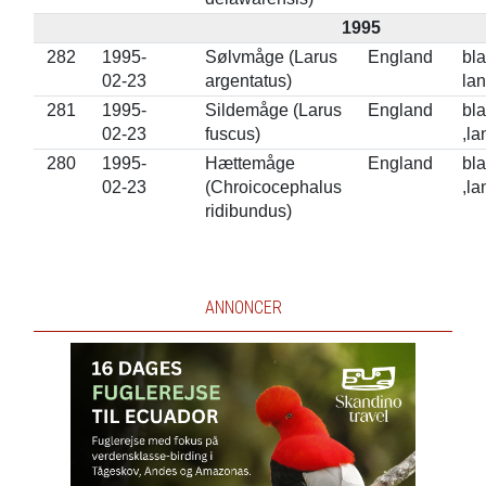
1995
282
1995-
Sølvmåge (Larus
England
bla
02-23
argentatus)
lan
281
1995-
Sildemåge (Larus
England
bl
02-23
fuscus)
,la
280
1995-
Hættemåge
England
bl
02-23
(Chroicocephalus
,la
ridibundus)
ANNONCER