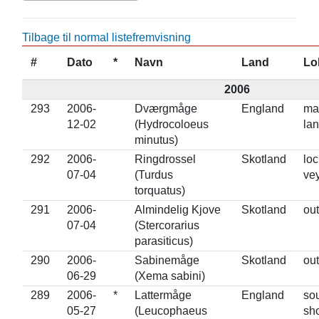
Tilbage til normal listefremvisning
#
Dato
*
Navn
Land
Lo
2006
293
2006-
Dværgmåge
England
mar
12-02
(Hydrocoloeus
lan
minutus)
292
2006-
Ringdrossel
Skotland
lo
07-04
(Turdus
vey
torquatus)
291
2006-
Almindelig Kjove
Skotland
out
07-04
(Stercorarius
parasiticus)
290
2006-
Sabinemåge
Skotland
out
06-29
(Xema sabini)
289
2006-
*
Lattermåge
England
so
05-27
(Leucophaeus
sho