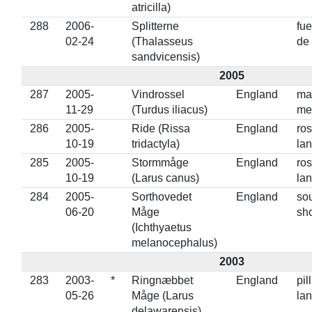
atricilla)
288
2006-
Splitterne
fue
02-24
(Thalasseus
de 
sandvicensis)
2005
287
2005-
Vindrossel
England
ma
11-29
(Turdus iliacus)
me
286
2005-
Ride (Rissa
England
ros
10-19
tridactyla)
lan
285
2005-
Stormmåge
England
ros
10-19
(Larus canus)
lan
284
2005-
Sorthovedet
England
so
06-20
Måge
sho
(Ichthyaetus
melanocephalus)
2003
283
2003-
*
Ringnæbbet
England
pil
05-26
Måge (Larus
lan
delawarensis)