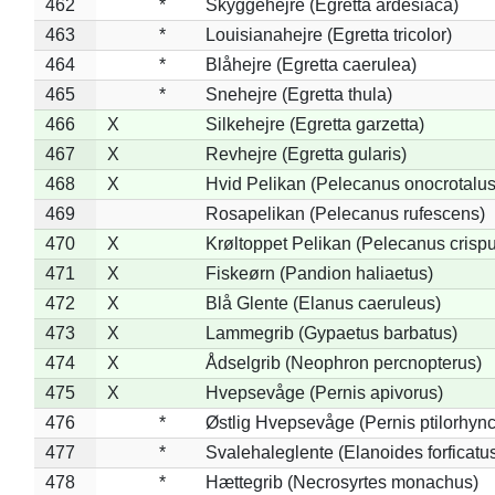
462
*
Skyggehejre (Egretta ardesiaca)
463
*
Louisianahejre (Egretta tricolor)
464
*
Blåhejre (Egretta caerulea)
465
*
Snehejre (Egretta thula)
466
X
Silkehejre (Egretta garzetta)
467
X
Revhejre (Egretta gularis)
468
X
Hvid Pelikan (Pelecanus onocrotalus
469
Rosapelikan (Pelecanus rufescens)
470
X
Krøltoppet Pelikan (Pelecanus crisp
471
X
Fiskeørn (Pandion haliaetus)
472
X
Blå Glente (Elanus caeruleus)
473
X
Lammegrib (Gypaetus barbatus)
474
X
Ådselgrib (Neophron percnopterus)
475
X
Hvepsevåge (Pernis apivorus)
476
*
Østlig Hvepsevåge (Pernis ptilorhyn
477
*
Svalehaleglente (Elanoides forficatu
478
*
Hættegrib (Necrosyrtes monachus)