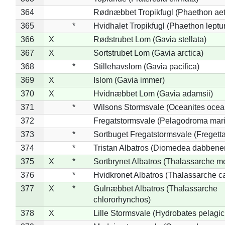
364
Rødnæbbet Tropikfugl (Phaethon ae
365
*
Hvidhalet Tropikfugl (Phaethon leptu
366
X
Rødstrubet Lom (Gavia stellata)
367
X
Sortstrubet Lom (Gavia arctica)
368
*
Stillehavslom (Gavia pacifica)
369
X
Islom (Gavia immer)
370
X
Hvidnæbbet Lom (Gavia adamsii)
371
*
Wilsons Stormsvale (Oceanites ocea
372
Fregatstormsvale (Pelagodroma mar
373
*
Sortbuget Fregatstormsvale (Fregetta
374
*
Tristan Albatros (Diomedea dabbene
375
X
*
Sortbrynet Albatros (Thalassarche m
376
*
Hvidkronet Albatros (Thalassarche c
377
X
*
Gulnæbbet Albatros (Thalassarche
chlororhynchos)
378
X
Lille Stormsvale (Hydrobates pelagic