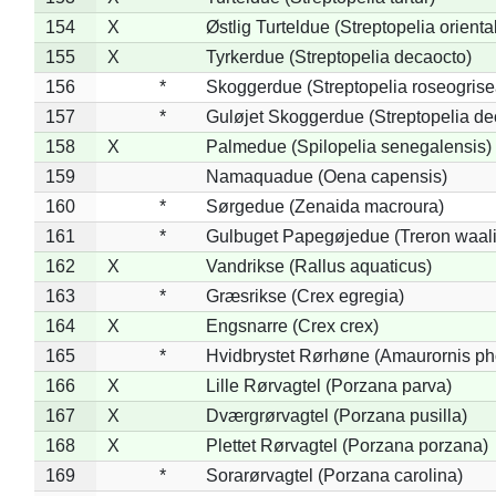
154
X
Østlig Turteldue (Streptopelia oriental
155
X
Tyrkerdue (Streptopelia decaocto)
156
*
Skoggerdue (Streptopelia roseogrise
157
*
Guløjet Skoggerdue (Streptopelia de
158
X
Palmedue (Spilopelia senegalensis)
159
Namaquadue (Oena capensis)
160
*
Sørgedue (Zenaida macroura)
161
*
Gulbuget Papegøjedue (Treron waali
162
X
Vandrikse (Rallus aquaticus)
163
*
Græsrikse (Crex egregia)
164
X
Engsnarre (Crex crex)
165
*
Hvidbrystet Rørhøne (Amaurornis ph
166
X
Lille Rørvagtel (Porzana parva)
167
X
Dværgrørvagtel (Porzana pusilla)
168
X
Plettet Rørvagtel (Porzana porzana)
169
*
Sorarørvagtel (Porzana carolina)