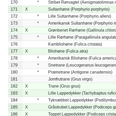
170
*
Stribet Rørvagtel (Aenigmatolimnas 
171
X
Sultanhøne (Porphyrio porphyrio)
172
*
Lille Sultanhøne (Porphyrio alleni)
173
*
Amerikansk Sultanhøne (Porphyrio m
174
X
Grønbenet Rørhøne (Gallinula chlor
175
*
Lille Rørhøne (Paragallinula angulat
176
Kamblishøne (Fulica cristata)
177
X
Blishøne (Fulica atra)
178
*
Amerikansk Blishøne (Fulica americ
179
*
Snetrane (Leucogeranus leucogeran
180
*
Prærietrane (Antigone canadensis)
181
Jomfrutrane (Grus virgo)
182
X
Trane (Grus grus)
183
X
Lille Lappedykker (Tachybaptus rufico
184
*
Tyknæbbet Lappedykker (Podilymbu
185
X
Gråstrubet Lappedykker (Podiceps g
186
X
Toppet Lappedykker (Podiceps crista