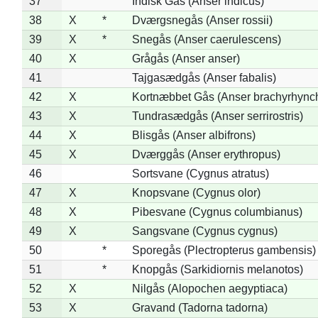
37
Indisk Gås (Anser indicus)
38
X
*
Dværgsnegås (Anser rossii)
39
X
*
Snegås (Anser caerulescens)
40
X
Grågås (Anser anser)
41
Tajgasædgås (Anser fabalis)
42
X
Kortnæbbet Gås (Anser brachyrhync
43
X
Tundrasædgås (Anser serrirostris)
44
X
Blisgås (Anser albifrons)
45
X
Dværggås (Anser erythropus)
46
Sortsvane (Cygnus atratus)
47
X
Knopsvane (Cygnus olor)
48
X
Pibesvane (Cygnus columbianus)
49
X
Sangsvane (Cygnus cygnus)
50
*
Sporegås (Plectropterus gambensis)
51
*
Knopgås (Sarkidiornis melanotos)
52
X
Nilgås (Alopochen aegyptiaca)
53
X
Gravand (Tadorna tadorna)