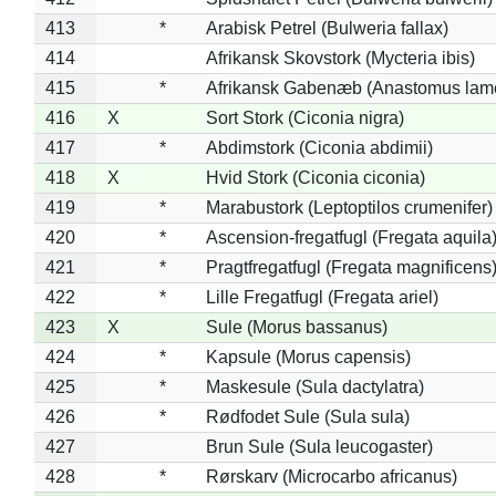
413
*
Arabisk Petrel (Bulweria fallax)
414
Afrikansk Skovstork (Mycteria ibis)
415
*
Afrikansk Gabenæb (Anastomus lame
416
X
Sort Stork (Ciconia nigra)
417
*
Abdimstork (Ciconia abdimii)
418
X
Hvid Stork (Ciconia ciconia)
419
*
Marabustork (Leptoptilos crumenifer)
420
*
Ascension-fregatfugl (Fregata aquila
421
*
Pragtfregatfugl (Fregata magnificens
422
*
Lille Fregatfugl (Fregata ariel)
423
X
Sule (Morus bassanus)
424
*
Kapsule (Morus capensis)
425
*
Maskesule (Sula dactylatra)
426
*
Rødfodet Sule (Sula sula)
427
Brun Sule (Sula leucogaster)
428
*
Rørskarv (Microcarbo africanus)