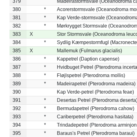
379
Madeirastormsvale (Oceanodroma ca
380
*
Acorerstormsvale (Oceanodroma mon
381
*
Kap Verde-stormsvale (Oceanodroma
382
*
Mørkrygget Stormsvale (Oceanodrom
383
X
Stor Stormsvale (Oceanodroma leuc
384
*
Sydlig Kæmpestormfugl (Macronecte
385
X
Mallemuk (Fulmarus glacialis)
386
*
Kappetrel (Daption capense)
387
*
Hvidbuget Petrel (Pterodroma incerta
388
*
Fløjlspetrel (Pterodroma mollis)
389
*
Madeirapetrel (Pterodroma madeira)
390
Kap Verde-petrel (Pterodroma feae)
391
*
Desertas Petrel (Pterodroma deserta
392
*
Bermudapetrel (Pterodroma cahow)
393
*
Cariberpetrel (Pterodroma hasitata)
394
*
Trindadepetrel (Pterodroma arminjon
395
*
Baraus's Petrel (Pterodroma baraui)