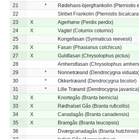
21
*
Rødehavs-bjergfrankolin (Pternistis e
22
Stribet Frankolin (Pternistis bicalcara
23
X
Agerhøne (Perdix perdix)
24
X
Vagtel (Coturnix coturnix)
25
Kongefasan (Syrmaticus reevesii)
26
X
Fasan (Phasianus colchicus)
27
X
Guldfasan (Chrysolophus pictus)
28
Amherstfasan (Chrysolophus amhers
29
*
Nonnetræand (Dendrocygna viduata
30
*
Okkertræand (Dendrocygna bicolor)
31
*
Lille Træand (Dendrocygna javanica
32
X
Knortegås (Branta bernicla)
33
X
Rødhalset Gås (Branta ruficollis)
34
X
Canadagås (Branta canadensis)
35
X
Bramgås (Branta leucopsis)
36
Dværgcanadagås (Branta hutchinsii)