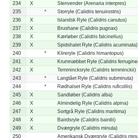
234
X
Stenvender (Arenaria interpres)
235
*
Storryle (Calidris tenuirostris)
236
X
Islandsk Ryle (Calidris canutus)
237
X
Brushane (Calidris pugnax)
238
X
Kærløber (Calidris falcinellus)
239
X
Spidshalet Ryle (Calidris acuminata)
240
*
Klireryle (Calidris himantopus)
241
X
Krumnæbbet Ryle (Calidris ferrugine
242
X
Temmincksryle (Calidris temminckii)
243
*
Langtået Ryle (Calidris subminuta)
244
*
Rødhalset Ryle (Calidris ruficollis)
245
X
Sandløber (Calidris alba)
246
X
Almindelig Ryle (Calidris alpina)
247
X
Sortgrå Ryle (Calidris maritima)
248
X
Bairdsryle (Calidris bairdii)
249
X
Dværgryle (Calidris minuta)
250
Amerikansk Dværgryle (Calidris minut