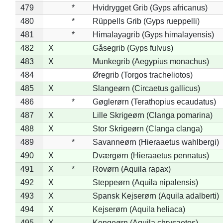
479
*
Hvidrygget Grib (Gyps africanus)
480
*
Rüppells Grib (Gyps rueppelli)
481
*
Himalayagrib (Gyps himalayensis)
482
X
Gåsegrib (Gyps fulvus)
483
X
Munkegrib (Aegypius monachus)
484
Øregrib (Torgos tracheliotos)
485
X
Slangeørn (Circaetus gallicus)
486
*
Gøglerørn (Terathopius ecaudatus)
487
X
Lille Skrigeørn (Clanga pomarina)
488
X
Stor Skrigeørn (Clanga clanga)
489
*
Savanneørn (Hieraaetus wahlbergi)
490
X
Dværgørn (Hieraaetus pennatus)
491
X
*
Rovørn (Aquila rapax)
492
X
Steppeørn (Aquila nipalensis)
493
X
Spansk Kejserørn (Aquila adalberti)
494
X
Kejserørn (Aquila heliaca)
495
X
Kongeørn (Aquila chrysaetos)