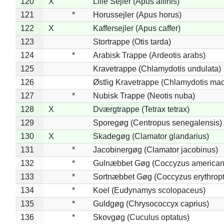
120
X
Lille Sejler (Apus affinis)
121
*
Horussejler (Apus horus)
122
X
Kaffersejler (Apus caffer)
123
Stortrappe (Otis tarda)
124
*
Arabisk Trappe (Ardeotis arabs)
125
Kravetrappe (Chlamydotis undulata)
126
Østlig Kravetrappe (Chlamydotis mac
127
*
Nubisk Trappe (Neotis nuba)
128
X
Dværgtrappe (Tetrax tetrax)
129
Sporegøg (Centropus senegalensis)
130
X
Skadegøg (Clamator glandarius)
131
*
Jacobinergøg (Clamator jacobinus)
132
*
Gulnæbbet Gøg (Coccyzus american
133
*
Sortnæbbet Gøg (Coccyzus erythrop
134
*
Koel (Eudynamys scolopaceus)
135
*
Guldgøg (Chrysococcyx caprius)
136
*
Skovgøg (Cuculus optatus)