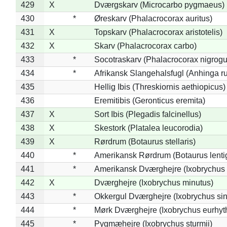
429
X
Dværgskarv (Microcarbo pygmaeus)
430
*
Øreskarv (Phalacrocorax auritus)
431
X
Topskarv (Phalacrocorax aristotelis)
432
X
Skarv (Phalacrocorax carbo)
433
*
Socotraskarv (Phalacrocorax nigrogul
434
*
Afrikansk Slangehalsfugl (Anhinga ru
435
Hellig Ibis (Threskiornis aethiopicus)
436
Eremitibis (Geronticus eremita)
437
X
Sort Ibis (Plegadis falcinellus)
438
X
Skestork (Platalea leucorodia)
439
X
Rørdrum (Botaurus stellaris)
440
*
Amerikansk Rørdrum (Botaurus lenti
441
*
Amerikansk Dværghejre (Ixobrychus e
442
X
Dværghejre (Ixobrychus minutus)
443
*
Okkergul Dværghejre (Ixobrychus sin
444
*
Mørk Dværghejre (Ixobrychus eurhy
445
*
Pygmæhejre (Ixobrychus sturmii)