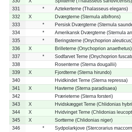
330
X
Splitterne (Thalasseus sandvicensis)
331
*
Aztekerterne (Thalasseus elegans)
332
X
Dværgterne (Sternula albifrons)
333
*
Persisk Dværgterne (Sternula saunde
334
*
Amerikansk Dværgterne (Sternula ant
335
*
Beringsterne (Onychoprion aleuticus
336
X
Brilleterne (Onychoprion anaethetus)
337
*
Sodfarvet Terne (Onychoprion fuscat
338
Rosenterne (Sterna dougallii)
339
X
Fjordterne (Sterna hirundo)
340
Hvidkindet Terne (Sterna repressa)
341
X
Havterne (Sterna paradisaea)
342
Prærieterne (Sterna forsteri)
343
X
Hvidskægget Terne (Chlidonias hybr
344
X
Hvidvinget Terne (Chlidonias leucopt
345
X
Sortterne (Chlidonias niger)
346
*
Sydpolarkjove (Stercorarius maccorm