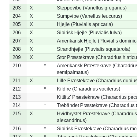
203
X
Steppevibe (Vanellus gregarius)
204
X
Sumpvibe (Vanellus leucurus)
205
X
Hjejle (Pluvialis apricaria)
206
X
Sibirisk Hjejle (Pluvialis fulva)
207
X
Amerikansk Hjejle (Pluvialis dominic
208
X
Strandhjejle (Pluvialis squatarola)
209
X
Stor Præstekrave (Charadrius hiaticu
210
*
Amerikansk Præstekrave (Charadriu
semipalmatus)
211
X
Lille Præstekrave (Charadrius dubius
212
*
Kildire (Charadrius vociferus)
213
Kittlitz' Præstekrave (Charadrius pec
214
*
Trebåndet Præstekrave (Charadrius tr
215
X
Hvidbrystet Præstekrave (Charadrius
alexandrinus)
216
*
Sibirisk Præstekrave (Charadrius mo
217
X
*
Tibetansk Præstekrave (Charadrius at