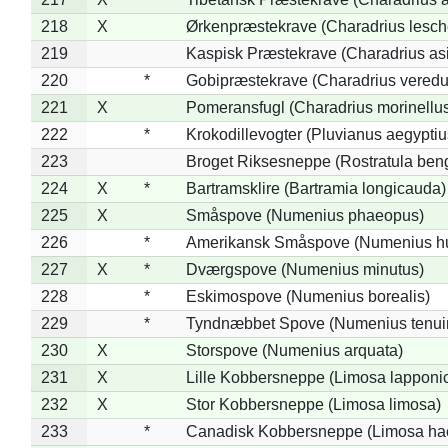
218
X
Ørkenpræstekrave (Charadrius lesche
219
Kaspisk Præstekrave (Charadrius asi
220
*
Gobipræstekrave (Charadrius veredu
221
X
Pomeransfugl (Charadrius morinellu
222
*
Krokodillevogter (Pluvianus aegyptiu
223
Broget Riksesneppe (Rostratula ben
224
X
*
Bartramsklire (Bartramia longicauda)
225
X
Småspove (Numenius phaeopus)
226
*
Amerikansk Småspove (Numenius h
227
X
*
Dværgspove (Numenius minutus)
228
*
Eskimospove (Numenius borealis)
229
*
Tyndnæbbet Spove (Numenius tenuiro
230
X
Storspove (Numenius arquata)
231
X
Lille Kobbersneppe (Limosa lapponi
232
X
Stor Kobbersneppe (Limosa limosa)
233
*
Canadisk Kobbersneppe (Limosa ha