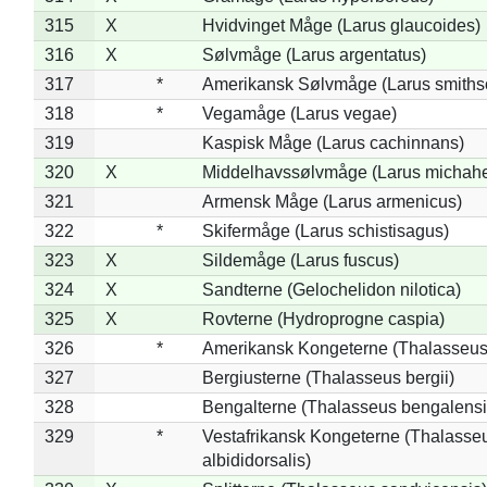
315
X
Hvidvinget Måge (Larus glaucoides)
316
X
Sølvmåge (Larus argentatus)
317
*
Amerikansk Sølvmåge (Larus smiths
318
*
Vegamåge (Larus vegae)
319
Kaspisk Måge (Larus cachinnans)
320
X
Middelhavssølvmåge (Larus michahel
321
Armensk Måge (Larus armenicus)
322
*
Skifermåge (Larus schistisagus)
323
X
Sildemåge (Larus fuscus)
324
X
Sandterne (Gelochelidon nilotica)
325
X
Rovterne (Hydroprogne caspia)
326
*
Amerikansk Kongeterne (Thalasseu
327
Bergiusterne (Thalasseus bergii)
328
Bengalterne (Thalasseus bengalensi
329
*
Vestafrikansk Kongeterne (Thalasse
albididorsalis)