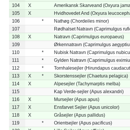
104
X
Amerikansk Skarveand (Oxyura jama
105
X
Hvidhovedet And (Oxyura leucoceph
106
*
Nathøg (Chordeiles minor)
107
Rødhalset Natravn (Caprimulgus rufic
108
X
Natravn (Caprimulgus europaeus)
109
Ørkennatravn (Caprimulgus aegyptiu
110
*
Nubisk Natravn (Caprimulgus nubicu
111
*
Gylden Natravn (Caprimulgus eximiu
112
*
Tornhalesejler (Hirundapus caudacut
113
X
*
Skorstenssejler (Chaetura pelagica)
114
X
Alpesejler (Tachymarptis melba)
115
Kap Verde-sejler (Apus alexandri)
116
X
Mursejler (Apus apus)
117
X
Ensfarvet Sejler (Apus unicolor)
118
X
Gråsejler (Apus pallidus)
119
*
Orientsejler (Apus pacificus)