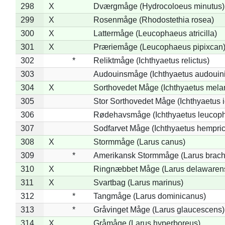
298
X
Dværgmåge (Hydrocoloeus minutus)
299
X
Rosenmåge (Rhodostethia rosea)
300
X
Lattermåge (Leucophaeus atricilla)
301
X
Præriemåge (Leucophaeus pipixcan
302
*
Reliktmåge (Ichthyaetus relictus)
303
Audouinsmåge (Ichthyaetus audouini
304
X
Sorthovedet Måge (Ichthyaetus mela
305
Stor Sorthovedet Måge (Ichthyaetus 
306
Rødehavsmåge (Ichthyaetus leucop
307
Sodfarvet Måge (Ichthyaetus hempric
308
X
Stormmåge (Larus canus)
309
*
Amerikansk Stormmåge (Larus brach
310
X
Ringnæbbet Måge (Larus delawarens
311
X
Svartbag (Larus marinus)
312
*
Tangmåge (Larus dominicanus)
313
*
Gråvinget Måge (Larus glaucescens)
314
X
Gråmåge (Larus hyperboreus)