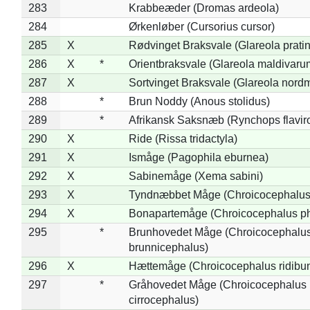
283
Krabbeæder (Dromas ardeola)
284
Ørkenløber (Cursorius cursor)
285
X
Rødvinget Braksvale (Glareola pratin
286
X
*
Orientbraksvale (Glareola maldivaru
287
X
Sortvinget Braksvale (Glareola nord
288
*
Brun Noddy (Anous stolidus)
289
*
Afrikansk Saksnæb (Rynchops flaviro
290
X
Ride (Rissa tridactyla)
291
X
Ismåge (Pagophila eburnea)
292
X
Sabinemåge (Xema sabini)
293
X
Tyndnæbbet Måge (Chroicocephalus
294
X
Bonapartemåge (Chroicocephalus ph
295
*
Brunhovedet Måge (Chroicocephalu
brunnicephalus)
296
X
Hættemåge (Chroicocephalus ridibu
297
*
Gråhovedet Måge (Chroicocephalus
cirrocephalus)