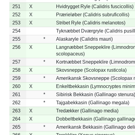
251
X
Hvidrygget Ryle (Calidris fuscicollis)
252
X
Prærieløber (Calidris subruficollis)
253
X
Stribet Ryle (Calidris melanotos)
254
Tyknæbbet Dværgryle (Calidris pusil
255
*
Alaskaryle (Calidris mauri)
256
X
Langnæbbet Sneppeklire (Limnodro
scolopaceus)
257
*
Kortnæbbet Sneppeklire (Limnodrom
258
X
Skovsneppe (Scolopax rusticola)
259
*
Amerikansk Skovsneppe (Scolopax m
260
X
Enkeltbekkasin (Lymnocryptes minim
261
*
Sibirisk Bekkasin (Gallinago stenura
262
*
Tajgabekkasin (Gallinago megala)
263
X
Tredækker (Gallinago media)
264
X
Dobbeltbekkasin (Gallinago gallinag
265
*
Amerikansk Bekkasin (Gallinago deli