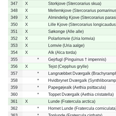
347
X
Storkjove (Stercorarius skua)
348
X
Mellemkjove (Stercorarius pomarinus
349
X
Almindelig Kjove (Stercorarius parasi
350
X
Lille Kjove (Stercorarius longicaudus
351
X
Søkonge (Alle alle)
352
X
Polarlomvie (Uria lomvia)
353
X
Lomvie (Uria aalge)
354
X
Alk (Alca torda)
355
*
Gejrfugl (Pinguinus † impennis)
356
X
Tejst (Cepphus grylle)
357
*
Langnæbbet Dværgalk (Brachyramph
358
*
Hvidbrynet Dværgalk (Synthliboramp
359
*
Papegøjealk (Aethia psittacula)
360
*
Toppet Dværgalk (Aethia cristatella)
361
X
Lunde (Fratercula arctica)
362
*
Hornet Lunde (Fratercula corniculata
363
*
Toplunde (Fratercula cirrhata)