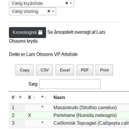
×
Vælg krydsliste
×
Vælg visning
Se årsopdelt oversigt af
Lars
Kronologisk
Olsson
s kryds
Dette er Lars Olssons VP Artsliste
Copy
CSV
Excel
PDF
Print
Søg:
#
X
*
Navn
1
*
Masaistruds (Struthio camelus)
2
X
Perlehøne (Numida meleagris)
3
*
Californisk Topvagtel (Callipepla cali