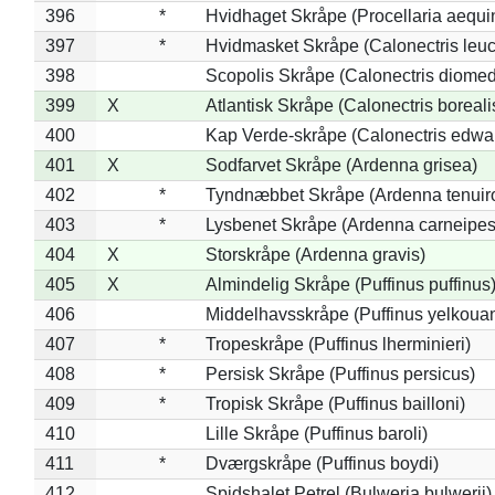
396
*
Hvidhaget Skråpe (Procellaria aequin
397
*
Hvidmasket Skråpe (Calonectris leu
398
Scopolis Skråpe (Calonectris diome
399
X
Atlantisk Skråpe (Calonectris boreali
400
Kap Verde-skråpe (Calonectris edwar
401
X
Sodfarvet Skråpe (Ardenna grisea)
402
*
Tyndnæbbet Skråpe (Ardenna tenuiro
403
*
Lysbenet Skråpe (Ardenna carneipes
404
X
Storskråpe (Ardenna gravis)
405
X
Almindelig Skråpe (Puffinus puffinus
406
Middelhavsskråpe (Puffinus yelkoua
407
*
Tropeskråpe (Puffinus lherminieri)
408
*
Persisk Skråpe (Puffinus persicus)
409
*
Tropisk Skråpe (Puffinus bailloni)
410
Lille Skråpe (Puffinus baroli)
411
*
Dværgskråpe (Puffinus boydi)
412
Spidshalet Petrel (Bulweria bulwerii)