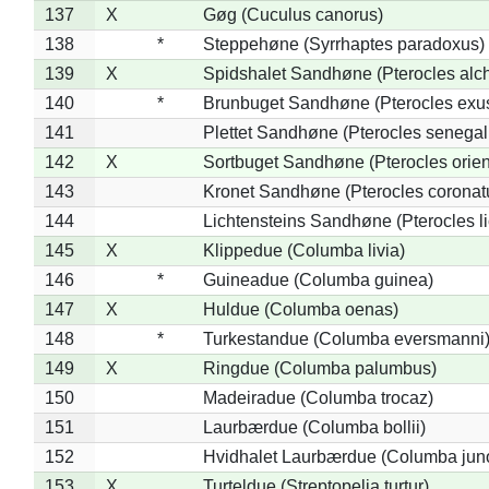
137
X
Gøg (Cuculus canorus)
138
*
Steppehøne (Syrrhaptes paradoxus)
139
X
Spidshalet Sandhøne (Pterocles alch
140
*
Brunbuget Sandhøne (Pterocles exus
141
Plettet Sandhøne (Pterocles senegal
142
X
Sortbuget Sandhøne (Pterocles orient
143
Kronet Sandhøne (Pterocles coronat
144
Lichtensteins Sandhøne (Pterocles lic
145
X
Klippedue (Columba livia)
146
*
Guineadue (Columba guinea)
147
X
Huldue (Columba oenas)
148
*
Turkestandue (Columba eversmanni
149
X
Ringdue (Columba palumbus)
150
Madeiradue (Columba trocaz)
151
Laurbærdue (Columba bollii)
152
Hvidhalet Laurbærdue (Columba jun
153
X
Turteldue (Streptopelia turtur)