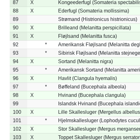
87
X
Kongeederfugl (Somateria spectabili
88
X
Ederfugl (Somateria mollissima)
89
Strømand (Histrionicus histrionicus)
90
X
Brilleand (Melanitta perspicillata)
91
X
Fløjlsand (Melanitta fusca)
92
*
Amerikansk Fløjlsand (Melanitta deg
93
*
Sibirisk Fløjlsand (Melanitta stejnege
94
X
Sortand (Melanitta nigra)
95
*
Amerikansk Sortand (Melanitta amer
96
X
Havlit (Clangula hyemalis)
97
*
Bøffeland (Bucephala albeola)
98
X
Hvinand (Bucephala clangula)
99
Islandsk Hvinand (Bucephala islandi
100
X
Lille Skallesluger (Mergellus albellus
101
*
Hjelmskallesluger (Lophodytes cucul
102
X
Stor Skallesluger (Mergus merganser
103
X
Toppet Skallesluger (Mergus serrator