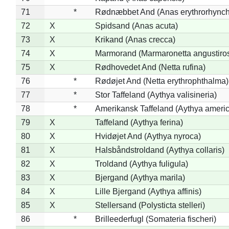
71
*
Rødnæbbet And (Anas erythrorhynch
72
X
Spidsand (Anas acuta)
73
X
Krikand (Anas crecca)
74
X
Marmorand (Marmaronetta angustirost
75
X
Rødhovedet And (Netta rufina)
76
*
Rødøjet And (Netta erythrophthalma)
77
*
Stor Taffeland (Aythya valisineria)
78
*
Amerikansk Taffeland (Aythya ameri
79
X
Taffeland (Aythya ferina)
80
X
Hvidøjet And (Aythya nyroca)
81
X
Halsbåndstroldand (Aythya collaris)
82
X
Troldand (Aythya fuligula)
83
X
Bjergand (Aythya marila)
84
X
Lille Bjergand (Aythya affinis)
85
X
Stellersand (Polysticta stelleri)
86
*
Brilleederfugl (Somateria fischeri)