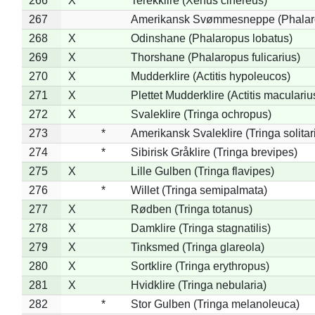
266
X
Terekklire (Xenus cinereus)
267
Amerikansk Svømmesneppe (Phalarop
268
X
Odinshane (Phalaropus lobatus)
269
X
Thorshane (Phalaropus fulicarius)
270
X
Mudderklire (Actitis hypoleucos)
271
X
Plettet Mudderklire (Actitis maculariu
272
X
Svaleklire (Tringa ochropus)
273
*
Amerikansk Svaleklire (Tringa solitar
274
*
Sibirisk Gråklire (Tringa brevipes)
275
X
Lille Gulben (Tringa flavipes)
276
*
Willet (Tringa semipalmata)
277
X
Rødben (Tringa totanus)
278
X
Damklire (Tringa stagnatilis)
279
X
Tinksmed (Tringa glareola)
280
X
Sortklire (Tringa erythropus)
281
X
Hvidklire (Tringa nebularia)
282
*
Stor Gulben (Tringa melanoleuca)