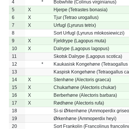
4
*
Bobwhite (Colinus virginianus)
5
X
Hjerpe (Tetrastes bonasia)
6
X
Tjur (Tetrao urogallus)
7
X
Urfugl (Lyrurus tetrix)
8
Sort Urfugl (Lyrurus mlokosiewiczi)
9
X
Fjeldrype (Lagopus muta)
10
X
Dalrype (Lagopus lagopus)
11
Skotsk Dalrype (Lagopus scotica)
12
*
Kaukasisk Kongehøne (Tetraogallus 
13
Kaspisk Kongehøne (Tetraogallus ca
14
X
Stenhøne (Alectoris graeca)
15
X
Chukarhøne (Alectoris chukar)
16
X
Berberhøne (Alectoris barbara)
17
X
Rødhøne (Alectoris rufa)
18
Si-si Ørkenhøne (Ammoperdix griseo
19
Ørkenhøne (Ammoperdix heyi)
20
Sort Frankolin (Francolinus francolin