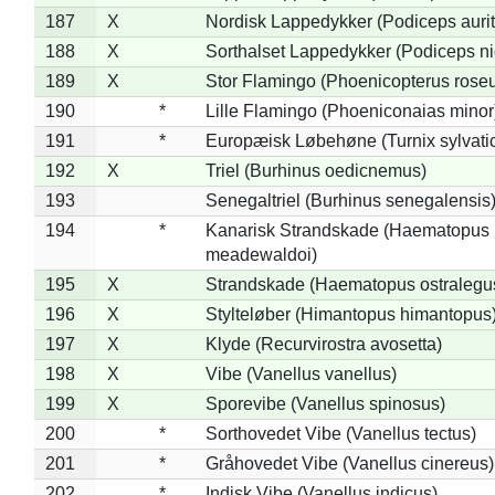
187
X
Nordisk Lappedykker (Podiceps aurit
188
X
Sorthalset Lappedykker (Podiceps nig
189
X
Stor Flamingo (Phoenicopterus rose
190
*
Lille Flamingo (Phoeniconaias minor
191
*
Europæisk Løbehøne (Turnix sylvati
192
X
Triel (Burhinus oedicnemus)
193
Senegaltriel (Burhinus senegalensis
194
*
Kanarisk Strandskade (Haematopus
meadewaldoi)
195
X
Strandskade (Haematopus ostralegu
196
X
Stylteløber (Himantopus himantopus
197
X
Klyde (Recurvirostra avosetta)
198
X
Vibe (Vanellus vanellus)
199
X
Sporevibe (Vanellus spinosus)
200
*
Sorthovedet Vibe (Vanellus tectus)
201
*
Gråhovedet Vibe (Vanellus cinereus)
202
*
Indisk Vibe (Vanellus indicus)