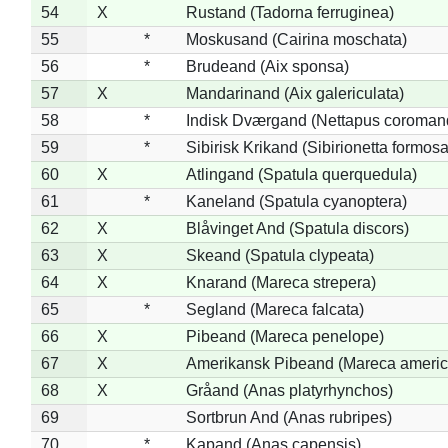
54
X
Rustand (Tadorna ferruginea)
55
*
Moskusand (Cairina moschata)
56
*
Brudeand (Aix sponsa)
57
X
Mandarinand (Aix galericulata)
58
*
Indisk Dværgand (Nettapus coroman
59
*
Sibirisk Krikand (Sibirionetta formosa
60
X
Atlingand (Spatula querquedula)
61
*
Kaneland (Spatula cyanoptera)
62
X
Blåvinget And (Spatula discors)
63
X
Skeand (Spatula clypeata)
64
X
Knarand (Mareca strepera)
65
*
Segland (Mareca falcata)
66
X
Pibeand (Mareca penelope)
67
X
Amerikansk Pibeand (Mareca americ
68
X
Gråand (Anas platyrhynchos)
69
Sortbrun And (Anas rubripes)
70
*
Kapand (Anas capensis)