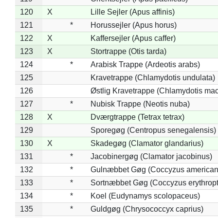
120
X
Lille Sejler (Apus affinis)
121
*
Horussejler (Apus horus)
122
X
Kaffersejler (Apus caffer)
123
X
Stortrappe (Otis tarda)
124
*
Arabisk Trappe (Ardeotis arabs)
125
Kravetrappe (Chlamydotis undulata)
126
Østlig Kravetrappe (Chlamydotis mac
127
*
Nubisk Trappe (Neotis nuba)
128
X
Dværgtrappe (Tetrax tetrax)
129
Sporegøg (Centropus senegalensis)
130
X
Skadegøg (Clamator glandarius)
131
*
Jacobinergøg (Clamator jacobinus)
132
*
Gulnæbbet Gøg (Coccyzus american
133
*
Sortnæbbet Gøg (Coccyzus erythrop
134
*
Koel (Eudynamys scolopaceus)
135
*
Guldgøg (Chrysococcyx caprius)