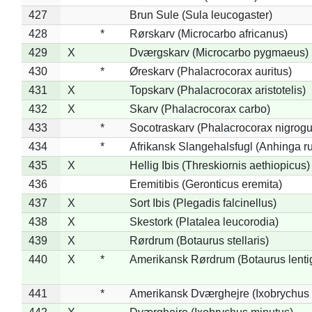
427
Brun Sule (Sula leucogaster)
428
*
Rørskarv (Microcarbo africanus)
429
X
Dværgskarv (Microcarbo pygmaeus)
430
*
Øreskarv (Phalacrocorax auritus)
431
X
Topskarv (Phalacrocorax aristotelis)
432
X
Skarv (Phalacrocorax carbo)
433
*
Socotraskarv (Phalacrocorax nigrogul
434
*
Afrikansk Slangehalsfugl (Anhinga ru
435
X
Hellig Ibis (Threskiornis aethiopicus)
436
Eremitibis (Geronticus eremita)
437
X
Sort Ibis (Plegadis falcinellus)
438
X
Skestork (Platalea leucorodia)
439
X
Rørdrum (Botaurus stellaris)
440
X
*
Amerikansk Rørdrum (Botaurus lenti
441
*
Amerikansk Dværghejre (Ixobrychus e