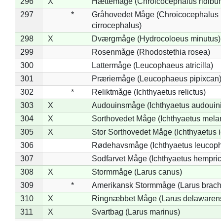
296
X
Hættemåge (Chroicocephalus ridibu
297
*
Gråhovedet Måge (Chroicocephalus
cirrocephalus)
298
X
Dværgmåge (Hydrocoloeus minutus)
299
Rosenmåge (Rhodostethia rosea)
300
Lattermåge (Leucophaeus atricilla)
301
Præriemåge (Leucophaeus pipixcan
302
*
Reliktmåge (Ichthyaetus relictus)
303
X
Audouinsmåge (Ichthyaetus audouini
304
X
Sorthovedet Måge (Ichthyaetus mela
305
X
Stor Sorthovedet Måge (Ichthyaetus 
306
Rødehavsmåge (Ichthyaetus leucop
307
Sodfarvet Måge (Ichthyaetus hempric
308
X
Stormmåge (Larus canus)
309
*
Amerikansk Stormmåge (Larus brach
310
X
Ringnæbbet Måge (Larus delawarens
311
X
Svartbag (Larus marinus)