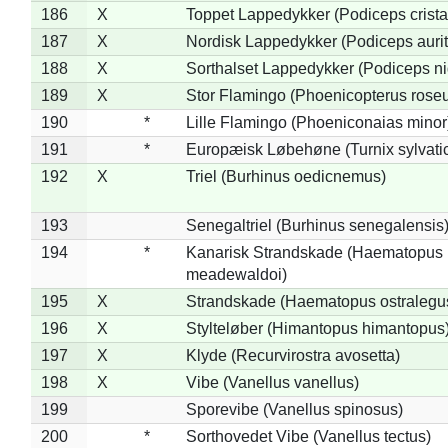
186
X
Toppet Lappedykker (Podiceps crista
187
X
Nordisk Lappedykker (Podiceps aurit
188
X
Sorthalset Lappedykker (Podiceps nig
189
X
Stor Flamingo (Phoenicopterus rose
190
*
Lille Flamingo (Phoeniconaias minor
191
*
Europæisk Løbehøne (Turnix sylvati
192
X
Triel (Burhinus oedicnemus)
193
Senegaltriel (Burhinus senegalensis
194
*
Kanarisk Strandskade (Haematopus
meadewaldoi)
195
X
Strandskade (Haematopus ostralegu
196
X
Stylteløber (Himantopus himantopus
197
X
Klyde (Recurvirostra avosetta)
198
X
Vibe (Vanellus vanellus)
199
Sporevibe (Vanellus spinosus)
200
*
Sorthovedet Vibe (Vanellus tectus)