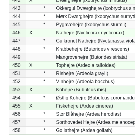
442
X
Dværghejre (Ixobrychus minutus)
443
*
Okkergul Dværghejre (Ixobrychus sin
444
*
Mørk Dværghejre (Ixobrychus eurhy
445
*
Pygmæhejre (Ixobrychus sturmii)
446
X
Nathejre (Nycticorax nycticorax)
447
*
Gulkronet Nathejre (Nyctanassa viol
448
*
Krabbehejre (Butorides virescens)
449
Mangrovehejre (Butorides striata)
450
X
Tophejre (Ardeola ralloides)
451
*
Rishejre (Ardeola grayii)
452
*
Vinhejre (Ardeola bacchus)
453
X
Kohejre (Bubulcus ibis)
454
*
Østlig Kohejre (Bubulcus coromandu
455
X
Fiskehejre (Ardea cinerea)
456
*
Stor Blåhejre (Ardea herodias)
457
*
Sorthovedet Hejre (Ardea melanocep
458
*
Goliathejre (Ardea goliath)