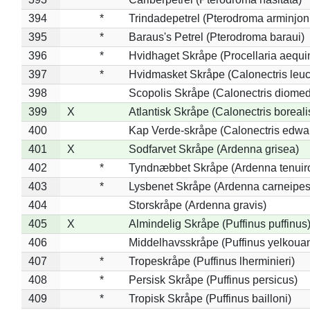
394
*
Trindadepetrel (Pterodroma arminjon
395
*
Baraus's Petrel (Pterodroma baraui)
396
*
Hvidhaget Skråpe (Procellaria aequin
397
*
Hvidmasket Skråpe (Calonectris leu
398
Scopolis Skråpe (Calonectris diome
399
X
Atlantisk Skråpe (Calonectris boreali
400
Kap Verde-skråpe (Calonectris edwar
401
X
Sodfarvet Skråpe (Ardenna grisea)
402
*
Tyndnæbbet Skråpe (Ardenna tenuiro
403
*
Lysbenet Skråpe (Ardenna carneipes
404
Storskråpe (Ardenna gravis)
405
X
Almindelig Skråpe (Puffinus puffinus
406
Middelhavsskråpe (Puffinus yelkoua
407
*
Tropeskråpe (Puffinus lherminieri)
408
*
Persisk Skråpe (Puffinus persicus)
409
*
Tropisk Skråpe (Puffinus bailloni)