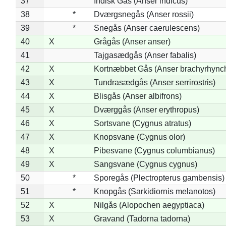
37
Indisk Gås (Anser indicus)
38
*
Dværgsnegås (Anser rossii)
39
*
Snegås (Anser caerulescens)
40
X
Grågås (Anser anser)
41
Tajgasædgås (Anser fabalis)
42
X
Kortnæbbet Gås (Anser brachyrhync
43
X
Tundrasædgås (Anser serrirostris)
44
X
Blisgås (Anser albifrons)
45
X
Dværggås (Anser erythropus)
46
X
Sortsvane (Cygnus atratus)
47
X
Knopsvane (Cygnus olor)
48
X
Pibesvane (Cygnus columbianus)
49
X
Sangsvane (Cygnus cygnus)
50
*
Sporegås (Plectropterus gambensis)
51
*
Knopgås (Sarkidiornis melanotos)
52
X
Nilgås (Alopochen aegyptiaca)
53
X
Gravand (Tadorna tadorna)