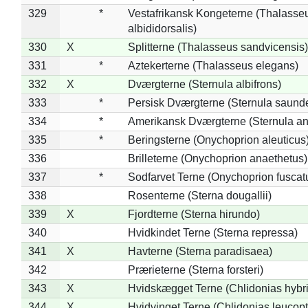
329
*
Vestafrikansk Kongeterne (Thalasse
albididorsalis)
330
X
Splitterne (Thalasseus sandvicensis)
331
*
Aztekerterne (Thalasseus elegans)
332
X
Dværgterne (Sternula albifrons)
333
*
Persisk Dværgterne (Sternula saunde
334
*
Amerikansk Dværgterne (Sternula ant
335
*
Beringsterne (Onychoprion aleuticus
336
Brilleterne (Onychoprion anaethetus)
337
*
Sodfarvet Terne (Onychoprion fuscat
338
Rosenterne (Sterna dougallii)
339
X
Fjordterne (Sterna hirundo)
340
Hvidkindet Terne (Sterna repressa)
341
X
Havterne (Sterna paradisaea)
342
Prærieterne (Sterna forsteri)
343
X
Hvidskægget Terne (Chlidonias hybr
344
X
Hvidvinget Terne (Chlidonias leucopt