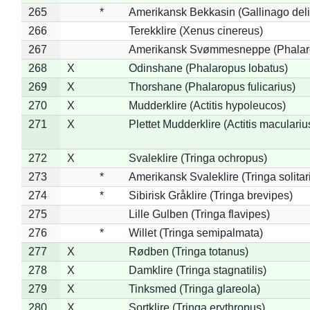
265
*
Amerikansk Bekkasin (Gallinago deli
266
Terekklire (Xenus cinereus)
267
Amerikansk Svømmesneppe (Phalarop
268
X
Odinshane (Phalaropus lobatus)
269
X
Thorshane (Phalaropus fulicarius)
270
X
Mudderklire (Actitis hypoleucos)
271
X
Plettet Mudderklire (Actitis maculariu
272
X
Svaleklire (Tringa ochropus)
273
*
Amerikansk Svaleklire (Tringa solitar
274
*
Sibirisk Gråklire (Tringa brevipes)
275
Lille Gulben (Tringa flavipes)
276
*
Willet (Tringa semipalmata)
277
X
Rødben (Tringa totanus)
278
X
Damklire (Tringa stagnatilis)
279
X
Tinksmed (Tringa glareola)
280
X
Sortklire (Tringa erythropus)