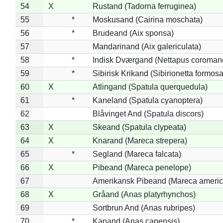
54
X
Rustand (Tadorna ferruginea)
55
*
Moskusand (Cairina moschata)
56
*
Brudeand (Aix sponsa)
57
Mandarinand (Aix galericulata)
58
*
Indisk Dværgand (Nettapus coroman
59
*
Sibirisk Krikand (Sibirionetta formosa
60
X
Atlingand (Spatula querquedula)
61
*
Kaneland (Spatula cyanoptera)
62
Blåvinget And (Spatula discors)
63
X
Skeand (Spatula clypeata)
64
X
Knarand (Mareca strepera)
65
*
Segland (Mareca falcata)
66
X
Pibeand (Mareca penelope)
67
Amerikansk Pibeand (Mareca americ
68
X
Gråand (Anas platyrhynchos)
69
Sortbrun And (Anas rubripes)
70
*
Kapand (Anas capensis)