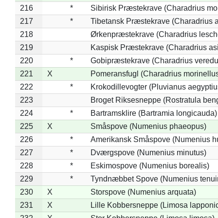
216
*
Sibirisk Præstekrave (Charadrius mo
217
*
Tibetansk Præstekrave (Charadrius at
218
Ørkenpræstekrave (Charadrius lesche
219
Kaspisk Præstekrave (Charadrius asi
220
*
Gobipræstekrave (Charadrius veredu
221
X
Pomeransfugl (Charadrius morinellu
222
*
Krokodillevogter (Pluvianus aegyptiu
223
Broget Riksesneppe (Rostratula ben
224
*
Bartramsklire (Bartramia longicauda)
225
X
Småspove (Numenius phaeopus)
226
*
Amerikansk Småspove (Numenius h
227
*
Dværgspove (Numenius minutus)
228
*
Eskimospove (Numenius borealis)
229
*
Tyndnæbbet Spove (Numenius tenuiro
230
X
Storspove (Numenius arquata)
231
X
Lille Kobbersneppe (Limosa lapponi