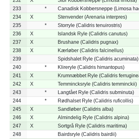
232
X
Stor Kobbersneppe (Limosa limosa)
233
*
Canadisk Kobbersneppe (Limosa ha
234
X
Stenvender (Arenaria interpres)
235
*
Storryle (Calidris tenuirostris)
236
X
Islandsk Ryle (Calidris canutus)
237
X
Brushane (Calidris pugnax)
238
X
Kærløber (Calidris falcinellus)
239
Spidshalet Ryle (Calidris acuminata)
240
*
Klireryle (Calidris himantopus)
241
X
Krumnæbbet Ryle (Calidris ferrugine
242
X
Temmincksryle (Calidris temminckii)
243
*
Langtået Ryle (Calidris subminuta)
244
*
Rødhalset Ryle (Calidris ruficollis)
245
X
Sandløber (Calidris alba)
246
X
Almindelig Ryle (Calidris alpina)
247
X
Sortgrå Ryle (Calidris maritima)
248
Bairdsryle (Calidris bairdii)