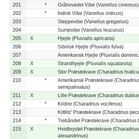
201
*
Gråhovedet Vibe (Vanellus cinereus)
202
*
Indisk Vibe (Vanellus indicus)
203
Steppevibe (Vanellus gregarius)
204
Sumpvibe (Vanellus leucurus)
205
X
Hjejle (Pluvialis apricaria)
206
Sibirisk Hjejle (Pluvialis fulva)
207
Amerikansk Hjejle (Pluvialis dominic
208
X
Strandhjejle (Pluvialis squatarola)
209
X
Stor Præstekrave (Charadrius hiaticu
210
*
Amerikansk Præstekrave (Charadriu
semipalmatus)
211
X
Lille Præstekrave (Charadrius dubius
212
*
Kildire (Charadrius vociferus)
213
Kittlitz' Præstekrave (Charadrius pec
214
*
Trebåndet Præstekrave (Charadrius tr
215
X
Hvidbrystet Præstekrave (Charadrius
alexandrinus)