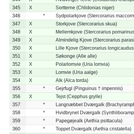
345
X
Sortterne (Chlidonias niger)
346
*
Sydpolarkjove (Stercorarius maccorm
347
X
Storkjove (Stercorarius skua)
348
X
Mellemkjove (Stercorarius pomarinus
349
X
Almindelig Kjove (Stercorarius parasi
350
X
Lille Kjove (Stercorarius longicaudus
351
X
Søkonge (Alle alle)
352
X
Polarlomvie (Uria lomvia)
353
X
Lomvie (Uria aalge)
354
X
Alk (Alca torda)
355
*
Gejrfugl (Pinguinus † impennis)
356
X
Tejst (Cepphus grylle)
357
*
Langnæbbet Dværgalk (Brachyramph
358
*
Hvidbrynet Dværgalk (Synthliboramp
359
*
Papegøjealk (Aethia psittacula)
360
*
Toppet Dværgalk (Aethia cristatella)