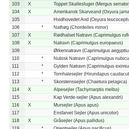
103
X
Toppet Skallesluger (Mergus serrator
104
X
Amerikansk Skarveand (Oxyura jama
105
Hvidhovedet And (Oxyura leucoceph
106
*
Nathøg (Chordeiles minor)
107
X
Rødhalset Natravn (Caprimulgus rufic
108
X
Natravn (Caprimulgus europaeus)
109
Ørkennatravn (Caprimulgus aegyptiu
110
*
Nubisk Natravn (Caprimulgus nubicu
111
*
Gylden Natravn (Caprimulgus eximiu
112
*
Tornhalesejler (Hirundapus caudacut
113
*
Skorstenssejler (Chaetura pelagica)
114
X
Alpesejler (Tachymarptis melba)
115
Kap Verde-sejler (Apus alexandri)
116
X
Mursejler (Apus apus)
117
Ensfarvet Sejler (Apus unicolor)
118
X
Gråsejler (Apus pallidus)
119
*
Orientsejler (Apus pacificus)