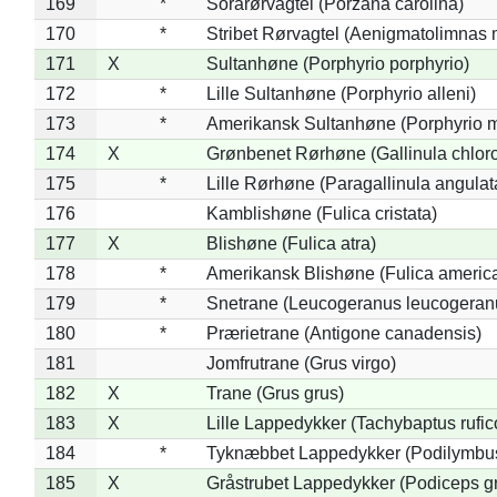
169
*
Sorarørvagtel (Porzana carolina)
170
*
Stribet Rørvagtel (Aenigmatolimnas 
171
X
Sultanhøne (Porphyrio porphyrio)
172
*
Lille Sultanhøne (Porphyrio alleni)
173
*
Amerikansk Sultanhøne (Porphyrio m
174
X
Grønbenet Rørhøne (Gallinula chlor
175
*
Lille Rørhøne (Paragallinula angulat
176
Kamblishøne (Fulica cristata)
177
X
Blishøne (Fulica atra)
178
*
Amerikansk Blishøne (Fulica americ
179
*
Snetrane (Leucogeranus leucogeran
180
*
Prærietrane (Antigone canadensis)
181
Jomfrutrane (Grus virgo)
182
X
Trane (Grus grus)
183
X
Lille Lappedykker (Tachybaptus rufico
184
*
Tyknæbbet Lappedykker (Podilymbu
185
X
Gråstrubet Lappedykker (Podiceps g