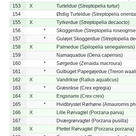
153
X
Turteldue (Streptopelia turtur)
154
Østlig Turteldue (Streptopelia oriental
155
X
Tyrkerdue (Streptopelia decaocto)
156
*
Skoggerdue (Streptopelia roseogrise
157
*
Guløjet Skoggerdue (Streptopelia de
158
X
Palmedue (Spilopelia senegalensis)
159
Namaquadue (Oena capensis)
160
*
Sørgedue (Zenaida macroura)
161
*
Gulbuget Papegøjedue (Treron waali
162
X
Vandrikse (Rallus aquaticus)
163
*
Græsrikse (Crex egregia)
164
X
Engsnarre (Crex crex)
165
*
Hvidbrystet Rørhøne (Amaurornis ph
166
X
Lille Rørvagtel (Porzana parva)
167
Dværgrørvagtel (Porzana pusilla)
168
X
Plettet Rørvagtel (Porzana porzana)