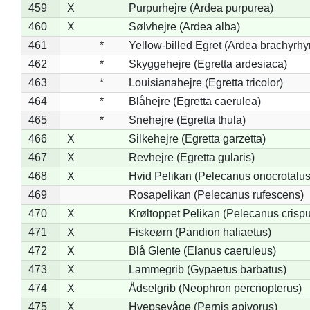
459
X
Purpurhejre (Ardea purpurea)
460
X
Sølvhejre (Ardea alba)
461
*
Yellow-billed Egret (Ardea brachyrh
462
*
Skyggehejre (Egretta ardesiaca)
463
*
Louisianahejre (Egretta tricolor)
464
*
Blåhejre (Egretta caerulea)
465
*
Snehejre (Egretta thula)
466
X
Silkehejre (Egretta garzetta)
467
X
Revhejre (Egretta gularis)
468
X
Hvid Pelikan (Pelecanus onocrotalus
469
Rosapelikan (Pelecanus rufescens)
470
X
Krøltoppet Pelikan (Pelecanus crisp
471
X
Fiskeørn (Pandion haliaetus)
472
X
Blå Glente (Elanus caeruleus)
473
X
Lammegrib (Gypaetus barbatus)
474
X
Ådselgrib (Neophron percnopterus)
475
X
Hvepsevåge (Pernis apivorus)