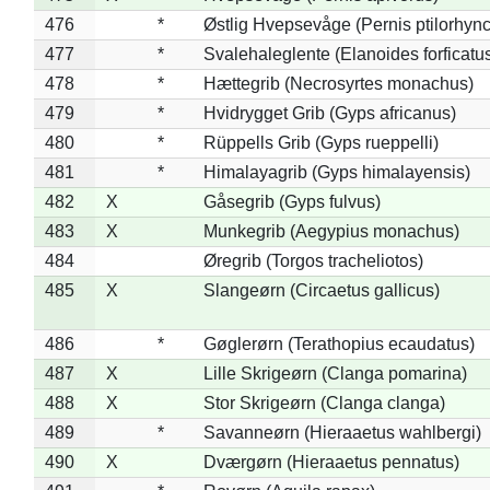
476
*
Østlig Hvepsevåge (Pernis ptilorhyn
477
*
Svalehaleglente (Elanoides forficatu
478
*
Hættegrib (Necrosyrtes monachus)
479
*
Hvidrygget Grib (Gyps africanus)
480
*
Rüppells Grib (Gyps rueppelli)
481
*
Himalayagrib (Gyps himalayensis)
482
X
Gåsegrib (Gyps fulvus)
483
X
Munkegrib (Aegypius monachus)
484
Øregrib (Torgos tracheliotos)
485
X
Slangeørn (Circaetus gallicus)
486
*
Gøglerørn (Terathopius ecaudatus)
487
X
Lille Skrigeørn (Clanga pomarina)
488
X
Stor Skrigeørn (Clanga clanga)
489
*
Savanneørn (Hieraaetus wahlbergi)
490
X
Dværgørn (Hieraaetus pennatus)