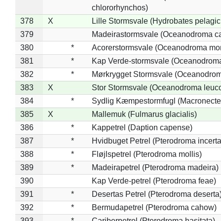
chlororhynchos)
378
X
Lille Stormsvale (Hydrobates pelagic
379
Madeirastormsvale (Oceanodroma ca
380
*
Acorerstormsvale (Oceanodroma mon
381
*
Kap Verde-stormsvale (Oceanodroma
382
*
Mørkrygget Stormsvale (Oceanodrom
383
X
Stor Stormsvale (Oceanodroma leuc
384
*
Sydlig Kæmpestormfugl (Macronecte
385
X
Mallemuk (Fulmarus glacialis)
386
*
Kappetrel (Daption capense)
387
*
Hvidbuget Petrel (Pterodroma incerta
388
*
Fløjlspetrel (Pterodroma mollis)
389
*
Madeirapetrel (Pterodroma madeira)
390
Kap Verde-petrel (Pterodroma feae)
391
*
Desertas Petrel (Pterodroma deserta
392
*
Bermudapetrel (Pterodroma cahow)
393
*
Cariberpetrel (Pterodroma hasitata)