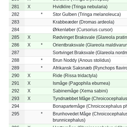
281
X
Hvidklire (Tringa nebularia)
282
*
Stor Gulben (Tringa melanoleuca)
283
Krabbeæder (Dromas ardeola)
284
Ørkenløber (Cursorius cursor)
285
X
Rødvinget Braksvale (Glareola pratin
286
X
*
Orientbraksvale (Glareola maldivaru
287
Sortvinget Braksvale (Glareola nord
288
*
Brun Noddy (Anous stolidus)
289
*
Afrikansk Saksnæb (Rynchops flaviro
290
X
Ride (Rissa tridactyla)
291
X
Ismåge (Pagophila eburnea)
292
X
Sabinemåge (Xema sabini)
293
X
Tyndnæbbet Måge (Chroicocephalus
294
Bonapartemåge (Chroicocephalus ph
295
*
Brunhovedet Måge (Chroicocephalu
brunnicephalus)