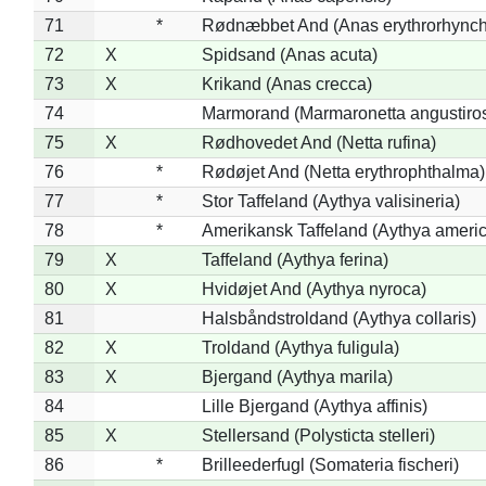
71
*
Rødnæbbet And (Anas erythrorhynch
72
X
Spidsand (Anas acuta)
73
X
Krikand (Anas crecca)
74
Marmorand (Marmaronetta angustirost
75
X
Rødhovedet And (Netta rufina)
76
*
Rødøjet And (Netta erythrophthalma)
77
*
Stor Taffeland (Aythya valisineria)
78
*
Amerikansk Taffeland (Aythya ameri
79
X
Taffeland (Aythya ferina)
80
X
Hvidøjet And (Aythya nyroca)
81
Halsbåndstroldand (Aythya collaris)
82
X
Troldand (Aythya fuligula)
83
X
Bjergand (Aythya marila)
84
Lille Bjergand (Aythya affinis)
85
X
Stellersand (Polysticta stelleri)
86
*
Brilleederfugl (Somateria fischeri)