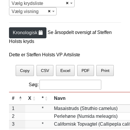
×
Vælg krydsliste
×
Vælg visning
Se årsopdelt oversigt af
Steffen
Kronologisk
Holst
s kryds
Dette er Steffen Holsts VP Artsliste
Copy
CSV
Excel
PDF
Print
Søg:
#
X
*
Navn
1
*
Masaistruds (Struthio camelus)
2
Perlehøne (Numida meleagris)
3
*
Californisk Topvagtel (Callipepla cali