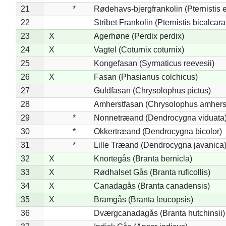
21
*
Rødehavs-bjergfrankolin (Pternistis e
22
Stribet Frankolin (Pternistis bicalcara
23
X
Agerhøne (Perdix perdix)
24
X
Vagtel (Coturnix coturnix)
25
Kongefasan (Syrmaticus reevesii)
26
X
Fasan (Phasianus colchicus)
27
Guldfasan (Chrysolophus pictus)
28
Amherstfasan (Chrysolophus amhers
29
*
Nonnetræand (Dendrocygna viduata
30
*
Okkertræand (Dendrocygna bicolor)
31
*
Lille Træand (Dendrocygna javanica
32
X
Knortegås (Branta bernicla)
33
X
Rødhalset Gås (Branta ruficollis)
34
X
Canadagås (Branta canadensis)
35
X
Bramgås (Branta leucopsis)
36
Dværgcanadagås (Branta hutchinsii)