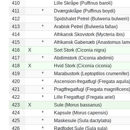
410
Lille Skråpe (Puffinus baroli)
411
*
Dværgskråpe (Puffinus boydi)
412
Spidshalet Petrel (Bulweria bulwerii)
413
*
Arabisk Petrel (Bulweria fallax)
414
Afrikansk Skovstork (Mycteria ibis)
415
*
Afrikansk Gabenæb (Anastomus lame
416
X
Sort Stork (Ciconia nigra)
417
*
Abdimstork (Ciconia abdimii)
418
X
Hvid Stork (Ciconia ciconia)
419
*
Marabustork (Leptoptilos crumenifer)
420
*
Ascension-fregatfugl (Fregata aquila
421
*
Pragtfregatfugl (Fregata magnificens
422
*
Lille Fregatfugl (Fregata ariel)
423
X
Sule (Morus bassanus)
424
*
Kapsule (Morus capensis)
425
*
Maskesule (Sula dactylatra)
426
*
Rødfodet Sule (Sula sula)