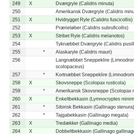
249
X
Dværgryle (Calidris minuta)
250
Amerikansk Dværgryle (Calidris minut
251
X
Hvidrygget Ryle (Calidris fuscicollis)
252
Prærieløber (Calidris subruficollis)
253
X
Stribet Ryle (Calidris melanotos)
254
Tyknæbbet Dværgryle (Calidris pusil
255
*
Alaskaryle (Calidris mauri)
256
Langnæbbet Sneppeklire (Limnodro
scolopaceus)
257
*
Kortnæbbet Sneppeklire (Limnodrom
258
X
Skovsneppe (Scolopax rusticola)
259
*
Amerikansk Skovsneppe (Scolopax m
260
X
Enkeltbekkasin (Lymnocryptes minim
261
*
Sibirisk Bekkasin (Gallinago stenura
262
*
Tajgabekkasin (Gallinago megala)
263
X
Tredækker (Gallinago media)
264
X
Dobbeltbekkasin (Gallinago gallinag