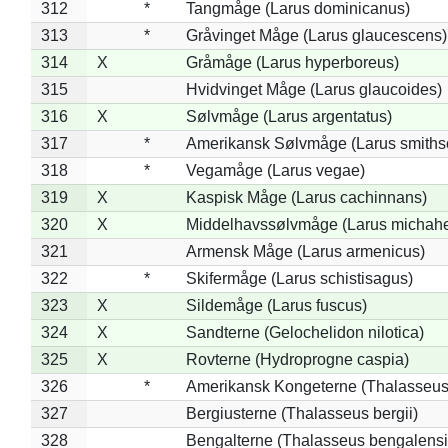
312
*
Tangmåge (Larus dominicanus)
313
*
Gråvinget Måge (Larus glaucescens)
314
X
Gråmåge (Larus hyperboreus)
315
Hvidvinget Måge (Larus glaucoides)
316
X
Sølvmåge (Larus argentatus)
317
*
Amerikansk Sølvmåge (Larus smiths
318
*
Vegamåge (Larus vegae)
319
X
Kaspisk Måge (Larus cachinnans)
320
X
Middelhavssølvmåge (Larus michahel
321
Armensk Måge (Larus armenicus)
322
*
Skifermåge (Larus schistisagus)
323
X
Sildemåge (Larus fuscus)
324
X
Sandterne (Gelochelidon nilotica)
325
X
Rovterne (Hydroprogne caspia)
326
*
Amerikansk Kongeterne (Thalasseu
327
Bergiusterne (Thalasseus bergii)
328
Bengalterne (Thalasseus bengalensi