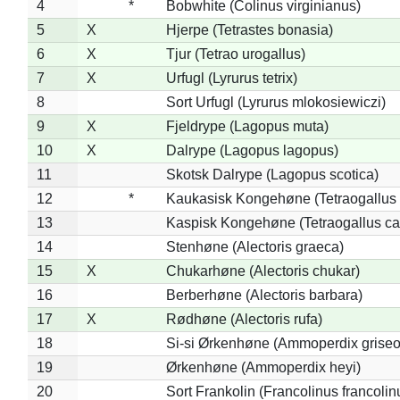
4
*
Bobwhite (Colinus virginianus)
5
X
Hjerpe (Tetrastes bonasia)
6
X
Tjur (Tetrao urogallus)
7
X
Urfugl (Lyrurus tetrix)
8
Sort Urfugl (Lyrurus mlokosiewiczi)
9
X
Fjeldrype (Lagopus muta)
10
X
Dalrype (Lagopus lagopus)
11
Skotsk Dalrype (Lagopus scotica)
12
*
Kaukasisk Kongehøne (Tetraogallus 
13
Kaspisk Kongehøne (Tetraogallus ca
14
Stenhøne (Alectoris graeca)
15
X
Chukarhøne (Alectoris chukar)
16
Berberhøne (Alectoris barbara)
17
X
Rødhøne (Alectoris rufa)
18
Si-si Ørkenhøne (Ammoperdix griseo
19
Ørkenhøne (Ammoperdix heyi)
20
Sort Frankolin (Francolinus francolin