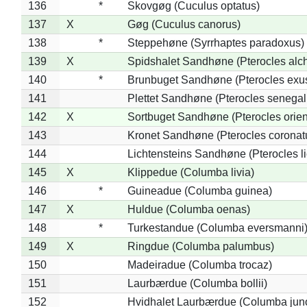
136
*
Skovgøg (Cuculus optatus)
137
X
Gøg (Cuculus canorus)
138
*
Steppehøne (Syrrhaptes paradoxus)
139
X
Spidshalet Sandhøne (Pterocles alch
140
*
Brunbuget Sandhøne (Pterocles exus
141
Plettet Sandhøne (Pterocles senegal
142
X
Sortbuget Sandhøne (Pterocles orient
143
Kronet Sandhøne (Pterocles coronat
144
Lichtensteins Sandhøne (Pterocles lic
145
X
Klippedue (Columba livia)
146
*
Guineadue (Columba guinea)
147
X
Huldue (Columba oenas)
148
*
Turkestandue (Columba eversmanni
149
X
Ringdue (Columba palumbus)
150
Madeiradue (Columba trocaz)
151
Laurbærdue (Columba bollii)
152
Hvidhalet Laurbærdue (Columba jun