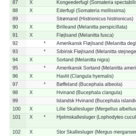
87
X
Kongeederfugl (Somateria spectabili
88
X
Ederfugl (Somateria mollissima)
89
Strømand (Histrionicus histrionicus)
90
X
Brilleand (Melanitta perspicillata)
91
X
Fløjlsand (Melanitta fusca)
92
*
Amerikansk Fløjlsand (Melanitta deg
93
*
Sibirisk Fløjlsand (Melanitta stejnege
94
X
Sortand (Melanitta nigra)
95
*
Amerikansk Sortand (Melanitta amer
96
X
Havlit (Clangula hyemalis)
97
*
Bøffeland (Bucephala albeola)
98
X
Hvinand (Bucephala clangula)
99
Islandsk Hvinand (Bucephala islandi
100
X
Lille Skallesluger (Mergellus albellus
101
X
*
Hjelmskallesluger (Lophodytes cucul
102
X
Stor Skallesluger (Mergus merganser