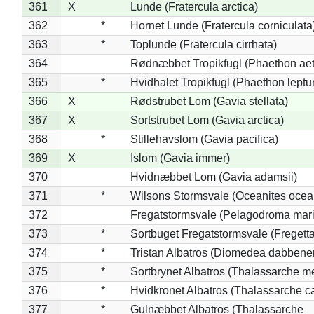
361
X
Lunde (Fratercula arctica)
362
*
Hornet Lunde (Fratercula corniculata
363
*
Toplunde (Fratercula cirrhata)
364
Rødnæbbet Tropikfugl (Phaethon ae
365
*
Hvidhalet Tropikfugl (Phaethon leptu
366
X
Rødstrubet Lom (Gavia stellata)
367
X
Sortstrubet Lom (Gavia arctica)
368
*
Stillehavslom (Gavia pacifica)
369
X
Islom (Gavia immer)
370
Hvidnæbbet Lom (Gavia adamsii)
371
*
Wilsons Stormsvale (Oceanites ocea
372
Fregatstormsvale (Pelagodroma mar
373
*
Sortbuget Fregatstormsvale (Fregetta
374
*
Tristan Albatros (Diomedea dabbene
375
*
Sortbrynet Albatros (Thalassarche m
376
*
Hvidkronet Albatros (Thalassarche c
377
*
Gulnæbbet Albatros (Thalassarche