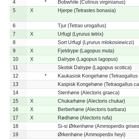
4
*
Bobwhite (Colinus virginianus)
5
X
Hjerpe (Tetrastes bonasia)
6
Tjur (Tetrao urogallus)
7
X
Urfugl (Lyrurus tetrix)
8
Sort Urfugl (Lyrurus mlokosiewiczi)
9
X
Fjeldrype (Lagopus muta)
10
X
Dalrype (Lagopus lagopus)
11
Skotsk Dalrype (Lagopus scotica)
12
*
Kaukasisk Kongehøne (Tetraogallus 
13
Kaspisk Kongehøne (Tetraogallus ca
14
Stenhøne (Alectoris graeca)
15
X
Chukarhøne (Alectoris chukar)
16
X
Berberhøne (Alectoris barbara)
17
X
Rødhøne (Alectoris rufa)
18
Si-si Ørkenhøne (Ammoperdix griseo
19
Ørkenhøne (Ammoperdix heyi)