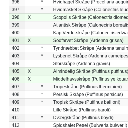
396
*
Hvidhaget Skråpe (Procellaria aequin
397
*
Hvidmasket Skråpe (Calonectris leu
398
X
Scopolis Skråpe (Calonectris diome
399
Atlantisk Skråpe (Calonectris boreali
400
Kap Verde-skråpe (Calonectris edwar
401
X
Sodfarvet Skråpe (Ardenna grisea)
402
*
Tyndnæbbet Skråpe (Ardenna tenuiro
403
*
Lysbenet Skråpe (Ardenna carneipes
404
Storskråpe (Ardenna gravis)
405
X
Almindelig Skråpe (Puffinus puffinus
406
X
Middelhavsskråpe (Puffinus yelkoua
407
*
Tropeskråpe (Puffinus lherminieri)
408
*
Persisk Skråpe (Puffinus persicus)
409
*
Tropisk Skråpe (Puffinus bailloni)
410
Lille Skråpe (Puffinus baroli)
411
*
Dværgskråpe (Puffinus boydi)
412
Spidshalet Petrel (Bulweria bulwerii)