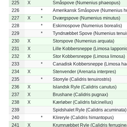
225
X
Småspove (Numenius phaeopus)
226
*
Amerikansk Småspove (Numenius h
227
X
*
Dværgspove (Numenius minutus)
228
*
Eskimospove (Numenius borealis)
229
*
Tyndnæbbet Spove (Numenius tenuiro
230
X
Storspove (Numenius arquata)
231
X
Lille Kobbersneppe (Limosa lapponi
232
X
Stor Kobbersneppe (Limosa limosa)
233
*
Canadisk Kobbersneppe (Limosa ha
234
X
Stenvender (Arenaria interpres)
235
*
Storryle (Calidris tenuirostris)
236
X
Islandsk Ryle (Calidris canutus)
237
X
Brushane (Calidris pugnax)
238
X
Kærløber (Calidris falcinellus)
239
Spidshalet Ryle (Calidris acuminata)
240
*
Klireryle (Calidris himantopus)
241
X
Krumnæbbet Ryle (Calidris ferrugine