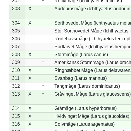
302
*
Reliktmåge (Ichthyaetus relictus)
303
X
Audouinsmåge (Ichthyaetus audouini
304
X
Sorthovedet Måge (Ichthyaetus mela
305
Stor Sorthovedet Måge (Ichthyaetus 
306
Rødehavsmåge (Ichthyaetus leucop
307
Sodfarvet Måge (Ichthyaetus hempric
308
X
Stormmåge (Larus canus)
309
*
Amerikansk Stormmåge (Larus brach
310
X
Ringnæbbet Måge (Larus delawarens
311
X
Svartbag (Larus marinus)
312
*
Tangmåge (Larus dominicanus)
313
X
*
Gråvinget Måge (Larus glaucescens)
314
X
Gråmåge (Larus hyperboreus)
315
X
Hvidvinget Måge (Larus glaucoides)
316
X
Sølvmåge (Larus argentatus)