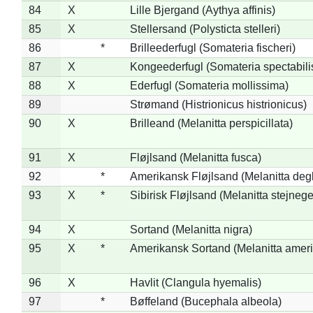
84
X
Lille Bjergand (Aythya affinis)
85
X
Stellersand (Polysticta stelleri)
86
*
Brilleederfugl (Somateria fischeri)
87
X
Kongeederfugl (Somateria spectabili
88
X
Ederfugl (Somateria mollissima)
89
Strømand (Histrionicus histrionicus)
90
X
Brilleand (Melanitta perspicillata)
91
X
Fløjlsand (Melanitta fusca)
92
*
Amerikansk Fløjlsand (Melanitta deg
93
X
*
Sibirisk Fløjlsand (Melanitta stejnege
94
X
Sortand (Melanitta nigra)
95
X
*
Amerikansk Sortand (Melanitta amer
96
X
Havlit (Clangula hyemalis)
97
*
Bøffeland (Bucephala albeola)