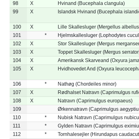
98
X
Hvinand (Bucephala clangula)
99
X
Islandsk Hvinand (Bucephala islandi
100
X
Lille Skallesluger (Mergellus albellus
101
*
Hjelmskallesluger (Lophodytes cucul
102
X
Stor Skallesluger (Mergus merganser
103
X
Toppet Skallesluger (Mergus serrator
104
X
Amerikansk Skarveand (Oxyura jama
105
X
Hvidhovedet And (Oxyura leucoceph
106
*
Nathøg (Chordeiles minor)
107
X
Rødhalset Natravn (Caprimulgus rufic
108
X
Natravn (Caprimulgus europaeus)
109
Ørkennatravn (Caprimulgus aegyptiu
110
*
Nubisk Natravn (Caprimulgus nubicu
111
*
Gylden Natravn (Caprimulgus eximiu
112
*
Tornhalesejler (Hirundapus caudacut