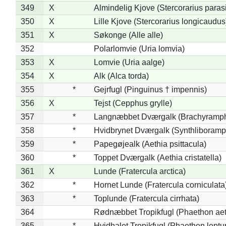
349
X
Almindelig Kjove (Stercorarius parasi
350
X
Lille Kjove (Stercorarius longicaudus
351
X
Søkonge (Alle alle)
352
Polarlomvie (Uria lomvia)
353
X
Lomvie (Uria aalge)
354
X
Alk (Alca torda)
355
*
Gejrfugl (Pinguinus † impennis)
356
X
Tejst (Cepphus grylle)
357
*
Langnæbbet Dværgalk (Brachyramph
358
*
Hvidbrynet Dværgalk (Synthliboramp
359
*
Papegøjealk (Aethia psittacula)
360
*
Toppet Dværgalk (Aethia cristatella)
361
X
Lunde (Fratercula arctica)
362
*
Hornet Lunde (Fratercula corniculata
363
*
Toplunde (Fratercula cirrhata)
364
Rødnæbbet Tropikfugl (Phaethon ae
365
*
Hvidhalet Tropikfugl (Phaethon leptu