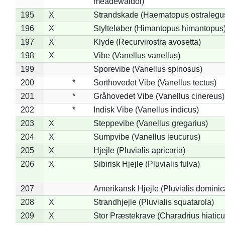
meadewaldoi)
195
X
Strandskade (Haematopus ostralegu
196
X
Stylteløber (Himantopus himantopus
197
X
Klyde (Recurvirostra avosetta)
198
X
Vibe (Vanellus vanellus)
199
Sporevibe (Vanellus spinosus)
200
*
Sorthovedet Vibe (Vanellus tectus)
201
*
Gråhovedet Vibe (Vanellus cinereus)
202
*
Indisk Vibe (Vanellus indicus)
203
X
Steppevibe (Vanellus gregarius)
204
X
Sumpvibe (Vanellus leucurus)
205
X
Hjejle (Pluvialis apricaria)
206
X
Sibirisk Hjejle (Pluvialis fulva)
207
Amerikansk Hjejle (Pluvialis dominic
208
X
Strandhjejle (Pluvialis squatarola)
209
X
Stor Præstekrave (Charadrius hiaticu