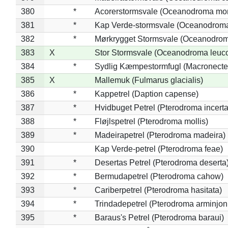
380
*
Acorerstormsvale (Oceanodroma mon
381
*
Kap Verde-stormsvale (Oceanodroma
382
*
Mørkrygget Stormsvale (Oceanodrom
383
X
Stor Stormsvale (Oceanodroma leuc
384
*
Sydlig Kæmpestormfugl (Macronecte
385
X
Mallemuk (Fulmarus glacialis)
386
*
Kappetrel (Daption capense)
387
*
Hvidbuget Petrel (Pterodroma incerta
388
*
Fløjlspetrel (Pterodroma mollis)
389
*
Madeirapetrel (Pterodroma madeira)
390
Kap Verde-petrel (Pterodroma feae)
391
*
Desertas Petrel (Pterodroma deserta
392
*
Bermudapetrel (Pterodroma cahow)
393
*
Cariberpetrel (Pterodroma hasitata)
394
*
Trindadepetrel (Pterodroma arminjon
395
*
Baraus's Petrel (Pterodroma baraui)