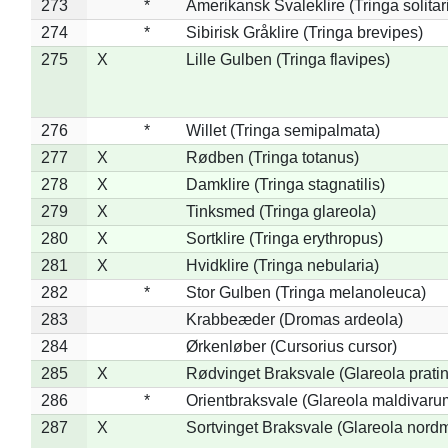
273
*
Amerikansk Svaleklire (Tringa solitar
274
*
Sibirisk Gråklire (Tringa brevipes)
275
X
Lille Gulben (Tringa flavipes)
276
*
Willet (Tringa semipalmata)
277
X
Rødben (Tringa totanus)
278
X
Damklire (Tringa stagnatilis)
279
X
Tinksmed (Tringa glareola)
280
X
Sortklire (Tringa erythropus)
281
X
Hvidklire (Tringa nebularia)
282
*
Stor Gulben (Tringa melanoleuca)
283
Krabbeæder (Dromas ardeola)
284
Ørkenløber (Cursorius cursor)
285
X
Rødvinget Braksvale (Glareola pratin
286
*
Orientbraksvale (Glareola maldivaru
287
X
Sortvinget Braksvale (Glareola nord