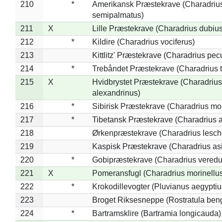
210
*
Amerikansk Præstekrave (Charadriu
semipalmatus)
211
X
Lille Præstekrave (Charadrius dubius
212
*
Kildire (Charadrius vociferus)
213
Kittlitz' Præstekrave (Charadrius pec
214
*
Trebåndet Præstekrave (Charadrius tr
215
X
Hvidbrystet Præstekrave (Charadrius
alexandrinus)
216
*
Sibirisk Præstekrave (Charadrius mo
217
*
Tibetansk Præstekrave (Charadrius at
218
Ørkenpræstekrave (Charadrius lesche
219
Kaspisk Præstekrave (Charadrius asi
220
*
Gobipræstekrave (Charadrius veredu
221
X
Pomeransfugl (Charadrius morinellu
222
*
Krokodillevogter (Pluvianus aegyptiu
223
Broget Riksesneppe (Rostratula ben
224
*
Bartramsklire (Bartramia longicauda)