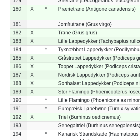
179
*
Snetrane (Leucogeranus leucogeran
180
X
*
Prærietrane (Antigone canadensis)
181
Jomfrutrane (Grus virgo)
182
X
Trane (Grus grus)
183
X
Lille Lappedykker (Tachybaptus rufico
184
*
Tyknæbbet Lappedykker (Podilymbu
185
X
Gråstrubet Lappedykker (Podiceps g
186
X
Toppet Lappedykker (Podiceps crista
187
X
Nordisk Lappedykker (Podiceps aurit
188
X
Sorthalset Lappedykker (Podiceps nig
189
X
Stor Flamingo (Phoenicopterus rose
190
*
Lille Flamingo (Phoeniconaias minor
191
*
Europæisk Løbehøne (Turnix sylvati
192
X
Triel (Burhinus oedicnemus)
193
Senegaltriel (Burhinus senegalensis
194
*
Kanarisk Strandskade (Haematopus