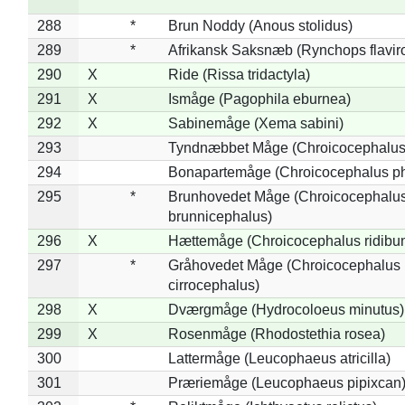
288
*
Brun Noddy (Anous stolidus)
289
*
Afrikansk Saksnæb (Rynchops flaviro
290
X
Ride (Rissa tridactyla)
291
X
Ismåge (Pagophila eburnea)
292
X
Sabinemåge (Xema sabini)
293
Tyndnæbbet Måge (Chroicocephalus
294
Bonapartemåge (Chroicocephalus ph
295
*
Brunhovedet Måge (Chroicocephalu
brunnicephalus)
296
X
Hættemåge (Chroicocephalus ridibu
297
*
Gråhovedet Måge (Chroicocephalus
cirrocephalus)
298
X
Dværgmåge (Hydrocoloeus minutus)
299
X
Rosenmåge (Rhodostethia rosea)
300
Lattermåge (Leucophaeus atricilla)
301
Præriemåge (Leucophaeus pipixcan