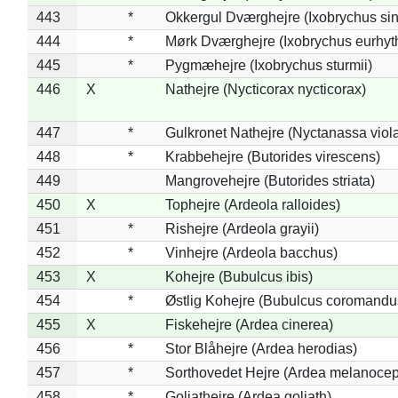
443
*
Okkergul Dværghejre (Ixobrychus sin
444
*
Mørk Dværghejre (Ixobrychus eurhy
445
*
Pygmæhejre (Ixobrychus sturmii)
446
X
Nathejre (Nycticorax nycticorax)
447
*
Gulkronet Nathejre (Nyctanassa viol
448
*
Krabbehejre (Butorides virescens)
449
Mangrovehejre (Butorides striata)
450
X
Tophejre (Ardeola ralloides)
451
*
Rishejre (Ardeola grayii)
452
*
Vinhejre (Ardeola bacchus)
453
X
Kohejre (Bubulcus ibis)
454
*
Østlig Kohejre (Bubulcus coromandu
455
X
Fiskehejre (Ardea cinerea)
456
*
Stor Blåhejre (Ardea herodias)
457
*
Sorthovedet Hejre (Ardea melanocep
458
*
Goliathejre (Ardea goliath)