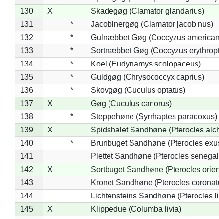
130
X
Skadegøg (Clamator glandarius)
131
*
Jacobinergøg (Clamator jacobinus)
132
*
Gulnæbbet Gøg (Coccyzus american
133
*
Sortnæbbet Gøg (Coccyzus erythrop
134
*
Koel (Eudynamys scolopaceus)
135
*
Guldgøg (Chrysococcyx caprius)
136
*
Skovgøg (Cuculus optatus)
137
X
Gøg (Cuculus canorus)
138
*
Steppehøne (Syrrhaptes paradoxus)
139
X
Spidshalet Sandhøne (Pterocles alch
140
*
Brunbuget Sandhøne (Pterocles exus
141
Plettet Sandhøne (Pterocles senegal
142
X
Sortbuget Sandhøne (Pterocles orient
143
Kronet Sandhøne (Pterocles coronat
144
Lichtensteins Sandhøne (Pterocles lic
145
X
Klippedue (Columba livia)