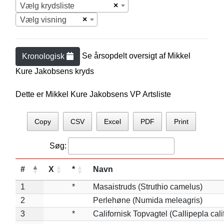
×
Vælg krydsliste
×
Vælg visning
Se årsopdelt oversigt af
Mikkel
Kronologisk
Kure Jakobsen
s kryds
Dette er Mikkel Kure Jakobsens VP Artsliste
Copy
CSV
Excel
PDF
Print
Søg:
#
X
*
Navn
1
*
Masaistruds (Struthio camelus)
2
Perlehøne (Numida meleagris)
3
*
Californisk Topvagtel (Callipepla cali