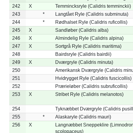
242
X
Temmincksryle (Calidris temminckii)
243
*
Langtået Ryle (Calidris subminuta)
244
*
Rødhalset Ryle (Calidris ruficollis)
245
X
Sandløber (Calidris alba)
246
X
Almindelig Ryle (Calidris alpina)
247
X
Sortgrå Ryle (Calidris maritima)
248
Bairdsryle (Calidris bairdii)
249
X
Dværgryle (Calidris minuta)
250
Amerikansk Dværgryle (Calidris minut
251
Hvidrygget Ryle (Calidris fuscicollis)
252
Prærieløber (Calidris subruficollis)
253
X
Stribet Ryle (Calidris melanotos)
254
Tyknæbbet Dværgryle (Calidris pusil
255
*
Alaskaryle (Calidris mauri)
256
X
Langnæbbet Sneppeklire (Limnodro
scolopaceus)