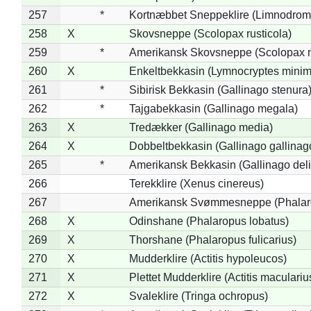
257
*
Kortnæbbet Sneppeklire (Limnodrom
258
X
Skovsneppe (Scolopax rusticola)
259
*
Amerikansk Skovsneppe (Scolopax m
260
X
Enkeltbekkasin (Lymnocryptes minim
261
*
Sibirisk Bekkasin (Gallinago stenura
262
*
Tajgabekkasin (Gallinago megala)
263
X
Tredækker (Gallinago media)
264
X
Dobbeltbekkasin (Gallinago gallinag
265
*
Amerikansk Bekkasin (Gallinago deli
266
Terekklire (Xenus cinereus)
267
Amerikansk Svømmesneppe (Phalarop
268
X
Odinshane (Phalaropus lobatus)
269
X
Thorshane (Phalaropus fulicarius)
270
X
Mudderklire (Actitis hypoleucos)
271
X
Plettet Mudderklire (Actitis maculariu
272
X
Svaleklire (Tringa ochropus)