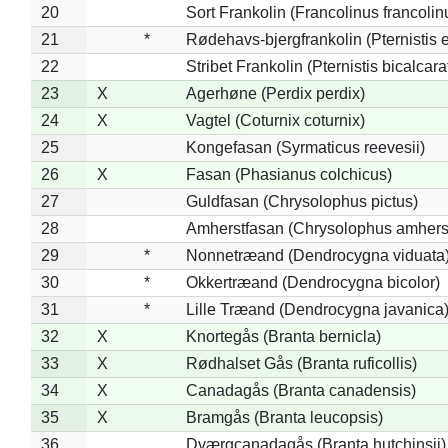
20
Sort Frankolin (Francolinus francolin
21
*
Rødehavs-bjergfrankolin (Pternistis e
22
Stribet Frankolin (Pternistis bicalcara
23
X
Agerhøne (Perdix perdix)
24
X
Vagtel (Coturnix coturnix)
25
Kongefasan (Syrmaticus reevesii)
26
X
Fasan (Phasianus colchicus)
27
Guldfasan (Chrysolophus pictus)
28
Amherstfasan (Chrysolophus amhers
29
*
Nonnetræand (Dendrocygna viduata
30
*
Okkertræand (Dendrocygna bicolor)
31
*
Lille Træand (Dendrocygna javanica
32
X
Knortegås (Branta bernicla)
33
X
Rødhalset Gås (Branta ruficollis)
34
X
Canadagås (Branta canadensis)
35
X
Bramgås (Branta leucopsis)
36
Dværgcanadagås (Branta hutchinsii)