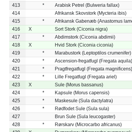
413
*
Arabisk Petrel (Bulweria fallax)
414
Afrikansk Skovstork (Mycteria ibis)
415
*
Afrikansk Gabenæb (Anastomus lame
416
X
Sort Stork (Ciconia nigra)
417
*
Abdimstork (Ciconia abdimii)
418
X
Hvid Stork (Ciconia ciconia)
419
*
Marabustork (Leptoptilos crumenifer)
420
*
Ascension-fregatfugl (Fregata aquila
421
*
Pragtfregatfugl (Fregata magnificens
422
*
Lille Fregatfugl (Fregata ariel)
423
X
Sule (Morus bassanus)
424
*
Kapsule (Morus capensis)
425
*
Maskesule (Sula dactylatra)
426
*
Rødfodet Sule (Sula sula)
427
Brun Sule (Sula leucogaster)
428
*
Rørskarv (Microcarbo africanus)