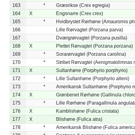
163
*
Græsrikse (Crex egregia)
164
X
Engsnarre (Crex crex)
165
*
Hvidbrystet Rørhøne (Amaurornis ph
166
Lille Rørvagtel (Porzana parva)
167
Dværgrørvagtel (Porzana pusilla)
168
X
Plettet Rørvagtel (Porzana porzana)
169
*
Sorarørvagtel (Porzana carolina)
170
*
Stribet Rørvagtel (Aenigmatolimnas 
171
X
Sultanhøne (Porphyrio porphyrio)
172
*
Lille Sultanhøne (Porphyrio alleni)
173
*
Amerikansk Sultanhøne (Porphyrio m
174
X
Grønbenet Rørhøne (Gallinula chlor
175
*
Lille Rørhøne (Paragallinula angulat
176
X
Kamblishøne (Fulica cristata)
177
X
Blishøne (Fulica atra)
178
*
Amerikansk Blishøne (Fulica americ