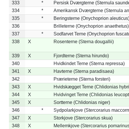
333
*
Persisk Dværgterne (Sternula saunde
334
*
Amerikansk Dværgterne (Sternula ant
335
*
Beringsterne (Onychoprion aleuticus
336
Brilleterne (Onychoprion anaethetus)
337
*
Sodfarvet Terne (Onychoprion fuscat
338
X
Rosenterne (Sterna dougallii)
339
X
Fjordterne (Sterna hirundo)
340
Hvidkindet Terne (Sterna repressa)
341
X
Havterne (Sterna paradisaea)
342
Prærieterne (Sterna forsteri)
343
X
Hvidskægget Terne (Chlidonias hybr
344
X
Hvidvinget Terne (Chlidonias leucopt
345
X
Sortterne (Chlidonias niger)
346
*
Sydpolarkjove (Stercorarius maccorm
347
X
Storkjove (Stercorarius skua)
348
X
Mellemkjove (Stercorarius pomarinus