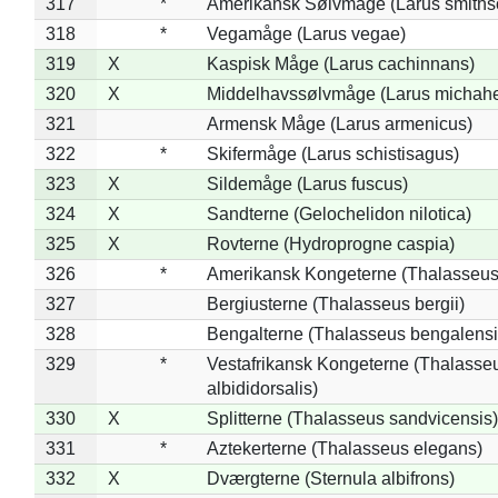
317
*
Amerikansk Sølvmåge (Larus smiths
318
*
Vegamåge (Larus vegae)
319
X
Kaspisk Måge (Larus cachinnans)
320
X
Middelhavssølvmåge (Larus michahel
321
Armensk Måge (Larus armenicus)
322
*
Skifermåge (Larus schistisagus)
323
X
Sildemåge (Larus fuscus)
324
X
Sandterne (Gelochelidon nilotica)
325
X
Rovterne (Hydroprogne caspia)
326
*
Amerikansk Kongeterne (Thalasseu
327
Bergiusterne (Thalasseus bergii)
328
Bengalterne (Thalasseus bengalensi
329
*
Vestafrikansk Kongeterne (Thalasse
albididorsalis)
330
X
Splitterne (Thalasseus sandvicensis)
331
*
Aztekerterne (Thalasseus elegans)
332
X
Dværgterne (Sternula albifrons)