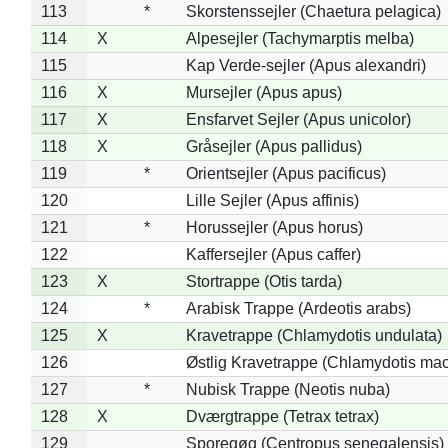
113
*
Skorstenssejler (Chaetura pelagica)
114
X
Alpesejler (Tachymarptis melba)
115
Kap Verde-sejler (Apus alexandri)
116
X
Mursejler (Apus apus)
117
X
Ensfarvet Sejler (Apus unicolor)
118
X
Gråsejler (Apus pallidus)
119
*
Orientsejler (Apus pacificus)
120
Lille Sejler (Apus affinis)
121
*
Horussejler (Apus horus)
122
Kaffersejler (Apus caffer)
123
X
Stortrappe (Otis tarda)
124
*
Arabisk Trappe (Ardeotis arabs)
125
X
Kravetrappe (Chlamydotis undulata)
126
Østlig Kravetrappe (Chlamydotis mac
127
*
Nubisk Trappe (Neotis nuba)
128
X
Dværgtrappe (Tetrax tetrax)
129
Sporegøg (Centropus senegalensis)