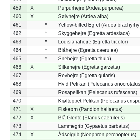
459
X
Purpurhejre (Ardea purpurea)
460
X
Sølvhejre (Ardea alba)
461
*
Yellow-billed Egret (Ardea brachyrh
462
*
Skyggehejre (Egretta ardesiaca)
463
*
Louisianahejre (Egretta tricolor)
464
*
Blåhejre (Egretta caerulea)
465
*
Snehejre (Egretta thula)
466
X
Silkehejre (Egretta garzetta)
467
Revhejre (Egretta gularis)
468
Hvid Pelikan (Pelecanus onocrotalus
469
Rosapelikan (Pelecanus rufescens)
470
Krøltoppet Pelikan (Pelecanus crisp
471
X
Fiskeørn (Pandion haliaetus)
472
X
Blå Glente (Elanus caeruleus)
473
Lammegrib (Gypaetus barbatus)
474
X
Ådselgrib (Neophron percnopterus)