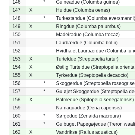
146
*
Guineadue (Columba guinea)
147
X
Huldue (Columba oenas)
148
*
Turkestandue (Columba eversmanni
149
X
Ringdue (Columba palumbus)
150
Madeiradue (Columba trocaz)
151
Laurbærdue (Columba bollii)
152
Hvidhalet Laurbærdue (Columba jun
153
X
Turteldue (Streptopelia turtur)
154
X
Østlig Turteldue (Streptopelia oriental
155
X
Tyrkerdue (Streptopelia decaocto)
156
*
Skoggerdue (Streptopelia roseogrise
157
*
Guløjet Skoggerdue (Streptopelia de
158
X
Palmedue (Spilopelia senegalensis)
159
Namaquadue (Oena capensis)
160
*
Sørgedue (Zenaida macroura)
161
*
Gulbuget Papegøjedue (Treron waali
162
X
Vandrikse (Rallus aquaticus)