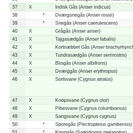
37
X
Indisk Gås (Anser indicus)
38
*
Dværgsnegås (Anser rossii)
39
*
Snegås (Anser caerulescens)
40
X
Grågås (Anser anser)
41
X
Tajgasædgås (Anser fabalis)
42
X
Kortnæbbet Gås (Anser brachyrhync
43
X
Tundrasædgås (Anser serrirostris)
44
X
Blisgås (Anser albifrons)
45
X
Dværggås (Anser erythropus)
46
X
Sortsvane (Cygnus atratus)
47
X
Knopsvane (Cygnus olor)
48
X
Pibesvane (Cygnus columbianus)
49
X
Sangsvane (Cygnus cygnus)
50
*
Sporegås (Plectropterus gambensis)
51
*
Knopgås (Sarkidiornis melanotos)