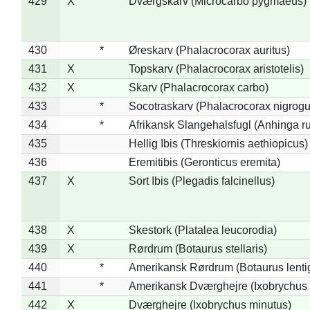
429
X
Dværgskarv (Microcarbo pygmaeus)
430
*
Øreskarv (Phalacrocorax auritus)
431
X
Topskarv (Phalacrocorax aristotelis)
432
X
Skarv (Phalacrocorax carbo)
433
*
Socotraskarv (Phalacrocorax nigrogul
434
*
Afrikansk Slangehalsfugl (Anhinga ru
435
Hellig Ibis (Threskiornis aethiopicus)
436
Eremitibis (Geronticus eremita)
437
X
Sort Ibis (Plegadis falcinellus)
438
X
Skestork (Platalea leucorodia)
439
X
Rørdrum (Botaurus stellaris)
440
*
Amerikansk Rørdrum (Botaurus lenti
441
*
Amerikansk Dværghejre (Ixobrychus e
442
X
Dværghejre (Ixobrychus minutus)