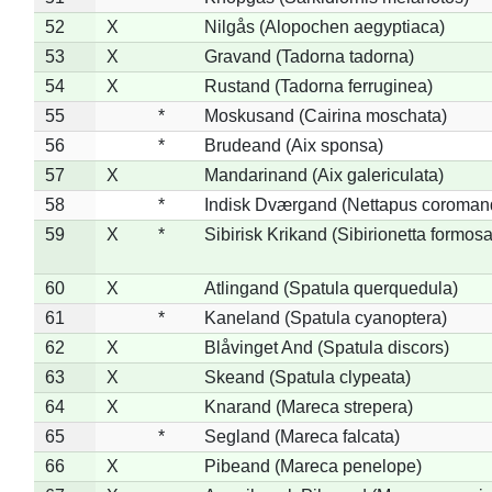
52
X
Nilgås (Alopochen aegyptiaca)
53
X
Gravand (Tadorna tadorna)
54
X
Rustand (Tadorna ferruginea)
55
*
Moskusand (Cairina moschata)
56
*
Brudeand (Aix sponsa)
57
X
Mandarinand (Aix galericulata)
58
*
Indisk Dværgand (Nettapus coroman
59
X
*
Sibirisk Krikand (Sibirionetta formosa
60
X
Atlingand (Spatula querquedula)
61
*
Kaneland (Spatula cyanoptera)
62
X
Blåvinget And (Spatula discors)
63
X
Skeand (Spatula clypeata)
64
X
Knarand (Mareca strepera)
65
*
Segland (Mareca falcata)
66
X
Pibeand (Mareca penelope)