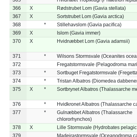
366
X
Rødstrubet Lom (Gavia stellata)
367
X
Sortstrubet Lom (Gavia arctica)
368
*
Stillehavslom (Gavia pacifica)
369
X
Islom (Gavia immer)
370
X
Hvidnæbbet Lom (Gavia adamsii)
371
*
Wilsons Stormsvale (Oceanites ocea
372
Fregatstormsvale (Pelagodroma mar
373
*
Sortbuget Fregatstormsvale (Fregetta
374
*
Tristan Albatros (Diomedea dabbene
375
X
*
Sortbrynet Albatros (Thalassarche m
376
*
Hvidkronet Albatros (Thalassarche c
377
*
Gulnæbbet Albatros (Thalassarche
chlororhynchos)
378
X
Lille Stormsvale (Hydrobates pelagic
379
Madeirastormsvale (Oceanodroma ca