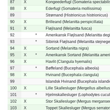
87
X
Kongeederfugl (Somateria spectabili
88
X
Ederfugl (Somateria mollissima)
89
Strømand (Histrionicus histrionicus)
90
X
Brilleand (Melanitta perspicillata)
91
X
Fløjlsand (Melanitta fusca)
92
*
Amerikansk Fløjlsand (Melanitta deg
93
*
Sibirisk Fløjlsand (Melanitta stejnege
94
X
Sortand (Melanitta nigra)
95
X
*
Amerikansk Sortand (Melanitta amer
96
X
Havlit (Clangula hyemalis)
97
*
Bøffeland (Bucephala albeola)
98
X
Hvinand (Bucephala clangula)
99
Islandsk Hvinand (Bucephala islandi
100
X
Lille Skallesluger (Mergellus albellus
101
*
Hjelmskallesluger (Lophodytes cucul
102
X
Stor Skallesluger (Mergus merganser
103
X
Toppet Skallesluger (Mergus serrator