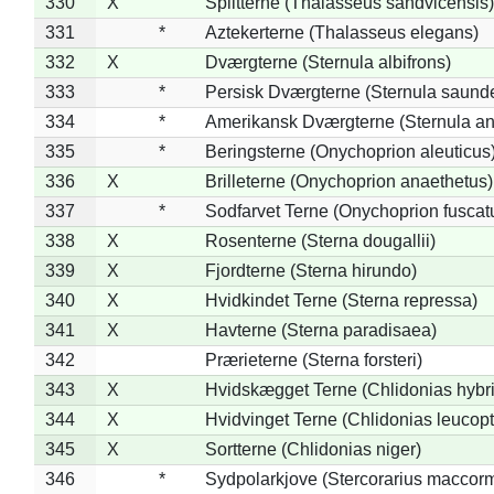
330
X
Splitterne (Thalasseus sandvicensis)
331
*
Aztekerterne (Thalasseus elegans)
332
X
Dværgterne (Sternula albifrons)
333
*
Persisk Dværgterne (Sternula saunde
334
*
Amerikansk Dværgterne (Sternula ant
335
*
Beringsterne (Onychoprion aleuticus
336
X
Brilleterne (Onychoprion anaethetus)
337
*
Sodfarvet Terne (Onychoprion fuscat
338
X
Rosenterne (Sterna dougallii)
339
X
Fjordterne (Sterna hirundo)
340
X
Hvidkindet Terne (Sterna repressa)
341
X
Havterne (Sterna paradisaea)
342
Prærieterne (Sterna forsteri)
343
X
Hvidskægget Terne (Chlidonias hybr
344
X
Hvidvinget Terne (Chlidonias leucopt
345
X
Sortterne (Chlidonias niger)
346
*
Sydpolarkjove (Stercorarius maccorm