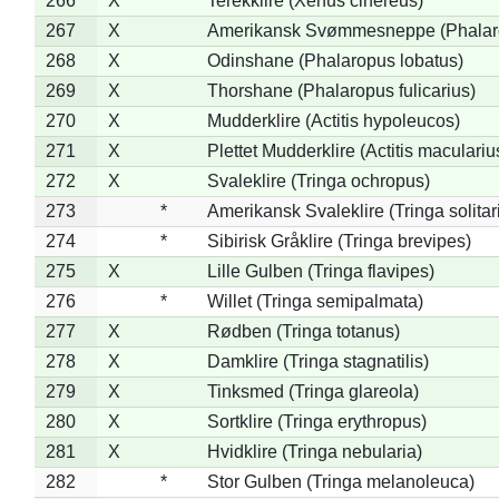
266
X
Terekklire (Xenus cinereus)
267
X
Amerikansk Svømmesneppe (Phalarop
268
X
Odinshane (Phalaropus lobatus)
269
X
Thorshane (Phalaropus fulicarius)
270
X
Mudderklire (Actitis hypoleucos)
271
X
Plettet Mudderklire (Actitis maculariu
272
X
Svaleklire (Tringa ochropus)
273
*
Amerikansk Svaleklire (Tringa solitar
274
*
Sibirisk Gråklire (Tringa brevipes)
275
X
Lille Gulben (Tringa flavipes)
276
*
Willet (Tringa semipalmata)
277
X
Rødben (Tringa totanus)
278
X
Damklire (Tringa stagnatilis)
279
X
Tinksmed (Tringa glareola)
280
X
Sortklire (Tringa erythropus)
281
X
Hvidklire (Tringa nebularia)
282
*
Stor Gulben (Tringa melanoleuca)