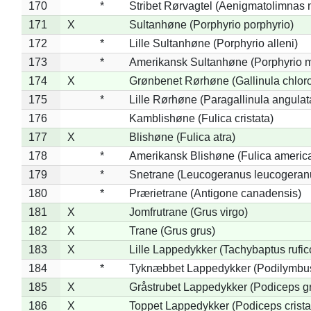
170
*
Stribet Rørvagtel (Aenigmatolimnas 
171
X
Sultanhøne (Porphyrio porphyrio)
172
*
Lille Sultanhøne (Porphyrio alleni)
173
*
Amerikansk Sultanhøne (Porphyrio m
174
X
Grønbenet Rørhøne (Gallinula chlor
175
*
Lille Rørhøne (Paragallinula angulat
176
Kamblishøne (Fulica cristata)
177
X
Blishøne (Fulica atra)
178
*
Amerikansk Blishøne (Fulica americ
179
*
Snetrane (Leucogeranus leucogeran
180
*
Prærietrane (Antigone canadensis)
181
X
Jomfrutrane (Grus virgo)
182
X
Trane (Grus grus)
183
X
Lille Lappedykker (Tachybaptus rufico
184
*
Tyknæbbet Lappedykker (Podilymbu
185
X
Gråstrubet Lappedykker (Podiceps g
186
X
Toppet Lappedykker (Podiceps crista