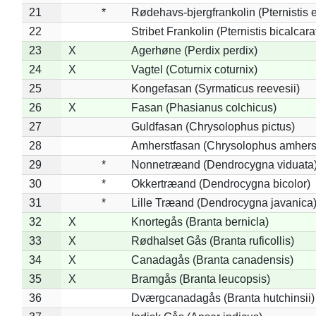
21
*
Rødehavs-bjergfrankolin (Pternistis e
22
Stribet Frankolin (Pternistis bicalcara
23
X
Agerhøne (Perdix perdix)
24
X
Vagtel (Coturnix coturnix)
25
Kongefasan (Syrmaticus reevesii)
26
X
Fasan (Phasianus colchicus)
27
Guldfasan (Chrysolophus pictus)
28
Amherstfasan (Chrysolophus amhers
29
*
Nonnetræand (Dendrocygna viduata
30
*
Okkertræand (Dendrocygna bicolor)
31
*
Lille Træand (Dendrocygna javanica
32
X
Knortegås (Branta bernicla)
33
X
Rødhalset Gås (Branta ruficollis)
34
X
Canadagås (Branta canadensis)
35
X
Bramgås (Branta leucopsis)
36
Dværgcanadagås (Branta hutchinsii)