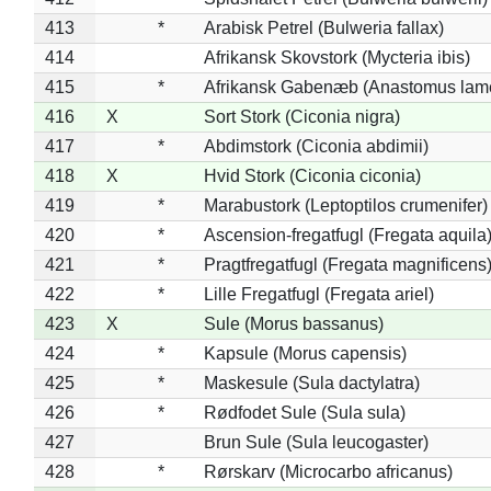
413
*
Arabisk Petrel (Bulweria fallax)
414
Afrikansk Skovstork (Mycteria ibis)
415
*
Afrikansk Gabenæb (Anastomus lame
416
X
Sort Stork (Ciconia nigra)
417
*
Abdimstork (Ciconia abdimii)
418
X
Hvid Stork (Ciconia ciconia)
419
*
Marabustork (Leptoptilos crumenifer)
420
*
Ascension-fregatfugl (Fregata aquila
421
*
Pragtfregatfugl (Fregata magnificens
422
*
Lille Fregatfugl (Fregata ariel)
423
X
Sule (Morus bassanus)
424
*
Kapsule (Morus capensis)
425
*
Maskesule (Sula dactylatra)
426
*
Rødfodet Sule (Sula sula)
427
Brun Sule (Sula leucogaster)
428
*
Rørskarv (Microcarbo africanus)