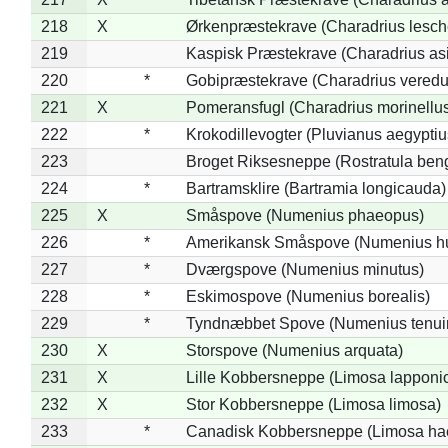
218
X
Ørkenpræstekrave (Charadrius lesche
219
Kaspisk Præstekrave (Charadrius asi
220
*
Gobipræstekrave (Charadrius veredu
221
X
Pomeransfugl (Charadrius morinellu
222
*
Krokodillevogter (Pluvianus aegyptiu
223
Broget Riksesneppe (Rostratula ben
224
*
Bartramsklire (Bartramia longicauda)
225
X
Småspove (Numenius phaeopus)
226
*
Amerikansk Småspove (Numenius h
227
*
Dværgspove (Numenius minutus)
228
*
Eskimospove (Numenius borealis)
229
*
Tyndnæbbet Spove (Numenius tenuiro
230
X
Storspove (Numenius arquata)
231
X
Lille Kobbersneppe (Limosa lapponi
232
X
Stor Kobbersneppe (Limosa limosa)
233
*
Canadisk Kobbersneppe (Limosa ha