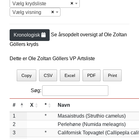
×
Vælg krydsliste
×
Vælg visning
Se årsopdelt oversigt af
Ole Zoltan
Kronologisk
Göller
s kryds
Dette er Ole Zoltan Göllers VP Artsliste
Copy
CSV
Excel
PDF
Print
Søg:
#
X
*
Navn
1
*
Masaistruds (Struthio camelus)
2
Perlehøne (Numida meleagris)
3
*
Californisk Topvagtel (Callipepla cali