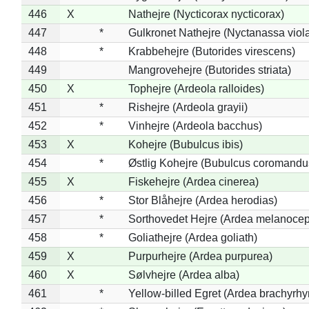
446
X
Nathejre (Nycticorax nycticorax)
447
*
Gulkronet Nathejre (Nyctanassa viol
448
*
Krabbehejre (Butorides virescens)
449
Mangrovehejre (Butorides striata)
450
X
Tophejre (Ardeola ralloides)
451
*
Rishejre (Ardeola grayii)
452
*
Vinhejre (Ardeola bacchus)
453
X
Kohejre (Bubulcus ibis)
454
*
Østlig Kohejre (Bubulcus coromandu
455
X
Fiskehejre (Ardea cinerea)
456
*
Stor Blåhejre (Ardea herodias)
457
*
Sorthovedet Hejre (Ardea melanocep
458
*
Goliathejre (Ardea goliath)
459
X
Purpurhejre (Ardea purpurea)
460
X
Sølvhejre (Ardea alba)
461
*
Yellow-billed Egret (Ardea brachyrh