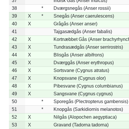
37
Indisk Gås (Anser indicus)
38
*
Dværgsnegås (Anser rossii)
39
X
*
Snegås (Anser caerulescens)
40
X
Grågås (Anser anser)
41
Tajgasædgås (Anser fabalis)
42
X
Kortnæbbet Gås (Anser brachyrhync
43
X
Tundrasædgås (Anser serrirostris)
44
X
Blisgås (Anser albifrons)
45
X
Dværggås (Anser erythropus)
46
X
Sortsvane (Cygnus atratus)
47
X
Knopsvane (Cygnus olor)
48
X
Pibesvane (Cygnus columbianus)
49
X
Sangsvane (Cygnus cygnus)
50
*
Sporegås (Plectropterus gambensis)
51
*
Knopgås (Sarkidiornis melanotos)
52
X
Nilgås (Alopochen aegyptiaca)
53
X
Gravand (Tadorna tadorna)