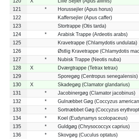
120
X
Lille Sejler (Apus affinis)
121
*
Horussejler (Apus horus)
122
Kaffersejler (Apus caffer)
123
Stortrappe (Otis tarda)
124
*
Arabisk Trappe (Ardeotis arabs)
125
Kravetrappe (Chlamydotis undulata)
126
Østlig Kravetrappe (Chlamydotis mac
127
*
Nubisk Trappe (Neotis nuba)
128
X
Dværgtrappe (Tetrax tetrax)
129
Sporegøg (Centropus senegalensis)
130
X
Skadegøg (Clamator glandarius)
131
*
Jacobinergøg (Clamator jacobinus)
132
*
Gulnæbbet Gøg (Coccyzus american
133
*
Sortnæbbet Gøg (Coccyzus erythrop
134
*
Koel (Eudynamys scolopaceus)
135
*
Guldgøg (Chrysococcyx caprius)
136
*
Skovgøg (Cuculus optatus)