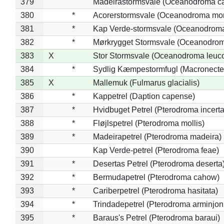
379
Madeirastormsvale (Oceanodroma ca
380
*
Acorerstormsvale (Oceanodroma mon
381
*
Kap Verde-stormsvale (Oceanodroma
382
*
Mørkrygget Stormsvale (Oceanodrom
383
X
Stor Stormsvale (Oceanodroma leuc
384
*
Sydlig Kæmpestormfugl (Macronecte
385
X
Mallemuk (Fulmarus glacialis)
386
*
Kappetrel (Daption capense)
387
*
Hvidbuget Petrel (Pterodroma incerta
388
*
Fløjlspetrel (Pterodroma mollis)
389
*
Madeirapetrel (Pterodroma madeira)
390
Kap Verde-petrel (Pterodroma feae)
391
*
Desertas Petrel (Pterodroma deserta
392
*
Bermudapetrel (Pterodroma cahow)
393
*
Cariberpetrel (Pterodroma hasitata)
394
*
Trindadepetrel (Pterodroma arminjon
395
*
Baraus's Petrel (Pterodroma baraui)