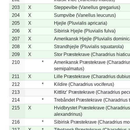
203
X
Steppevibe (Vanellus gregarius)
204
X
Sumpvibe (Vanellus leucurus)
205
X
Hjejle (Pluvialis apricaria)
206
X
Sibirisk Hjejle (Pluvialis fulva)
207
X
Amerikansk Hjejle (Pluvialis dominic
208
X
Strandhjejle (Pluvialis squatarola)
209
X
Stor Præstekrave (Charadrius hiaticu
210
*
Amerikansk Præstekrave (Charadriu
semipalmatus)
211
X
Lille Præstekrave (Charadrius dubius
212
*
Kildire (Charadrius vociferus)
213
Kittlitz' Præstekrave (Charadrius pec
214
*
Trebåndet Præstekrave (Charadrius tr
215
X
Hvidbrystet Præstekrave (Charadrius
alexandrinus)
216
*
Sibirisk Præstekrave (Charadrius mo
217
X
*
Tibetansk Præstekrave (Charadrius at