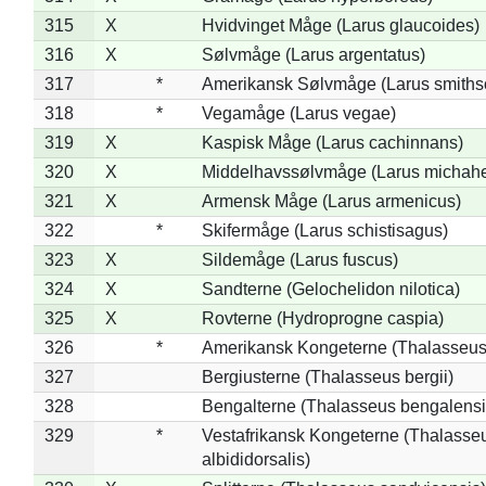
315
X
Hvidvinget Måge (Larus glaucoides)
316
X
Sølvmåge (Larus argentatus)
317
*
Amerikansk Sølvmåge (Larus smiths
318
*
Vegamåge (Larus vegae)
319
X
Kaspisk Måge (Larus cachinnans)
320
X
Middelhavssølvmåge (Larus michahel
321
X
Armensk Måge (Larus armenicus)
322
*
Skifermåge (Larus schistisagus)
323
X
Sildemåge (Larus fuscus)
324
X
Sandterne (Gelochelidon nilotica)
325
X
Rovterne (Hydroprogne caspia)
326
*
Amerikansk Kongeterne (Thalasseu
327
Bergiusterne (Thalasseus bergii)
328
Bengalterne (Thalasseus bengalensi
329
*
Vestafrikansk Kongeterne (Thalasse
albididorsalis)