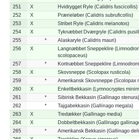
251
X
Hvidrygget Ryle (Calidris fuscicollis)
252
X
Prærieløber (Calidris subruficollis)
253
X
Stribet Ryle (Calidris melanotos)
254
X
Tyknæbbet Dværgryle (Calidris pusil
255
*
Alaskaryle (Calidris mauri)
256
X
Langnæbbet Sneppeklire (Limnodro
scolopaceus)
257
*
Kortnæbbet Sneppeklire (Limnodrom
258
X
Skovsneppe (Scolopax rusticola)
259
*
Amerikansk Skovsneppe (Scolopax m
260
X
Enkeltbekkasin (Lymnocryptes minim
261
*
Sibirisk Bekkasin (Gallinago stenura
262
*
Tajgabekkasin (Gallinago megala)
263
X
Tredækker (Gallinago media)
264
X
Dobbeltbekkasin (Gallinago gallinag
265
*
Amerikansk Bekkasin (Gallinago deli