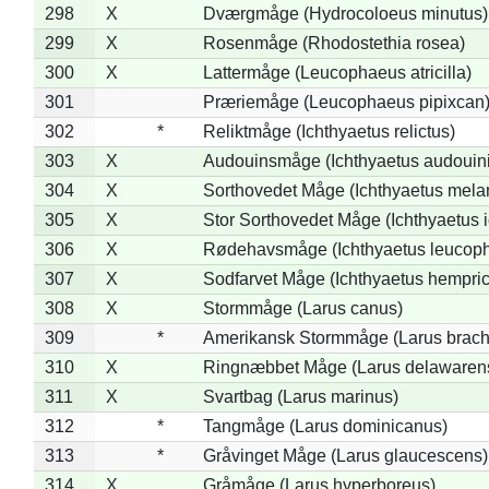
298
X
Dværgmåge (Hydrocoloeus minutus)
299
X
Rosenmåge (Rhodostethia rosea)
300
X
Lattermåge (Leucophaeus atricilla)
301
Præriemåge (Leucophaeus pipixcan
302
*
Reliktmåge (Ichthyaetus relictus)
303
X
Audouinsmåge (Ichthyaetus audouini
304
X
Sorthovedet Måge (Ichthyaetus mela
305
X
Stor Sorthovedet Måge (Ichthyaetus 
306
X
Rødehavsmåge (Ichthyaetus leucop
307
X
Sodfarvet Måge (Ichthyaetus hempric
308
X
Stormmåge (Larus canus)
309
*
Amerikansk Stormmåge (Larus brach
310
X
Ringnæbbet Måge (Larus delawarens
311
X
Svartbag (Larus marinus)
312
*
Tangmåge (Larus dominicanus)
313
*
Gråvinget Måge (Larus glaucescens)
314
X
Gråmåge (Larus hyperboreus)