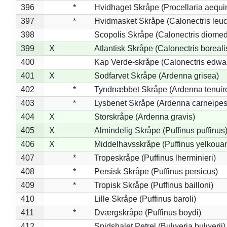
396
*
Hvidhaget Skråpe (Procellaria aequin
397
*
Hvidmasket Skråpe (Calonectris leu
398
Scopolis Skråpe (Calonectris diome
399
X
Atlantisk Skråpe (Calonectris boreali
400
Kap Verde-skråpe (Calonectris edwar
401
X
Sodfarvet Skråpe (Ardenna grisea)
402
*
Tyndnæbbet Skråpe (Ardenna tenuiro
403
*
Lysbenet Skråpe (Ardenna carneipes
404
X
Storskråpe (Ardenna gravis)
405
X
Almindelig Skråpe (Puffinus puffinus
406
X
Middelhavsskråpe (Puffinus yelkoua
407
*
Tropeskråpe (Puffinus lherminieri)
408
*
Persisk Skråpe (Puffinus persicus)
409
*
Tropisk Skråpe (Puffinus bailloni)
410
Lille Skråpe (Puffinus baroli)
411
*
Dværgskråpe (Puffinus boydi)
412
Spidshalet Petrel (Bulweria bulwerii)