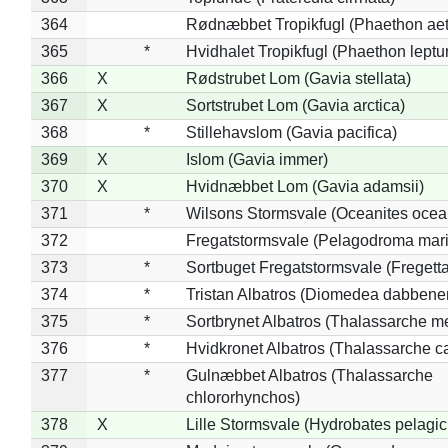
364
Rødnæbbet Tropikfugl (Phaethon ae
365
*
Hvidhalet Tropikfugl (Phaethon leptu
366
X
Rødstrubet Lom (Gavia stellata)
367
X
Sortstrubet Lom (Gavia arctica)
368
*
Stillehavslom (Gavia pacifica)
369
X
Islom (Gavia immer)
370
X
Hvidnæbbet Lom (Gavia adamsii)
371
*
Wilsons Stormsvale (Oceanites ocea
372
Fregatstormsvale (Pelagodroma mar
373
*
Sortbuget Fregatstormsvale (Fregetta
374
*
Tristan Albatros (Diomedea dabbene
375
*
Sortbrynet Albatros (Thalassarche m
376
*
Hvidkronet Albatros (Thalassarche c
377
*
Gulnæbbet Albatros (Thalassarche
chlororhynchos)
378
X
Lille Stormsvale (Hydrobates pelagic