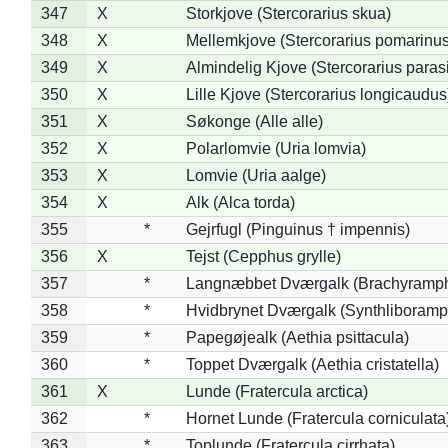
347
X
Storkjove (Stercorarius skua)
348
X
Mellemkjove (Stercorarius pomarinus
349
X
Almindelig Kjove (Stercorarius parasi
350
X
Lille Kjove (Stercorarius longicaudus
351
X
Søkonge (Alle alle)
352
X
Polarlomvie (Uria lomvia)
353
X
Lomvie (Uria aalge)
354
X
Alk (Alca torda)
355
*
Gejrfugl (Pinguinus † impennis)
356
X
Tejst (Cepphus grylle)
357
*
Langnæbbet Dværgalk (Brachyramph
358
*
Hvidbrynet Dværgalk (Synthliboramp
359
*
Papegøjealk (Aethia psittacula)
360
*
Toppet Dværgalk (Aethia cristatella)
361
X
Lunde (Fratercula arctica)
362
*
Hornet Lunde (Fratercula corniculata
363
*
Toplunde (Fratercula cirrhata)