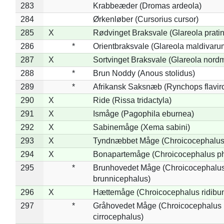
283
Krabbeæder (Dromas ardeola)
284
Ørkenløber (Cursorius cursor)
285
X
Rødvinget Braksvale (Glareola pratin
286
*
Orientbraksvale (Glareola maldivaru
287
X
Sortvinget Braksvale (Glareola nord
288
*
Brun Noddy (Anous stolidus)
289
*
Afrikansk Saksnæb (Rynchops flaviro
290
X
Ride (Rissa tridactyla)
291
X
Ismåge (Pagophila eburnea)
292
X
Sabinemåge (Xema sabini)
293
X
Tyndnæbbet Måge (Chroicocephalus
294
X
Bonapartemåge (Chroicocephalus ph
295
*
Brunhovedet Måge (Chroicocephalu
brunnicephalus)
296
X
Hættemåge (Chroicocephalus ridibu
297
*
Gråhovedet Måge (Chroicocephalus
cirrocephalus)