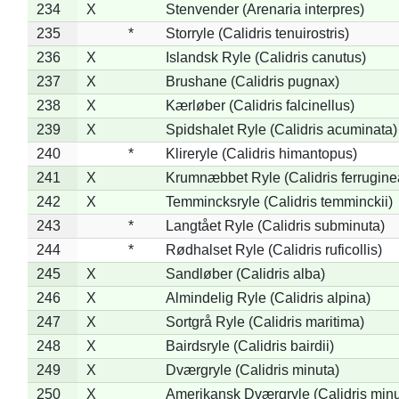
234
X
Stenvender (Arenaria interpres)
235
*
Storryle (Calidris tenuirostris)
236
X
Islandsk Ryle (Calidris canutus)
237
X
Brushane (Calidris pugnax)
238
X
Kærløber (Calidris falcinellus)
239
X
Spidshalet Ryle (Calidris acuminata)
240
*
Klireryle (Calidris himantopus)
241
X
Krumnæbbet Ryle (Calidris ferrugine
242
X
Temmincksryle (Calidris temminckii)
243
*
Langtået Ryle (Calidris subminuta)
244
*
Rødhalset Ryle (Calidris ruficollis)
245
X
Sandløber (Calidris alba)
246
X
Almindelig Ryle (Calidris alpina)
247
X
Sortgrå Ryle (Calidris maritima)
248
X
Bairdsryle (Calidris bairdii)
249
X
Dværgryle (Calidris minuta)
250
X
Amerikansk Dværgryle (Calidris minut