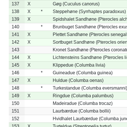
137
X
Gøg (Cuculus canorus)
138
X
*
Steppehøne (Syrrhaptes paradoxus)
139
X
Spidshalet Sandhøne (Pterocles alch
140
*
Brunbuget Sandhøne (Pterocles exus
141
X
Plettet Sandhøne (Pterocles senegal
142
X
Sortbuget Sandhøne (Pterocles orient
143
Kronet Sandhøne (Pterocles coronat
144
X
Lichtensteins Sandhøne (Pterocles lic
145
X
Klippedue (Columba livia)
146
*
Guineadue (Columba guinea)
147
X
Huldue (Columba oenas)
148
*
Turkestandue (Columba eversmanni
149
X
Ringdue (Columba palumbus)
150
Madeiradue (Columba trocaz)
151
Laurbærdue (Columba bollii)
152
Hvidhalet Laurbærdue (Columba jun
153
X
Turteldue (Streptopelia turtur)