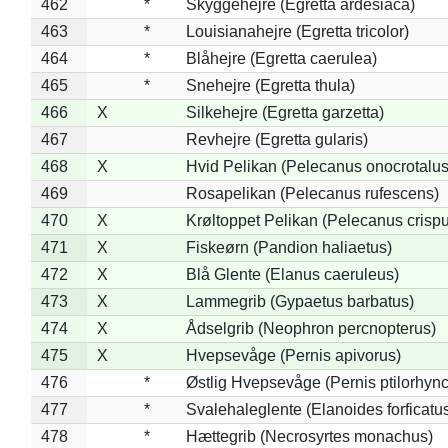
462
*
Skyggehejre (Egretta ardesiaca)
463
*
Louisianahejre (Egretta tricolor)
464
*
Blåhejre (Egretta caerulea)
465
*
Snehejre (Egretta thula)
466
X
Silkehejre (Egretta garzetta)
467
Revhejre (Egretta gularis)
468
X
Hvid Pelikan (Pelecanus onocrotalus
469
Rosapelikan (Pelecanus rufescens)
470
X
Krøltoppet Pelikan (Pelecanus crisp
471
X
Fiskeørn (Pandion haliaetus)
472
X
Blå Glente (Elanus caeruleus)
473
X
Lammegrib (Gypaetus barbatus)
474
X
Ådselgrib (Neophron percnopterus)
475
X
Hvepsevåge (Pernis apivorus)
476
*
Østlig Hvepsevåge (Pernis ptilorhyn
477
*
Svalehaleglente (Elanoides forficatu
478
*
Hættegrib (Necrosyrtes monachus)