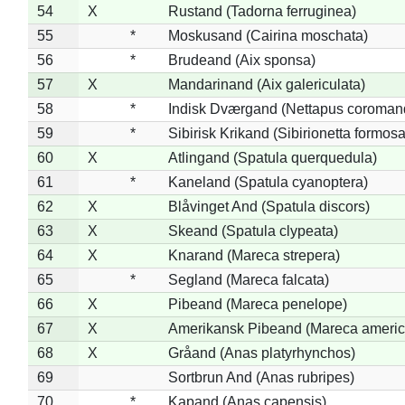
54
X
Rustand (Tadorna ferruginea)
55
*
Moskusand (Cairina moschata)
56
*
Brudeand (Aix sponsa)
57
X
Mandarinand (Aix galericulata)
58
*
Indisk Dværgand (Nettapus coroman
59
*
Sibirisk Krikand (Sibirionetta formosa
60
X
Atlingand (Spatula querquedula)
61
*
Kaneland (Spatula cyanoptera)
62
X
Blåvinget And (Spatula discors)
63
X
Skeand (Spatula clypeata)
64
X
Knarand (Mareca strepera)
65
*
Segland (Mareca falcata)
66
X
Pibeand (Mareca penelope)
67
X
Amerikansk Pibeand (Mareca americ
68
X
Gråand (Anas platyrhynchos)
69
Sortbrun And (Anas rubripes)
70
*
Kapand (Anas capensis)