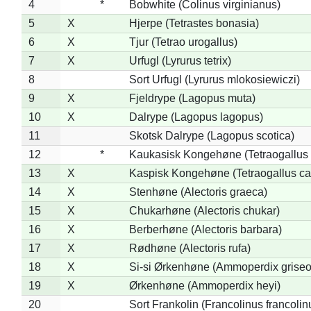
4
*
Bobwhite (Colinus virginianus)
5
X
Hjerpe (Tetrastes bonasia)
6
X
Tjur (Tetrao urogallus)
7
X
Urfugl (Lyrurus tetrix)
8
Sort Urfugl (Lyrurus mlokosiewiczi)
9
X
Fjeldrype (Lagopus muta)
10
X
Dalrype (Lagopus lagopus)
11
Skotsk Dalrype (Lagopus scotica)
12
*
Kaukasisk Kongehøne (Tetraogallus 
13
X
Kaspisk Kongehøne (Tetraogallus ca
14
X
Stenhøne (Alectoris graeca)
15
X
Chukarhøne (Alectoris chukar)
16
X
Berberhøne (Alectoris barbara)
17
X
Rødhøne (Alectoris rufa)
18
X
Si-si Ørkenhøne (Ammoperdix griseo
19
X
Ørkenhøne (Ammoperdix heyi)
20
Sort Frankolin (Francolinus francolin