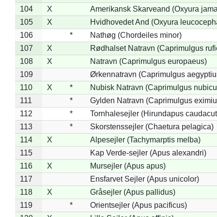
104
X
Amerikansk Skarveand (Oxyura jama
105
X
Hvidhovedet And (Oxyura leucoceph
106
*
Nathøg (Chordeiles minor)
107
X
Rødhalset Natravn (Caprimulgus rufic
108
X
Natravn (Caprimulgus europaeus)
109
Ørkennatravn (Caprimulgus aegyptiu
110
X
*
Nubisk Natravn (Caprimulgus nubicu
111
*
Gylden Natravn (Caprimulgus eximiu
112
*
Tornhalesejler (Hirundapus caudacut
113
*
Skorstenssejler (Chaetura pelagica)
114
X
Alpesejler (Tachymarptis melba)
115
Kap Verde-sejler (Apus alexandri)
116
X
Mursejler (Apus apus)
117
Ensfarvet Sejler (Apus unicolor)
118
X
Gråsejler (Apus pallidus)
119
*
Orientsejler (Apus pacificus)