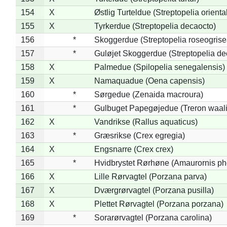
154
X
Østlig Turteldue (Streptopelia oriental
155
X
Tyrkerdue (Streptopelia decaocto)
156
*
Skoggerdue (Streptopelia roseogrise
157
*
Guløjet Skoggerdue (Streptopelia de
158
X
Palmedue (Spilopelia senegalensis)
159
X
Namaquadue (Oena capensis)
160
*
Sørgedue (Zenaida macroura)
161
*
Gulbuget Papegøjedue (Treron waali
162
X
Vandrikse (Rallus aquaticus)
163
*
Græsrikse (Crex egregia)
164
X
Engsnarre (Crex crex)
165
*
Hvidbrystet Rørhøne (Amaurornis ph
166
X
Lille Rørvagtel (Porzana parva)
167
X
Dværgrørvagtel (Porzana pusilla)
168
X
Plettet Rørvagtel (Porzana porzana)
169
*
Sorarørvagtel (Porzana carolina)