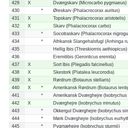
429
X
Dværgskarv (Microcarbo pygmaeus)
430
*
Øreskarv (Phalacrocorax auritus)
431
X
Topskarv (Phalacrocorax aristotelis)
432
X
Skarv (Phalacrocorax carbo)
433
*
Socotraskarv (Phalacrocorax nigrogul
434
*
Afrikansk Slangehalsfugl (Anhinga ru
435
Hellig Ibis (Threskiornis aethiopicus)
436
Eremitibis (Geronticus eremita)
437
X
Sort Ibis (Plegadis falcinellus)
438
X
Skestork (Platalea leucorodia)
439
X
Rørdrum (Botaurus stellaris)
440
X
*
Amerikansk Rørdrum (Botaurus lenti
441
*
Amerikansk Dværghejre (Ixobrychus e
442
X
Dværghejre (Ixobrychus minutus)
443
*
Okkergul Dværghejre (Ixobrychus sin
444
*
Mørk Dværghejre (Ixobrychus eurhy
445
*
Pygmæhejre (Ixobrychus sturmii)