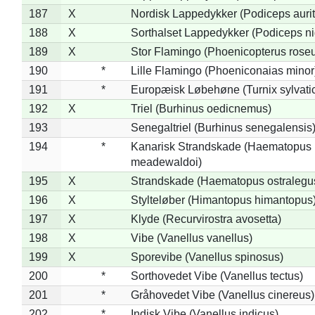
187
X
Nordisk Lappedykker (Podiceps aurit
188
X
Sorthalset Lappedykker (Podiceps nig
189
X
Stor Flamingo (Phoenicopterus rose
190
*
Lille Flamingo (Phoeniconaias minor
191
*
Europæisk Løbehøne (Turnix sylvati
192
X
Triel (Burhinus oedicnemus)
193
Senegaltriel (Burhinus senegalensis
194
*
Kanarisk Strandskade (Haematopus
meadewaldoi)
195
X
Strandskade (Haematopus ostralegu
196
X
Stylteløber (Himantopus himantopus
197
X
Klyde (Recurvirostra avosetta)
198
X
Vibe (Vanellus vanellus)
199
X
Sporevibe (Vanellus spinosus)
200
*
Sorthovedet Vibe (Vanellus tectus)
201
*
Gråhovedet Vibe (Vanellus cinereus)
202
*
Indisk Vibe (Vanellus indicus)