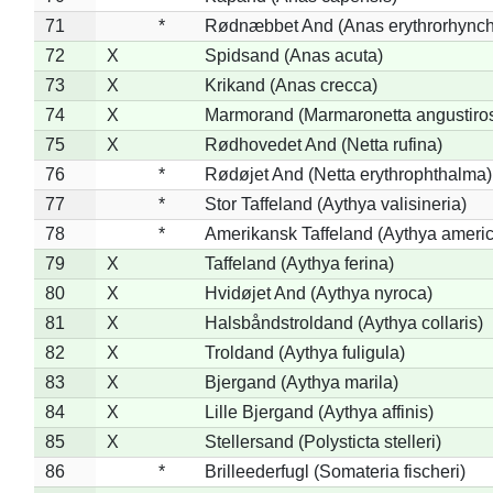
71
*
Rødnæbbet And (Anas erythrorhynch
72
X
Spidsand (Anas acuta)
73
X
Krikand (Anas crecca)
74
X
Marmorand (Marmaronetta angustirost
75
X
Rødhovedet And (Netta rufina)
76
*
Rødøjet And (Netta erythrophthalma)
77
*
Stor Taffeland (Aythya valisineria)
78
*
Amerikansk Taffeland (Aythya ameri
79
X
Taffeland (Aythya ferina)
80
X
Hvidøjet And (Aythya nyroca)
81
X
Halsbåndstroldand (Aythya collaris)
82
X
Troldand (Aythya fuligula)
83
X
Bjergand (Aythya marila)
84
X
Lille Bjergand (Aythya affinis)
85
X
Stellersand (Polysticta stelleri)
86
*
Brilleederfugl (Somateria fischeri)