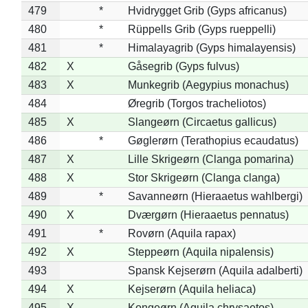
479
*
Hvidrygget Grib (Gyps africanus)
480
*
Rüppells Grib (Gyps rueppelli)
481
*
Himalayagrib (Gyps himalayensis)
482
X
Gåsegrib (Gyps fulvus)
483
X
Munkegrib (Aegypius monachus)
484
Øregrib (Torgos tracheliotos)
485
X
Slangeørn (Circaetus gallicus)
486
*
Gøglerørn (Terathopius ecaudatus)
487
X
Lille Skrigeørn (Clanga pomarina)
488
X
Stor Skrigeørn (Clanga clanga)
489
*
Savanneørn (Hieraaetus wahlbergi)
490
X
Dværgørn (Hieraaetus pennatus)
491
*
Rovørn (Aquila rapax)
492
X
Steppeørn (Aquila nipalensis)
493
Spansk Kejserørn (Aquila adalberti)
494
X
Kejserørn (Aquila heliaca)
495
X
Kongeørn (Aquila chrysaetos)