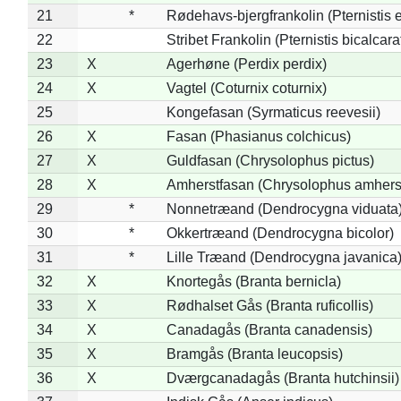
21
*
Rødehavs-bjergfrankolin (Pternistis e
22
Stribet Frankolin (Pternistis bicalcara
23
X
Agerhøne (Perdix perdix)
24
X
Vagtel (Coturnix coturnix)
25
Kongefasan (Syrmaticus reevesii)
26
X
Fasan (Phasianus colchicus)
27
X
Guldfasan (Chrysolophus pictus)
28
X
Amherstfasan (Chrysolophus amhers
29
*
Nonnetræand (Dendrocygna viduata
30
*
Okkertræand (Dendrocygna bicolor)
31
*
Lille Træand (Dendrocygna javanica
32
X
Knortegås (Branta bernicla)
33
X
Rødhalset Gås (Branta ruficollis)
34
X
Canadagås (Branta canadensis)
35
X
Bramgås (Branta leucopsis)
36
X
Dværgcanadagås (Branta hutchinsii)