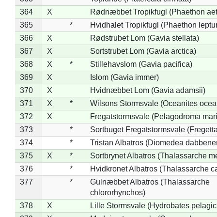
364
X
Rødnæbbet Tropikfugl (Phaethon ae
365
*
Hvidhalet Tropikfugl (Phaethon leptu
366
X
Rødstrubet Lom (Gavia stellata)
367
X
Sortstrubet Lom (Gavia arctica)
368
X
*
Stillehavslom (Gavia pacifica)
369
X
Islom (Gavia immer)
370
X
Hvidnæbbet Lom (Gavia adamsii)
371
X
*
Wilsons Stormsvale (Oceanites ocea
372
X
Fregatstormsvale (Pelagodroma mar
373
*
Sortbuget Fregatstormsvale (Fregetta
374
*
Tristan Albatros (Diomedea dabbene
375
X
*
Sortbrynet Albatros (Thalassarche m
376
*
Hvidkronet Albatros (Thalassarche c
377
*
Gulnæbbet Albatros (Thalassarche
chlororhynchos)
378
X
Lille Stormsvale (Hydrobates pelagic