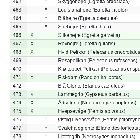
462
*
Skyggehejre (Egretta ardesiaca)
463
*
Louisianahejre (Egretta tricolor)
464
*
Blåhejre (Egretta caerulea)
465
*
Snehejre (Egretta thula)
466
X
Silkehejre (Egretta garzetta)
467
X
Revhejre (Egretta gularis)
468
X
Hvid Pelikan (Pelecanus onocrotalus
469
Rosapelikan (Pelecanus rufescens)
470
Krøltoppet Pelikan (Pelecanus crisp
471
X
Fiskeørn (Pandion haliaetus)
472
Blå Glente (Elanus caeruleus)
473
X
Lammegrib (Gypaetus barbatus)
474
X
Ådselgrib (Neophron percnopterus)
475
X
Hvepsevåge (Pernis apivorus)
476
*
Østlig Hvepsevåge (Pernis ptilorhyn
477
*
Svalehaleglente (Elanoides forficatu
478
*
Hættegrib (Necrosyrtes monachus)