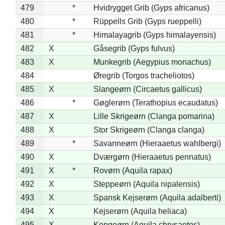
479
*
Hvidrygget Grib (Gyps africanus)
480
*
Rüppells Grib (Gyps rueppelli)
481
*
Himalayagrib (Gyps himalayensis)
482
X
Gåsegrib (Gyps fulvus)
483
X
Munkegrib (Aegypius monachus)
484
Øregrib (Torgos tracheliotos)
485
X
Slangeørn (Circaetus gallicus)
486
*
Gøglerørn (Terathopius ecaudatus)
487
X
Lille Skrigeørn (Clanga pomarina)
488
X
Stor Skrigeørn (Clanga clanga)
489
*
Savanneørn (Hieraaetus wahlbergi)
490
X
Dværgørn (Hieraaetus pennatus)
491
X
*
Rovørn (Aquila rapax)
492
X
Steppeørn (Aquila nipalensis)
493
X
Spansk Kejserørn (Aquila adalberti)
494
X
Kejserørn (Aquila heliaca)
495
X
Kongeørn (Aquila chrysaetos)