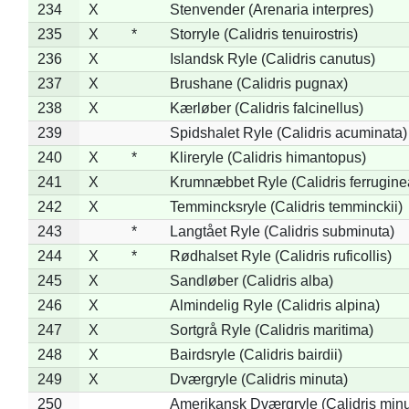
234
X
Stenvender (Arenaria interpres)
235
X
*
Storryle (Calidris tenuirostris)
236
X
Islandsk Ryle (Calidris canutus)
237
X
Brushane (Calidris pugnax)
238
X
Kærløber (Calidris falcinellus)
239
Spidshalet Ryle (Calidris acuminata)
240
X
*
Klireryle (Calidris himantopus)
241
X
Krumnæbbet Ryle (Calidris ferrugine
242
X
Temmincksryle (Calidris temminckii)
243
*
Langtået Ryle (Calidris subminuta)
244
X
*
Rødhalset Ryle (Calidris ruficollis)
245
X
Sandløber (Calidris alba)
246
X
Almindelig Ryle (Calidris alpina)
247
X
Sortgrå Ryle (Calidris maritima)
248
X
Bairdsryle (Calidris bairdii)
249
X
Dværgryle (Calidris minuta)
250
Amerikansk Dværgryle (Calidris minut