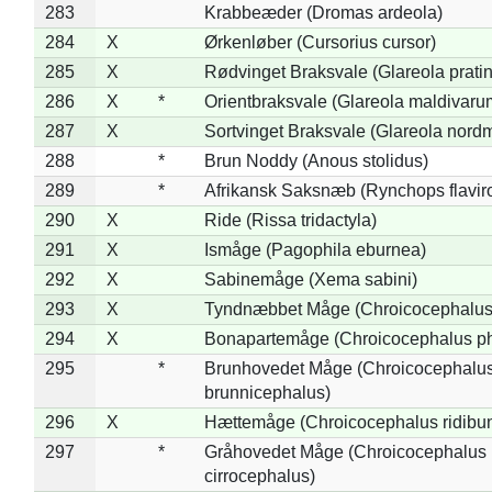
283
Krabbeæder (Dromas ardeola)
284
X
Ørkenløber (Cursorius cursor)
285
X
Rødvinget Braksvale (Glareola pratin
286
X
*
Orientbraksvale (Glareola maldivaru
287
X
Sortvinget Braksvale (Glareola nord
288
*
Brun Noddy (Anous stolidus)
289
*
Afrikansk Saksnæb (Rynchops flaviro
290
X
Ride (Rissa tridactyla)
291
X
Ismåge (Pagophila eburnea)
292
X
Sabinemåge (Xema sabini)
293
X
Tyndnæbbet Måge (Chroicocephalus
294
X
Bonapartemåge (Chroicocephalus ph
295
*
Brunhovedet Måge (Chroicocephalu
brunnicephalus)
296
X
Hættemåge (Chroicocephalus ridibu
297
*
Gråhovedet Måge (Chroicocephalus
cirrocephalus)