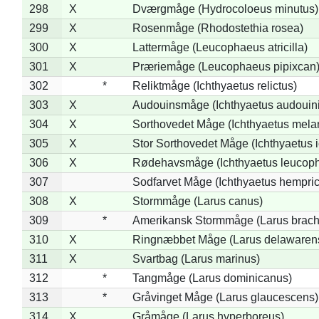
298
X
Dværgmåge (Hydrocoloeus minutus)
299
X
Rosenmåge (Rhodostethia rosea)
300
X
Lattermåge (Leucophaeus atricilla)
301
X
Præriemåge (Leucophaeus pipixcan
302
*
Reliktmåge (Ichthyaetus relictus)
303
X
Audouinsmåge (Ichthyaetus audouini
304
X
Sorthovedet Måge (Ichthyaetus mela
305
X
Stor Sorthovedet Måge (Ichthyaetus 
306
X
Rødehavsmåge (Ichthyaetus leucop
307
Sodfarvet Måge (Ichthyaetus hempric
308
X
Stormmåge (Larus canus)
309
*
Amerikansk Stormmåge (Larus brach
310
X
Ringnæbbet Måge (Larus delawarens
311
X
Svartbag (Larus marinus)
312
*
Tangmåge (Larus dominicanus)
313
*
Gråvinget Måge (Larus glaucescens)
314
X
Gråmåge (Larus hyperboreus)