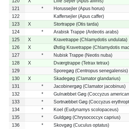
120
X
Lille Sejler (Apus affinis)
121
*
Horussejler (Apus horus)
122
Kaffersejler (Apus caffer)
123
X
Stortrappe (Otis tarda)
124
*
Arabisk Trappe (Ardeotis arabs)
125
X
Kravetrappe (Chlamydotis undulata)
126
X
Østlig Kravetrappe (Chlamydotis mac
127
*
Nubisk Trappe (Neotis nuba)
128
X
Dværgtrappe (Tetrax tetrax)
129
Sporegøg (Centropus senegalensis)
130
X
Skadegøg (Clamator glandarius)
131
*
Jacobinergøg (Clamator jacobinus)
132
*
Gulnæbbet Gøg (Coccyzus american
133
*
Sortnæbbet Gøg (Coccyzus erythrop
134
*
Koel (Eudynamys scolopaceus)
135
*
Guldgøg (Chrysococcyx caprius)
136
*
Skovgøg (Cuculus optatus)