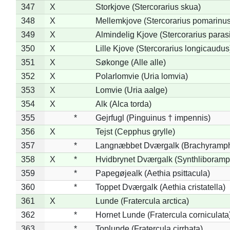
347
X
Storkjove (Stercorarius skua)
348
X
Mellemkjove (Stercorarius pomarinus
349
X
Almindelig Kjove (Stercorarius parasi
350
X
Lille Kjove (Stercorarius longicaudus
351
X
Søkonge (Alle alle)
352
X
Polarlomvie (Uria lomvia)
353
X
Lomvie (Uria aalge)
354
X
Alk (Alca torda)
355
*
Gejrfugl (Pinguinus † impennis)
356
X
Tejst (Cepphus grylle)
357
*
Langnæbbet Dværgalk (Brachyramph
358
X
*
Hvidbrynet Dværgalk (Synthliboramp
359
*
Papegøjealk (Aethia psittacula)
360
*
Toppet Dværgalk (Aethia cristatella)
361
X
Lunde (Fratercula arctica)
362
*
Hornet Lunde (Fratercula corniculata
363
*
Toplunde (Fratercula cirrhata)