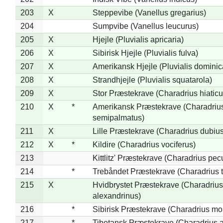
203
X
Steppevibe (Vanellus gregarius)
204
Sumpvibe (Vanellus leucurus)
205
X
Hjejle (Pluvialis apricaria)
206
X
Sibirisk Hjejle (Pluvialis fulva)
207
X
Amerikansk Hjejle (Pluvialis dominic
208
X
Strandhjejle (Pluvialis squatarola)
209
X
Stor Præstekrave (Charadrius hiaticu
210
X
*
Amerikansk Præstekrave (Charadriu
semipalmatus)
211
X
Lille Præstekrave (Charadrius dubius
212
X
*
Kildire (Charadrius vociferus)
213
Kittlitz' Præstekrave (Charadrius pec
214
*
Trebåndet Præstekrave (Charadrius tr
215
X
Hvidbrystet Præstekrave (Charadrius
alexandrinus)
216
*
Sibirisk Præstekrave (Charadrius mo
217
*
Tibetansk Præstekrave (Charadrius at