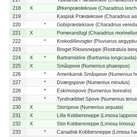
218
X
Ørkenpræstekrave (Charadrius lesche
219
Kaspisk Præstekrave (Charadrius asi
220
*
Gobipræstekrave (Charadrius veredu
221
X
Pomeransfugl (Charadrius morinellu
222
*
Krokodillevogter (Pluvianus aegyptiu
223
Broget Riksesneppe (Rostratula ben
224
X
*
Bartramsklire (Bartramia longicauda)
225
X
Småspove (Numenius phaeopus)
226
*
Amerikansk Småspove (Numenius h
227
*
Dværgspove (Numenius minutus)
228
*
Eskimospove (Numenius borealis)
229
*
Tyndnæbbet Spove (Numenius tenuiro
230
X
Storspove (Numenius arquata)
231
X
Lille Kobbersneppe (Limosa lapponi
232
X
Stor Kobbersneppe (Limosa limosa)
233
*
Canadisk Kobbersneppe (Limosa ha