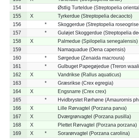
154
Østlig Turteldue (Streptopelia oriental
155
X
Tyrkerdue (Streptopelia decaocto)
156
*
Skoggerdue (Streptopelia roseogrise
157
*
Guløjet Skoggerdue (Streptopelia de
158
X
Palmedue (Spilopelia senegalensis)
159
Namaquadue (Oena capensis)
160
*
Sørgedue (Zenaida macroura)
161
*
Gulbuget Papegøjedue (Treron waali
162
X
Vandrikse (Rallus aquaticus)
163
*
Græsrikse (Crex egregia)
164
X
Engsnarre (Crex crex)
165
*
Hvidbrystet Rørhøne (Amaurornis ph
166
X
Lille Rørvagtel (Porzana parva)
167
X
Dværgrørvagtel (Porzana pusilla)
168
X
Plettet Rørvagtel (Porzana porzana)
169
X
*
Sorarørvagtel (Porzana carolina)