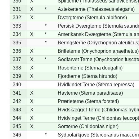
330
X
Splitterne (Thalasseus sandvicensis)
331
X
*
Aztekerterne (Thalasseus elegans)
332
X
Dværgterne (Sternula albifrons)
333
*
Persisk Dværgterne (Sternula saunde
334
X
*
Amerikansk Dværgterne (Sternula ant
335
*
Beringsterne (Onychoprion aleuticus
336
X
Brilleterne (Onychoprion anaethetus)
337
X
*
Sodfarvet Terne (Onychoprion fuscat
338
X
Rosenterne (Sterna dougallii)
339
X
Fjordterne (Sterna hirundo)
340
Hvidkindet Terne (Sterna repressa)
341
X
Havterne (Sterna paradisaea)
342
X
Prærieterne (Sterna forsteri)
343
X
Hvidskægget Terne (Chlidonias hybr
344
X
Hvidvinget Terne (Chlidonias leucopt
345
X
Sortterne (Chlidonias niger)
346
*
Sydpolarkjove (Stercorarius maccorm