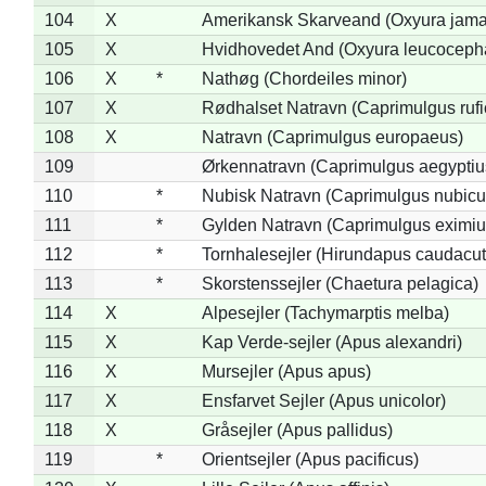
104
X
Amerikansk Skarveand (Oxyura jama
105
X
Hvidhovedet And (Oxyura leucoceph
106
X
*
Nathøg (Chordeiles minor)
107
X
Rødhalset Natravn (Caprimulgus rufic
108
X
Natravn (Caprimulgus europaeus)
109
Ørkennatravn (Caprimulgus aegyptiu
110
*
Nubisk Natravn (Caprimulgus nubicu
111
*
Gylden Natravn (Caprimulgus eximiu
112
*
Tornhalesejler (Hirundapus caudacut
113
*
Skorstenssejler (Chaetura pelagica)
114
X
Alpesejler (Tachymarptis melba)
115
X
Kap Verde-sejler (Apus alexandri)
116
X
Mursejler (Apus apus)
117
X
Ensfarvet Sejler (Apus unicolor)
118
X
Gråsejler (Apus pallidus)
119
*
Orientsejler (Apus pacificus)