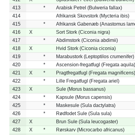
413
*
Arabisk Petrel (Bulweria fallax)
414
Afrikansk Skovstork (Mycteria ibis)
415
*
Afrikansk Gabenæb (Anastomus lame
416
X
Sort Stork (Ciconia nigra)
417
*
Abdimstork (Ciconia abdimii)
418
X
Hvid Stork (Ciconia ciconia)
419
*
Marabustork (Leptoptilos crumenifer)
420
*
Ascension-fregatfugl (Fregata aquila
421
X
*
Pragtfregatfugl (Fregata magnificens
422
*
Lille Fregatfugl (Fregata ariel)
423
X
Sule (Morus bassanus)
424
*
Kapsule (Morus capensis)
425
*
Maskesule (Sula dactylatra)
426
*
Rødfodet Sule (Sula sula)
427
X
Brun Sule (Sula leucogaster)
428
X
*
Rørskarv (Microcarbo africanus)