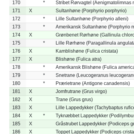
170
*
Stribet Rørvagtel (Aenigmatolimnas 
171
X
Sultanhøne (Porphyrio porphyrio)
172
*
Lille Sultanhøne (Porphyrio alleni)
173
*
Amerikansk Sultanhøne (Porphyrio m
174
X
Grønbenet Rørhøne (Gallinula chlor
175
*
Lille Rørhøne (Paragallinula angulat
176
X
Kamblishøne (Fulica cristata)
177
X
Blishøne (Fulica atra)
178
*
Amerikansk Blishøne (Fulica americ
179
*
Snetrane (Leucogeranus leucogeran
180
*
Prærietrane (Antigone canadensis)
181
X
Jomfrutrane (Grus virgo)
182
X
Trane (Grus grus)
183
X
Lille Lappedykker (Tachybaptus rufico
184
X
*
Tyknæbbet Lappedykker (Podilymbu
185
X
Gråstrubet Lappedykker (Podiceps g
186
X
Toppet Lappedykker (Podiceps crista