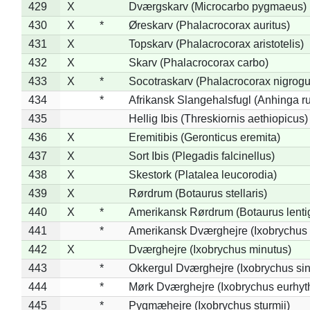
429
X
Dværgskarv (Microcarbo pygmaeus)
430
X
*
Øreskarv (Phalacrocorax auritus)
431
X
Topskarv (Phalacrocorax aristotelis)
432
X
Skarv (Phalacrocorax carbo)
433
X
*
Socotraskarv (Phalacrocorax nigrogul
434
*
Afrikansk Slangehalsfugl (Anhinga ru
435
Hellig Ibis (Threskiornis aethiopicus)
436
X
Eremitibis (Geronticus eremita)
437
X
Sort Ibis (Plegadis falcinellus)
438
X
Skestork (Platalea leucorodia)
439
X
Rørdrum (Botaurus stellaris)
440
X
*
Amerikansk Rørdrum (Botaurus lenti
441
*
Amerikansk Dværghejre (Ixobrychus e
442
X
Dværghejre (Ixobrychus minutus)
443
*
Okkergul Dværghejre (Ixobrychus sin
444
*
Mørk Dværghejre (Ixobrychus eurhy
445
*
Pygmæhejre (Ixobrychus sturmii)