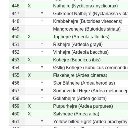
446
X
Nathejre (Nycticorax nycticorax)
447
*
Gulkronet Nathejre (Nyctanassa viol
448
*
Krabbehejre (Butorides virescens)
449
Mangrovehejre (Butorides striata)
450
X
Tophejre (Ardeola ralloides)
451
*
Rishejre (Ardeola grayii)
452
*
Vinhejre (Ardeola bacchus)
453
X
Kohejre (Bubulcus ibis)
454
*
Østlig Kohejre (Bubulcus coromandu
455
X
Fiskehejre (Ardea cinerea)
456
*
Stor Blåhejre (Ardea herodias)
457
*
Sorthovedet Hejre (Ardea melanocep
458
*
Goliathejre (Ardea goliath)
459
X
Purpurhejre (Ardea purpurea)
460
X
Sølvhejre (Ardea alba)
461
*
Yellow-billed Egret (Ardea brachyrh