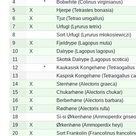
4
*
Bobwhite (Colinus virginianus)
5
X
Hjerpe (Tetrastes bonasia)
6
X
Tjur (Tetrao urogallus)
7
X
Urfugl (Lyrurus tetrix)
8
Sort Urfugl (Lyrurus mlokosiewiczi)
9
X
Fjeldrype (Lagopus muta)
10
X
Dalrype (Lagopus lagopus)
11
Skotsk Dalrype (Lagopus scotica)
12
*
Kaukasisk Kongehøne (Tetraogallus 
13
Kaspisk Kongehøne (Tetraogallus ca
14
X
Stenhøne (Alectoris graeca)
15
X
Chukarhøne (Alectoris chukar)
16
X
Berberhøne (Alectoris barbara)
17
X
Rødhøne (Alectoris rufa)
18
Si-si Ørkenhøne (Ammoperdix griseo
19
X
Ørkenhøne (Ammoperdix heyi)
20
X
Sort Frankolin (Francolinus francolin