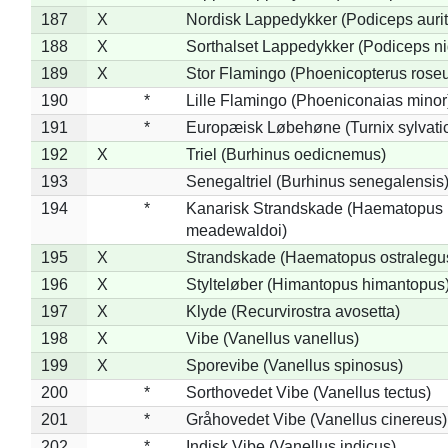
187
X
Nordisk Lappedykker (Podiceps aurit
188
X
Sorthalset Lappedykker (Podiceps nig
189
X
Stor Flamingo (Phoenicopterus rose
190
*
Lille Flamingo (Phoeniconaias minor
191
*
Europæisk Løbehøne (Turnix sylvati
192
X
Triel (Burhinus oedicnemus)
193
Senegaltriel (Burhinus senegalensis
194
*
Kanarisk Strandskade (Haematopus
meadewaldoi)
195
X
Strandskade (Haematopus ostralegu
196
X
Stylteløber (Himantopus himantopus
197
X
Klyde (Recurvirostra avosetta)
198
X
Vibe (Vanellus vanellus)
199
X
Sporevibe (Vanellus spinosus)
200
*
Sorthovedet Vibe (Vanellus tectus)
201
*
Gråhovedet Vibe (Vanellus cinereus)
202
*
Indisk Vibe (Vanellus indicus)