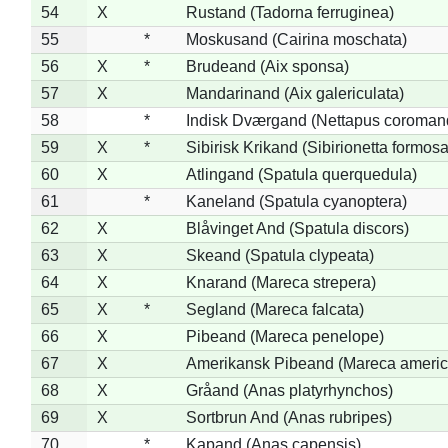
54
X
Rustand (Tadorna ferruginea)
55
*
Moskusand (Cairina moschata)
56
X
*
Brudeand (Aix sponsa)
57
X
Mandarinand (Aix galericulata)
58
*
Indisk Dværgand (Nettapus coroman
59
X
*
Sibirisk Krikand (Sibirionetta formosa
60
X
Atlingand (Spatula querquedula)
61
*
Kaneland (Spatula cyanoptera)
62
X
Blåvinget And (Spatula discors)
63
X
Skeand (Spatula clypeata)
64
X
Knarand (Mareca strepera)
65
X
*
Segland (Mareca falcata)
66
X
Pibeand (Mareca penelope)
67
X
Amerikansk Pibeand (Mareca americ
68
X
Gråand (Anas platyrhynchos)
69
X
Sortbrun And (Anas rubripes)
70
*
Kapand (Anas capensis)