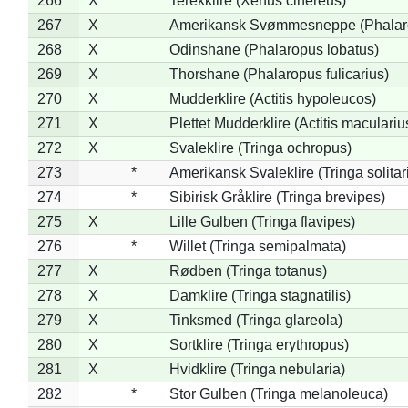
266
X
Terekklire (Xenus cinereus)
267
X
Amerikansk Svømmesneppe (Phalarop
268
X
Odinshane (Phalaropus lobatus)
269
X
Thorshane (Phalaropus fulicarius)
270
X
Mudderklire (Actitis hypoleucos)
271
X
Plettet Mudderklire (Actitis maculariu
272
X
Svaleklire (Tringa ochropus)
273
*
Amerikansk Svaleklire (Tringa solitar
274
*
Sibirisk Gråklire (Tringa brevipes)
275
X
Lille Gulben (Tringa flavipes)
276
*
Willet (Tringa semipalmata)
277
X
Rødben (Tringa totanus)
278
X
Damklire (Tringa stagnatilis)
279
X
Tinksmed (Tringa glareola)
280
X
Sortklire (Tringa erythropus)
281
X
Hvidklire (Tringa nebularia)
282
*
Stor Gulben (Tringa melanoleuca)