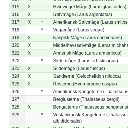
315
X
Hvidvinget Måge (Larus glaucoides)
316
X
Sølvmåge (Larus argentatus)
317
X
*
Amerikansk Sølvmåge (Larus smiths
318
*
Vegamåge (Larus vegae)
319
X
Kaspisk Måge (Larus cachinnans)
320
X
Middelhavssølvmåge (Larus michahel
321
X
Armensk Måge (Larus armenicus)
322
*
Skifermåge (Larus schistisagus)
323
X
Sildemåge (Larus fuscus)
324
X
Sandterne (Gelochelidon nilotica)
325
X
Rovterne (Hydroprogne caspia)
326
*
Amerikansk Kongeterne (Thalasseu
327
Bergiusterne (Thalasseus bergii)
328
X
Bengalterne (Thalasseus bengalensi
329
*
Vestafrikansk Kongeterne (Thalasse
albididorsalis)