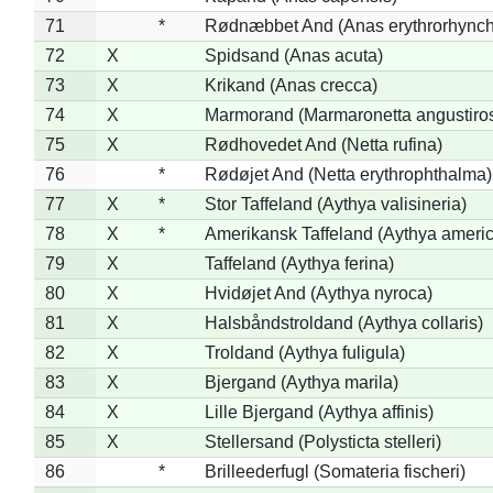
71
*
Rødnæbbet And (Anas erythrorhynch
72
X
Spidsand (Anas acuta)
73
X
Krikand (Anas crecca)
74
X
Marmorand (Marmaronetta angustirost
75
X
Rødhovedet And (Netta rufina)
76
*
Rødøjet And (Netta erythrophthalma)
77
X
*
Stor Taffeland (Aythya valisineria)
78
X
*
Amerikansk Taffeland (Aythya ameri
79
X
Taffeland (Aythya ferina)
80
X
Hvidøjet And (Aythya nyroca)
81
X
Halsbåndstroldand (Aythya collaris)
82
X
Troldand (Aythya fuligula)
83
X
Bjergand (Aythya marila)
84
X
Lille Bjergand (Aythya affinis)
85
X
Stellersand (Polysticta stelleri)
86
*
Brilleederfugl (Somateria fischeri)