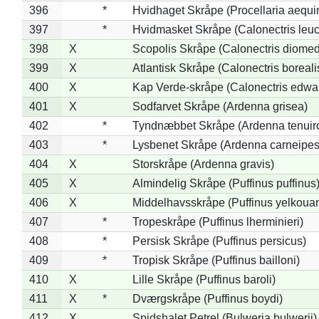
396
*
Hvidhaget Skråpe (Procellaria aequin
397
*
Hvidmasket Skråpe (Calonectris leu
398
X
Scopolis Skråpe (Calonectris diome
399
X
Atlantisk Skråpe (Calonectris boreali
400
X
Kap Verde-skråpe (Calonectris edwar
401
X
Sodfarvet Skråpe (Ardenna grisea)
402
*
Tyndnæbbet Skråpe (Ardenna tenuiro
403
*
Lysbenet Skråpe (Ardenna carneipes
404
X
Storskråpe (Ardenna gravis)
405
X
Almindelig Skråpe (Puffinus puffinus
406
X
Middelhavsskråpe (Puffinus yelkoua
407
*
Tropeskråpe (Puffinus lherminieri)
408
*
Persisk Skråpe (Puffinus persicus)
409
*
Tropisk Skråpe (Puffinus bailloni)
410
X
Lille Skråpe (Puffinus baroli)
411
X
*
Dværgskråpe (Puffinus boydi)
412
X
Spidshalet Petrel (Bulweria bulwerii)