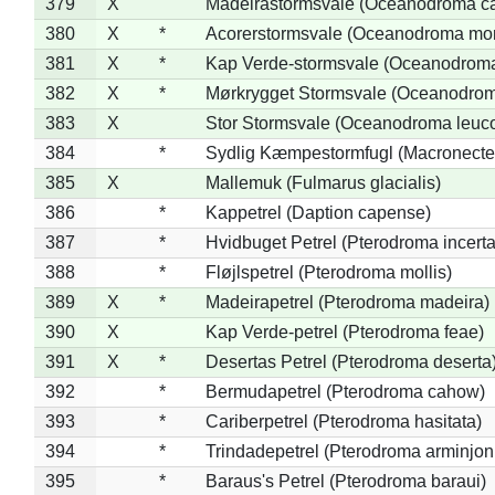
379
X
Madeirastormsvale (Oceanodroma ca
380
X
*
Acorerstormsvale (Oceanodroma mon
381
X
*
Kap Verde-stormsvale (Oceanodroma
382
X
*
Mørkrygget Stormsvale (Oceanodrom
383
X
Stor Stormsvale (Oceanodroma leuc
384
*
Sydlig Kæmpestormfugl (Macronecte
385
X
Mallemuk (Fulmarus glacialis)
386
*
Kappetrel (Daption capense)
387
*
Hvidbuget Petrel (Pterodroma incerta
388
*
Fløjlspetrel (Pterodroma mollis)
389
X
*
Madeirapetrel (Pterodroma madeira)
390
X
Kap Verde-petrel (Pterodroma feae)
391
X
*
Desertas Petrel (Pterodroma deserta
392
*
Bermudapetrel (Pterodroma cahow)
393
*
Cariberpetrel (Pterodroma hasitata)
394
*
Trindadepetrel (Pterodroma arminjon
395
*
Baraus's Petrel (Pterodroma baraui)