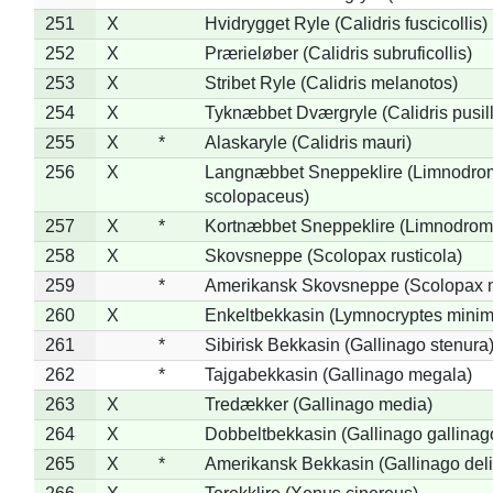
251
X
Hvidrygget Ryle (Calidris fuscicollis)
252
X
Prærieløber (Calidris subruficollis)
253
X
Stribet Ryle (Calidris melanotos)
254
X
Tyknæbbet Dværgryle (Calidris pusil
255
X
*
Alaskaryle (Calidris mauri)
256
X
Langnæbbet Sneppeklire (Limnodro
scolopaceus)
257
X
*
Kortnæbbet Sneppeklire (Limnodrom
258
X
Skovsneppe (Scolopax rusticola)
259
*
Amerikansk Skovsneppe (Scolopax m
260
X
Enkeltbekkasin (Lymnocryptes minim
261
*
Sibirisk Bekkasin (Gallinago stenura
262
*
Tajgabekkasin (Gallinago megala)
263
X
Tredækker (Gallinago media)
264
X
Dobbeltbekkasin (Gallinago gallinag
265
X
*
Amerikansk Bekkasin (Gallinago deli