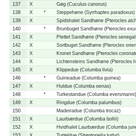
137
X
Gøg (Cuculus canorus)
138
X
*
Steppehøne (Syrrhaptes paradoxus)
139
X
Spidshalet Sandhøne (Pterocles alch
140
*
Brunbuget Sandhøne (Pterocles exus
141
X
Plettet Sandhøne (Pterocles senegal
142
X
Sortbuget Sandhøne (Pterocles orient
143
X
Kronet Sandhøne (Pterocles coronat
144
X
Lichtensteins Sandhøne (Pterocles lic
145
X
Klippedue (Columba livia)
146
*
Guineadue (Columba guinea)
147
X
Huldue (Columba oenas)
148
*
Turkestandue (Columba eversmanni
149
X
Ringdue (Columba palumbus)
150
Madeiradue (Columba trocaz)
151
X
Laurbærdue (Columba bollii)
152
X
Hvidhalet Laurbærdue (Columba jun
153
X
Turteldue (Streptopelia turtur)