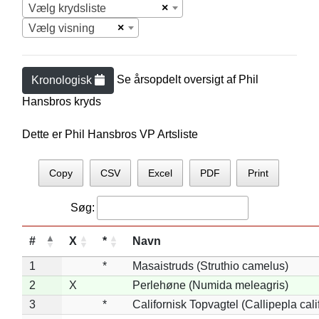
×
Vælg krydsliste
×
Vælg visning
Se årsopdelt oversigt af
Phil
Kronologisk
Hansbro
s kryds
Dette er Phil Hansbros VP Artsliste
Copy
CSV
Excel
PDF
Print
Søg:
#
X
*
Navn
1
*
Masaistruds (Struthio camelus)
2
X
Perlehøne (Numida meleagris)
3
*
Californisk Topvagtel (Callipepla cali