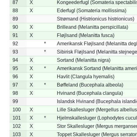
87
X
Kongeederfugl (Somateria spectabili
88
X
Ederfugl (Somateria mollissima)
89
Strømand (Histrionicus histrionicus)
90
X
Brilleand (Melanitta perspicillata)
91
X
Fløjlsand (Melanitta fusca)
92
*
Amerikansk Fløjlsand (Melanitta deg
93
*
Sibirisk Fløjlsand (Melanitta stejnege
94
X
Sortand (Melanitta nigra)
95
X
*
Amerikansk Sortand (Melanitta amer
96
X
Havlit (Clangula hyemalis)
97
X
*
Bøffeland (Bucephala albeola)
98
X
Hvinand (Bucephala clangula)
99
Islandsk Hvinand (Bucephala islandi
100
X
Lille Skallesluger (Mergellus albellus
101
X
*
Hjelmskallesluger (Lophodytes cucul
102
X
Stor Skallesluger (Mergus merganser
103
X
Toppet Skallesluger (Mergus serrator