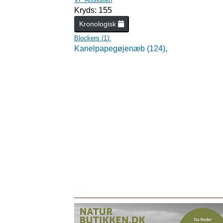
Kryds: 155
Kronologisk
Blockers (
1
):
Kanelpapegøjenæb (124),