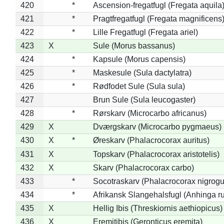
420
*
Ascension-fregatfugl (Fregata aquila
421
*
Pragtfregatfugl (Fregata magnificens
422
*
Lille Fregatfugl (Fregata ariel)
423
X
Sule (Morus bassanus)
424
*
Kapsule (Morus capensis)
425
*
Maskesule (Sula dactylatra)
426
*
Rødfodet Sule (Sula sula)
427
Brun Sule (Sula leucogaster)
428
*
Rørskarv (Microcarbo africanus)
429
X
Dværgskarv (Microcarbo pygmaeus)
430
X
*
Øreskarv (Phalacrocorax auritus)
431
X
Topskarv (Phalacrocorax aristotelis)
432
X
Skarv (Phalacrocorax carbo)
433
*
Socotraskarv (Phalacrocorax nigrogul
434
*
Afrikansk Slangehalsfugl (Anhinga ru
435
X
Hellig Ibis (Threskiornis aethiopicus)
436
X
Eremitibis (Geronticus eremita)