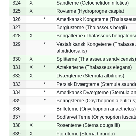
324
X
Sandterne (Gelochelidon nilotica)
325
X
Rovterne (Hydroprogne caspia)
326
*
Amerikansk Kongeterne (Thalasseu
327
Bergiusterne (Thalasseus bergii)
328
X
Bengalterne (Thalasseus bengalensi
329
*
Vestafrikansk Kongeterne (Thalasse
albididorsalis)
330
X
Splitterne (Thalasseus sandvicensis)
331
X
*
Aztekerterne (Thalasseus elegans)
332
X
Dværgterne (Sternula albifrons)
333
*
Persisk Dværgterne (Sternula saunde
334
*
Amerikansk Dværgterne (Sternula ant
335
*
Beringsterne (Onychoprion aleuticus
336
Brilleterne (Onychoprion anaethetus)
337
*
Sodfarvet Terne (Onychoprion fuscat
338
X
Rosenterne (Sterna dougallii)
339
X
Fjordterne (Sterna hirundo)