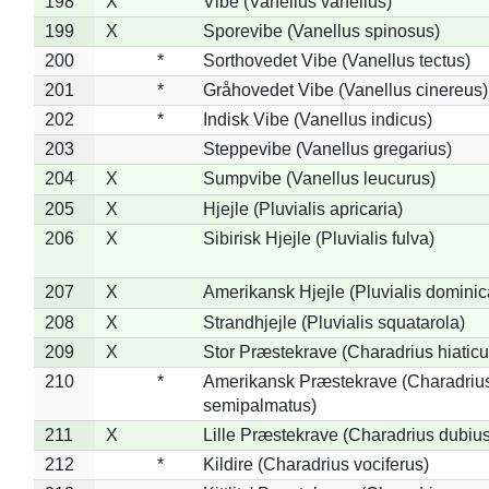
198
X
Vibe (Vanellus vanellus)
199
X
Sporevibe (Vanellus spinosus)
200
*
Sorthovedet Vibe (Vanellus tectus)
201
*
Gråhovedet Vibe (Vanellus cinereus)
202
*
Indisk Vibe (Vanellus indicus)
203
Steppevibe (Vanellus gregarius)
204
X
Sumpvibe (Vanellus leucurus)
205
X
Hjejle (Pluvialis apricaria)
206
X
Sibirisk Hjejle (Pluvialis fulva)
207
X
Amerikansk Hjejle (Pluvialis dominic
208
X
Strandhjejle (Pluvialis squatarola)
209
X
Stor Præstekrave (Charadrius hiaticu
210
*
Amerikansk Præstekrave (Charadriu
semipalmatus)
211
X
Lille Præstekrave (Charadrius dubius
212
*
Kildire (Charadrius vociferus)