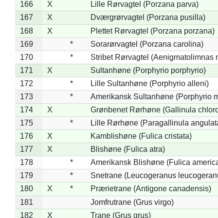
166
X
Lille Rørvagtel (Porzana parva)
167
X
Dværgrørvagtel (Porzana pusilla)
168
X
Plettet Rørvagtel (Porzana porzana)
169
*
Sorarørvagtel (Porzana carolina)
170
*
Stribet Rørvagtel (Aenigmatolimnas 
171
X
Sultanhøne (Porphyrio porphyrio)
172
*
Lille Sultanhøne (Porphyrio alleni)
173
*
Amerikansk Sultanhøne (Porphyrio m
174
X
Grønbenet Rørhøne (Gallinula chlor
175
*
Lille Rørhøne (Paragallinula angulat
176
X
Kamblishøne (Fulica cristata)
177
X
Blishøne (Fulica atra)
178
*
Amerikansk Blishøne (Fulica americ
179
*
Snetrane (Leucogeranus leucogeran
180
X
*
Prærietrane (Antigone canadensis)
181
Jomfrutrane (Grus virgo)
182
X
Trane (Grus grus)