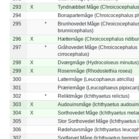
293
X
Tyndnæbbet Måge (Chroicocephalus
294
Bonapartemåge (Chroicocephalus ph
295
*
Brunhovedet Måge (Chroicocephalu
brunnicephalus)
296
X
Hættemåge (Chroicocephalus ridibu
297
*
Gråhovedet Måge (Chroicocephalus
cirrocephalus)
298
X
Dværgmåge (Hydrocoloeus minutus)
299
X
Rosenmåge (Rhodostethia rosea)
300
Lattermåge (Leucophaeus atricilla)
301
Præriemåge (Leucophaeus pipixcan
302
*
Reliktmåge (Ichthyaetus relictus)
303
X
Audouinsmåge (Ichthyaetus audouini
304
X
Sorthovedet Måge (Ichthyaetus mela
305
Stor Sorthovedet Måge (Ichthyaetus 
306
Rødehavsmåge (Ichthyaetus leucop
307
Sodfarvet Måge (Ichthyaetus hempric