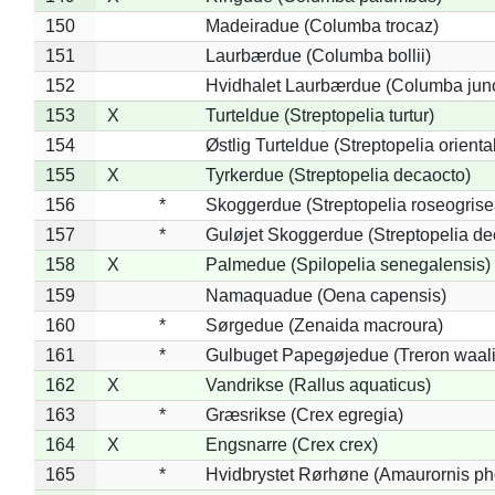
150
Madeiradue (Columba trocaz)
151
Laurbærdue (Columba bollii)
152
Hvidhalet Laurbærdue (Columba jun
153
X
Turteldue (Streptopelia turtur)
154
Østlig Turteldue (Streptopelia oriental
155
X
Tyrkerdue (Streptopelia decaocto)
156
*
Skoggerdue (Streptopelia roseogrise
157
*
Guløjet Skoggerdue (Streptopelia de
158
X
Palmedue (Spilopelia senegalensis)
159
Namaquadue (Oena capensis)
160
*
Sørgedue (Zenaida macroura)
161
*
Gulbuget Papegøjedue (Treron waali
162
X
Vandrikse (Rallus aquaticus)
163
*
Græsrikse (Crex egregia)
164
X
Engsnarre (Crex crex)
165
*
Hvidbrystet Rørhøne (Amaurornis ph