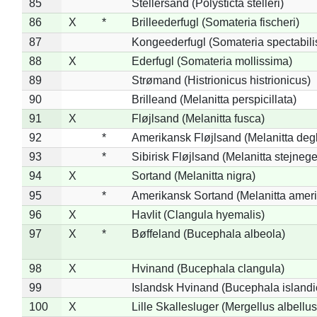
85
Stellersand (Polysticta stelleri)
86
X
*
Brilleederfugl (Somateria fischeri)
87
Kongeederfugl (Somateria spectabili
88
X
Ederfugl (Somateria mollissima)
89
Strømand (Histrionicus histrionicus)
90
Brilleand (Melanitta perspicillata)
91
X
Fløjlsand (Melanitta fusca)
92
*
Amerikansk Fløjlsand (Melanitta deg
93
*
Sibirisk Fløjlsand (Melanitta stejnege
94
X
Sortand (Melanitta nigra)
95
*
Amerikansk Sortand (Melanitta amer
96
X
Havlit (Clangula hyemalis)
97
X
*
Bøffeland (Bucephala albeola)
98
X
Hvinand (Bucephala clangula)
99
Islandsk Hvinand (Bucephala islandi
100
X
Lille Skallesluger (Mergellus albellus