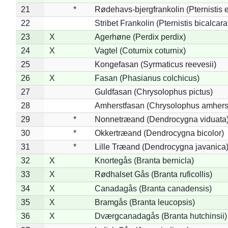
21
*
Rødehavs-bjergfrankolin (Pternistis e
22
Stribet Frankolin (Pternistis bicalcara
23
X
Agerhøne (Perdix perdix)
24
X
Vagtel (Coturnix coturnix)
25
Kongefasan (Syrmaticus reevesii)
26
X
Fasan (Phasianus colchicus)
27
Guldfasan (Chrysolophus pictus)
28
Amherstfasan (Chrysolophus amhers
29
*
Nonnetræand (Dendrocygna viduata
30
*
Okkertræand (Dendrocygna bicolor)
31
*
Lille Træand (Dendrocygna javanica
32
X
Knortegås (Branta bernicla)
33
X
Rødhalset Gås (Branta ruficollis)
34
X
Canadagås (Branta canadensis)
35
X
Bramgås (Branta leucopsis)
36
X
Dværgcanadagås (Branta hutchinsii)