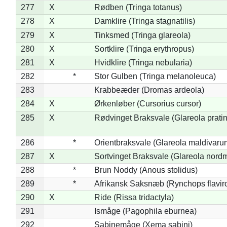
277
X
Rødben (Tringa totanus)
278
X
Damklire (Tringa stagnatilis)
279
X
Tinksmed (Tringa glareola)
280
X
Sortklire (Tringa erythropus)
281
X
Hvidklire (Tringa nebularia)
282
*
Stor Gulben (Tringa melanoleuca)
283
Krabbeæder (Dromas ardeola)
284
X
Ørkenløber (Cursorius cursor)
285
X
Rødvinget Braksvale (Glareola pratin
286
*
Orientbraksvale (Glareola maldivaru
287
X
Sortvinget Braksvale (Glareola nord
288
*
Brun Noddy (Anous stolidus)
289
*
Afrikansk Saksnæb (Rynchops flaviro
290
X
Ride (Rissa tridactyla)
291
Ismåge (Pagophila eburnea)
292
Sabinemåge (Xema sabini)