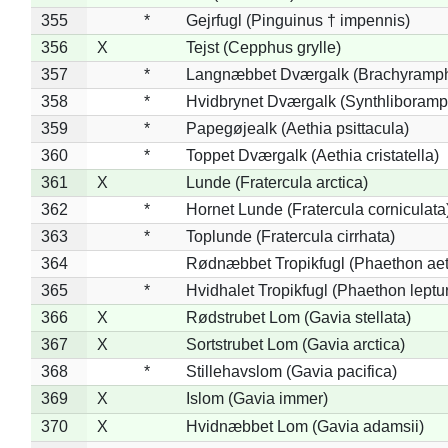
355
*
Gejrfugl (Pinguinus † impennis)
356
X
Tejst (Cepphus grylle)
357
*
Langnæbbet Dværgalk (Brachyramph
358
*
Hvidbrynet Dværgalk (Synthliboramp
359
*
Papegøjealk (Aethia psittacula)
360
*
Toppet Dværgalk (Aethia cristatella)
361
X
Lunde (Fratercula arctica)
362
*
Hornet Lunde (Fratercula corniculata
363
*
Toplunde (Fratercula cirrhata)
364
Rødnæbbet Tropikfugl (Phaethon ae
365
*
Hvidhalet Tropikfugl (Phaethon leptu
366
X
Rødstrubet Lom (Gavia stellata)
367
X
Sortstrubet Lom (Gavia arctica)
368
*
Stillehavslom (Gavia pacifica)
369
X
Islom (Gavia immer)
370
X
Hvidnæbbet Lom (Gavia adamsii)