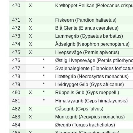
470
X
Krøltoppet Pelikan (Pelecanus crisp
471
X
Fiskeørn (Pandion haliaetus)
472
X
Blå Glente (Elanus caeruleus)
473
X
Lammegrib (Gypaetus barbatus)
474
X
Ådselgrib (Neophron percnopterus)
475
X
Hvepsevåge (Pernis apivorus)
476
*
Østlig Hvepsevåge (Pernis ptilorhyn
477
*
Svalehaleglente (Elanoides forficatu
478
*
Hættegrib (Necrosyrtes monachus)
479
*
Hvidrygget Grib (Gyps africanus)
480
X
*
Rüppells Grib (Gyps rueppelli)
481
*
Himalayagrib (Gyps himalayensis)
482
X
Gåsegrib (Gyps fulvus)
483
X
Munkegrib (Aegypius monachus)
484
Øregrib (Torgos tracheliotos)
485
X
Slangeørn (Circaetus gallicus)