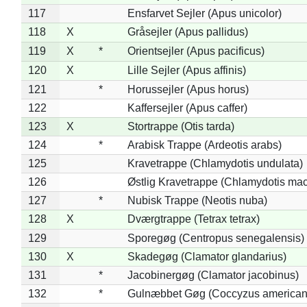
117
Ensfarvet Sejler (Apus unicolor)
118
X
Gråsejler (Apus pallidus)
119
X
*
Orientsejler (Apus pacificus)
120
X
Lille Sejler (Apus affinis)
121
*
Horussejler (Apus horus)
122
Kaffersejler (Apus caffer)
123
X
Stortrappe (Otis tarda)
124
*
Arabisk Trappe (Ardeotis arabs)
125
Kravetrappe (Chlamydotis undulata)
126
Østlig Kravetrappe (Chlamydotis mac
127
*
Nubisk Trappe (Neotis nuba)
128
X
Dværgtrappe (Tetrax tetrax)
129
Sporegøg (Centropus senegalensis)
130
X
Skadegøg (Clamator glandarius)
131
*
Jacobinergøg (Clamator jacobinus)
132
*
Gulnæbbet Gøg (Coccyzus american