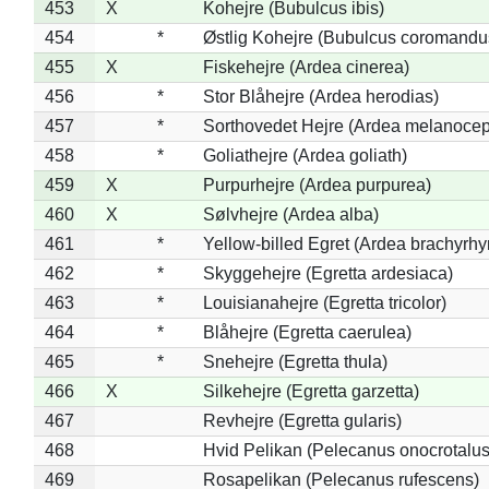
453
X
Kohejre (Bubulcus ibis)
454
*
Østlig Kohejre (Bubulcus coromandu
455
X
Fiskehejre (Ardea cinerea)
456
*
Stor Blåhejre (Ardea herodias)
457
*
Sorthovedet Hejre (Ardea melanocep
458
*
Goliathejre (Ardea goliath)
459
X
Purpurhejre (Ardea purpurea)
460
X
Sølvhejre (Ardea alba)
461
*
Yellow-billed Egret (Ardea brachyrh
462
*
Skyggehejre (Egretta ardesiaca)
463
*
Louisianahejre (Egretta tricolor)
464
*
Blåhejre (Egretta caerulea)
465
*
Snehejre (Egretta thula)
466
X
Silkehejre (Egretta garzetta)
467
Revhejre (Egretta gularis)
468
Hvid Pelikan (Pelecanus onocrotalus
469
Rosapelikan (Pelecanus rufescens)