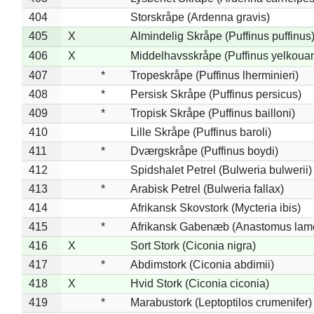
404
Storskråpe (Ardenna gravis)
405
X
Almindelig Skråpe (Puffinus puffinus
406
X
Middelhavsskråpe (Puffinus yelkoua
407
*
Tropeskråpe (Puffinus lherminieri)
408
*
Persisk Skråpe (Puffinus persicus)
409
*
Tropisk Skråpe (Puffinus bailloni)
410
Lille Skråpe (Puffinus baroli)
411
*
Dværgskråpe (Puffinus boydi)
412
Spidshalet Petrel (Bulweria bulwerii)
413
*
Arabisk Petrel (Bulweria fallax)
414
Afrikansk Skovstork (Mycteria ibis)
415
*
Afrikansk Gabenæb (Anastomus lame
416
X
Sort Stork (Ciconia nigra)
417
*
Abdimstork (Ciconia abdimii)
418
X
Hvid Stork (Ciconia ciconia)
419
*
Marabustork (Leptoptilos crumenifer)