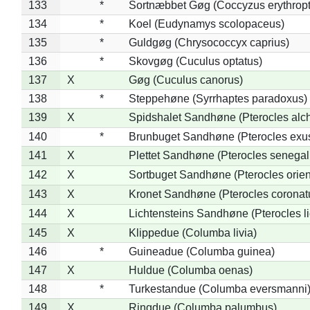
133
*
Sortnæbbet Gøg (Coccyzus erythrop
134
*
Koel (Eudynamys scolopaceus)
135
*
Guldgøg (Chrysococcyx caprius)
136
*
Skovgøg (Cuculus optatus)
137
X
Gøg (Cuculus canorus)
138
*
Steppehøne (Syrrhaptes paradoxus)
139
X
Spidshalet Sandhøne (Pterocles alch
140
*
Brunbuget Sandhøne (Pterocles exus
141
X
Plettet Sandhøne (Pterocles senegal
142
X
Sortbuget Sandhøne (Pterocles orient
143
X
Kronet Sandhøne (Pterocles coronat
144
X
Lichtensteins Sandhøne (Pterocles lic
145
X
Klippedue (Columba livia)
146
*
Guineadue (Columba guinea)
147
X
Huldue (Columba oenas)
148
*
Turkestandue (Columba eversmanni
149
X
Ringdue (Columba palumbus)