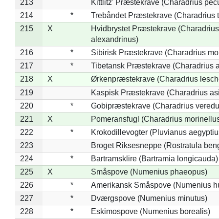
213
Kittlitz' Præstekrave (Charadrius pec
214
*
Trebåndet Præstekrave (Charadrius tr
215
X
Hvidbrystet Præstekrave (Charadrius
alexandrinus)
216
*
Sibirisk Præstekrave (Charadrius mo
217
*
Tibetansk Præstekrave (Charadrius at
218
X
Ørkenpræstekrave (Charadrius lesche
219
Kaspisk Præstekrave (Charadrius asi
220
*
Gobipræstekrave (Charadrius veredu
221
X
Pomeransfugl (Charadrius morinellu
222
*
Krokodillevogter (Pluvianus aegyptiu
223
Broget Riksesneppe (Rostratula ben
224
*
Bartramsklire (Bartramia longicauda)
225
X
Småspove (Numenius phaeopus)
226
*
Amerikansk Småspove (Numenius h
227
*
Dværgspove (Numenius minutus)
228
*
Eskimospove (Numenius borealis)