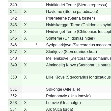
340
Hvidkindet Terne (Sterna repressa)
341
X
Havterne (Sterna paradisaea)
342
Prærieterne (Sterna forsteri)
343
X
Hvidskægget Terne (Chlidonias hybr
344
X
Hvidvinget Terne (Chlidonias leucopt
345
X
Sortterne (Chlidonias niger)
346
*
Sydpolarkjove (Stercorarius maccorm
347
X
Storkjove (Stercorarius skua)
348
Mellemkjove (Stercorarius pomarinus
349
X
Almindelig Kjove (Stercorarius parasi
350
X
Lille Kjove (Stercorarius longicaudus
351
Søkonge (Alle alle)
352
Polarlomvie (Uria lomvia)
353
X
Lomvie (Uria aalge)
354
X
Alk (Alca torda)