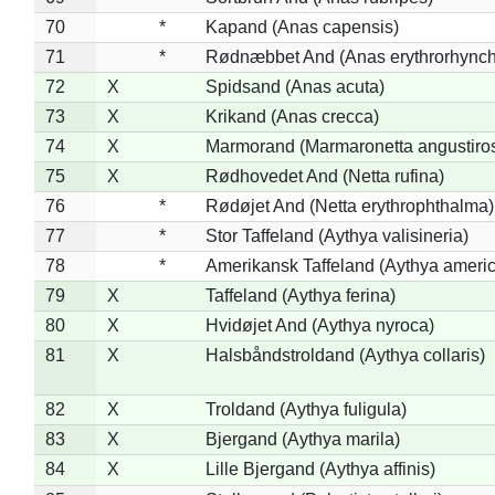
70
*
Kapand (Anas capensis)
71
*
Rødnæbbet And (Anas erythrorhynch
72
X
Spidsand (Anas acuta)
73
X
Krikand (Anas crecca)
74
X
Marmorand (Marmaronetta angustirost
75
X
Rødhovedet And (Netta rufina)
76
*
Rødøjet And (Netta erythrophthalma)
77
*
Stor Taffeland (Aythya valisineria)
78
*
Amerikansk Taffeland (Aythya ameri
79
X
Taffeland (Aythya ferina)
80
X
Hvidøjet And (Aythya nyroca)
81
X
Halsbåndstroldand (Aythya collaris)
82
X
Troldand (Aythya fuligula)
83
X
Bjergand (Aythya marila)
84
X
Lille Bjergand (Aythya affinis)