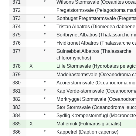
371
*
Wilsons Stormsvale (Oceanites ocea
372
Fregatstormsvale (Pelagodroma mar
373
*
Sortbuget Fregatstormsvale (Fregetta
374
*
Tristan Albatros (Diomedea dabbene
375
*
Sortbrynet Albatros (Thalassarche m
376
*
Hvidkronet Albatros (Thalassarche c
377
*
Gulnæbbet Albatros (Thalassarche
chlororhynchos)
378
X
Lille Stormsvale (Hydrobates pelagic
379
Madeirastormsvale (Oceanodroma ca
380
*
Acorerstormsvale (Oceanodroma mon
381
*
Kap Verde-stormsvale (Oceanodroma
382
*
Mørkrygget Stormsvale (Oceanodrom
383
Stor Stormsvale (Oceanodroma leuc
384
*
Sydlig Kæmpestormfugl (Macronecte
385
X
Mallemuk (Fulmarus glacialis)
386
*
Kappetrel (Daption capense)