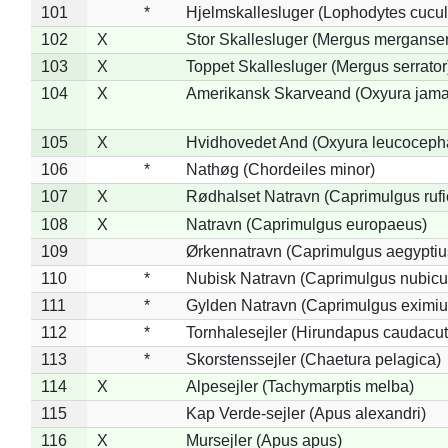
101
*
Hjelmskallesluger (Lophodytes cucul
102
X
Stor Skallesluger (Mergus merganser
103
X
Toppet Skallesluger (Mergus serrator
104
X
Amerikansk Skarveand (Oxyura jama
105
X
Hvidhovedet And (Oxyura leucoceph
106
*
Nathøg (Chordeiles minor)
107
X
Rødhalset Natravn (Caprimulgus rufic
108
X
Natravn (Caprimulgus europaeus)
109
Ørkennatravn (Caprimulgus aegyptiu
110
*
Nubisk Natravn (Caprimulgus nubicu
111
*
Gylden Natravn (Caprimulgus eximiu
112
*
Tornhalesejler (Hirundapus caudacut
113
*
Skorstenssejler (Chaetura pelagica)
114
X
Alpesejler (Tachymarptis melba)
115
Kap Verde-sejler (Apus alexandri)
116
X
Mursejler (Apus apus)