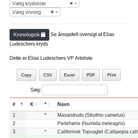
×
Vælg krydsliste
×
Vælg visning
Se årsopdelt oversigt af
Elias
Kronologisk
Ludescher
s kryds
Dette er Elias Ludeschers VP Artsliste
Copy
CSV
Excel
PDF
Print
Søg:
#
X
*
Navn
1
*
Masaistruds (Struthio camelus)
2
Perlehøne (Numida meleagris)
3
*
Californisk Topvagtel (Callipepla cali