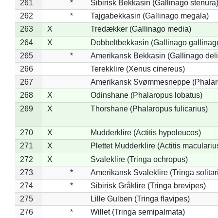
261
*
Sibirisk Bekkasin (Gallinago stenura
262
*
Tajgabekkasin (Gallinago megala)
263
X
Tredækker (Gallinago media)
264
X
Dobbeltbekkasin (Gallinago gallinag
265
*
Amerikansk Bekkasin (Gallinago deli
266
Terekklire (Xenus cinereus)
267
Amerikansk Svømmesneppe (Phalarop
268
X
Odinshane (Phalaropus lobatus)
269
X
Thorshane (Phalaropus fulicarius)
270
X
Mudderklire (Actitis hypoleucos)
271
X
Plettet Mudderklire (Actitis maculariu
272
X
Svaleklire (Tringa ochropus)
273
*
Amerikansk Svaleklire (Tringa solitar
274
*
Sibirisk Gråklire (Tringa brevipes)
275
Lille Gulben (Tringa flavipes)
276
*
Willet (Tringa semipalmata)