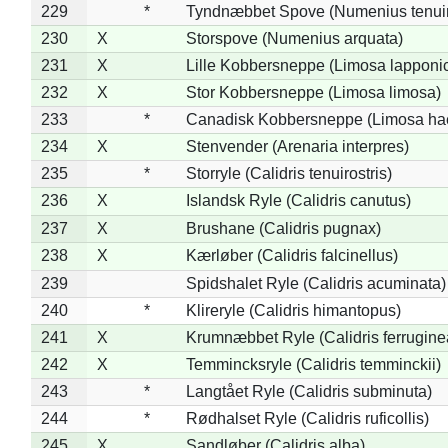
229
*
Tyndnæbbet Spove (Numenius tenuiro
230
X
Storspove (Numenius arquata)
231
X
Lille Kobbersneppe (Limosa lapponi
232
X
Stor Kobbersneppe (Limosa limosa)
233
*
Canadisk Kobbersneppe (Limosa ha
234
X
Stenvender (Arenaria interpres)
235
*
Storryle (Calidris tenuirostris)
236
X
Islandsk Ryle (Calidris canutus)
237
X
Brushane (Calidris pugnax)
238
X
Kærløber (Calidris falcinellus)
239
Spidshalet Ryle (Calidris acuminata)
240
*
Klireryle (Calidris himantopus)
241
X
Krumnæbbet Ryle (Calidris ferrugine
242
X
Temmincksryle (Calidris temminckii)
243
*
Langtået Ryle (Calidris subminuta)
244
*
Rødhalset Ryle (Calidris ruficollis)
245
X
Sandløber (Calidris alba)