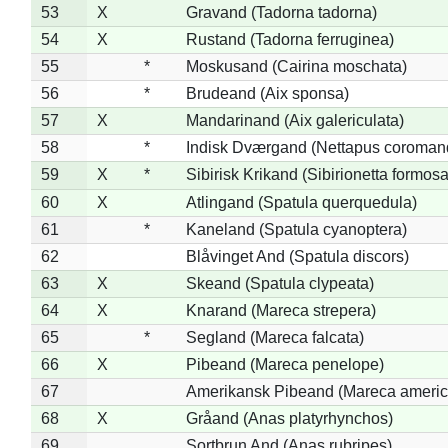
53
X
Gravand (Tadorna tadorna)
54
X
Rustand (Tadorna ferruginea)
55
*
Moskusand (Cairina moschata)
56
*
Brudeand (Aix sponsa)
57
X
Mandarinand (Aix galericulata)
58
*
Indisk Dværgand (Nettapus coroman
59
X
*
Sibirisk Krikand (Sibirionetta formosa
60
X
Atlingand (Spatula querquedula)
61
*
Kaneland (Spatula cyanoptera)
62
Blåvinget And (Spatula discors)
63
X
Skeand (Spatula clypeata)
64
X
Knarand (Mareca strepera)
65
*
Segland (Mareca falcata)
66
X
Pibeand (Mareca penelope)
67
Amerikansk Pibeand (Mareca americ
68
X
Gråand (Anas platyrhynchos)
69
Sortbrun And (Anas rubripes)