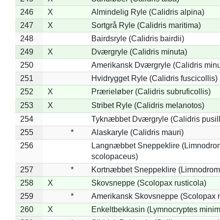
246
X
Almindelig Ryle (Calidris alpina)
247
X
Sortgrå Ryle (Calidris maritima)
248
Bairdsryle (Calidris bairdii)
249
X
Dværgryle (Calidris minuta)
250
Amerikansk Dværgryle (Calidris minut
251
Hvidrygget Ryle (Calidris fuscicollis)
252
X
Prærieløber (Calidris subruficollis)
253
X
Stribet Ryle (Calidris melanotos)
254
Tyknæbbet Dværgryle (Calidris pusil
255
*
Alaskaryle (Calidris mauri)
256
Langnæbbet Sneppeklire (Limnodro
scolopaceus)
257
*
Kortnæbbet Sneppeklire (Limnodrom
258
X
Skovsneppe (Scolopax rusticola)
259
*
Amerikansk Skovsneppe (Scolopax m
260
X
Enkeltbekkasin (Lymnocryptes minim