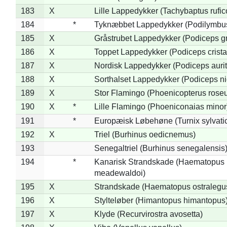
183
X
Lille Lappedykker (Tachybaptus rufico
184
*
Tyknæbbet Lappedykker (Podilymbu
185
X
Gråstrubet Lappedykker (Podiceps g
186
X
Toppet Lappedykker (Podiceps crista
187
X
Nordisk Lappedykker (Podiceps aurit
188
X
Sorthalset Lappedykker (Podiceps nig
189
X
Stor Flamingo (Phoenicopterus rose
190
X
*
Lille Flamingo (Phoeniconaias minor
191
*
Europæisk Løbehøne (Turnix sylvati
192
X
Triel (Burhinus oedicnemus)
193
Senegaltriel (Burhinus senegalensis
194
*
Kanarisk Strandskade (Haematopus
meadewaldoi)
195
X
Strandskade (Haematopus ostralegu
196
X
Stylteløber (Himantopus himantopus
197
X
Klyde (Recurvirostra avosetta)