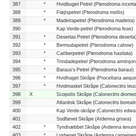
387
*
Hvidbuget Petrel (Pterodroma incerta
388
*
Fløjlspetrel (Pterodroma mollis)
389
*
Madeirapetrel (Pterodroma madeira)
390
Kap Verde-petrel (Pterodroma feae)
391
*
Desertas Petrel (Pterodroma deserta
392
*
Bermudapetrel (Pterodroma cahow)
393
*
Cariberpetrel (Pterodroma hasitata)
394
*
Trindadepetrel (Pterodroma arminjon
395
*
Baraus's Petrel (Pterodroma baraui)
396
*
Hvidhaget Skråpe (Procellaria aequin
397
*
Hvidmasket Skråpe (Calonectris leu
398
X
Scopolis Skråpe (Calonectris diome
399
Atlantisk Skråpe (Calonectris boreali
400
Kap Verde-skråpe (Calonectris edwar
401
Sodfarvet Skråpe (Ardenna grisea)
402
*
Tyndnæbbet Skråpe (Ardenna tenuiro
403
*
Lysbenet Skråpe (Ardenna carneipes