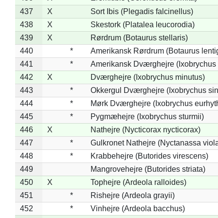
437
X
Sort Ibis (Plegadis falcinellus)
438
X
Skestork (Platalea leucorodia)
439
X
Rørdrum (Botaurus stellaris)
440
*
Amerikansk Rørdrum (Botaurus lenti
441
*
Amerikansk Dværghejre (Ixobrychus e
442
X
Dværghejre (Ixobrychus minutus)
443
*
Okkergul Dværghejre (Ixobrychus sin
444
*
Mørk Dværghejre (Ixobrychus eurhy
445
*
Pygmæhejre (Ixobrychus sturmii)
446
X
Nathejre (Nycticorax nycticorax)
447
*
Gulkronet Nathejre (Nyctanassa viol
448
*
Krabbehejre (Butorides virescens)
449
Mangrovehejre (Butorides striata)
450
X
Tophejre (Ardeola ralloides)
451
*
Rishejre (Ardeola grayii)
452
*
Vinhejre (Ardeola bacchus)