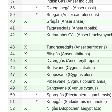
37
Indisk Gås (Anser indicus)
38
*
Dværgsnegås (Anser rossii)
39
*
Snegås (Anser caerulescens)
40
X
Grågås (Anser anser)
41
Tajgasædgås (Anser fabalis)
42
X
Kortnæbbet Gås (Anser brachyrhync
43
X
Tundrasædgås (Anser serrirostris)
44
X
Blisgås (Anser albifrons)
45
X
Dværggås (Anser erythropus)
46
X
Sortsvane (Cygnus atratus)
47
X
Knopsvane (Cygnus olor)
48
X
Pibesvane (Cygnus columbianus)
49
X
Sangsvane (Cygnus cygnus)
50
*
Sporegås (Plectropterus gambensis)
51
*
Knopgås (Sarkidiornis melanotos)
52
X
Nilgås (Alopochen aegyptiaca)