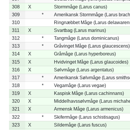
308
X
Stormmåge (Larus canus)
309
*
Amerikansk Stormmåge (Larus brach
310
Ringnæbbet Måge (Larus delawarens
311
X
Svartbag (Larus marinus)
312
*
Tangmåge (Larus dominicanus)
313
*
Gråvinget Måge (Larus glaucescens)
314
X
Gråmåge (Larus hyperboreus)
315
X
Hvidvinget Måge (Larus glaucoides)
316
X
Sølvmåge (Larus argentatus)
317
*
Amerikansk Sølvmåge (Larus smiths
318
*
Vegamåge (Larus vegae)
319
X
Kaspisk Måge (Larus cachinnans)
320
X
Middelhavssølvmåge (Larus michahel
321
X
Armensk Måge (Larus armenicus)
322
*
Skifermåge (Larus schistisagus)
323
X
Sildemåge (Larus fuscus)