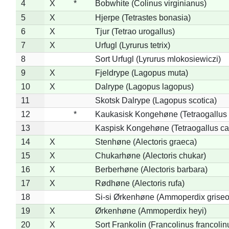
4
X
*
Bobwhite (Colinus virginianus)
5
X
Hjerpe (Tetrastes bonasia)
6
X
Tjur (Tetrao urogallus)
7
X
Urfugl (Lyrurus tetrix)
8
Sort Urfugl (Lyrurus mlokosiewiczi)
9
X
Fjeldrype (Lagopus muta)
10
X
Dalrype (Lagopus lagopus)
11
Skotsk Dalrype (Lagopus scotica)
12
*
Kaukasisk Kongehøne (Tetraogallus 
13
Kaspisk Kongehøne (Tetraogallus ca
14
X
Stenhøne (Alectoris graeca)
15
X
Chukarhøne (Alectoris chukar)
16
X
Berberhøne (Alectoris barbara)
17
X
Rødhøne (Alectoris rufa)
18
Si-si Ørkenhøne (Ammoperdix griseo
19
X
Ørkenhøne (Ammoperdix heyi)
20
X
Sort Frankolin (Francolinus francolin