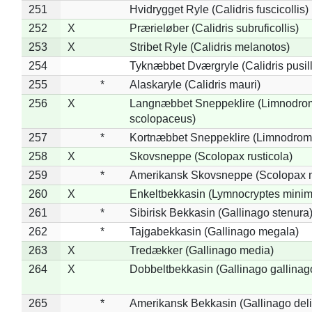
251
Hvidrygget Ryle (Calidris fuscicollis)
252
X
Prærieløber (Calidris subruficollis)
253
X
Stribet Ryle (Calidris melanotos)
254
Tyknæbbet Dværgryle (Calidris pusil
255
*
Alaskaryle (Calidris mauri)
256
X
Langnæbbet Sneppeklire (Limnodro
scolopaceus)
257
*
Kortnæbbet Sneppeklire (Limnodrom
258
X
Skovsneppe (Scolopax rusticola)
259
*
Amerikansk Skovsneppe (Scolopax m
260
X
Enkeltbekkasin (Lymnocryptes minim
261
*
Sibirisk Bekkasin (Gallinago stenura
262
*
Tajgabekkasin (Gallinago megala)
263
X
Tredækker (Gallinago media)
264
X
Dobbeltbekkasin (Gallinago gallinag
265
*
Amerikansk Bekkasin (Gallinago deli