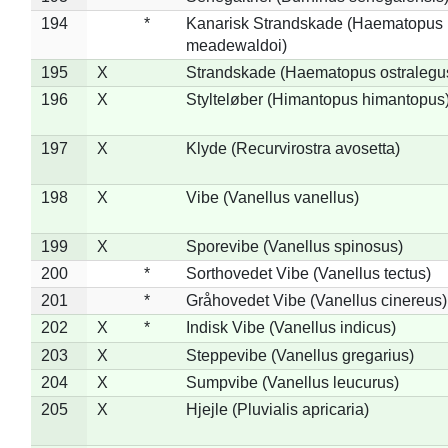
194
*
Kanarisk Strandskade (Haematopus
meadewaldoi)
195
X
Strandskade (Haematopus ostralegu
196
X
Stylteløber (Himantopus himantopus
197
X
Klyde (Recurvirostra avosetta)
198
X
Vibe (Vanellus vanellus)
199
X
Sporevibe (Vanellus spinosus)
200
*
Sorthovedet Vibe (Vanellus tectus)
201
*
Gråhovedet Vibe (Vanellus cinereus)
202
X
*
Indisk Vibe (Vanellus indicus)
203
X
Steppevibe (Vanellus gregarius)
204
X
Sumpvibe (Vanellus leucurus)
205
X
Hjejle (Pluvialis apricaria)