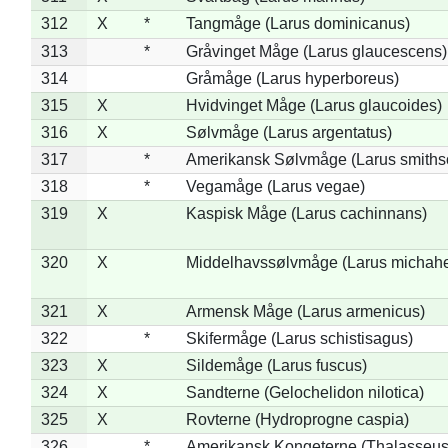
312
X
*
Tangmåge (Larus dominicanus)
313
*
Gråvinget Måge (Larus glaucescens)
314
Gråmåge (Larus hyperboreus)
315
X
Hvidvinget Måge (Larus glaucoides)
316
X
Sølvmåge (Larus argentatus)
317
*
Amerikansk Sølvmåge (Larus smiths
318
*
Vegamåge (Larus vegae)
319
X
Kaspisk Måge (Larus cachinnans)
320
X
Middelhavssølvmåge (Larus michahel
321
X
Armensk Måge (Larus armenicus)
322
*
Skifermåge (Larus schistisagus)
323
X
Sildemåge (Larus fuscus)
324
X
Sandterne (Gelochelidon nilotica)
325
X
Rovterne (Hydroprogne caspia)
326
*
Amerikansk Kongeterne (Thalasseu