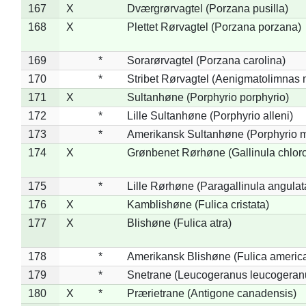
167
X
Dværgrørvagtel (Porzana pusilla)
168
X
Plettet Rørvagtel (Porzana porzana)
169
*
Sorarørvagtel (Porzana carolina)
170
*
Stribet Rørvagtel (Aenigmatolimnas 
171
X
Sultanhøne (Porphyrio porphyrio)
172
*
Lille Sultanhøne (Porphyrio alleni)
173
*
Amerikansk Sultanhøne (Porphyrio m
174
X
Grønbenet Rørhøne (Gallinula chlor
175
*
Lille Rørhøne (Paragallinula angulat
176
X
Kamblishøne (Fulica cristata)
177
X
Blishøne (Fulica atra)
178
*
Amerikansk Blishøne (Fulica americ
179
*
Snetrane (Leucogeranus leucogeran
180
X
*
Prærietrane (Antigone canadensis)