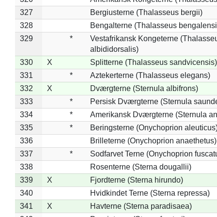
327
Bergiusterne (Thalasseus bergii)
328
Bengalterne (Thalasseus bengalensi
329
*
Vestafrikansk Kongeterne (Thalasse
albididorsalis)
330
X
Splitterne (Thalasseus sandvicensis)
331
*
Aztekerterne (Thalasseus elegans)
332
X
Dværgterne (Sternula albifrons)
333
*
Persisk Dværgterne (Sternula saunde
334
*
Amerikansk Dværgterne (Sternula ant
335
*
Beringsterne (Onychoprion aleuticus
336
Brilleterne (Onychoprion anaethetus)
337
*
Sodfarvet Terne (Onychoprion fuscat
338
Rosenterne (Sterna dougallii)
339
X
Fjordterne (Sterna hirundo)
340
Hvidkindet Terne (Sterna repressa)
341
X
Havterne (Sterna paradisaea)