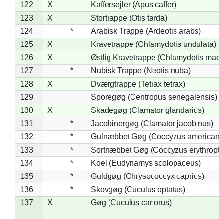
122
X
Kaffersejler (Apus caffer)
123
X
Stortrappe (Otis tarda)
124
*
Arabisk Trappe (Ardeotis arabs)
125
X
Kravetrappe (Chlamydotis undulata)
126
X
Østlig Kravetrappe (Chlamydotis mac
127
*
Nubisk Trappe (Neotis nuba)
128
X
Dværgtrappe (Tetrax tetrax)
129
Sporegøg (Centropus senegalensis)
130
X
Skadegøg (Clamator glandarius)
131
*
Jacobinergøg (Clamator jacobinus)
132
*
Gulnæbbet Gøg (Coccyzus american
133
*
Sortnæbbet Gøg (Coccyzus erythrop
134
*
Koel (Eudynamys scolopaceus)
135
*
Guldgøg (Chrysococcyx caprius)
136
*
Skovgøg (Cuculus optatus)
137
X
Gøg (Cuculus canorus)