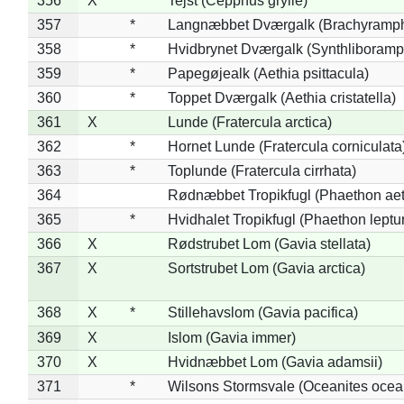
356
X
Tejst (Cepphus grylle)
357
*
Langnæbbet Dværgalk (Brachyramph
358
*
Hvidbrynet Dværgalk (Synthliboramp
359
*
Papegøjealk (Aethia psittacula)
360
*
Toppet Dværgalk (Aethia cristatella)
361
X
Lunde (Fratercula arctica)
362
*
Hornet Lunde (Fratercula corniculata
363
*
Toplunde (Fratercula cirrhata)
364
Rødnæbbet Tropikfugl (Phaethon ae
365
*
Hvidhalet Tropikfugl (Phaethon leptu
366
X
Rødstrubet Lom (Gavia stellata)
367
X
Sortstrubet Lom (Gavia arctica)
368
X
*
Stillehavslom (Gavia pacifica)
369
X
Islom (Gavia immer)
370
X
Hvidnæbbet Lom (Gavia adamsii)
371
*
Wilsons Stormsvale (Oceanites ocea