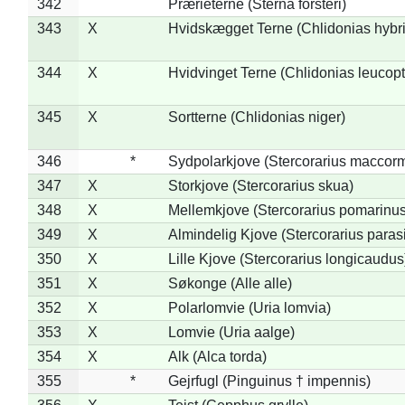
342
Prærieterne (Sterna forsteri)
343
X
Hvidskægget Terne (Chlidonias hybr
344
X
Hvidvinget Terne (Chlidonias leucopt
345
X
Sortterne (Chlidonias niger)
346
*
Sydpolarkjove (Stercorarius maccorm
347
X
Storkjove (Stercorarius skua)
348
X
Mellemkjove (Stercorarius pomarinus
349
X
Almindelig Kjove (Stercorarius parasi
350
X
Lille Kjove (Stercorarius longicaudus
351
X
Søkonge (Alle alle)
352
X
Polarlomvie (Uria lomvia)
353
X
Lomvie (Uria aalge)
354
X
Alk (Alca torda)
355
*
Gejrfugl (Pinguinus † impennis)