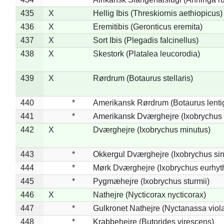
435
X
Hellig Ibis (Threskiornis aethiopicus)
436
X
Eremitibis (Geronticus eremita)
437
X
Sort Ibis (Plegadis falcinellus)
438
X
Skestork (Platalea leucorodia)
439
X
Rørdrum (Botaurus stellaris)
440
*
Amerikansk Rørdrum (Botaurus lenti
441
*
Amerikansk Dværghejre (Ixobrychus e
442
X
Dværghejre (Ixobrychus minutus)
443
*
Okkergul Dværghejre (Ixobrychus sin
444
*
Mørk Dværghejre (Ixobrychus eurhy
445
*
Pygmæhejre (Ixobrychus sturmii)
446
X
Nathejre (Nycticorax nycticorax)
447
*
Gulkronet Nathejre (Nyctanassa viol
448
*
Krabbehejre (Butorides virescens)