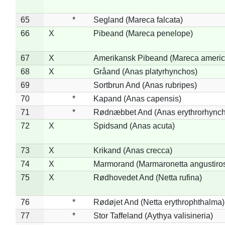
65
*
Segland (Mareca falcata)
66
X
Pibeand (Mareca penelope)
67
X
Amerikansk Pibeand (Mareca americ
68
X
Gråand (Anas platyrhynchos)
69
Sortbrun And (Anas rubripes)
70
*
Kapand (Anas capensis)
71
*
Rødnæbbet And (Anas erythrorhynch
72
X
Spidsand (Anas acuta)
73
X
Krikand (Anas crecca)
74
X
Marmorand (Marmaronetta angustirost
75
X
Rødhovedet And (Netta rufina)
76
*
Rødøjet And (Netta erythrophthalma)
77
*
Stor Taffeland (Aythya valisineria)