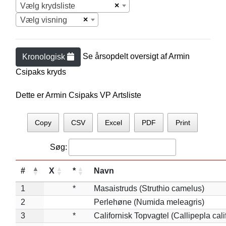
×
Vælg krydsliste
×
Vælg visning
Se årsopdelt oversigt af
Armin
Kronologisk
Csipak
s kryds
Dette er Armin Csipaks VP Artsliste
Copy
CSV
Excel
PDF
Print
Søg:
#
X
*
Navn
1
*
Masaistruds (Struthio camelus)
2
Perlehøne (Numida meleagris)
3
*
Californisk Topvagtel (Callipepla cali