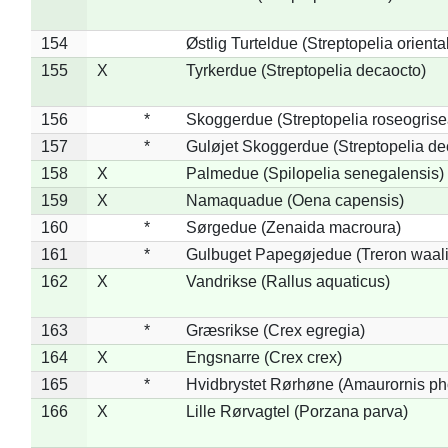
154
Østlig Turteldue (Streptopelia oriental
155
X
Tyrkerdue (Streptopelia decaocto)
156
*
Skoggerdue (Streptopelia roseogrise
157
*
Guløjet Skoggerdue (Streptopelia de
158
X
Palmedue (Spilopelia senegalensis)
159
X
Namaquadue (Oena capensis)
160
*
Sørgedue (Zenaida macroura)
161
*
Gulbuget Papegøjedue (Treron waali
162
X
Vandrikse (Rallus aquaticus)
163
*
Græsrikse (Crex egregia)
164
X
Engsnarre (Crex crex)
165
*
Hvidbrystet Rørhøne (Amaurornis ph
166
X
Lille Rørvagtel (Porzana parva)