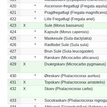
420
*
Ascension-fregatfugl (Fregata aquila
421
*
Pragtfregatfugl (Fregata magnificens
422
*
Lille Fregatfugl (Fregata ariel)
423
X
Sule (Morus bassanus)
424
*
Kapsule (Morus capensis)
425
*
Maskesule (Sula dactylatra)
426
*
Rødfodet Sule (Sula sula)
427
Brun Sule (Sula leucogaster)
428
*
Rørskarv (Microcarbo africanus)
429
X
Dværgskarv (Microcarbo pygmaeus)
430
*
Øreskarv (Phalacrocorax auritus)
431
X
Topskarv (Phalacrocorax aristotelis)
432
X
Skarv (Phalacrocorax carbo)
433
*
Socotraskarv (Phalacrocorax nigrogul
434
*
Afrikansk Slangehalsfugl (Anhinga ru