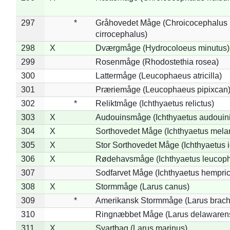
297
*
Gråhovedet Måge (Chroicocephalus
cirrocephalus)
298
X
Dværgmåge (Hydrocoloeus minutus)
299
Rosenmåge (Rhodostethia rosea)
300
Lattermåge (Leucophaeus atricilla)
301
Præriemåge (Leucophaeus pipixcan
302
*
Reliktmåge (Ichthyaetus relictus)
303
X
Audouinsmåge (Ichthyaetus audouini
304
X
Sorthovedet Måge (Ichthyaetus mela
305
X
Stor Sorthovedet Måge (Ichthyaetus 
306
X
Rødehavsmåge (Ichthyaetus leucop
307
Sodfarvet Måge (Ichthyaetus hempric
308
X
Stormmåge (Larus canus)
309
*
Amerikansk Stormmåge (Larus brach
310
Ringnæbbet Måge (Larus delawarens
311
X
Svartbag (Larus marinus)