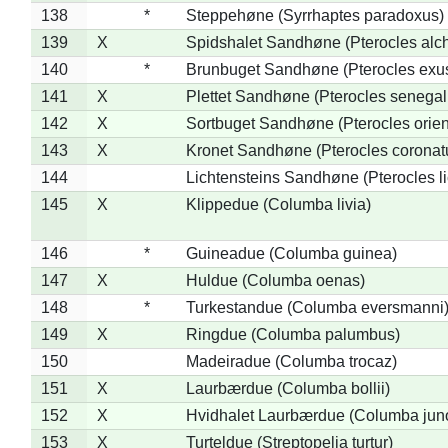
138
*
Steppehøne (Syrrhaptes paradoxus)
139
X
Spidshalet Sandhøne (Pterocles alch
140
*
Brunbuget Sandhøne (Pterocles exus
141
X
Plettet Sandhøne (Pterocles senegal
142
X
Sortbuget Sandhøne (Pterocles orient
143
X
Kronet Sandhøne (Pterocles coronat
144
Lichtensteins Sandhøne (Pterocles lic
145
X
Klippedue (Columba livia)
146
*
Guineadue (Columba guinea)
147
X
Huldue (Columba oenas)
148
*
Turkestandue (Columba eversmanni
149
X
Ringdue (Columba palumbus)
150
Madeiradue (Columba trocaz)
151
X
Laurbærdue (Columba bollii)
152
X
Hvidhalet Laurbærdue (Columba jun
153
X
Turteldue (Streptopelia turtur)