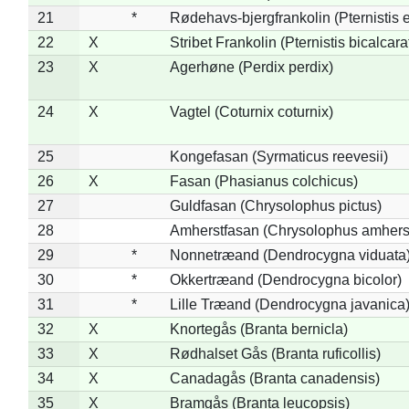
21
*
Rødehavs-bjergfrankolin (Pternistis e
22
X
Stribet Frankolin (Pternistis bicalcara
23
X
Agerhøne (Perdix perdix)
24
X
Vagtel (Coturnix coturnix)
25
Kongefasan (Syrmaticus reevesii)
26
X
Fasan (Phasianus colchicus)
27
Guldfasan (Chrysolophus pictus)
28
Amherstfasan (Chrysolophus amhers
29
*
Nonnetræand (Dendrocygna viduata
30
*
Okkertræand (Dendrocygna bicolor)
31
*
Lille Træand (Dendrocygna javanica
32
X
Knortegås (Branta bernicla)
33
X
Rødhalset Gås (Branta ruficollis)
34
X
Canadagås (Branta canadensis)
35
X
Bramgås (Branta leucopsis)