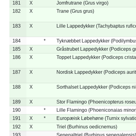
181
X
Jomfrutrane (Grus virgo)
182
X
Trane (Grus grus)
183
X
Lille Lappedykker (Tachybaptus rufico
184
*
Tyknæbbet Lappedykker (Podilymbu
185
X
Gråstrubet Lappedykker (Podiceps g
186
X
Toppet Lappedykker (Podiceps crista
187
X
Nordisk Lappedykker (Podiceps aurit
188
X
Sorthalset Lappedykker (Podiceps nig
189
X
Stor Flamingo (Phoenicopterus rose
190
*
Lille Flamingo (Phoeniconaias minor
191
X
*
Europæisk Løbehøne (Turnix sylvati
192
X
Triel (Burhinus oedicnemus)
193
Senegaltriel (Burhinus senegalensis