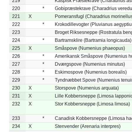
219
Kaspisk Præstekrave (Charadrius asi
220
*
Gobipræstekrave (Charadrius veredu
221
X
Pomeransfugl (Charadrius morinellu
222
*
Krokodillevogter (Pluvianus aegyptiu
223
Broget Riksesneppe (Rostratula ben
224
*
Bartramsklire (Bartramia longicauda)
225
X
Småspove (Numenius phaeopus)
226
*
Amerikansk Småspove (Numenius h
227
*
Dværgspove (Numenius minutus)
228
*
Eskimospove (Numenius borealis)
229
*
Tyndnæbbet Spove (Numenius tenuiro
230
X
Storspove (Numenius arquata)
231
X
Lille Kobbersneppe (Limosa lapponi
232
X
Stor Kobbersneppe (Limosa limosa)
233
*
Canadisk Kobbersneppe (Limosa ha
234
X
Stenvender (Arenaria interpres)