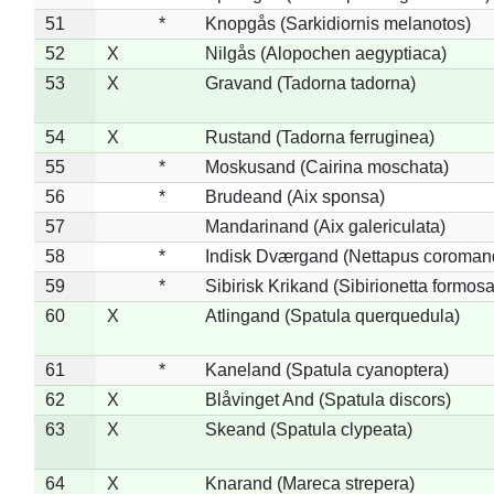
51
*
Knopgås (Sarkidiornis melanotos)
52
X
Nilgås (Alopochen aegyptiaca)
53
X
Gravand (Tadorna tadorna)
54
X
Rustand (Tadorna ferruginea)
55
*
Moskusand (Cairina moschata)
56
*
Brudeand (Aix sponsa)
57
Mandarinand (Aix galericulata)
58
*
Indisk Dværgand (Nettapus coroman
59
*
Sibirisk Krikand (Sibirionetta formosa
60
X
Atlingand (Spatula querquedula)
61
*
Kaneland (Spatula cyanoptera)
62
X
Blåvinget And (Spatula discors)
63
X
Skeand (Spatula clypeata)
64
X
Knarand (Mareca strepera)