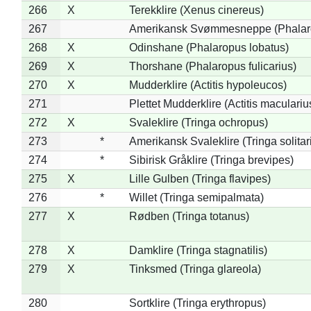
266
X
Terekklire (Xenus cinereus)
267
Amerikansk Svømmesneppe (Phalarop
268
X
Odinshane (Phalaropus lobatus)
269
X
Thorshane (Phalaropus fulicarius)
270
X
Mudderklire (Actitis hypoleucos)
271
Plettet Mudderklire (Actitis maculariu
272
X
Svaleklire (Tringa ochropus)
273
*
Amerikansk Svaleklire (Tringa solitar
274
*
Sibirisk Gråklire (Tringa brevipes)
275
X
Lille Gulben (Tringa flavipes)
276
*
Willet (Tringa semipalmata)
277
X
Rødben (Tringa totanus)
278
X
Damklire (Tringa stagnatilis)
279
X
Tinksmed (Tringa glareola)
280
Sortklire (Tringa erythropus)