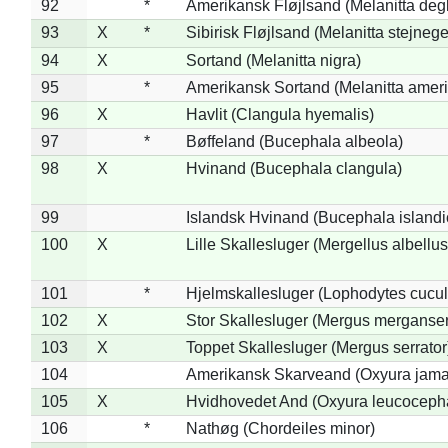
92
*
Amerikansk Fløjlsand (Melanitta deg
93
X
*
Sibirisk Fløjlsand (Melanitta stejnege
94
X
Sortand (Melanitta nigra)
95
*
Amerikansk Sortand (Melanitta amer
96
X
Havlit (Clangula hyemalis)
97
*
Bøffeland (Bucephala albeola)
98
X
Hvinand (Bucephala clangula)
99
Islandsk Hvinand (Bucephala islandi
100
X
Lille Skallesluger (Mergellus albellus
101
*
Hjelmskallesluger (Lophodytes cucul
102
X
Stor Skallesluger (Mergus merganser
103
X
Toppet Skallesluger (Mergus serrator
104
Amerikansk Skarveand (Oxyura jama
105
X
Hvidhovedet And (Oxyura leucoceph
106
*
Nathøg (Chordeiles minor)