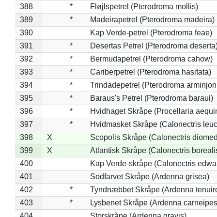
388
*
Fløjlspetrel (Pterodroma mollis)
389
*
Madeirapetrel (Pterodroma madeira)
390
Kap Verde-petrel (Pterodroma feae)
391
*
Desertas Petrel (Pterodroma deserta
392
*
Bermudapetrel (Pterodroma cahow)
393
*
Cariberpetrel (Pterodroma hasitata)
394
*
Trindadepetrel (Pterodroma arminjon
395
*
Baraus's Petrel (Pterodroma baraui)
396
*
Hvidhaget Skråpe (Procellaria aequin
397
*
Hvidmasket Skråpe (Calonectris leu
398
X
Scopolis Skråpe (Calonectris diome
399
X
Atlantisk Skråpe (Calonectris boreali
400
Kap Verde-skråpe (Calonectris edwar
401
Sodfarvet Skråpe (Ardenna grisea)
402
*
Tyndnæbbet Skråpe (Ardenna tenuiro
403
*
Lysbenet Skråpe (Ardenna carneipes
404
Storskråpe (Ardenna gravis)