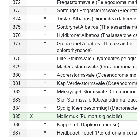
372
Fregatstormsvale (Pelagodroma mar
373
*
Sortbuget Fregatstormsvale (Fregetta
374
*
Tristan Albatros (Diomedea dabbene
375
*
Sortbrynet Albatros (Thalassarche m
376
*
Hvidkronet Albatros (Thalassarche c
377
*
Gulnæbbet Albatros (Thalassarche
chlororhynchos)
378
Lille Stormsvale (Hydrobates pelagic
379
Madeirastormsvale (Oceanodroma ca
380
*
Acorerstormsvale (Oceanodroma mon
381
*
Kap Verde-stormsvale (Oceanodroma
382
*
Mørkrygget Stormsvale (Oceanodrom
383
Stor Stormsvale (Oceanodroma leuc
384
*
Sydlig Kæmpestormfugl (Macronecte
385
X
Mallemuk (Fulmarus glacialis)
386
*
Kappetrel (Daption capense)
387
*
Hvidbuget Petrel (Pterodroma incerta