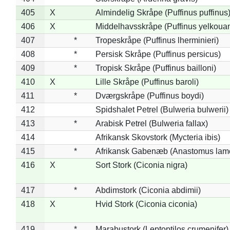
405
X
Almindelig Skråpe (Puffinus puffinus
406
X
Middelhavsskråpe (Puffinus yelkoua
407
*
Tropeskråpe (Puffinus lherminieri)
408
*
Persisk Skråpe (Puffinus persicus)
409
*
Tropisk Skråpe (Puffinus bailloni)
410
X
Lille Skråpe (Puffinus baroli)
411
*
Dværgskråpe (Puffinus boydi)
412
Spidshalet Petrel (Bulweria bulwerii)
413
*
Arabisk Petrel (Bulweria fallax)
414
Afrikansk Skovstork (Mycteria ibis)
415
*
Afrikansk Gabenæb (Anastomus lame
416
X
Sort Stork (Ciconia nigra)
417
*
Abdimstork (Ciconia abdimii)
418
X
Hvid Stork (Ciconia ciconia)
419
*
Marabustork (Leptoptilos crumenifer)