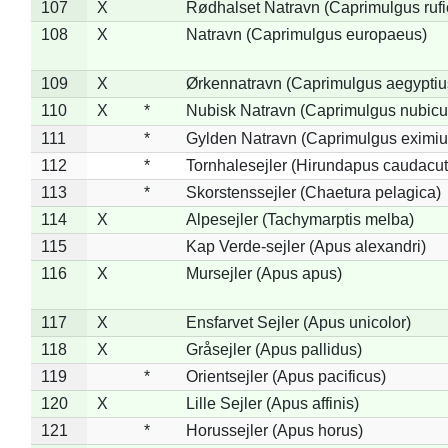
107
X
Rødhalset Natravn (Caprimulgus rufic
108
X
Natravn (Caprimulgus europaeus)
109
X
Ørkennatravn (Caprimulgus aegyptiu
110
X
*
Nubisk Natravn (Caprimulgus nubicu
111
*
Gylden Natravn (Caprimulgus eximiu
112
*
Tornhalesejler (Hirundapus caudacut
113
*
Skorstenssejler (Chaetura pelagica)
114
X
Alpesejler (Tachymarptis melba)
115
Kap Verde-sejler (Apus alexandri)
116
X
Mursejler (Apus apus)
117
X
Ensfarvet Sejler (Apus unicolor)
118
X
Gråsejler (Apus pallidus)
119
*
Orientsejler (Apus pacificus)
120
X
Lille Sejler (Apus affinis)
121
*
Horussejler (Apus horus)