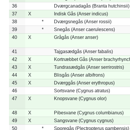
36
Dværgcanadagås (Branta hutchinsii)
37
X
Indisk Gås (Anser indicus)
38
*
Dværgsnegås (Anser rossii)
39
*
Snegås (Anser caerulescens)
40
X
Grågås (Anser anser)
41
Tajgasædgås (Anser fabalis)
42
X
Kortnæbbet Gås (Anser brachyrhync
43
X
Tundrasædgås (Anser serrirostris)
44
X
Blisgås (Anser albifrons)
45
X
Dværggås (Anser erythropus)
46
Sortsvane (Cygnus atratus)
47
X
Knopsvane (Cygnus olor)
48
X
Pibesvane (Cygnus columbianus)
49
X
Sangsvane (Cygnus cygnus)
50
*
Sporegås (Plectropterus gambensis)