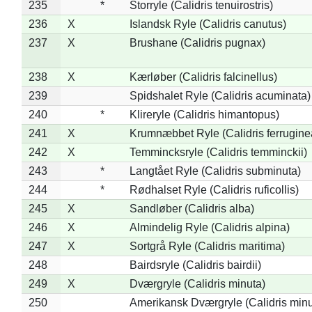
235
*
Storryle (Calidris tenuirostris)
236
X
Islandsk Ryle (Calidris canutus)
237
X
Brushane (Calidris pugnax)
238
X
Kærløber (Calidris falcinellus)
239
Spidshalet Ryle (Calidris acuminata)
240
*
Klireryle (Calidris himantopus)
241
X
Krumnæbbet Ryle (Calidris ferrugine
242
X
Temmincksryle (Calidris temminckii)
243
*
Langtået Ryle (Calidris subminuta)
244
*
Rødhalset Ryle (Calidris ruficollis)
245
X
Sandløber (Calidris alba)
246
X
Almindelig Ryle (Calidris alpina)
247
X
Sortgrå Ryle (Calidris maritima)
248
Bairdsryle (Calidris bairdii)
249
X
Dværgryle (Calidris minuta)
250
Amerikansk Dværgryle (Calidris minut