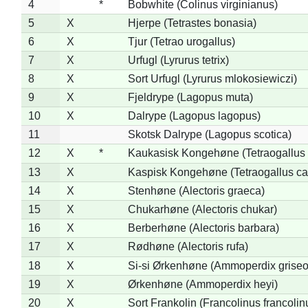
4
*
Bobwhite (Colinus virginianus)
5
X
Hjerpe (Tetrastes bonasia)
6
X
Tjur (Tetrao urogallus)
7
X
Urfugl (Lyrurus tetrix)
8
X
Sort Urfugl (Lyrurus mlokosiewiczi)
9
X
Fjeldrype (Lagopus muta)
10
X
Dalrype (Lagopus lagopus)
11
Skotsk Dalrype (Lagopus scotica)
12
X
*
Kaukasisk Kongehøne (Tetraogallus 
13
X
Kaspisk Kongehøne (Tetraogallus ca
14
X
Stenhøne (Alectoris graeca)
15
X
Chukarhøne (Alectoris chukar)
16
X
Berberhøne (Alectoris barbara)
17
X
Rødhøne (Alectoris rufa)
18
X
Si-si Ørkenhøne (Ammoperdix griseo
19
X
Ørkenhøne (Ammoperdix heyi)
20
X
Sort Frankolin (Francolinus francolin