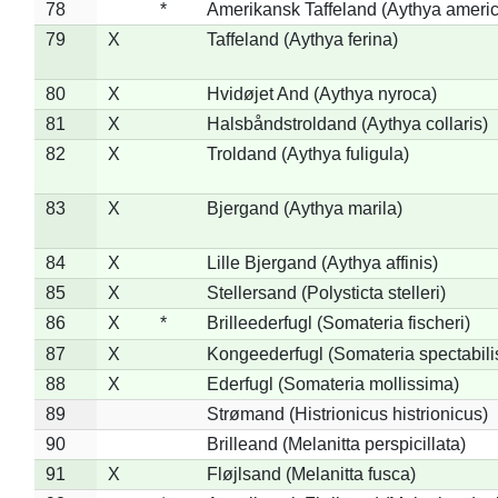
78
*
Amerikansk Taffeland (Aythya ameri
79
X
Taffeland (Aythya ferina)
80
X
Hvidøjet And (Aythya nyroca)
81
X
Halsbåndstroldand (Aythya collaris)
82
X
Troldand (Aythya fuligula)
83
X
Bjergand (Aythya marila)
84
X
Lille Bjergand (Aythya affinis)
85
X
Stellersand (Polysticta stelleri)
86
X
*
Brilleederfugl (Somateria fischeri)
87
X
Kongeederfugl (Somateria spectabili
88
X
Ederfugl (Somateria mollissima)
89
Strømand (Histrionicus histrionicus)
90
Brilleand (Melanitta perspicillata)
91
X
Fløjlsand (Melanitta fusca)