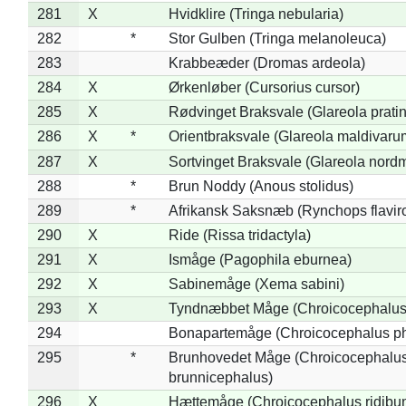
281
X
Hvidklire (Tringa nebularia)
282
*
Stor Gulben (Tringa melanoleuca)
283
Krabbeæder (Dromas ardeola)
284
X
Ørkenløber (Cursorius cursor)
285
X
Rødvinget Braksvale (Glareola pratin
286
X
*
Orientbraksvale (Glareola maldivaru
287
X
Sortvinget Braksvale (Glareola nord
288
*
Brun Noddy (Anous stolidus)
289
*
Afrikansk Saksnæb (Rynchops flaviro
290
X
Ride (Rissa tridactyla)
291
X
Ismåge (Pagophila eburnea)
292
X
Sabinemåge (Xema sabini)
293
X
Tyndnæbbet Måge (Chroicocephalus
294
Bonapartemåge (Chroicocephalus ph
295
*
Brunhovedet Måge (Chroicocephalu
brunnicephalus)
296
X
Hættemåge (Chroicocephalus ridibu