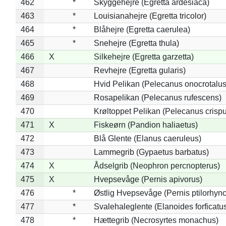
462
*
Skyggehejre (Egretta ardesiaca)
463
*
Louisianahejre (Egretta tricolor)
464
*
Blåhejre (Egretta caerulea)
465
*
Snehejre (Egretta thula)
466
X
Silkehejre (Egretta garzetta)
467
Revhejre (Egretta gularis)
468
Hvid Pelikan (Pelecanus onocrotalus
469
Rosapelikan (Pelecanus rufescens)
470
Krøltoppet Pelikan (Pelecanus crisp
471
X
Fiskeørn (Pandion haliaetus)
472
Blå Glente (Elanus caeruleus)
473
Lammegrib (Gypaetus barbatus)
474
X
Ådselgrib (Neophron percnopterus)
475
X
Hvepsevåge (Pernis apivorus)
476
*
Østlig Hvepsevåge (Pernis ptilorhyn
477
*
Svalehaleglente (Elanoides forficatu
478
*
Hættegrib (Necrosyrtes monachus)