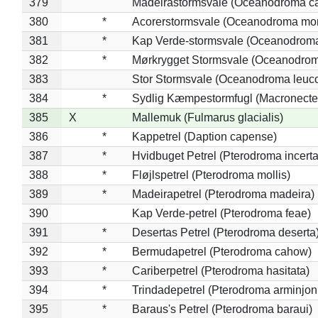
379
Madeirastormsvale (Oceanodroma ca
380
*
Acorerstormsvale (Oceanodroma mon
381
*
Kap Verde-stormsvale (Oceanodroma
382
*
Mørkrygget Stormsvale (Oceanodrom
383
Stor Stormsvale (Oceanodroma leuc
384
*
Sydlig Kæmpestormfugl (Macronecte
385
X
Mallemuk (Fulmarus glacialis)
386
*
Kappetrel (Daption capense)
387
*
Hvidbuget Petrel (Pterodroma incerta
388
*
Fløjlspetrel (Pterodroma mollis)
389
*
Madeirapetrel (Pterodroma madeira)
390
Kap Verde-petrel (Pterodroma feae)
391
*
Desertas Petrel (Pterodroma deserta
392
*
Bermudapetrel (Pterodroma cahow)
393
*
Cariberpetrel (Pterodroma hasitata)
394
*
Trindadepetrel (Pterodroma arminjon
395
*
Baraus's Petrel (Pterodroma baraui)