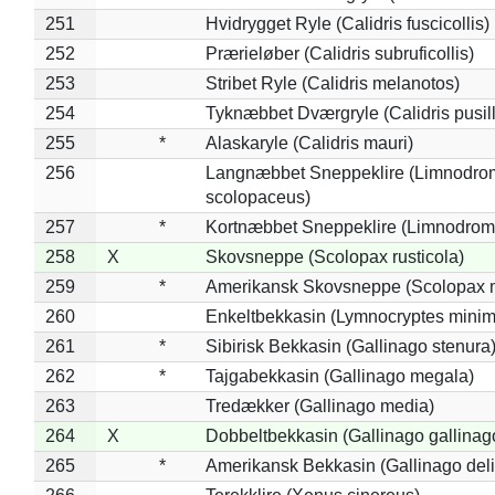
251
Hvidrygget Ryle (Calidris fuscicollis)
252
Prærieløber (Calidris subruficollis)
253
Stribet Ryle (Calidris melanotos)
254
Tyknæbbet Dværgryle (Calidris pusil
255
*
Alaskaryle (Calidris mauri)
256
Langnæbbet Sneppeklire (Limnodro
scolopaceus)
257
*
Kortnæbbet Sneppeklire (Limnodrom
258
X
Skovsneppe (Scolopax rusticola)
259
*
Amerikansk Skovsneppe (Scolopax m
260
Enkeltbekkasin (Lymnocryptes minim
261
*
Sibirisk Bekkasin (Gallinago stenura
262
*
Tajgabekkasin (Gallinago megala)
263
Tredækker (Gallinago media)
264
X
Dobbeltbekkasin (Gallinago gallinag
265
*
Amerikansk Bekkasin (Gallinago deli