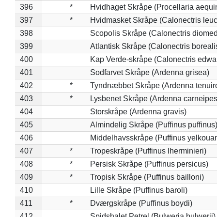
396
*
Hvidhaget Skråpe (Procellaria aequin
397
*
Hvidmasket Skråpe (Calonectris leu
398
Scopolis Skråpe (Calonectris diome
399
Atlantisk Skråpe (Calonectris boreali
400
Kap Verde-skråpe (Calonectris edwar
401
Sodfarvet Skråpe (Ardenna grisea)
402
*
Tyndnæbbet Skråpe (Ardenna tenuiro
403
*
Lysbenet Skråpe (Ardenna carneipes
404
Storskråpe (Ardenna gravis)
405
Almindelig Skråpe (Puffinus puffinus
406
Middelhavsskråpe (Puffinus yelkoua
407
*
Tropeskråpe (Puffinus lherminieri)
408
*
Persisk Skråpe (Puffinus persicus)
409
*
Tropisk Skråpe (Puffinus bailloni)
410
Lille Skråpe (Puffinus baroli)
411
*
Dværgskråpe (Puffinus boydi)
412
Spidshalet Petrel (Bulweria bulwerii)