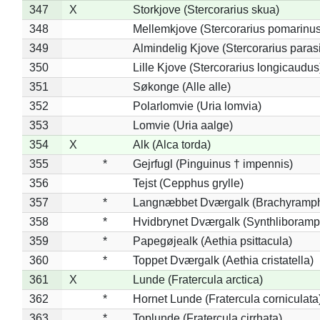
347
X
Storkjove (Stercorarius skua)
348
Mellemkjove (Stercorarius pomarinus
349
Almindelig Kjove (Stercorarius parasi
350
Lille Kjove (Stercorarius longicaudus
351
Søkonge (Alle alle)
352
Polarlomvie (Uria lomvia)
353
Lomvie (Uria aalge)
354
X
Alk (Alca torda)
355
*
Gejrfugl (Pinguinus † impennis)
356
Tejst (Cepphus grylle)
357
*
Langnæbbet Dværgalk (Brachyramph
358
*
Hvidbrynet Dværgalk (Synthliboramp
359
*
Papegøjealk (Aethia psittacula)
360
*
Toppet Dværgalk (Aethia cristatella)
361
X
Lunde (Fratercula arctica)
362
*
Hornet Lunde (Fratercula corniculata
363
*
Toplunde (Fratercula cirrhata)