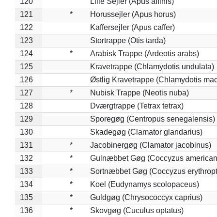
120
Lille Sejler (Apus affinis)
121
*
Horussejler (Apus horus)
122
Kaffersejler (Apus caffer)
123
Stortrappe (Otis tarda)
124
*
Arabisk Trappe (Ardeotis arabs)
125
Kravetrappe (Chlamydotis undulata)
126
Østlig Kravetrappe (Chlamydotis mac
127
*
Nubisk Trappe (Neotis nuba)
128
Dværgtrappe (Tetrax tetrax)
129
Sporegøg (Centropus senegalensis)
130
Skadegøg (Clamator glandarius)
131
*
Jacobinergøg (Clamator jacobinus)
132
*
Gulnæbbet Gøg (Coccyzus american
133
*
Sortnæbbet Gøg (Coccyzus erythrop
134
*
Koel (Eudynamys scolopaceus)
135
*
Guldgøg (Chrysococcyx caprius)
136
*
Skovgøg (Cuculus optatus)