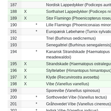
187
Nordisk Lappedykker (Podiceps aurit
188
X
Sorthalset Lappedykker (Podiceps nig
189
X
Stor Flamingo (Phoenicopterus rose
190
*
Lille Flamingo (Phoeniconaias minor
191
*
Europæisk Løbehøne (Turnix sylvati
192
Triel (Burhinus oedicnemus)
193
Senegaltriel (Burhinus senegalensis
194
*
Kanarisk Strandskade (Haematopus
meadewaldoi)
195
X
Strandskade (Haematopus ostralegu
196
X
Stylteløber (Himantopus himantopus
197
X
Klyde (Recurvirostra avosetta)
198
X
Vibe (Vanellus vanellus)
199
Sporevibe (Vanellus spinosus)
200
*
Sorthovedet Vibe (Vanellus tectus)
201
*
Gråhovedet Vibe (Vanellus cinereus)
202
*
Indisk Vibe (Vanellus indicus)