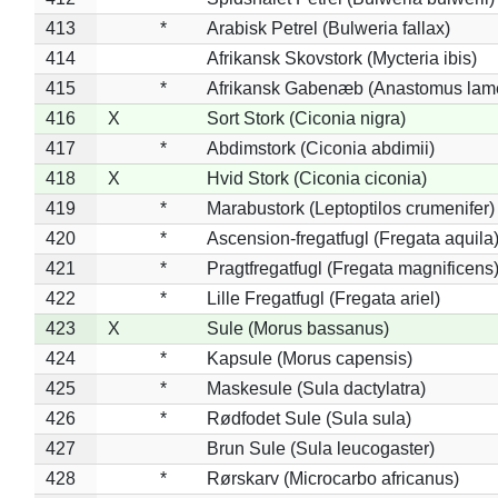
413
*
Arabisk Petrel (Bulweria fallax)
414
Afrikansk Skovstork (Mycteria ibis)
415
*
Afrikansk Gabenæb (Anastomus lame
416
X
Sort Stork (Ciconia nigra)
417
*
Abdimstork (Ciconia abdimii)
418
X
Hvid Stork (Ciconia ciconia)
419
*
Marabustork (Leptoptilos crumenifer)
420
*
Ascension-fregatfugl (Fregata aquila
421
*
Pragtfregatfugl (Fregata magnificens
422
*
Lille Fregatfugl (Fregata ariel)
423
X
Sule (Morus bassanus)
424
*
Kapsule (Morus capensis)
425
*
Maskesule (Sula dactylatra)
426
*
Rødfodet Sule (Sula sula)
427
Brun Sule (Sula leucogaster)
428
*
Rørskarv (Microcarbo africanus)