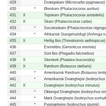
429
Dværgskarv (Microcarbo pygmaeus)
430
*
Øreskarv (Phalacrocorax auritus)
431
X
Topskarv (Phalacrocorax aristotelis)
432
X
Skarv (Phalacrocorax carbo)
433
*
Socotraskarv (Phalacrocorax nigrogul
434
*
Afrikansk Slangehalsfugl (Anhinga ru
435
X
Hellig Ibis (Threskiornis aethiopicus)
436
Eremitibis (Geronticus eremita)
437
Sort Ibis (Plegadis falcinellus)
438
X
Skestork (Platalea leucorodia)
439
X
Rørdrum (Botaurus stellaris)
440
*
Amerikansk Rørdrum (Botaurus lenti
441
*
Amerikansk Dværghejre (Ixobrychus e
442
X
Dværghejre (Ixobrychus minutus)
443
*
Okkergul Dværghejre (Ixobrychus sin
444
*
Mørk Dværghejre (Ixobrychus eurhy
445
*
Pygmæhejre (Ixobrychus sturmii)