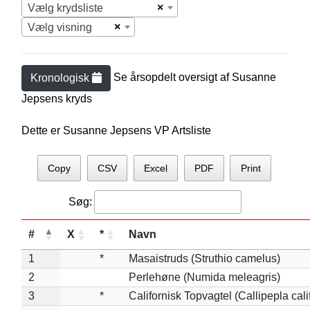
×
Vælg krydsliste
×
Vælg visning
Se årsopdelt oversigt af
Susanne
Kronologisk
Jepsen
s kryds
Dette er Susanne Jepsens VP Artsliste
Copy
CSV
Excel
PDF
Print
Søg:
#
X
*
Navn
1
*
Masaistruds (Struthio camelus)
2
Perlehøne (Numida meleagris)
3
*
Californisk Topvagtel (Callipepla cali