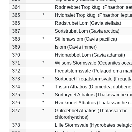
364
Rødnæbbet Tropikfugl (Phaethon ae
365
*
Hvidhalet Tropikfugl (Phaethon leptu
366
Rødstrubet Lom (Gavia stellata)
367
Sortstrubet Lom (Gavia arctica)
368
*
Stillehavslom (Gavia pacifica)
369
Islom (Gavia immer)
370
Hvidnæbbet Lom (Gavia adamsii)
371
*
Wilsons Stormsvale (Oceanites ocea
372
Fregatstormsvale (Pelagodroma mar
373
*
Sortbuget Fregatstormsvale (Fregetta
374
*
Tristan Albatros (Diomedea dabbene
375
*
Sortbrynet Albatros (Thalassarche m
376
*
Hvidkronet Albatros (Thalassarche c
377
*
Gulnæbbet Albatros (Thalassarche
chlororhynchos)
378
Lille Stormsvale (Hydrobates pelagic