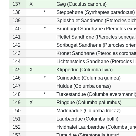
137
X
Gøg (Cuculus canorus)
138
*
Steppehøne (Syrrhaptes paradoxus)
139
Spidshalet Sandhøne (Pterocles alch
140
*
Brunbuget Sandhøne (Pterocles exus
141
Plettet Sandhøne (Pterocles senegal
142
Sortbuget Sandhøne (Pterocles orient
143
Kronet Sandhøne (Pterocles coronat
144
Lichtensteins Sandhøne (Pterocles lic
145
X
Klippedue (Columba livia)
146
*
Guineadue (Columba guinea)
147
Huldue (Columba oenas)
148
*
Turkestandue (Columba eversmanni
149
X
Ringdue (Columba palumbus)
150
Madeiradue (Columba trocaz)
151
Laurbærdue (Columba bollii)
152
Hvidhalet Laurbærdue (Columba jun
153
Turteldue (Streptopelia turtur)