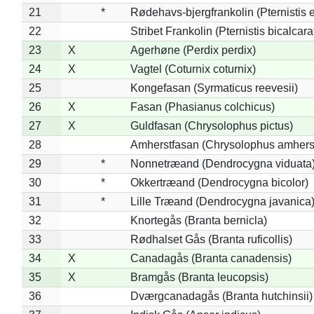
21
*
Rødehavs-bjergfrankolin (Pternistis e
22
Stribet Frankolin (Pternistis bicalcara
23
X
Agerhøne (Perdix perdix)
24
X
Vagtel (Coturnix coturnix)
25
Kongefasan (Syrmaticus reevesii)
26
X
Fasan (Phasianus colchicus)
27
X
Guldfasan (Chrysolophus pictus)
28
Amherstfasan (Chrysolophus amhers
29
*
Nonnetræand (Dendrocygna viduata
30
*
Okkertræand (Dendrocygna bicolor)
31
*
Lille Træand (Dendrocygna javanica
32
Knortegås (Branta bernicla)
33
Rødhalset Gås (Branta ruficollis)
34
X
Canadagås (Branta canadensis)
35
X
Bramgås (Branta leucopsis)
36
Dværgcanadagås (Branta hutchinsii)