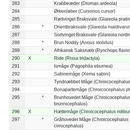
283
Krabbeæder (Dromas ardeola)
284
Ørkenløber (Cursorius cursor)
285
Rødvinget Braksvale (Glareola pratin
286
*
Orientbraksvale (Glareola maldivaru
287
Sortvinget Braksvale (Glareola nord
288
*
Brun Noddy (Anous stolidus)
289
*
Afrikansk Saksnæb (Rynchops flaviro
290
X
Ride (Rissa tridactyla)
291
Ismåge (Pagophila eburnea)
292
Sabinemåge (Xema sabini)
293
Tyndnæbbet Måge (Chroicocephalus
294
Bonapartemåge (Chroicocephalus ph
295
*
Brunhovedet Måge (Chroicocephalu
brunnicephalus)
296
X
Hættemåge (Chroicocephalus ridibu
297
*
Gråhovedet Måge (Chroicocephalus
cirrocephalus)