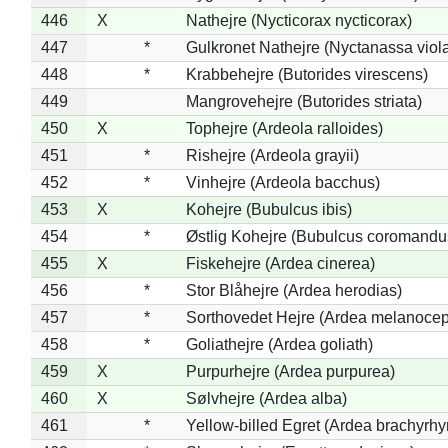
446
X
Nathejre (Nycticorax nycticorax)
447
*
Gulkronet Nathejre (Nyctanassa viol
448
*
Krabbehejre (Butorides virescens)
449
Mangrovehejre (Butorides striata)
450
X
Tophejre (Ardeola ralloides)
451
*
Rishejre (Ardeola grayii)
452
*
Vinhejre (Ardeola bacchus)
453
X
Kohejre (Bubulcus ibis)
454
*
Østlig Kohejre (Bubulcus coromandu
455
X
Fiskehejre (Ardea cinerea)
456
*
Stor Blåhejre (Ardea herodias)
457
*
Sorthovedet Hejre (Ardea melanocep
458
*
Goliathejre (Ardea goliath)
459
X
Purpurhejre (Ardea purpurea)
460
X
Sølvhejre (Ardea alba)
461
*
Yellow-billed Egret (Ardea brachyrh