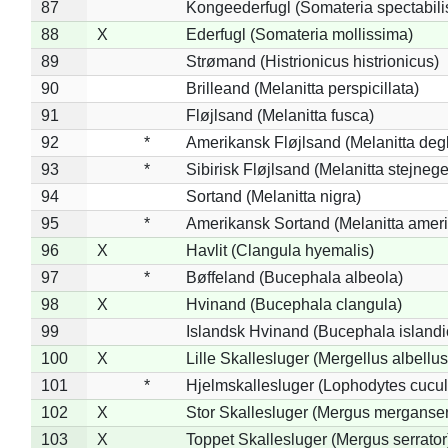
87
Kongeederfugl (Somateria spectabili
88
X
Ederfugl (Somateria mollissima)
89
Strømand (Histrionicus histrionicus)
90
Brilleand (Melanitta perspicillata)
91
Fløjlsand (Melanitta fusca)
92
*
Amerikansk Fløjlsand (Melanitta deg
93
*
Sibirisk Fløjlsand (Melanitta stejnege
94
Sortand (Melanitta nigra)
95
*
Amerikansk Sortand (Melanitta amer
96
X
Havlit (Clangula hyemalis)
97
*
Bøffeland (Bucephala albeola)
98
X
Hvinand (Bucephala clangula)
99
Islandsk Hvinand (Bucephala islandi
100
X
Lille Skallesluger (Mergellus albellus
101
*
Hjelmskallesluger (Lophodytes cucul
102
X
Stor Skallesluger (Mergus merganser
103
X
Toppet Skallesluger (Mergus serrator