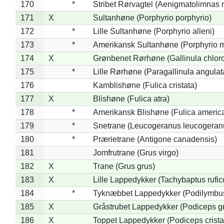
170
*
Stribet Rørvagtel (Aenigmatolimnas 
171
X
Sultanhøne (Porphyrio porphyrio)
172
*
Lille Sultanhøne (Porphyrio alleni)
173
*
Amerikansk Sultanhøne (Porphyrio m
174
X
Grønbenet Rørhøne (Gallinula chlor
175
*
Lille Rørhøne (Paragallinula angulat
176
Kamblishøne (Fulica cristata)
177
X
Blishøne (Fulica atra)
178
*
Amerikansk Blishøne (Fulica americ
179
*
Snetrane (Leucogeranus leucogeran
180
*
Prærietrane (Antigone canadensis)
181
Jomfrutrane (Grus virgo)
182
X
Trane (Grus grus)
183
X
Lille Lappedykker (Tachybaptus rufico
184
*
Tyknæbbet Lappedykker (Podilymbu
185
X
Gråstrubet Lappedykker (Podiceps g
186
X
Toppet Lappedykker (Podiceps crista