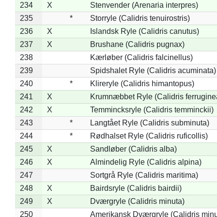
234
X
Stenvender (Arenaria interpres)
235
*
Storryle (Calidris tenuirostris)
236
X
Islandsk Ryle (Calidris canutus)
237
X
Brushane (Calidris pugnax)
238
Kærløber (Calidris falcinellus)
239
Spidshalet Ryle (Calidris acuminata)
240
*
Klireryle (Calidris himantopus)
241
X
Krumnæbbet Ryle (Calidris ferrugine
242
X
Temmincksryle (Calidris temminckii)
243
*
Langtået Ryle (Calidris subminuta)
244
*
Rødhalset Ryle (Calidris ruficollis)
245
X
Sandløber (Calidris alba)
246
X
Almindelig Ryle (Calidris alpina)
247
Sortgrå Ryle (Calidris maritima)
248
X
Bairdsryle (Calidris bairdii)
249
X
Dværgryle (Calidris minuta)
250
Amerikansk Dværgryle (Calidris minut