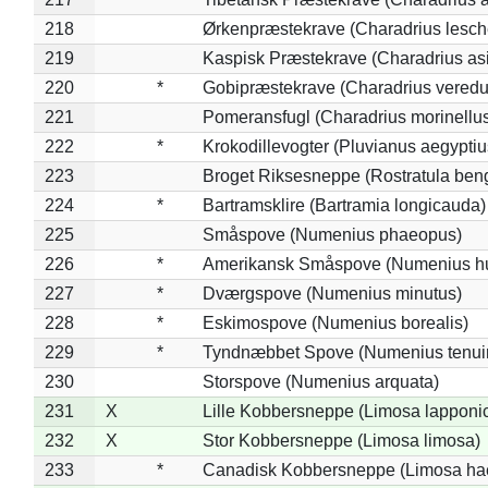
218
Ørkenpræstekrave (Charadrius lesche
219
Kaspisk Præstekrave (Charadrius asi
220
*
Gobipræstekrave (Charadrius veredu
221
Pomeransfugl (Charadrius morinellu
222
*
Krokodillevogter (Pluvianus aegyptiu
223
Broget Riksesneppe (Rostratula ben
224
*
Bartramsklire (Bartramia longicauda)
225
Småspove (Numenius phaeopus)
226
*
Amerikansk Småspove (Numenius h
227
*
Dværgspove (Numenius minutus)
228
*
Eskimospove (Numenius borealis)
229
*
Tyndnæbbet Spove (Numenius tenuiro
230
Storspove (Numenius arquata)
231
X
Lille Kobbersneppe (Limosa lapponi
232
X
Stor Kobbersneppe (Limosa limosa)
233
*
Canadisk Kobbersneppe (Limosa ha