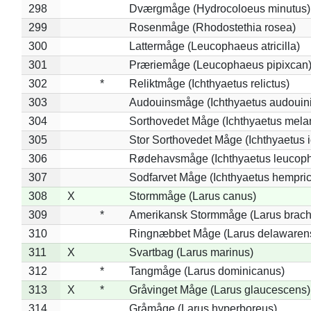
298
Dværgmåge (Hydrocoloeus minutus)
299
Rosenmåge (Rhodostethia rosea)
300
Lattermåge (Leucophaeus atricilla)
301
Præriemåge (Leucophaeus pipixcan
302
*
Reliktmåge (Ichthyaetus relictus)
303
Audouinsmåge (Ichthyaetus audouini
304
Sorthovedet Måge (Ichthyaetus mela
305
Stor Sorthovedet Måge (Ichthyaetus 
306
Rødehavsmåge (Ichthyaetus leucop
307
Sodfarvet Måge (Ichthyaetus hempric
308
X
Stormmåge (Larus canus)
309
*
Amerikansk Stormmåge (Larus brach
310
Ringnæbbet Måge (Larus delawarens
311
X
Svartbag (Larus marinus)
312
*
Tangmåge (Larus dominicanus)
313
X
*
Gråvinget Måge (Larus glaucescens)
314
Gråmåge (Larus hyperboreus)