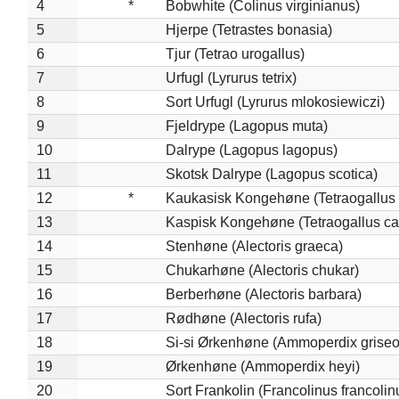
4
*
Bobwhite (Colinus virginianus)
5
Hjerpe (Tetrastes bonasia)
6
Tjur (Tetrao urogallus)
7
Urfugl (Lyrurus tetrix)
8
Sort Urfugl (Lyrurus mlokosiewiczi)
9
Fjeldrype (Lagopus muta)
10
Dalrype (Lagopus lagopus)
11
Skotsk Dalrype (Lagopus scotica)
12
*
Kaukasisk Kongehøne (Tetraogallus 
13
Kaspisk Kongehøne (Tetraogallus ca
14
Stenhøne (Alectoris graeca)
15
Chukarhøne (Alectoris chukar)
16
Berberhøne (Alectoris barbara)
17
Rødhøne (Alectoris rufa)
18
Si-si Ørkenhøne (Ammoperdix griseo
19
Ørkenhøne (Ammoperdix heyi)
20
Sort Frankolin (Francolinus francolin