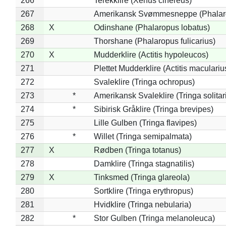
266
Terekklire (Xenus cinereus)
267
Amerikansk Svømmesneppe (Phalarop
268
X
Odinshane (Phalaropus lobatus)
269
Thorshane (Phalaropus fulicarius)
270
X
Mudderklire (Actitis hypoleucos)
271
Plettet Mudderklire (Actitis maculariu
272
Svaleklire (Tringa ochropus)
273
*
Amerikansk Svaleklire (Tringa solitar
274
*
Sibirisk Gråklire (Tringa brevipes)
275
Lille Gulben (Tringa flavipes)
276
*
Willet (Tringa semipalmata)
277
X
Rødben (Tringa totanus)
278
Damklire (Tringa stagnatilis)
279
X
Tinksmed (Tringa glareola)
280
Sortklire (Tringa erythropus)
281
Hvidklire (Tringa nebularia)
282
*
Stor Gulben (Tringa melanoleuca)