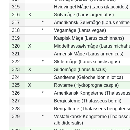
315
Hvidvinget Måge (Larus glaucoides)
316
X
Sølvmåge (Larus argentatus)
317
*
Amerikansk Sølvmåge (Larus smiths
318
*
Vegamåge (Larus vegae)
319
Kaspisk Måge (Larus cachinnans)
320
X
Middelhavssølvmåge (Larus michahel
321
Armensk Måge (Larus armenicus)
322
*
Skifermåge (Larus schistisagus)
323
X
Sildemåge (Larus fuscus)
324
Sandterne (Gelochelidon nilotica)
325
X
Rovterne (Hydroprogne caspia)
326
*
Amerikansk Kongeterne (Thalasseu
327
Bergiusterne (Thalasseus bergii)
328
Bengalterne (Thalasseus bengalensi
329
*
Vestafrikansk Kongeterne (Thalasse
albididorsalis)