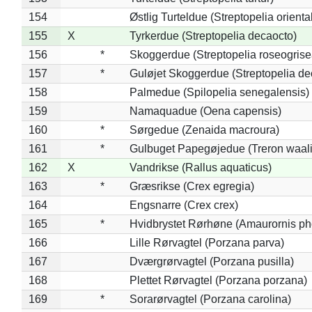
154
Østlig Turteldue (Streptopelia oriental
155
X
Tyrkerdue (Streptopelia decaocto)
156
*
Skoggerdue (Streptopelia roseogrise
157
*
Guløjet Skoggerdue (Streptopelia de
158
Palmedue (Spilopelia senegalensis)
159
Namaquadue (Oena capensis)
160
*
Sørgedue (Zenaida macroura)
161
*
Gulbuget Papegøjedue (Treron waali
162
X
Vandrikse (Rallus aquaticus)
163
*
Græsrikse (Crex egregia)
164
Engsnarre (Crex crex)
165
*
Hvidbrystet Rørhøne (Amaurornis ph
166
Lille Rørvagtel (Porzana parva)
167
Dværgrørvagtel (Porzana pusilla)
168
Plettet Rørvagtel (Porzana porzana)
169
*
Sorarørvagtel (Porzana carolina)