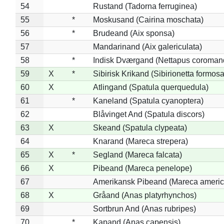
54
Rustand (Tadorna ferruginea)
55
*
Moskusand (Cairina moschata)
56
*
Brudeand (Aix sponsa)
57
Mandarinand (Aix galericulata)
58
*
Indisk Dværgand (Nettapus coroman
59
X
*
Sibirisk Krikand (Sibirionetta formosa
60
X
Atlingand (Spatula querquedula)
61
*
Kaneland (Spatula cyanoptera)
62
Blåvinget And (Spatula discors)
63
X
Skeand (Spatula clypeata)
64
Knarand (Mareca strepera)
65
X
*
Segland (Mareca falcata)
66
X
Pibeand (Mareca penelope)
67
Amerikansk Pibeand (Mareca americ
68
X
Gråand (Anas platyrhynchos)
69
Sortbrun And (Anas rubripes)
70
*
Kapand (Anas capensis)