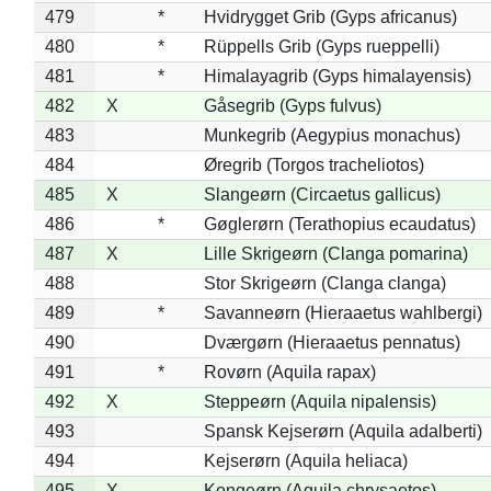
479
*
Hvidrygget Grib (Gyps africanus)
480
*
Rüppells Grib (Gyps rueppelli)
481
*
Himalayagrib (Gyps himalayensis)
482
X
Gåsegrib (Gyps fulvus)
483
Munkegrib (Aegypius monachus)
484
Øregrib (Torgos tracheliotos)
485
X
Slangeørn (Circaetus gallicus)
486
*
Gøglerørn (Terathopius ecaudatus)
487
X
Lille Skrigeørn (Clanga pomarina)
488
Stor Skrigeørn (Clanga clanga)
489
*
Savanneørn (Hieraaetus wahlbergi)
490
Dværgørn (Hieraaetus pennatus)
491
*
Rovørn (Aquila rapax)
492
X
Steppeørn (Aquila nipalensis)
493
Spansk Kejserørn (Aquila adalberti)
494
Kejserørn (Aquila heliaca)
495
X
Kongeørn (Aquila chrysaetos)