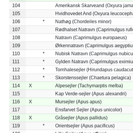
104
Amerikansk Skarveand (Oxyura jama
105
Hvidhovedet And (Oxyura leucoceph
106
*
Nathøg (Chordeiles minor)
107
Rødhalset Natravn (Caprimulgus rufic
108
Natravn (Caprimulgus europaeus)
109
Ørkennatravn (Caprimulgus aegyptiu
110
*
Nubisk Natravn (Caprimulgus nubicu
111
*
Gylden Natravn (Caprimulgus eximiu
112
*
Tornhalesejler (Hirundapus caudacut
113
*
Skorstenssejler (Chaetura pelagica)
114
X
Alpesejler (Tachymarptis melba)
115
Kap Verde-sejler (Apus alexandri)
116
X
Mursejler (Apus apus)
117
Ensfarvet Sejler (Apus unicolor)
118
X
Gråsejler (Apus pallidus)
119
*
Orientsejler (Apus pacificus)