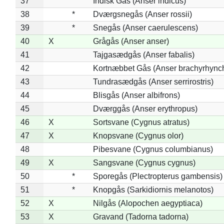
37
Indisk Gås (Anser indicus)
38
*
Dværgsnegås (Anser rossii)
39
*
Snegås (Anser caerulescens)
40
X
Grågås (Anser anser)
41
Tajgasædgås (Anser fabalis)
42
Kortnæbbet Gås (Anser brachyrhync
43
Tundrasædgås (Anser serrirostris)
44
Blisgås (Anser albifrons)
45
Dværggås (Anser erythropus)
46
X
Sortsvane (Cygnus atratus)
47
X
Knopsvane (Cygnus olor)
48
Pibesvane (Cygnus columbianus)
49
X
Sangsvane (Cygnus cygnus)
50
*
Sporegås (Plectropterus gambensis)
51
*
Knopgås (Sarkidiornis melanotos)
52
X
Nilgås (Alopochen aegyptiaca)
53
X
Gravand (Tadorna tadorna)