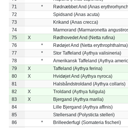
71
*
Rødnæbbet And (Anas erythrorhynch
72
Spidsand (Anas acuta)
73
Krikand (Anas crecca)
74
Marmorand (Marmaronetta angustirost
75
X
Rødhovedet And (Netta rufina)
76
*
Rødøjet And (Netta erythrophthalma)
77
*
Stor Taffeland (Aythya valisineria)
78
*
Amerikansk Taffeland (Aythya ameri
79
X
Taffeland (Aythya ferina)
80
X
Hvidøjet And (Aythya nyroca)
81
Halsbåndstroldand (Aythya collaris)
82
X
Troldand (Aythya fuligula)
83
X
Bjergand (Aythya marila)
84
Lille Bjergand (Aythya affinis)
85
Stellersand (Polysticta stelleri)
86
*
Brilleederfugl (Somateria fischeri)