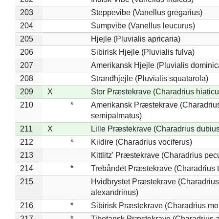
203
Steppevibe (Vanellus gregarius)
204
Sumpvibe (Vanellus leucurus)
205
Hjejle (Pluvialis apricaria)
206
Sibirisk Hjejle (Pluvialis fulva)
207
Amerikansk Hjejle (Pluvialis dominic
208
Strandhjejle (Pluvialis squatarola)
209
X
Stor Præstekrave (Charadrius hiaticu
210
*
Amerikansk Præstekrave (Charadriu
semipalmatus)
211
X
Lille Præstekrave (Charadrius dubius
212
*
Kildire (Charadrius vociferus)
213
Kittlitz' Præstekrave (Charadrius pec
214
*
Trebåndet Præstekrave (Charadrius tr
215
Hvidbrystet Præstekrave (Charadrius
alexandrinus)
216
*
Sibirisk Præstekrave (Charadrius mo
217
*
Tibetansk Præstekrave (Charadrius at