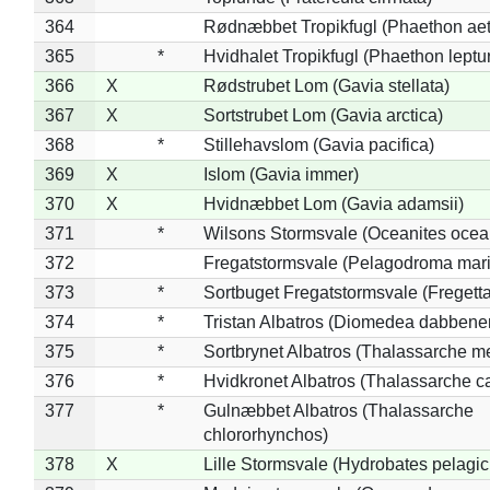
364
Rødnæbbet Tropikfugl (Phaethon ae
365
*
Hvidhalet Tropikfugl (Phaethon leptu
366
X
Rødstrubet Lom (Gavia stellata)
367
X
Sortstrubet Lom (Gavia arctica)
368
*
Stillehavslom (Gavia pacifica)
369
X
Islom (Gavia immer)
370
X
Hvidnæbbet Lom (Gavia adamsii)
371
*
Wilsons Stormsvale (Oceanites ocea
372
Fregatstormsvale (Pelagodroma mar
373
*
Sortbuget Fregatstormsvale (Fregetta
374
*
Tristan Albatros (Diomedea dabbene
375
*
Sortbrynet Albatros (Thalassarche m
376
*
Hvidkronet Albatros (Thalassarche c
377
*
Gulnæbbet Albatros (Thalassarche
chlororhynchos)
378
X
Lille Stormsvale (Hydrobates pelagic