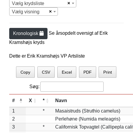
×
Vælg krydsliste
×
Vælg visning
Se årsopdelt oversigt af
Erik
Kronologisk
Kramshøj
s kryds
Dette er Erik Kramshøjs VP Artsliste
Copy
CSV
Excel
PDF
Print
Søg:
#
X
*
Navn
1
*
Masaistruds (Struthio camelus)
2
Perlehøne (Numida meleagris)
3
*
Californisk Topvagtel (Callipepla cali