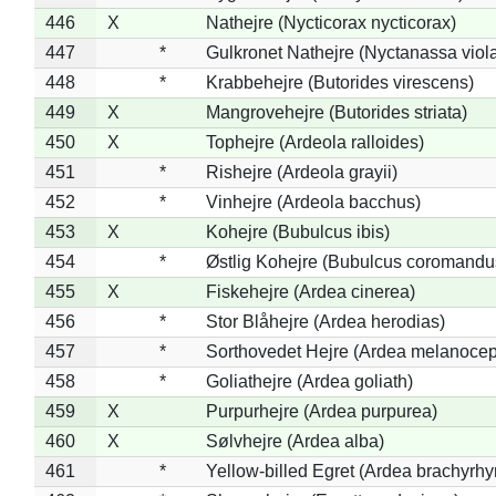
446
X
Nathejre (Nycticorax nycticorax)
447
*
Gulkronet Nathejre (Nyctanassa viol
448
*
Krabbehejre (Butorides virescens)
449
X
Mangrovehejre (Butorides striata)
450
X
Tophejre (Ardeola ralloides)
451
*
Rishejre (Ardeola grayii)
452
*
Vinhejre (Ardeola bacchus)
453
X
Kohejre (Bubulcus ibis)
454
*
Østlig Kohejre (Bubulcus coromandu
455
X
Fiskehejre (Ardea cinerea)
456
*
Stor Blåhejre (Ardea herodias)
457
*
Sorthovedet Hejre (Ardea melanocep
458
*
Goliathejre (Ardea goliath)
459
X
Purpurhejre (Ardea purpurea)
460
X
Sølvhejre (Ardea alba)
461
*
Yellow-billed Egret (Ardea brachyrh