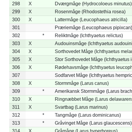
298
X
Dværgmåge (Hydrocoloeus minutus)
299
X
Rosenmåge (Rhodostethia rosea)
300
X
Lattermåge (Leucophaeus atricilla)
301
Præriemåge (Leucophaeus pipixcan
302
*
Reliktmåge (Ichthyaetus relictus)
303
X
Audouinsmåge (Ichthyaetus audouini
304
X
Sorthovedet Måge (Ichthyaetus mela
305
X
Stor Sorthovedet Måge (Ichthyaetus 
306
X
Rødehavsmåge (Ichthyaetus leucop
307
Sodfarvet Måge (Ichthyaetus hempric
308
X
Stormmåge (Larus canus)
309
*
Amerikansk Stormmåge (Larus brach
310
X
Ringnæbbet Måge (Larus delawarens
311
X
Svartbag (Larus marinus)
312
*
Tangmåge (Larus dominicanus)
313
*
Gråvinget Måge (Larus glaucescens)
314
X
Gråmåge (Larus hyperboreus)