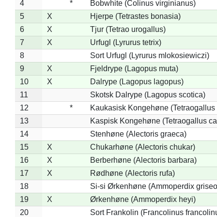
4
*
Bobwhite (Colinus virginianus)
5
X
Hjerpe (Tetrastes bonasia)
6
X
Tjur (Tetrao urogallus)
7
X
Urfugl (Lyrurus tetrix)
8
Sort Urfugl (Lyrurus mlokosiewiczi)
9
X
Fjeldrype (Lagopus muta)
10
X
Dalrype (Lagopus lagopus)
11
Skotsk Dalrype (Lagopus scotica)
12
*
Kaukasisk Kongehøne (Tetraogallus 
13
Kaspisk Kongehøne (Tetraogallus ca
14
Stenhøne (Alectoris graeca)
15
X
Chukarhøne (Alectoris chukar)
16
X
Berberhøne (Alectoris barbara)
17
X
Rødhøne (Alectoris rufa)
18
Si-si Ørkenhøne (Ammoperdix griseo
19
X
Ørkenhøne (Ammoperdix heyi)
20
Sort Frankolin (Francolinus francolin