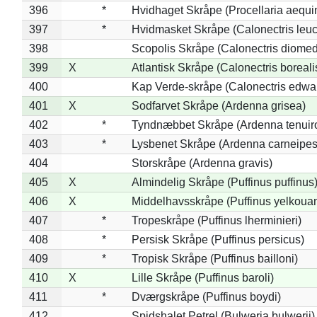
396
*
Hvidhaget Skråpe (Procellaria aequin
397
*
Hvidmasket Skråpe (Calonectris leu
398
Scopolis Skråpe (Calonectris diome
399
X
Atlantisk Skråpe (Calonectris boreali
400
Kap Verde-skråpe (Calonectris edwar
401
X
Sodfarvet Skråpe (Ardenna grisea)
402
*
Tyndnæbbet Skråpe (Ardenna tenuiro
403
*
Lysbenet Skråpe (Ardenna carneipes
404
Storskråpe (Ardenna gravis)
405
X
Almindelig Skråpe (Puffinus puffinus
406
X
Middelhavsskråpe (Puffinus yelkoua
407
*
Tropeskråpe (Puffinus lherminieri)
408
*
Persisk Skråpe (Puffinus persicus)
409
*
Tropisk Skråpe (Puffinus bailloni)
410
X
Lille Skråpe (Puffinus baroli)
411
*
Dværgskråpe (Puffinus boydi)
412
Spidshalet Petrel (Bulweria bulwerii)