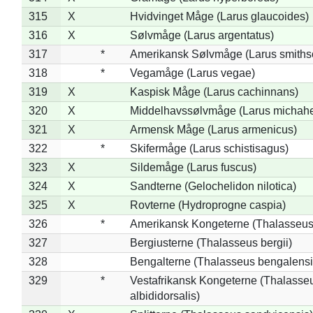
315
X
Hvidvinget Måge (Larus glaucoides)
316
X
Sølvmåge (Larus argentatus)
317
*
Amerikansk Sølvmåge (Larus smiths
318
*
Vegamåge (Larus vegae)
319
X
Kaspisk Måge (Larus cachinnans)
320
X
Middelhavssølvmåge (Larus michahel
321
X
Armensk Måge (Larus armenicus)
322
*
Skifermåge (Larus schistisagus)
323
X
Sildemåge (Larus fuscus)
324
X
Sandterne (Gelochelidon nilotica)
325
X
Rovterne (Hydroprogne caspia)
326
*
Amerikansk Kongeterne (Thalasseu
327
Bergiusterne (Thalasseus bergii)
328
Bengalterne (Thalasseus bengalensi
329
*
Vestafrikansk Kongeterne (Thalasse
albididorsalis)