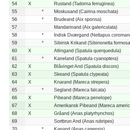
54
X
Rustand (Tadorna ferruginea)
55
*
Moskusand (Cairina moschata)
56
*
Brudeand (Aix sponsa)
57
Mandarinand (Aix galericulata)
58
*
Indisk Dværgand (Nettapus coroman
59
*
Sibirisk Krikand (Sibirionetta formosa
60
X
Atlingand (Spatula querquedula)
61
*
Kaneland (Spatula cyanoptera)
62
X
Blåvinget And (Spatula discors)
63
X
Skeand (Spatula clypeata)
64
X
Knarand (Mareca strepera)
65
*
Segland (Mareca falcata)
66
X
Pibeand (Mareca penelope)
67
X
Amerikansk Pibeand (Mareca americ
68
X
Gråand (Anas platyrhynchos)
69
Sortbrun And (Anas rubripes)
70
*
Kapand (Anas capensis)