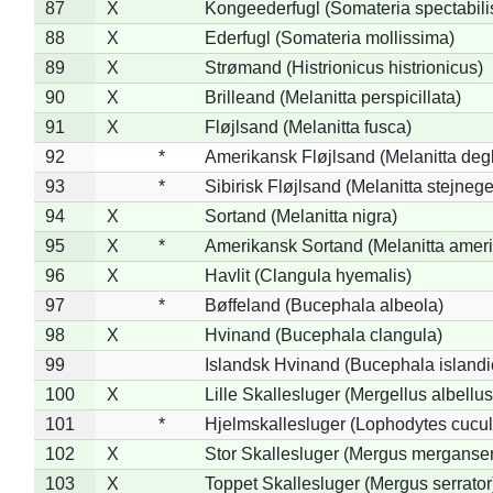
87
X
Kongeederfugl (Somateria spectabili
88
X
Ederfugl (Somateria mollissima)
89
X
Strømand (Histrionicus histrionicus)
90
X
Brilleand (Melanitta perspicillata)
91
X
Fløjlsand (Melanitta fusca)
92
*
Amerikansk Fløjlsand (Melanitta deg
93
*
Sibirisk Fløjlsand (Melanitta stejnege
94
X
Sortand (Melanitta nigra)
95
X
*
Amerikansk Sortand (Melanitta amer
96
X
Havlit (Clangula hyemalis)
97
*
Bøffeland (Bucephala albeola)
98
X
Hvinand (Bucephala clangula)
99
Islandsk Hvinand (Bucephala islandi
100
X
Lille Skallesluger (Mergellus albellus
101
*
Hjelmskallesluger (Lophodytes cucul
102
X
Stor Skallesluger (Mergus merganser
103
X
Toppet Skallesluger (Mergus serrator