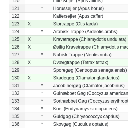
120
Lille Sejler (Apus affinis)
121
*
Horussejler (Apus horus)
122
Kaffersejler (Apus caffer)
123
X
Stortrappe (Otis tarda)
124
*
Arabisk Trappe (Ardeotis arabs)
125
X
Kravetrappe (Chlamydotis undulata)
126
X
Østlig Kravetrappe (Chlamydotis mac
127
*
Nubisk Trappe (Neotis nuba)
128
X
Dværgtrappe (Tetrax tetrax)
129
Sporegøg (Centropus senegalensis)
130
X
Skadegøg (Clamator glandarius)
131
*
Jacobinergøg (Clamator jacobinus)
132
*
Gulnæbbet Gøg (Coccyzus american
133
*
Sortnæbbet Gøg (Coccyzus erythrop
134
*
Koel (Eudynamys scolopaceus)
135
*
Guldgøg (Chrysococcyx caprius)
136
*
Skovgøg (Cuculus optatus)