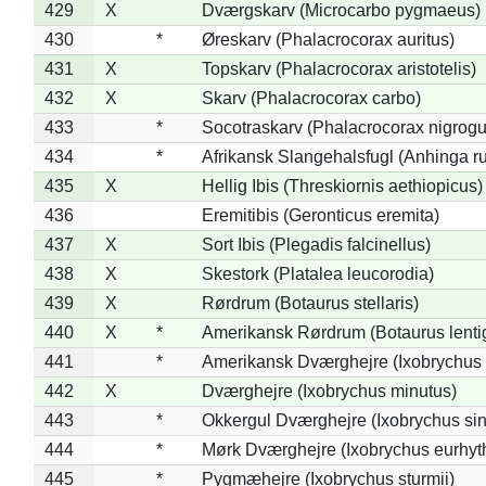
429
X
Dværgskarv (Microcarbo pygmaeus)
430
*
Øreskarv (Phalacrocorax auritus)
431
X
Topskarv (Phalacrocorax aristotelis)
432
X
Skarv (Phalacrocorax carbo)
433
*
Socotraskarv (Phalacrocorax nigrogul
434
*
Afrikansk Slangehalsfugl (Anhinga ru
435
X
Hellig Ibis (Threskiornis aethiopicus)
436
Eremitibis (Geronticus eremita)
437
X
Sort Ibis (Plegadis falcinellus)
438
X
Skestork (Platalea leucorodia)
439
X
Rørdrum (Botaurus stellaris)
440
X
*
Amerikansk Rørdrum (Botaurus lenti
441
*
Amerikansk Dværghejre (Ixobrychus e
442
X
Dværghejre (Ixobrychus minutus)
443
*
Okkergul Dværghejre (Ixobrychus sin
444
*
Mørk Dværghejre (Ixobrychus eurhy
445
*
Pygmæhejre (Ixobrychus sturmii)