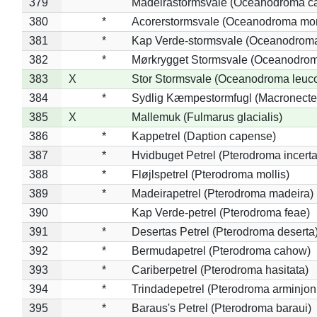
379
Madeirastormsvale (Oceanodroma ca
380
*
Acorerstormsvale (Oceanodroma mon
381
*
Kap Verde-stormsvale (Oceanodroma
382
*
Mørkrygget Stormsvale (Oceanodrom
383
X
Stor Stormsvale (Oceanodroma leuc
384
*
Sydlig Kæmpestormfugl (Macronecte
385
X
Mallemuk (Fulmarus glacialis)
386
*
Kappetrel (Daption capense)
387
*
Hvidbuget Petrel (Pterodroma incerta
388
*
Fløjlspetrel (Pterodroma mollis)
389
*
Madeirapetrel (Pterodroma madeira)
390
Kap Verde-petrel (Pterodroma feae)
391
*
Desertas Petrel (Pterodroma deserta
392
*
Bermudapetrel (Pterodroma cahow)
393
*
Cariberpetrel (Pterodroma hasitata)
394
*
Trindadepetrel (Pterodroma arminjon
395
*
Baraus's Petrel (Pterodroma baraui)