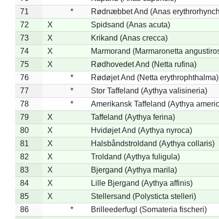
71
*
Rødnæbbet And (Anas erythrorhynch
72
X
Spidsand (Anas acuta)
73
X
Krikand (Anas crecca)
74
X
Marmorand (Marmaronetta angustirost
75
X
Rødhovedet And (Netta rufina)
76
*
Rødøjet And (Netta erythrophthalma)
77
*
Stor Taffeland (Aythya valisineria)
78
*
Amerikansk Taffeland (Aythya ameri
79
X
Taffeland (Aythya ferina)
80
X
Hvidøjet And (Aythya nyroca)
81
X
Halsbåndstroldand (Aythya collaris)
82
X
Troldand (Aythya fuligula)
83
X
Bjergand (Aythya marila)
84
X
Lille Bjergand (Aythya affinis)
85
X
Stellersand (Polysticta stelleri)
86
*
Brilleederfugl (Somateria fischeri)