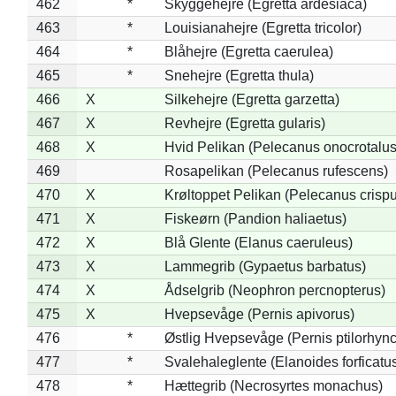
462
*
Skyggehejre (Egretta ardesiaca)
463
*
Louisianahejre (Egretta tricolor)
464
*
Blåhejre (Egretta caerulea)
465
*
Snehejre (Egretta thula)
466
X
Silkehejre (Egretta garzetta)
467
X
Revhejre (Egretta gularis)
468
X
Hvid Pelikan (Pelecanus onocrotalus
469
Rosapelikan (Pelecanus rufescens)
470
X
Krøltoppet Pelikan (Pelecanus crisp
471
X
Fiskeørn (Pandion haliaetus)
472
X
Blå Glente (Elanus caeruleus)
473
X
Lammegrib (Gypaetus barbatus)
474
X
Ådselgrib (Neophron percnopterus)
475
X
Hvepsevåge (Pernis apivorus)
476
*
Østlig Hvepsevåge (Pernis ptilorhyn
477
*
Svalehaleglente (Elanoides forficatu
478
*
Hættegrib (Necrosyrtes monachus)