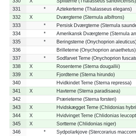
330
X
Splitterne (Thalasseus sandvicensis)
331
*
Aztekerterne (Thalasseus elegans)
332
X
Dværgterne (Sternula albifrons)
333
*
Persisk Dværgterne (Sternula saunde
334
*
Amerikansk Dværgterne (Sternula ant
335
*
Beringsterne (Onychoprion aleuticus
336
Brilleterne (Onychoprion anaethetus)
337
*
Sodfarvet Terne (Onychoprion fuscat
338
X
Rosenterne (Sterna dougallii)
339
X
Fjordterne (Sterna hirundo)
340
Hvidkindet Terne (Sterna repressa)
341
X
Havterne (Sterna paradisaea)
342
Prærieterne (Sterna forsteri)
343
X
Hvidskægget Terne (Chlidonias hybr
344
X
Hvidvinget Terne (Chlidonias leucopt
345
X
Sortterne (Chlidonias niger)
346
*
Sydpolarkjove (Stercorarius maccorm