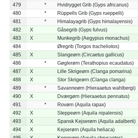
479
*
Hvidrygget Grib (Gyps africanus)
480
*
Rüppells Grib (Gyps rueppelli)
481
*
Himalayagrib (Gyps himalayensis)
482
X
Gåsegrib (Gyps fulvus)
483
X
Munkegrib (Aegypius monachus)
484
Øregrib (Torgos tracheliotos)
485
X
Slangeørn (Circaetus gallicus)
486
*
Gøglerørn (Terathopius ecaudatus)
487
X
Lille Skrigeørn (Clanga pomarina)
488
X
Stor Skrigeørn (Clanga clanga)
489
*
Savanneørn (Hieraaetus wahlbergi)
490
X
Dværgørn (Hieraaetus pennatus)
491
*
Rovørn (Aquila rapax)
492
X
Steppeørn (Aquila nipalensis)
493
X
Spansk Kejserørn (Aquila adalberti)
494
X
Kejserørn (Aquila heliaca)
495
X
Kongeørn (Aquila chrysaetos)