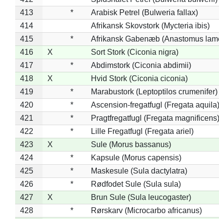
413
*
Arabisk Petrel (Bulweria fallax)
414
Afrikansk Skovstork (Mycteria ibis)
415
*
Afrikansk Gabenæb (Anastomus lame
416
X
Sort Stork (Ciconia nigra)
417
*
Abdimstork (Ciconia abdimii)
418
X
Hvid Stork (Ciconia ciconia)
419
*
Marabustork (Leptoptilos crumenifer)
420
*
Ascension-fregatfugl (Fregata aquila
421
*
Pragtfregatfugl (Fregata magnificens
422
*
Lille Fregatfugl (Fregata ariel)
423
X
Sule (Morus bassanus)
424
*
Kapsule (Morus capensis)
425
*
Maskesule (Sula dactylatra)
426
*
Rødfodet Sule (Sula sula)
427
X
Brun Sule (Sula leucogaster)
428
*
Rørskarv (Microcarbo africanus)