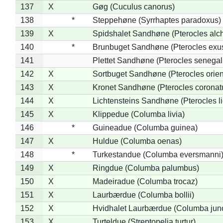
137
X
Gøg (Cuculus canorus)
138
*
Steppehøne (Syrrhaptes paradoxus)
139
X
Spidshalet Sandhøne (Pterocles alch
140
*
Brunbuget Sandhøne (Pterocles exus
141
Plettet Sandhøne (Pterocles senegal
142
X
Sortbuget Sandhøne (Pterocles orient
143
X
Kronet Sandhøne (Pterocles coronat
144
X
Lichtensteins Sandhøne (Pterocles lic
145
X
Klippedue (Columba livia)
146
*
Guineadue (Columba guinea)
147
X
Huldue (Columba oenas)
148
*
Turkestandue (Columba eversmanni
149
X
Ringdue (Columba palumbus)
150
X
Madeiradue (Columba trocaz)
151
X
Laurbærdue (Columba bollii)
152
X
Hvidhalet Laurbærdue (Columba jun
153
X
Turteldue (Streptopelia turtur)