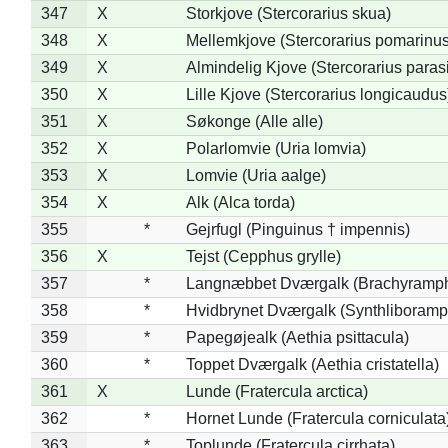
347
X
Storkjove (Stercorarius skua)
348
X
Mellemkjove (Stercorarius pomarinus
349
X
Almindelig Kjove (Stercorarius parasi
350
X
Lille Kjove (Stercorarius longicaudus
351
X
Søkonge (Alle alle)
352
X
Polarlomvie (Uria lomvia)
353
X
Lomvie (Uria aalge)
354
X
Alk (Alca torda)
355
*
Gejrfugl (Pinguinus † impennis)
356
X
Tejst (Cepphus grylle)
357
*
Langnæbbet Dværgalk (Brachyramph
358
*
Hvidbrynet Dværgalk (Synthliboramp
359
*
Papegøjealk (Aethia psittacula)
360
*
Toppet Dværgalk (Aethia cristatella)
361
X
Lunde (Fratercula arctica)
362
*
Hornet Lunde (Fratercula corniculata
363
*
Toplunde (Fratercula cirrhata)