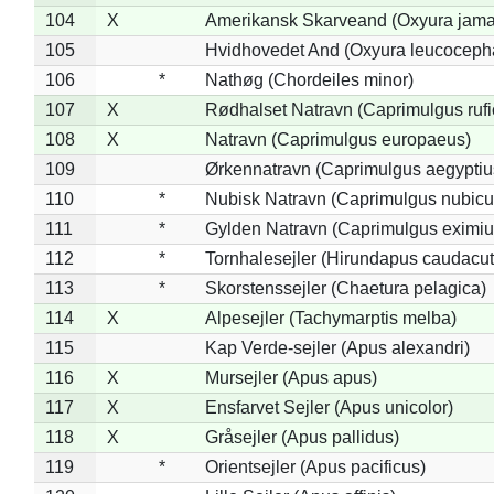
104
X
Amerikansk Skarveand (Oxyura jama
105
Hvidhovedet And (Oxyura leucoceph
106
*
Nathøg (Chordeiles minor)
107
X
Rødhalset Natravn (Caprimulgus rufic
108
X
Natravn (Caprimulgus europaeus)
109
Ørkennatravn (Caprimulgus aegyptiu
110
*
Nubisk Natravn (Caprimulgus nubicu
111
*
Gylden Natravn (Caprimulgus eximiu
112
*
Tornhalesejler (Hirundapus caudacut
113
*
Skorstenssejler (Chaetura pelagica)
114
X
Alpesejler (Tachymarptis melba)
115
Kap Verde-sejler (Apus alexandri)
116
X
Mursejler (Apus apus)
117
X
Ensfarvet Sejler (Apus unicolor)
118
X
Gråsejler (Apus pallidus)
119
*
Orientsejler (Apus pacificus)