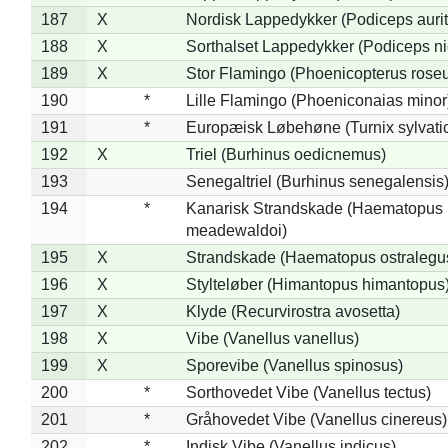
187
X
Nordisk Lappedykker (Podiceps aurit
188
X
Sorthalset Lappedykker (Podiceps nig
189
X
Stor Flamingo (Phoenicopterus rose
190
*
Lille Flamingo (Phoeniconaias minor
191
*
Europæisk Løbehøne (Turnix sylvati
192
X
Triel (Burhinus oedicnemus)
193
Senegaltriel (Burhinus senegalensis
194
*
Kanarisk Strandskade (Haematopus
meadewaldoi)
195
X
Strandskade (Haematopus ostralegu
196
X
Stylteløber (Himantopus himantopus
197
X
Klyde (Recurvirostra avosetta)
198
X
Vibe (Vanellus vanellus)
199
X
Sporevibe (Vanellus spinosus)
200
*
Sorthovedet Vibe (Vanellus tectus)
201
*
Gråhovedet Vibe (Vanellus cinereus)
202
*
Indisk Vibe (Vanellus indicus)