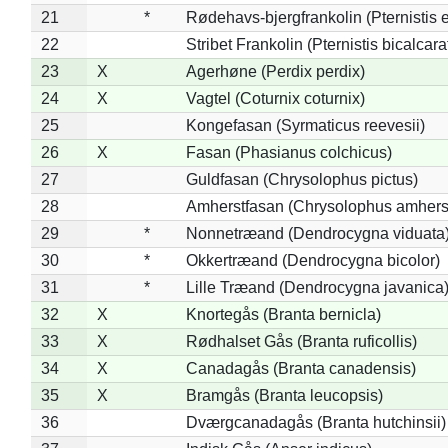
21
*
Rødehavs-bjergfrankolin (Pternistis e
22
Stribet Frankolin (Pternistis bicalcara
23
X
Agerhøne (Perdix perdix)
24
X
Vagtel (Coturnix coturnix)
25
Kongefasan (Syrmaticus reevesii)
26
X
Fasan (Phasianus colchicus)
27
Guldfasan (Chrysolophus pictus)
28
Amherstfasan (Chrysolophus amhers
29
*
Nonnetræand (Dendrocygna viduata
30
*
Okkertræand (Dendrocygna bicolor)
31
*
Lille Træand (Dendrocygna javanica
32
X
Knortegås (Branta bernicla)
33
X
Rødhalset Gås (Branta ruficollis)
34
X
Canadagås (Branta canadensis)
35
X
Bramgås (Branta leucopsis)
36
Dværgcanadagås (Branta hutchinsii)