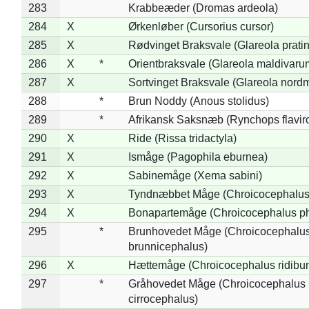
283
Krabbeæder (Dromas ardeola)
284
X
Ørkenløber (Cursorius cursor)
285
X
Rødvinget Braksvale (Glareola pratin
286
X
*
Orientbraksvale (Glareola maldivaru
287
X
Sortvinget Braksvale (Glareola nord
288
*
Brun Noddy (Anous stolidus)
289
*
Afrikansk Saksnæb (Rynchops flaviro
290
X
Ride (Rissa tridactyla)
291
X
Ismåge (Pagophila eburnea)
292
X
Sabinemåge (Xema sabini)
293
X
Tyndnæbbet Måge (Chroicocephalus
294
X
Bonapartemåge (Chroicocephalus ph
295
*
Brunhovedet Måge (Chroicocephalu
brunnicephalus)
296
X
Hættemåge (Chroicocephalus ridibu
297
*
Gråhovedet Måge (Chroicocephalus
cirrocephalus)