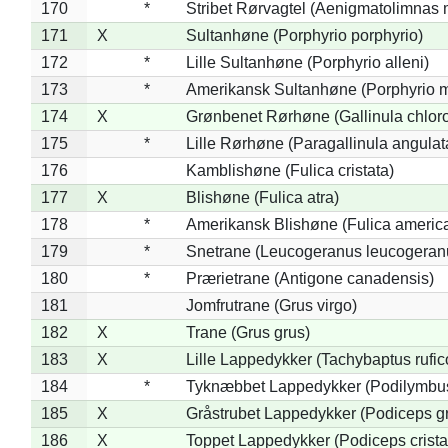
170
*
Stribet Rørvagtel (Aenigmatolimnas 
171
X
Sultanhøne (Porphyrio porphyrio)
172
*
Lille Sultanhøne (Porphyrio alleni)
173
*
Amerikansk Sultanhøne (Porphyrio m
174
X
Grønbenet Rørhøne (Gallinula chlor
175
*
Lille Rørhøne (Paragallinula angulat
176
Kamblishøne (Fulica cristata)
177
X
Blishøne (Fulica atra)
178
*
Amerikansk Blishøne (Fulica americ
179
*
Snetrane (Leucogeranus leucogeran
180
*
Prærietrane (Antigone canadensis)
181
Jomfrutrane (Grus virgo)
182
X
Trane (Grus grus)
183
X
Lille Lappedykker (Tachybaptus rufico
184
*
Tyknæbbet Lappedykker (Podilymbu
185
X
Gråstrubet Lappedykker (Podiceps g
186
X
Toppet Lappedykker (Podiceps crista