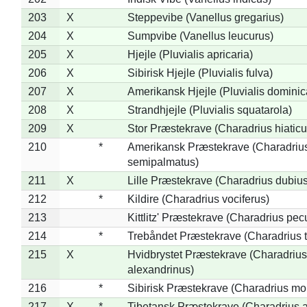
203
X
Steppevibe (Vanellus gregarius)
204
X
Sumpvibe (Vanellus leucurus)
205
X
Hjejle (Pluvialis apricaria)
206
X
Sibirisk Hjejle (Pluvialis fulva)
207
X
Amerikansk Hjejle (Pluvialis dominic
208
X
Strandhjejle (Pluvialis squatarola)
209
X
Stor Præstekrave (Charadrius hiaticu
210
*
Amerikansk Præstekrave (Charadriu
semipalmatus)
211
X
Lille Præstekrave (Charadrius dubius
212
*
Kildire (Charadrius vociferus)
213
Kittlitz' Præstekrave (Charadrius pec
214
*
Trebåndet Præstekrave (Charadrius tr
215
X
Hvidbrystet Præstekrave (Charadrius
alexandrinus)
216
*
Sibirisk Præstekrave (Charadrius mo
217
X
*
Tibetansk Præstekrave (Charadrius at