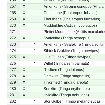
266
X
Terekklire (Xenus cinereus)
267
X
Amerikansk Svømmesneppe (Phalarop
268
X
Odinshane (Phalaropus lobatus)
269
X
Thorshane (Phalaropus fulicarius)
270
X
Mudderklire (Actitis hypoleucos)
271
Plettet Mudderklire (Actitis maculariu
272
X
Svaleklire (Tringa ochropus)
273
*
Amerikansk Svaleklire (Tringa solitar
274
*
Sibirisk Gråklire (Tringa brevipes)
275
X
Lille Gulben (Tringa flavipes)
276
*
Willet (Tringa semipalmata)
277
X
Rødben (Tringa totanus)
278
X
Damklire (Tringa stagnatilis)
279
X
Tinksmed (Tringa glareola)
280
X
Sortklire (Tringa erythropus)
281
X
Hvidklire (Tringa nebularia)
282
*
Stor Gulben (Tringa melanoleuca)