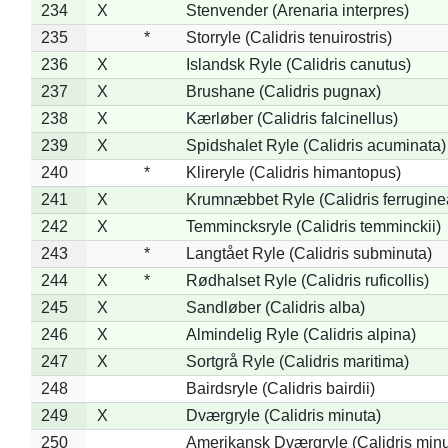
234
X
Stenvender (Arenaria interpres)
235
*
Storryle (Calidris tenuirostris)
236
X
Islandsk Ryle (Calidris canutus)
237
X
Brushane (Calidris pugnax)
238
X
Kærløber (Calidris falcinellus)
239
X
Spidshalet Ryle (Calidris acuminata)
240
*
Klireryle (Calidris himantopus)
241
X
Krumnæbbet Ryle (Calidris ferrugine
242
X
Temmincksryle (Calidris temminckii)
243
*
Langtået Ryle (Calidris subminuta)
244
X
*
Rødhalset Ryle (Calidris ruficollis)
245
X
Sandløber (Calidris alba)
246
X
Almindelig Ryle (Calidris alpina)
247
X
Sortgrå Ryle (Calidris maritima)
248
Bairdsryle (Calidris bairdii)
249
X
Dværgryle (Calidris minuta)
250
Amerikansk Dværgryle (Calidris minut