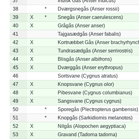
37
Indisk Gås (Anser indicus)
38
*
Dværgsnegås (Anser rossii)
39
X
*
Snegås (Anser caerulescens)
40
X
Grågås (Anser anser)
41
Tajgasædgås (Anser fabalis)
42
X
Kortnæbbet Gås (Anser brachyrhync
43
X
Tundrasædgås (Anser serrirostris)
44
X
Blisgås (Anser albifrons)
45
X
Dværggås (Anser erythropus)
46
Sortsvane (Cygnus atratus)
47
X
Knopsvane (Cygnus olor)
48
X
Pibesvane (Cygnus columbianus)
49
X
Sangsvane (Cygnus cygnus)
50
*
Sporegås (Plectropterus gambensis)
51
*
Knopgås (Sarkidiornis melanotos)
52
X
Nilgås (Alopochen aegyptiaca)
53
X
Gravand (Tadorna tadorna)