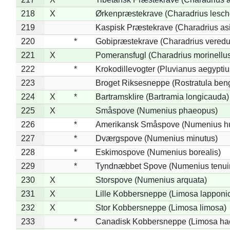
218
X
Ørkenpræstekrave (Charadrius lesche
219
Kaspisk Præstekrave (Charadrius asi
220
*
Gobipræstekrave (Charadrius veredu
221
X
Pomeransfugl (Charadrius morinellu
222
*
Krokodillevogter (Pluvianus aegyptiu
223
Broget Riksesneppe (Rostratula ben
224
X
*
Bartramsklire (Bartramia longicauda)
225
X
Småspove (Numenius phaeopus)
226
*
Amerikansk Småspove (Numenius h
227
*
Dværgspove (Numenius minutus)
228
*
Eskimospove (Numenius borealis)
229
*
Tyndnæbbet Spove (Numenius tenuiro
230
X
Storspove (Numenius arquata)
231
X
Lille Kobbersneppe (Limosa lapponi
232
X
Stor Kobbersneppe (Limosa limosa)
233
*
Canadisk Kobbersneppe (Limosa ha