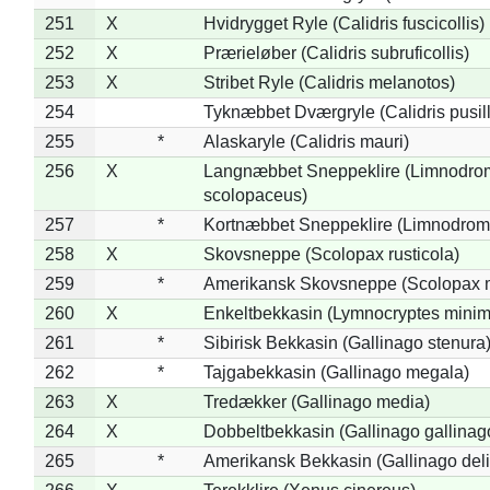
251
X
Hvidrygget Ryle (Calidris fuscicollis)
252
X
Prærieløber (Calidris subruficollis)
253
X
Stribet Ryle (Calidris melanotos)
254
Tyknæbbet Dværgryle (Calidris pusil
255
*
Alaskaryle (Calidris mauri)
256
X
Langnæbbet Sneppeklire (Limnodro
scolopaceus)
257
*
Kortnæbbet Sneppeklire (Limnodrom
258
X
Skovsneppe (Scolopax rusticola)
259
*
Amerikansk Skovsneppe (Scolopax m
260
X
Enkeltbekkasin (Lymnocryptes minim
261
*
Sibirisk Bekkasin (Gallinago stenura
262
*
Tajgabekkasin (Gallinago megala)
263
X
Tredækker (Gallinago media)
264
X
Dobbeltbekkasin (Gallinago gallinag
265
*
Amerikansk Bekkasin (Gallinago deli