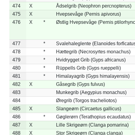
474
X
Ådselgrib (Neophron percnopterus)
475
X
Hvepsevåge (Pernis apivorus)
476
X
*
Østlig Hvepsevåge (Pernis ptilorhyn
477
*
Svalehaleglente (Elanoides forficatu
478
*
Hættegrib (Necrosyrtes monachus)
479
*
Hvidrygget Grib (Gyps africanus)
480
*
Rüppells Grib (Gyps rueppelli)
481
*
Himalayagrib (Gyps himalayensis)
482
X
Gåsegrib (Gyps fulvus)
483
Munkegrib (Aegypius monachus)
484
Øregrib (Torgos tracheliotos)
485
X
Slangeørn (Circaetus gallicus)
486
*
Gøglerørn (Terathopius ecaudatus)
487
X
Lille Skrigeørn (Clanga pomarina)
488
X
Stor Skrigeørn (Clanga clanga)