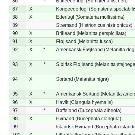
86
*
Brilleederfugl (Somateria fischeri)
87
X
Kongeederfugl (Somateria spectabili
88
X
Ederfugl (Somateria mollissima)
89
Strømand (Histrionicus histrionicus)
90
X
Brilleand (Melanitta perspicillata)
91
X
Fløjlsand (Melanitta fusca)
92
X
*
Amerikansk Fløjlsand (Melanitta deg
93
X
*
Sibirisk Fløjlsand (Melanitta stejnege
94
X
Sortand (Melanitta nigra)
95
X
*
Amerikansk Sortand (Melanitta amer
96
X
Havlit (Clangula hyemalis)
97
*
Bøffeland (Bucephala albeola)
98
X
Hvinand (Bucephala clangula)
99
Islandsk Hvinand (Bucephala islandi
100
X
Lille Skallesluger (Mergellus albellus