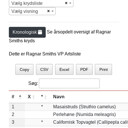
×
Vælg krydsliste
×
Vælg visning
Se årsopdelt oversigt af
Ragnar
Kronologisk
Smith
s kryds
Dette er Ragnar Smiths VP Artsliste
Copy
CSV
Excel
PDF
Print
Søg:
#
X
*
Navn
1
*
Masaistruds (Struthio camelus)
2
Perlehøne (Numida meleagris)
3
*
Californisk Topvagtel (Callipepla cali