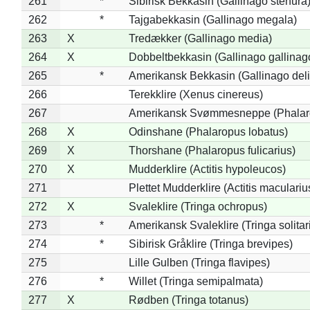
261
*
Sibirisk Bekkasin (Gallinago stenura
262
*
Tajgabekkasin (Gallinago megala)
263
X
Tredækker (Gallinago media)
264
X
Dobbeltbekkasin (Gallinago gallinag
265
*
Amerikansk Bekkasin (Gallinago deli
266
Terekklire (Xenus cinereus)
267
Amerikansk Svømmesneppe (Phalarop
268
X
Odinshane (Phalaropus lobatus)
269
X
Thorshane (Phalaropus fulicarius)
270
X
Mudderklire (Actitis hypoleucos)
271
Plettet Mudderklire (Actitis maculariu
272
X
Svaleklire (Tringa ochropus)
273
*
Amerikansk Svaleklire (Tringa solitar
274
*
Sibirisk Gråklire (Tringa brevipes)
275
Lille Gulben (Tringa flavipes)
276
*
Willet (Tringa semipalmata)
277
X
Rødben (Tringa totanus)