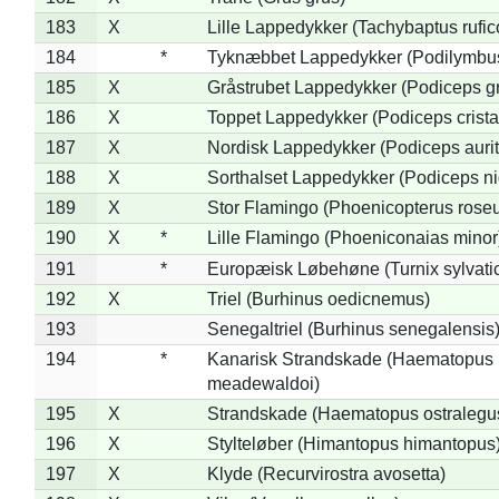
183
X
Lille Lappedykker (Tachybaptus rufico
184
*
Tyknæbbet Lappedykker (Podilymbu
185
X
Gråstrubet Lappedykker (Podiceps g
186
X
Toppet Lappedykker (Podiceps crista
187
X
Nordisk Lappedykker (Podiceps aurit
188
X
Sorthalset Lappedykker (Podiceps nig
189
X
Stor Flamingo (Phoenicopterus rose
190
X
*
Lille Flamingo (Phoeniconaias minor
191
*
Europæisk Løbehøne (Turnix sylvati
192
X
Triel (Burhinus oedicnemus)
193
Senegaltriel (Burhinus senegalensis
194
*
Kanarisk Strandskade (Haematopus
meadewaldoi)
195
X
Strandskade (Haematopus ostralegu
196
X
Stylteløber (Himantopus himantopus
197
X
Klyde (Recurvirostra avosetta)