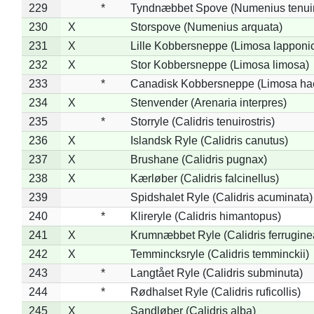
229
*
Tyndnæbbet Spove (Numenius tenuiro
230
X
Storspove (Numenius arquata)
231
X
Lille Kobbersneppe (Limosa lapponi
232
X
Stor Kobbersneppe (Limosa limosa)
233
*
Canadisk Kobbersneppe (Limosa ha
234
X
Stenvender (Arenaria interpres)
235
*
Storryle (Calidris tenuirostris)
236
X
Islandsk Ryle (Calidris canutus)
237
X
Brushane (Calidris pugnax)
238
X
Kærløber (Calidris falcinellus)
239
Spidshalet Ryle (Calidris acuminata)
240
*
Klireryle (Calidris himantopus)
241
X
Krumnæbbet Ryle (Calidris ferrugine
242
X
Temmincksryle (Calidris temminckii)
243
*
Langtået Ryle (Calidris subminuta)
244
*
Rødhalset Ryle (Calidris ruficollis)
245
X
Sandløber (Calidris alba)