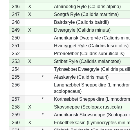
246
X
Almindelig Ryle (Calidris alpina)
247
X
Sortgrå Ryle (Calidris maritima)
248
Bairdsryle (Calidris bairdii)
249
X
Dværgryle (Calidris minuta)
250
Amerikansk Dværgryle (Calidris minut
251
Hvidrygget Ryle (Calidris fuscicollis)
252
Prærieløber (Calidris subruficollis)
253
X
Stribet Ryle (Calidris melanotos)
254
Tyknæbbet Dværgryle (Calidris pusil
255
*
Alaskaryle (Calidris mauri)
256
Langnæbbet Sneppeklire (Limnodro
scolopaceus)
257
*
Kortnæbbet Sneppeklire (Limnodrom
258
X
Skovsneppe (Scolopax rusticola)
259
*
Amerikansk Skovsneppe (Scolopax m
260
X
Enkeltbekkasin (Lymnocryptes minim