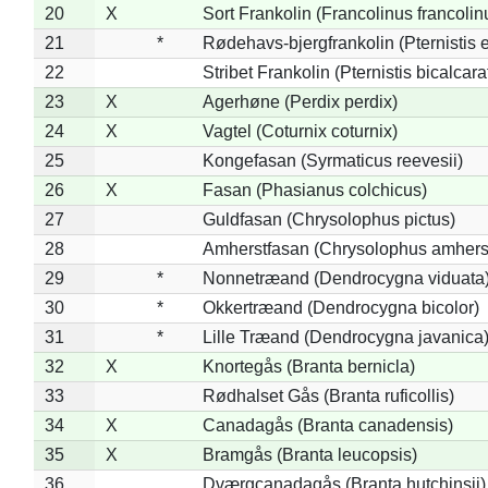
20
X
Sort Frankolin (Francolinus francolin
21
*
Rødehavs-bjergfrankolin (Pternistis e
22
Stribet Frankolin (Pternistis bicalcara
23
X
Agerhøne (Perdix perdix)
24
X
Vagtel (Coturnix coturnix)
25
Kongefasan (Syrmaticus reevesii)
26
X
Fasan (Phasianus colchicus)
27
Guldfasan (Chrysolophus pictus)
28
Amherstfasan (Chrysolophus amhers
29
*
Nonnetræand (Dendrocygna viduata
30
*
Okkertræand (Dendrocygna bicolor)
31
*
Lille Træand (Dendrocygna javanica
32
X
Knortegås (Branta bernicla)
33
Rødhalset Gås (Branta ruficollis)
34
X
Canadagås (Branta canadensis)
35
X
Bramgås (Branta leucopsis)
36
Dværgcanadagås (Branta hutchinsii)