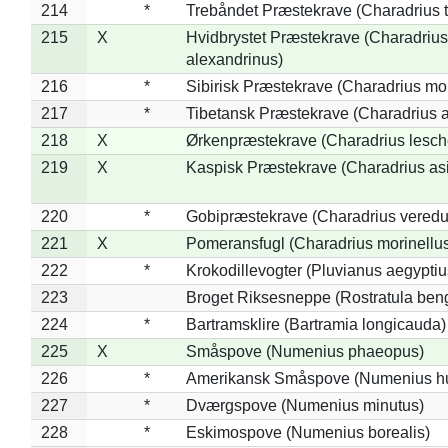
214
*
Trebåndet Præstekrave (Charadrius tr
215
X
Hvidbrystet Præstekrave (Charadrius
alexandrinus)
216
*
Sibirisk Præstekrave (Charadrius mo
217
*
Tibetansk Præstekrave (Charadrius at
218
X
Ørkenpræstekrave (Charadrius lesche
219
X
Kaspisk Præstekrave (Charadrius asi
220
*
Gobipræstekrave (Charadrius veredu
221
X
Pomeransfugl (Charadrius morinellu
222
*
Krokodillevogter (Pluvianus aegyptiu
223
Broget Riksesneppe (Rostratula ben
224
*
Bartramsklire (Bartramia longicauda)
225
X
Småspove (Numenius phaeopus)
226
*
Amerikansk Småspove (Numenius h
227
*
Dværgspove (Numenius minutus)
228
*
Eskimospove (Numenius borealis)