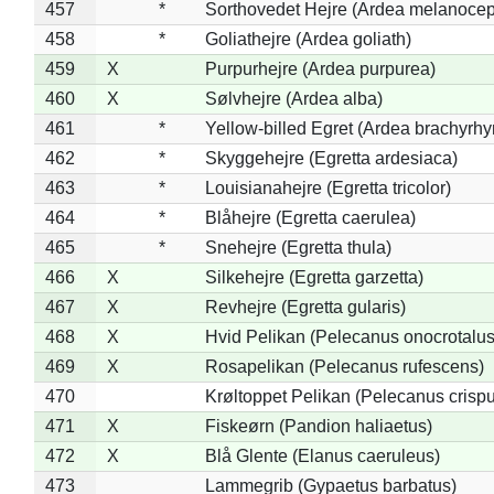
457
*
Sorthovedet Hejre (Ardea melanocep
458
*
Goliathejre (Ardea goliath)
459
X
Purpurhejre (Ardea purpurea)
460
X
Sølvhejre (Ardea alba)
461
*
Yellow-billed Egret (Ardea brachyrh
462
*
Skyggehejre (Egretta ardesiaca)
463
*
Louisianahejre (Egretta tricolor)
464
*
Blåhejre (Egretta caerulea)
465
*
Snehejre (Egretta thula)
466
X
Silkehejre (Egretta garzetta)
467
X
Revhejre (Egretta gularis)
468
X
Hvid Pelikan (Pelecanus onocrotalus
469
X
Rosapelikan (Pelecanus rufescens)
470
Krøltoppet Pelikan (Pelecanus crisp
471
X
Fiskeørn (Pandion haliaetus)
472
X
Blå Glente (Elanus caeruleus)
473
Lammegrib (Gypaetus barbatus)