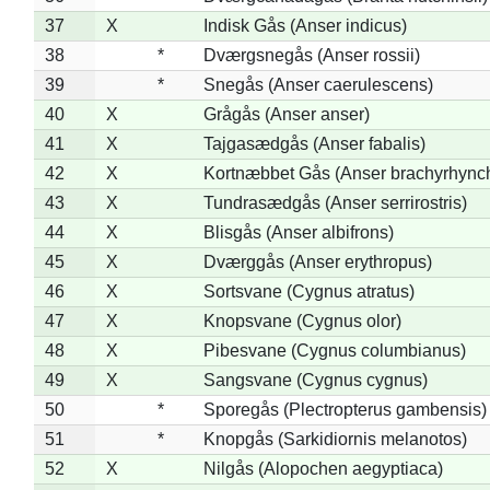
37
X
Indisk Gås (Anser indicus)
38
*
Dværgsnegås (Anser rossii)
39
*
Snegås (Anser caerulescens)
40
X
Grågås (Anser anser)
41
X
Tajgasædgås (Anser fabalis)
42
X
Kortnæbbet Gås (Anser brachyrhync
43
X
Tundrasædgås (Anser serrirostris)
44
X
Blisgås (Anser albifrons)
45
X
Dværggås (Anser erythropus)
46
X
Sortsvane (Cygnus atratus)
47
X
Knopsvane (Cygnus olor)
48
X
Pibesvane (Cygnus columbianus)
49
X
Sangsvane (Cygnus cygnus)
50
*
Sporegås (Plectropterus gambensis)
51
*
Knopgås (Sarkidiornis melanotos)
52
X
Nilgås (Alopochen aegyptiaca)