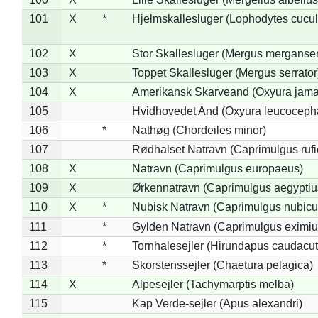
101
X
*
Hjelmskallesluger (Lophodytes cucul
102
X
Stor Skallesluger (Mergus merganser
103
X
Toppet Skallesluger (Mergus serrator
104
X
Amerikansk Skarveand (Oxyura jama
105
Hvidhovedet And (Oxyura leucoceph
106
*
Nathøg (Chordeiles minor)
107
Rødhalset Natravn (Caprimulgus rufic
108
X
Natravn (Caprimulgus europaeus)
109
X
Ørkennatravn (Caprimulgus aegyptiu
110
X
*
Nubisk Natravn (Caprimulgus nubicu
111
*
Gylden Natravn (Caprimulgus eximiu
112
*
Tornhalesejler (Hirundapus caudacut
113
*
Skorstenssejler (Chaetura pelagica)
114
X
Alpesejler (Tachymarptis melba)
115
Kap Verde-sejler (Apus alexandri)