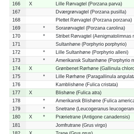
166
X
Lille Rørvagtel (Porzana parva)
167
Dværgrørvagtel (Porzana pusilla)
168
Plettet Rørvagtel (Porzana porzana)
169
*
Sorarørvagtel (Porzana carolina)
170
*
Stribet Rørvagtel (Aenigmatolimnas 
171
Sultanhøne (Porphyrio porphyrio)
172
*
Lille Sultanhøne (Porphyrio alleni)
173
*
Amerikansk Sultanhøne (Porphyrio m
174
X
Grønbenet Rørhøne (Gallinula chlor
175
*
Lille Rørhøne (Paragallinula angulat
176
Kamblishøne (Fulica cristata)
177
X
Blishøne (Fulica atra)
178
*
Amerikansk Blishøne (Fulica americ
179
*
Snetrane (Leucogeranus leucogeran
180
X
*
Prærietrane (Antigone canadensis)
181
Jomfrutrane (Grus virgo)
182
X
Trane (Grus grus)