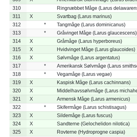
310
Ringnæbbet Måge (Larus delawarens
311
X
Svartbag (Larus marinus)
312
*
Tangmåge (Larus dominicanus)
313
*
Gråvinget Måge (Larus glaucescens)
314
X
Gråmåge (Larus hyperboreus)
315
X
Hvidvinget Måge (Larus glaucoides)
316
X
Sølvmåge (Larus argentatus)
317
*
Amerikansk Sølvmåge (Larus smiths
318
*
Vegamåge (Larus vegae)
319
X
Kaspisk Måge (Larus cachinnans)
320
X
Middelhavssølvmåge (Larus michahel
321
X
Armensk Måge (Larus armenicus)
322
*
Skifermåge (Larus schistisagus)
323
X
Sildemåge (Larus fuscus)
324
X
Sandterne (Gelochelidon nilotica)
325
X
Rovterne (Hydroprogne caspia)