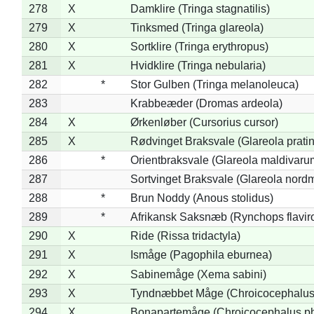
278
X
Damklire (Tringa stagnatilis)
279
X
Tinksmed (Tringa glareola)
280
X
Sortklire (Tringa erythropus)
281
X
Hvidklire (Tringa nebularia)
282
*
Stor Gulben (Tringa melanoleuca)
283
Krabbeæder (Dromas ardeola)
284
X
Ørkenløber (Cursorius cursor)
285
X
Rødvinget Braksvale (Glareola pratin
286
*
Orientbraksvale (Glareola maldivaru
287
Sortvinget Braksvale (Glareola nord
288
*
Brun Noddy (Anous stolidus)
289
*
Afrikansk Saksnæb (Rynchops flaviro
290
X
Ride (Rissa tridactyla)
291
X
Ismåge (Pagophila eburnea)
292
X
Sabinemåge (Xema sabini)
293
X
Tyndnæbbet Måge (Chroicocephalus
294
X
Bonapartemåge (Chroicocephalus ph