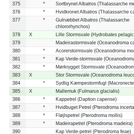
375
*
Sortbrynet Albatros (Thalassarche m
376
*
Hvidkronet Albatros (Thalassarche c
377
*
Gulnæbbet Albatros (Thalassarche
chlororhynchos)
378
X
Lille Stormsvale (Hydrobates pelagic
379
Madeirastormsvale (Oceanodroma ca
380
*
Acorerstormsvale (Oceanodroma mon
381
*
Kap Verde-stormsvale (Oceanodroma
382
*
Mørkrygget Stormsvale (Oceanodrom
383
X
Stor Stormsvale (Oceanodroma leuc
384
*
Sydlig Kæmpestormfugl (Macronecte
385
X
Mallemuk (Fulmarus glacialis)
386
*
Kappetrel (Daption capense)
387
*
Hvidbuget Petrel (Pterodroma incerta
388
*
Fløjlspetrel (Pterodroma mollis)
389
*
Madeirapetrel (Pterodroma madeira)
390
Kap Verde-petrel (Pterodroma feae)