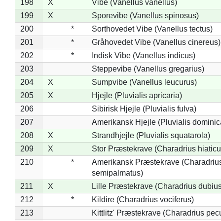
198
X
Vibe (Vanellus vanellus)
199
X
Sporevibe (Vanellus spinosus)
200
*
Sorthovedet Vibe (Vanellus tectus)
201
*
Gråhovedet Vibe (Vanellus cinereus)
202
*
Indisk Vibe (Vanellus indicus)
203
Steppevibe (Vanellus gregarius)
204
X
Sumpvibe (Vanellus leucurus)
205
X
Hjejle (Pluvialis apricaria)
206
Sibirisk Hjejle (Pluvialis fulva)
207
Amerikansk Hjejle (Pluvialis dominic
208
X
Strandhjejle (Pluvialis squatarola)
209
X
Stor Præstekrave (Charadrius hiaticu
210
*
Amerikansk Præstekrave (Charadriu
semipalmatus)
211
X
Lille Præstekrave (Charadrius dubius
212
*
Kildire (Charadrius vociferus)
213
Kittlitz' Præstekrave (Charadrius pec