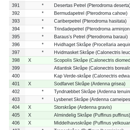
391
*
Desertas Petrel (Pterodroma deserta
392
*
Bermudapetrel (Pterodroma cahow)
393
*
Cariberpetrel (Pterodroma hasitata)
394
*
Trindadepetrel (Pterodroma arminjon
395
*
Baraus's Petrel (Pterodroma baraui)
396
*
Hvidhaget Skråpe (Procellaria aequin
397
*
Hvidmasket Skråpe (Calonectris leu
398
X
Scopolis Skråpe (Calonectris diome
399
Atlantisk Skråpe (Calonectris boreali
400
Kap Verde-skråpe (Calonectris edwar
401
X
Sodfarvet Skråpe (Ardenna grisea)
402
*
Tyndnæbbet Skråpe (Ardenna tenuiro
403
*
Lysbenet Skråpe (Ardenna carneipes
404
X
Storskråpe (Ardenna gravis)
405
X
Almindelig Skråpe (Puffinus puffinus
406
X
Middelhavsskråpe (Puffinus yelkoua