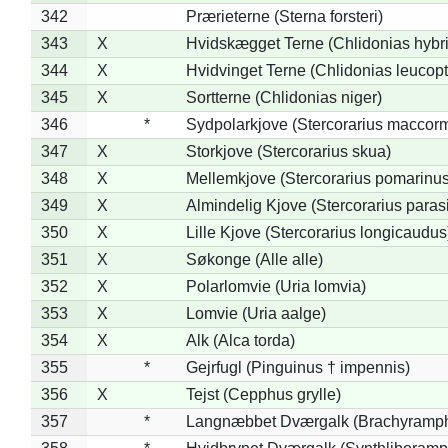
342
Prærieterne (Sterna forsteri)
343
X
Hvidskægget Terne (Chlidonias hybr
344
X
Hvidvinget Terne (Chlidonias leucopt
345
X
Sortterne (Chlidonias niger)
346
*
Sydpolarkjove (Stercorarius maccorm
347
X
Storkjove (Stercorarius skua)
348
X
Mellemkjove (Stercorarius pomarinus
349
X
Almindelig Kjove (Stercorarius parasi
350
X
Lille Kjove (Stercorarius longicaudus
351
X
Søkonge (Alle alle)
352
X
Polarlomvie (Uria lomvia)
353
X
Lomvie (Uria aalge)
354
X
Alk (Alca torda)
355
*
Gejrfugl (Pinguinus † impennis)
356
X
Tejst (Cepphus grylle)
357
*
Langnæbbet Dværgalk (Brachyramph