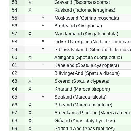
53
X
Gravand (Tadorna tadorna)
54
X
Rustand (Tadorna ferruginea)
55
*
Moskusand (Cairina moschata)
56
*
Brudeand (Aix sponsa)
57
X
Mandarinand (Aix galericulata)
58
*
Indisk Dværgand (Nettapus coroman
59
*
Sibirisk Krikand (Sibirionetta formosa
60
X
Atlingand (Spatula querquedula)
61
*
Kaneland (Spatula cyanoptera)
62
Blåvinget And (Spatula discors)
63
X
Skeand (Spatula clypeata)
64
X
Knarand (Mareca strepera)
65
*
Segland (Mareca falcata)
66
X
Pibeand (Mareca penelope)
67
X
Amerikansk Pibeand (Mareca americ
68
X
Gråand (Anas platyrhynchos)
69
X
Sortbrun And (Anas rubripes)