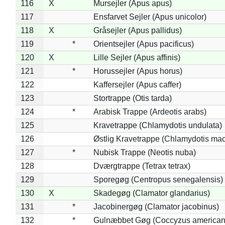
116
X
Mursejler (Apus apus)
117
Ensfarvet Sejler (Apus unicolor)
118
X
Gråsejler (Apus pallidus)
119
*
Orientsejler (Apus pacificus)
120
X
Lille Sejler (Apus affinis)
121
*
Horussejler (Apus horus)
122
Kaffersejler (Apus caffer)
123
Stortrappe (Otis tarda)
124
*
Arabisk Trappe (Ardeotis arabs)
125
Kravetrappe (Chlamydotis undulata)
126
Østlig Kravetrappe (Chlamydotis mac
127
*
Nubisk Trappe (Neotis nuba)
128
Dværgtrappe (Tetrax tetrax)
129
Sporegøg (Centropus senegalensis)
130
X
Skadegøg (Clamator glandarius)
131
*
Jacobinergøg (Clamator jacobinus)
132
*
Gulnæbbet Gøg (Coccyzus american