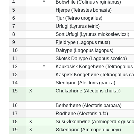
4
*
Bobwhite (Colinus virginianus)
5
Hjerpe (Tetrastes bonasia)
6
Tjur (Tetrao urogallus)
7
Urfugl (Lyrurus tetrix)
8
Sort Urfugl (Lyrurus mlokosiewiczi)
9
Fjeldrype (Lagopus muta)
10
Dalrype (Lagopus lagopus)
11
Skotsk Dalrype (Lagopus scotica)
12
*
Kaukasisk Kongehøne (Tetraogallus 
13
Kaspisk Kongehøne (Tetraogallus ca
14
Stenhøne (Alectoris graeca)
15
X
Chukarhøne (Alectoris chukar)
16
Berberhøne (Alectoris barbara)
17
Rødhøne (Alectoris rufa)
18
X
Si-si Ørkenhøne (Ammoperdix griseo
19
X
Ørkenhøne (Ammoperdix heyi)