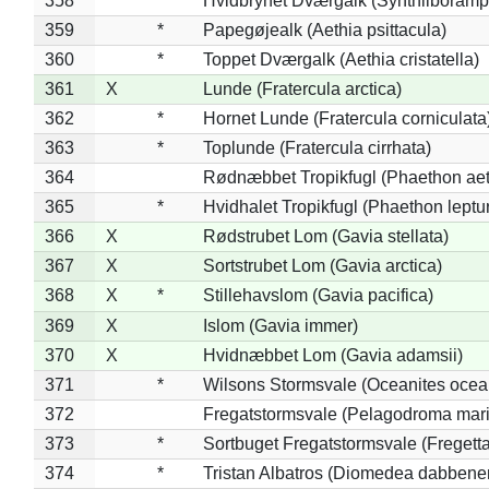
358
*
Hvidbrynet Dværgalk (Synthliboramp
359
*
Papegøjealk (Aethia psittacula)
360
*
Toppet Dværgalk (Aethia cristatella)
361
X
Lunde (Fratercula arctica)
362
*
Hornet Lunde (Fratercula corniculata
363
*
Toplunde (Fratercula cirrhata)
364
Rødnæbbet Tropikfugl (Phaethon ae
365
*
Hvidhalet Tropikfugl (Phaethon leptu
366
X
Rødstrubet Lom (Gavia stellata)
367
X
Sortstrubet Lom (Gavia arctica)
368
X
*
Stillehavslom (Gavia pacifica)
369
X
Islom (Gavia immer)
370
X
Hvidnæbbet Lom (Gavia adamsii)
371
*
Wilsons Stormsvale (Oceanites ocea
372
Fregatstormsvale (Pelagodroma mar
373
*
Sortbuget Fregatstormsvale (Fregetta
374
*
Tristan Albatros (Diomedea dabbene