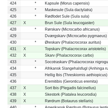
424
*
Kapsule (Morus capensis)
425
*
Maskesule (Sula dactylatra)
426
*
Rødfodet Sule (Sula sula)
427
X
Brun Sule (Sula leucogaster)
428
*
Rørskarv (Microcarbo africanus)
429
Dværgskarv (Microcarbo pygmaeus)
430
*
Øreskarv (Phalacrocorax auritus)
431
X
Topskarv (Phalacrocorax aristotelis)
432
X
Skarv (Phalacrocorax carbo)
433
*
Socotraskarv (Phalacrocorax nigrogul
434
*
Afrikansk Slangehalsfugl (Anhinga ru
435
Hellig Ibis (Threskiornis aethiopicus)
436
Eremitibis (Geronticus eremita)
437
X
Sort Ibis (Plegadis falcinellus)
438
X
Skestork (Platalea leucorodia)
439
X
Rørdrum (Botaurus stellaris)
440
*
Amerikansk Rørdrum (Botaurus lenti