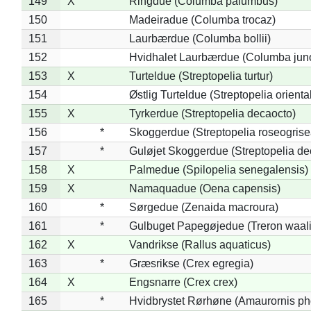
149
X
Ringdue (Columba palumbus)
150
Madeiradue (Columba trocaz)
151
Laurbærdue (Columba bollii)
152
Hvidhalet Laurbærdue (Columba jun
153
X
Turteldue (Streptopelia turtur)
154
Østlig Turteldue (Streptopelia oriental
155
X
Tyrkerdue (Streptopelia decaocto)
156
*
Skoggerdue (Streptopelia roseogrise
157
*
Guløjet Skoggerdue (Streptopelia de
158
X
Palmedue (Spilopelia senegalensis)
159
X
Namaquadue (Oena capensis)
160
*
Sørgedue (Zenaida macroura)
161
*
Gulbuget Papegøjedue (Treron waali
162
X
Vandrikse (Rallus aquaticus)
163
*
Græsrikse (Crex egregia)
164
X
Engsnarre (Crex crex)
165
*
Hvidbrystet Rørhøne (Amaurornis ph