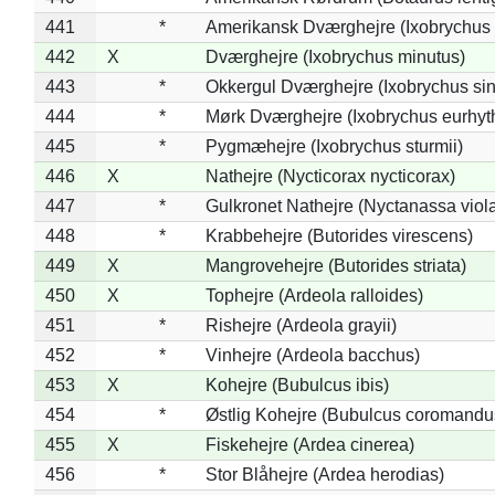
441
*
Amerikansk Dværghejre (Ixobrychus e
442
X
Dværghejre (Ixobrychus minutus)
443
*
Okkergul Dværghejre (Ixobrychus sin
444
*
Mørk Dværghejre (Ixobrychus eurhy
445
*
Pygmæhejre (Ixobrychus sturmii)
446
X
Nathejre (Nycticorax nycticorax)
447
*
Gulkronet Nathejre (Nyctanassa viol
448
*
Krabbehejre (Butorides virescens)
449
X
Mangrovehejre (Butorides striata)
450
X
Tophejre (Ardeola ralloides)
451
*
Rishejre (Ardeola grayii)
452
*
Vinhejre (Ardeola bacchus)
453
X
Kohejre (Bubulcus ibis)
454
*
Østlig Kohejre (Bubulcus coromandu
455
X
Fiskehejre (Ardea cinerea)
456
*
Stor Blåhejre (Ardea herodias)