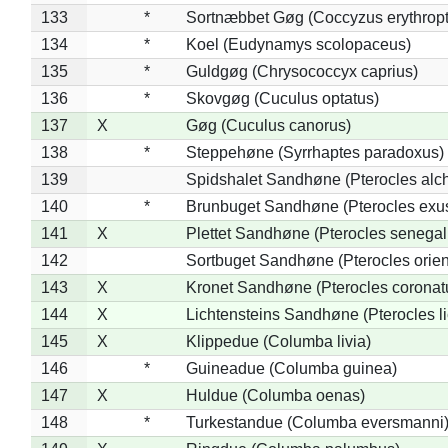
133
*
Sortnæbbet Gøg (Coccyzus erythrop
134
*
Koel (Eudynamys scolopaceus)
135
*
Guldgøg (Chrysococcyx caprius)
136
*
Skovgøg (Cuculus optatus)
137
X
Gøg (Cuculus canorus)
138
*
Steppehøne (Syrrhaptes paradoxus)
139
Spidshalet Sandhøne (Pterocles alch
140
*
Brunbuget Sandhøne (Pterocles exus
141
X
Plettet Sandhøne (Pterocles senegal
142
Sortbuget Sandhøne (Pterocles orient
143
X
Kronet Sandhøne (Pterocles coronat
144
X
Lichtensteins Sandhøne (Pterocles lic
145
X
Klippedue (Columba livia)
146
*
Guineadue (Columba guinea)
147
X
Huldue (Columba oenas)
148
*
Turkestandue (Columba eversmanni