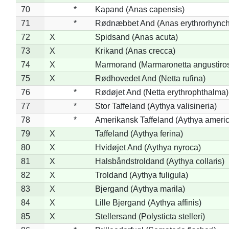
70
*
Kapand (Anas capensis)
71
*
Rødnæbbet And (Anas erythrorhynch
72
X
Spidsand (Anas acuta)
73
X
Krikand (Anas crecca)
74
X
Marmorand (Marmaronetta angustirost
75
X
Rødhovedet And (Netta rufina)
76
*
Rødøjet And (Netta erythrophthalma)
77
*
Stor Taffeland (Aythya valisineria)
78
*
Amerikansk Taffeland (Aythya ameri
79
X
Taffeland (Aythya ferina)
80
X
Hvidøjet And (Aythya nyroca)
81
X
Halsbåndstroldand (Aythya collaris)
82
X
Troldand (Aythya fuligula)
83
X
Bjergand (Aythya marila)
84
X
Lille Bjergand (Aythya affinis)
85
X
Stellersand (Polysticta stelleri)