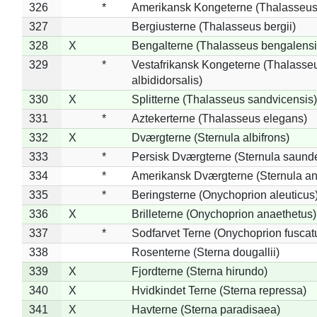
326
*
Amerikansk Kongeterne (Thalasseu
327
Bergiusterne (Thalasseus bergii)
328
X
Bengalterne (Thalasseus bengalensi
329
*
Vestafrikansk Kongeterne (Thalasse
albididorsalis)
330
X
Splitterne (Thalasseus sandvicensis)
331
*
Aztekerterne (Thalasseus elegans)
332
X
Dværgterne (Sternula albifrons)
333
*
Persisk Dværgterne (Sternula saunde
334
*
Amerikansk Dværgterne (Sternula ant
335
*
Beringsterne (Onychoprion aleuticus
336
X
Brilleterne (Onychoprion anaethetus)
337
*
Sodfarvet Terne (Onychoprion fuscat
338
Rosenterne (Sterna dougallii)
339
X
Fjordterne (Sterna hirundo)
340
X
Hvidkindet Terne (Sterna repressa)
341
X
Havterne (Sterna paradisaea)