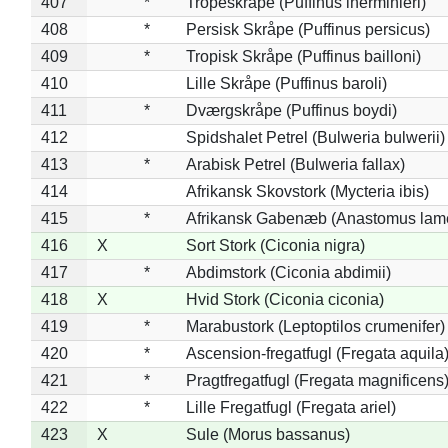
407
*
Tropeskråpe (Puffinus lherminieri)
408
*
Persisk Skråpe (Puffinus persicus)
409
*
Tropisk Skråpe (Puffinus bailloni)
410
Lille Skråpe (Puffinus baroli)
411
*
Dværgskråpe (Puffinus boydi)
412
Spidshalet Petrel (Bulweria bulwerii)
413
*
Arabisk Petrel (Bulweria fallax)
414
Afrikansk Skovstork (Mycteria ibis)
415
*
Afrikansk Gabenæb (Anastomus lame
416
X
Sort Stork (Ciconia nigra)
417
*
Abdimstork (Ciconia abdimii)
418
X
Hvid Stork (Ciconia ciconia)
419
*
Marabustork (Leptoptilos crumenifer)
420
*
Ascension-fregatfugl (Fregata aquila
421
*
Pragtfregatfugl (Fregata magnificens
422
*
Lille Fregatfugl (Fregata ariel)
423
X
Sule (Morus bassanus)