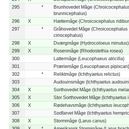
295
*
Brunhovedet Måge (Chroicocephalu
brunnicephalus)
296
X
Hættemåge (Chroicocephalus ridibu
297
*
Gråhovedet Måge (Chroicocephalus
cirrocephalus)
298
X
Dværgmåge (Hydrocoloeus minutus)
299
X
Rosenmåge (Rhodostethia rosea)
300
Lattermåge (Leucophaeus atricilla)
301
Præriemåge (Leucophaeus pipixcan
302
*
Reliktmåge (Ichthyaetus relictus)
303
Audouinsmåge (Ichthyaetus audouini
304
X
Sorthovedet Måge (Ichthyaetus mela
305
X
Stor Sorthovedet Måge (Ichthyaetus 
306
X
Rødehavsmåge (Ichthyaetus leucop
307
Sodfarvet Måge (Ichthyaetus hempric
308
X
Stormmåge (Larus canus)
309
X
*
Amerikansk Stormmåge (Larus brach