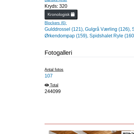
Kryds: 320
Kronologisk
Blockers (
6
):
Gulddrossel (121),
Gulgrå Værling (126),
Ørkendompap (159),
Spidshalet Ryle (160
Fotogalleri
Antal fotos
107
Total
244099