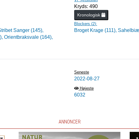
Kryds: 490
Kronologisk
Blockers (
2
):
Stribet Sanger (145),
Broget Krage (111),
Sahelbiæ
),
Orientbraksvale (164),
Seneste
2022-08-27
Højeste
6032
ANNONCER