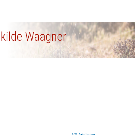
nkilde Waagner
VP Artslisten