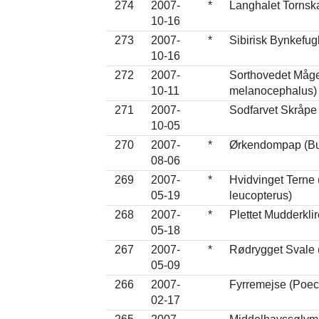
274
2007-
*
Langhalet Tornsk
10-16
273
2007-
*
Sibirisk Bynkefug
10-16
272
2007-
Sorthovedet Måge
10-11
melanocephalus)
271
2007-
Sodfarvet Skråpe
10-05
270
2007-
*
Ørkendompap (Bu
08-06
269
2007-
*
Hvidvinget Terne 
05-19
leucopterus)
268
2007-
*
Plettet Mudderklir
05-18
267
2007-
*
Rødrygget Svale (
05-09
266
2007-
Fyrremejse (Poec
02-17