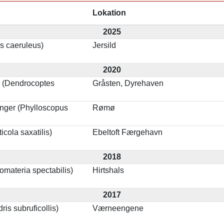
Lokation
2025
s caeruleus)
Jersild
2020
 (Dendrocoptes
Gråsten, Dyrehaven
nger (Phylloscopus
Rømø
cola saxatilis)
Ebeltoft Færgehavn
2018
materia spectabilis)
Hirtshals
2017
ris subruficollis)
Værneengene