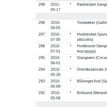
299
2011-
*
Rødstrubet Sanger
05-17
298
2010-
Tredækker (Galli
09-05
297
2010-
*
Hvidstrubet Spurv
07-05
albicollis)
296
2010-
*
Hvidkronet Stenp
07-01
leucopyga)
295
2010-
*
Slangeørn (Circae
06-01
294
2010-
*
Orientbraksvale 
05-26
293
2010-
*
Blåvinget And (Sp
05-09
292
2010-
*
Brilleand (Melanit
05-08