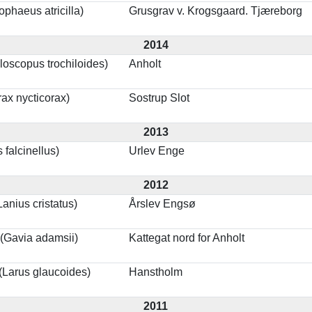
phaeus atricilla)
Grusgrav v. Krogsgaard. Tjæreborg
2014
loscopus trochiloides)
Anholt
rax nycticorax)
Sostrup Slot
2013
 falcinellus)
Urlev Enge
2012
anius cristatus)
Årslev Engsø
(Gavia adamsii)
Kattegat nord for Anholt
(Larus glaucoides)
Hanstholm
2011