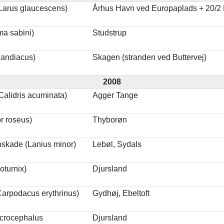
Larus glaucescens)
Århus Havn ved Europaplads + 20/2
a sabini)
Studstrup
candiacus)
Skagen (stranden ved Buttervej)
2008
Calidris acuminata)
Agger Tange
r roseus)
Thyborøn
nskade (Lanius minor)
Lebøl, Sydals
oturnix)
Djursland
arpodacus erythrinus)
Gydhøj, Ebeltoft
Acrocephalus
Djursland