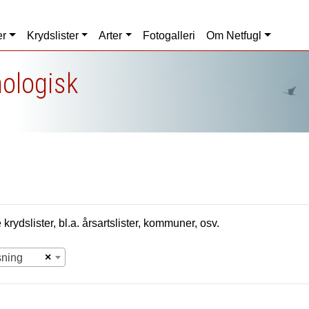
er
Krydslister
Arter
Fotogalleri
Om Netfugl
nologisk
krydslister, bl.a. årsartslister, kommuner, osv.
×
sning