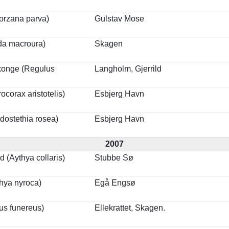
Porzana parva)
Gulstav Mose
da macroura)
Skagen
konge (Regulus
Langholm, Gjerrild
ocorax aristotelis)
Esbjerg Havn
ostethia rosea)
Esbjerg Havn
2007
 (Aythya collaris)
Stubbe Sø
thya nyroca)
Egå Engsø
us funereus)
Ellekrattet, Skagen.