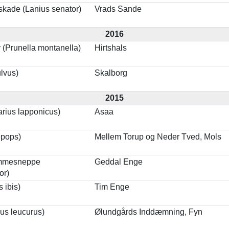
kade (Lanius senator)
Vrads Sande
2016
v (Prunella montanella)
Hirtshals
lvus)
Skalborg
2015
arius lapponicus)
Asaa
epops)
Mellem Torup og Neder Tved, Mols
mmesneppe
Geddal Enge
or)
 ibis)
Tim Enge
us leucurus)
Ølundgårds Inddæmning, Fyn