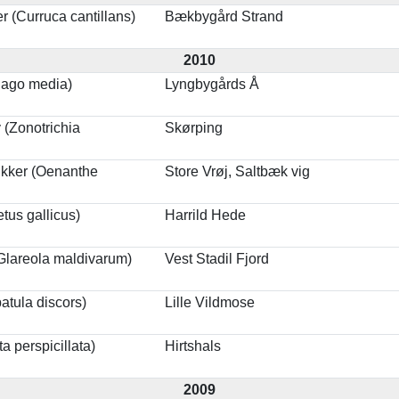
 (Curruca cantillans)
Bækbygård Strand
2010
nago media)
Lyngbygårds Å
 (Zonotrichia
Skørping
ikker (Oenanthe
Store Vrøj, Saltbæk vig
tus gallicus)
Harrild Hede
(Glareola maldivarum)
Vest Stadil Fjord
atula discors)
Lille Vildmose
ta perspicillata)
Hirtshals
2009