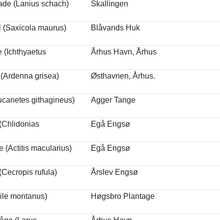
ade (Lanius schach)
Skallingen
l (Saxicola maurus)
Blåvands Huk
 (Ichthyaetus
Århus Havn, Århus
 (Ardenna grisea)
Østhavnen, Århus.
canetes githagineus)
Agger Tange
(Chlidonias
Egå Engsø
e (Actitis macularius)
Egå Engsø
Cecropis rufula)
Årslev Engsø
ile montanus)
Høgsbro Plantage