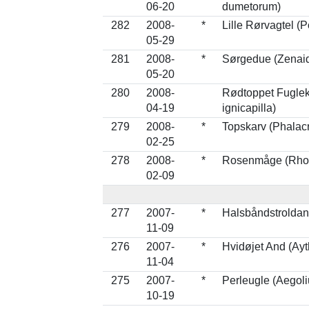
06-20
dumetorum)
282
2008-
*
Lille Rørvagtel (
05-29
281
2008-
*
Sørgedue (Zenai
05-20
280
2008-
Rødtoppet Fugle
04-19
ignicapilla)
279
2008-
*
Topskarv (Phalacr
02-25
278
2008-
*
Rosenmåge (Rhod
02-09
277
2007-
*
Halsbåndstroldand
11-09
276
2007-
*
Hvidøjet And (Ay
11-04
275
2007-
*
Perleugle (Aegoli
10-19