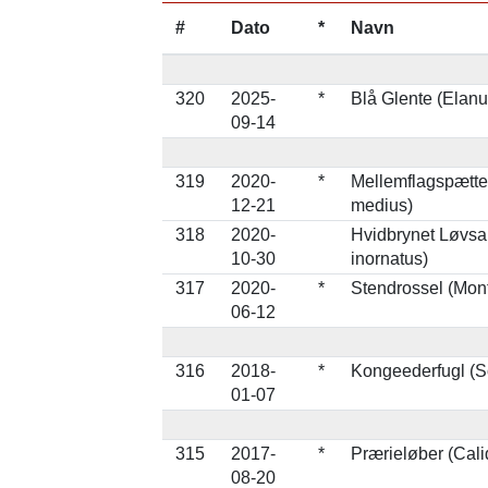
#
Dato
*
Navn
320
2025-
*
Blå Glente (Elanu
09-14
319
2020-
*
Mellemflagspætte
12-21
medius)
318
2020-
Hvidbrynet Løvsa
10-30
inornatus)
317
2020-
*
Stendrossel (Monti
06-12
316
2018-
*
Kongeederfugl (So
01-07
315
2017-
*
Prærieløber (Calid
08-20