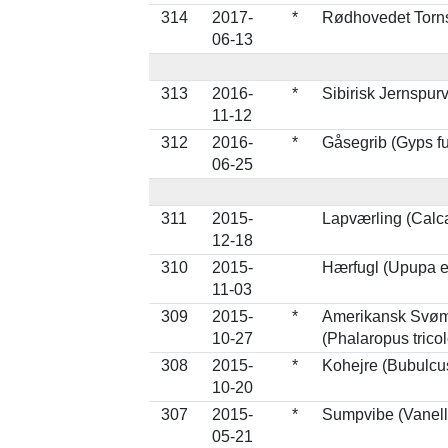
314
2017-
*
Rødhovedet Torns
06-13
313
2016-
*
Sibirisk Jernspur
11-12
312
2016-
*
Gåsegrib (Gyps fu
06-25
311
2015-
Lapværling (Calc
12-18
310
2015-
Hærfugl (Upupa 
11-03
309
2015-
*
Amerikansk Svø
10-27
(Phalaropus tricol
308
2015-
*
Kohejre (Bubulcus
10-20
307
2015-
*
Sumpvibe (Vanell
05-21