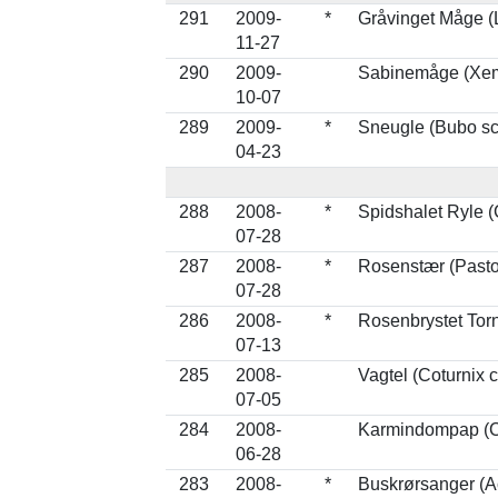
291
2009-
*
Gråvinget Måge (
11-27
290
2009-
Sabinemåge (Xem
10-07
289
2009-
*
Sneugle (Bubo s
04-23
288
2008-
*
Spidshalet Ryle (
07-28
287
2008-
*
Rosenstær (Pasto
07-28
286
2008-
*
Rosenbrystet Tor
07-13
285
2008-
Vagtel (Coturnix c
07-05
284
2008-
Karmindompap (C
06-28
283
2008-
*
Buskrørsanger (