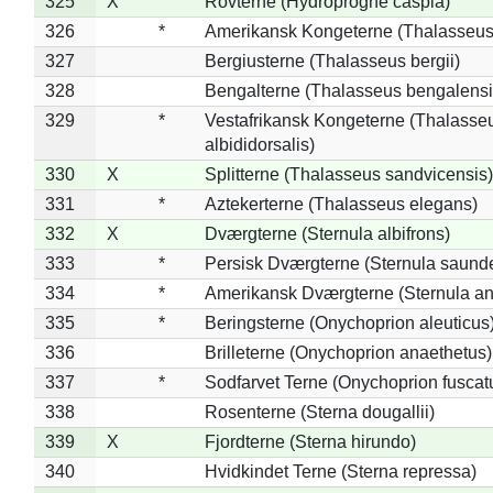
325
X
Rovterne (Hydroprogne caspia)
326
*
Amerikansk Kongeterne (Thalasseu
327
Bergiusterne (Thalasseus bergii)
328
Bengalterne (Thalasseus bengalensi
329
*
Vestafrikansk Kongeterne (Thalasse
albididorsalis)
330
X
Splitterne (Thalasseus sandvicensis)
331
*
Aztekerterne (Thalasseus elegans)
332
X
Dværgterne (Sternula albifrons)
333
*
Persisk Dværgterne (Sternula saunde
334
*
Amerikansk Dværgterne (Sternula ant
335
*
Beringsterne (Onychoprion aleuticus
336
Brilleterne (Onychoprion anaethetus)
337
*
Sodfarvet Terne (Onychoprion fuscat
338
Rosenterne (Sterna dougallii)
339
X
Fjordterne (Sterna hirundo)
340
Hvidkindet Terne (Sterna repressa)