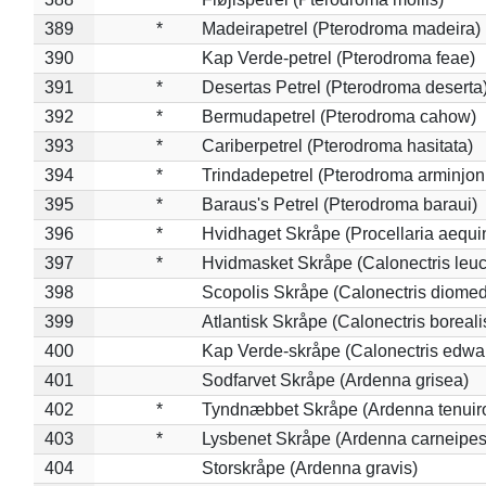
389
*
Madeirapetrel (Pterodroma madeira)
390
Kap Verde-petrel (Pterodroma feae)
391
*
Desertas Petrel (Pterodroma deserta
392
*
Bermudapetrel (Pterodroma cahow)
393
*
Cariberpetrel (Pterodroma hasitata)
394
*
Trindadepetrel (Pterodroma arminjon
395
*
Baraus's Petrel (Pterodroma baraui)
396
*
Hvidhaget Skråpe (Procellaria aequin
397
*
Hvidmasket Skråpe (Calonectris leu
398
Scopolis Skråpe (Calonectris diome
399
Atlantisk Skråpe (Calonectris boreali
400
Kap Verde-skråpe (Calonectris edwar
401
Sodfarvet Skråpe (Ardenna grisea)
402
*
Tyndnæbbet Skråpe (Ardenna tenuiro
403
*
Lysbenet Skråpe (Ardenna carneipes
404
Storskråpe (Ardenna gravis)