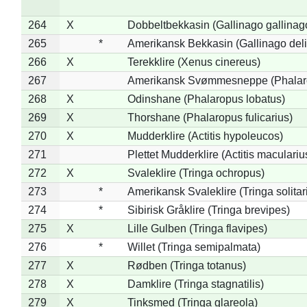
264
X
Dobbeltbekkasin (Gallinago gallinag
265
*
Amerikansk Bekkasin (Gallinago deli
266
X
Terekklire (Xenus cinereus)
267
Amerikansk Svømmesneppe (Phalarop
268
X
Odinshane (Phalaropus lobatus)
269
X
Thorshane (Phalaropus fulicarius)
270
X
Mudderklire (Actitis hypoleucos)
271
Plettet Mudderklire (Actitis maculariu
272
X
Svaleklire (Tringa ochropus)
273
*
Amerikansk Svaleklire (Tringa solitar
274
*
Sibirisk Gråklire (Tringa brevipes)
275
X
Lille Gulben (Tringa flavipes)
276
*
Willet (Tringa semipalmata)
277
X
Rødben (Tringa totanus)
278
X
Damklire (Tringa stagnatilis)
279
X
Tinksmed (Tringa glareola)