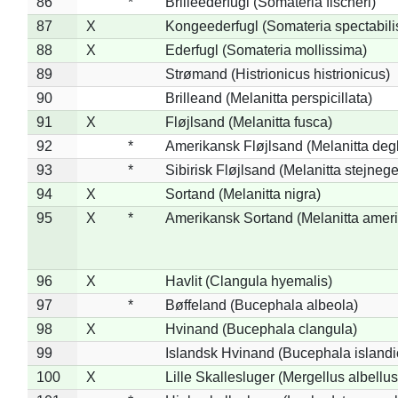
86
*
Brilleederfugl (Somateria fischeri)
87
X
Kongeederfugl (Somateria spectabili
88
X
Ederfugl (Somateria mollissima)
89
Strømand (Histrionicus histrionicus)
90
Brilleand (Melanitta perspicillata)
91
X
Fløjlsand (Melanitta fusca)
92
*
Amerikansk Fløjlsand (Melanitta deg
93
*
Sibirisk Fløjlsand (Melanitta stejnege
94
X
Sortand (Melanitta nigra)
95
X
*
Amerikansk Sortand (Melanitta amer
96
X
Havlit (Clangula hyemalis)
97
*
Bøffeland (Bucephala albeola)
98
X
Hvinand (Bucephala clangula)
99
Islandsk Hvinand (Bucephala islandi
100
X
Lille Skallesluger (Mergellus albellus