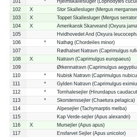
101
*
Hjelmskallesluger (Lophodytes cucul
102
X
Stor Skallesluger (Mergus merganser
103
X
Toppet Skallesluger (Mergus serrator
104
X
Amerikansk Skarveand (Oxyura jama
105
Hvidhovedet And (Oxyura leucoceph
106
*
Nathøg (Chordeiles minor)
107
Rødhalset Natravn (Caprimulgus rufic
108
X
Natravn (Caprimulgus europaeus)
109
Ørkennatravn (Caprimulgus aegyptiu
110
*
Nubisk Natravn (Caprimulgus nubicu
111
*
Gylden Natravn (Caprimulgus eximiu
112
*
Tornhalesejler (Hirundapus caudacut
113
*
Skorstenssejler (Chaetura pelagica)
114
Alpesejler (Tachymarptis melba)
115
Kap Verde-sejler (Apus alexandri)
116
X
Mursejler (Apus apus)
117
Ensfarvet Sejler (Apus unicolor)