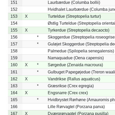
151
Laurbærdue (Columba bollii)
152
Hvidhalet Laurbærdue (Columba jun
153
X
Turteldue (Streptopelia turtur)
154
Østlig Turteldue (Streptopelia oriental
155
X
Tyrkerdue (Streptopelia decaocto)
156
*
Skoggerdue (Streptopelia roseogrise
157
*
Guløjet Skoggerdue (Streptopelia de
158
Palmedue (Spilopelia senegalensis)
159
Namaquadue (Oena capensis)
160
X
*
Sørgedue (Zenaida macroura)
161
*
Gulbuget Papegøjedue (Treron waali
162
X
Vandrikse (Rallus aquaticus)
163
*
Græsrikse (Crex egregia)
164
X
Engsnarre (Crex crex)
165
*
Hvidbrystet Rørhøne (Amaurornis ph
166
Lille Rørvagtel (Porzana parva)
167
X
Dværgrørvagtel (Porzana pusilla)