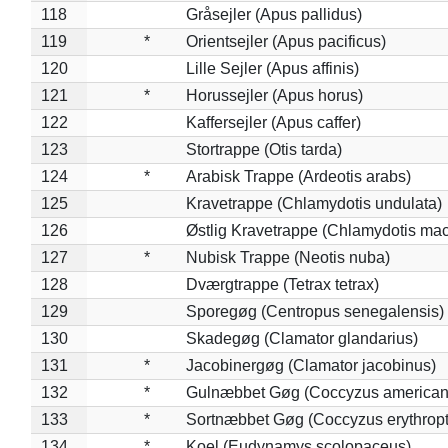
118
Gråsejler (Apus pallidus)
119
*
Orientsejler (Apus pacificus)
120
Lille Sejler (Apus affinis)
121
*
Horussejler (Apus horus)
122
Kaffersejler (Apus caffer)
123
Stortrappe (Otis tarda)
124
*
Arabisk Trappe (Ardeotis arabs)
125
Kravetrappe (Chlamydotis undulata)
126
Østlig Kravetrappe (Chlamydotis mac
127
*
Nubisk Trappe (Neotis nuba)
128
Dværgtrappe (Tetrax tetrax)
129
Sporegøg (Centropus senegalensis)
130
Skadegøg (Clamator glandarius)
131
*
Jacobinergøg (Clamator jacobinus)
132
*
Gulnæbbet Gøg (Coccyzus american
133
*
Sortnæbbet Gøg (Coccyzus erythrop
134
*
Koel (Eudynamys scolopaceus)