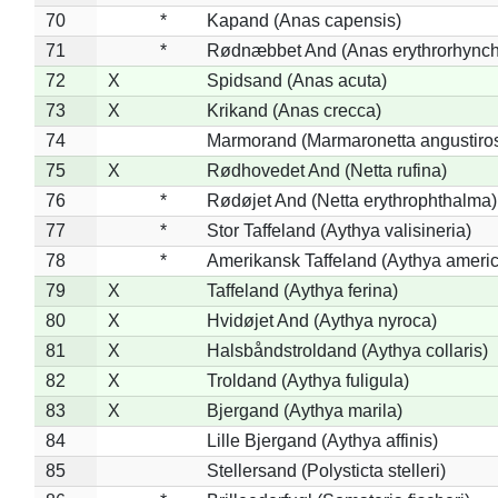
70
*
Kapand (Anas capensis)
71
*
Rødnæbbet And (Anas erythrorhynch
72
X
Spidsand (Anas acuta)
73
X
Krikand (Anas crecca)
74
Marmorand (Marmaronetta angustirost
75
X
Rødhovedet And (Netta rufina)
76
*
Rødøjet And (Netta erythrophthalma)
77
*
Stor Taffeland (Aythya valisineria)
78
*
Amerikansk Taffeland (Aythya ameri
79
X
Taffeland (Aythya ferina)
80
X
Hvidøjet And (Aythya nyroca)
81
X
Halsbåndstroldand (Aythya collaris)
82
X
Troldand (Aythya fuligula)
83
X
Bjergand (Aythya marila)
84
Lille Bjergand (Aythya affinis)
85
Stellersand (Polysticta stelleri)