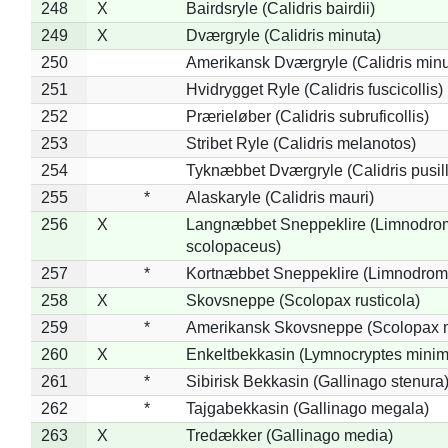
248
X
Bairdsryle (Calidris bairdii)
249
X
Dværgryle (Calidris minuta)
250
Amerikansk Dværgryle (Calidris minut
251
Hvidrygget Ryle (Calidris fuscicollis)
252
Prærieløber (Calidris subruficollis)
253
Stribet Ryle (Calidris melanotos)
254
Tyknæbbet Dværgryle (Calidris pusil
255
*
Alaskaryle (Calidris mauri)
256
X
Langnæbbet Sneppeklire (Limnodro
scolopaceus)
257
*
Kortnæbbet Sneppeklire (Limnodrom
258
X
Skovsneppe (Scolopax rusticola)
259
*
Amerikansk Skovsneppe (Scolopax m
260
X
Enkeltbekkasin (Lymnocryptes minim
261
*
Sibirisk Bekkasin (Gallinago stenura
262
*
Tajgabekkasin (Gallinago megala)
263
X
Tredækker (Gallinago media)