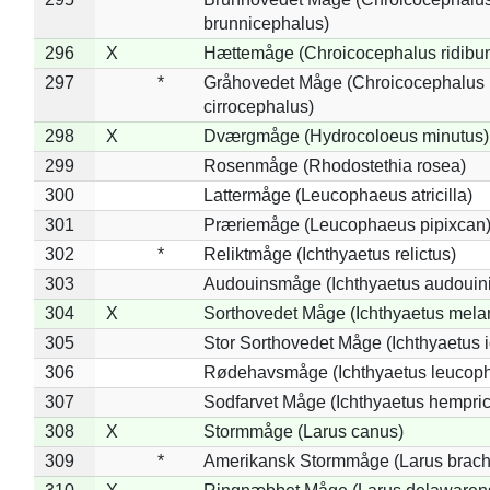
brunnicephalus)
296
X
Hættemåge (Chroicocephalus ridibu
297
*
Gråhovedet Måge (Chroicocephalus
cirrocephalus)
298
X
Dværgmåge (Hydrocoloeus minutus)
299
Rosenmåge (Rhodostethia rosea)
300
Lattermåge (Leucophaeus atricilla)
301
Præriemåge (Leucophaeus pipixcan
302
*
Reliktmåge (Ichthyaetus relictus)
303
Audouinsmåge (Ichthyaetus audouini
304
X
Sorthovedet Måge (Ichthyaetus mela
305
Stor Sorthovedet Måge (Ichthyaetus 
306
Rødehavsmåge (Ichthyaetus leucop
307
Sodfarvet Måge (Ichthyaetus hempric
308
X
Stormmåge (Larus canus)
309
*
Amerikansk Stormmåge (Larus brach