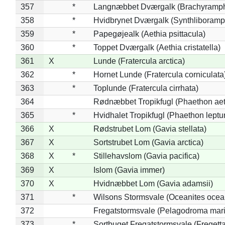
357
*
Langnæbbet Dværgalk (Brachyramph
358
*
Hvidbrynet Dværgalk (Synthliboramp
359
*
Papegøjealk (Aethia psittacula)
360
*
Toppet Dværgalk (Aethia cristatella)
361
X
Lunde (Fratercula arctica)
362
*
Hornet Lunde (Fratercula corniculata
363
*
Toplunde (Fratercula cirrhata)
364
Rødnæbbet Tropikfugl (Phaethon ae
365
*
Hvidhalet Tropikfugl (Phaethon leptu
366
X
Rødstrubet Lom (Gavia stellata)
367
X
Sortstrubet Lom (Gavia arctica)
368
X
*
Stillehavslom (Gavia pacifica)
369
X
Islom (Gavia immer)
370
X
Hvidnæbbet Lom (Gavia adamsii)
371
*
Wilsons Stormsvale (Oceanites ocea
372
Fregatstormsvale (Pelagodroma mar
373
*
Sortbuget Fregatstormsvale (Fregetta