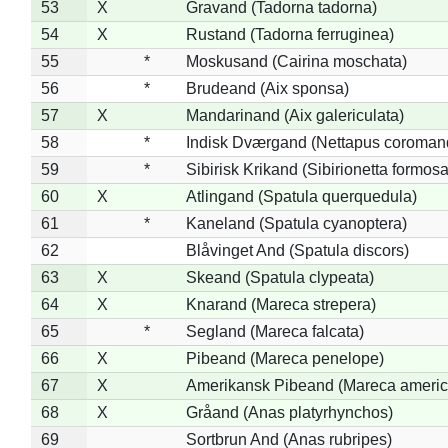
53
X
Gravand (Tadorna tadorna)
54
X
Rustand (Tadorna ferruginea)
55
*
Moskusand (Cairina moschata)
56
*
Brudeand (Aix sponsa)
57
X
Mandarinand (Aix galericulata)
58
*
Indisk Dværgand (Nettapus coroman
59
*
Sibirisk Krikand (Sibirionetta formosa
60
X
Atlingand (Spatula querquedula)
61
*
Kaneland (Spatula cyanoptera)
62
Blåvinget And (Spatula discors)
63
X
Skeand (Spatula clypeata)
64
X
Knarand (Mareca strepera)
65
*
Segland (Mareca falcata)
66
X
Pibeand (Mareca penelope)
67
X
Amerikansk Pibeand (Mareca americ
68
X
Gråand (Anas platyrhynchos)
69
Sortbrun And (Anas rubripes)