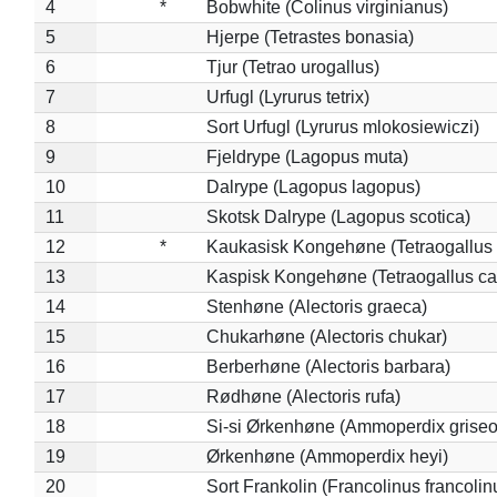
4
*
Bobwhite (Colinus virginianus)
5
Hjerpe (Tetrastes bonasia)
6
Tjur (Tetrao urogallus)
7
Urfugl (Lyrurus tetrix)
8
Sort Urfugl (Lyrurus mlokosiewiczi)
9
Fjeldrype (Lagopus muta)
10
Dalrype (Lagopus lagopus)
11
Skotsk Dalrype (Lagopus scotica)
12
*
Kaukasisk Kongehøne (Tetraogallus 
13
Kaspisk Kongehøne (Tetraogallus ca
14
Stenhøne (Alectoris graeca)
15
Chukarhøne (Alectoris chukar)
16
Berberhøne (Alectoris barbara)
17
Rødhøne (Alectoris rufa)
18
Si-si Ørkenhøne (Ammoperdix griseo
19
Ørkenhøne (Ammoperdix heyi)
20
Sort Frankolin (Francolinus francolin