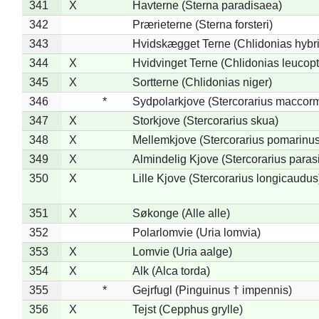
341
X
Havterne (Sterna paradisaea)
342
Prærieterne (Sterna forsteri)
343
Hvidskægget Terne (Chlidonias hybr
344
X
Hvidvinget Terne (Chlidonias leucopt
345
X
Sortterne (Chlidonias niger)
346
*
Sydpolarkjove (Stercorarius maccorm
347
X
Storkjove (Stercorarius skua)
348
X
Mellemkjove (Stercorarius pomarinus
349
X
Almindelig Kjove (Stercorarius parasi
350
X
Lille Kjove (Stercorarius longicaudus
351
X
Søkonge (Alle alle)
352
Polarlomvie (Uria lomvia)
353
X
Lomvie (Uria aalge)
354
X
Alk (Alca torda)
355
*
Gejrfugl (Pinguinus † impennis)
356
X
Tejst (Cepphus grylle)