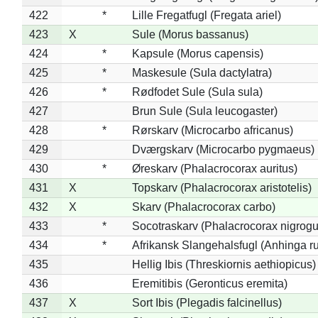
422
*
Lille Fregatfugl (Fregata ariel)
423
X
Sule (Morus bassanus)
424
*
Kapsule (Morus capensis)
425
*
Maskesule (Sula dactylatra)
426
*
Rødfodet Sule (Sula sula)
427
Brun Sule (Sula leucogaster)
428
*
Rørskarv (Microcarbo africanus)
429
Dværgskarv (Microcarbo pygmaeus)
430
*
Øreskarv (Phalacrocorax auritus)
431
X
Topskarv (Phalacrocorax aristotelis)
432
X
Skarv (Phalacrocorax carbo)
433
*
Socotraskarv (Phalacrocorax nigrogul
434
*
Afrikansk Slangehalsfugl (Anhinga ru
435
Hellig Ibis (Threskiornis aethiopicus)
436
Eremitibis (Geronticus eremita)
437
X
Sort Ibis (Plegadis falcinellus)