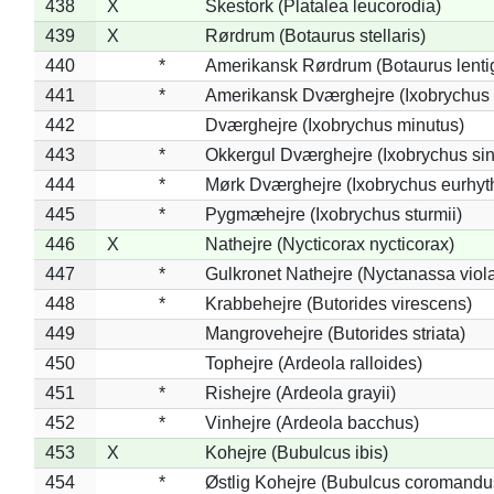
438
X
Skestork (Platalea leucorodia)
439
X
Rørdrum (Botaurus stellaris)
440
*
Amerikansk Rørdrum (Botaurus lenti
441
*
Amerikansk Dværghejre (Ixobrychus e
442
Dværghejre (Ixobrychus minutus)
443
*
Okkergul Dværghejre (Ixobrychus sin
444
*
Mørk Dværghejre (Ixobrychus eurhy
445
*
Pygmæhejre (Ixobrychus sturmii)
446
X
Nathejre (Nycticorax nycticorax)
447
*
Gulkronet Nathejre (Nyctanassa viol
448
*
Krabbehejre (Butorides virescens)
449
Mangrovehejre (Butorides striata)
450
Tophejre (Ardeola ralloides)
451
*
Rishejre (Ardeola grayii)
452
*
Vinhejre (Ardeola bacchus)
453
X
Kohejre (Bubulcus ibis)
454
*
Østlig Kohejre (Bubulcus coromandu