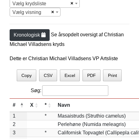
×
Vælg krydsliste
×
Vælg visning
Se årsopdelt oversigt af
Christian
Kronologisk
Michael Villadsen
s kryds
Dette er Christian Michael Villadsens VP Artsliste
Copy
CSV
Excel
PDF
Print
Søg:
#
X
*
Navn
1
*
Masaistruds (Struthio camelus)
2
Perlehøne (Numida meleagris)
3
*
Californisk Topvagtel (Callipepla cali