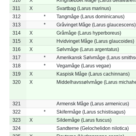
310
X
Ringnæbbet Måge (Larus delawarens
311
X
Svartbag (Larus marinus)
312
*
Tangmåge (Larus dominicanus)
313
*
Gråvinget Måge (Larus glaucescens)
314
X
Gråmåge (Larus hyperboreus)
315
X
Hvidvinget Måge (Larus glaucoides)
316
X
Sølvmåge (Larus argentatus)
317
*
Amerikansk Sølvmåge (Larus smiths
318
*
Vegamåge (Larus vegae)
319
X
Kaspisk Måge (Larus cachinnans)
320
X
Middelhavssølvmåge (Larus michahel
321
Armensk Måge (Larus armenicus)
322
*
Skifermåge (Larus schistisagus)
323
X
Sildemåge (Larus fuscus)
324
Sandterne (Gelochelidon nilotica)