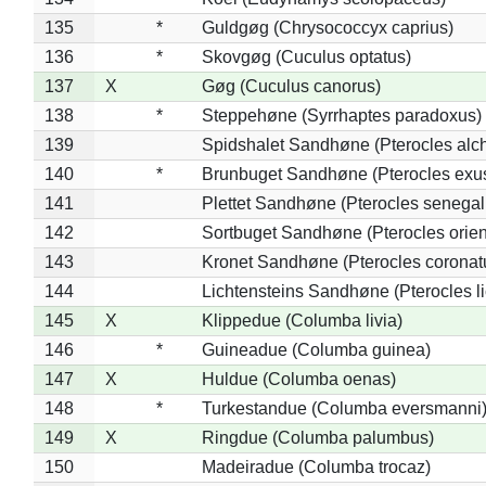
135
*
Guldgøg (Chrysococcyx caprius)
136
*
Skovgøg (Cuculus optatus)
137
X
Gøg (Cuculus canorus)
138
*
Steppehøne (Syrrhaptes paradoxus)
139
Spidshalet Sandhøne (Pterocles alch
140
*
Brunbuget Sandhøne (Pterocles exus
141
Plettet Sandhøne (Pterocles senegal
142
Sortbuget Sandhøne (Pterocles orient
143
Kronet Sandhøne (Pterocles coronat
144
Lichtensteins Sandhøne (Pterocles lic
145
X
Klippedue (Columba livia)
146
*
Guineadue (Columba guinea)
147
X
Huldue (Columba oenas)
148
*
Turkestandue (Columba eversmanni
149
X
Ringdue (Columba palumbus)
150
Madeiradue (Columba trocaz)