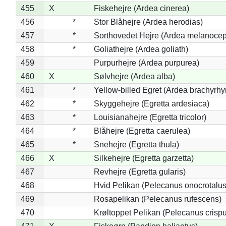
455
X
Fiskehejre (Ardea cinerea)
456
*
Stor Blåhejre (Ardea herodias)
457
*
Sorthovedet Hejre (Ardea melanocep
458
*
Goliathejre (Ardea goliath)
459
Purpurhejre (Ardea purpurea)
460
X
Sølvhejre (Ardea alba)
461
*
Yellow-billed Egret (Ardea brachyrh
462
*
Skyggehejre (Egretta ardesiaca)
463
*
Louisianahejre (Egretta tricolor)
464
*
Blåhejre (Egretta caerulea)
465
*
Snehejre (Egretta thula)
466
X
Silkehejre (Egretta garzetta)
467
Revhejre (Egretta gularis)
468
Hvid Pelikan (Pelecanus onocrotalus
469
Rosapelikan (Pelecanus rufescens)
470
Krøltoppet Pelikan (Pelecanus crisp