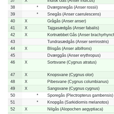
37
X
Indisk Gås (Anser indicus)
38
*
Dværgsnegås (Anser rossii)
39
*
Snegås (Anser caerulescens)
40
X
Grågås (Anser anser)
41
X
Tajgasædgås (Anser fabalis)
42
X
Kortnæbbet Gås (Anser brachyrhync
43
Tundrasædgås (Anser serrirostris)
44
X
Blisgås (Anser albifrons)
45
Dværggås (Anser erythropus)
46
X
Sortsvane (Cygnus atratus)
47
X
Knopsvane (Cygnus olor)
48
X
Pibesvane (Cygnus columbianus)
49
X
Sangsvane (Cygnus cygnus)
50
*
Sporegås (Plectropterus gambensis)
51
*
Knopgås (Sarkidiornis melanotos)
52
X
Nilgås (Alopochen aegyptiaca)