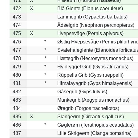
471
X
Fiskeørn (Pandion haliaetus)
472
X
Blå Glente (Elanus caeruleus)
473
Lammegrib (Gypaetus barbatus)
474
Ådselgrib (Neophron percnopterus)
475
X
Hvepsevåge (Pernis apivorus)
476
*
Østlig Hvepsevåge (Pernis ptilorhyn
477
*
Svalehaleglente (Elanoides forficatu
478
*
Hættegrib (Necrosyrtes monachus)
479
*
Hvidrygget Grib (Gyps africanus)
480
*
Rüppells Grib (Gyps rueppelli)
481
*
Himalayagrib (Gyps himalayensis)
482
Gåsegrib (Gyps fulvus)
483
Munkegrib (Aegypius monachus)
484
Øregrib (Torgos tracheliotos)
485
X
Slangeørn (Circaetus gallicus)
486
*
Gøglerørn (Terathopius ecaudatus)
487
Lille Skrigeørn (Clanga pomarina)