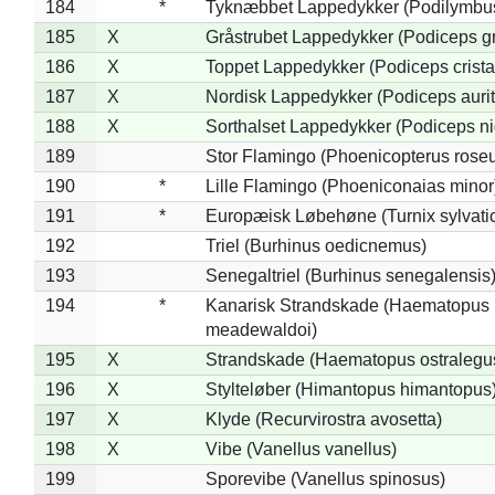
184
*
Tyknæbbet Lappedykker (Podilymbu
185
X
Gråstrubet Lappedykker (Podiceps g
186
X
Toppet Lappedykker (Podiceps crista
187
X
Nordisk Lappedykker (Podiceps aurit
188
X
Sorthalset Lappedykker (Podiceps nig
189
Stor Flamingo (Phoenicopterus rose
190
*
Lille Flamingo (Phoeniconaias minor
191
*
Europæisk Løbehøne (Turnix sylvati
192
Triel (Burhinus oedicnemus)
193
Senegaltriel (Burhinus senegalensis
194
*
Kanarisk Strandskade (Haematopus
meadewaldoi)
195
X
Strandskade (Haematopus ostralegu
196
X
Stylteløber (Himantopus himantopus
197
X
Klyde (Recurvirostra avosetta)
198
X
Vibe (Vanellus vanellus)
199
Sporevibe (Vanellus spinosus)