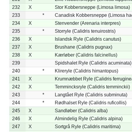
232
X
Stor Kobbersneppe (Limosa limosa)
233
*
Canadisk Kobbersneppe (Limosa ha
234
X
Stenvender (Arenaria interpres)
235
*
Storryle (Calidris tenuirostris)
236
X
Islandsk Ryle (Calidris canutus)
237
X
Brushane (Calidris pugnax)
238
X
Kærløber (Calidris falcinellus)
239
Spidshalet Ryle (Calidris acuminata)
240
*
Klireryle (Calidris himantopus)
241
X
Krumnæbbet Ryle (Calidris ferrugine
242
X
Temmincksryle (Calidris temminckii)
243
*
Langtået Ryle (Calidris subminuta)
244
*
Rødhalset Ryle (Calidris ruficollis)
245
X
Sandløber (Calidris alba)
246
X
Almindelig Ryle (Calidris alpina)
247
X
Sortgrå Ryle (Calidris maritima)