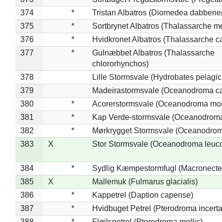
374
*
Tristan Albatros (Diomedea dabbene
375
*
Sortbrynet Albatros (Thalassarche m
376
*
Hvidkronet Albatros (Thalassarche c
377
*
Gulnæbbet Albatros (Thalassarche
chlororhynchos)
378
Lille Stormsvale (Hydrobates pelagic
379
Madeirastormsvale (Oceanodroma ca
380
*
Acorerstormsvale (Oceanodroma mon
381
*
Kap Verde-stormsvale (Oceanodroma
382
*
Mørkrygget Stormsvale (Oceanodrom
383
X
Stor Stormsvale (Oceanodroma leuc
384
*
Sydlig Kæmpestormfugl (Macronecte
385
X
Mallemuk (Fulmarus glacialis)
386
*
Kappetrel (Daption capense)
387
*
Hvidbuget Petrel (Pterodroma incerta
388
*
Fløjlspetrel (Pterodroma mollis)