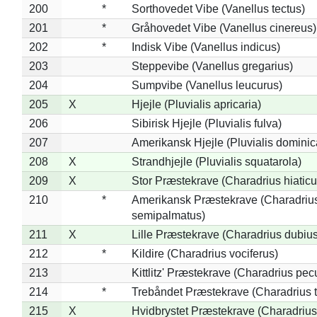
200
*
Sorthovedet Vibe (Vanellus tectus)
201
*
Gråhovedet Vibe (Vanellus cinereus)
202
*
Indisk Vibe (Vanellus indicus)
203
Steppevibe (Vanellus gregarius)
204
Sumpvibe (Vanellus leucurus)
205
X
Hjejle (Pluvialis apricaria)
206
Sibirisk Hjejle (Pluvialis fulva)
207
Amerikansk Hjejle (Pluvialis dominic
208
X
Strandhjejle (Pluvialis squatarola)
209
X
Stor Præstekrave (Charadrius hiaticu
210
*
Amerikansk Præstekrave (Charadriu
semipalmatus)
211
X
Lille Præstekrave (Charadrius dubius
212
*
Kildire (Charadrius vociferus)
213
Kittlitz' Præstekrave (Charadrius pec
214
*
Trebåndet Præstekrave (Charadrius tr
215
X
Hvidbrystet Præstekrave (Charadrius