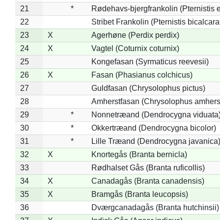
21
*
Rødehavs-bjergfrankolin (Pternistis e
22
Stribet Frankolin (Pternistis bicalcara
23
X
Agerhøne (Perdix perdix)
24
X
Vagtel (Coturnix coturnix)
25
Kongefasan (Syrmaticus reevesii)
26
X
Fasan (Phasianus colchicus)
27
Guldfasan (Chrysolophus pictus)
28
Amherstfasan (Chrysolophus amhers
29
*
Nonnetræand (Dendrocygna viduata
30
*
Okkertræand (Dendrocygna bicolor)
31
*
Lille Træand (Dendrocygna javanica
32
X
Knortegås (Branta bernicla)
33
Rødhalset Gås (Branta ruficollis)
34
X
Canadagås (Branta canadensis)
35
X
Bramgås (Branta leucopsis)
36
Dværgcanadagås (Branta hutchinsii)