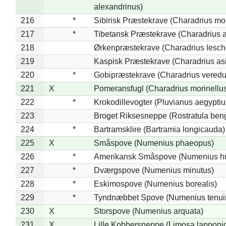
alexandrinus)
216
*
Sibirisk Præstekrave (Charadrius mo
217
*
Tibetansk Præstekrave (Charadrius at
218
Ørkenpræstekrave (Charadrius lesche
219
Kaspisk Præstekrave (Charadrius asi
220
*
Gobipræstekrave (Charadrius veredu
221
X
Pomeransfugl (Charadrius morinellu
222
*
Krokodillevogter (Pluvianus aegyptiu
223
Broget Riksesneppe (Rostratula ben
224
*
Bartramsklire (Bartramia longicauda)
225
X
Småspove (Numenius phaeopus)
226
*
Amerikansk Småspove (Numenius h
227
*
Dværgspove (Numenius minutus)
228
*
Eskimospove (Numenius borealis)
229
*
Tyndnæbbet Spove (Numenius tenuiro
230
X
Storspove (Numenius arquata)
231
X
Lille Kobbersneppe (Limosa lapponi