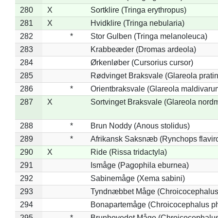
280
X
Sortklire (Tringa erythropus)
281
X
Hvidklire (Tringa nebularia)
282
*
Stor Gulben (Tringa melanoleuca)
283
Krabbeæder (Dromas ardeola)
284
Ørkenløber (Cursorius cursor)
285
Rødvinget Braksvale (Glareola pratin
286
*
Orientbraksvale (Glareola maldivaru
287
X
Sortvinget Braksvale (Glareola nord
288
*
Brun Noddy (Anous stolidus)
289
*
Afrikansk Saksnæb (Rynchops flaviro
290
X
Ride (Rissa tridactyla)
291
Ismåge (Pagophila eburnea)
292
Sabinemåge (Xema sabini)
293
Tyndnæbbet Måge (Chroicocephalus
294
Bonapartemåge (Chroicocephalus ph
295
*
Brunhovedet Måge (Chroicocephalu