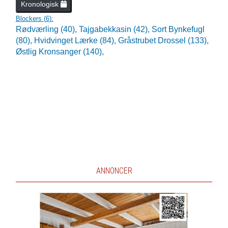
Kronologisk
Blockers (
6
):
Rødværling (40),
Tajgabekkasin (42),
Sort Bynkefugl
(80),
Hvidvinget Lærke (84),
Gråstrubet Drossel (133),
Østlig Kronsanger (140),
ANNONCER