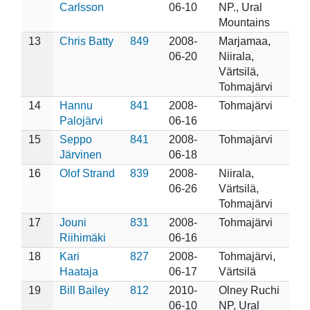
Carlsson
06-10
NP., Ural
Mountains
13
Chris Batty
849
2008-
Marjamaa,
06-20
Niirala,
Värtsilä,
Tohmajärvi
14
Hannu
841
2008-
Tohmajärvi
Palojärvi
06-16
15
Seppo
841
2008-
Tohmajärvi
Järvinen
06-18
16
Olof Strand
839
2008-
Niirala,
06-26
Värtsilä,
Tohmajärvi
17
Jouni
831
2008-
Tohmajärvi
Riihimäki
06-16
18
Kari
827
2008-
Tohmajärvi,
Haataja
06-17
Värtsilä
19
Bill Bailey
812
2010-
Olney Ruchi
06-10
NP, Ural