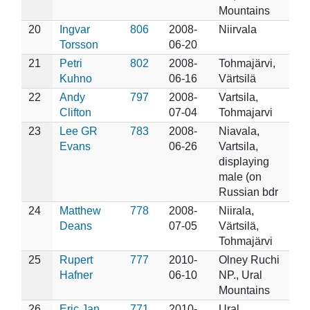
Mountains
20
Ingvar
806
2008-
Niirvala
Torsson
06-20
21
Petri
802
2008-
Tohmajärvi,
Kuhno
06-16
Värtsilä
22
Andy
797
2008-
Vartsila,
Clifton
07-04
Tohmajarvi
23
Lee GR
783
2008-
Niavala,
Evans
06-26
Vartsila,
displaying
male (on
Russian bdr
24
Matthew
778
2008-
Niirala,
Deans
07-05
Värtsilä,
Tohmajärvi
25
Rupert
777
2010-
Olney Ruchi
Hafner
06-10
NP., Ural
Mountains
26
Eric Jan
771
2010-
Ural