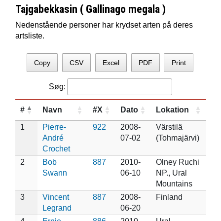
Tajgabekkasin ( Gallinago megala )
Nedenstående personer har krydset arten på deres
artsliste.
Copy
CSV
Excel
PDF
Print
Søg:
#
Navn
#X
Dato
Lokation
1
Pierre-
922
2008-
Värstilä
André
07-02
(Tohmajärvi)
Crochet
2
Bob
887
2010-
Olney Ruchi
Swann
06-10
NP., Ural
Mountains
3
Vincent
887
2008-
Finland
Legrand
06-20