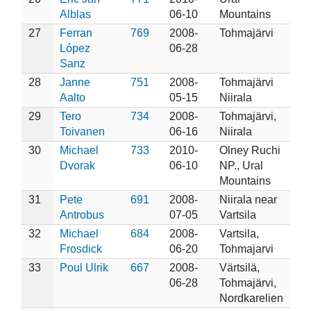
Alblas
06-10
Mountains
27
Ferran
769
2008-
Tohmajärvi
López
06-28
Sanz
28
Janne
751
2008-
Tohmajärvi
Aalto
05-15
Niirala
29
Tero
734
2008-
Tohmajärvi,
Toivanen
06-16
Niirala
30
Michael
733
2010-
Olney Ruchi
Dvorak
06-10
NP., Ural
Mountains
31
Pete
691
2008-
Niirala near
Antrobus
07-05
Vartsila
32
Michael
684
2008-
Vartsila,
Frosdick
06-20
Tohmajarvi
33
Poul Ulrik
667
2008-
Värtsilä,
06-28
Tohmajärvi,
Nordkarelien