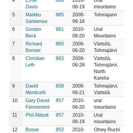
4
Ernie
886
2010-
Ural
Davis
06-19
mountains
5
Markku
885
2008-
Tohmajarvi
Santamaa
06-18
6
Gordon
881
2010-
Ural
Beck
06-20
Mountains
7
Richard
865
2008-
Värtsilä,
Bonser
06-20
Tohmajärvi
8
Christian
863
2008-
Värtsilä,
Leth
06-28
Tohmajärvi,
North
Karelia
9
David
858
2008-
Tohmajärvi,
Monticelli
06-21
Värtsilä
10
Gary David
857
2010-
ural
Fennemore
06-20
mountains
11
Phil Abbott
857
2010-
Ural
06-19
mountains
12
Bosse
852
2010-
Olney Ruchi