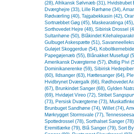
(28),
Afrikansk Sølvnæb (31),
Hvidstrubet 
Dværghejre (33),
Lille Rørhøne (34),
Amar
Rødværling (40),
Tajgabekkasin (42),
Oran
Sortnæbbet Gøg (45),
Maskearatinga (45)
Sorthovedet Hejre (48),
Sibirisk Drossel (
Sultanhøne (50),
Blåkindet Kilehaleparaki
Gulbuget Askespætte (51),
Savanneellekr
Guløjet Skoggerdue (54),
Koboltkernebide
Papegøjenæb (55),
Blånakket Musefugl (
Amerikansk Dværgterne (57),
Østlig Pivi (
Dominikanerenke (59),
Sibirisk Hedepiber
(60),
Ildsanger (63),
Hættesanger (64),
Ple
Hvidbrynet Dværgalk (66),
Rødhovedet Ara
(67),
Brunkindet Sanger (68),
Gylden Natr
(69),
Hvidøjet Vireo (72),
Stribet Sangspur
(73),
Persisk Dværgterne (73),
Muskatfinke
Brunbuget Sandhøne (74),
Willet (74),
Ame
Mørkrygget Stormsvale (77),
Tennesseesa
Spottedrossel (78),
Sorthalset Sanger (78
Eremitlærke (79),
Blå Sanger (79),
Sort By