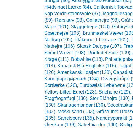
Sanger (80),
Rustrygget Skovdrossel (83)
Hvidvinget Lærke (84),
Californisk Topvagt
Kap Verde-stormsvale (87),
Magnoliesange
(89),
Rørskarv (93),
Goliathejre (93),
Gråho
Måge (101),
Skyggehejre (103),
Gulbrystet
Spætmejse (103),
Brunmasket Væver (10
Nathøg (105),
Blåkronet Ellekrage (105),
T
Nathejre (106),
Skotsk Dalrype (107),
Treb
Stribet Væver (108),
Rødfodet Sule (109),
Krage (111),
Bobwhite (113),
Philadelphia
(114),
Kanarisk Blå Bogfinke (116),
Tajgaf
(120),
Amerikansk Ildstjert (120),
Canadisk
Kanelpapegøjenæb (124),
Dværgskråpe (
Sortlærke (126),
Europæisk Løbehøne (12
Yellow-billed Egret (128),
Snehejre (129),
Pragtfregatfugl (130),
Stor Blåhejre (130),
(130),
Skarlagentangar (130),
Socotraskar
(132),
Moskusand (133),
Gråstrubet Dross
(135),
Sahelspurv (135),
Nandayparakit (1
Øreskarv (139),
Sahelbiæder (140),
Østlig