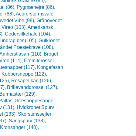
,
Sibirisk Gråklire (84),
el (86),
Pygmæhejre (86),
r (88),
Acorerstormsvale
vedet Vibe (98),
Gråhovedet
 Vireo (103),
Amerikansk
3),
Cedersilkehale (104),
undrapiber (105),
Gulkronet
åndet Præstekrave (108),
Amherstfasan (110),
Broget
vireo (114),
Eremitdrossel
luesnapper (117),
Kongefasan
 Kobbersneppe (122),
125),
Rosapelikan (126),
7),
Brillevanddrossel (127),
Burmastær (129),
Pallas' Græshoppesanger
v (131),
Hvidkronet Spurv
el (133),
Skorstenssejler
37),
Sangspurv (138),
 Kronsanger (140),