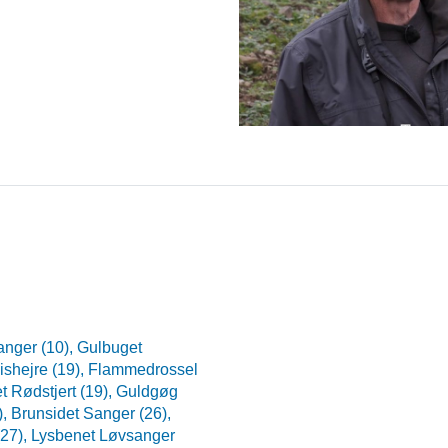
nger (10),
Gulbuget
ishejre (19),
Flammedrossel
 Rødstjert (19),
Guldgøg
),
Brunsidet Sanger (26),
(27),
Lysbenet Løvsanger