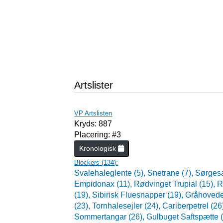
Artslister
VP Artslisten
Kryds: 887
Placering: #3
Kronologisk
Blockers (
134
):
Svalehaleglente (5),
Snetrane (7),
Sørgesa
Empidonax (11),
Rødvinget Trupial (15),
R
(19),
Sibirisk Fluesnapper (19),
Gråhovedet
(23),
Tornhalesejler (24),
Cariberpetrel (26
Sommertangar (26),
Gulbuget Saftspætte 