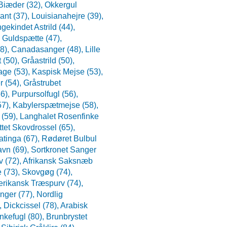
Biæder (32),
Okkergul
ant (37),
Louisianahejre (39),
gekindet Astrild (44),
,
Guldspætte (47),
48),
Canadasanger (48),
Lille
t (50),
Gråastrild (50),
age (53),
Kaspisk Mejse (53),
r (54),
Gråstrubet
56),
Purpursolfugl (56),
57),
Kabylerspætmejse (58),
 (59),
Langhalet Rosenfinke
ttet Skovdrossel (65),
tinga (67),
Rødøret Bulbul
avn (69),
Sortkronet Sanger
v (72),
Afrikansk Saksnæb
 (73),
Skovgøg (74),
rikansk Træspurv (74),
nger (77),
Nordlig
),
Dickcissel (78),
Arabisk
nkefugl (80),
Brunbrystet