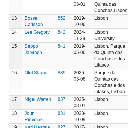
03-01
Quinta das
Conchas,Lisbon
13
Bosse
852
2019-
Lisbon
Carlsson
10-06
14
Lee Gregory
842
2024-
Lisbon
11-29
University
15
Seppo
841
2019-
Lisbon, Parque
Järvinen
05-06
da Quinta das
Conchas e dos
Lilases
16
Olof Strand
839
2026-
Parque da
03-08
Quintas das
Conchas e dos
Lilases, Lisbon
17
Nigel Warren
837
2025-
Lisbon
03-01
18
Jouni
831
2023-
Lisbon
Riihimäki
10-09
19
Kari Haataja
827
2017-
Lisbon