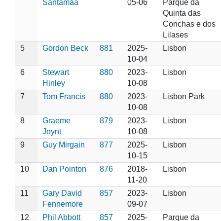
Santamaa
05-06
Parque da
Quinta das
Conchas e dos
Lilases
5
Gordon Beck
881
2025-
Lisbon
10-04
6
Stewart
880
2023-
Lisbon
Hinley
10-08
7
Tom Francis
880
2023-
Lisbon Park
10-08
8
Graeme
879
2023-
Lisbon
Joynt
10-08
9
Guy Mirgain
877
2025-
Lisbon
10-15
10
Dan Pointon
876
2018-
Lisbon
11-20
11
Gary David
857
2023-
Lisbon
Fennemore
09-07
12
Phil Abbott
857
2025-
Parque da