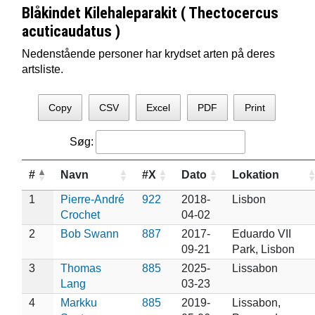
Blåkindet Kilehaleparakit ( Thectocercus
acuticaudatus )
Nedenstående personer har krydset arten på deres
artsliste.
Copy
CSV
Excel
PDF
Print
Søg:
#
Navn
#X
Dato
Lokation
1
Pierre-André
922
2018-
Lisbon
Crochet
04-02
2
Bob Swann
887
2017-
Eduardo VII
09-21
Park, Lisbon
3
Thomas
885
2025-
Lissabon
Lang
03-23
4
Markku
885
2019-
Lissabon,