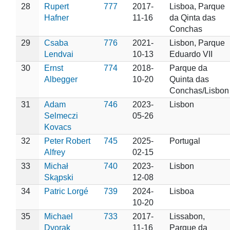
28
Rupert
777
2017-
Lisboa, Parque
Hafner
11-16
da Qinta das
Conchas
29
Csaba
776
2021-
Lisbon, Parque
Lendvai
10-13
Eduardo VII
30
Ernst
774
2018-
Parque da
Albegger
10-20
Quinta das
Conchas/Lisbon
31
Adam
746
2023-
Lisbon
Selmeczi
05-26
Kovacs
32
Peter Robert
745
2025-
Portugal
Alfrey
02-15
33
Michał
740
2023-
Lisbon
Skąpski
12-08
34
Patric Lorgé
739
2024-
Lisboa
10-20
35
Michael
733
2017-
Lissabon,
Dvorak
11-16
Parque da