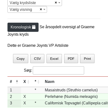
×
Vælg krydsliste
×
Vælg visning
Se årsopdelt oversigt af
Graeme
Kronologisk
Joynt
s kryds
Dette er Graeme Joynts VP Artsliste
Copy
CSV
Excel
PDF
Print
Søg:
#
X
*
Navn
1
*
Masaistruds (Struthio camelus)
2
X
Perlehøne (Numida meleagris)
3
X
*
Californisk Topvagtel (Callipepla cali