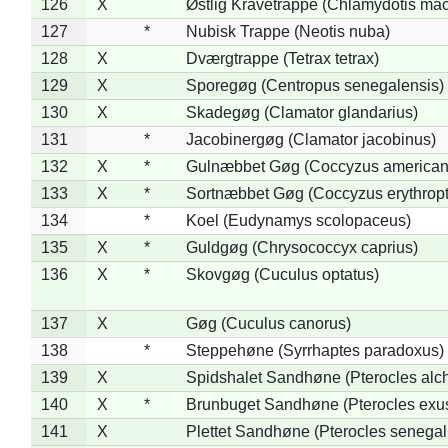
126
X
Østlig Kravetrappe (Chlamydotis mac
127
*
Nubisk Trappe (Neotis nuba)
128
X
Dværgtrappe (Tetrax tetrax)
129
X
Sporegøg (Centropus senegalensis)
130
X
Skadegøg (Clamator glandarius)
131
*
Jacobinergøg (Clamator jacobinus)
132
X
*
Gulnæbbet Gøg (Coccyzus american
133
X
*
Sortnæbbet Gøg (Coccyzus erythrop
134
*
Koel (Eudynamys scolopaceus)
135
X
*
Guldgøg (Chrysococcyx caprius)
136
X
*
Skovgøg (Cuculus optatus)
137
X
Gøg (Cuculus canorus)
138
*
Steppehøne (Syrrhaptes paradoxus)
139
X
Spidshalet Sandhøne (Pterocles alch
140
X
*
Brunbuget Sandhøne (Pterocles exus
141
X
Plettet Sandhøne (Pterocles senegal