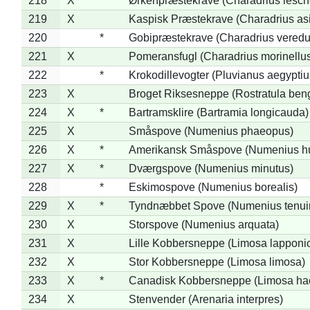
218
X
Ørkenpræstekrave (Charadrius lesche
219
X
Kaspisk Præstekrave (Charadrius asi
220
*
Gobipræstekrave (Charadrius veredu
221
X
Pomeransfugl (Charadrius morinellu
222
*
Krokodillevogter (Pluvianus aegyptiu
223
X
Broget Riksesneppe (Rostratula ben
224
X
*
Bartramsklire (Bartramia longicauda)
225
X
Småspove (Numenius phaeopus)
226
X
*
Amerikansk Småspove (Numenius h
227
X
*
Dværgspove (Numenius minutus)
228
*
Eskimospove (Numenius borealis)
229
X
*
Tyndnæbbet Spove (Numenius tenuiro
230
X
Storspove (Numenius arquata)
231
X
Lille Kobbersneppe (Limosa lapponi
232
X
Stor Kobbersneppe (Limosa limosa)
233
X
*
Canadisk Kobbersneppe (Limosa ha
234
X
Stenvender (Arenaria interpres)