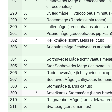
297
X
*
Gråhovedet Måge (Chroicocephalus
cirrocephalus)
298
X
Dværgmåge (Hydrocoloeus minutus)
299
X
Rosenmåge (Rhodostethia rosea)
300
X
Lattermåge (Leucophaeus atricilla)
301
X
Præriemåge (Leucophaeus pipixcan
302
*
Reliktmåge (Ichthyaetus relictus)
303
X
Audouinsmåge (Ichthyaetus audouini
304
X
Sorthovedet Måge (Ichthyaetus mela
305
X
Stor Sorthovedet Måge (Ichthyaetus 
306
X
Rødehavsmåge (Ichthyaetus leucop
307
X
Sodfarvet Måge (Ichthyaetus hempric
308
X
Stormmåge (Larus canus)
309
*
Amerikansk Stormmåge (Larus brach
310
X
Ringnæbbet Måge (Larus delawarens
311
X
Svartbag (Larus marinus)