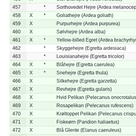
457
*
Sorthovedet Hejre (Ardea melanocep
458
X
*
Goliathejre (Ardea goliath)
459
X
Purpurhejre (Ardea purpurea)
460
X
Sølvhejre (Ardea alba)
461
X
*
Yellow-billed Egret (Ardea brachyrh
462
*
Skyggehejre (Egretta ardesiaca)
463
*
Louisianahejre (Egretta tricolor)
464
X
*
Blåhejre (Egretta caerulea)
465
X
*
Snehejre (Egretta thula)
466
X
Silkehejre (Egretta garzetta)
467
X
Revhejre (Egretta gularis)
468
X
Hvid Pelikan (Pelecanus onocrotalus
469
X
Rosapelikan (Pelecanus rufescens)
470
X
Krøltoppet Pelikan (Pelecanus crisp
471
X
Fiskeørn (Pandion haliaetus)
472
X
Blå Glente (Elanus caeruleus)