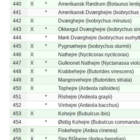
440
X
*
Amerikansk Rørdrum (Botaurus lenti
441
*
Amerikansk Dværghejre (Ixobrychus e
442
X
Dværghejre (Ixobrychus minutus)
443
X
*
Okkergul Dværghejre (Ixobrychus sin
444
*
Mørk Dværghejre (Ixobrychus eurhy
445
X
*
Pygmæhejre (Ixobrychus sturmii)
446
X
Nathejre (Nycticorax nycticorax)
447
X
*
Gulkronet Nathejre (Nyctanassa viol
448
X
*
Krabbehejre (Butorides virescens)
449
X
Mangrovehejre (Butorides striata)
450
X
Tophejre (Ardeola ralloides)
451
*
Rishejre (Ardeola grayii)
452
*
Vinhejre (Ardeola bacchus)
453
X
Kohejre (Bubulcus ibis)
454
*
Østlig Kohejre (Bubulcus coromandu
455
X
Fiskehejre (Ardea cinerea)
456
X
*
Stor Blåhejre (Ardea herodias)