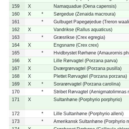
159
X
Namaquadue (Oena capensis)
160
X
*
Sørgedue (Zenaida macroura)
161
*
Gulbuget Papegøjedue (Treron waali
162
X
Vandrikse (Rallus aquaticus)
163
*
Græsrikse (Crex egregia)
164
X
Engsnarre (Crex crex)
165
*
Hvidbrystet Rørhøne (Amaurornis ph
166
X
Lille Rørvagtel (Porzana parva)
167
X
Dværgrørvagtel (Porzana pusilla)
168
X
Plettet Rørvagtel (Porzana porzana)
169
X
*
Sorarørvagtel (Porzana carolina)
170
*
Stribet Rørvagtel (Aenigmatolimnas 
171
X
Sultanhøne (Porphyrio porphyrio)
172
*
Lille Sultanhøne (Porphyrio alleni)
173
*
Amerikansk Sultanhøne (Porphyrio m