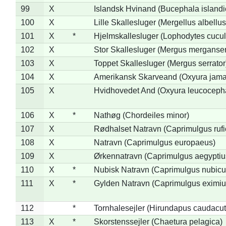
99
X
Islandsk Hvinand (Bucephala islandi
100
X
Lille Skallesluger (Mergellus albellus
101
X
*
Hjelmskallesluger (Lophodytes cucul
102
X
Stor Skallesluger (Mergus merganser
103
X
Toppet Skallesluger (Mergus serrator
104
X
Amerikansk Skarveand (Oxyura jama
105
X
Hvidhovedet And (Oxyura leucoceph
106
X
*
Nathøg (Chordeiles minor)
107
X
Rødhalset Natravn (Caprimulgus rufic
108
X
Natravn (Caprimulgus europaeus)
109
X
Ørkennatravn (Caprimulgus aegyptiu
110
X
*
Nubisk Natravn (Caprimulgus nubicu
111
X
*
Gylden Natravn (Caprimulgus eximiu
112
*
Tornhalesejler (Hirundapus caudacut
113
X
*
Skorstenssejler (Chaetura pelagica)