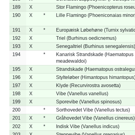
189
X
Stor Flamingo (Phoenicopterus rose
190
X
*
Lille Flamingo (Phoeniconaias minor
191
X
*
Europæisk Løbehøne (Turnix sylvati
192
X
Triel (Burhinus oedicnemus)
193
X
Senegaltriel (Burhinus senegalensis
194
*
Kanarisk Strandskade (Haematopus
meadewaldoi)
195
X
Strandskade (Haematopus ostralegu
196
X
Stylteløber (Himantopus himantopus
197
X
Klyde (Recurvirostra avosetta)
198
X
Vibe (Vanellus vanellus)
199
X
Sporevibe (Vanellus spinosus)
200
*
Sorthovedet Vibe (Vanellus tectus)
201
X
*
Gråhovedet Vibe (Vanellus cinereus)
202
X
*
Indisk Vibe (Vanellus indicus)
203
X
Steppevibe (Vanellus gregarius)