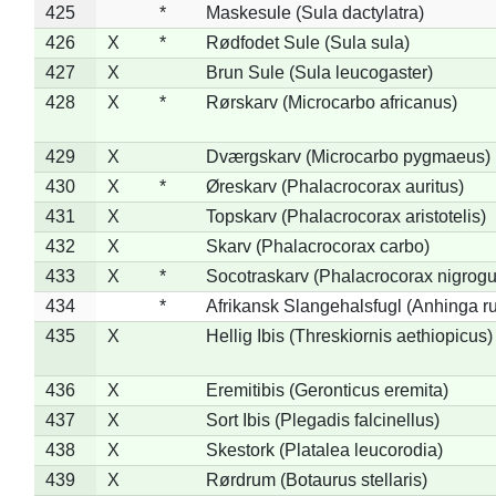
425
*
Maskesule (Sula dactylatra)
426
X
*
Rødfodet Sule (Sula sula)
427
X
Brun Sule (Sula leucogaster)
428
X
*
Rørskarv (Microcarbo africanus)
429
X
Dværgskarv (Microcarbo pygmaeus)
430
X
*
Øreskarv (Phalacrocorax auritus)
431
X
Topskarv (Phalacrocorax aristotelis)
432
X
Skarv (Phalacrocorax carbo)
433
X
*
Socotraskarv (Phalacrocorax nigrogul
434
*
Afrikansk Slangehalsfugl (Anhinga ru
435
X
Hellig Ibis (Threskiornis aethiopicus)
436
X
Eremitibis (Geronticus eremita)
437
X
Sort Ibis (Plegadis falcinellus)
438
X
Skestork (Platalea leucorodia)
439
X
Rørdrum (Botaurus stellaris)