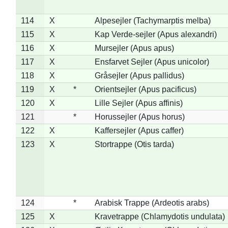
114
X
Alpesejler (Tachymarptis melba)
115
X
Kap Verde-sejler (Apus alexandri)
116
X
Mursejler (Apus apus)
117
X
Ensfarvet Sejler (Apus unicolor)
118
X
Gråsejler (Apus pallidus)
119
X
*
Orientsejler (Apus pacificus)
120
X
Lille Sejler (Apus affinis)
121
*
Horussejler (Apus horus)
122
X
Kaffersejler (Apus caffer)
123
X
Stortrappe (Otis tarda)
124
*
Arabisk Trappe (Ardeotis arabs)
125
X
Kravetrappe (Chlamydotis undulata)