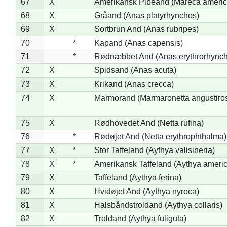
67
X
Amerikansk Pibeand (Mareca americ
68
X
Gråand (Anas platyrhynchos)
69
X
Sortbrun And (Anas rubripes)
70
*
Kapand (Anas capensis)
71
*
Rødnæbbet And (Anas erythrorhynch
72
X
Spidsand (Anas acuta)
73
X
Krikand (Anas crecca)
74
X
Marmorand (Marmaronetta angustirost
75
X
Rødhovedet And (Netta rufina)
76
*
Rødøjet And (Netta erythrophthalma)
77
X
*
Stor Taffeland (Aythya valisineria)
78
X
*
Amerikansk Taffeland (Aythya ameri
79
X
Taffeland (Aythya ferina)
80
X
Hvidøjet And (Aythya nyroca)
81
X
Halsbåndstroldand (Aythya collaris)
82
X
Troldand (Aythya fuligula)