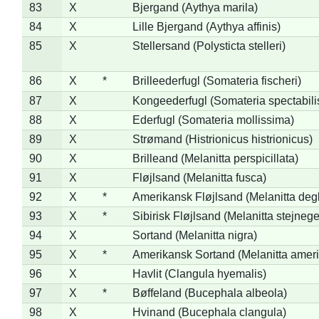
83
X
Bjergand (Aythya marila)
84
X
Lille Bjergand (Aythya affinis)
85
X
Stellersand (Polysticta stelleri)
86
X
*
Brilleederfugl (Somateria fischeri)
87
X
Kongeederfugl (Somateria spectabili
88
X
Ederfugl (Somateria mollissima)
89
X
Strømand (Histrionicus histrionicus)
90
X
Brilleand (Melanitta perspicillata)
91
X
Fløjlsand (Melanitta fusca)
92
X
*
Amerikansk Fløjlsand (Melanitta deg
93
X
*
Sibirisk Fløjlsand (Melanitta stejnege
94
X
Sortand (Melanitta nigra)
95
X
*
Amerikansk Sortand (Melanitta amer
96
X
Havlit (Clangula hyemalis)
97
X
*
Bøffeland (Bucephala albeola)
98
X
Hvinand (Bucephala clangula)