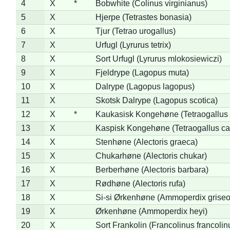
4
X
*
Bobwhite (Colinus virginianus)
5
X
Hjerpe (Tetrastes bonasia)
6
X
Tjur (Tetrao urogallus)
7
X
Urfugl (Lyrurus tetrix)
8
X
Sort Urfugl (Lyrurus mlokosiewiczi)
9
X
Fjeldrype (Lagopus muta)
10
X
Dalrype (Lagopus lagopus)
11
X
Skotsk Dalrype (Lagopus scotica)
12
X
*
Kaukasisk Kongehøne (Tetraogallus 
13
X
Kaspisk Kongehøne (Tetraogallus ca
14
X
Stenhøne (Alectoris graeca)
15
X
Chukarhøne (Alectoris chukar)
16
X
Berberhøne (Alectoris barbara)
17
X
Rødhøne (Alectoris rufa)
18
X
Si-si Ørkenhøne (Ammoperdix griseo
19
X
Ørkenhøne (Ammoperdix heyi)
20
X
Sort Frankolin (Francolinus francolin