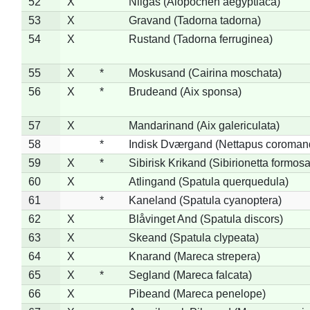
52
X
Nilgås (Alopochen aegyptiaca)
53
X
Gravand (Tadorna tadorna)
54
X
Rustand (Tadorna ferruginea)
55
X
*
Moskusand (Cairina moschata)
56
X
*
Brudeand (Aix sponsa)
57
X
Mandarinand (Aix galericulata)
58
*
Indisk Dværgand (Nettapus coroman
59
X
*
Sibirisk Krikand (Sibirionetta formosa
60
X
Atlingand (Spatula querquedula)
61
*
Kaneland (Spatula cyanoptera)
62
X
Blåvinget And (Spatula discors)
63
X
Skeand (Spatula clypeata)
64
X
Knarand (Mareca strepera)
65
X
*
Segland (Mareca falcata)
66
X
Pibeand (Mareca penelope)