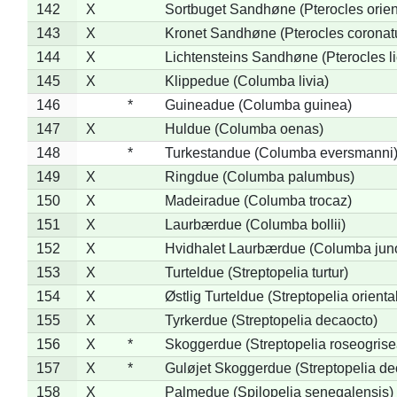
142
X
Sortbuget Sandhøne (Pterocles orient
143
X
Kronet Sandhøne (Pterocles coronat
144
X
Lichtensteins Sandhøne (Pterocles lic
145
X
Klippedue (Columba livia)
146
*
Guineadue (Columba guinea)
147
X
Huldue (Columba oenas)
148
*
Turkestandue (Columba eversmanni
149
X
Ringdue (Columba palumbus)
150
X
Madeiradue (Columba trocaz)
151
X
Laurbærdue (Columba bollii)
152
X
Hvidhalet Laurbærdue (Columba jun
153
X
Turteldue (Streptopelia turtur)
154
X
Østlig Turteldue (Streptopelia oriental
155
X
Tyrkerdue (Streptopelia decaocto)
156
X
*
Skoggerdue (Streptopelia roseogrise
157
X
*
Guløjet Skoggerdue (Streptopelia de
158
X
Palmedue (Spilopelia senegalensis)