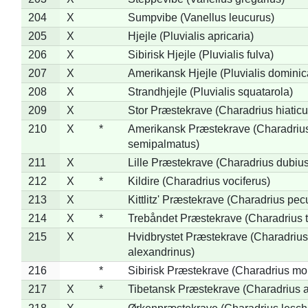
204
X
Sumpvibe (Vanellus leucurus)
205
X
Hjejle (Pluvialis apricaria)
206
X
Sibirisk Hjejle (Pluvialis fulva)
207
X
Amerikansk Hjejle (Pluvialis dominic
208
X
Strandhjejle (Pluvialis squatarola)
209
X
Stor Præstekrave (Charadrius hiaticu
210
X
*
Amerikansk Præstekrave (Charadriu
semipalmatus)
211
X
Lille Præstekrave (Charadrius dubius
212
X
*
Kildire (Charadrius vociferus)
213
X
Kittlitz' Præstekrave (Charadrius pec
214
X
*
Trebåndet Præstekrave (Charadrius tr
215
X
Hvidbrystet Præstekrave (Charadrius
alexandrinus)
216
*
Sibirisk Præstekrave (Charadrius mo
217
X
*
Tibetansk Præstekrave (Charadrius at