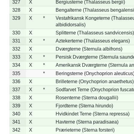
327
X
Bergiusterne (Thalasseus bergii)
328
X
Bengalterne (Thalasseus bengalensi
329
X
*
Vestafrikansk Kongeterne (Thalasse
albididorsalis)
330
X
Splitterne (Thalasseus sandvicensis)
331
X
*
Aztekerterne (Thalasseus elegans)
332
X
Dværgterne (Sternula albifrons)
333
X
*
Persisk Dværgterne (Sternula saunde
334
X
*
Amerikansk Dværgterne (Sternula ant
335
*
Beringsterne (Onychoprion aleuticus
336
X
Brilleterne (Onychoprion anaethetus)
337
X
*
Sodfarvet Terne (Onychoprion fuscat
338
X
Rosenterne (Sterna dougallii)
339
X
Fjordterne (Sterna hirundo)
340
X
Hvidkindet Terne (Sterna repressa)
341
X
Havterne (Sterna paradisaea)
342
X
Prærieterne (Sterna forsteri)