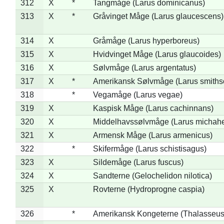
312
X
*
Tangmåge (Larus dominicanus)
313
X
*
Gråvinget Måge (Larus glaucescens)
314
X
Gråmåge (Larus hyperboreus)
315
X
Hvidvinget Måge (Larus glaucoides)
316
X
Sølvmåge (Larus argentatus)
317
X
*
Amerikansk Sølvmåge (Larus smiths
318
*
Vegamåge (Larus vegae)
319
X
Kaspisk Måge (Larus cachinnans)
320
X
Middelhavssølvmåge (Larus michahel
321
X
Armensk Måge (Larus armenicus)
322
*
Skifermåge (Larus schistisagus)
323
X
Sildemåge (Larus fuscus)
324
X
Sandterne (Gelochelidon nilotica)
325
X
Rovterne (Hydroprogne caspia)
326
*
Amerikansk Kongeterne (Thalasseu