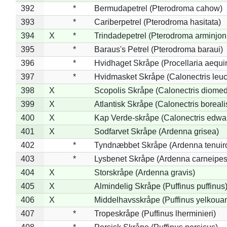
392
*
Bermudapetrel (Pterodroma cahow)
393
*
Cariberpetrel (Pterodroma hasitata)
394
X
*
Trindadepetrel (Pterodroma arminjon
395
*
Baraus's Petrel (Pterodroma baraui)
396
*
Hvidhaget Skråpe (Procellaria aequin
397
*
Hvidmasket Skråpe (Calonectris leu
398
X
Scopolis Skråpe (Calonectris diome
399
X
Atlantisk Skråpe (Calonectris boreali
400
X
Kap Verde-skråpe (Calonectris edwar
401
X
Sodfarvet Skråpe (Ardenna grisea)
402
*
Tyndnæbbet Skråpe (Ardenna tenuiro
403
*
Lysbenet Skråpe (Ardenna carneipes
404
X
Storskråpe (Ardenna gravis)
405
X
Almindelig Skråpe (Puffinus puffinus
406
X
Middelhavsskråpe (Puffinus yelkoua
407
*
Tropeskråpe (Puffinus lherminieri)