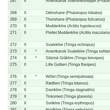
267
X
Amerikansk Svømmesneppe (Phalarop
268
X
Odinshane (Phalaropus lobatus)
269
X
Thorshane (Phalaropus fulicarius)
270
X
Mudderklire (Actitis hypoleucos)
271
X
Plettet Mudderklire (Actitis maculariu
272
X
Svaleklire (Tringa ochropus)
273
X
*
Amerikansk Svaleklire (Tringa solitar
274
X
*
Sibirisk Gråklire (Tringa brevipes)
275
X
Lille Gulben (Tringa flavipes)
276
X
*
Willet (Tringa semipalmata)
277
X
Rødben (Tringa totanus)
278
X
Damklire (Tringa stagnatilis)
279
X
Tinksmed (Tringa glareola)
280
X
Sortklire (Tringa erythropus)
281
X
Hvidklire (Tringa nebularia)