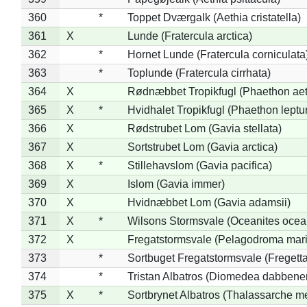
360
*
Toppet Dværgalk (Aethia cristatella)
361
X
Lunde (Fratercula arctica)
362
*
Hornet Lunde (Fratercula corniculata
363
*
Toplunde (Fratercula cirrhata)
364
X
Rødnæbbet Tropikfugl (Phaethon ae
365
X
*
Hvidhalet Tropikfugl (Phaethon leptu
366
X
Rødstrubet Lom (Gavia stellata)
367
X
Sortstrubet Lom (Gavia arctica)
368
X
*
Stillehavslom (Gavia pacifica)
369
X
Islom (Gavia immer)
370
X
Hvidnæbbet Lom (Gavia adamsii)
371
X
*
Wilsons Stormsvale (Oceanites ocea
372
X
Fregatstormsvale (Pelagodroma mar
373
*
Sortbuget Fregatstormsvale (Fregetta
374
*
Tristan Albatros (Diomedea dabbene
375
X
*
Sortbrynet Albatros (Thalassarche m