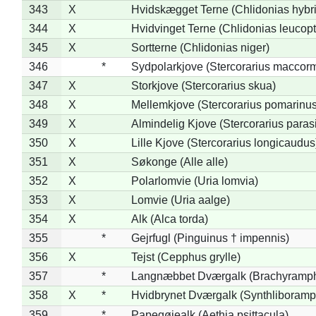
343
X
Hvidskægget Terne (Chlidonias hybr
344
X
Hvidvinget Terne (Chlidonias leucopt
345
X
Sortterne (Chlidonias niger)
346
*
Sydpolarkjove (Stercorarius maccorm
347
X
Storkjove (Stercorarius skua)
348
X
Mellemkjove (Stercorarius pomarinus
349
X
Almindelig Kjove (Stercorarius parasi
350
X
Lille Kjove (Stercorarius longicaudus
351
X
Søkonge (Alle alle)
352
X
Polarlomvie (Uria lomvia)
353
X
Lomvie (Uria aalge)
354
X
Alk (Alca torda)
355
*
Gejrfugl (Pinguinus † impennis)
356
X
Tejst (Cepphus grylle)
357
*
Langnæbbet Dværgalk (Brachyramph
358
X
*
Hvidbrynet Dværgalk (Synthliboramp
359
*
Papegøjealk (Aethia psittacula)