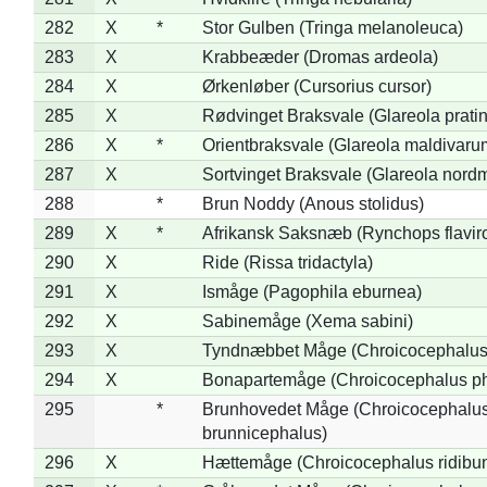
282
X
*
Stor Gulben (Tringa melanoleuca)
283
X
Krabbeæder (Dromas ardeola)
284
X
Ørkenløber (Cursorius cursor)
285
X
Rødvinget Braksvale (Glareola pratin
286
X
*
Orientbraksvale (Glareola maldivaru
287
X
Sortvinget Braksvale (Glareola nord
288
*
Brun Noddy (Anous stolidus)
289
X
*
Afrikansk Saksnæb (Rynchops flaviro
290
X
Ride (Rissa tridactyla)
291
X
Ismåge (Pagophila eburnea)
292
X
Sabinemåge (Xema sabini)
293
X
Tyndnæbbet Måge (Chroicocephalus
294
X
Bonapartemåge (Chroicocephalus ph
295
*
Brunhovedet Måge (Chroicocephalu
brunnicephalus)
296
X
Hættemåge (Chroicocephalus ridibu