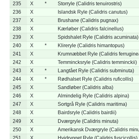
235
X
*
Storryle (Calidris tenuirostris)
236
X
Islandsk Ryle (Calidris canutus)
237
X
Brushane (Calidris pugnax)
238
X
Kærløber (Calidris falcinellus)
239
X
Spidshalet Ryle (Calidris acuminata)
240
X
*
Klireryle (Calidris himantopus)
241
X
Krumnæbbet Ryle (Calidris ferrugine
242
X
Temmincksryle (Calidris temminckii)
243
X
*
Langtået Ryle (Calidris subminuta)
244
X
*
Rødhalset Ryle (Calidris ruficollis)
245
X
Sandløber (Calidris alba)
246
X
Almindelig Ryle (Calidris alpina)
247
X
Sortgrå Ryle (Calidris maritima)
248
X
Bairdsryle (Calidris bairdii)
249
X
Dværgryle (Calidris minuta)
250
X
Amerikansk Dværgryle (Calidris minut
251
X
Hvidrygget Ryle (Calidris fuscicollis)