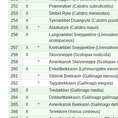
252
X
Prærieløber (Calidris subruficollis)
253
X
Stribet Ryle (Calidris melanotos)
254
X
Tyknæbbet Dværgryle (Calidris pusil
255
X
*
Alaskaryle (Calidris mauri)
256
X
Langnæbbet Sneppeklire (Limnodro
scolopaceus)
257
X
*
Kortnæbbet Sneppeklire (Limnodrom
258
X
Skovsneppe (Scolopax rusticola)
259
*
Amerikansk Skovsneppe (Scolopax m
260
X
Enkeltbekkasin (Lymnocryptes minim
261
*
Sibirisk Bekkasin (Gallinago stenura
262
*
Tajgabekkasin (Gallinago megala)
263
X
Tredækker (Gallinago media)
264
X
Dobbeltbekkasin (Gallinago gallinag
265
X
*
Amerikansk Bekkasin (Gallinago deli
266
X
Terekklire (Xenus cinereus)