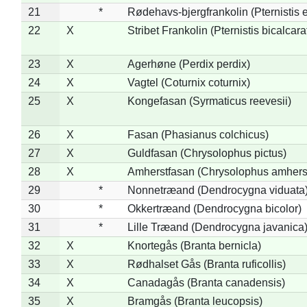
21
*
Rødehavs-bjergfrankolin (Pternistis e
22
X
Stribet Frankolin (Pternistis bicalcara
23
X
Agerhøne (Perdix perdix)
24
X
Vagtel (Coturnix coturnix)
25
X
Kongefasan (Syrmaticus reevesii)
26
X
Fasan (Phasianus colchicus)
27
X
Guldfasan (Chrysolophus pictus)
28
X
Amherstfasan (Chrysolophus amhers
29
*
Nonnetræand (Dendrocygna viduata
30
*
Okkertræand (Dendrocygna bicolor)
31
*
Lille Træand (Dendrocygna javanica
32
X
Knortegås (Branta bernicla)
33
X
Rødhalset Gås (Branta ruficollis)
34
X
Canadagås (Branta canadensis)
35
X
Bramgås (Branta leucopsis)