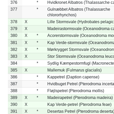
376
*
Hvidkronet Albatros (Thalassarche c
377
*
Gulnæbbet Albatros (Thalassarche
chlororhynchos)
378
X
Lille Stormsvale (Hydrobates pelagic
379
X
Madeirastormsvale (Oceanodroma ca
380
X
*
Acorerstormsvale (Oceanodroma mon
381
X
*
Kap Verde-stormsvale (Oceanodroma
382
X
*
Mørkrygget Stormsvale (Oceanodrom
383
X
Stor Stormsvale (Oceanodroma leuc
384
*
Sydlig Kæmpestormfugl (Macronecte
385
X
Mallemuk (Fulmarus glacialis)
386
*
Kappetrel (Daption capense)
387
*
Hvidbuget Petrel (Pterodroma incerta
388
*
Fløjlspetrel (Pterodroma mollis)
389
X
*
Madeirapetrel (Pterodroma madeira)
390
X
Kap Verde-petrel (Pterodroma feae)
391
X
*
Desertas Petrel (Pterodroma deserta