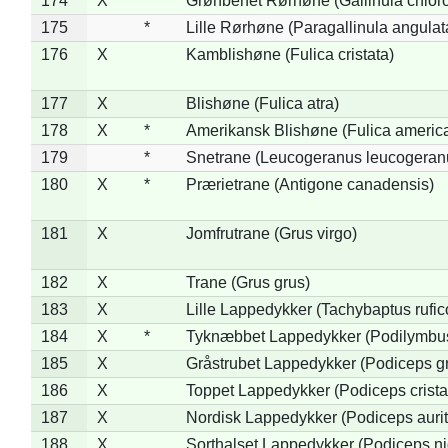
174
X
Grønbenet Rørhøne (Gallinula chlor
175
*
Lille Rørhøne (Paragallinula angulat
176
X
Kamblishøne (Fulica cristata)
177
X
Blishøne (Fulica atra)
178
X
*
Amerikansk Blishøne (Fulica americ
179
*
Snetrane (Leucogeranus leucogeran
180
X
*
Prærietrane (Antigone canadensis)
181
X
Jomfrutrane (Grus virgo)
182
X
Trane (Grus grus)
183
X
Lille Lappedykker (Tachybaptus rufico
184
X
*
Tyknæbbet Lappedykker (Podilymbu
185
X
Gråstrubet Lappedykker (Podiceps g
186
X
Toppet Lappedykker (Podiceps crista
187
X
Nordisk Lappedykker (Podiceps aurit
188
X
Sorthalset Lappedykker (Podiceps nig