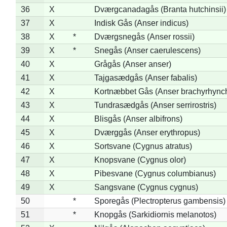
36
X
Dværgcanadagås (Branta hutchinsii)
37
X
Indisk Gås (Anser indicus)
38
X
*
Dværgsnegås (Anser rossii)
39
X
*
Snegås (Anser caerulescens)
40
X
Grågås (Anser anser)
41
X
Tajgasædgås (Anser fabalis)
42
X
Kortnæbbet Gås (Anser brachyrhync
43
X
Tundrasædgås (Anser serrirostris)
44
X
Blisgås (Anser albifrons)
45
X
Dværggås (Anser erythropus)
46
X
Sortsvane (Cygnus atratus)
47
X
Knopsvane (Cygnus olor)
48
X
Pibesvane (Cygnus columbianus)
49
X
Sangsvane (Cygnus cygnus)
50
*
Sporegås (Plectropterus gambensis)
51
*
Knopgås (Sarkidiornis melanotos)