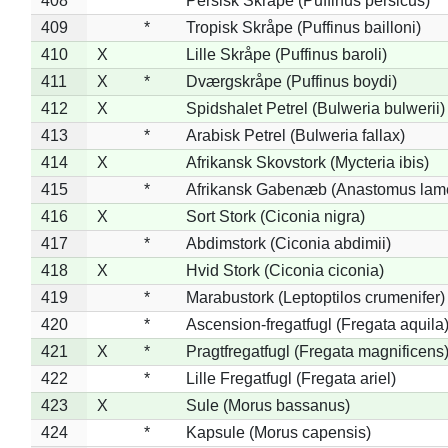
408
*
Persisk Skråpe (Puffinus persicus)
409
*
Tropisk Skråpe (Puffinus bailloni)
410
X
Lille Skråpe (Puffinus baroli)
411
X
*
Dværgskråpe (Puffinus boydi)
412
X
Spidshalet Petrel (Bulweria bulwerii)
413
*
Arabisk Petrel (Bulweria fallax)
414
X
Afrikansk Skovstork (Mycteria ibis)
415
*
Afrikansk Gabenæb (Anastomus lame
416
X
Sort Stork (Ciconia nigra)
417
*
Abdimstork (Ciconia abdimii)
418
X
Hvid Stork (Ciconia ciconia)
419
*
Marabustork (Leptoptilos crumenifer)
420
*
Ascension-fregatfugl (Fregata aquila
421
X
*
Pragtfregatfugl (Fregata magnificens
422
*
Lille Fregatfugl (Fregata ariel)
423
X
Sule (Morus bassanus)
424
*
Kapsule (Morus capensis)