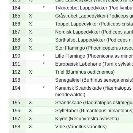
184
*
Tyknæbbet Lappedykker (Podilymbu
185
X
Gråstrubet Lappedykker (Podiceps g
186
X
Toppet Lappedykker (Podiceps crista
187
X
Nordisk Lappedykker (Podiceps aurit
188
X
Sorthalset Lappedykker (Podiceps nig
189
X
Stor Flamingo (Phoenicopterus rose
190
*
Lille Flamingo (Phoeniconaias minor
191
*
Europæisk Løbehøne (Turnix sylvati
192
X
Triel (Burhinus oedicnemus)
193
Senegaltriel (Burhinus senegalensis
194
*
Kanarisk Strandskade (Haematopus
meadewaldoi)
195
X
Strandskade (Haematopus ostralegu
196
X
Stylteløber (Himantopus himantopus
197
X
Klyde (Recurvirostra avosetta)
198
X
Vibe (Vanellus vanellus)