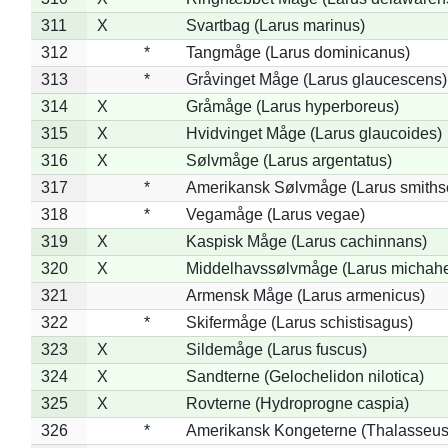
311
X
Svartbag (Larus marinus)
312
*
Tangmåge (Larus dominicanus)
313
*
Gråvinget Måge (Larus glaucescens)
314
X
Gråmåge (Larus hyperboreus)
315
X
Hvidvinget Måge (Larus glaucoides)
316
X
Sølvmåge (Larus argentatus)
317
*
Amerikansk Sølvmåge (Larus smiths
318
*
Vegamåge (Larus vegae)
319
X
Kaspisk Måge (Larus cachinnans)
320
X
Middelhavssølvmåge (Larus michahel
321
Armensk Måge (Larus armenicus)
322
*
Skifermåge (Larus schistisagus)
323
X
Sildemåge (Larus fuscus)
324
X
Sandterne (Gelochelidon nilotica)
325
X
Rovterne (Hydroprogne caspia)
326
*
Amerikansk Kongeterne (Thalasseu