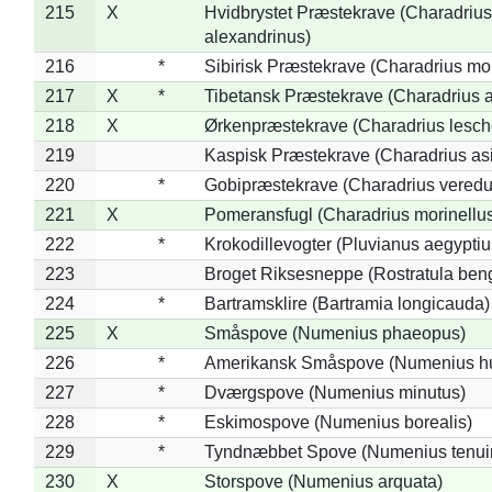
215
X
Hvidbrystet Præstekrave (Charadrius
alexandrinus)
216
*
Sibirisk Præstekrave (Charadrius mo
217
X
*
Tibetansk Præstekrave (Charadrius at
218
X
Ørkenpræstekrave (Charadrius lesche
219
Kaspisk Præstekrave (Charadrius asi
220
*
Gobipræstekrave (Charadrius veredu
221
X
Pomeransfugl (Charadrius morinellu
222
*
Krokodillevogter (Pluvianus aegyptiu
223
Broget Riksesneppe (Rostratula ben
224
*
Bartramsklire (Bartramia longicauda)
225
X
Småspove (Numenius phaeopus)
226
*
Amerikansk Småspove (Numenius h
227
*
Dværgspove (Numenius minutus)
228
*
Eskimospove (Numenius borealis)
229
*
Tyndnæbbet Spove (Numenius tenuiro
230
X
Storspove (Numenius arquata)