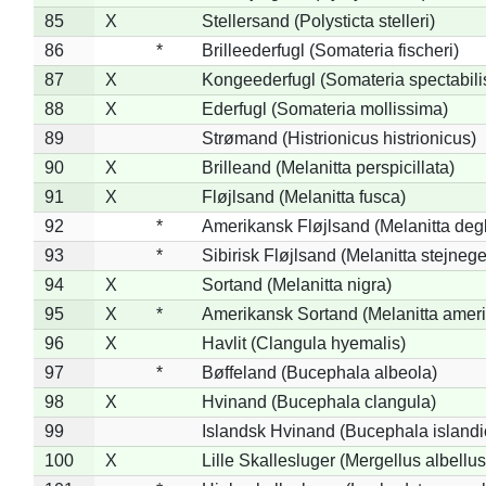
85
X
Stellersand (Polysticta stelleri)
86
*
Brilleederfugl (Somateria fischeri)
87
X
Kongeederfugl (Somateria spectabili
88
X
Ederfugl (Somateria mollissima)
89
Strømand (Histrionicus histrionicus)
90
X
Brilleand (Melanitta perspicillata)
91
X
Fløjlsand (Melanitta fusca)
92
*
Amerikansk Fløjlsand (Melanitta deg
93
*
Sibirisk Fløjlsand (Melanitta stejnege
94
X
Sortand (Melanitta nigra)
95
X
*
Amerikansk Sortand (Melanitta amer
96
X
Havlit (Clangula hyemalis)
97
*
Bøffeland (Bucephala albeola)
98
X
Hvinand (Bucephala clangula)
99
Islandsk Hvinand (Bucephala islandi
100
X
Lille Skallesluger (Mergellus albellus