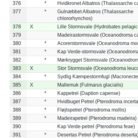
376
*
Hvidkronet Albatros (Thalassarche c
377
*
Gulnæbbet Albatros (Thalassarche
chlororhynchos)
378
X
Lille Stormsvale (Hydrobates pelagic
379
Madeirastormsvale (Oceanodroma ca
380
*
Acorerstormsvale (Oceanodroma mon
381
*
Kap Verde-stormsvale (Oceanodroma
382
*
Mørkrygget Stormsvale (Oceanodrom
383
X
Stor Stormsvale (Oceanodroma leuc
384
*
Sydlig Kæmpestormfugl (Macronecte
385
X
Mallemuk (Fulmarus glacialis)
386
*
Kappetrel (Daption capense)
387
*
Hvidbuget Petrel (Pterodroma incerta
388
*
Fløjlspetrel (Pterodroma mollis)
389
*
Madeirapetrel (Pterodroma madeira)
390
Kap Verde-petrel (Pterodroma feae)
391
*
Desertas Petrel (Pterodroma deserta