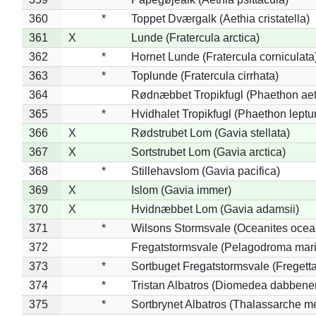
360
*
Toppet Dværgalk (Aethia cristatella)
361
X
Lunde (Fratercula arctica)
362
*
Hornet Lunde (Fratercula corniculata
363
*
Toplunde (Fratercula cirrhata)
364
Rødnæbbet Tropikfugl (Phaethon ae
365
*
Hvidhalet Tropikfugl (Phaethon leptu
366
X
Rødstrubet Lom (Gavia stellata)
367
X
Sortstrubet Lom (Gavia arctica)
368
*
Stillehavslom (Gavia pacifica)
369
X
Islom (Gavia immer)
370
X
Hvidnæbbet Lom (Gavia adamsii)
371
*
Wilsons Stormsvale (Oceanites ocea
372
Fregatstormsvale (Pelagodroma mar
373
*
Sortbuget Fregatstormsvale (Fregetta
374
*
Tristan Albatros (Diomedea dabbene
375
*
Sortbrynet Albatros (Thalassarche m