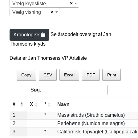
×
Vælg krydsliste
×
Vælg visning
Se årsopdelt oversigt af
Jan
Kronologisk
Thomsen
s kryds
Dette er Jan Thomsens VP Artsliste
Copy
CSV
Excel
PDF
Print
Søg:
#
X
*
Navn
1
*
Masaistruds (Struthio camelus)
2
Perlehøne (Numida meleagris)
3
*
Californisk Topvagtel (Callipepla cali