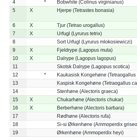
4
*
Bobwhite (Colinus virginianus)
5
X
Hjerpe (Tetrastes bonasia)
6
X
Tjur (Tetrao urogallus)
7
X
Urfugl (Lyrurus tetrix)
8
Sort Urfugl (Lyrurus mlokosiewiczi)
9
X
Fjeldrype (Lagopus muta)
10
X
Dalrype (Lagopus lagopus)
11
Skotsk Dalrype (Lagopus scotica)
12
*
Kaukasisk Kongehøne (Tetraogallus 
13
Kaspisk Kongehøne (Tetraogallus ca
14
Stenhøne (Alectoris graeca)
15
X
Chukarhøne (Alectoris chukar)
16
X
Berberhøne (Alectoris barbara)
17
Rødhøne (Alectoris rufa)
18
Si-si Ørkenhøne (Ammoperdix griseo
19
Ørkenhøne (Ammoperdix heyi)