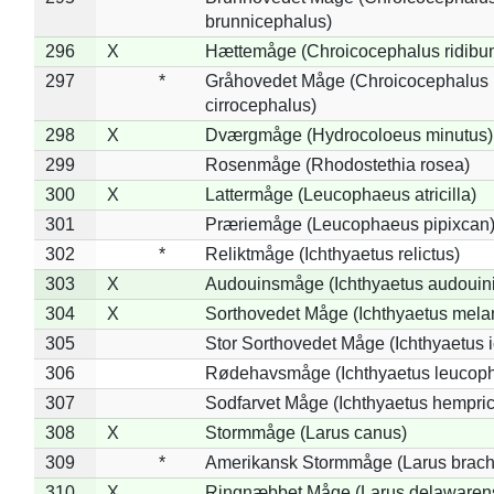
brunnicephalus)
296
X
Hættemåge (Chroicocephalus ridibu
297
*
Gråhovedet Måge (Chroicocephalus
cirrocephalus)
298
X
Dværgmåge (Hydrocoloeus minutus)
299
Rosenmåge (Rhodostethia rosea)
300
X
Lattermåge (Leucophaeus atricilla)
301
Præriemåge (Leucophaeus pipixcan
302
*
Reliktmåge (Ichthyaetus relictus)
303
X
Audouinsmåge (Ichthyaetus audouini
304
X
Sorthovedet Måge (Ichthyaetus mela
305
Stor Sorthovedet Måge (Ichthyaetus 
306
Rødehavsmåge (Ichthyaetus leucop
307
Sodfarvet Måge (Ichthyaetus hempric
308
X
Stormmåge (Larus canus)
309
*
Amerikansk Stormmåge (Larus brach
310
X
Ringnæbbet Måge (Larus delawarens