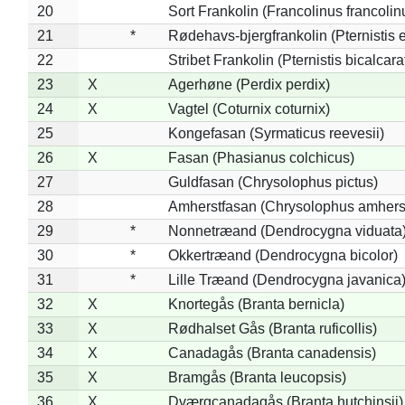
20
Sort Frankolin (Francolinus francolin
21
*
Rødehavs-bjergfrankolin (Pternistis e
22
Stribet Frankolin (Pternistis bicalcara
23
X
Agerhøne (Perdix perdix)
24
X
Vagtel (Coturnix coturnix)
25
Kongefasan (Syrmaticus reevesii)
26
X
Fasan (Phasianus colchicus)
27
Guldfasan (Chrysolophus pictus)
28
Amherstfasan (Chrysolophus amhers
29
*
Nonnetræand (Dendrocygna viduata
30
*
Okkertræand (Dendrocygna bicolor)
31
*
Lille Træand (Dendrocygna javanica
32
X
Knortegås (Branta bernicla)
33
X
Rødhalset Gås (Branta ruficollis)
34
X
Canadagås (Branta canadensis)
35
X
Bramgås (Branta leucopsis)
36
X
Dværgcanadagås (Branta hutchinsii)