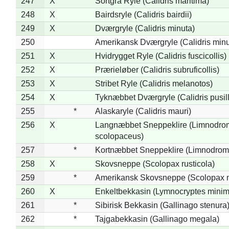
247
X
Sortgrå Ryle (Calidris maritima)
248
X
Bairdsryle (Calidris bairdii)
249
X
Dværgryle (Calidris minuta)
250
Amerikansk Dværgryle (Calidris minut
251
X
Hvidrygget Ryle (Calidris fuscicollis)
252
X
Prærieløber (Calidris subruficollis)
253
X
Stribet Ryle (Calidris melanotos)
254
X
Tyknæbbet Dværgryle (Calidris pusil
255
*
Alaskaryle (Calidris mauri)
256
X
Langnæbbet Sneppeklire (Limnodro
scolopaceus)
257
*
Kortnæbbet Sneppeklire (Limnodrom
258
X
Skovsneppe (Scolopax rusticola)
259
*
Amerikansk Skovsneppe (Scolopax m
260
X
Enkeltbekkasin (Lymnocryptes minim
261
*
Sibirisk Bekkasin (Gallinago stenura
262
*
Tajgabekkasin (Gallinago megala)