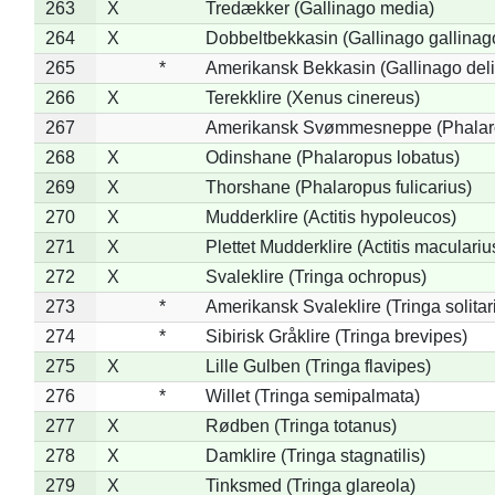
263
X
Tredækker (Gallinago media)
264
X
Dobbeltbekkasin (Gallinago gallinag
265
*
Amerikansk Bekkasin (Gallinago deli
266
X
Terekklire (Xenus cinereus)
267
Amerikansk Svømmesneppe (Phalarop
268
X
Odinshane (Phalaropus lobatus)
269
X
Thorshane (Phalaropus fulicarius)
270
X
Mudderklire (Actitis hypoleucos)
271
X
Plettet Mudderklire (Actitis maculariu
272
X
Svaleklire (Tringa ochropus)
273
*
Amerikansk Svaleklire (Tringa solitar
274
*
Sibirisk Gråklire (Tringa brevipes)
275
X
Lille Gulben (Tringa flavipes)
276
*
Willet (Tringa semipalmata)
277
X
Rødben (Tringa totanus)
278
X
Damklire (Tringa stagnatilis)
279
X
Tinksmed (Tringa glareola)