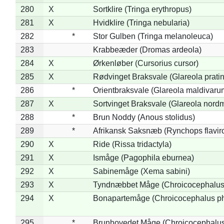
280
X
Sortklire (Tringa erythropus)
281
X
Hvidklire (Tringa nebularia)
282
*
Stor Gulben (Tringa melanoleuca)
283
Krabbeæder (Dromas ardeola)
284
X
Ørkenløber (Cursorius cursor)
285
X
Rødvinget Braksvale (Glareola pratin
286
*
Orientbraksvale (Glareola maldivaru
287
X
Sortvinget Braksvale (Glareola nord
288
*
Brun Noddy (Anous stolidus)
289
*
Afrikansk Saksnæb (Rynchops flaviro
290
X
Ride (Rissa tridactyla)
291
X
Ismåge (Pagophila eburnea)
292
X
Sabinemåge (Xema sabini)
293
X
Tyndnæbbet Måge (Chroicocephalus
294
X
Bonapartemåge (Chroicocephalus ph
295
*
Brunhovedet Måge (Chroicocephalu