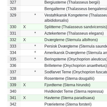
327
Bergiusterne (Thalasseus bergii)
328
Bengalterne (Thalasseus bengalensi
329
*
Vestafrikansk Kongeterne (Thalasse
albididorsalis)
330
X
Splitterne (Thalasseus sandvicensis)
331
*
Aztekerterne (Thalasseus elegans)
332
X
Dværgterne (Sternula albifrons)
333
*
Persisk Dværgterne (Sternula saunde
334
*
Amerikansk Dværgterne (Sternula ant
335
*
Beringsterne (Onychoprion aleuticus
336
Brilleterne (Onychoprion anaethetus)
337
*
Sodfarvet Terne (Onychoprion fuscat
338
Rosenterne (Sterna dougallii)
339
X
Fjordterne (Sterna hirundo)
340
Hvidkindet Terne (Sterna repressa)
341
X
Havterne (Sterna paradisaea)
342
Prærieterne (Sterna forsteri)