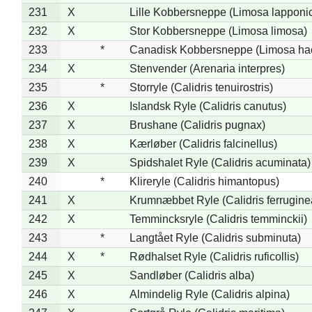
231
X
Lille Kobbersneppe (Limosa lapponi
232
X
Stor Kobbersneppe (Limosa limosa)
233
*
Canadisk Kobbersneppe (Limosa ha
234
X
Stenvender (Arenaria interpres)
235
*
Storryle (Calidris tenuirostris)
236
X
Islandsk Ryle (Calidris canutus)
237
X
Brushane (Calidris pugnax)
238
X
Kærløber (Calidris falcinellus)
239
X
Spidshalet Ryle (Calidris acuminata)
240
*
Klireryle (Calidris himantopus)
241
X
Krumnæbbet Ryle (Calidris ferrugine
242
X
Temmincksryle (Calidris temminckii)
243
*
Langtået Ryle (Calidris subminuta)
244
X
*
Rødhalset Ryle (Calidris ruficollis)
245
X
Sandløber (Calidris alba)
246
X
Almindelig Ryle (Calidris alpina)