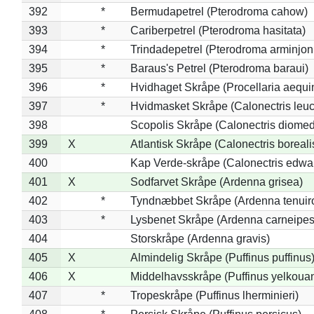
392
*
Bermudapetrel (Pterodroma cahow)
393
*
Cariberpetrel (Pterodroma hasitata)
394
*
Trindadepetrel (Pterodroma arminjon
395
*
Baraus's Petrel (Pterodroma baraui)
396
*
Hvidhaget Skråpe (Procellaria aequin
397
*
Hvidmasket Skråpe (Calonectris leu
398
Scopolis Skråpe (Calonectris diome
399
X
Atlantisk Skråpe (Calonectris boreali
400
Kap Verde-skråpe (Calonectris edwar
401
X
Sodfarvet Skråpe (Ardenna grisea)
402
*
Tyndnæbbet Skråpe (Ardenna tenuiro
403
*
Lysbenet Skråpe (Ardenna carneipes
404
Storskråpe (Ardenna gravis)
405
X
Almindelig Skråpe (Puffinus puffinus
406
X
Middelhavsskråpe (Puffinus yelkoua
407
*
Tropeskråpe (Puffinus lherminieri)