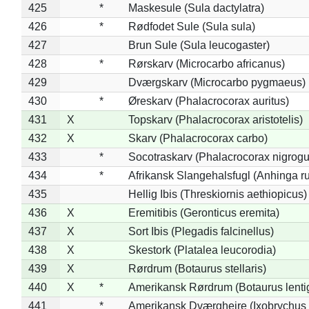
425
*
Maskesule (Sula dactylatra)
426
*
Rødfodet Sule (Sula sula)
427
Brun Sule (Sula leucogaster)
428
*
Rørskarv (Microcarbo africanus)
429
Dværgskarv (Microcarbo pygmaeus)
430
*
Øreskarv (Phalacrocorax auritus)
431
X
Topskarv (Phalacrocorax aristotelis)
432
X
Skarv (Phalacrocorax carbo)
433
*
Socotraskarv (Phalacrocorax nigrogul
434
*
Afrikansk Slangehalsfugl (Anhinga ru
435
Hellig Ibis (Threskiornis aethiopicus)
436
X
Eremitibis (Geronticus eremita)
437
X
Sort Ibis (Plegadis falcinellus)
438
X
Skestork (Platalea leucorodia)
439
X
Rørdrum (Botaurus stellaris)
440
X
*
Amerikansk Rørdrum (Botaurus lenti
441
*
Amerikansk Dværghejre (Ixobrychus e