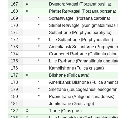
167
X
Dværgrørvagtel (Porzana pusilla)
168
X
Plettet Rørvagtel (Porzana porzana)
169
*
Sorarørvagtel (Porzana carolina)
170
*
Stribet Rørvagtel (Aenigmatolimnas 
171
Sultanhøne (Porphyrio porphyrio)
172
*
Lille Sultanhøne (Porphyrio alleni)
173
*
Amerikansk Sultanhøne (Porphyrio m
174
Grønbenet Rørhøne (Gallinula chlor
175
*
Lille Rørhøne (Paragallinula angulat
176
Kamblishøne (Fulica cristata)
177
X
Blishøne (Fulica atra)
178
*
Amerikansk Blishøne (Fulica americ
179
*
Snetrane (Leucogeranus leucogeran
180
*
Prærietrane (Antigone canadensis)
181
Jomfrutrane (Grus virgo)
182
X
Trane (Grus grus)
183
X
Lille Lappedykker (Tachybaptus rufico