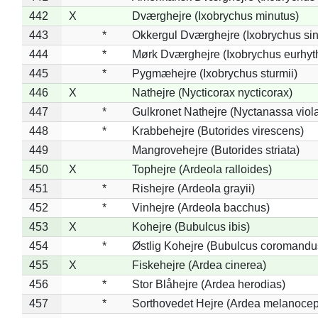
442
X
Dværghejre (Ixobrychus minutus)
443
*
Okkergul Dværghejre (Ixobrychus sin
444
*
Mørk Dværghejre (Ixobrychus eurhy
445
*
Pygmæhejre (Ixobrychus sturmii)
446
X
Nathejre (Nycticorax nycticorax)
447
*
Gulkronet Nathejre (Nyctanassa viol
448
*
Krabbehejre (Butorides virescens)
449
Mangrovehejre (Butorides striata)
450
X
Tophejre (Ardeola ralloides)
451
*
Rishejre (Ardeola grayii)
452
*
Vinhejre (Ardeola bacchus)
453
X
Kohejre (Bubulcus ibis)
454
*
Østlig Kohejre (Bubulcus coromandu
455
X
Fiskehejre (Ardea cinerea)
456
*
Stor Blåhejre (Ardea herodias)
457
*
Sorthovedet Hejre (Ardea melanocep