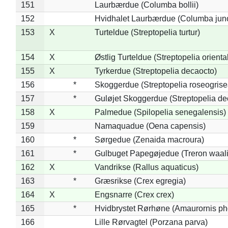
151
Laurbærdue (Columba bollii)
152
Hvidhalet Laurbærdue (Columba jun
153
X
Turteldue (Streptopelia turtur)
154
X
Østlig Turteldue (Streptopelia oriental
155
X
Tyrkerdue (Streptopelia decaocto)
156
*
Skoggerdue (Streptopelia roseogrise
157
*
Guløjet Skoggerdue (Streptopelia de
158
X
Palmedue (Spilopelia senegalensis)
159
Namaquadue (Oena capensis)
160
*
Sørgedue (Zenaida macroura)
161
*
Gulbuget Papegøjedue (Treron waali
162
X
Vandrikse (Rallus aquaticus)
163
*
Græsrikse (Crex egregia)
164
X
Engsnarre (Crex crex)
165
*
Hvidbrystet Rørhøne (Amaurornis ph
166
Lille Rørvagtel (Porzana parva)