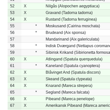
52
X
Nilgås (Alopochen aegyptiaca)
53
X
Gravand (Tadorna tadorna)
54
X
Rustand (Tadorna ferruginea)
55
*
Moskusand (Cairina moschata)
56
*
Brudeand (Aix sponsa)
57
Mandarinand (Aix galericulata)
58
*
Indisk Dværgand (Nettapus coroman
59
*
Sibirisk Krikand (Sibirionetta formosa
60
X
Atlingand (Spatula querquedula)
61
*
Kaneland (Spatula cyanoptera)
62
X
Blåvinget And (Spatula discors)
63
X
Skeand (Spatula clypeata)
64
X
Knarand (Mareca strepera)
65
*
Segland (Mareca falcata)
66
X
Pibeand (Mareca penelope)
67
X
Amerikansk Pibeand (Mareca americ