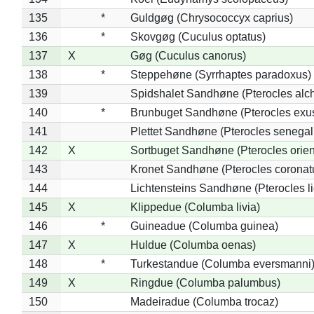
135
*
Guldgøg (Chrysococcyx caprius)
136
*
Skovgøg (Cuculus optatus)
137
X
Gøg (Cuculus canorus)
138
*
Steppehøne (Syrrhaptes paradoxus)
139
Spidshalet Sandhøne (Pterocles alch
140
*
Brunbuget Sandhøne (Pterocles exus
141
Plettet Sandhøne (Pterocles senegal
142
X
Sortbuget Sandhøne (Pterocles orient
143
Kronet Sandhøne (Pterocles coronat
144
Lichtensteins Sandhøne (Pterocles lic
145
X
Klippedue (Columba livia)
146
*
Guineadue (Columba guinea)
147
X
Huldue (Columba oenas)
148
*
Turkestandue (Columba eversmanni
149
X
Ringdue (Columba palumbus)
150
Madeiradue (Columba trocaz)