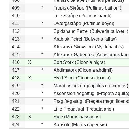
408
*
Persisk Skråpe (Puffinus persicus)
409
*
Tropisk Skråpe (Puffinus bailloni)
410
Lille Skråpe (Puffinus baroli)
411
*
Dværgskråpe (Puffinus boydi)
412
Spidshalet Petrel (Bulweria bulwerii)
413
*
Arabisk Petrel (Bulweria fallax)
414
Afrikansk Skovstork (Mycteria ibis)
415
*
Afrikansk Gabenæb (Anastomus lame
416
X
Sort Stork (Ciconia nigra)
417
*
Abdimstork (Ciconia abdimii)
418
X
Hvid Stork (Ciconia ciconia)
419
*
Marabustork (Leptoptilos crumenifer)
420
*
Ascension-fregatfugl (Fregata aquila
421
*
Pragtfregatfugl (Fregata magnificens
422
*
Lille Fregatfugl (Fregata ariel)
423
X
Sule (Morus bassanus)
424
*
Kapsule (Morus capensis)