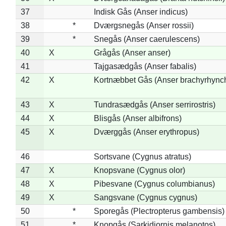
37
Indisk Gås (Anser indicus)
38
*
Dværgsnegås (Anser rossii)
39
*
Snegås (Anser caerulescens)
40
X
Grågås (Anser anser)
41
Tajgasædgås (Anser fabalis)
42
X
Kortnæbbet Gås (Anser brachyrhync
43
X
Tundrasædgås (Anser serrirostris)
44
X
Blisgås (Anser albifrons)
45
X
Dværggås (Anser erythropus)
46
Sortsvane (Cygnus atratus)
47
X
Knopsvane (Cygnus olor)
48
X
Pibesvane (Cygnus columbianus)
49
X
Sangsvane (Cygnus cygnus)
50
*
Sporegås (Plectropterus gambensis)
51
*
Knopgås (Sarkidiornis melanotos)