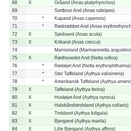
68
X
Gråand (Anas platyrhynchos)
69
Sortbrun And (Anas rubripes)
70
*
Kapand (Anas capensis)
71
*
Rødnæbbet And (Anas erythrorhynch
72
X
Spidsand (Anas acuta)
73
X
Krikand (Anas crecca)
74
Marmorand (Marmaronetta angustirost
75
X
Rødhovedet And (Netta rufina)
76
*
Rødøjet And (Netta erythrophthalma)
77
*
Stor Taffeland (Aythya valisineria)
78
*
Amerikansk Taffeland (Aythya ameri
79
X
Taffeland (Aythya ferina)
80
X
Hvidøjet And (Aythya nyroca)
81
X
Halsbåndstroldand (Aythya collaris)
82
X
Troldand (Aythya fuligula)
83
X
Bjergand (Aythya marila)
84
X
Lille Bjergand (Aythya affinis)