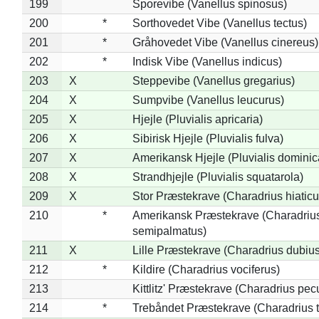
199
Sporevibe (Vanellus spinosus)
200
*
Sorthovedet Vibe (Vanellus tectus)
201
*
Gråhovedet Vibe (Vanellus cinereus)
202
*
Indisk Vibe (Vanellus indicus)
203
X
Steppevibe (Vanellus gregarius)
204
X
Sumpvibe (Vanellus leucurus)
205
X
Hjejle (Pluvialis apricaria)
206
X
Sibirisk Hjejle (Pluvialis fulva)
207
X
Amerikansk Hjejle (Pluvialis dominic
208
X
Strandhjejle (Pluvialis squatarola)
209
X
Stor Præstekrave (Charadrius hiaticu
210
*
Amerikansk Præstekrave (Charadriu
semipalmatus)
211
X
Lille Præstekrave (Charadrius dubius
212
*
Kildire (Charadrius vociferus)
213
Kittlitz' Præstekrave (Charadrius pec
214
*
Trebåndet Præstekrave (Charadrius tr