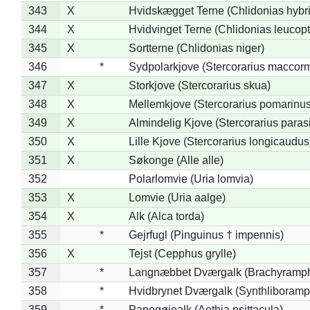
343
X
Hvidskægget Terne (Chlidonias hybr
344
X
Hvidvinget Terne (Chlidonias leucopt
345
X
Sortterne (Chlidonias niger)
346
*
Sydpolarkjove (Stercorarius maccorm
347
X
Storkjove (Stercorarius skua)
348
X
Mellemkjove (Stercorarius pomarinus
349
X
Almindelig Kjove (Stercorarius parasi
350
X
Lille Kjove (Stercorarius longicaudus
351
X
Søkonge (Alle alle)
352
Polarlomvie (Uria lomvia)
353
X
Lomvie (Uria aalge)
354
X
Alk (Alca torda)
355
*
Gejrfugl (Pinguinus † impennis)
356
X
Tejst (Cepphus grylle)
357
*
Langnæbbet Dværgalk (Brachyramph
358
*
Hvidbrynet Dværgalk (Synthliboramp
359
*
Papegøjealk (Aethia psittacula)