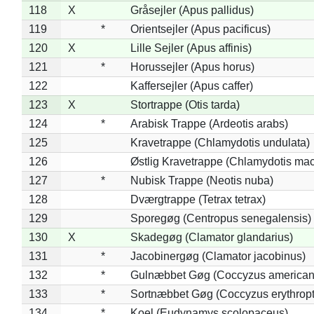
118
X
Gråsejler (Apus pallidus)
119
*
Orientsejler (Apus pacificus)
120
X
Lille Sejler (Apus affinis)
121
*
Horussejler (Apus horus)
122
Kaffersejler (Apus caffer)
123
X
Stortrappe (Otis tarda)
124
*
Arabisk Trappe (Ardeotis arabs)
125
Kravetrappe (Chlamydotis undulata)
126
Østlig Kravetrappe (Chlamydotis mac
127
*
Nubisk Trappe (Neotis nuba)
128
Dværgtrappe (Tetrax tetrax)
129
Sporegøg (Centropus senegalensis)
130
X
Skadegøg (Clamator glandarius)
131
*
Jacobinergøg (Clamator jacobinus)
132
*
Gulnæbbet Gøg (Coccyzus american
133
*
Sortnæbbet Gøg (Coccyzus erythrop
134
*
Koel (Eudynamys scolopaceus)