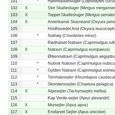
101
*
Hjelmskallesluger (Lophodytes cucul
102
X
Stor Skallesluger (Mergus merganser
103
X
Toppet Skallesluger (Mergus serrator
104
X
Amerikansk Skarveand (Oxyura jama
105
Hvidhovedet And (Oxyura leucoceph
106
*
Nathøg (Chordeiles minor)
107
Rødhalset Natravn (Caprimulgus rufic
108
X
Natravn (Caprimulgus europaeus)
109
Ørkennatravn (Caprimulgus aegyptiu
110
*
Nubisk Natravn (Caprimulgus nubicu
111
*
Gylden Natravn (Caprimulgus eximiu
112
*
Tornhalesejler (Hirundapus caudacut
113
*
Skorstenssejler (Chaetura pelagica)
114
X
Alpesejler (Tachymarptis melba)
115
Kap Verde-sejler (Apus alexandri)
116
X
Mursejler (Apus apus)
117
X
Ensfarvet Sejler (Apus unicolor)