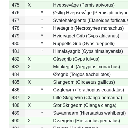
475
X
Hvepsevåge (Pernis apivorus)
476
*
Østlig Hvepsevåge (Pernis ptilorhyn
477
*
Svalehaleglente (Elanoides forficatu
478
*
Hættegrib (Necrosyrtes monachus)
479
*
Hvidrygget Grib (Gyps africanus)
480
*
Rüppells Grib (Gyps rueppelli)
481
*
Himalayagrib (Gyps himalayensis)
482
X
Gåsegrib (Gyps fulvus)
483
X
Munkegrib (Aegypius monachus)
484
Øregrib (Torgos tracheliotos)
485
X
Slangeørn (Circaetus gallicus)
486
*
Gøglerørn (Terathopius ecaudatus)
487
X
Lille Skrigeørn (Clanga pomarina)
488
X
Stor Skrigeørn (Clanga clanga)
489
*
Savanneørn (Hieraaetus wahlbergi)
490
X
Dværgørn (Hieraaetus pennatus)