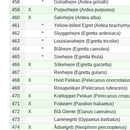
458
*
Goliathejre (Ardea goliath)
459
X
Purpurhejre (Ardea purpurea)
460
X
Sølvhejre (Ardea alba)
461
*
Yellow-billed Egret (Ardea brachyrh
462
*
Skyggehejre (Egretta ardesiaca)
463
*
Louisianahejre (Egretta tricolor)
464
*
Blåhejre (Egretta caerulea)
465
*
Snehejre (Egretta thula)
466
X
Silkehejre (Egretta garzetta)
467
Revhejre (Egretta gularis)
468
X
Hvid Pelikan (Pelecanus onocrotalus
469
Rosapelikan (Pelecanus rufescens)
470
X
Krøltoppet Pelikan (Pelecanus crisp
471
X
Fiskeørn (Pandion haliaetus)
472
X
Blå Glente (Elanus caeruleus)
473
Lammegrib (Gypaetus barbatus)
474
X
Ådselgrib (Neophron percnopterus)