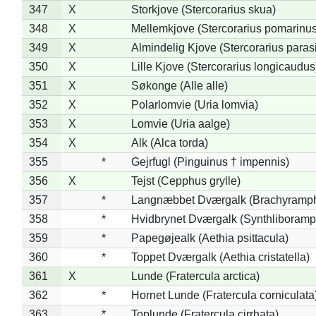
347
X
Storkjove (Stercorarius skua)
348
X
Mellemkjove (Stercorarius pomarinus
349
X
Almindelig Kjove (Stercorarius parasi
350
X
Lille Kjove (Stercorarius longicaudus
351
X
Søkonge (Alle alle)
352
X
Polarlomvie (Uria lomvia)
353
X
Lomvie (Uria aalge)
354
X
Alk (Alca torda)
355
*
Gejrfugl (Pinguinus † impennis)
356
X
Tejst (Cepphus grylle)
357
*
Langnæbbet Dværgalk (Brachyramph
358
*
Hvidbrynet Dværgalk (Synthliboramp
359
*
Papegøjealk (Aethia psittacula)
360
*
Toppet Dværgalk (Aethia cristatella)
361
X
Lunde (Fratercula arctica)
362
*
Hornet Lunde (Fratercula corniculata
363
*
Toplunde (Fratercula cirrhata)