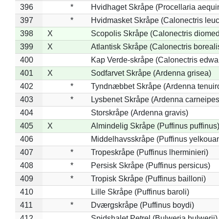
396
*
Hvidhaget Skråpe (Procellaria aequin
397
*
Hvidmasket Skråpe (Calonectris leu
398
X
Scopolis Skråpe (Calonectris diome
399
X
Atlantisk Skråpe (Calonectris boreali
400
Kap Verde-skråpe (Calonectris edwar
401
X
Sodfarvet Skråpe (Ardenna grisea)
402
*
Tyndnæbbet Skråpe (Ardenna tenuiro
403
*
Lysbenet Skråpe (Ardenna carneipes
404
Storskråpe (Ardenna gravis)
405
X
Almindelig Skråpe (Puffinus puffinus
406
Middelhavsskråpe (Puffinus yelkoua
407
*
Tropeskråpe (Puffinus lherminieri)
408
*
Persisk Skråpe (Puffinus persicus)
409
*
Tropisk Skråpe (Puffinus bailloni)
410
Lille Skråpe (Puffinus baroli)
411
*
Dværgskråpe (Puffinus boydi)
412
Spidshalet Petrel (Bulweria bulwerii)