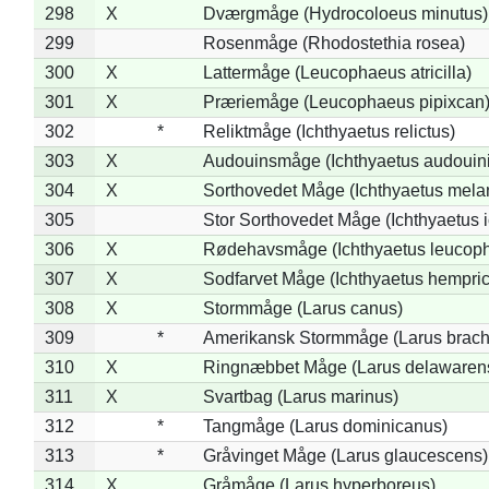
298
X
Dværgmåge (Hydrocoloeus minutus)
299
Rosenmåge (Rhodostethia rosea)
300
X
Lattermåge (Leucophaeus atricilla)
301
X
Præriemåge (Leucophaeus pipixcan
302
*
Reliktmåge (Ichthyaetus relictus)
303
X
Audouinsmåge (Ichthyaetus audouini
304
X
Sorthovedet Måge (Ichthyaetus mela
305
Stor Sorthovedet Måge (Ichthyaetus 
306
X
Rødehavsmåge (Ichthyaetus leucop
307
X
Sodfarvet Måge (Ichthyaetus hempric
308
X
Stormmåge (Larus canus)
309
*
Amerikansk Stormmåge (Larus brach
310
X
Ringnæbbet Måge (Larus delawarens
311
X
Svartbag (Larus marinus)
312
*
Tangmåge (Larus dominicanus)
313
*
Gråvinget Måge (Larus glaucescens)
314
X
Gråmåge (Larus hyperboreus)