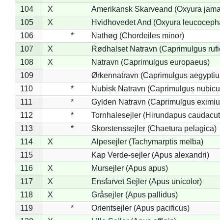
104
X
Amerikansk Skarveand (Oxyura jama
105
X
Hvidhovedet And (Oxyura leucoceph
106
*
Nathøg (Chordeiles minor)
107
X
Rødhalset Natravn (Caprimulgus rufic
108
X
Natravn (Caprimulgus europaeus)
109
Ørkennatravn (Caprimulgus aegyptiu
110
*
Nubisk Natravn (Caprimulgus nubicu
111
*
Gylden Natravn (Caprimulgus eximiu
112
*
Tornhalesejler (Hirundapus caudacut
113
*
Skorstenssejler (Chaetura pelagica)
114
X
Alpesejler (Tachymarptis melba)
115
Kap Verde-sejler (Apus alexandri)
116
X
Mursejler (Apus apus)
117
X
Ensfarvet Sejler (Apus unicolor)
118
X
Gråsejler (Apus pallidus)
119
*
Orientsejler (Apus pacificus)