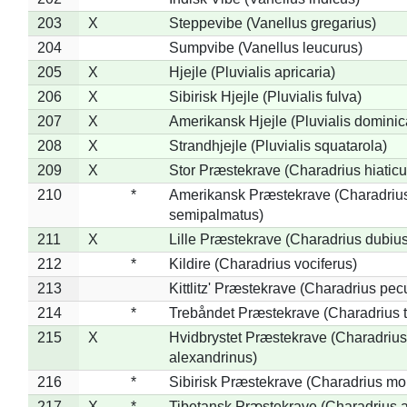
203
X
Steppevibe (Vanellus gregarius)
204
Sumpvibe (Vanellus leucurus)
205
X
Hjejle (Pluvialis apricaria)
206
X
Sibirisk Hjejle (Pluvialis fulva)
207
X
Amerikansk Hjejle (Pluvialis dominic
208
X
Strandhjejle (Pluvialis squatarola)
209
X
Stor Præstekrave (Charadrius hiaticu
210
*
Amerikansk Præstekrave (Charadriu
semipalmatus)
211
X
Lille Præstekrave (Charadrius dubius
212
*
Kildire (Charadrius vociferus)
213
Kittlitz' Præstekrave (Charadrius pec
214
*
Trebåndet Præstekrave (Charadrius tr
215
X
Hvidbrystet Præstekrave (Charadrius
alexandrinus)
216
*
Sibirisk Præstekrave (Charadrius mo
217
X
*
Tibetansk Præstekrave (Charadrius at