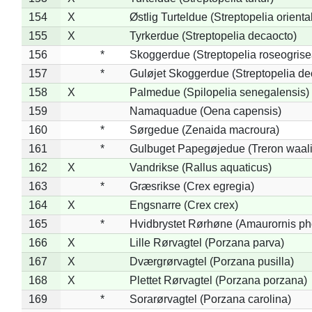
154
X
Østlig Turteldue (Streptopelia oriental
155
X
Tyrkerdue (Streptopelia decaocto)
156
*
Skoggerdue (Streptopelia roseogrise
157
*
Guløjet Skoggerdue (Streptopelia de
158
X
Palmedue (Spilopelia senegalensis)
159
Namaquadue (Oena capensis)
160
*
Sørgedue (Zenaida macroura)
161
*
Gulbuget Papegøjedue (Treron waali
162
X
Vandrikse (Rallus aquaticus)
163
*
Græsrikse (Crex egregia)
164
X
Engsnarre (Crex crex)
165
*
Hvidbrystet Rørhøne (Amaurornis ph
166
X
Lille Rørvagtel (Porzana parva)
167
X
Dværgrørvagtel (Porzana pusilla)
168
X
Plettet Rørvagtel (Porzana porzana)
169
*
Sorarørvagtel (Porzana carolina)