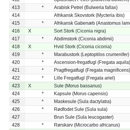
413
*
Arabisk Petrel (Bulweria fallax)
414
Afrikansk Skovstork (Mycteria ibis)
415
*
Afrikansk Gabenæb (Anastomus lame
416
X
Sort Stork (Ciconia nigra)
417
*
Abdimstork (Ciconia abdimii)
418
X
Hvid Stork (Ciconia ciconia)
419
*
Marabustork (Leptoptilos crumenifer)
420
*
Ascension-fregatfugl (Fregata aquila
421
*
Pragtfregatfugl (Fregata magnificens
422
*
Lille Fregatfugl (Fregata ariel)
423
X
Sule (Morus bassanus)
424
*
Kapsule (Morus capensis)
425
*
Maskesule (Sula dactylatra)
426
*
Rødfodet Sule (Sula sula)
427
Brun Sule (Sula leucogaster)
428
*
Rørskarv (Microcarbo africanus)