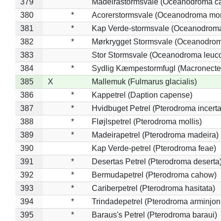
379
Madeirastormsvale (Oceanodroma ca
380
*
Acorerstormsvale (Oceanodroma mon
381
*
Kap Verde-stormsvale (Oceanodroma
382
*
Mørkrygget Stormsvale (Oceanodrom
383
Stor Stormsvale (Oceanodroma leuc
384
*
Sydlig Kæmpestormfugl (Macronecte
385
X
Mallemuk (Fulmarus glacialis)
386
*
Kappetrel (Daption capense)
387
*
Hvidbuget Petrel (Pterodroma incerta
388
*
Fløjlspetrel (Pterodroma mollis)
389
*
Madeirapetrel (Pterodroma madeira)
390
Kap Verde-petrel (Pterodroma feae)
391
*
Desertas Petrel (Pterodroma deserta
392
*
Bermudapetrel (Pterodroma cahow)
393
*
Cariberpetrel (Pterodroma hasitata)
394
*
Trindadepetrel (Pterodroma arminjon
395
*
Baraus's Petrel (Pterodroma baraui)