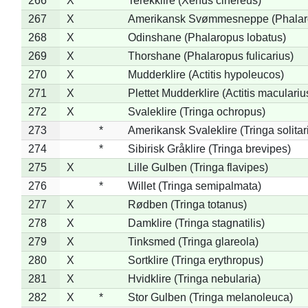
266
X
Terekklire (Xenus cinereus)
267
X
Amerikansk Svømmesneppe (Phalarop
268
X
Odinshane (Phalaropus lobatus)
269
X
Thorshane (Phalaropus fulicarius)
270
X
Mudderklire (Actitis hypoleucos)
271
X
Plettet Mudderklire (Actitis maculariu
272
X
Svaleklire (Tringa ochropus)
273
*
Amerikansk Svaleklire (Tringa solitar
274
*
Sibirisk Gråklire (Tringa brevipes)
275
X
Lille Gulben (Tringa flavipes)
276
*
Willet (Tringa semipalmata)
277
X
Rødben (Tringa totanus)
278
X
Damklire (Tringa stagnatilis)
279
X
Tinksmed (Tringa glareola)
280
X
Sortklire (Tringa erythropus)
281
X
Hvidklire (Tringa nebularia)
282
X
*
Stor Gulben (Tringa melanoleuca)