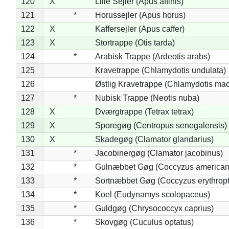
120
X
Lille Sejler (Apus affinis)
121
*
Horussejler (Apus horus)
122
X
Kaffersejler (Apus caffer)
123
X
Stortrappe (Otis tarda)
124
*
Arabisk Trappe (Ardeotis arabs)
125
Kravetrappe (Chlamydotis undulata)
126
Østlig Kravetrappe (Chlamydotis mac
127
*
Nubisk Trappe (Neotis nuba)
128
X
Dværgtrappe (Tetrax tetrax)
129
X
Sporegøg (Centropus senegalensis)
130
X
Skadegøg (Clamator glandarius)
131
*
Jacobinergøg (Clamator jacobinus)
132
*
Gulnæbbet Gøg (Coccyzus american
133
*
Sortnæbbet Gøg (Coccyzus erythrop
134
*
Koel (Eudynamys scolopaceus)
135
*
Guldgøg (Chrysococcyx caprius)
136
*
Skovgøg (Cuculus optatus)