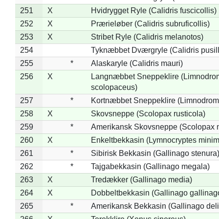
251
X
Hvidrygget Ryle (Calidris fuscicollis)
252
X
Prærieløber (Calidris subruficollis)
253
X
Stribet Ryle (Calidris melanotos)
254
Tyknæbbet Dværgryle (Calidris pusil
255
*
Alaskaryle (Calidris mauri)
256
X
Langnæbbet Sneppeklire (Limnodro
scolopaceus)
257
*
Kortnæbbet Sneppeklire (Limnodrom
258
X
Skovsneppe (Scolopax rusticola)
259
*
Amerikansk Skovsneppe (Scolopax m
260
X
Enkeltbekkasin (Lymnocryptes minim
261
*
Sibirisk Bekkasin (Gallinago stenura
262
*
Tajgabekkasin (Gallinago megala)
263
X
Tredækker (Gallinago media)
264
X
Dobbeltbekkasin (Gallinago gallinag
265
*
Amerikansk Bekkasin (Gallinago deli