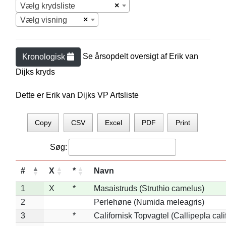
×
Vælg krydsliste
×
Vælg visning
Se årsopdelt oversigt af
Erik van
Kronologisk
Dijk
s kryds
Dette er Erik van Dijks VP Artsliste
Copy
CSV
Excel
PDF
Print
Søg:
#
X
*
Navn
1
X
*
Masaistruds (Struthio camelus)
2
Perlehøne (Numida meleagris)
3
*
Californisk Topvagtel (Callipepla cali