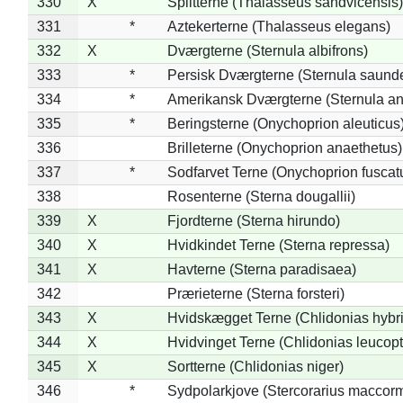
330
X
Splitterne (Thalasseus sandvicensis)
331
*
Aztekerterne (Thalasseus elegans)
332
X
Dværgterne (Sternula albifrons)
333
*
Persisk Dværgterne (Sternula saunde
334
*
Amerikansk Dværgterne (Sternula ant
335
*
Beringsterne (Onychoprion aleuticus
336
Brilleterne (Onychoprion anaethetus)
337
*
Sodfarvet Terne (Onychoprion fuscat
338
Rosenterne (Sterna dougallii)
339
X
Fjordterne (Sterna hirundo)
340
X
Hvidkindet Terne (Sterna repressa)
341
X
Havterne (Sterna paradisaea)
342
Prærieterne (Sterna forsteri)
343
X
Hvidskægget Terne (Chlidonias hybr
344
X
Hvidvinget Terne (Chlidonias leucopt
345
X
Sortterne (Chlidonias niger)
346
*
Sydpolarkjove (Stercorarius maccorm