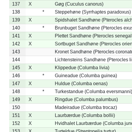
137
X
Gøg (Cuculus canorus)
138
*
Steppehøne (Syrrhaptes paradoxus)
139
X
Spidshalet Sandhøne (Pterocles alch
140
*
Brunbuget Sandhøne (Pterocles exus
141
X
Plettet Sandhøne (Pterocles senegal
142
X
Sortbuget Sandhøne (Pterocles orient
143
Kronet Sandhøne (Pterocles coronat
144
Lichtensteins Sandhøne (Pterocles lic
145
X
Klippedue (Columba livia)
146
*
Guineadue (Columba guinea)
147
X
Huldue (Columba oenas)
148
*
Turkestandue (Columba eversmanni
149
X
Ringdue (Columba palumbus)
150
Madeiradue (Columba trocaz)
151
X
Laurbærdue (Columba bollii)
152
X
Hvidhalet Laurbærdue (Columba jun
153
X
Turteldue (Streptopelia turtur)