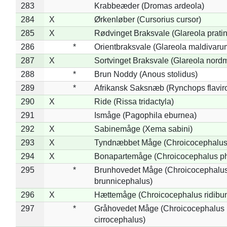
283
Krabbeæder (Dromas ardeola)
284
X
Ørkenløber (Cursorius cursor)
285
X
Rødvinget Braksvale (Glareola pratin
286
*
Orientbraksvale (Glareola maldivaru
287
X
Sortvinget Braksvale (Glareola nord
288
*
Brun Noddy (Anous stolidus)
289
*
Afrikansk Saksnæb (Rynchops flaviro
290
X
Ride (Rissa tridactyla)
291
Ismåge (Pagophila eburnea)
292
X
Sabinemåge (Xema sabini)
293
X
Tyndnæbbet Måge (Chroicocephalus
294
X
Bonapartemåge (Chroicocephalus ph
295
*
Brunhovedet Måge (Chroicocephalu
brunnicephalus)
296
X
Hættemåge (Chroicocephalus ridibu
297
*
Gråhovedet Måge (Chroicocephalus
cirrocephalus)