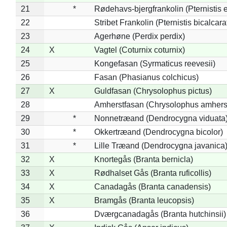
21
*
Rødehavs-bjergfrankolin (Pternistis e
22
Stribet Frankolin (Pternistis bicalcara
23
Agerhøne (Perdix perdix)
24
X
Vagtel (Coturnix coturnix)
25
Kongefasan (Syrmaticus reevesii)
26
Fasan (Phasianus colchicus)
27
X
Guldfasan (Chrysolophus pictus)
28
Amherstfasan (Chrysolophus amhers
29
*
Nonnetræand (Dendrocygna viduata
30
*
Okkertræand (Dendrocygna bicolor)
31
*
Lille Træand (Dendrocygna javanica
32
X
Knortegås (Branta bernicla)
33
X
Rødhalset Gås (Branta ruficollis)
34
X
Canadagås (Branta canadensis)
35
X
Bramgås (Branta leucopsis)
36
Dværgcanadagås (Branta hutchinsii)