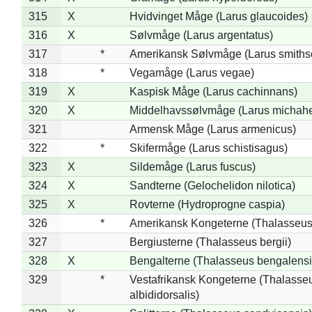
315
X
Hvidvinget Måge (Larus glaucoides)
316
X
Sølvmåge (Larus argentatus)
317
*
Amerikansk Sølvmåge (Larus smiths
318
*
Vegamåge (Larus vegae)
319
X
Kaspisk Måge (Larus cachinnans)
320
X
Middelhavssølvmåge (Larus michahel
321
Armensk Måge (Larus armenicus)
322
*
Skifermåge (Larus schistisagus)
323
X
Sildemåge (Larus fuscus)
324
X
Sandterne (Gelochelidon nilotica)
325
X
Rovterne (Hydroprogne caspia)
326
*
Amerikansk Kongeterne (Thalasseu
327
Bergiusterne (Thalasseus bergii)
328
X
Bengalterne (Thalasseus bengalensi
329
*
Vestafrikansk Kongeterne (Thalasse
albididorsalis)