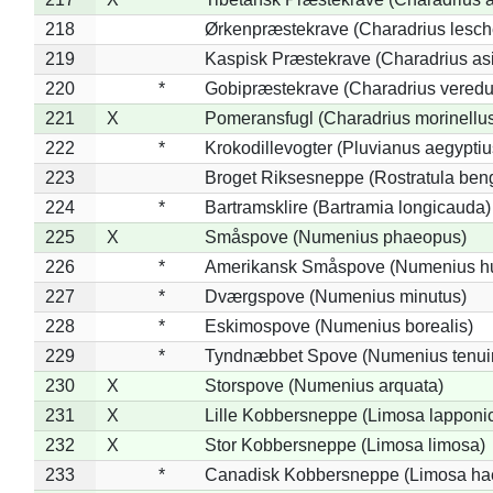
218
Ørkenpræstekrave (Charadrius lesche
219
Kaspisk Præstekrave (Charadrius asi
220
*
Gobipræstekrave (Charadrius veredu
221
X
Pomeransfugl (Charadrius morinellu
222
*
Krokodillevogter (Pluvianus aegyptiu
223
Broget Riksesneppe (Rostratula ben
224
*
Bartramsklire (Bartramia longicauda)
225
X
Småspove (Numenius phaeopus)
226
*
Amerikansk Småspove (Numenius h
227
*
Dværgspove (Numenius minutus)
228
*
Eskimospove (Numenius borealis)
229
*
Tyndnæbbet Spove (Numenius tenuiro
230
X
Storspove (Numenius arquata)
231
X
Lille Kobbersneppe (Limosa lapponi
232
X
Stor Kobbersneppe (Limosa limosa)
233
*
Canadisk Kobbersneppe (Limosa ha