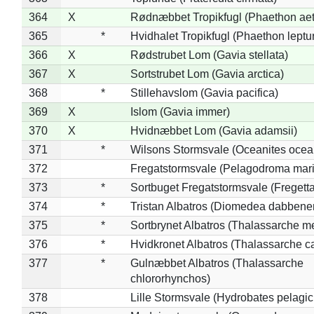
364
X
Rødnæbbet Tropikfugl (Phaethon ae
365
*
Hvidhalet Tropikfugl (Phaethon leptu
366
X
Rødstrubet Lom (Gavia stellata)
367
X
Sortstrubet Lom (Gavia arctica)
368
*
Stillehavslom (Gavia pacifica)
369
X
Islom (Gavia immer)
370
X
Hvidnæbbet Lom (Gavia adamsii)
371
*
Wilsons Stormsvale (Oceanites ocea
372
Fregatstormsvale (Pelagodroma mar
373
*
Sortbuget Fregatstormsvale (Fregetta
374
*
Tristan Albatros (Diomedea dabbene
375
*
Sortbrynet Albatros (Thalassarche m
376
*
Hvidkronet Albatros (Thalassarche c
377
*
Gulnæbbet Albatros (Thalassarche
chlororhynchos)
378
Lille Stormsvale (Hydrobates pelagic