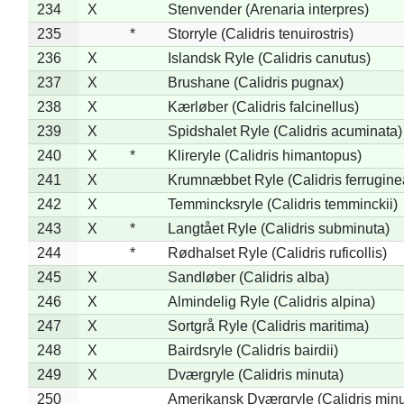
234
X
Stenvender (Arenaria interpres)
235
*
Storryle (Calidris tenuirostris)
236
X
Islandsk Ryle (Calidris canutus)
237
X
Brushane (Calidris pugnax)
238
X
Kærløber (Calidris falcinellus)
239
X
Spidshalet Ryle (Calidris acuminata)
240
X
*
Klireryle (Calidris himantopus)
241
X
Krumnæbbet Ryle (Calidris ferrugine
242
X
Temmincksryle (Calidris temminckii)
243
X
*
Langtået Ryle (Calidris subminuta)
244
*
Rødhalset Ryle (Calidris ruficollis)
245
X
Sandløber (Calidris alba)
246
X
Almindelig Ryle (Calidris alpina)
247
X
Sortgrå Ryle (Calidris maritima)
248
X
Bairdsryle (Calidris bairdii)
249
X
Dværgryle (Calidris minuta)
250
Amerikansk Dværgryle (Calidris minut