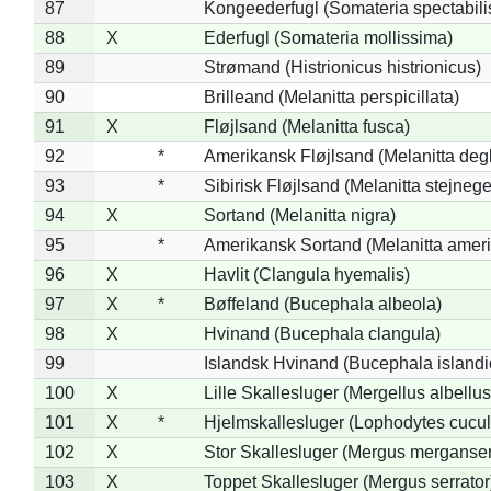
87
Kongeederfugl (Somateria spectabili
88
X
Ederfugl (Somateria mollissima)
89
Strømand (Histrionicus histrionicus)
90
Brilleand (Melanitta perspicillata)
91
X
Fløjlsand (Melanitta fusca)
92
*
Amerikansk Fløjlsand (Melanitta deg
93
*
Sibirisk Fløjlsand (Melanitta stejnege
94
X
Sortand (Melanitta nigra)
95
*
Amerikansk Sortand (Melanitta amer
96
X
Havlit (Clangula hyemalis)
97
X
*
Bøffeland (Bucephala albeola)
98
X
Hvinand (Bucephala clangula)
99
Islandsk Hvinand (Bucephala islandi
100
X
Lille Skallesluger (Mergellus albellus
101
X
*
Hjelmskallesluger (Lophodytes cucul
102
X
Stor Skallesluger (Mergus merganser
103
X
Toppet Skallesluger (Mergus serrator