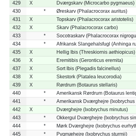
429
X
Dværgskarv (Microcarbo pygmaeus)
430
*
Øreskarv (Phalacrocorax auritus)
431
X
Topskarv (Phalacrocorax aristotelis)
432
X
Skarv (Phalacrocorax carbo)
433
*
Socotraskarv (Phalacrocorax nigrogul
434
*
Afrikansk Slangehalsfugl (Anhinga ru
435
X
Hellig Ibis (Threskiornis aethiopicus)
436
X
Eremitibis (Geronticus eremita)
437
X
Sort Ibis (Plegadis falcinellus)
438
X
Skestork (Platalea leucorodia)
439
X
Rørdrum (Botaurus stellaris)
440
*
Amerikansk Rørdrum (Botaurus lenti
441
*
Amerikansk Dværghejre (Ixobrychus e
442
X
Dværghejre (Ixobrychus minutus)
443
*
Okkergul Dværghejre (Ixobrychus sin
444
*
Mørk Dværghejre (Ixobrychus eurhy
445
*
Pygmæhejre (Ixobrychus sturmii)