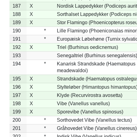
187
X
Nordisk Lappedykker (Podiceps aurit
188
X
Sorthalset Lappedykker (Podiceps nig
189
X
Stor Flamingo (Phoenicopterus rose
190
*
Lille Flamingo (Phoeniconaias minor
191
*
Europæisk Løbehøne (Turnix sylvati
192
X
Triel (Burhinus oedicnemus)
193
Senegaltriel (Burhinus senegalensis
194
*
Kanarisk Strandskade (Haematopus
meadewaldoi)
195
X
Strandskade (Haematopus ostralegu
196
X
Stylteløber (Himantopus himantopus
197
X
Klyde (Recurvirostra avosetta)
198
X
Vibe (Vanellus vanellus)
199
X
Sporevibe (Vanellus spinosus)
200
*
Sorthovedet Vibe (Vanellus tectus)
201
*
Gråhovedet Vibe (Vanellus cinereus)
202
*
Indisk Vibe (Vanellus indicus)