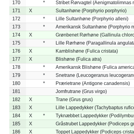
170
*
Stribet Rørvagtel (Aenigmatolimnas 
171
X
Sultanhøne (Porphyrio porphyrio)
172
*
Lille Sultanhøne (Porphyrio alleni)
173
*
Amerikansk Sultanhøne (Porphyrio m
174
X
Grønbenet Rørhøne (Gallinula chlor
175
*
Lille Rørhøne (Paragallinula angulat
176
X
Kamblishøne (Fulica cristata)
177
X
Blishøne (Fulica atra)
178
*
Amerikansk Blishøne (Fulica americ
179
*
Snetrane (Leucogeranus leucogeran
180
*
Prærietrane (Antigone canadensis)
181
Jomfrutrane (Grus virgo)
182
X
Trane (Grus grus)
183
X
Lille Lappedykker (Tachybaptus rufico
184
X
*
Tyknæbbet Lappedykker (Podilymbu
185
X
Gråstrubet Lappedykker (Podiceps g
186
X
Toppet Lappedykker (Podiceps crista