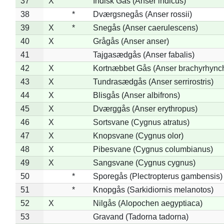
37
X
Indisk Gås (Anser indicus)
38
*
Dværgsnegås (Anser rossii)
39
X
*
Snegås (Anser caerulescens)
40
X
Grågås (Anser anser)
41
Tajgasædgås (Anser fabalis)
42
X
Kortnæbbet Gås (Anser brachyrhync
43
X
Tundrasædgås (Anser serrirostris)
44
X
Blisgås (Anser albifrons)
45
X
Dværggås (Anser erythropus)
46
X
Sortsvane (Cygnus atratus)
47
X
Knopsvane (Cygnus olor)
48
X
Pibesvane (Cygnus columbianus)
49
X
Sangsvane (Cygnus cygnus)
50
*
Sporegås (Plectropterus gambensis)
51
*
Knopgås (Sarkidiornis melanotos)
52
X
Nilgås (Alopochen aegyptiaca)
53
Gravand (Tadorna tadorna)