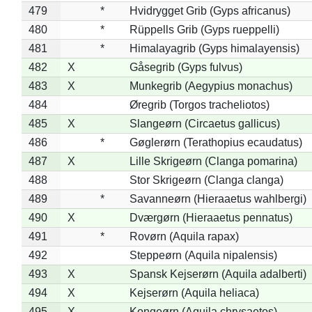
479
*
Hvidrygget Grib (Gyps africanus)
480
*
Rüppells Grib (Gyps rueppelli)
481
*
Himalayagrib (Gyps himalayensis)
482
X
Gåsegrib (Gyps fulvus)
483
X
Munkegrib (Aegypius monachus)
484
Øregrib (Torgos tracheliotos)
485
X
Slangeørn (Circaetus gallicus)
486
*
Gøglerørn (Terathopius ecaudatus)
487
X
Lille Skrigeørn (Clanga pomarina)
488
Stor Skrigeørn (Clanga clanga)
489
*
Savanneørn (Hieraaetus wahlbergi)
490
X
Dværgørn (Hieraaetus pennatus)
491
*
Rovørn (Aquila rapax)
492
Steppeørn (Aquila nipalensis)
493
X
Spansk Kejserørn (Aquila adalberti)
494
X
Kejserørn (Aquila heliaca)
495
X
Kongeørn (Aquila chrysaetos)