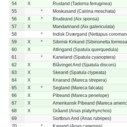
54
X
Rustand (Tadorna ferruginea)
55
*
Moskusand (Cairina moschata)
56
X
*
Brudeand (Aix sponsa)
57
X
Mandarinand (Aix galericulata)
58
*
Indisk Dværgand (Nettapus coroman
59
X
*
Sibirisk Krikand (Sibirionetta formosa
60
X
Atlingand (Spatula querquedula)
61
*
Kaneland (Spatula cyanoptera)
62
X
Blåvinget And (Spatula discors)
63
X
Skeand (Spatula clypeata)
64
X
Knarand (Mareca strepera)
65
X
*
Segland (Mareca falcata)
66
X
Pibeand (Mareca penelope)
67
X
Amerikansk Pibeand (Mareca americ
68
X
Gråand (Anas platyrhynchos)
69
Sortbrun And (Anas rubripes)
70
*
Kapand (Anas capensis)