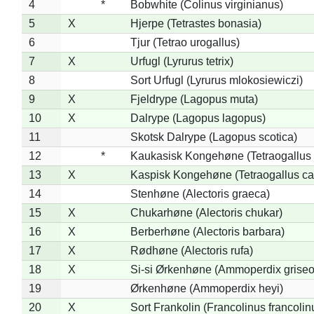
4
*
Bobwhite (Colinus virginianus)
5
X
Hjerpe (Tetrastes bonasia)
6
Tjur (Tetrao urogallus)
7
X
Urfugl (Lyrurus tetrix)
8
Sort Urfugl (Lyrurus mlokosiewiczi)
9
X
Fjeldrype (Lagopus muta)
10
X
Dalrype (Lagopus lagopus)
11
Skotsk Dalrype (Lagopus scotica)
12
*
Kaukasisk Kongehøne (Tetraogallus 
13
X
Kaspisk Kongehøne (Tetraogallus ca
14
Stenhøne (Alectoris graeca)
15
X
Chukarhøne (Alectoris chukar)
16
X
Berberhøne (Alectoris barbara)
17
X
Rødhøne (Alectoris rufa)
18
X
Si-si Ørkenhøne (Ammoperdix griseo
19
Ørkenhøne (Ammoperdix heyi)
20
X
Sort Frankolin (Francolinus francolin