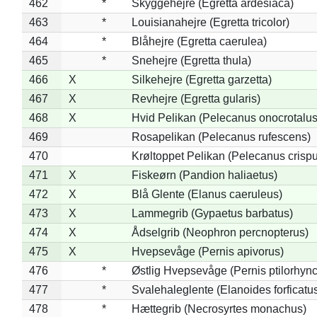
462
*
Skyggehejre (Egretta ardesiaca)
463
*
Louisianahejre (Egretta tricolor)
464
*
Blåhejre (Egretta caerulea)
465
*
Snehejre (Egretta thula)
466
X
Silkehejre (Egretta garzetta)
467
X
Revhejre (Egretta gularis)
468
X
Hvid Pelikan (Pelecanus onocrotalus
469
Rosapelikan (Pelecanus rufescens)
470
Krøltoppet Pelikan (Pelecanus crisp
471
X
Fiskeørn (Pandion haliaetus)
472
X
Blå Glente (Elanus caeruleus)
473
X
Lammegrib (Gypaetus barbatus)
474
X
Ådselgrib (Neophron percnopterus)
475
X
Hvepsevåge (Pernis apivorus)
476
*
Østlig Hvepsevåge (Pernis ptilorhyn
477
*
Svalehaleglente (Elanoides forficatu
478
*
Hættegrib (Necrosyrtes monachus)