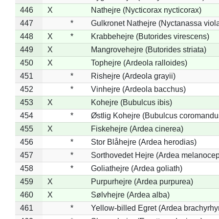
446
X
Nathejre (Nycticorax nycticorax)
447
*
Gulkronet Nathejre (Nyctanassa viol
448
X
*
Krabbehejre (Butorides virescens)
449
X
Mangrovehejre (Butorides striata)
450
X
Tophejre (Ardeola ralloides)
451
*
Rishejre (Ardeola grayii)
452
*
Vinhejre (Ardeola bacchus)
453
X
Kohejre (Bubulcus ibis)
454
*
Østlig Kohejre (Bubulcus coromandu
455
X
Fiskehejre (Ardea cinerea)
456
*
Stor Blåhejre (Ardea herodias)
457
*
Sorthovedet Hejre (Ardea melanocep
458
*
Goliathejre (Ardea goliath)
459
X
Purpurhejre (Ardea purpurea)
460
X
Sølvhejre (Ardea alba)
461
*
Yellow-billed Egret (Ardea brachyrh