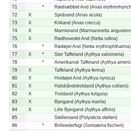
71
*
Rødnæbbet And (Anas erythrorhynch
72
X
Spidsand (Anas acuta)
73
X
Krikand (Anas crecca)
74
X
Marmorand (Marmaronetta angustirost
75
X
Rødhovedet And (Netta rufina)
76
*
Rødøjet And (Netta erythrophthalma)
77
X
*
Stor Taffeland (Aythya valisineria)
78
*
Amerikansk Taffeland (Aythya ameri
79
X
Taffeland (Aythya ferina)
80
X
Hvidøjet And (Aythya nyroca)
81
X
Halsbåndstroldand (Aythya collaris)
82
X
Troldand (Aythya fuligula)
83
X
Bjergand (Aythya marila)
84
X
Lille Bjergand (Aythya affinis)
85
Stellersand (Polysticta stelleri)
86
*
Brilleederfugl (Somateria fischeri)