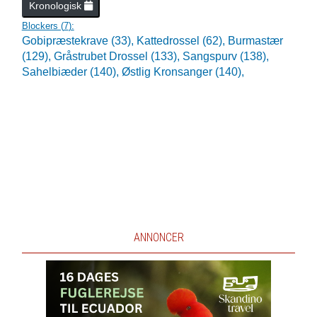
Kronologisk
Blockers (
7
):
Gobipræstekrave (33),
Kattedrossel (62),
Burmastær
(129),
Gråstrubet Drossel (133),
Sangspurv (138),
Sahelbiæder (140),
Østlig Kronsanger (140),
ANNONCER