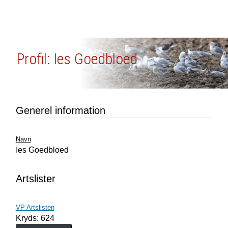
Profil: Ies Goedbloed
Generel information
Navn
Ies Goedbloed
Artslister
VP Artslisten
Kryds: 624