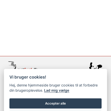
Vi bruger cookies!
support@netfugl.dk
Hej, denne hjemmeside bruger cookies til at forbedre
din brugeroplevelse.
Lad mig vælge
copyright © 2002-2023
Accepter alle