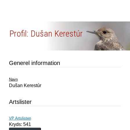
Profil: Dušan Kerestúr
Generel information
Navn
Dušan Kerestúr
Artslister
VP Artslisten
Kryds: 541