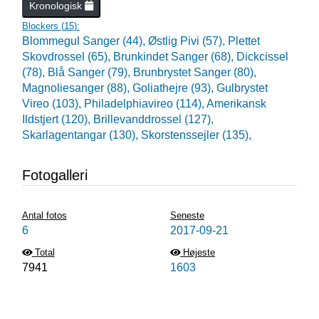
Kronologisk
Blockers (
15
):
Blommegul Sanger (44),
Østlig Pivi (57),
Plettet
Skovdrossel (65),
Brunkindet Sanger (68),
Dickcissel
(78),
Blå Sanger (79),
Brunbrystet Sanger (80),
Magnoliesanger (88),
Goliathejre (93),
Gulbrystet
Vireo (103),
Philadelphiavireo (114),
Amerikansk
Ildstjert (120),
Brillevanddrossel (127),
Skarlagentangar (130),
Skorstenssejler (135),
Fotogalleri
Antal fotos
Seneste
6
2017-09-21
Total
Højeste
7941
1603