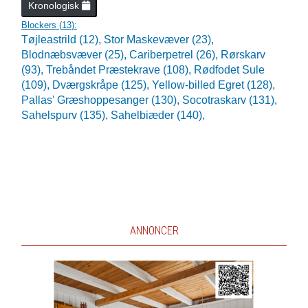
Kronologisk
Blockers (
13
):
Tøjleastrild (12),
Stor Maskevæver (23),
Blodnæbsvæver (25),
Cariberpetrel (26),
Rørskarv
(93),
Trebåndet Præstekrave (108),
Rødfodet Sule
(109),
Dværgskråpe (125),
Yellow-billed Egret (128),
Pallas' Græshoppesanger (130),
Socotraskarv (131),
Sahelspurv (135),
Sahelbiæder (140),
ANNONCER