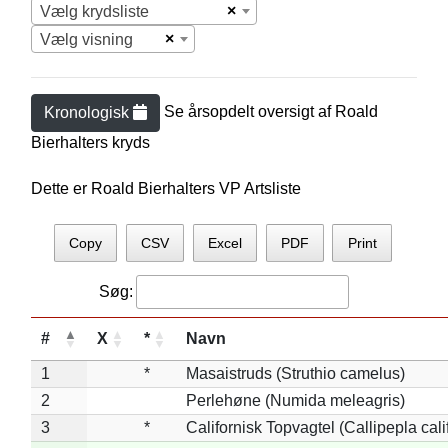
×
Vælg krydsliste
×
Vælg visning
Se årsopdelt oversigt af
Roald
Kronologisk
Bierhalter
s kryds
Dette er Roald Bierhalters VP Artsliste
Copy
CSV
Excel
PDF
Print
Søg:
#
X
*
Navn
1
*
Masaistruds (Struthio camelus)
2
Perlehøne (Numida meleagris)
3
*
Californisk Topvagtel (Callipepla cali