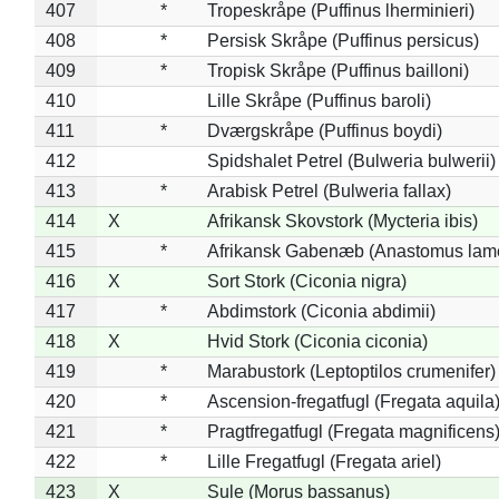
407
*
Tropeskråpe (Puffinus lherminieri)
408
*
Persisk Skråpe (Puffinus persicus)
409
*
Tropisk Skråpe (Puffinus bailloni)
410
Lille Skråpe (Puffinus baroli)
411
*
Dværgskråpe (Puffinus boydi)
412
Spidshalet Petrel (Bulweria bulwerii)
413
*
Arabisk Petrel (Bulweria fallax)
414
X
Afrikansk Skovstork (Mycteria ibis)
415
*
Afrikansk Gabenæb (Anastomus lame
416
X
Sort Stork (Ciconia nigra)
417
*
Abdimstork (Ciconia abdimii)
418
X
Hvid Stork (Ciconia ciconia)
419
*
Marabustork (Leptoptilos crumenifer)
420
*
Ascension-fregatfugl (Fregata aquila
421
*
Pragtfregatfugl (Fregata magnificens
422
*
Lille Fregatfugl (Fregata ariel)
423
X
Sule (Morus bassanus)