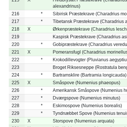
alexandrinus)
216
*
Sibirisk Præstekrave (Charadrius mo
217
*
Tibetansk Præstekrave (Charadrius at
218
X
Ørkenpræstekrave (Charadrius lesche
219
Kaspisk Præstekrave (Charadrius asi
220
*
Gobipræstekrave (Charadrius veredu
221
X
Pomeransfugl (Charadrius morinellu
222
*
Krokodillevogter (Pluvianus aegyptiu
223
Broget Riksesneppe (Rostratula ben
224
*
Bartramsklire (Bartramia longicauda)
225
X
Småspove (Numenius phaeopus)
226
*
Amerikansk Småspove (Numenius h
227
*
Dværgspove (Numenius minutus)
228
*
Eskimospove (Numenius borealis)
229
*
Tyndnæbbet Spove (Numenius tenuiro
230
X
Storspove (Numenius arquata)