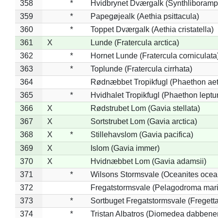
358
*
Hvidbrynet Dværgalk (Synthliboramp
359
*
Papegøjealk (Aethia psittacula)
360
*
Toppet Dværgalk (Aethia cristatella)
361
X
Lunde (Fratercula arctica)
362
*
Hornet Lunde (Fratercula corniculata
363
*
Toplunde (Fratercula cirrhata)
364
Rødnæbbet Tropikfugl (Phaethon ae
365
*
Hvidhalet Tropikfugl (Phaethon leptu
366
X
Rødstrubet Lom (Gavia stellata)
367
X
Sortstrubet Lom (Gavia arctica)
368
X
*
Stillehavslom (Gavia pacifica)
369
X
Islom (Gavia immer)
370
X
Hvidnæbbet Lom (Gavia adamsii)
371
*
Wilsons Stormsvale (Oceanites ocea
372
Fregatstormsvale (Pelagodroma mar
373
*
Sortbuget Fregatstormsvale (Fregetta
374
*
Tristan Albatros (Diomedea dabbene