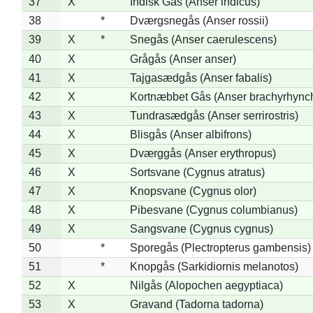
37
X
Indisk Gås (Anser indicus)
38
*
Dværgsnegås (Anser rossii)
39
X
*
Snegås (Anser caerulescens)
40
X
Grågås (Anser anser)
41
X
Tajgasædgås (Anser fabalis)
42
X
Kortnæbbet Gås (Anser brachyrhync
43
X
Tundrasædgås (Anser serrirostris)
44
X
Blisgås (Anser albifrons)
45
X
Dværggås (Anser erythropus)
46
X
Sortsvane (Cygnus atratus)
47
X
Knopsvane (Cygnus olor)
48
X
Pibesvane (Cygnus columbianus)
49
X
Sangsvane (Cygnus cygnus)
50
*
Sporegås (Plectropterus gambensis)
51
*
Knopgås (Sarkidiornis melanotos)
52
X
Nilgås (Alopochen aegyptiaca)
53
X
Gravand (Tadorna tadorna)