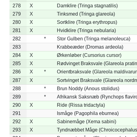
278
X
Damklire (Tringa stagnatilis)
279
X
Tinksmed (Tringa glareola)
280
X
Sortklire (Tringa erythropus)
281
X
Hvidklire (Tringa nebularia)
282
*
Stor Gulben (Tringa melanoleuca)
283
Krabbeæder (Dromas ardeola)
284
X
Ørkenløber (Cursorius cursor)
285
X
Rødvinget Braksvale (Glareola pratin
286
X
*
Orientbraksvale (Glareola maldivaru
287
X
Sortvinget Braksvale (Glareola nord
288
*
Brun Noddy (Anous stolidus)
289
*
Afrikansk Saksnæb (Rynchops flaviro
290
X
Ride (Rissa tridactyla)
291
Ismåge (Pagophila eburnea)
292
X
Sabinemåge (Xema sabini)
293
X
Tyndnæbbet Måge (Chroicocephalus