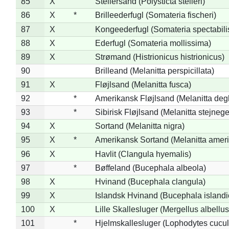
85
X
Stellersand (Polysticta stelleri)
86
X
*
Brilleederfugl (Somateria fischeri)
87
X
Kongeederfugl (Somateria spectabili
88
X
Ederfugl (Somateria mollissima)
89
X
Strømand (Histrionicus histrionicus)
90
Brilleand (Melanitta perspicillata)
91
X
Fløjlsand (Melanitta fusca)
92
*
Amerikansk Fløjlsand (Melanitta deg
93
*
Sibirisk Fløjlsand (Melanitta stejnege
94
X
Sortand (Melanitta nigra)
95
X
*
Amerikansk Sortand (Melanitta amer
96
X
Havlit (Clangula hyemalis)
97
*
Bøffeland (Bucephala albeola)
98
X
Hvinand (Bucephala clangula)
99
X
Islandsk Hvinand (Bucephala islandi
100
X
Lille Skallesluger (Mergellus albellus
101
*
Hjelmskallesluger (Lophodytes cucul