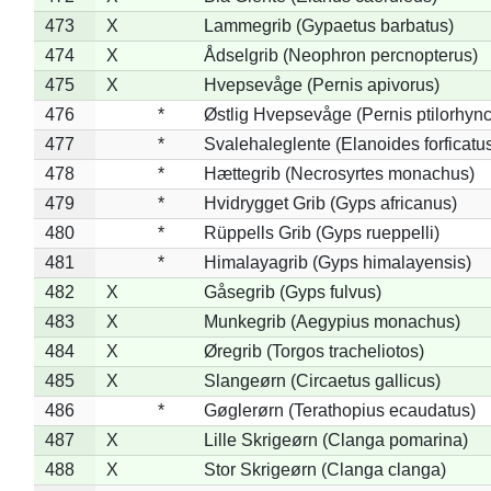
473
X
Lammegrib (Gypaetus barbatus)
474
X
Ådselgrib (Neophron percnopterus)
475
X
Hvepsevåge (Pernis apivorus)
476
*
Østlig Hvepsevåge (Pernis ptilorhyn
477
*
Svalehaleglente (Elanoides forficatu
478
*
Hættegrib (Necrosyrtes monachus)
479
*
Hvidrygget Grib (Gyps africanus)
480
*
Rüppells Grib (Gyps rueppelli)
481
*
Himalayagrib (Gyps himalayensis)
482
X
Gåsegrib (Gyps fulvus)
483
X
Munkegrib (Aegypius monachus)
484
X
Øregrib (Torgos tracheliotos)
485
X
Slangeørn (Circaetus gallicus)
486
*
Gøglerørn (Terathopius ecaudatus)
487
X
Lille Skrigeørn (Clanga pomarina)
488
X
Stor Skrigeørn (Clanga clanga)