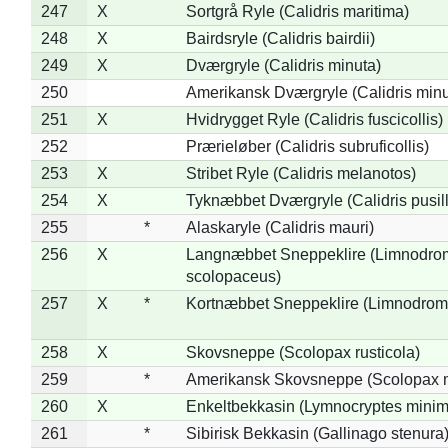
247
X
Sortgrå Ryle (Calidris maritima)
248
X
Bairdsryle (Calidris bairdii)
249
X
Dværgryle (Calidris minuta)
250
Amerikansk Dværgryle (Calidris minut
251
X
Hvidrygget Ryle (Calidris fuscicollis)
252
Prærieløber (Calidris subruficollis)
253
X
Stribet Ryle (Calidris melanotos)
254
X
Tyknæbbet Dværgryle (Calidris pusil
255
*
Alaskaryle (Calidris mauri)
256
X
Langnæbbet Sneppeklire (Limnodro
scolopaceus)
257
X
*
Kortnæbbet Sneppeklire (Limnodrom
258
X
Skovsneppe (Scolopax rusticola)
259
*
Amerikansk Skovsneppe (Scolopax m
260
X
Enkeltbekkasin (Lymnocryptes minim
261
*
Sibirisk Bekkasin (Gallinago stenura