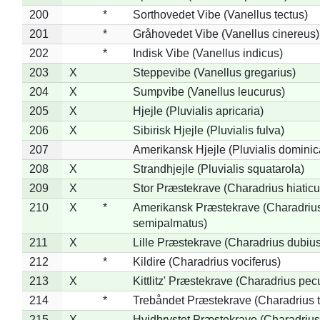
200
*
Sorthovedet Vibe (Vanellus tectus)
201
*
Gråhovedet Vibe (Vanellus cinereus)
202
*
Indisk Vibe (Vanellus indicus)
203
X
Steppevibe (Vanellus gregarius)
204
X
Sumpvibe (Vanellus leucurus)
205
X
Hjejle (Pluvialis apricaria)
206
X
Sibirisk Hjejle (Pluvialis fulva)
207
Amerikansk Hjejle (Pluvialis dominic
208
X
Strandhjejle (Pluvialis squatarola)
209
X
Stor Præstekrave (Charadrius hiaticu
210
X
*
Amerikansk Præstekrave (Charadriu
semipalmatus)
211
X
Lille Præstekrave (Charadrius dubius
212
*
Kildire (Charadrius vociferus)
213
X
Kittlitz' Præstekrave (Charadrius pec
214
*
Trebåndet Præstekrave (Charadrius tr
215
X
Hvidbrystet Præstekrave (Charadrius