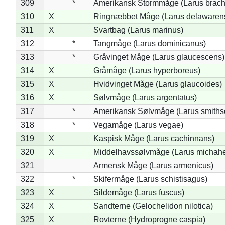
309
*
Amerikansk Stormmåge (Larus brach
310
X
Ringnæbbet Måge (Larus delawarens
311
X
Svartbag (Larus marinus)
312
*
Tangmåge (Larus dominicanus)
313
*
Gråvinget Måge (Larus glaucescens)
314
X
Gråmåge (Larus hyperboreus)
315
X
Hvidvinget Måge (Larus glaucoides)
316
X
Sølvmåge (Larus argentatus)
317
*
Amerikansk Sølvmåge (Larus smiths
318
*
Vegamåge (Larus vegae)
319
X
Kaspisk Måge (Larus cachinnans)
320
X
Middelhavssølvmåge (Larus michahel
321
Armensk Måge (Larus armenicus)
322
*
Skifermåge (Larus schistisagus)
323
X
Sildemåge (Larus fuscus)
324
X
Sandterne (Gelochelidon nilotica)
325
X
Rovterne (Hydroprogne caspia)