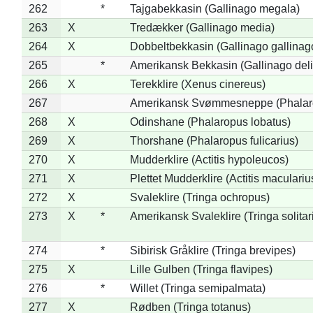
262
*
Tajgabekkasin (Gallinago megala)
263
X
Tredækker (Gallinago media)
264
X
Dobbeltbekkasin (Gallinago gallinag
265
*
Amerikansk Bekkasin (Gallinago deli
266
X
Terekklire (Xenus cinereus)
267
Amerikansk Svømmesneppe (Phalarop
268
X
Odinshane (Phalaropus lobatus)
269
X
Thorshane (Phalaropus fulicarius)
270
X
Mudderklire (Actitis hypoleucos)
271
X
Plettet Mudderklire (Actitis maculariu
272
X
Svaleklire (Tringa ochropus)
273
X
*
Amerikansk Svaleklire (Tringa solitar
274
*
Sibirisk Gråklire (Tringa brevipes)
275
X
Lille Gulben (Tringa flavipes)
276
*
Willet (Tringa semipalmata)
277
X
Rødben (Tringa totanus)