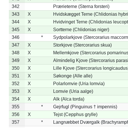
342
Prærieterne (Sterna forsteri)
343
X
Hvidskægget Terne (Chlidonias hybr
344
X
Hvidvinget Terne (Chlidonias leucopt
345
X
Sortterne (Chlidonias niger)
346
*
Sydpolarkjove (Stercorarius maccorm
347
X
Storkjove (Stercorarius skua)
348
X
Mellemkjove (Stercorarius pomarinus
349
X
Almindelig Kjove (Stercorarius parasi
350
X
Lille Kjove (Stercorarius longicaudus
351
X
Søkonge (Alle alle)
352
X
Polarlomvie (Uria lomvia)
353
X
Lomvie (Uria aalge)
354
X
Alk (Alca torda)
355
*
Gejrfugl (Pinguinus † impennis)
356
X
Tejst (Cepphus grylle)
357
*
Langnæbbet Dværgalk (Brachyramph