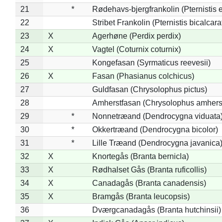
21
*
Rødehavs-bjergfrankolin (Pternistis e
22
Stribet Frankolin (Pternistis bicalcara
23
X
Agerhøne (Perdix perdix)
24
X
Vagtel (Coturnix coturnix)
25
Kongefasan (Syrmaticus reevesii)
26
X
Fasan (Phasianus colchicus)
27
Guldfasan (Chrysolophus pictus)
28
Amherstfasan (Chrysolophus amhers
29
*
Nonnetræand (Dendrocygna viduata
30
*
Okkertræand (Dendrocygna bicolor)
31
*
Lille Træand (Dendrocygna javanica
32
X
Knortegås (Branta bernicla)
33
X
Rødhalset Gås (Branta ruficollis)
34
X
Canadagås (Branta canadensis)
35
X
Bramgås (Branta leucopsis)
36
Dværgcanadagås (Branta hutchinsii)