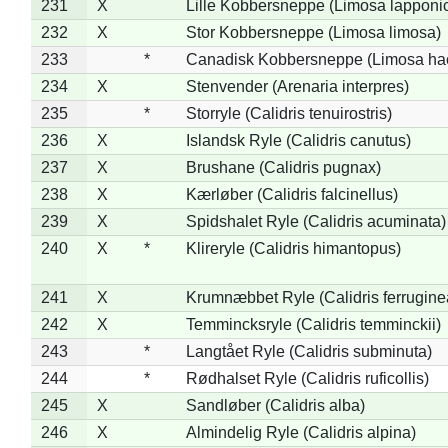
231
X
Lille Kobbersneppe (Limosa lapponi
232
X
Stor Kobbersneppe (Limosa limosa)
233
*
Canadisk Kobbersneppe (Limosa ha
234
X
Stenvender (Arenaria interpres)
235
*
Storryle (Calidris tenuirostris)
236
X
Islandsk Ryle (Calidris canutus)
237
X
Brushane (Calidris pugnax)
238
X
Kærløber (Calidris falcinellus)
239
X
Spidshalet Ryle (Calidris acuminata)
240
X
*
Klireryle (Calidris himantopus)
241
X
Krumnæbbet Ryle (Calidris ferrugine
242
X
Temmincksryle (Calidris temminckii)
243
*
Langtået Ryle (Calidris subminuta)
244
*
Rødhalset Ryle (Calidris ruficollis)
245
X
Sandløber (Calidris alba)
246
X
Almindelig Ryle (Calidris alpina)