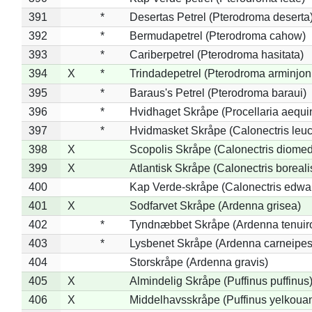
391
*
Desertas Petrel (Pterodroma deserta
392
*
Bermudapetrel (Pterodroma cahow)
393
*
Cariberpetrel (Pterodroma hasitata)
394
X
*
Trindadepetrel (Pterodroma arminjon
395
*
Baraus's Petrel (Pterodroma baraui)
396
*
Hvidhaget Skråpe (Procellaria aequin
397
*
Hvidmasket Skråpe (Calonectris leu
398
X
Scopolis Skråpe (Calonectris diome
399
X
Atlantisk Skråpe (Calonectris boreali
400
Kap Verde-skråpe (Calonectris edwar
401
X
Sodfarvet Skråpe (Ardenna grisea)
402
*
Tyndnæbbet Skråpe (Ardenna tenuiro
403
*
Lysbenet Skråpe (Ardenna carneipes
404
Storskråpe (Ardenna gravis)
405
X
Almindelig Skråpe (Puffinus puffinus
406
X
Middelhavsskråpe (Puffinus yelkoua