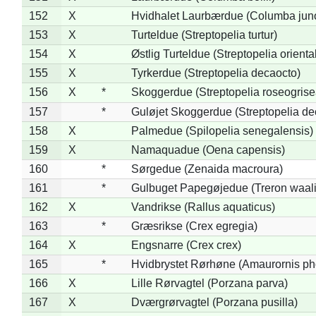
152
X
Hvidhalet Laurbærdue (Columba jun
153
X
Turteldue (Streptopelia turtur)
154
X
Østlig Turteldue (Streptopelia oriental
155
X
Tyrkerdue (Streptopelia decaocto)
156
X
*
Skoggerdue (Streptopelia roseogrise
157
*
Guløjet Skoggerdue (Streptopelia de
158
X
Palmedue (Spilopelia senegalensis)
159
X
Namaquadue (Oena capensis)
160
*
Sørgedue (Zenaida macroura)
161
*
Gulbuget Papegøjedue (Treron waali
162
X
Vandrikse (Rallus aquaticus)
163
*
Græsrikse (Crex egregia)
164
X
Engsnarre (Crex crex)
165
*
Hvidbrystet Rørhøne (Amaurornis ph
166
X
Lille Rørvagtel (Porzana parva)
167
X
Dværgrørvagtel (Porzana pusilla)