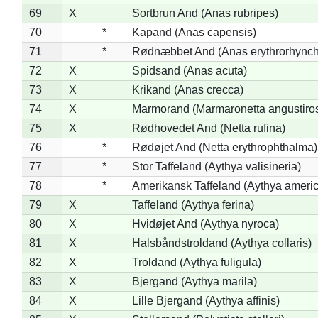
69
X
Sortbrun And (Anas rubripes)
70
*
Kapand (Anas capensis)
71
*
Rødnæbbet And (Anas erythrorhynch
72
X
Spidsand (Anas acuta)
73
X
Krikand (Anas crecca)
74
X
Marmorand (Marmaronetta angustirost
75
X
Rødhovedet And (Netta rufina)
76
*
Rødøjet And (Netta erythrophthalma)
77
*
Stor Taffeland (Aythya valisineria)
78
*
Amerikansk Taffeland (Aythya ameri
79
X
Taffeland (Aythya ferina)
80
X
Hvidøjet And (Aythya nyroca)
81
X
Halsbåndstroldand (Aythya collaris)
82
X
Troldand (Aythya fuligula)
83
X
Bjergand (Aythya marila)
84
X
Lille Bjergand (Aythya affinis)