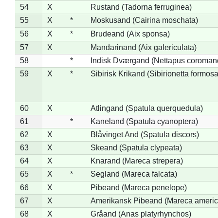
54
X
Rustand (Tadorna ferruginea)
55
X
*
Moskusand (Cairina moschata)
56
X
*
Brudeand (Aix sponsa)
57
X
Mandarinand (Aix galericulata)
58
*
Indisk Dværgand (Nettapus coroman
59
X
*
Sibirisk Krikand (Sibirionetta formosa
60
X
Atlingand (Spatula querquedula)
61
*
Kaneland (Spatula cyanoptera)
62
X
Blåvinget And (Spatula discors)
63
X
Skeand (Spatula clypeata)
64
X
Knarand (Mareca strepera)
65
X
*
Segland (Mareca falcata)
66
X
Pibeand (Mareca penelope)
67
X
Amerikansk Pibeand (Mareca americ
68
X
Gråand (Anas platyrhynchos)