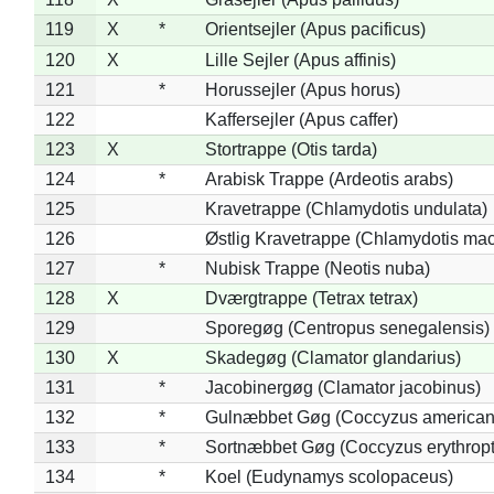
119
X
*
Orientsejler (Apus pacificus)
120
X
Lille Sejler (Apus affinis)
121
*
Horussejler (Apus horus)
122
Kaffersejler (Apus caffer)
123
X
Stortrappe (Otis tarda)
124
*
Arabisk Trappe (Ardeotis arabs)
125
Kravetrappe (Chlamydotis undulata)
126
Østlig Kravetrappe (Chlamydotis mac
127
*
Nubisk Trappe (Neotis nuba)
128
X
Dværgtrappe (Tetrax tetrax)
129
Sporegøg (Centropus senegalensis)
130
X
Skadegøg (Clamator glandarius)
131
*
Jacobinergøg (Clamator jacobinus)
132
*
Gulnæbbet Gøg (Coccyzus american
133
*
Sortnæbbet Gøg (Coccyzus erythrop
134
*
Koel (Eudynamys scolopaceus)