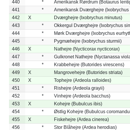
440
*
Amerikansk Rørdrum (Botaurus lenti
441
*
Amerikansk Dværghejre (Ixobrychus e
442
X
Dværghejre (Ixobrychus minutus)
443
*
Okkergul Dværghejre (Ixobrychus sin
444
*
Mørk Dværghejre (Ixobrychus eurhy
445
*
Pygmæhejre (Ixobrychus sturmii)
446
X
Nathejre (Nycticorax nycticorax)
447
*
Gulkronet Nathejre (Nyctanassa viol
448
*
Krabbehejre (Butorides virescens)
449
X
Mangrovehejre (Butorides striata)
450
X
Tophejre (Ardeola ralloides)
451
*
Rishejre (Ardeola grayii)
452
*
Vinhejre (Ardeola bacchus)
453
X
Kohejre (Bubulcus ibis)
454
*
Østlig Kohejre (Bubulcus coromandu
455
X
Fiskehejre (Ardea cinerea)
456
*
Stor Blåhejre (Ardea herodias)