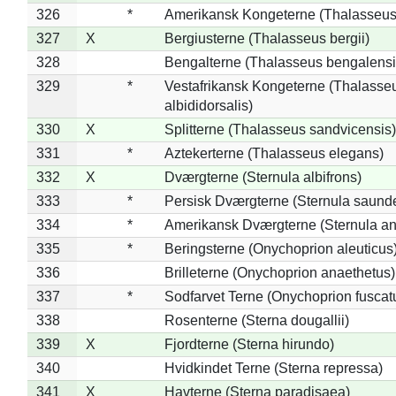
326
*
Amerikansk Kongeterne (Thalasseu
327
X
Bergiusterne (Thalasseus bergii)
328
Bengalterne (Thalasseus bengalensi
329
*
Vestafrikansk Kongeterne (Thalasse
albididorsalis)
330
X
Splitterne (Thalasseus sandvicensis)
331
*
Aztekerterne (Thalasseus elegans)
332
X
Dværgterne (Sternula albifrons)
333
*
Persisk Dværgterne (Sternula saunde
334
*
Amerikansk Dværgterne (Sternula ant
335
*
Beringsterne (Onychoprion aleuticus
336
Brilleterne (Onychoprion anaethetus)
337
*
Sodfarvet Terne (Onychoprion fuscat
338
Rosenterne (Sterna dougallii)
339
X
Fjordterne (Sterna hirundo)
340
Hvidkindet Terne (Sterna repressa)
341
X
Havterne (Sterna paradisaea)