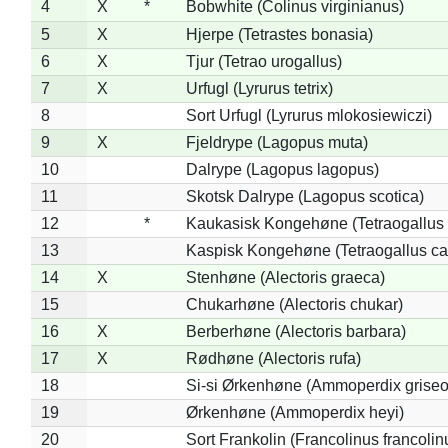
4
X
*
Bobwhite (Colinus virginianus)
5
X
Hjerpe (Tetrastes bonasia)
6
X
Tjur (Tetrao urogallus)
7
X
Urfugl (Lyrurus tetrix)
8
Sort Urfugl (Lyrurus mlokosiewiczi)
9
X
Fjeldrype (Lagopus muta)
10
Dalrype (Lagopus lagopus)
11
Skotsk Dalrype (Lagopus scotica)
12
*
Kaukasisk Kongehøne (Tetraogallus 
13
Kaspisk Kongehøne (Tetraogallus ca
14
X
Stenhøne (Alectoris graeca)
15
Chukarhøne (Alectoris chukar)
16
X
Berberhøne (Alectoris barbara)
17
X
Rødhøne (Alectoris rufa)
18
Si-si Ørkenhøne (Ammoperdix griseo
19
Ørkenhøne (Ammoperdix heyi)
20
Sort Frankolin (Francolinus francolin