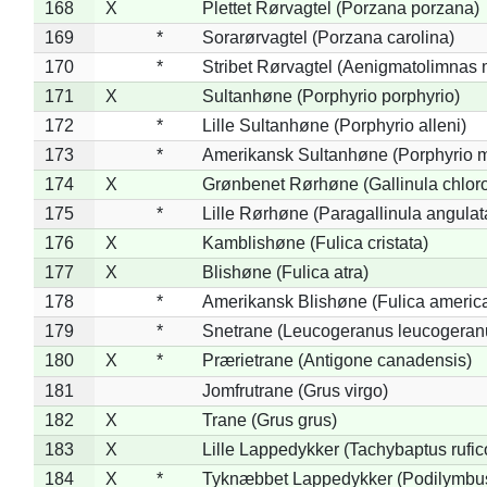
168
X
Plettet Rørvagtel (Porzana porzana)
169
*
Sorarørvagtel (Porzana carolina)
170
*
Stribet Rørvagtel (Aenigmatolimnas 
171
X
Sultanhøne (Porphyrio porphyrio)
172
*
Lille Sultanhøne (Porphyrio alleni)
173
*
Amerikansk Sultanhøne (Porphyrio m
174
X
Grønbenet Rørhøne (Gallinula chlor
175
*
Lille Rørhøne (Paragallinula angulat
176
X
Kamblishøne (Fulica cristata)
177
X
Blishøne (Fulica atra)
178
*
Amerikansk Blishøne (Fulica americ
179
*
Snetrane (Leucogeranus leucogeran
180
X
*
Prærietrane (Antigone canadensis)
181
Jomfrutrane (Grus virgo)
182
X
Trane (Grus grus)
183
X
Lille Lappedykker (Tachybaptus rufico
184
X
*
Tyknæbbet Lappedykker (Podilymbu