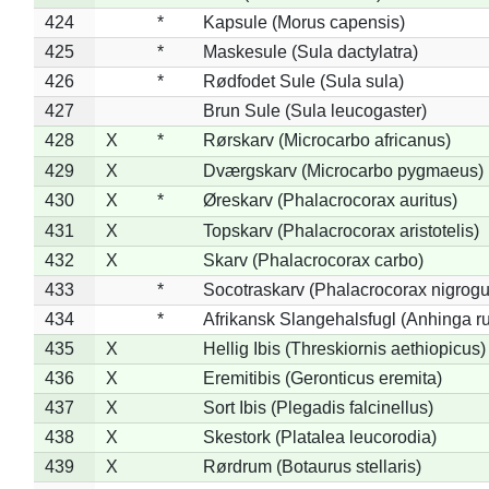
424
*
Kapsule (Morus capensis)
425
*
Maskesule (Sula dactylatra)
426
*
Rødfodet Sule (Sula sula)
427
Brun Sule (Sula leucogaster)
428
X
*
Rørskarv (Microcarbo africanus)
429
X
Dværgskarv (Microcarbo pygmaeus)
430
X
*
Øreskarv (Phalacrocorax auritus)
431
X
Topskarv (Phalacrocorax aristotelis)
432
X
Skarv (Phalacrocorax carbo)
433
*
Socotraskarv (Phalacrocorax nigrogul
434
*
Afrikansk Slangehalsfugl (Anhinga ru
435
X
Hellig Ibis (Threskiornis aethiopicus)
436
X
Eremitibis (Geronticus eremita)
437
X
Sort Ibis (Plegadis falcinellus)
438
X
Skestork (Platalea leucorodia)
439
X
Rørdrum (Botaurus stellaris)