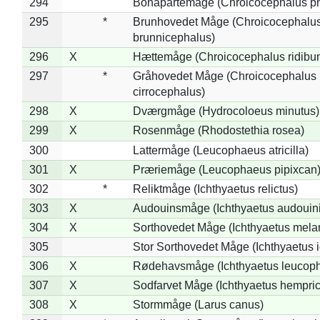
294
Bonapartemåge (Chroicocephalus ph
295
*
Brunhovedet Måge (Chroicocephalu
brunnicephalus)
296
X
Hættemåge (Chroicocephalus ridibu
297
*
Gråhovedet Måge (Chroicocephalus
cirrocephalus)
298
X
Dværgmåge (Hydrocoloeus minutus)
299
X
Rosenmåge (Rhodostethia rosea)
300
Lattermåge (Leucophaeus atricilla)
301
X
Præriemåge (Leucophaeus pipixcan
302
*
Reliktmåge (Ichthyaetus relictus)
303
X
Audouinsmåge (Ichthyaetus audouini
304
X
Sorthovedet Måge (Ichthyaetus mela
305
Stor Sorthovedet Måge (Ichthyaetus 
306
X
Rødehavsmåge (Ichthyaetus leucop
307
X
Sodfarvet Måge (Ichthyaetus hempric
308
X
Stormmåge (Larus canus)