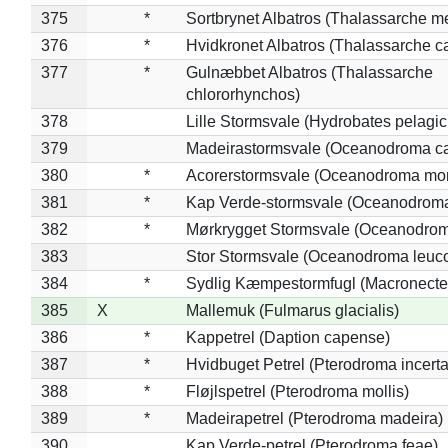
375
*
Sortbrynet Albatros (Thalassarche m
376
*
Hvidkronet Albatros (Thalassarche c
377
*
Gulnæbbet Albatros (Thalassarche
chlororhynchos)
378
Lille Stormsvale (Hydrobates pelagic
379
Madeirastormsvale (Oceanodroma ca
380
*
Acorerstormsvale (Oceanodroma mon
381
*
Kap Verde-stormsvale (Oceanodroma
382
*
Mørkrygget Stormsvale (Oceanodrom
383
Stor Stormsvale (Oceanodroma leuc
384
*
Sydlig Kæmpestormfugl (Macronecte
385
X
Mallemuk (Fulmarus glacialis)
386
*
Kappetrel (Daption capense)
387
*
Hvidbuget Petrel (Pterodroma incerta
388
*
Fløjlspetrel (Pterodroma mollis)
389
*
Madeirapetrel (Pterodroma madeira)
390
Kap Verde-petrel (Pterodroma feae)