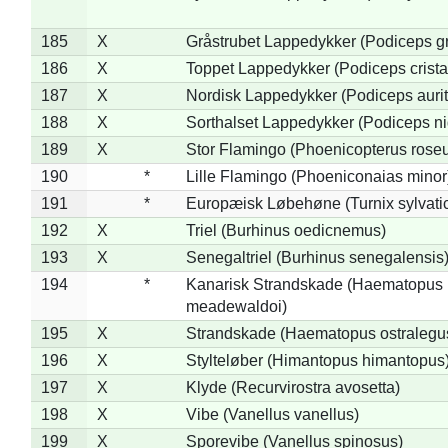
185
X
Gråstrubet Lappedykker (Podiceps g
186
X
Toppet Lappedykker (Podiceps crista
187
X
Nordisk Lappedykker (Podiceps aurit
188
X
Sorthalset Lappedykker (Podiceps nig
189
X
Stor Flamingo (Phoenicopterus rose
190
*
Lille Flamingo (Phoeniconaias minor
191
*
Europæisk Løbehøne (Turnix sylvati
192
X
Triel (Burhinus oedicnemus)
193
X
Senegaltriel (Burhinus senegalensis
194
*
Kanarisk Strandskade (Haematopus
meadewaldoi)
195
X
Strandskade (Haematopus ostralegu
196
X
Stylteløber (Himantopus himantopus
197
X
Klyde (Recurvirostra avosetta)
198
X
Vibe (Vanellus vanellus)
199
X
Sporevibe (Vanellus spinosus)