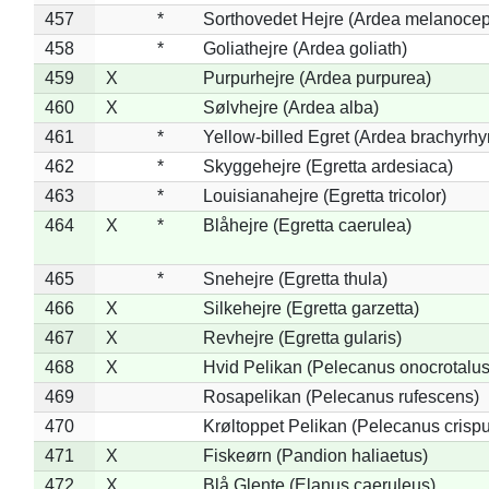
457
*
Sorthovedet Hejre (Ardea melanocep
458
*
Goliathejre (Ardea goliath)
459
X
Purpurhejre (Ardea purpurea)
460
X
Sølvhejre (Ardea alba)
461
*
Yellow-billed Egret (Ardea brachyrh
462
*
Skyggehejre (Egretta ardesiaca)
463
*
Louisianahejre (Egretta tricolor)
464
X
*
Blåhejre (Egretta caerulea)
465
*
Snehejre (Egretta thula)
466
X
Silkehejre (Egretta garzetta)
467
X
Revhejre (Egretta gularis)
468
X
Hvid Pelikan (Pelecanus onocrotalus
469
Rosapelikan (Pelecanus rufescens)
470
Krøltoppet Pelikan (Pelecanus crisp
471
X
Fiskeørn (Pandion haliaetus)
472
X
Blå Glente (Elanus caeruleus)