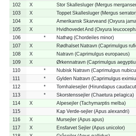
102
X
Stor Skallesluger (Mergus merganser
103
X
Toppet Skallesluger (Mergus serrator
104
X
Amerikansk Skarveand (Oxyura jama
105
X
Hvidhovedet And (Oxyura leucoceph
106
*
Nathøg (Chordeiles minor)
107
X
Rødhalset Natravn (Caprimulgus rufic
108
X
Natravn (Caprimulgus europaeus)
109
X
Ørkennatravn (Caprimulgus aegyptiu
110
*
Nubisk Natravn (Caprimulgus nubicu
111
*
Gylden Natravn (Caprimulgus eximiu
112
*
Tornhalesejler (Hirundapus caudacut
113
*
Skorstenssejler (Chaetura pelagica)
114
X
Alpesejler (Tachymarptis melba)
115
Kap Verde-sejler (Apus alexandri)
116
X
Mursejler (Apus apus)
117
X
Ensfarvet Sejler (Apus unicolor)
118
X
Gråsejler (Apus pallidus)