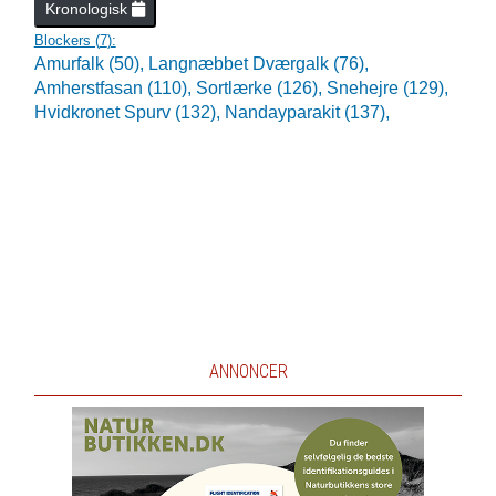
Kronologisk
Blockers (
7
):
Amurfalk (50),
Langnæbbet Dværgalk (76),
Amherstfasan (110),
Sortlærke (126),
Snehejre (129),
Hvidkronet Spurv (132),
Nandayparakit (137),
ANNONCER