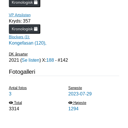
Kronologisk
VP Artslisten
Kryds: 357
Kronologisk
Blockers (
1
):
Kongefasan (120),
DK årsarter
2021
(
Se listen
) X:
188
- #
142
Fotogalleri
Antal fotos
Seneste
3
2023-07-29
Total
Højeste
3314
1294