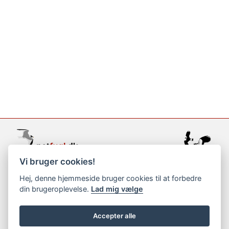
Vi bruger cookies!
support@netfugl.dk
Hej, denne hjemmeside bruger cookies til at forbedre
din brugeroplevelse.
Lad mig vælge
copyright © 2002-2023
Accepter alle