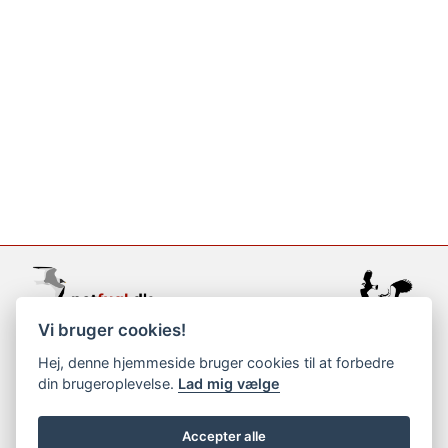
Vi bruger cookies!
support@netfugl.dk
Hej, denne hjemmeside bruger cookies til at forbedre
din brugeroplevelse.
Lad mig vælge
copyright © 2002-2023
Accepter alle