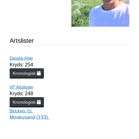
Artslister
Danske Arter
Kryds: 254
Kronologisk
VP Artslisten
Kryds: 248
Kronologisk
Blockers (
1
):
Moskusand (133),