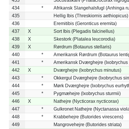
433
*
Socotraskarv (Phalacrocorax nigrogul
434
*
Afrikansk Slangehalsfugl (Anhinga ru
435
Hellig Ibis (Threskiornis aethiopicus)
436
Eremitibis (Geronticus eremita)
437
X
Sort Ibis (Plegadis falcinellus)
438
X
Skestork (Platalea leucorodia)
439
X
Rørdrum (Botaurus stellaris)
440
*
Amerikansk Rørdrum (Botaurus lenti
441
*
Amerikansk Dværghejre (Ixobrychus e
442
X
Dværghejre (Ixobrychus minutus)
443
*
Okkergul Dværghejre (Ixobrychus sin
444
*
Mørk Dværghejre (Ixobrychus eurhy
445
*
Pygmæhejre (Ixobrychus sturmii)
446
X
Nathejre (Nycticorax nycticorax)
447
*
Gulkronet Nathejre (Nyctanassa viol
448
*
Krabbehejre (Butorides virescens)
449
Mangrovehejre (Butorides striata)