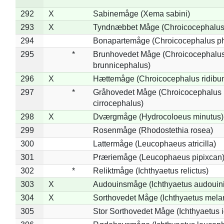
292
X
Sabinemåge (Xema sabini)
293
X
Tyndnæbbet Måge (Chroicocephalus
294
Bonapartemåge (Chroicocephalus ph
295
*
Brunhovedet Måge (Chroicocephalu
brunnicephalus)
296
X
Hættemåge (Chroicocephalus ridibu
297
*
Gråhovedet Måge (Chroicocephalus
cirrocephalus)
298
X
Dværgmåge (Hydrocoloeus minutus)
299
Rosenmåge (Rhodostethia rosea)
300
Lattermåge (Leucophaeus atricilla)
301
Præriemåge (Leucophaeus pipixcan
302
*
Reliktmåge (Ichthyaetus relictus)
303
X
Audouinsmåge (Ichthyaetus audouini
304
X
Sorthovedet Måge (Ichthyaetus mela
305
Stor Sorthovedet Måge (Ichthyaetus 