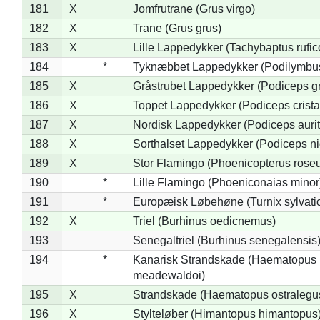
181
X
Jomfrutrane (Grus virgo)
182
X
Trane (Grus grus)
183
X
Lille Lappedykker (Tachybaptus rufico
184
*
Tyknæbbet Lappedykker (Podilymbu
185
X
Gråstrubet Lappedykker (Podiceps g
186
X
Toppet Lappedykker (Podiceps crista
187
X
Nordisk Lappedykker (Podiceps aurit
188
X
Sorthalset Lappedykker (Podiceps nig
189
X
Stor Flamingo (Phoenicopterus rose
190
*
Lille Flamingo (Phoeniconaias minor
191
*
Europæisk Løbehøne (Turnix sylvati
192
X
Triel (Burhinus oedicnemus)
193
Senegaltriel (Burhinus senegalensis
194
*
Kanarisk Strandskade (Haematopus
meadewaldoi)
195
X
Strandskade (Haematopus ostralegu
196
X
Stylteløber (Himantopus himantopus