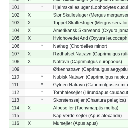
101
*
Hjelmskallesluger (Lophodytes cucul
102
X
Stor Skallesluger (Mergus merganser
103
X
Toppet Skallesluger (Mergus serrator
104
X
Amerikansk Skarveand (Oxyura jama
105
X
Hvidhovedet And (Oxyura leucoceph
106
*
Nathøg (Chordeiles minor)
107
X
Rødhalset Natravn (Caprimulgus rufic
108
X
Natravn (Caprimulgus europaeus)
109
Ørkennatravn (Caprimulgus aegyptiu
110
*
Nubisk Natravn (Caprimulgus nubicu
111
*
Gylden Natravn (Caprimulgus eximiu
112
*
Tornhalesejler (Hirundapus caudacut
113
*
Skorstenssejler (Chaetura pelagica)
114
X
Alpesejler (Tachymarptis melba)
115
Kap Verde-sejler (Apus alexandri)
116
X
Mursejler (Apus apus)