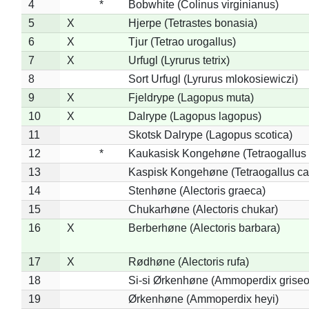
4
*
Bobwhite (Colinus virginianus)
5
X
Hjerpe (Tetrastes bonasia)
6
X
Tjur (Tetrao urogallus)
7
X
Urfugl (Lyrurus tetrix)
8
Sort Urfugl (Lyrurus mlokosiewiczi)
9
X
Fjeldrype (Lagopus muta)
10
X
Dalrype (Lagopus lagopus)
11
Skotsk Dalrype (Lagopus scotica)
12
*
Kaukasisk Kongehøne (Tetraogallus 
13
Kaspisk Kongehøne (Tetraogallus ca
14
Stenhøne (Alectoris graeca)
15
Chukarhøne (Alectoris chukar)
16
X
Berberhøne (Alectoris barbara)
17
X
Rødhøne (Alectoris rufa)
18
Si-si Ørkenhøne (Ammoperdix griseo
19
Ørkenhøne (Ammoperdix heyi)