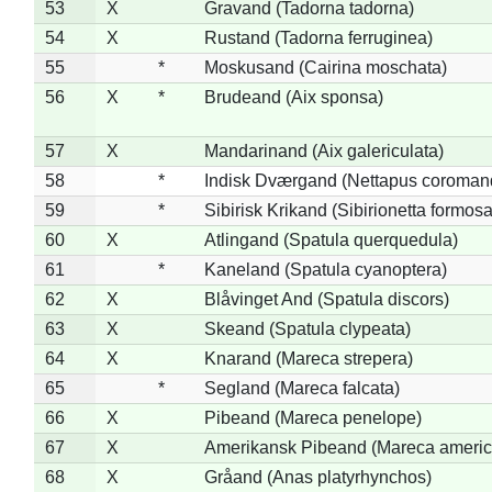
53
X
Gravand (Tadorna tadorna)
54
X
Rustand (Tadorna ferruginea)
55
*
Moskusand (Cairina moschata)
56
X
*
Brudeand (Aix sponsa)
57
X
Mandarinand (Aix galericulata)
58
*
Indisk Dværgand (Nettapus coroman
59
*
Sibirisk Krikand (Sibirionetta formosa
60
X
Atlingand (Spatula querquedula)
61
*
Kaneland (Spatula cyanoptera)
62
X
Blåvinget And (Spatula discors)
63
X
Skeand (Spatula clypeata)
64
X
Knarand (Mareca strepera)
65
*
Segland (Mareca falcata)
66
X
Pibeand (Mareca penelope)
67
X
Amerikansk Pibeand (Mareca americ
68
X
Gråand (Anas platyrhynchos)