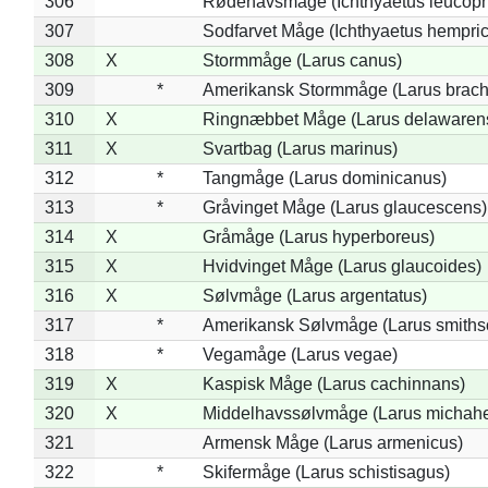
306
Rødehavsmåge (Ichthyaetus leucop
307
Sodfarvet Måge (Ichthyaetus hempric
308
X
Stormmåge (Larus canus)
309
*
Amerikansk Stormmåge (Larus brach
310
X
Ringnæbbet Måge (Larus delawarens
311
X
Svartbag (Larus marinus)
312
*
Tangmåge (Larus dominicanus)
313
*
Gråvinget Måge (Larus glaucescens)
314
X
Gråmåge (Larus hyperboreus)
315
X
Hvidvinget Måge (Larus glaucoides)
316
X
Sølvmåge (Larus argentatus)
317
*
Amerikansk Sølvmåge (Larus smiths
318
*
Vegamåge (Larus vegae)
319
X
Kaspisk Måge (Larus cachinnans)
320
X
Middelhavssølvmåge (Larus michahel
321
Armensk Måge (Larus armenicus)
322
*
Skifermåge (Larus schistisagus)