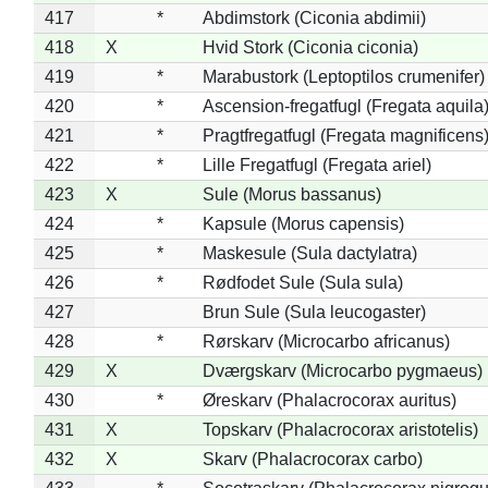
417
*
Abdimstork (Ciconia abdimii)
418
X
Hvid Stork (Ciconia ciconia)
419
*
Marabustork (Leptoptilos crumenifer)
420
*
Ascension-fregatfugl (Fregata aquila
421
*
Pragtfregatfugl (Fregata magnificens
422
*
Lille Fregatfugl (Fregata ariel)
423
X
Sule (Morus bassanus)
424
*
Kapsule (Morus capensis)
425
*
Maskesule (Sula dactylatra)
426
*
Rødfodet Sule (Sula sula)
427
Brun Sule (Sula leucogaster)
428
*
Rørskarv (Microcarbo africanus)
429
X
Dværgskarv (Microcarbo pygmaeus)
430
*
Øreskarv (Phalacrocorax auritus)
431
X
Topskarv (Phalacrocorax aristotelis)
432
X
Skarv (Phalacrocorax carbo)