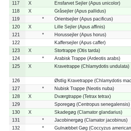
117
X
Ensfarvet Sejler (Apus unicolor)
118
X
Gråsejler (Apus pallidus)
119
*
Orientsejler (Apus pacificus)
120
X
Lille Sejler (Apus affinis)
121
*
Horussejler (Apus horus)
122
Kaffersejler (Apus caffer)
123
X
Stortrappe (Otis tarda)
124
*
Arabisk Trappe (Ardeotis arabs)
125
X
Kravetrappe (Chlamydotis undulata)
126
Østlig Kravetrappe (Chlamydotis mac
127
*
Nubisk Trappe (Neotis nuba)
128
X
Dværgtrappe (Tetrax tetrax)
129
Sporegøg (Centropus senegalensis)
130
X
Skadegøg (Clamator glandarius)
131
*
Jacobinergøg (Clamator jacobinus)
132
*
Gulnæbbet Gøg (Coccyzus american