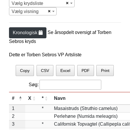
×
Vælg krydsliste
×
Vælg visning
Se årsopdelt oversigt af
Torben
Kronologisk
Sebro
s kryds
Dette er Torben Sebros VP Artsliste
Copy
CSV
Excel
PDF
Print
Søg:
#
X
*
Navn
1
*
Masaistruds (Struthio camelus)
2
Perlehøne (Numida meleagris)
3
*
Californisk Topvagtel (Callipepla cali