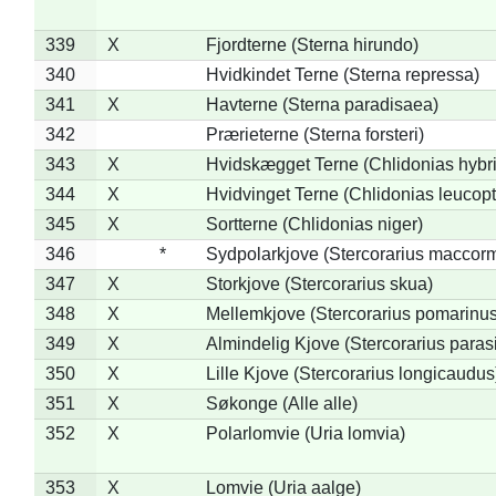
339
X
Fjordterne (Sterna hirundo)
340
Hvidkindet Terne (Sterna repressa)
341
X
Havterne (Sterna paradisaea)
342
Prærieterne (Sterna forsteri)
343
X
Hvidskægget Terne (Chlidonias hybr
344
X
Hvidvinget Terne (Chlidonias leucopt
345
X
Sortterne (Chlidonias niger)
346
*
Sydpolarkjove (Stercorarius maccorm
347
X
Storkjove (Stercorarius skua)
348
X
Mellemkjove (Stercorarius pomarinus
349
X
Almindelig Kjove (Stercorarius parasi
350
X
Lille Kjove (Stercorarius longicaudus
351
X
Søkonge (Alle alle)
352
X
Polarlomvie (Uria lomvia)
353
X
Lomvie (Uria aalge)