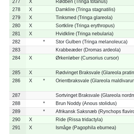
277
X
Rødben (Tringa totanus)
278
X
Damklire (Tringa stagnatilis)
279
X
Tinksmed (Tringa glareola)
280
X
Sortklire (Tringa erythropus)
281
X
Hvidklire (Tringa nebularia)
282
*
Stor Gulben (Tringa melanoleuca)
283
Krabbeæder (Dromas ardeola)
284
X
Ørkenløber (Cursorius cursor)
285
X
Rødvinget Braksvale (Glareola pratin
286
X
*
Orientbraksvale (Glareola maldivaru
287
Sortvinget Braksvale (Glareola nord
288
*
Brun Noddy (Anous stolidus)
289
*
Afrikansk Saksnæb (Rynchops flaviro
290
X
Ride (Rissa tridactyla)
291
X
Ismåge (Pagophila eburnea)