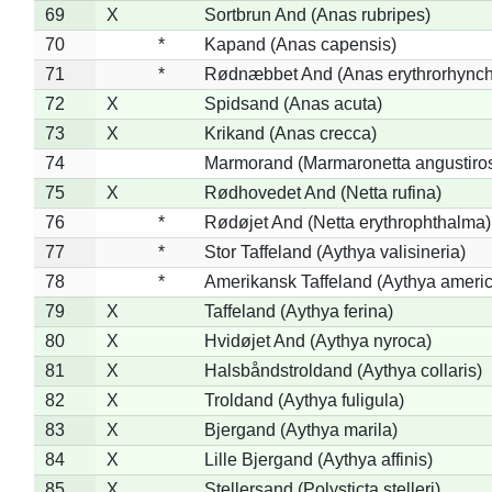
69
X
Sortbrun And (Anas rubripes)
70
*
Kapand (Anas capensis)
71
*
Rødnæbbet And (Anas erythrorhynch
72
X
Spidsand (Anas acuta)
73
X
Krikand (Anas crecca)
74
Marmorand (Marmaronetta angustirost
75
X
Rødhovedet And (Netta rufina)
76
*
Rødøjet And (Netta erythrophthalma)
77
*
Stor Taffeland (Aythya valisineria)
78
*
Amerikansk Taffeland (Aythya ameri
79
X
Taffeland (Aythya ferina)
80
X
Hvidøjet And (Aythya nyroca)
81
X
Halsbåndstroldand (Aythya collaris)
82
X
Troldand (Aythya fuligula)
83
X
Bjergand (Aythya marila)
84
X
Lille Bjergand (Aythya affinis)
85
X
Stellersand (Polysticta stelleri)