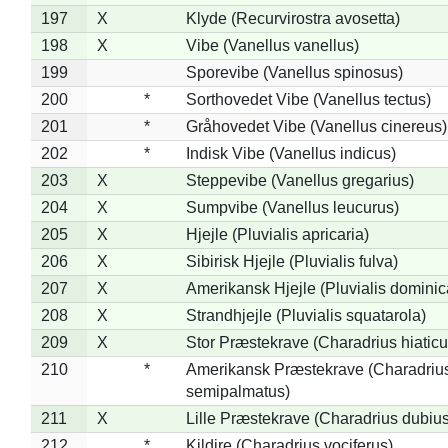
197
X
Klyde (Recurvirostra avosetta)
198
X
Vibe (Vanellus vanellus)
199
Sporevibe (Vanellus spinosus)
200
*
Sorthovedet Vibe (Vanellus tectus)
201
*
Gråhovedet Vibe (Vanellus cinereus)
202
*
Indisk Vibe (Vanellus indicus)
203
X
Steppevibe (Vanellus gregarius)
204
X
Sumpvibe (Vanellus leucurus)
205
X
Hjejle (Pluvialis apricaria)
206
X
Sibirisk Hjejle (Pluvialis fulva)
207
X
Amerikansk Hjejle (Pluvialis dominic
208
X
Strandhjejle (Pluvialis squatarola)
209
X
Stor Præstekrave (Charadrius hiaticu
210
*
Amerikansk Præstekrave (Charadriu
semipalmatus)
211
X
Lille Præstekrave (Charadrius dubius
212
*
Kildire (Charadrius vociferus)