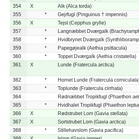
354
X
Alk (Alca torda)
355
*
Gejrfugl (Pinguinus † impennis)
356
X
Tejst (Cepphus grylle)
357
*
Langnæbbet Dværgalk (Brachyramph
358
*
Hvidbrynet Dværgalk (Synthliboramp
359
*
Papegøjealk (Aethia psittacula)
360
*
Toppet Dværgalk (Aethia cristatella)
361
X
Lunde (Fratercula arctica)
362
*
Hornet Lunde (Fratercula corniculata
363
*
Toplunde (Fratercula cirrhata)
364
Rødnæbbet Tropikfugl (Phaethon ae
365
*
Hvidhalet Tropikfugl (Phaethon leptu
366
X
Rødstrubet Lom (Gavia stellata)
367
X
Sortstrubet Lom (Gavia arctica)
368
*
Stillehavslom (Gavia pacifica)
369
X
Islom (Gavia immer)