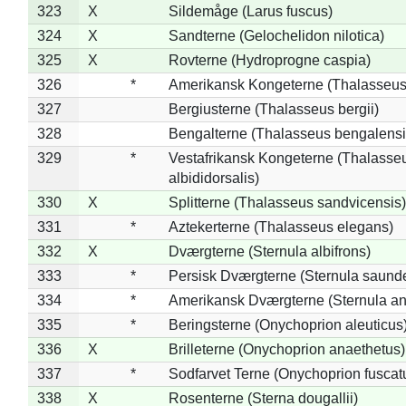
323
X
Sildemåge (Larus fuscus)
324
X
Sandterne (Gelochelidon nilotica)
325
X
Rovterne (Hydroprogne caspia)
326
*
Amerikansk Kongeterne (Thalasseu
327
Bergiusterne (Thalasseus bergii)
328
Bengalterne (Thalasseus bengalensi
329
*
Vestafrikansk Kongeterne (Thalasse
albididorsalis)
330
X
Splitterne (Thalasseus sandvicensis)
331
*
Aztekerterne (Thalasseus elegans)
332
X
Dværgterne (Sternula albifrons)
333
*
Persisk Dværgterne (Sternula saunde
334
*
Amerikansk Dværgterne (Sternula ant
335
*
Beringsterne (Onychoprion aleuticus
336
X
Brilleterne (Onychoprion anaethetus)
337
*
Sodfarvet Terne (Onychoprion fuscat
338
X
Rosenterne (Sterna dougallii)