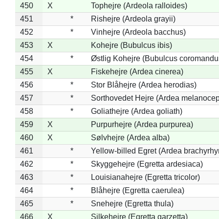
450
X
Tophejre (Ardeola ralloides)
451
*
Rishejre (Ardeola grayii)
452
*
Vinhejre (Ardeola bacchus)
453
X
Kohejre (Bubulcus ibis)
454
*
Østlig Kohejre (Bubulcus coromandu
455
X
Fiskehejre (Ardea cinerea)
456
*
Stor Blåhejre (Ardea herodias)
457
*
Sorthovedet Hejre (Ardea melanocep
458
*
Goliathejre (Ardea goliath)
459
X
Purpurhejre (Ardea purpurea)
460
X
Sølvhejre (Ardea alba)
461
*
Yellow-billed Egret (Ardea brachyrh
462
*
Skyggehejre (Egretta ardesiaca)
463
*
Louisianahejre (Egretta tricolor)
464
*
Blåhejre (Egretta caerulea)
465
*
Snehejre (Egretta thula)
466
X
Silkehejre (Egretta garzetta)