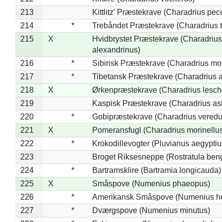
213
Kittlitz' Præstekrave (Charadrius pec
214
*
Trebåndet Præstekrave (Charadrius tr
215
X
Hvidbrystet Præstekrave (Charadrius
alexandrinus)
216
*
Sibirisk Præstekrave (Charadrius mo
217
*
Tibetansk Præstekrave (Charadrius at
218
X
Ørkenpræstekrave (Charadrius lesche
219
Kaspisk Præstekrave (Charadrius asi
220
*
Gobipræstekrave (Charadrius veredu
221
X
Pomeransfugl (Charadrius morinellu
222
*
Krokodillevogter (Pluvianus aegyptiu
223
Broget Riksesneppe (Rostratula ben
224
*
Bartramsklire (Bartramia longicauda)
225
X
Småspove (Numenius phaeopus)
226
*
Amerikansk Småspove (Numenius h
227
*
Dværgspove (Numenius minutus)