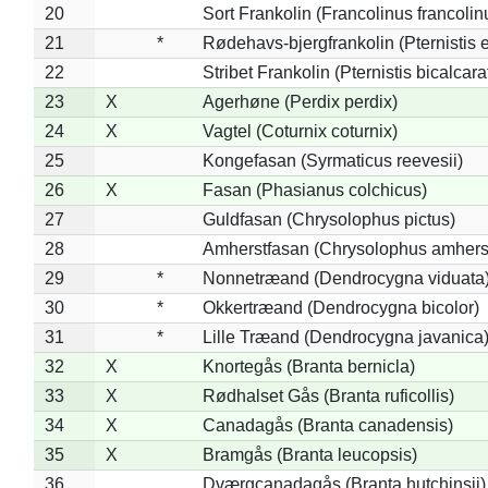
20
Sort Frankolin (Francolinus francolin
21
*
Rødehavs-bjergfrankolin (Pternistis e
22
Stribet Frankolin (Pternistis bicalcara
23
X
Agerhøne (Perdix perdix)
24
X
Vagtel (Coturnix coturnix)
25
Kongefasan (Syrmaticus reevesii)
26
X
Fasan (Phasianus colchicus)
27
Guldfasan (Chrysolophus pictus)
28
Amherstfasan (Chrysolophus amhers
29
*
Nonnetræand (Dendrocygna viduata
30
*
Okkertræand (Dendrocygna bicolor)
31
*
Lille Træand (Dendrocygna javanica
32
X
Knortegås (Branta bernicla)
33
X
Rødhalset Gås (Branta ruficollis)
34
X
Canadagås (Branta canadensis)
35
X
Bramgås (Branta leucopsis)
36
Dværgcanadagås (Branta hutchinsii)