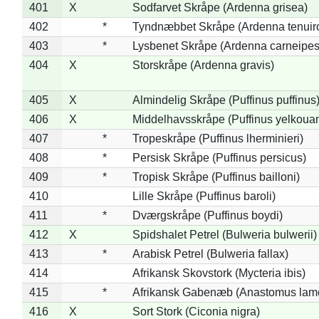
401
X
Sodfarvet Skråpe (Ardenna grisea)
402
*
Tyndnæbbet Skråpe (Ardenna tenuiro
403
*
Lysbenet Skråpe (Ardenna carneipes
404
X
Storskråpe (Ardenna gravis)
405
X
Almindelig Skråpe (Puffinus puffinus
406
X
Middelhavsskråpe (Puffinus yelkoua
407
*
Tropeskråpe (Puffinus lherminieri)
408
*
Persisk Skråpe (Puffinus persicus)
409
*
Tropisk Skråpe (Puffinus bailloni)
410
Lille Skråpe (Puffinus baroli)
411
*
Dværgskråpe (Puffinus boydi)
412
X
Spidshalet Petrel (Bulweria bulwerii)
413
*
Arabisk Petrel (Bulweria fallax)
414
Afrikansk Skovstork (Mycteria ibis)
415
*
Afrikansk Gabenæb (Anastomus lame
416
X
Sort Stork (Ciconia nigra)