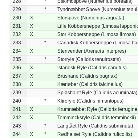
228
*
Eskimospove (Numenius borealis)
229
*
Tyndnæbbet Spove (Numenius tenuiro
230
X
Storspove (Numenius arquata)
231
X
Lille Kobbersneppe (Limosa lapponi
232
X
Stor Kobbersneppe (Limosa limosa)
233
*
Canadisk Kobbersneppe (Limosa ha
234
X
Stenvender (Arenaria interpres)
235
*
Storryle (Calidris tenuirostris)
236
X
Islandsk Ryle (Calidris canutus)
237
X
Brushane (Calidris pugnax)
238
X
Kærløber (Calidris falcinellus)
239
Spidshalet Ryle (Calidris acuminata)
240
*
Klireryle (Calidris himantopus)
241
X
Krumnæbbet Ryle (Calidris ferrugine
242
X
Temmincksryle (Calidris temminckii)
243
*
Langtået Ryle (Calidris subminuta)
244
X
*
Rødhalset Ryle (Calidris ruficollis)