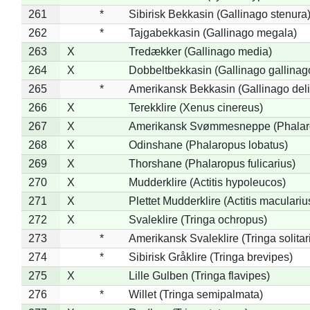
261
*
Sibirisk Bekkasin (Gallinago stenura
262
*
Tajgabekkasin (Gallinago megala)
263
X
Tredækker (Gallinago media)
264
X
Dobbeltbekkasin (Gallinago gallinag
265
*
Amerikansk Bekkasin (Gallinago deli
266
X
Terekklire (Xenus cinereus)
267
X
Amerikansk Svømmesneppe (Phalarop
268
X
Odinshane (Phalaropus lobatus)
269
X
Thorshane (Phalaropus fulicarius)
270
X
Mudderklire (Actitis hypoleucos)
271
X
Plettet Mudderklire (Actitis maculariu
272
X
Svaleklire (Tringa ochropus)
273
*
Amerikansk Svaleklire (Tringa solitar
274
*
Sibirisk Gråklire (Tringa brevipes)
275
X
Lille Gulben (Tringa flavipes)
276
*
Willet (Tringa semipalmata)