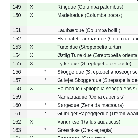
149
X
Ringdue (Columba palumbus)
150
X
Madeiradue (Columba trocaz)
151
Laurbærdue (Columba bollii)
152
Hvidhalet Laurbærdue (Columba jun
153
X
Turteldue (Streptopelia turtur)
154
X
Østlig Turteldue (Streptopelia oriental
155
X
Tyrkerdue (Streptopelia decaocto)
156
*
Skoggerdue (Streptopelia roseogrise
157
*
Guløjet Skoggerdue (Streptopelia de
158
X
Palmedue (Spilopelia senegalensis)
159
Namaquadue (Oena capensis)
160
*
Sørgedue (Zenaida macroura)
161
*
Gulbuget Papegøjedue (Treron waali
162
X
Vandrikse (Rallus aquaticus)
163
*
Græsrikse (Crex egregia)