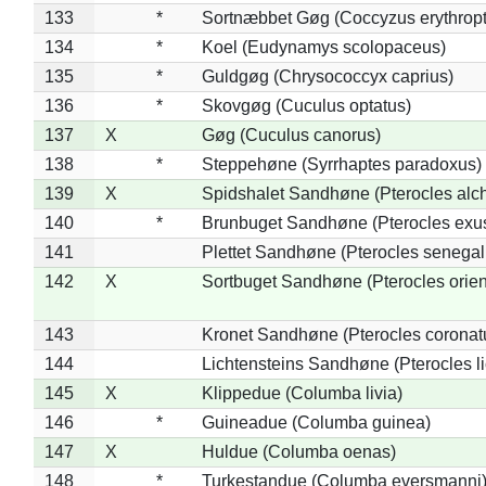
133
*
Sortnæbbet Gøg (Coccyzus erythrop
134
*
Koel (Eudynamys scolopaceus)
135
*
Guldgøg (Chrysococcyx caprius)
136
*
Skovgøg (Cuculus optatus)
137
X
Gøg (Cuculus canorus)
138
*
Steppehøne (Syrrhaptes paradoxus)
139
X
Spidshalet Sandhøne (Pterocles alch
140
*
Brunbuget Sandhøne (Pterocles exus
141
Plettet Sandhøne (Pterocles senegal
142
X
Sortbuget Sandhøne (Pterocles orient
143
Kronet Sandhøne (Pterocles coronat
144
Lichtensteins Sandhøne (Pterocles lic
145
X
Klippedue (Columba livia)
146
*
Guineadue (Columba guinea)
147
X
Huldue (Columba oenas)
148
*
Turkestandue (Columba eversmanni