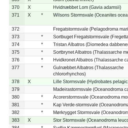
370
X
Hvidnæbbet Lom (Gavia adamsii)
371
X
*
Wilsons Stormsvale (Oceanites ocea
372
Fregatstormsvale (Pelagodroma mar
373
*
Sortbuget Fregatstormsvale (Fregetta
374
*
Tristan Albatros (Diomedea dabbene
375
*
Sortbrynet Albatros (Thalassarche m
376
*
Hvidkronet Albatros (Thalassarche c
377
*
Gulnæbbet Albatros (Thalassarche
chlororhynchos)
378
X
Lille Stormsvale (Hydrobates pelagic
379
Madeirastormsvale (Oceanodroma ca
380
*
Acorerstormsvale (Oceanodroma mon
381
*
Kap Verde-stormsvale (Oceanodroma
382
*
Mørkrygget Stormsvale (Oceanodrom
383
X
Stor Stormsvale (Oceanodroma leuc
384
*
Sydlig Kæmpestormfugl (Macronecte