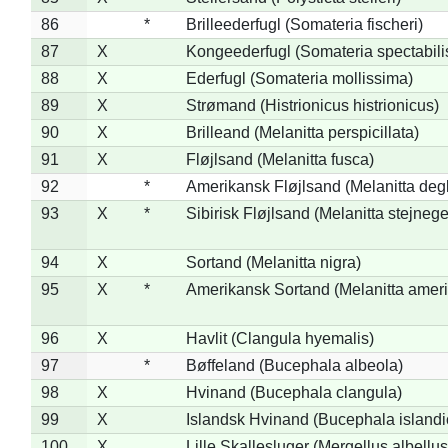
86
*
Brilleederfugl (Somateria fischeri)
87
X
Kongeederfugl (Somateria spectabili
88
X
Ederfugl (Somateria mollissima)
89
X
Strømand (Histrionicus histrionicus)
90
X
Brilleand (Melanitta perspicillata)
91
X
Fløjlsand (Melanitta fusca)
92
*
Amerikansk Fløjlsand (Melanitta deg
93
X
*
Sibirisk Fløjlsand (Melanitta stejnege
94
X
Sortand (Melanitta nigra)
95
X
*
Amerikansk Sortand (Melanitta amer
96
X
Havlit (Clangula hyemalis)
97
*
Bøffeland (Bucephala albeola)
98
X
Hvinand (Bucephala clangula)
99
X
Islandsk Hvinand (Bucephala islandi
100
X
Lille Skallesluger (Mergellus albellus