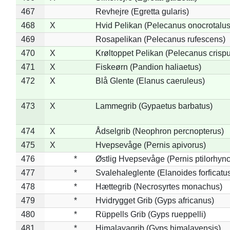
467
Revhejre (Egretta gularis)
468
X
Hvid Pelikan (Pelecanus onocrotalus
469
Rosapelikan (Pelecanus rufescens)
470
X
Krøltoppet Pelikan (Pelecanus crisp
471
X
Fiskeørn (Pandion haliaetus)
472
X
Blå Glente (Elanus caeruleus)
473
X
Lammegrib (Gypaetus barbatus)
474
X
Ådselgrib (Neophron percnopterus)
475
X
Hvepsevåge (Pernis apivorus)
476
*
Østlig Hvepsevåge (Pernis ptilorhyn
477
*
Svalehaleglente (Elanoides forficatu
478
*
Hættegrib (Necrosyrtes monachus)
479
*
Hvidrygget Grib (Gyps africanus)
480
*
Rüppells Grib (Gyps rueppelli)
481
*
Himalayagrib (Gyps himalayensis)