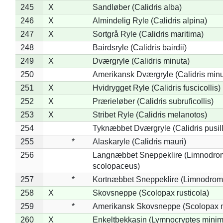
245
X
Sandløber (Calidris alba)
246
X
Almindelig Ryle (Calidris alpina)
247
X
Sortgrå Ryle (Calidris maritima)
248
Bairdsryle (Calidris bairdii)
249
X
Dværgryle (Calidris minuta)
250
Amerikansk Dværgryle (Calidris minut
251
X
Hvidrygget Ryle (Calidris fuscicollis)
252
X
Prærieløber (Calidris subruficollis)
253
X
Stribet Ryle (Calidris melanotos)
254
Tyknæbbet Dværgryle (Calidris pusil
255
*
Alaskaryle (Calidris mauri)
256
Langnæbbet Sneppeklire (Limnodro
scolopaceus)
257
*
Kortnæbbet Sneppeklire (Limnodrom
258
X
Skovsneppe (Scolopax rusticola)
259
*
Amerikansk Skovsneppe (Scolopax m
260
X
Enkeltbekkasin (Lymnocryptes minim