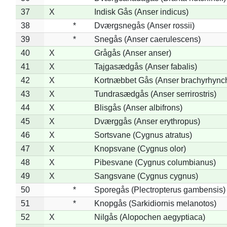
37
X
Indisk Gås (Anser indicus)
38
*
Dværgsnegås (Anser rossii)
39
*
Snegås (Anser caerulescens)
40
X
Grågås (Anser anser)
41
X
Tajgasædgås (Anser fabalis)
42
X
Kortnæbbet Gås (Anser brachyrhync
43
X
Tundrasædgås (Anser serrirostris)
44
X
Blisgås (Anser albifrons)
45
X
Dværggås (Anser erythropus)
46
X
Sortsvane (Cygnus atratus)
47
X
Knopsvane (Cygnus olor)
48
X
Pibesvane (Cygnus columbianus)
49
X
Sangsvane (Cygnus cygnus)
50
*
Sporegås (Plectropterus gambensis)
51
*
Knopgås (Sarkidiornis melanotos)
52
X
Nilgås (Alopochen aegyptiaca)