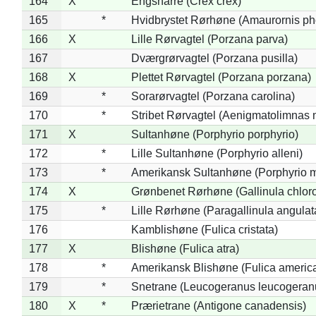
164
X
Engsnarre (Crex crex)
165
*
Hvidbrystet Rørhøne (Amaurornis ph
166
X
Lille Rørvagtel (Porzana parva)
167
Dværgrørvagtel (Porzana pusilla)
168
X
Plettet Rørvagtel (Porzana porzana)
169
*
Sorarørvagtel (Porzana carolina)
170
*
Stribet Rørvagtel (Aenigmatolimnas 
171
X
Sultanhøne (Porphyrio porphyrio)
172
*
Lille Sultanhøne (Porphyrio alleni)
173
*
Amerikansk Sultanhøne (Porphyrio m
174
X
Grønbenet Rørhøne (Gallinula chlor
175
*
Lille Rørhøne (Paragallinula angulat
176
Kamblishøne (Fulica cristata)
177
X
Blishøne (Fulica atra)
178
*
Amerikansk Blishøne (Fulica americ
179
*
Snetrane (Leucogeranus leucogeran
180
X
*
Prærietrane (Antigone canadensis)