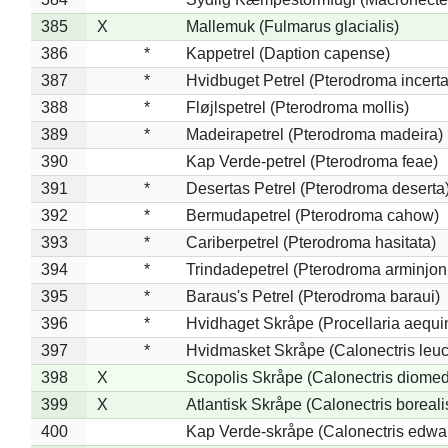
385
X
Mallemuk (Fulmarus glacialis)
386
*
Kappetrel (Daption capense)
387
*
Hvidbuget Petrel (Pterodroma incerta
388
*
Fløjlspetrel (Pterodroma mollis)
389
*
Madeirapetrel (Pterodroma madeira)
390
Kap Verde-petrel (Pterodroma feae)
391
*
Desertas Petrel (Pterodroma deserta
392
*
Bermudapetrel (Pterodroma cahow)
393
*
Cariberpetrel (Pterodroma hasitata)
394
*
Trindadepetrel (Pterodroma arminjon
395
*
Baraus's Petrel (Pterodroma baraui)
396
*
Hvidhaget Skråpe (Procellaria aequin
397
*
Hvidmasket Skråpe (Calonectris leu
398
X
Scopolis Skråpe (Calonectris diome
399
X
Atlantisk Skråpe (Calonectris boreali
400
Kap Verde-skråpe (Calonectris edwar