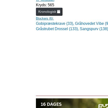
Kryds: 565
Kronologisk
Blockers (
6
):
Gobipræstekrave (33),
Gråhovedet Vibe (
Gråstrubet Drossel (133),
Sangspurv (138