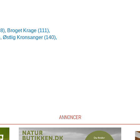
98),
Broget Krage (111),
),
Østlig Kronsanger (140),
ANNONCER