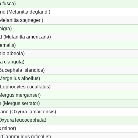
a fusca)
nd (Melanitta deglandi)
Melanitta stejnegeri)
nigra)
 (Melanitta americana)
emalis)
la albeola)
a clangula)
Bucephala islandica)
Mergellus albellus)
(Lophodytes cucullatus)
(Mergus merganser)
 (Mergus serrator)
and (Oxyura jamaicensis)
Oxyura leucocephala)
 minor)
Caprimulgus ruficollis)