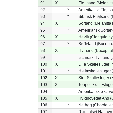
91
X
Fløjlsand (Melanitt
92
*
Amerikansk Fløjlsa
93
*
Sibirisk Fløjlsand (
94
X
Sortand (Melanitta 
95
*
Amerikansk Sortand
96
X
Havlit (Clangula hy
97
*
Bøffeland (Bucepha
98
X
Hvinand (Bucephal
99
Islandsk Hvinand (
100
X
Lille Skallesluger (
101
*
Hjelmskallesluger 
102
X
Stor Skallesluger 
103
X
Toppet Skallesluger
104
Amerikansk Skarve
105
X
Hvidhovedet And (
106
*
Nathøg (Chordeiles
107
Rødhalset Natravn (