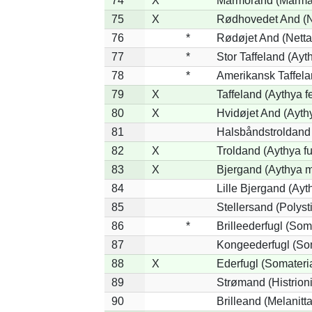
74
X
Marmorand (Marmaro
75
X
Rødhovedet And (Ne
76
*
Rødøjet And (Netta
77
*
Stor Taffeland (Ayth
78
*
Amerikansk Taffela
79
X
Taffeland (Aythya f
80
X
Hvidøjet And (Ayth
81
Halsbåndstroldand (
82
X
Troldand (Aythya fu
83
X
Bjergand (Aythya m
84
Lille Bjergand (Ayth
85
Stellersand (Polystic
86
*
Brilleederfugl (Soma
87
Kongeederfugl (Som
88
X
Ederfugl (Somateri
89
Strømand (Histrioni
90
Brilleand (Melanitta