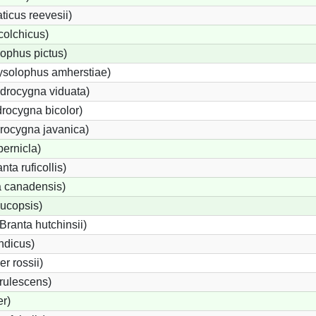
icus reevesii)
olchicus)
ophus pictus)
ysolophus amherstiae)
rocygna viduata)
rocygna bicolor)
rocygna javanica)
ernicla)
ta ruficollis)
 canadensis)
ucopsis)
ranta hutchinsii)
ndicus)
 rossii)
rulescens)
r)