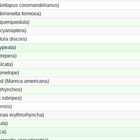
Nettapus coromandelianus)
birionetta formosa)
 querquedula)
cyanoptera)
ula discors)
ypeata)
repera)
lcata)
enelope)
d (Mareca americana)
yrhynchos)
 rubripes)
nsis)
as erythrorhyncha)
uta)
ca)