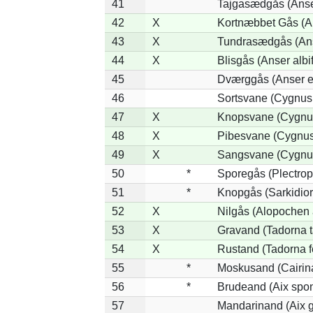
41
Tajgasædgås (Anser
42
X
Kortnæbbet Gås (A
43
X
Tundrasædgås (Anse
44
X
Blisgås (Anser albi
45
Dværggås (Anser e
46
Sortsvane (Cygnus 
47
X
Knopsvane (Cygnus
48
X
Pibesvane (Cygnus
49
X
Sangsvane (Cygnu
50
*
Sporegås (Plectrop
51
*
Knopgås (Sarkidior
52
X
Nilgås (Alopochen 
53
X
Gravand (Tadorna 
54
X
Rustand (Tadorna f
55
*
Moskusand (Cairin
56
*
Brudeand (Aix spo
57
Mandarinand (Aix g