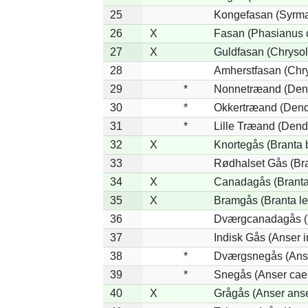
25
Kongefasan (Syrmat
26
X
Fasan (Phasianus c
27
X
Guldfasan (Chrysol
28
Amherstfasan (Chr
29
*
Nonnetræand (Dend
30
*
Okkertræand (Dend
31
*
Lille Træand (Dend
32
X
Knortegås (Branta b
33
Rødhalset Gås (Bran
34
X
Canadagås (Branta
35
X
Bramgås (Branta le
36
Dværgcanadagås (B
37
Indisk Gås (Anser i
38
*
Dværgsnegås (Anser
39
*
Snegås (Anser cae
40
X
Grågås (Anser anse