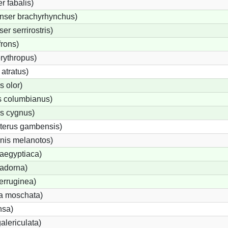
 fabalis)
nser brachyrhynchus)
r serrirostris)
frons)
rythropus)
atratus)
 olor)
 columbianus)
s cygnus)
terus gambensis)
nis melanotos)
aegyptiaca)
tadorna)
erruginea)
a moschata)
nsa)
alericulata)