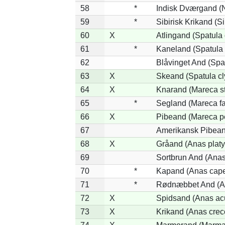
58
*
Indisk Dværgand (
59
*
Sibirisk Krikand (Si
60
X
Atlingand (Spatula
61
*
Kaneland (Spatula 
62
Blåvinget And (Spat
63
X
Skeand (Spatula cl
64
X
Knarand (Mareca st
65
*
Segland (Mareca fa
66
X
Pibeand (Mareca p
67
Amerikansk Pibean
68
X
Gråand (Anas plat
69
Sortbrun And (Anas
70
*
Kapand (Anas cape
71
*
Rødnæbbet And (An
72
X
Spidsand (Anas ac
73
X
Krikand (Anas crec