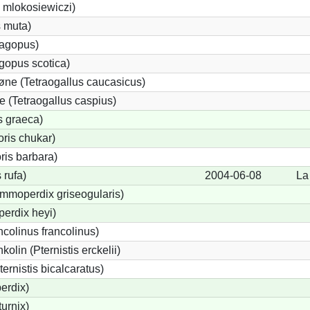
s mlokosiewiczi)
 muta)
lagopus)
gopus scotica)
ne (Tetraogallus caucasicus)
(Tetraogallus caspius)
s graeca)
ris chukar)
ris barbara)
 rufa)
2004-06-08
La
mmoperdix griseogularis)
rdix heyi)
ncolinus francolinus)
olin (Pternistis erckelii)
ternistis bicalcaratus)
erdix)
turnix)