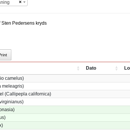
×
sning
f
Sten Pedersen
s kryds
Print
Dato
Lo
hio camelus)
 meleagris)
l (Callipepla californica)
virginianus)
onasia)
us)
x)