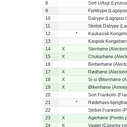
8
Sort Urfugl (Lyruru
9
Fjeldrype (Lagopus
10
Dalrype (Lagopus 
11
Skotsk Dalrype (La
12
*
Kaukasisk Kongehø
13
Kaspisk Kongehøne 
14
X
Stenhøne (Alectori
15
X
Chukarhøne (Alecto
16
Berberhøne (Alecto
17
X
Rødhøne (Alectoris
18
X
Si-si Ørkenhøne (A
19
X
Ørkenhøne (Ammope
20
Sort Frankolin (Fra
21
*
Rødehavs-bjergfrank
22
Stribet Frankolin (P
23
X
Agerhøne (Perdix p
24
X
Vagtel (Coturnix co