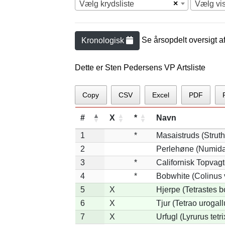
×
Vælg krydsliste
Vælg vi
Se årsopdelt oversigt a
Kronologisk
Dette er Sten Pedersens VP Artsliste
Copy
CSV
Excel
PDF
#
X
*
Navn
1
*
Masaistruds (Strut
2
Perlehøne (Numida
3
*
Californisk Topvagte
4
*
Bobwhite (Colinus 
5
X
Hjerpe (Tetrastes b
6
X
Tjur (Tetrao urogall
7
X
Urfugl (Lyrurus tetri