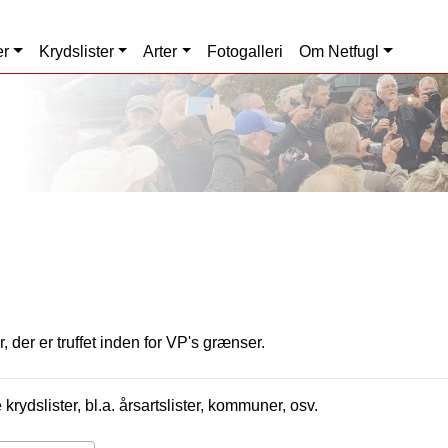
er
Krydslister
Arter
Fotogalleri
Om Netfugl
, der er truffet inden for VP's grænser.
krydslister, bl.a. årsartslister, kommuner, osv.