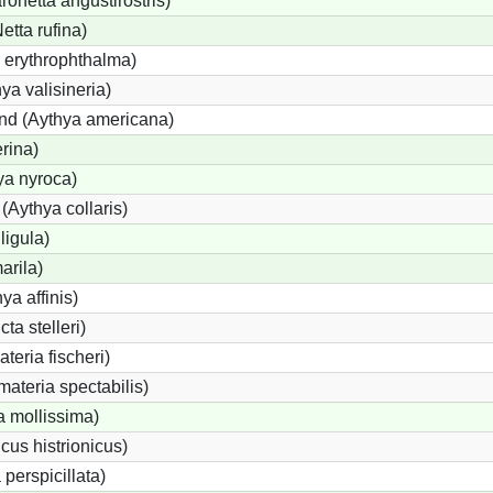
netta angustirostris)
tta rufina)
 erythrophthalma)
ya valisineria)
nd (Aythya americana)
erina)
ya nyroca)
Aythya collaris)
ligula)
arila)
ya affinis)
ta stelleri)
teria fischeri)
ateria spectabilis)
a mollissima)
cus histrionicus)
 perspicillata)