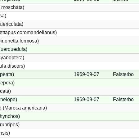
 moschata)
sa)
lericulata)
ettapus coromandelianus)
birionetta formosa)
querquedula)
cyanoptera)
ula discors)
peata)
1969-09-07
Falsterbo
repera)
cata)
nelope)
1969-09-07
Falsterbo
 (Mareca americana)
rhynchos)
rubripes)
sis)