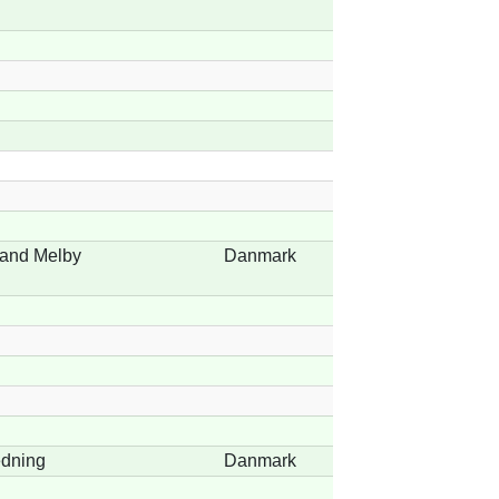
rand Melby
Danmark
edning
Danmark