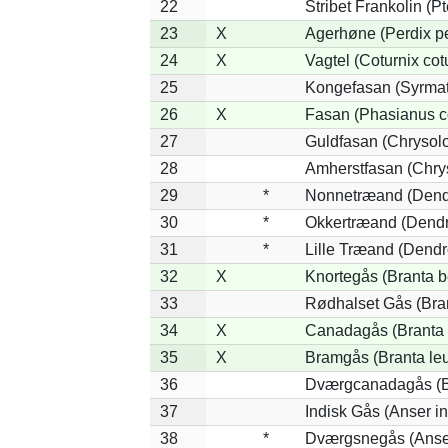
22
Stribet Frankolin (Pt
23
X
Agerhøne (Perdix pe
24
X
Vagtel (Coturnix cot
25
Kongefasan (Syrmati
26
X
Fasan (Phasianus c
27
Guldfasan (Chrysolo
28
Amherstfasan (Chry
29
*
Nonnetræand (Dend
30
*
Okkertræand (Dendr
31
*
Lille Træand (Dendr
32
X
Knortegås (Branta b
33
Rødhalset Gås (Brant
34
X
Canadagås (Branta 
35
X
Bramgås (Branta le
36
Dværgcanadagås (Br
37
Indisk Gås (Anser in
38
*
Dværgsnegås (Anser