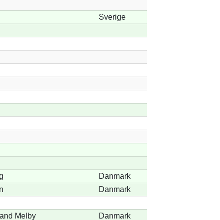
Sverige
g
Danmark
n
Danmark
rand Melby
Danmark