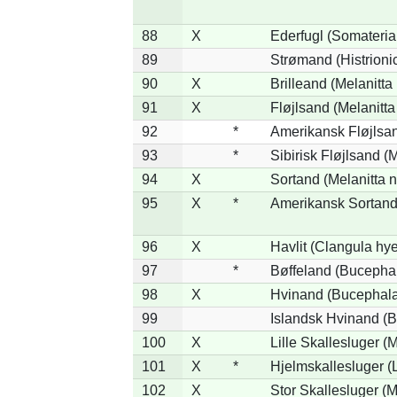
88
X
Ederfugl (Somateria
89
Strømand (Histrionic
90
X
Brilleand (Melanitta 
91
X
Fløjlsand (Melanitta
92
*
Amerikansk Fløjlsan
93
*
Sibirisk Fløjlsand (M
94
X
Sortand (Melanitta n
95
X
*
Amerikansk Sortand 
96
X
Havlit (Clangula hy
97
*
Bøffeland (Bucephal
98
X
Hvinand (Bucephala
99
Islandsk Hvinand (B
100
X
Lille Skallesluger (
101
X
*
Hjelmskallesluger (
102
X
Stor Skallesluger (