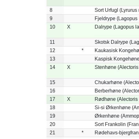
8
Sort Urfugl (Lyrurus
9
Fjeldrype (Lagopus
10
X
Dalrype (Lagopus l
11
Skotsk Dalrype (Lag
12
*
Kaukasisk Kongehøn
13
Kaspisk Kongehøne 
14
X
Stenhøne (Alectoris
15
Chukarhøne (Alector
16
Berberhøne (Alector
17
X
Rødhøne (Alectoris 
18
Si-si Ørkenhøne (Am
19
Ørkenhøne (Ammope
20
Sort Frankolin (Fran
21
*
Rødehavs-bjergfranko