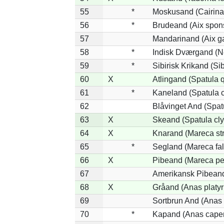
55
*
Moskusand (Cairina
56
*
Brudeand (Aix spon
57
Mandarinand (Aix ga
58
*
Indisk Dværgand (N
59
*
Sibirisk Krikand (Si
60
X
Atlingand (Spatula 
61
*
Kaneland (Spatula 
62
Blåvinget And (Spat
63
X
Skeand (Spatula cly
64
X
Knarand (Mareca st
65
*
Segland (Mareca fal
66
X
Pibeand (Mareca pe
67
Amerikansk Pibeand
68
X
Gråand (Anas platy
69
Sortbrun And (Anas 
70
*
Kapand (Anas capen