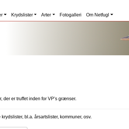
er
Krydslister
Arter
Fotogalleri
Om Netfugl
, der er truffet inden for VP's grænser.
krydslister, bl.a. årsartslister, kommuner, osv.