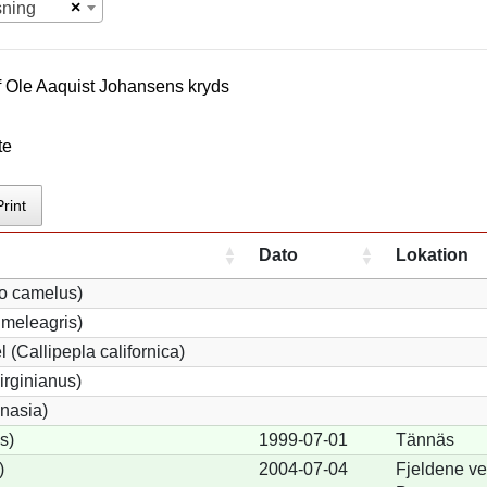
×
sning
f
Ole Aaquist Johansen
s kryds
te
Print
Dato
Lokation
io camelus)
meleagris)
 (Callipepla californica)
irginianus)
onasia)
s)
1999-07-01
Tännäs
)
2004-07-04
Fjeldene ve