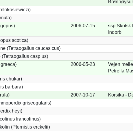
Brønnøysu
 mlokosiewiczi)
 muta)
agopus)
2006-07-15
ssp Skotsk 
Indorb
opus scotica)
e (Tetraogallus caucasicus)
(Tetraogallus caspius)
 graeca)
2006-05-23
Vejen mell
Petrella M
is chukar)
is barbara)
rufa)
2007-10-17
Korsika - D
moperdix griseogularis)
rdix heyi)
colinus francolinus)
lin (Pternistis erckelii)