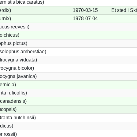
ernistis bicalcaratus)
rdix)
1970-03-15
Et sted i S
urnix)
1978-07-04
cus reevesii)
olchicus)
phus pictus)
solophus amherstiae)
rocygna viduata)
ocygna bicolor)
ocygna javanica)
ernicla)
a ruficollis)
canadensis)
ucopsis)
anta hutchinsii)
dicus)
 rossii)