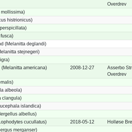
Overdrev
 mollissima)
us histrionicus)
perspicillata)
 fusca)
d (Melanitta deglandi)
elanitta stejnegeri)
igra)
(Melanitta americana)
2008-12-27
Asserbo St
Overdrev
emalis)
a albeola)
 clangula)
ucephala islandica)
Mergellus albellus)
Lophodytes cucullatus)
2018-05-12
Holløse Br
Mergus merganser)