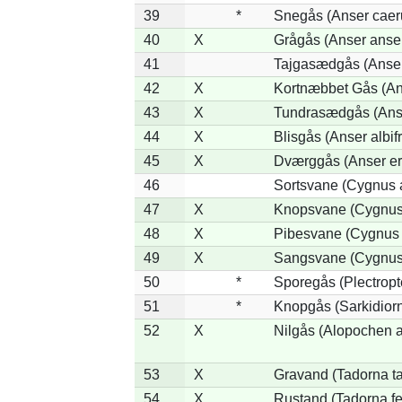
39
*
Snegås (Anser caer
40
X
Grågås (Anser anse
41
Tajgasædgås (Anser 
42
X
Kortnæbbet Gås (An
43
X
Tundrasædgås (Anser
44
X
Blisgås (Anser albif
45
X
Dværggås (Anser er
46
Sortsvane (Cygnus a
47
X
Knopsvane (Cygnus 
48
X
Pibesvane (Cygnus
49
X
Sangsvane (Cygnus
50
*
Sporegås (Plectrop
51
*
Knopgås (Sarkidiorn
52
X
Nilgås (Alopochen a
53
X
Gravand (Tadorna t
54
X
Rustand (Tadorna fe