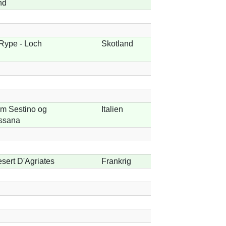
nd
Rype - Loch
Skotland
em Sestino og
Italien
assana
esert D'Agriates
Frankrig