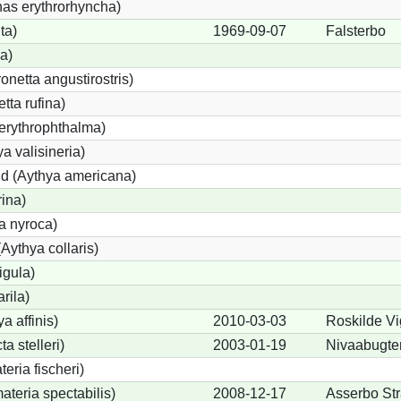
s erythrorhyncha)
ta)
1969-09-07
Falsterbo
a)
etta angustirostris)
ta rufina)
erythrophthalma)
a valisineria)
nd (Aythya americana)
rina)
a nyroca)
Aythya collaris)
igula)
rila)
a affinis)
2010-03-03
Roskilde Vi
a stelleri)
2003-01-19
Nivaabugte
eria fischeri)
teria spectabilis)
2008-12-17
Asserbo St