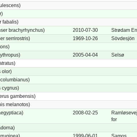
ulescens)
r)
fabalis)
ser brachyrhynchus)
2010-07-30
Strødam E
 serrirostris)
1969-10-26
Sövdesjön
rons)
ythropus)
2005-04-04
Selsø
tratus)
olor)
 columbianus)
 cygnus)
terus gambensis)
is melanotos)
egyptiaca)
2008-02-25
Ramløsevej
for
adorna)
rruginea)
1999-06-01
Samos