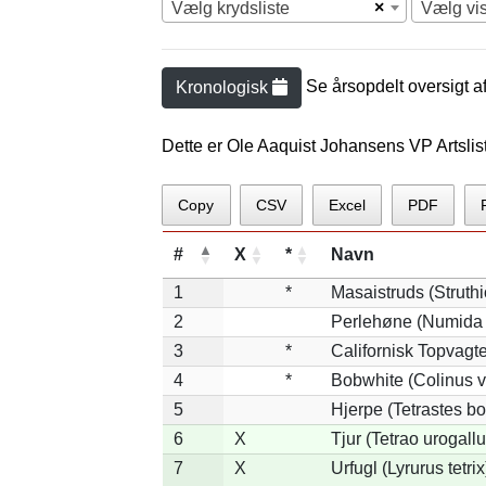
×
Vælg krydsliste
Vælg vi
Se årsopdelt oversigt a
Kronologisk
Dette er Ole Aaquist Johansens VP Artslis
Copy
CSV
Excel
PDF
#
X
*
Navn
1
*
Masaistruds (Struth
2
Perlehøne (Numida 
3
*
Californisk Topvagtel
4
*
Bobwhite (Colinus v
5
Hjerpe (Tetrastes b
6
X
Tjur (Tetrao urogallu
7
X
Urfugl (Lyrurus tetrix