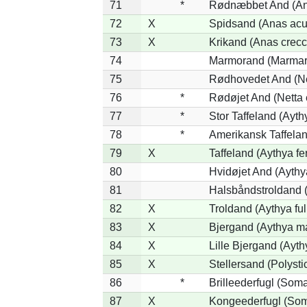
71
*
Rødnæbbet And (Ana
72
X
Spidsand (Anas acu
73
X
Krikand (Anas crecc
74
Marmorand (Marmaron
75
Rødhovedet And (Net
76
*
Rødøjet And (Netta 
77
*
Stor Taffeland (Aythy
78
*
Amerikansk Taffela
79
X
Taffeland (Aythya fe
80
Hvidøjet And (Aythy
81
Halsbåndstroldand (
82
X
Troldand (Aythya ful
83
X
Bjergand (Aythya ma
84
X
Lille Bjergand (Aythy
85
X
Stellersand (Polystict
86
*
Brilleederfugl (Somat
87
X
Kongeederfugl (Soma