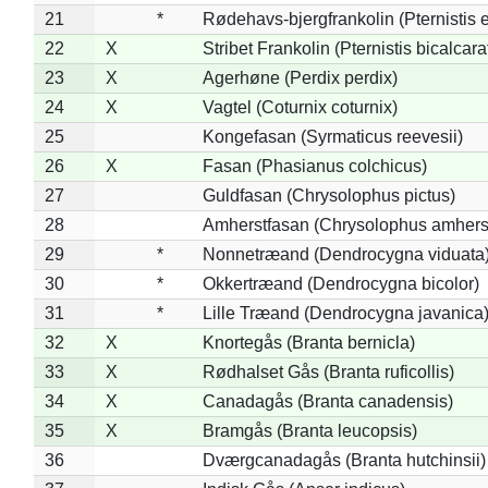
21
*
Rødehavs-bjergfrankolin (Pternistis e
22
X
Stribet Frankolin (Pternistis bicalcara
23
X
Agerhøne (Perdix perdix)
24
X
Vagtel (Coturnix coturnix)
25
Kongefasan (Syrmaticus reevesii)
26
X
Fasan (Phasianus colchicus)
27
Guldfasan (Chrysolophus pictus)
28
Amherstfasan (Chrysolophus amhers
29
*
Nonnetræand (Dendrocygna viduata
30
*
Okkertræand (Dendrocygna bicolor)
31
*
Lille Træand (Dendrocygna javanica
32
X
Knortegås (Branta bernicla)
33
X
Rødhalset Gås (Branta ruficollis)
34
X
Canadagås (Branta canadensis)
35
X
Bramgås (Branta leucopsis)
36
Dværgcanadagås (Branta hutchinsii)