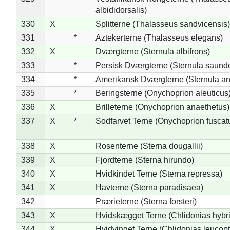
albididorsalis)
330
X
Splitterne (Thalasseus sandvicensis)
331
*
Aztekerterne (Thalasseus elegans)
332
X
Dværgterne (Sternula albifrons)
333
*
Persisk Dværgterne (Sternula saunde
334
*
Amerikansk Dværgterne (Sternula ant
335
*
Beringsterne (Onychoprion aleuticus
336
X
Brilleterne (Onychoprion anaethetus)
337
X
*
Sodfarvet Terne (Onychoprion fuscat
338
X
Rosenterne (Sterna dougallii)
339
X
Fjordterne (Sterna hirundo)
340
X
Hvidkindet Terne (Sterna repressa)
341
X
Havterne (Sterna paradisaea)
342
Prærieterne (Sterna forsteri)
343
X
Hvidskægget Terne (Chlidonias hybr
344
X
Hvidvinget Terne (Chlidonias leucopt