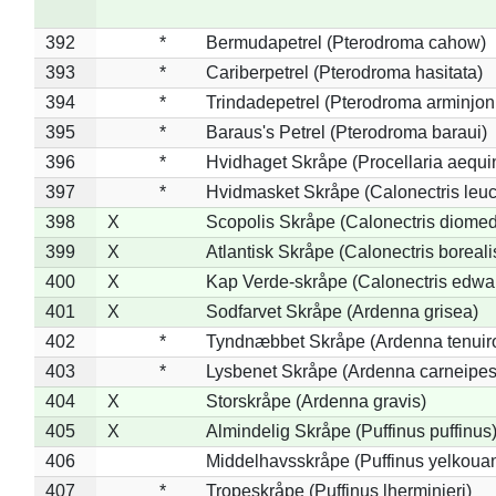
392
*
Bermudapetrel (Pterodroma cahow)
393
*
Cariberpetrel (Pterodroma hasitata)
394
*
Trindadepetrel (Pterodroma arminjon
395
*
Baraus's Petrel (Pterodroma baraui)
396
*
Hvidhaget Skråpe (Procellaria aequin
397
*
Hvidmasket Skråpe (Calonectris leu
398
X
Scopolis Skråpe (Calonectris diome
399
X
Atlantisk Skråpe (Calonectris boreali
400
X
Kap Verde-skråpe (Calonectris edwar
401
X
Sodfarvet Skråpe (Ardenna grisea)
402
*
Tyndnæbbet Skråpe (Ardenna tenuiro
403
*
Lysbenet Skråpe (Ardenna carneipes
404
X
Storskråpe (Ardenna gravis)
405
X
Almindelig Skråpe (Puffinus puffinus
406
Middelhavsskråpe (Puffinus yelkoua
407
*
Tropeskråpe (Puffinus lherminieri)