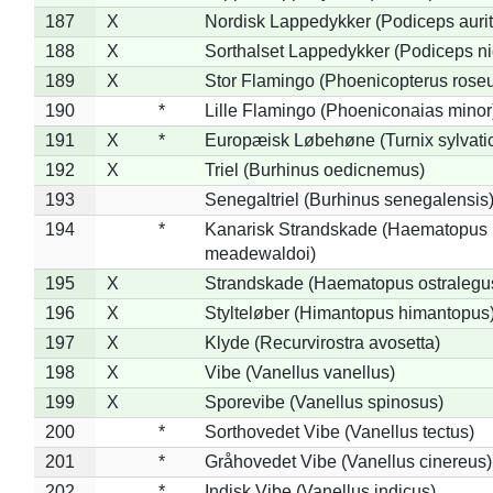
187
X
Nordisk Lappedykker (Podiceps aurit
188
X
Sorthalset Lappedykker (Podiceps nig
189
X
Stor Flamingo (Phoenicopterus rose
190
*
Lille Flamingo (Phoeniconaias minor
191
X
*
Europæisk Løbehøne (Turnix sylvati
192
X
Triel (Burhinus oedicnemus)
193
Senegaltriel (Burhinus senegalensis
194
*
Kanarisk Strandskade (Haematopus
meadewaldoi)
195
X
Strandskade (Haematopus ostralegu
196
X
Stylteløber (Himantopus himantopus
197
X
Klyde (Recurvirostra avosetta)
198
X
Vibe (Vanellus vanellus)
199
X
Sporevibe (Vanellus spinosus)
200
*
Sorthovedet Vibe (Vanellus tectus)
201
*
Gråhovedet Vibe (Vanellus cinereus)
202
*
Indisk Vibe (Vanellus indicus)