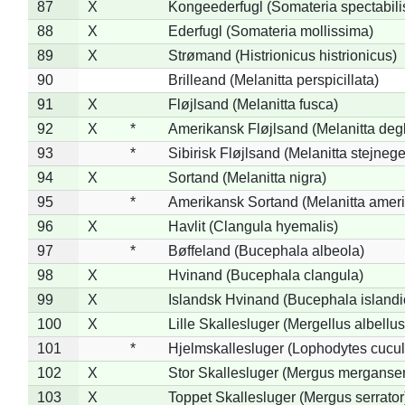
87
X
Kongeederfugl (Somateria spectabili
88
X
Ederfugl (Somateria mollissima)
89
X
Strømand (Histrionicus histrionicus)
90
Brilleand (Melanitta perspicillata)
91
X
Fløjlsand (Melanitta fusca)
92
X
*
Amerikansk Fløjlsand (Melanitta deg
93
*
Sibirisk Fløjlsand (Melanitta stejnege
94
X
Sortand (Melanitta nigra)
95
*
Amerikansk Sortand (Melanitta amer
96
X
Havlit (Clangula hyemalis)
97
*
Bøffeland (Bucephala albeola)
98
X
Hvinand (Bucephala clangula)
99
X
Islandsk Hvinand (Bucephala islandi
100
X
Lille Skallesluger (Mergellus albellus
101
*
Hjelmskallesluger (Lophodytes cucul
102
X
Stor Skallesluger (Mergus merganser
103
X
Toppet Skallesluger (Mergus serrator