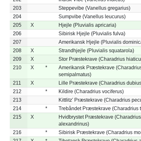
203
Steppevibe (Vanellus gregarius)
204
Sumpvibe (Vanellus leucurus)
205
X
Hjejle (Pluvialis apricaria)
206
Sibirisk Hjejle (Pluvialis fulva)
207
Amerikansk Hjejle (Pluvialis dominic
208
X
Strandhjejle (Pluvialis squatarola)
209
X
Stor Præstekrave (Charadrius hiaticu
210
X
*
Amerikansk Præstekrave (Charadriu
semipalmatus)
211
X
Lille Præstekrave (Charadrius dubius
212
*
Kildire (Charadrius vociferus)
213
Kittlitz' Præstekrave (Charadrius pec
214
*
Trebåndet Præstekrave (Charadrius tr
215
X
Hvidbrystet Præstekrave (Charadrius
alexandrinus)
216
*
Sibirisk Præstekrave (Charadrius mo
217
X
*
Tibetansk Præstekrave (Charadrius at