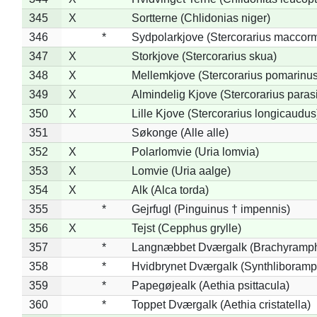
345
X
Sortterne (Chlidonias niger)
346
*
Sydpolarkjove (Stercorarius maccorm
347
X
Storkjove (Stercorarius skua)
348
X
Mellemkjove (Stercorarius pomarinus
349
X
Almindelig Kjove (Stercorarius parasi
350
X
Lille Kjove (Stercorarius longicaudus
351
Søkonge (Alle alle)
352
X
Polarlomvie (Uria lomvia)
353
X
Lomvie (Uria aalge)
354
X
Alk (Alca torda)
355
*
Gejrfugl (Pinguinus † impennis)
356
X
Tejst (Cepphus grylle)
357
*
Langnæbbet Dværgalk (Brachyramph
358
*
Hvidbrynet Dværgalk (Synthliboramp
359
*
Papegøjealk (Aethia psittacula)
360
*
Toppet Dværgalk (Aethia cristatella)