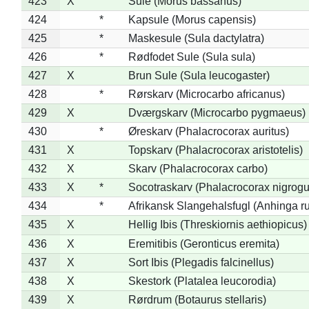
423
X
Sule (Morus bassanus)
424
*
Kapsule (Morus capensis)
425
*
Maskesule (Sula dactylatra)
426
*
Rødfodet Sule (Sula sula)
427
X
Brun Sule (Sula leucogaster)
428
*
Rørskarv (Microcarbo africanus)
429
X
Dværgskarv (Microcarbo pygmaeus)
430
*
Øreskarv (Phalacrocorax auritus)
431
X
Topskarv (Phalacrocorax aristotelis)
432
X
Skarv (Phalacrocorax carbo)
433
X
*
Socotraskarv (Phalacrocorax nigrogul
434
*
Afrikansk Slangehalsfugl (Anhinga ru
435
X
Hellig Ibis (Threskiornis aethiopicus)
436
X
Eremitibis (Geronticus eremita)
437
X
Sort Ibis (Plegadis falcinellus)
438
X
Skestork (Platalea leucorodia)
439
X
Rørdrum (Botaurus stellaris)