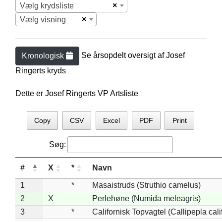
×
Vælg krydsliste
×
Vælg visning
Se årsopdelt oversigt af
Josef
Kronologisk
Ringert
s kryds
Dette er Josef Ringerts VP Artsliste
Copy
CSV
Excel
PDF
Print
Søg:
#
X
*
Navn
1
*
Masaistruds (Struthio camelus)
2
X
Perlehøne (Numida meleagris)
3
*
Californisk Topvagtel (Callipepla cali