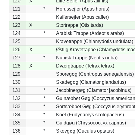
120
X
Lille Sejler (Apus affinis)
121
*
Horussejler (Apus horus)
122
Kaffersejler (Apus caffer)
123
X
Stortrappe (Otis tarda)
124
*
Arabisk Trappe (Ardeotis arabs)
125
Kravetrappe (Chlamydotis undulata)
126
X
Østlig Kravetrappe (Chlamydotis mac
127
*
Nubisk Trappe (Neotis nuba)
128
X
Dværgtrappe (Tetrax tetrax)
129
Sporegøg (Centropus senegalensis)
130
Skadegøg (Clamator glandarius)
131
*
Jacobinergøg (Clamator jacobinus)
132
*
Gulnæbbet Gøg (Coccyzus american
133
*
Sortnæbbet Gøg (Coccyzus erythrop
134
*
Koel (Eudynamys scolopaceus)
135
*
Guldgøg (Chrysococcyx caprius)
136
*
Skovgøg (Cuculus optatus)