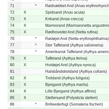
71
*
Rødnæbbet And (Anas erythrorhynch
72
X
Spidsand (Anas acuta)
73
X
Krikand (Anas crecca)
74
X
Marmorand (Marmaronetta angustirost
75
X
Rødhovedet And (Netta rufina)
76
*
Rødøjet And (Netta erythrophthalma)
77
*
Stor Taffeland (Aythya valisineria)
78
*
Amerikansk Taffeland (Aythya ameri
79
X
Taffeland (Aythya ferina)
80
X
Hvidøjet And (Aythya nyroca)
81
Halsbåndstroldand (Aythya collaris)
82
X
Troldand (Aythya fuligula)
83
X
Bjergand (Aythya marila)
84
X
Lille Bjergand (Aythya affinis)
85
X
Stellersand (Polysticta stelleri)
86
*
Brilleederfugl (Somateria fischeri)