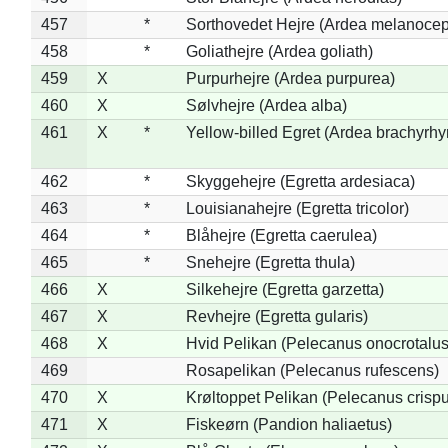
457
*
Sorthovedet Hejre (Ardea melanocep
458
*
Goliathejre (Ardea goliath)
459
X
Purpurhejre (Ardea purpurea)
460
X
Sølvhejre (Ardea alba)
461
X
*
Yellow-billed Egret (Ardea brachyrh
462
*
Skyggehejre (Egretta ardesiaca)
463
*
Louisianahejre (Egretta tricolor)
464
*
Blåhejre (Egretta caerulea)
465
*
Snehejre (Egretta thula)
466
X
Silkehejre (Egretta garzetta)
467
X
Revhejre (Egretta gularis)
468
X
Hvid Pelikan (Pelecanus onocrotalus
469
Rosapelikan (Pelecanus rufescens)
470
X
Krøltoppet Pelikan (Pelecanus crisp
471
X
Fiskeørn (Pandion haliaetus)