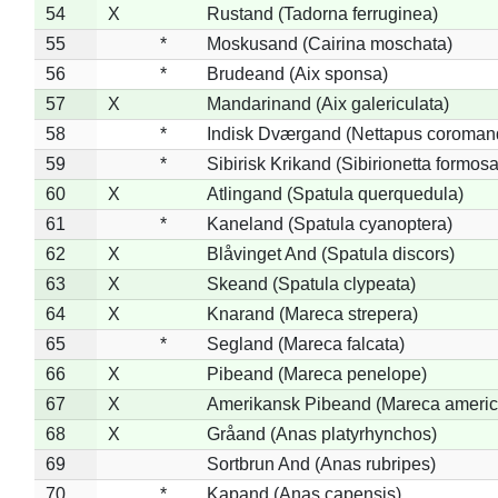
54
X
Rustand (Tadorna ferruginea)
55
*
Moskusand (Cairina moschata)
56
*
Brudeand (Aix sponsa)
57
X
Mandarinand (Aix galericulata)
58
*
Indisk Dværgand (Nettapus coroman
59
*
Sibirisk Krikand (Sibirionetta formosa
60
X
Atlingand (Spatula querquedula)
61
*
Kaneland (Spatula cyanoptera)
62
X
Blåvinget And (Spatula discors)
63
X
Skeand (Spatula clypeata)
64
X
Knarand (Mareca strepera)
65
*
Segland (Mareca falcata)
66
X
Pibeand (Mareca penelope)
67
X
Amerikansk Pibeand (Mareca americ
68
X
Gråand (Anas platyrhynchos)
69
Sortbrun And (Anas rubripes)
70
*
Kapand (Anas capensis)