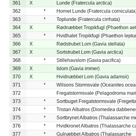
361
X
Lunde (Fratercula arctica)
362
*
Hornet Lunde (Fratercula corniculata
363
*
Toplunde (Fratercula cirrhata)
364
X
Rødnæbbet Tropikfugl (Phaethon ae
365
*
Hvidhalet Tropikfugl (Phaethon leptu
366
X
Rødstrubet Lom (Gavia stellata)
367
X
Sortstrubet Lom (Gavia arctica)
368
*
Stillehavslom (Gavia pacifica)
369
X
Islom (Gavia immer)
370
X
Hvidnæbbet Lom (Gavia adamsii)
371
*
Wilsons Stormsvale (Oceanites ocea
372
Fregatstormsvale (Pelagodroma mar
373
*
Sortbuget Fregatstormsvale (Fregetta
374
*
Tristan Albatros (Diomedea dabbene
375
*
Sortbrynet Albatros (Thalassarche m
376
*
Hvidkronet Albatros (Thalassarche c
377
*
Gulnæbbet Albatros (Thalassarche