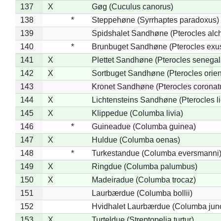
137
X
Gøg (Cuculus canorus)
138
*
Steppehøne (Syrrhaptes paradoxus)
139
Spidshalet Sandhøne (Pterocles alch
140
*
Brunbuget Sandhøne (Pterocles exus
141
X
Plettet Sandhøne (Pterocles senegal
142
X
Sortbuget Sandhøne (Pterocles orient
143
Kronet Sandhøne (Pterocles coronat
144
X
Lichtensteins Sandhøne (Pterocles lic
145
X
Klippedue (Columba livia)
146
*
Guineadue (Columba guinea)
147
X
Huldue (Columba oenas)
148
*
Turkestandue (Columba eversmanni
149
X
Ringdue (Columba palumbus)
150
X
Madeiradue (Columba trocaz)
151
Laurbærdue (Columba bollii)
152
Hvidhalet Laurbærdue (Columba jun
153
X
Turteldue (Streptopelia turtur)