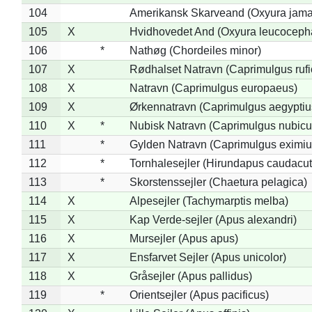
104
Amerikansk Skarveand (Oxyura jama
105
X
Hvidhovedet And (Oxyura leucoceph
106
*
Nathøg (Chordeiles minor)
107
X
Rødhalset Natravn (Caprimulgus rufic
108
X
Natravn (Caprimulgus europaeus)
109
X
Ørkennatravn (Caprimulgus aegyptiu
110
X
*
Nubisk Natravn (Caprimulgus nubicu
111
*
Gylden Natravn (Caprimulgus eximiu
112
*
Tornhalesejler (Hirundapus caudacut
113
*
Skorstenssejler (Chaetura pelagica)
114
X
Alpesejler (Tachymarptis melba)
115
X
Kap Verde-sejler (Apus alexandri)
116
X
Mursejler (Apus apus)
117
X
Ensfarvet Sejler (Apus unicolor)
118
X
Gråsejler (Apus pallidus)
119
*
Orientsejler (Apus pacificus)