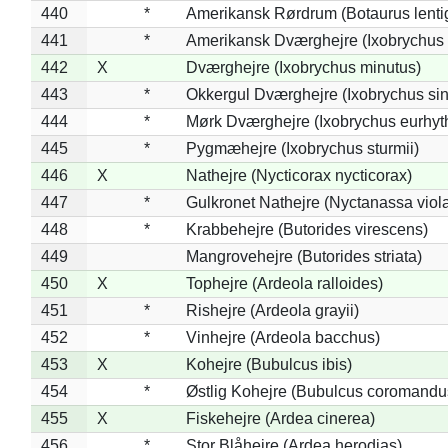
440
*
Amerikansk Rørdrum (Botaurus lenti
441
*
Amerikansk Dværghejre (Ixobrychus e
442
X
Dværghejre (Ixobrychus minutus)
443
*
Okkergul Dværghejre (Ixobrychus sin
444
*
Mørk Dværghejre (Ixobrychus eurhy
445
*
Pygmæhejre (Ixobrychus sturmii)
446
X
Nathejre (Nycticorax nycticorax)
447
*
Gulkronet Nathejre (Nyctanassa viol
448
*
Krabbehejre (Butorides virescens)
449
Mangrovehejre (Butorides striata)
450
X
Tophejre (Ardeola ralloides)
451
*
Rishejre (Ardeola grayii)
452
*
Vinhejre (Ardeola bacchus)
453
X
Kohejre (Bubulcus ibis)
454
*
Østlig Kohejre (Bubulcus coromandu
455
X
Fiskehejre (Ardea cinerea)
456
*
Stor Blåhejre (Ardea herodias)