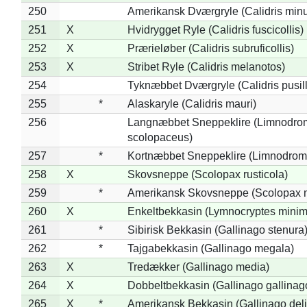
250
Amerikansk Dværgryle (Calidris minut
251
X
Hvidrygget Ryle (Calidris fuscicollis)
252
X
Prærieløber (Calidris subruficollis)
253
X
Stribet Ryle (Calidris melanotos)
254
Tyknæbbet Dværgryle (Calidris pusil
255
*
Alaskaryle (Calidris mauri)
256
Langnæbbet Sneppeklire (Limnodro
scolopaceus)
257
*
Kortnæbbet Sneppeklire (Limnodrom
258
X
Skovsneppe (Scolopax rusticola)
259
*
Amerikansk Skovsneppe (Scolopax m
260
X
Enkeltbekkasin (Lymnocryptes minim
261
*
Sibirisk Bekkasin (Gallinago stenura
262
*
Tajgabekkasin (Gallinago megala)
263
X
Tredækker (Gallinago media)
264
X
Dobbeltbekkasin (Gallinago gallinag
265
X
*
Amerikansk Bekkasin (Gallinago deli