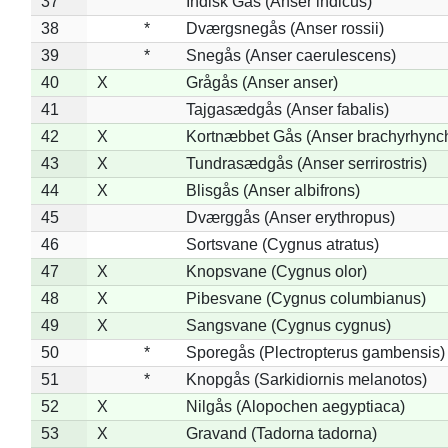
37
Indisk Gås (Anser indicus)
38
*
Dværgsnegås (Anser rossii)
39
*
Snegås (Anser caerulescens)
40
X
Grågås (Anser anser)
41
Tajgasædgås (Anser fabalis)
42
X
Kortnæbbet Gås (Anser brachyrhync
43
X
Tundrasædgås (Anser serrirostris)
44
X
Blisgås (Anser albifrons)
45
Dværggås (Anser erythropus)
46
Sortsvane (Cygnus atratus)
47
X
Knopsvane (Cygnus olor)
48
X
Pibesvane (Cygnus columbianus)
49
X
Sangsvane (Cygnus cygnus)
50
*
Sporegås (Plectropterus gambensis)
51
*
Knopgås (Sarkidiornis melanotos)
52
X
Nilgås (Alopochen aegyptiaca)
53
X
Gravand (Tadorna tadorna)