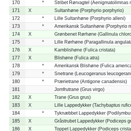
170
*
Stribet Rørvagtel (Aenigmatolimnas 
171
X
Sultanhøne (Porphyrio porphyrio)
172
*
Lille Sultanhøne (Porphyrio alleni)
173
*
Amerikansk Sultanhøne (Porphyrio m
174
X
Grønbenet Rørhøne (Gallinula chlor
175
*
Lille Rørhøne (Paragallinula angulat
176
X
Kamblishøne (Fulica cristata)
177
X
Blishøne (Fulica atra)
178
*
Amerikansk Blishøne (Fulica americ
179
*
Snetrane (Leucogeranus leucogeran
180
*
Prærietrane (Antigone canadensis)
181
Jomfrutrane (Grus virgo)
182
X
Trane (Grus grus)
183
X
Lille Lappedykker (Tachybaptus rufico
184
*
Tyknæbbet Lappedykker (Podilymbu
185
X
Gråstrubet Lappedykker (Podiceps g
186
X
Toppet Lappedykker (Podiceps crista