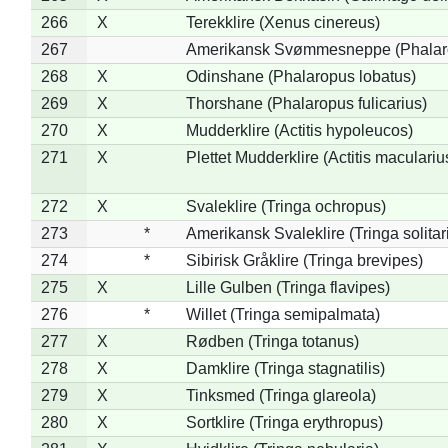
266
X
Terekklire (Xenus cinereus)
267
Amerikansk Svømmesneppe (Phalarop
268
X
Odinshane (Phalaropus lobatus)
269
X
Thorshane (Phalaropus fulicarius)
270
X
Mudderklire (Actitis hypoleucos)
271
X
Plettet Mudderklire (Actitis maculariu
272
X
Svaleklire (Tringa ochropus)
273
*
Amerikansk Svaleklire (Tringa solitar
274
*
Sibirisk Gråklire (Tringa brevipes)
275
X
Lille Gulben (Tringa flavipes)
276
*
Willet (Tringa semipalmata)
277
X
Rødben (Tringa totanus)
278
X
Damklire (Tringa stagnatilis)
279
X
Tinksmed (Tringa glareola)
280
X
Sortklire (Tringa erythropus)