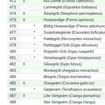
472
X
Blå Glente (Elanus caeruleus)
473
Lammegrib (Gypaetus barbatus)
474
X
Ådselgrib (Neophron percnopterus)
475
X
Hvepsevåge (Pernis apivorus)
476
*
Østlig Hvepsevåge (Pernis ptilorhyn
477
*
Svalehaleglente (Elanoides forficatu
478
*
Hættegrib (Necrosyrtes monachus)
479
*
Hvidrygget Grib (Gyps africanus)
480
*
Rüppells Grib (Gyps rueppelli)
481
*
Himalayagrib (Gyps himalayensis)
482
X
Gåsegrib (Gyps fulvus)
483
Munkegrib (Aegypius monachus)
484
Øregrib (Torgos tracheliotos)
485
X
Slangeørn (Circaetus gallicus)
486
*
Gøglerørn (Terathopius ecaudatus)
487
X
Lille Skrigeørn (Clanga pomarina)
488
Stor Skrigeørn (Clanga clanga)