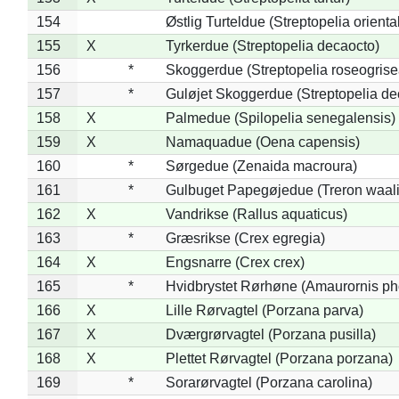
154
Østlig Turteldue (Streptopelia oriental
155
X
Tyrkerdue (Streptopelia decaocto)
156
*
Skoggerdue (Streptopelia roseogrise
157
*
Guløjet Skoggerdue (Streptopelia de
158
X
Palmedue (Spilopelia senegalensis)
159
X
Namaquadue (Oena capensis)
160
*
Sørgedue (Zenaida macroura)
161
*
Gulbuget Papegøjedue (Treron waali
162
X
Vandrikse (Rallus aquaticus)
163
*
Græsrikse (Crex egregia)
164
X
Engsnarre (Crex crex)
165
*
Hvidbrystet Rørhøne (Amaurornis ph
166
X
Lille Rørvagtel (Porzana parva)
167
X
Dværgrørvagtel (Porzana pusilla)
168
X
Plettet Rørvagtel (Porzana porzana)
169
*
Sorarørvagtel (Porzana carolina)