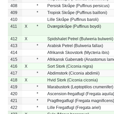
408
*
Persisk Skråpe (Puffinus persicus)
409
*
Tropisk Skråpe (Puffinus bailloni)
410
Lille Skråpe (Puffinus baroli)
411
X
*
Dværgskråpe (Puffinus boydi)
412
X
Spidshalet Petrel (Bulweria bulwerii)
413
*
Arabisk Petrel (Bulweria fallax)
414
Afrikansk Skovstork (Mycteria ibis)
415
*
Afrikansk Gabenæb (Anastomus lame
416
X
Sort Stork (Ciconia nigra)
417
*
Abdimstork (Ciconia abdimii)
418
X
Hvid Stork (Ciconia ciconia)
419
*
Marabustork (Leptoptilos crumenifer)
420
*
Ascension-fregatfugl (Fregata aquila
421
*
Pragtfregatfugl (Fregata magnificens
422
*
Lille Fregatfugl (Fregata ariel)