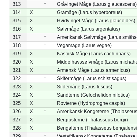
313
*
Gråvinget Måge (Larus glaucescens)
314
X
Gråmåge (Larus hyperboreus)
315
X
Hvidvinget Måge (Larus glaucoides)
316
X
Sølvmåge (Larus argentatus)
317
*
Amerikansk Sølvmåge (Larus smiths
318
*
Vegamåge (Larus vegae)
319
X
Kaspisk Måge (Larus cachinnans)
320
X
Middelhavssølvmåge (Larus michahel
321
X
Armensk Måge (Larus armenicus)
322
*
Skifermåge (Larus schistisagus)
323
X
Sildemåge (Larus fuscus)
324
X
Sandterne (Gelochelidon nilotica)
325
X
Rovterne (Hydroprogne caspia)
326
X
*
Amerikansk Kongeterne (Thalasseu
327
X
Bergiusterne (Thalasseus bergii)
328
X
Bengalterne (Thalasseus bengalensi
329
*
Vestafrikansk Kongeterne (Thalasse