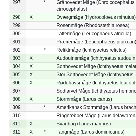
297
*
Gråhovedet Måge (Chroicocephalus
cirrocephalus)
298
X
Dværgmåge (Hydrocoloeus minutus)
299
Rosenmåge (Rhodostethia rosea)
300
Lattermåge (Leucophaeus atricilla)
301
Præriemåge (Leucophaeus pipixcan
302
*
Reliktmåge (Ichthyaetus relictus)
303
X
Audouinsmåge (Ichthyaetus audouini
304
X
Sorthovedet Måge (Ichthyaetus mela
305
X
Stor Sorthovedet Måge (Ichthyaetus 
306
X
Rødehavsmåge (Ichthyaetus leucop
307
Sodfarvet Måge (Ichthyaetus hempric
308
X
Stormmåge (Larus canus)
309
*
Amerikansk Stormmåge (Larus brach
310
Ringnæbbet Måge (Larus delawarens
311
X
Svartbag (Larus marinus)
312
X
*
Tangmåge (Larus dominicanus)