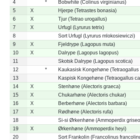
4
*
Bobwhite (Colinus virginianus)
5
X
Hjerpe (Tetrastes bonasia)
6
X
Tjur (Tetrao urogallus)
7
X
Urfugl (Lyrurus tetrix)
8
Sort Urfugl (Lyrurus mlokosiewiczi)
9
X
Fjeldrype (Lagopus muta)
10
X
Dalrype (Lagopus lagopus)
11
Skotsk Dalrype (Lagopus scotica)
12
*
Kaukasisk Kongehøne (Tetraogallus 
13
Kaspisk Kongehøne (Tetraogallus ca
14
X
Stenhøne (Alectoris graeca)
15
X
Chukarhøne (Alectoris chukar)
16
X
Berberhøne (Alectoris barbara)
17
X
Rødhøne (Alectoris rufa)
18
Si-si Ørkenhøne (Ammoperdix griseo
19
X
Ørkenhøne (Ammoperdix heyi)
20
Sort Frankolin (Francolinus francolin