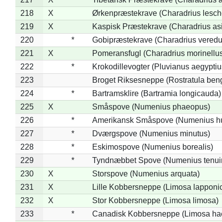
218
X
Ørkenpræstekrave (Charadrius lesche
219
X
Kaspisk Præstekrave (Charadrius asi
220
*
Gobipræstekrave (Charadrius veredu
221
X
Pomeransfugl (Charadrius morinellu
222
*
Krokodillevogter (Pluvianus aegyptiu
223
Broget Riksesneppe (Rostratula ben
224
*
Bartramsklire (Bartramia longicauda)
225
X
Småspove (Numenius phaeopus)
226
*
Amerikansk Småspove (Numenius h
227
*
Dværgspove (Numenius minutus)
228
*
Eskimospove (Numenius borealis)
229
*
Tyndnæbbet Spove (Numenius tenuiro
230
X
Storspove (Numenius arquata)
231
X
Lille Kobbersneppe (Limosa lapponi
232
X
Stor Kobbersneppe (Limosa limosa)
233
*
Canadisk Kobbersneppe (Limosa ha