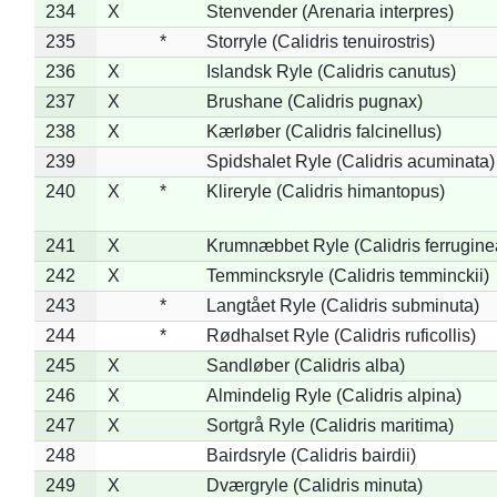
234
X
Stenvender (Arenaria interpres)
235
*
Storryle (Calidris tenuirostris)
236
X
Islandsk Ryle (Calidris canutus)
237
X
Brushane (Calidris pugnax)
238
X
Kærløber (Calidris falcinellus)
239
Spidshalet Ryle (Calidris acuminata)
240
X
*
Klireryle (Calidris himantopus)
241
X
Krumnæbbet Ryle (Calidris ferrugine
242
X
Temmincksryle (Calidris temminckii)
243
*
Langtået Ryle (Calidris subminuta)
244
*
Rødhalset Ryle (Calidris ruficollis)
245
X
Sandløber (Calidris alba)
246
X
Almindelig Ryle (Calidris alpina)
247
X
Sortgrå Ryle (Calidris maritima)
248
Bairdsryle (Calidris bairdii)
249
X
Dværgryle (Calidris minuta)