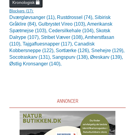
Kronologisk
Blockers (
17
):
Dværgløvsanger (11),
Rustdrossel (74),
Sibirisk
Gråklire (84),
Gulbrystet Vireo (103),
Amerikansk
Spætmejse (103),
Cedersilkehale (104),
Skotsk
Dalrype (107),
Stribet Væver (108),
Amherstfasan
(110),
Tajgafluesnapper (117),
Canadisk
Kobbersneppe (122),
Sortlærke (126),
Snehejre (129),
Socotraskarv (131),
Sangspurv (138),
Øreskarv (139),
Østlig Kronsanger (140),
ANNONCER