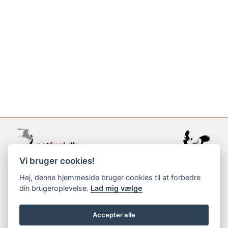
Vi bruger cookies!
support@netfugl.dk
Hej, denne hjemmeside bruger cookies til at forbedre
din brugeroplevelse.
Lad mig vælge
copyright © 2002-2023
Accepter alle