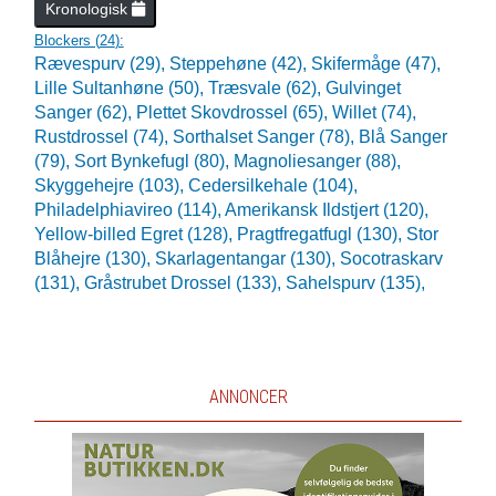
Kronologisk
Blockers (
24
):
Rævespurv (29),
Steppehøne (42),
Skifermåge (47),
Lille Sultanhøne (50),
Træsvale (62),
Gulvinget
Sanger (62),
Plettet Skovdrossel (65),
Willet (74),
Rustdrossel (74),
Sorthalset Sanger (78),
Blå Sanger
(79),
Sort Bynkefugl (80),
Magnoliesanger (88),
Skyggehejre (103),
Cedersilkehale (104),
Philadelphiavireo (114),
Amerikansk Ildstjert (120),
Yellow-billed Egret (128),
Pragtfregatfugl (130),
Stor
Blåhejre (130),
Skarlagentangar (130),
Socotraskarv
(131),
Gråstrubet Drossel (133),
Sahelspurv (135),
ANNONCER