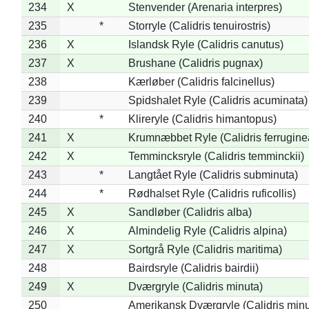
234
X
Stenvender (Arenaria interpres)
235
*
Storryle (Calidris tenuirostris)
236
X
Islandsk Ryle (Calidris canutus)
237
X
Brushane (Calidris pugnax)
238
Kærløber (Calidris falcinellus)
239
Spidshalet Ryle (Calidris acuminata)
240
*
Klireryle (Calidris himantopus)
241
X
Krumnæbbet Ryle (Calidris ferrugine
242
X
Temmincksryle (Calidris temminckii)
243
*
Langtået Ryle (Calidris subminuta)
244
*
Rødhalset Ryle (Calidris ruficollis)
245
X
Sandløber (Calidris alba)
246
X
Almindelig Ryle (Calidris alpina)
247
X
Sortgrå Ryle (Calidris maritima)
248
Bairdsryle (Calidris bairdii)
249
X
Dværgryle (Calidris minuta)
250
Amerikansk Dværgryle (Calidris minut