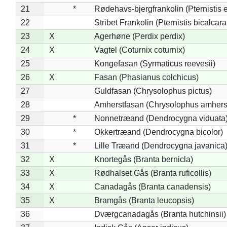
21
*
Rødehavs-bjergfrankolin (Pternistis e
22
Stribet Frankolin (Pternistis bicalcara
23
X
Agerhøne (Perdix perdix)
24
X
Vagtel (Coturnix coturnix)
25
Kongefasan (Syrmaticus reevesii)
26
X
Fasan (Phasianus colchicus)
27
Guldfasan (Chrysolophus pictus)
28
Amherstfasan (Chrysolophus amhers
29
*
Nonnetræand (Dendrocygna viduata
30
*
Okkertræand (Dendrocygna bicolor)
31
*
Lille Træand (Dendrocygna javanica
32
X
Knortegås (Branta bernicla)
33
X
Rødhalset Gås (Branta ruficollis)
34
X
Canadagås (Branta canadensis)
35
X
Bramgås (Branta leucopsis)
36
Dværgcanadagås (Branta hutchinsii)