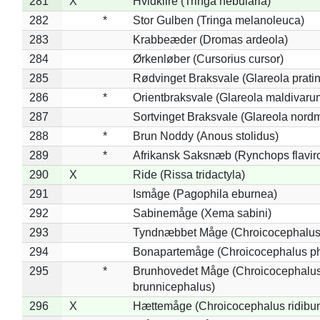
281
X
Hvidklire (Tringa nebularia)
282
*
Stor Gulben (Tringa melanoleuca)
283
Krabbeæder (Dromas ardeola)
284
Ørkenløber (Cursorius cursor)
285
Rødvinget Braksvale (Glareola pratin
286
*
Orientbraksvale (Glareola maldivaru
287
Sortvinget Braksvale (Glareola nord
288
*
Brun Noddy (Anous stolidus)
289
*
Afrikansk Saksnæb (Rynchops flaviro
290
X
Ride (Rissa tridactyla)
291
Ismåge (Pagophila eburnea)
292
Sabinemåge (Xema sabini)
293
Tyndnæbbet Måge (Chroicocephalus
294
Bonapartemåge (Chroicocephalus ph
295
*
Brunhovedet Måge (Chroicocephalu
brunnicephalus)
296
X
Hættemåge (Chroicocephalus ridibu