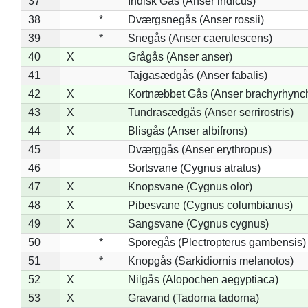
37
Indisk Gås (Anser indicus)
38
*
Dværgsnegås (Anser rossii)
39
*
Snegås (Anser caerulescens)
40
X
Grågås (Anser anser)
41
Tajgasædgås (Anser fabalis)
42
X
Kortnæbbet Gås (Anser brachyrhync
43
X
Tundrasædgås (Anser serrirostris)
44
X
Blisgås (Anser albifrons)
45
Dværggås (Anser erythropus)
46
Sortsvane (Cygnus atratus)
47
X
Knopsvane (Cygnus olor)
48
X
Pibesvane (Cygnus columbianus)
49
X
Sangsvane (Cygnus cygnus)
50
*
Sporegås (Plectropterus gambensis)
51
*
Knopgås (Sarkidiornis melanotos)
52
X
Nilgås (Alopochen aegyptiaca)
53
X
Gravand (Tadorna tadorna)