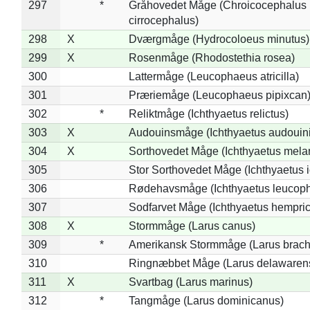
297
*
Gråhovedet Måge (Chroicocephalus
cirrocephalus)
298
X
Dværgmåge (Hydrocoloeus minutus)
299
X
Rosenmåge (Rhodostethia rosea)
300
Lattermåge (Leucophaeus atricilla)
301
Præriemåge (Leucophaeus pipixcan
302
*
Reliktmåge (Ichthyaetus relictus)
303
X
Audouinsmåge (Ichthyaetus audouini
304
X
Sorthovedet Måge (Ichthyaetus mela
305
Stor Sorthovedet Måge (Ichthyaetus 
306
Rødehavsmåge (Ichthyaetus leucop
307
Sodfarvet Måge (Ichthyaetus hempric
308
X
Stormmåge (Larus canus)
309
*
Amerikansk Stormmåge (Larus brach
310
Ringnæbbet Måge (Larus delawarens
311
X
Svartbag (Larus marinus)
312
*
Tangmåge (Larus dominicanus)