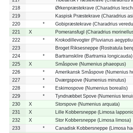
218
Ørkenpræstekrave (Charadrius lesche
219
Kaspisk Præstekrave (Charadrius asi
220
*
Gobipræstekrave (Charadrius veredu
221
X
Pomeransfugl (Charadrius morinellu
222
*
Krokodillevogter (Pluvianus aegyptiu
223
Broget Riksesneppe (Rostratula ben
224
*
Bartramsklire (Bartramia longicauda)
225
X
Småspove (Numenius phaeopus)
226
*
Amerikansk Småspove (Numenius h
227
*
Dværgspove (Numenius minutus)
228
*
Eskimospove (Numenius borealis)
229
*
Tyndnæbbet Spove (Numenius tenuiro
230
X
Storspove (Numenius arquata)
231
X
Lille Kobbersneppe (Limosa lapponi
232
X
Stor Kobbersneppe (Limosa limosa)
233
*
Canadisk Kobbersneppe (Limosa ha