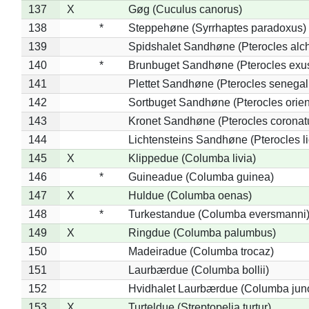
137
X
Gøg (Cuculus canorus)
138
*
Steppehøne (Syrrhaptes paradoxus)
139
Spidshalet Sandhøne (Pterocles alch
140
*
Brunbuget Sandhøne (Pterocles exus
141
Plettet Sandhøne (Pterocles senegal
142
Sortbuget Sandhøne (Pterocles orient
143
Kronet Sandhøne (Pterocles coronat
144
Lichtensteins Sandhøne (Pterocles lic
145
X
Klippedue (Columba livia)
146
*
Guineadue (Columba guinea)
147
X
Huldue (Columba oenas)
148
*
Turkestandue (Columba eversmanni
149
X
Ringdue (Columba palumbus)
150
Madeiradue (Columba trocaz)
151
Laurbærdue (Columba bollii)
152
Hvidhalet Laurbærdue (Columba jun
153
X
Turteldue (Streptopelia turtur)