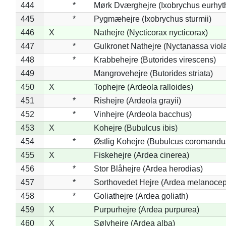
444
*
Mørk Dværghejre (Ixobrychus eurhy
445
*
Pygmæhejre (Ixobrychus sturmii)
446
X
Nathejre (Nycticorax nycticorax)
447
*
Gulkronet Nathejre (Nyctanassa viol
448
*
Krabbehejre (Butorides virescens)
449
Mangrovehejre (Butorides striata)
450
X
Tophejre (Ardeola ralloides)
451
*
Rishejre (Ardeola grayii)
452
*
Vinhejre (Ardeola bacchus)
453
X
Kohejre (Bubulcus ibis)
454
*
Østlig Kohejre (Bubulcus coromandu
455
X
Fiskehejre (Ardea cinerea)
456
*
Stor Blåhejre (Ardea herodias)
457
*
Sorthovedet Hejre (Ardea melanocep
458
*
Goliathejre (Ardea goliath)
459
X
Purpurhejre (Ardea purpurea)
460
X
Sølvhejre (Ardea alba)