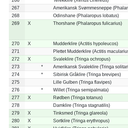
266
Terekklire (Xenus cinereus)
267
Amerikansk Svømmesneppe (Phalarop
268
Odinshane (Phalaropus lobatus)
269
X
Thorshane (Phalaropus fulicarius)
270
X
Mudderklire (Actitis hypoleucos)
271
Plettet Mudderklire (Actitis maculariu
272
X
Svaleklire (Tringa ochropus)
273
*
Amerikansk Svaleklire (Tringa solitar
274
*
Sibirisk Gråklire (Tringa brevipes)
275
Lille Gulben (Tringa flavipes)
276
*
Willet (Tringa semipalmata)
277
X
Rødben (Tringa totanus)
278
Damklire (Tringa stagnatilis)
279
X
Tinksmed (Tringa glareola)
280
X
Sortklire (Tringa erythropus)