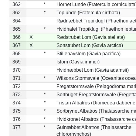
362
*
Hornet Lunde (Fratercula corniculata
363
*
Toplunde (Fratercula cirrhata)
364
Rødnæbbet Tropikfugl (Phaethon ae
365
*
Hvidhalet Tropikfugl (Phaethon leptu
366
X
Rødstrubet Lom (Gavia stellata)
367
X
Sortstrubet Lom (Gavia arctica)
368
*
Stillehavslom (Gavia pacifica)
369
Islom (Gavia immer)
370
Hvidnæbbet Lom (Gavia adamsii)
371
*
Wilsons Stormsvale (Oceanites ocea
372
Fregatstormsvale (Pelagodroma mar
373
*
Sortbuget Fregatstormsvale (Fregetta
374
*
Tristan Albatros (Diomedea dabbene
375
*
Sortbrynet Albatros (Thalassarche m
376
*
Hvidkronet Albatros (Thalassarche c
377
*
Gulnæbbet Albatros (Thalassarche
chlororhynchos)