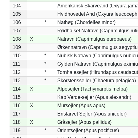
104
Amerikansk Skarveand (Oxyura jama
105
Hvidhovedet And (Oxyura leucoceph
106
*
Nathøg (Chordeiles minor)
107
Rødhalset Natravn (Caprimulgus rufic
108
X
Natravn (Caprimulgus europaeus)
109
Ørkennatravn (Caprimulgus aegyptiu
110
*
Nubisk Natravn (Caprimulgus nubicu
111
*
Gylden Natravn (Caprimulgus eximiu
112
*
Tornhalesejler (Hirundapus caudacut
113
*
Skorstenssejler (Chaetura pelagica)
114
X
Alpesejler (Tachymarptis melba)
115
Kap Verde-sejler (Apus alexandri)
116
X
Mursejler (Apus apus)
117
Ensfarvet Sejler (Apus unicolor)
118
X
Gråsejler (Apus pallidus)
119
*
Orientsejler (Apus pacificus)