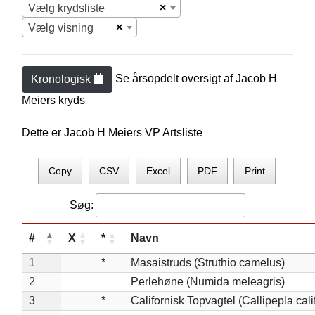
×
Vælg krydsliste
×
Vælg visning
Se årsopdelt oversigt af
Jacob H
Kronologisk
Meier
s kryds
Dette er Jacob H Meiers VP Artsliste
Copy
CSV
Excel
PDF
Print
Søg:
#
X
*
Navn
1
*
Masaistruds (Struthio camelus)
2
Perlehøne (Numida meleagris)
3
*
Californisk Topvagtel (Callipepla cali