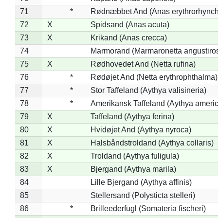
71
*
Rødnæbbet And (Anas erythrorhynch
72
X
Spidsand (Anas acuta)
73
X
Krikand (Anas crecca)
74
Marmorand (Marmaronetta angustirost
75
X
Rødhovedet And (Netta rufina)
76
*
Rødøjet And (Netta erythrophthalma)
77
*
Stor Taffeland (Aythya valisineria)
78
*
Amerikansk Taffeland (Aythya ameri
79
X
Taffeland (Aythya ferina)
80
X
Hvidøjet And (Aythya nyroca)
81
X
Halsbåndstroldand (Aythya collaris)
82
X
Troldand (Aythya fuligula)
83
X
Bjergand (Aythya marila)
84
Lille Bjergand (Aythya affinis)
85
Stellersand (Polysticta stelleri)
86
*
Brilleederfugl (Somateria fischeri)