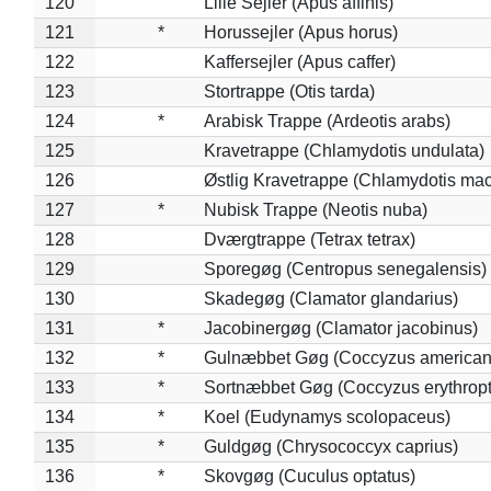
120
Lille Sejler (Apus affinis)
121
*
Horussejler (Apus horus)
122
Kaffersejler (Apus caffer)
123
Stortrappe (Otis tarda)
124
*
Arabisk Trappe (Ardeotis arabs)
125
Kravetrappe (Chlamydotis undulata)
126
Østlig Kravetrappe (Chlamydotis mac
127
*
Nubisk Trappe (Neotis nuba)
128
Dværgtrappe (Tetrax tetrax)
129
Sporegøg (Centropus senegalensis)
130
Skadegøg (Clamator glandarius)
131
*
Jacobinergøg (Clamator jacobinus)
132
*
Gulnæbbet Gøg (Coccyzus american
133
*
Sortnæbbet Gøg (Coccyzus erythrop
134
*
Koel (Eudynamys scolopaceus)
135
*
Guldgøg (Chrysococcyx caprius)
136
*
Skovgøg (Cuculus optatus)