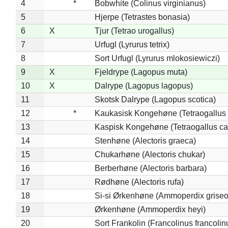
4
*
Bobwhite (Colinus virginianus)
5
Hjerpe (Tetrastes bonasia)
6
X
Tjur (Tetrao urogallus)
7
Urfugl (Lyrurus tetrix)
8
Sort Urfugl (Lyrurus mlokosiewiczi)
9
X
Fjeldrype (Lagopus muta)
10
X
Dalrype (Lagopus lagopus)
11
Skotsk Dalrype (Lagopus scotica)
12
*
Kaukasisk Kongehøne (Tetraogallus 
13
Kaspisk Kongehøne (Tetraogallus ca
14
Stenhøne (Alectoris graeca)
15
Chukarhøne (Alectoris chukar)
16
Berberhøne (Alectoris barbara)
17
Rødhøne (Alectoris rufa)
18
Si-si Ørkenhøne (Ammoperdix griseo
19
Ørkenhøne (Ammoperdix heyi)
20
Sort Frankolin (Francolinus francolin