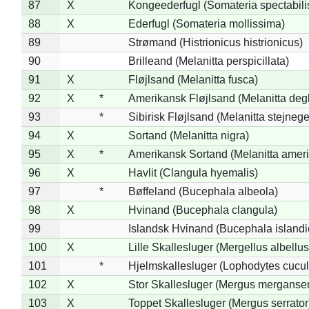
87
X
Kongeederfugl (Somateria spectabili
88
X
Ederfugl (Somateria mollissima)
89
Strømand (Histrionicus histrionicus)
90
Brilleand (Melanitta perspicillata)
91
X
Fløjlsand (Melanitta fusca)
92
X
*
Amerikansk Fløjlsand (Melanitta deg
93
*
Sibirisk Fløjlsand (Melanitta stejnege
94
X
Sortand (Melanitta nigra)
95
X
*
Amerikansk Sortand (Melanitta amer
96
X
Havlit (Clangula hyemalis)
97
*
Bøffeland (Bucephala albeola)
98
X
Hvinand (Bucephala clangula)
99
Islandsk Hvinand (Bucephala islandi
100
X
Lille Skallesluger (Mergellus albellus
101
*
Hjelmskallesluger (Lophodytes cucul
102
X
Stor Skallesluger (Mergus merganser
103
X
Toppet Skallesluger (Mergus serrator