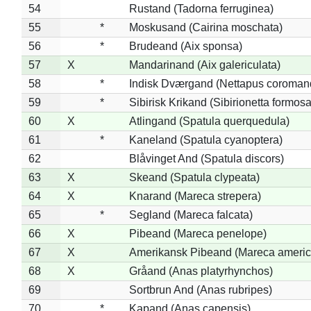
54
Rustand (Tadorna ferruginea)
55
*
Moskusand (Cairina moschata)
56
*
Brudeand (Aix sponsa)
57
X
Mandarinand (Aix galericulata)
58
*
Indisk Dværgand (Nettapus coroman
59
*
Sibirisk Krikand (Sibirionetta formosa
60
X
Atlingand (Spatula querquedula)
61
*
Kaneland (Spatula cyanoptera)
62
Blåvinget And (Spatula discors)
63
X
Skeand (Spatula clypeata)
64
X
Knarand (Mareca strepera)
65
*
Segland (Mareca falcata)
66
X
Pibeand (Mareca penelope)
67
X
Amerikansk Pibeand (Mareca americ
68
X
Gråand (Anas platyrhynchos)
69
Sortbrun And (Anas rubripes)
70
*
Kapand (Anas capensis)