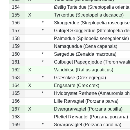
154
Østlig Turteldue (Streptopelia oriental
155
X
Tyrkerdue (Streptopelia decaocto)
156
*
Skoggerdue (Streptopelia roseogrise
157
*
Guløjet Skoggerdue (Streptopelia de
158
Palmedue (Spilopelia senegalensis)
159
Namaquadue (Oena capensis)
160
*
Sørgedue (Zenaida macroura)
161
*
Gulbuget Papegøjedue (Treron waali
162
X
Vandrikse (Rallus aquaticus)
163
*
Græsrikse (Crex egregia)
164
X
Engsnarre (Crex crex)
165
*
Hvidbrystet Rørhøne (Amaurornis ph
166
Lille Rørvagtel (Porzana parva)
167
X
Dværgrørvagtel (Porzana pusilla)
168
Plettet Rørvagtel (Porzana porzana)
169
*
Sorarørvagtel (Porzana carolina)