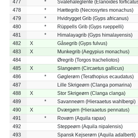
477
*
Svalehaleglente (Elanoides forficatu
478
*
Hættegrib (Necrosyrtes monachus)
479
*
Hvidrygget Grib (Gyps africanus)
480
*
Rüppells Grib (Gyps rueppelli)
481
*
Himalayagrib (Gyps himalayensis)
482
X
Gåsegrib (Gyps fulvus)
483
X
Munkegrib (Aegypius monachus)
484
Øregrib (Torgos tracheliotos)
485
X
Slangeørn (Circaetus gallicus)
486
*
Gøglerørn (Terathopius ecaudatus)
487
Lille Skrigeørn (Clanga pomarina)
488
X
Stor Skrigeørn (Clanga clanga)
489
*
Savanneørn (Hieraaetus wahlbergi)
490
X
Dværgørn (Hieraaetus pennatus)
491
*
Rovørn (Aquila rapax)
492
Steppeørn (Aquila nipalensis)
493
Spansk Kejserørn (Aquila adalberti)