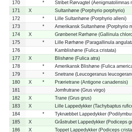
170
*
Stribet Rørvagtel (Aenigmatolimnas 
171
X
Sultanhøne (Porphyrio porphyrio)
172
*
Lille Sultanhøne (Porphyrio alleni)
173
*
Amerikansk Sultanhøne (Porphyrio m
174
X
Grønbenet Rørhøne (Gallinula chlor
175
*
Lille Rørhøne (Paragallinula angulat
176
Kamblishøne (Fulica cristata)
177
X
Blishøne (Fulica atra)
178
*
Amerikansk Blishøne (Fulica americ
179
*
Snetrane (Leucogeranus leucogeran
180
X
*
Prærietrane (Antigone canadensis)
181
Jomfrutrane (Grus virgo)
182
X
Trane (Grus grus)
183
X
Lille Lappedykker (Tachybaptus rufico
184
*
Tyknæbbet Lappedykker (Podilymbu
185
X
Gråstrubet Lappedykker (Podiceps g
186
X
Toppet Lappedykker (Podiceps crista