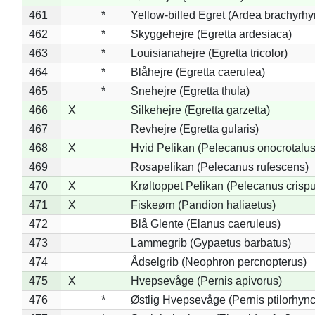
461
*
Yellow-billed Egret (Ardea brachyrh
462
*
Skyggehejre (Egretta ardesiaca)
463
*
Louisianahejre (Egretta tricolor)
464
*
Blåhejre (Egretta caerulea)
465
*
Snehejre (Egretta thula)
466
X
Silkehejre (Egretta garzetta)
467
Revhejre (Egretta gularis)
468
X
Hvid Pelikan (Pelecanus onocrotalus
469
Rosapelikan (Pelecanus rufescens)
470
X
Krøltoppet Pelikan (Pelecanus crisp
471
X
Fiskeørn (Pandion haliaetus)
472
Blå Glente (Elanus caeruleus)
473
Lammegrib (Gypaetus barbatus)
474
Ådselgrib (Neophron percnopterus)
475
X
Hvepsevåge (Pernis apivorus)
476
*
Østlig Hvepsevåge (Pernis ptilorhyn