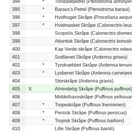
394
*
Trindadepetrel (Pterodroma arminjon
395
*
Baraus's Petrel (Pterodroma baraui)
396
*
Hvidhaget Skråpe (Procellaria aequin
397
*
Hvidmasket Skråpe (Calonectris leu
398
Scopolis Skråpe (Calonectris diome
399
Atlantisk Skråpe (Calonectris boreali
400
Kap Verde-skråpe (Calonectris edwar
401
Sodfarvet Skråpe (Ardenna grisea)
402
*
Tyndnæbbet Skråpe (Ardenna tenuiro
403
*
Lysbenet Skråpe (Ardenna carneipes
404
Storskråpe (Ardenna gravis)
405
X
Almindelig Skråpe (Puffinus puffinus
406
Middelhavsskråpe (Puffinus yelkoua
407
*
Tropeskråpe (Puffinus lherminieri)
408
*
Persisk Skråpe (Puffinus persicus)
409
*
Tropisk Skråpe (Puffinus bailloni)
410
Lille Skråpe (Puffinus baroli)