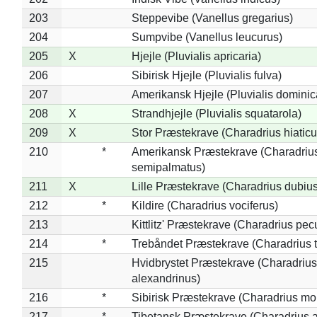
203
Steppevibe (Vanellus gregarius)
204
Sumpvibe (Vanellus leucurus)
205
X
Hjejle (Pluvialis apricaria)
206
Sibirisk Hjejle (Pluvialis fulva)
207
Amerikansk Hjejle (Pluvialis dominic
208
X
Strandhjejle (Pluvialis squatarola)
209
X
Stor Præstekrave (Charadrius hiaticu
210
*
Amerikansk Præstekrave (Charadriu
semipalmatus)
211
X
Lille Præstekrave (Charadrius dubius
212
*
Kildire (Charadrius vociferus)
213
Kittlitz' Præstekrave (Charadrius pec
214
*
Trebåndet Præstekrave (Charadrius tr
215
Hvidbrystet Præstekrave (Charadrius
alexandrinus)
216
*
Sibirisk Præstekrave (Charadrius mo
217
*
Tibetansk Præstekrave (Charadrius at