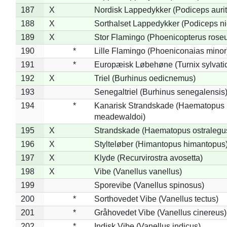
187
X
Nordisk Lappedykker (Podiceps aurit
188
X
Sorthalset Lappedykker (Podiceps nig
189
X
Stor Flamingo (Phoenicopterus rose
190
*
Lille Flamingo (Phoeniconaias minor
191
*
Europæisk Løbehøne (Turnix sylvati
192
X
Triel (Burhinus oedicnemus)
193
Senegaltriel (Burhinus senegalensis
194
*
Kanarisk Strandskade (Haematopus
meadewaldoi)
195
X
Strandskade (Haematopus ostralegu
196
X
Stylteløber (Himantopus himantopus
197
X
Klyde (Recurvirostra avosetta)
198
X
Vibe (Vanellus vanellus)
199
Sporevibe (Vanellus spinosus)
200
*
Sorthovedet Vibe (Vanellus tectus)
201
*
Gråhovedet Vibe (Vanellus cinereus)
202
*
Indisk Vibe (Vanellus indicus)