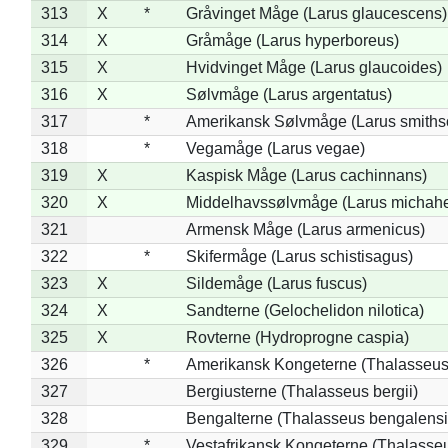
313
X
*
Gråvinget Måge (Larus glaucescens)
314
X
Gråmåge (Larus hyperboreus)
315
X
Hvidvinget Måge (Larus glaucoides)
316
X
Sølvmåge (Larus argentatus)
317
*
Amerikansk Sølvmåge (Larus smiths
318
*
Vegamåge (Larus vegae)
319
X
Kaspisk Måge (Larus cachinnans)
320
X
Middelhavssølvmåge (Larus michahel
321
Armensk Måge (Larus armenicus)
322
*
Skifermåge (Larus schistisagus)
323
X
Sildemåge (Larus fuscus)
324
X
Sandterne (Gelochelidon nilotica)
325
X
Rovterne (Hydroprogne caspia)
326
*
Amerikansk Kongeterne (Thalasseu
327
Bergiusterne (Thalasseus bergii)
328
Bengalterne (Thalasseus bengalensi
329
*
Vestafrikansk Kongeterne (Thalasse