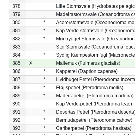
378
Lille Stormsvale (Hydrobates pelagic
379
Madeirastormsvale (Oceanodroma ca
380
*
Acorerstormsvale (Oceanodroma mon
381
*
Kap Verde-stormsvale (Oceanodroma
382
*
Mørkrygget Stormsvale (Oceanodrom
383
Stor Stormsvale (Oceanodroma leuc
384
*
Sydlig Kæmpestormfugl (Macronecte
385
X
Mallemuk (Fulmarus glacialis)
386
*
Kappetrel (Daption capense)
387
*
Hvidbuget Petrel (Pterodroma incerta
388
*
Fløjlspetrel (Pterodroma mollis)
389
*
Madeirapetrel (Pterodroma madeira)
390
Kap Verde-petrel (Pterodroma feae)
391
*
Desertas Petrel (Pterodroma deserta
392
*
Bermudapetrel (Pterodroma cahow)
393
*
Cariberpetrel (Pterodroma hasitata)