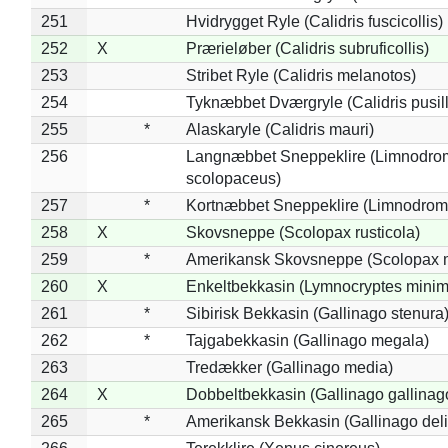
251
Hvidrygget Ryle (Calidris fuscicollis)
252
X
Prærieløber (Calidris subruficollis)
253
Stribet Ryle (Calidris melanotos)
254
Tyknæbbet Dværgryle (Calidris pusil
255
*
Alaskaryle (Calidris mauri)
256
Langnæbbet Sneppeklire (Limnodro
scolopaceus)
257
*
Kortnæbbet Sneppeklire (Limnodrom
258
X
Skovsneppe (Scolopax rusticola)
259
*
Amerikansk Skovsneppe (Scolopax m
260
X
Enkeltbekkasin (Lymnocryptes minim
261
*
Sibirisk Bekkasin (Gallinago stenura
262
*
Tajgabekkasin (Gallinago megala)
263
Tredækker (Gallinago media)
264
X
Dobbeltbekkasin (Gallinago gallinag
265
*
Amerikansk Bekkasin (Gallinago deli