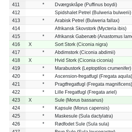
411
*
Dværgskråpe (Puffinus boydi)
412
Spidshalet Petrel (Bulweria bulwerii)
413
*
Arabisk Petrel (Bulweria fallax)
414
Afrikansk Skovstork (Mycteria ibis)
415
*
Afrikansk Gabenæb (Anastomus lame
416
X
Sort Stork (Ciconia nigra)
417
*
Abdimstork (Ciconia abdimii)
418
X
Hvid Stork (Ciconia ciconia)
419
*
Marabustork (Leptoptilos crumenifer)
420
*
Ascension-fregatfugl (Fregata aquila
421
*
Pragtfregatfugl (Fregata magnificens
422
*
Lille Fregatfugl (Fregata ariel)
423
X
Sule (Morus bassanus)
424
*
Kapsule (Morus capensis)
425
*
Maskesule (Sula dactylatra)
426
*
Rødfodet Sule (Sula sula)
427
Brun Sule (Sula leucogaster)