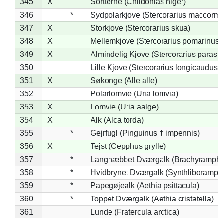
345
X
Sortterne (Chlidonias niger)
346
*
Sydpolarkjove (Stercorarius maccorm
347
X
Storkjove (Stercorarius skua)
348
X
Mellemkjove (Stercorarius pomarinus
349
X
Almindelig Kjove (Stercorarius parasi
350
Lille Kjove (Stercorarius longicaudus
351
X
Søkonge (Alle alle)
352
Polarlomvie (Uria lomvia)
353
X
Lomvie (Uria aalge)
354
X
Alk (Alca torda)
355
*
Gejrfugl (Pinguinus † impennis)
356
X
Tejst (Cepphus grylle)
357
*
Langnæbbet Dværgalk (Brachyramph
358
*
Hvidbrynet Dværgalk (Synthliboramp
359
*
Papegøjealk (Aethia psittacula)
360
*
Toppet Dværgalk (Aethia cristatella)
361
Lunde (Fratercula arctica)