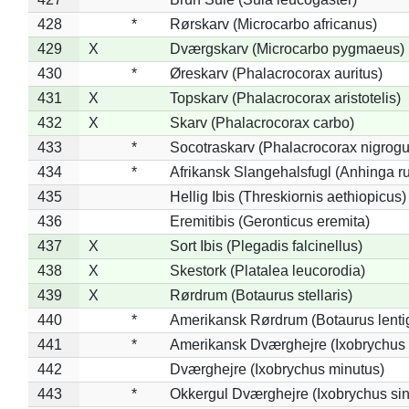
428
*
Rørskarv (Microcarbo africanus)
429
X
Dværgskarv (Microcarbo pygmaeus)
430
*
Øreskarv (Phalacrocorax auritus)
431
X
Topskarv (Phalacrocorax aristotelis)
432
X
Skarv (Phalacrocorax carbo)
433
*
Socotraskarv (Phalacrocorax nigrogul
434
*
Afrikansk Slangehalsfugl (Anhinga ru
435
Hellig Ibis (Threskiornis aethiopicus)
436
Eremitibis (Geronticus eremita)
437
X
Sort Ibis (Plegadis falcinellus)
438
X
Skestork (Platalea leucorodia)
439
X
Rørdrum (Botaurus stellaris)
440
*
Amerikansk Rørdrum (Botaurus lenti
441
*
Amerikansk Dværghejre (Ixobrychus e
442
Dværghejre (Ixobrychus minutus)
443
*
Okkergul Dværghejre (Ixobrychus sin