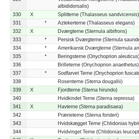
albididorsalis)
330
X
Splitterne (Thalasseus sandvicensis)
331
*
Aztekerterne (Thalasseus elegans)
332
X
Dværgterne (Sternula albifrons)
333
*
Persisk Dværgterne (Sternula saunde
334
*
Amerikansk Dværgterne (Sternula ant
335
*
Beringsterne (Onychoprion aleuticus
336
Brilleterne (Onychoprion anaethetus)
337
*
Sodfarvet Terne (Onychoprion fuscat
338
Rosenterne (Sterna dougallii)
339
X
Fjordterne (Sterna hirundo)
340
Hvidkindet Terne (Sterna repressa)
341
X
Havterne (Sterna paradisaea)
342
Prærieterne (Sterna forsteri)
343
Hvidskægget Terne (Chlidonias hybr
344
Hvidvinget Terne (Chlidonias leucopt