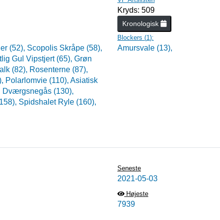
Kryds: 509
Kronologisk
Blockers (
1
):
er (52),
Scopolis Skråpe (58),
Amursvale (13),
lig Gul Vipstjert (65),
Grøn
falk (82),
Rosenterne (87),
),
Polarlomvie (110),
Asiatisk
,
Dværgsnegås (130),
(158),
Spidshalet Ryle (160),
Seneste
2021-05-03
Højeste
7939