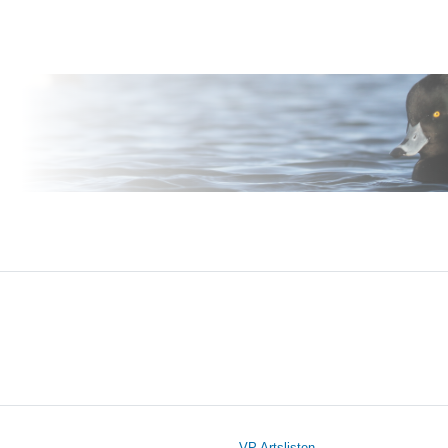
l
VP Artslisten