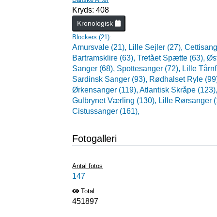
Kryds: 408
Kronologisk
Blockers (
21
):
Amursvale (21),
Lille Sejler (27),
Cettisang
Bartramsklire (63),
Tretået Spætte (63),
Øst
Sanger (68),
Spottesanger (72),
Lille Tårn
Sardinsk Sanger (93),
Rødhalset Ryle (99
Ørkensanger (119),
Atlantisk Skråpe (123)
Gulbrynet Værling (130),
Lille Rørsanger 
Cistussanger (161),
Fotogalleri
Antal fotos
147
Total
451897