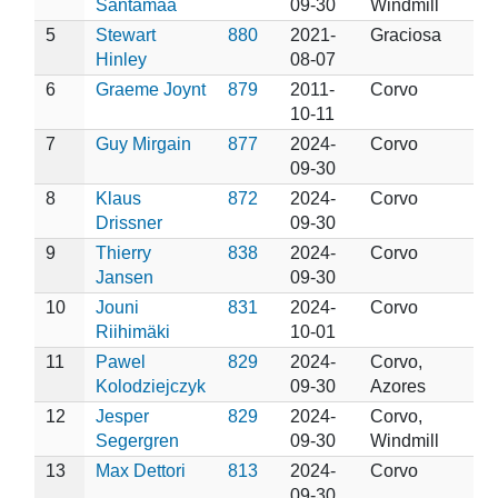
Santamaa
09-30
Windmill
5
Stewart
880
2021-
Graciosa
Hinley
08-07
6
Graeme Joynt
879
2011-
Corvo
10-11
7
Guy Mirgain
877
2024-
Corvo
09-30
8
Klaus
872
2024-
Corvo
Drissner
09-30
9
Thierry
838
2024-
Corvo
Jansen
09-30
10
Jouni
831
2024-
Corvo
Riihimäki
10-01
11
Pawel
829
2024-
Corvo,
Kolodziejczyk
09-30
Azores
12
Jesper
829
2024-
Corvo,
Segergren
09-30
Windmill
13
Max Dettori
813
2024-
Corvo
09-30