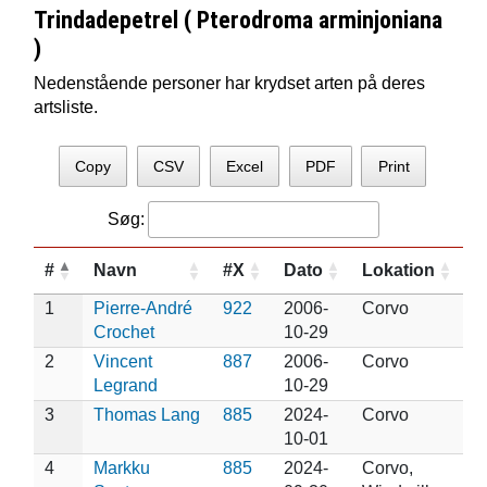
Trindadepetrel ( Pterodroma arminjoniana
)
Nedenstående personer har krydset arten på deres
artsliste.
Copy
CSV
Excel
PDF
Print
Søg:
#
Navn
#X
Dato
Lokation
1
Pierre-André
922
2006-
Corvo
Crochet
10-29
2
Vincent
887
2006-
Corvo
Legrand
10-29
3
Thomas Lang
885
2024-
Corvo
10-01
4
Markku
885
2024-
Corvo,