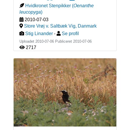
Hvidkronet Stenpikker
(
Oenanthe
leucopyga
)
2010-07-03
Store Vrøj v. Saltbæk Vig
,
Danmark
Stig Linander
-
Se profil
Uploadet 2010-07-06 Publiceret
2010-07-06
2717