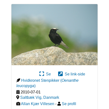
Se
Se link-side
Hvidkronet Stenpikker
(
Oenanthe
leucopyga
)
2010-07-01
Saltbæk Vig
,
Danmark
Allan Kjær Villesen
-
Se profil