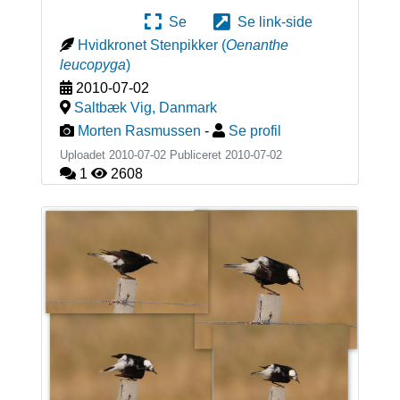
Se
Se link-side
Hvidkronet Stenpikker
(
Oenanthe
leucopyga
)
2010-07-02
Saltbæk Vig
,
Danmark
Morten Rasmussen
-
Se profil
Uploadet 2010-07-02 Publiceret
2010-07-02
1
2608