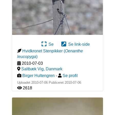
Se
Se link-side
Hvidkronet Stenpikker
(
Oenanthe
leucopyga
)
2010-07-03
Saltbæk Vig
,
Danmark
Birger Hultengren
-
Se profil
Uploadet 2010-07-06 Publiceret
2010-07-06
2618