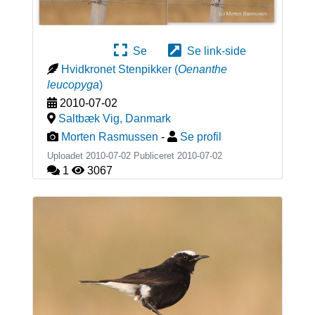
Se
Se link-side
Hvidkronet Stenpikker
(
Oenanthe
leucopyga
)
2010-07-02
Saltbæk Vig
,
Danmark
Morten Rasmussen
-
Se profil
Uploadet 2010-07-02 Publiceret
2010-07-02
1
3067