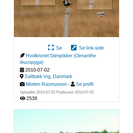
Se
Se link-side
Hvidkronet Stenpikker
(
Oenanthe
leucopyga
)
2010-07-02
Saltbæk Vig
,
Danmark
Morten Rasmussen
-
Se profil
Uploadet 2010-07-02 Publiceret
2010-07-02
2539