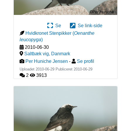
Se
Se link-side
Hvidkronet Stenpikker
(
Oenanthe
leucopyga
)
2010-06-30
Saltbæk vig
,
Danmark
Per Huniche Jensen
-
Se profil
Uploadet 2010-06-29 Publiceret
2010-06-29
2
3913