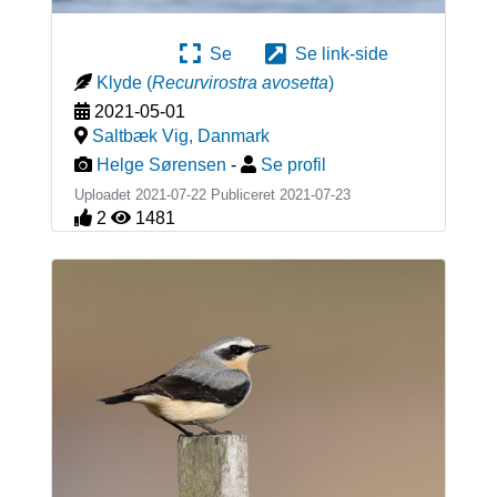
Se
Se link-side
Klyde
(
Recurvirostra avosetta
)
2021-05-01
Saltbæk Vig
,
Danmark
Helge Sørensen
-
Se profil
Uploadet 2021-07-22 Publiceret
2021-07-23
2
1481