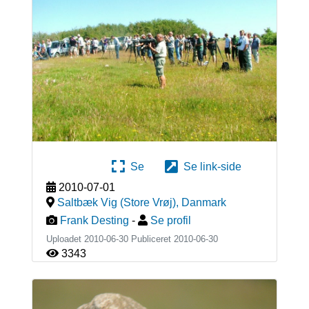
Se
Se link-side
2010-07-01
Saltbæk Vig (Store Vrøj)
,
Danmark
Frank Desting
-
Se profil
Uploadet 2010-06-30 Publiceret
2010-06-30
3343