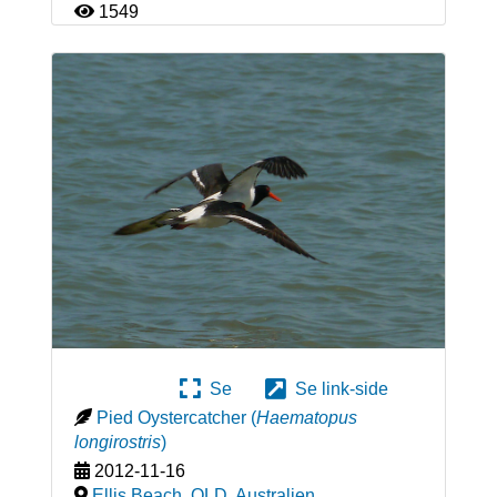
1549
Se
Se link-side
Pied Oystercatcher
(
Haematopus
longirostris
)
2012-11-16
Ellis Beach, QLD
,
Australien