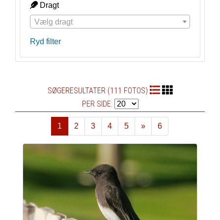
Dragt
Vælg dragt
Ryd filter
SØGERESULTATER (111 FOTOS)
PER SIDE:
1
2
3
4
5
»
6
Næste