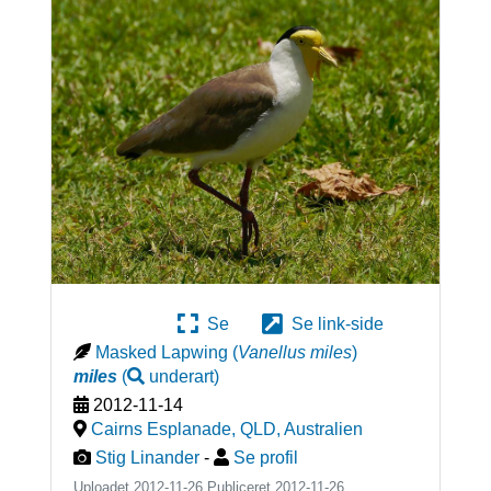
Se
Se link-side
Masked Lapwing
(
Vanellus miles
)
miles
(
underart
)
2012-11-14
Cairns Esplanade, QLD
,
Australien
Stig Linander
-
Se profil
Uploadet 2012-11-26 Publiceret
2012-11-26