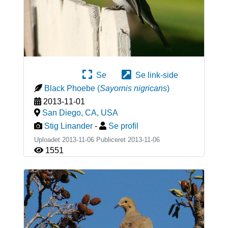
Se
Se link-side
Black Phoebe
(
Sayornis nigricans
)
2013-11-01
San Diego, CA
,
USA
Stig Linander
-
Se profil
Uploadet 2013-11-06 Publiceret
2013-11-06
1551