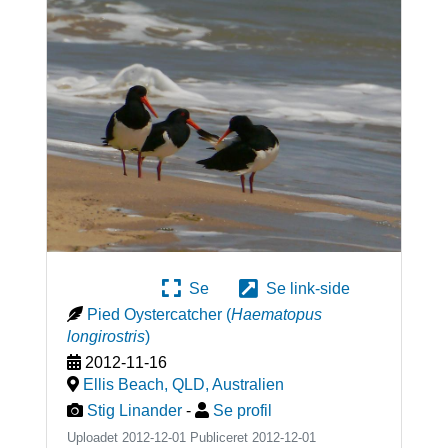
Se
Se link-side
Pied Oystercatcher
(
Haematopus
longirostris
)
2012-11-16
Ellis Beach, QLD
,
Australien
Stig Linander
-
Se profil
Uploadet 2012-12-01 Publiceret
2012-12-01