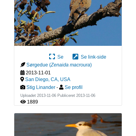
Se
Se link-side
Sørgedue
(
Zenaida macroura
)
2013-11-01
San Diego, CA
,
USA
Stig Linander
-
Se profil
Uploadet 2013-11-06 Publiceret
2013-11-06
1889