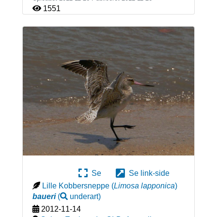
1551
Se
Se link-side
Lille Kobbersneppe
(
Limosa lapponica
)
baueri
(
underart
)
2012-11-14