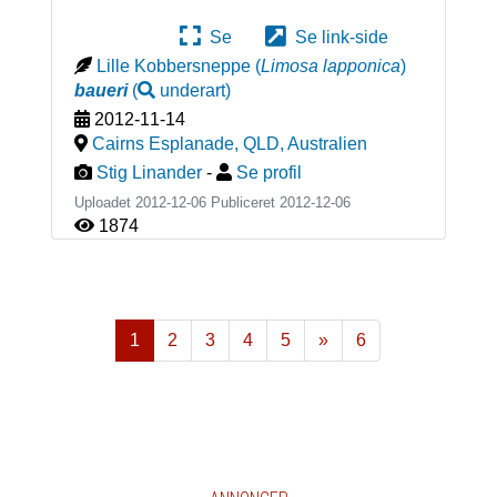
Se
Se link-side
Lille Kobbersneppe
(
Limosa lapponica
)
baueri
(
underart
)
2012-11-14
Cairns Esplanade, QLD
,
Australien
Stig Linander
-
Se profil
Uploadet 2012-12-06 Publiceret
2012-12-06
1874
1
2
3
4
5
»
6
Næste