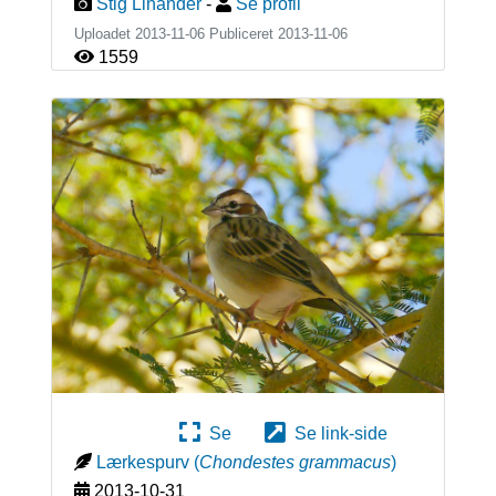
Stig Linander
-
Se profil
Uploadet 2013-11-06 Publiceret
2013-11-06
1559
Se
Se link-side
Lærkespurv
(
Chondestes grammacus
)
2013-10-31