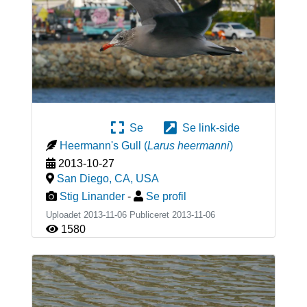
Se
Se link-side
Heermann's Gull
(
Larus heermanni
)
2013-10-27
San Diego, CA
,
USA
Stig Linander
-
Se profil
Uploadet 2013-11-06 Publiceret
2013-11-06
1580