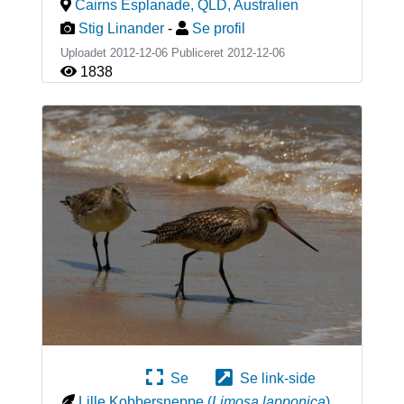
Cairns Esplanade, QLD
,
Australien
Stig Linander
-
Se profil
Uploadet 2012-12-06 Publiceret
2012-12-06
1838
Se
Se link-side
Lille Kobbersneppe
(
Limosa lapponica
)