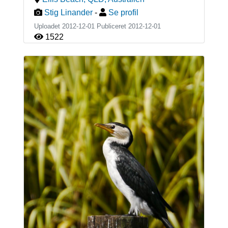
Stig Linander
-
Se profil
Uploadet 2012-12-01 Publiceret
2012-12-01
1522