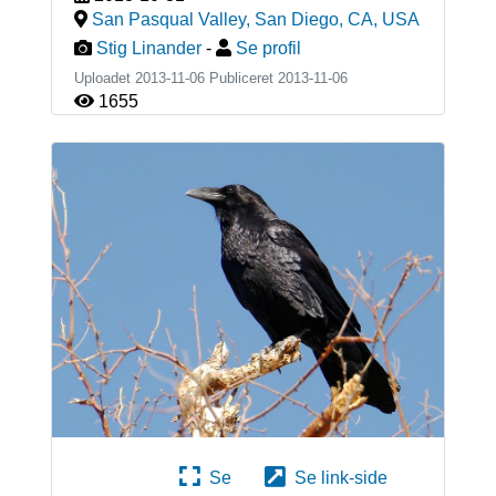
San Pasqual Valley, San Diego, CA
,
USA
Stig Linander
-
Se profil
Uploadet 2013-11-06 Publiceret
2013-11-06
1655
Se
Se link-side