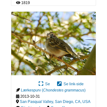
1819
Se
Se link-side
Lærkespurv
(
Chondestes grammacus
)
2013-10-31
San Pasqual Valley, San Diego, CA
,
USA