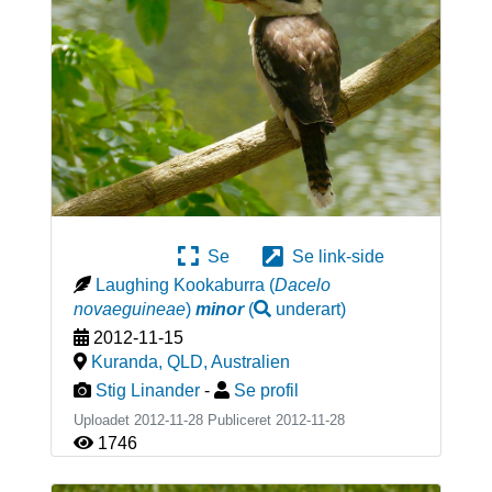
Se
Se link-side
Laughing Kookaburra
(
Dacelo
novaeguineae
)
minor
(
underart
)
2012-11-15
Kuranda, QLD
,
Australien
Stig Linander
-
Se profil
Uploadet 2012-11-28 Publiceret
2012-11-28
1746