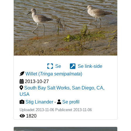
Se
Se link-side
Willet
(
Tringa semipalmata
)
2013-10-27
South Bay Salt Works, San Diego, CA
,
USA
Stig Linander
-
Se profil
Uploadet 2013-11-06 Publiceret
2013-11-06
1820