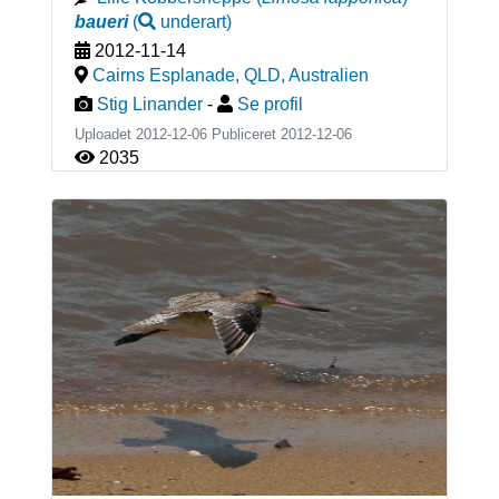
baueri
(
underart
)
2012-11-14
Cairns Esplanade, QLD
,
Australien
Stig Linander
-
Se profil
Uploadet 2012-12-06 Publiceret
2012-12-06
2035