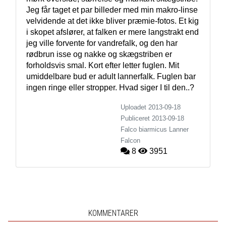
Jeg får taget et par billeder med min makro-linse 
velvidende at det ikke bliver præmie-fotos. Et kig 
i skopet afslører, at falken er mere langstrakt end 
jeg ville forvente for vandrefalk, og den har 
rødbrun isse og nakke og skægstriben er 
forholdsvis smal. Kort efter letter fuglen. Mit 
umiddelbare bud er adult lannerfalk. Fuglen bar 
ingen ringe eller stropper. Hvad siger I til den..?
Uploadet 2013-09-18
Publiceret
2013-09-18
Falco biarmicus
Lanner
Falcon
8
3951
KOMMENTARER