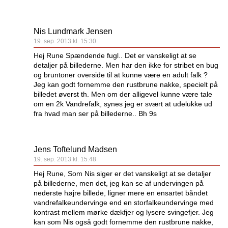
Nis Lundmark Jensen
19. sep. 2013 kl. 15:30
Hej Rune Spændende fugl.. Det er vanskeligt at se
detaljer på billederne. Men har den ikke for stribet en bug
og bruntoner overside til at kunne være en adult falk ?
Jeg kan godt fornemme den rustbrune nakke, specielt på
billedet øverst th. Men om der alligevel kunne være tale
om en 2k Vandrefalk, synes jeg er svært at udelukke ud
fra hvad man ser på billederne.. Bh 9s
Jens Toftelund Madsen
19. sep. 2013 kl. 15:48
Hej Rune, Som Nis siger er det vanskeligt at se detaljer
på billederne, men det, jeg kan se af undervingen på
nederste højre billede, ligner mere en ensartet båndet
vandrefalkeundervinge end en storfalkeundervinge med
kontrast mellem mørke dækfjer og lysere svingefjer. Jeg
kan som Nis også godt fornemme den rustbrune nakke,