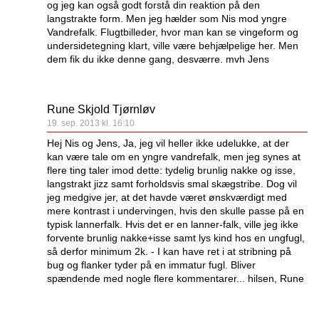
og jeg kan også godt forstå din reaktion på den
langstrakte form. Men jeg hælder som Nis mod yngre
Vandrefalk. Flugtbilleder, hvor man kan se vingeform og
undersidetegning klart, ville være behjælpelige her. Men
dem fik du ikke denne gang, desværre. mvh Jens
Rune Skjold Tjørnløv
19. sep. 2013 kl. 16:10
Hej Nis og Jens, Ja, jeg vil heller ikke udelukke, at der
kan være tale om en yngre vandrefalk, men jeg synes at
flere ting taler imod dette: tydelig brunlig nakke og isse,
langstrakt jizz samt forholdsvis smal skægstribe. Dog vil
jeg medgive jer, at det havde været ønskværdigt med
mere kontrast i undervingen, hvis den skulle passe på en
typisk lannerfalk. Hvis det er en lanner-falk, ville jeg ikke
forvente brunlig nakke+isse samt lys kind hos en ungfugl,
så derfor minimum 2k. - I kan have ret i at stribning på
bug og flanker tyder på en immatur fugl. Bliver
spændende med nogle flere kommentarer... hilsen, Rune