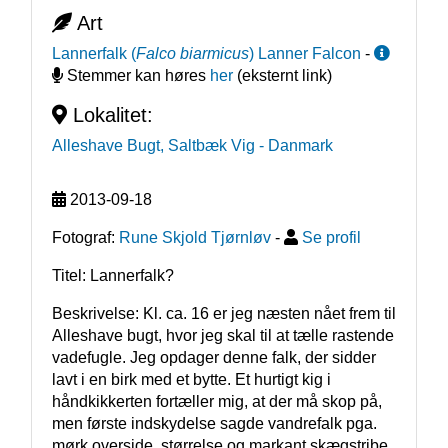
Art
Lannerfalk
(
Falco biarmicus
)
Lanner Falcon
-
Stemmer kan høres
her
(eksternt link)
Lokalitet:
Alleshave Bugt, Saltbæk Vig
- Danmark
2013-09-18
Fotograf:
Rune Skjold Tjørnløv
-
Se profil
Titel: Lannerfalk?
Beskrivelse: Kl. ca. 16 er jeg næsten nået frem til 
Alleshave bugt, hvor jeg skal til at tælle rastende 
vadefugle. Jeg opdager denne falk, der sidder 
lavt i en birk med et bytte. Et hurtigt kig i 
håndkikkerten fortæller mig, at der må skop på, 
men første indskydelse sagde vandrefalk pga. 
mørk overside, størrelse og markant skægstribe. 