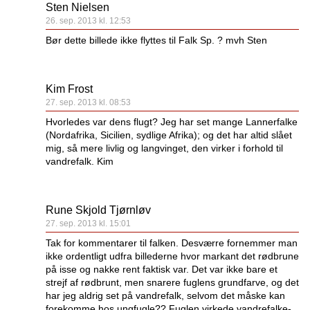
Sten Nielsen
26. sep. 2013 kl. 12:53
Bør dette billede ikke flyttes til Falk Sp. ? mvh Sten
Kim Frost
27. sep. 2013 kl. 08:53
Hvorledes var dens flugt? Jeg har set mange Lannerfalke
(Nordafrika, Sicilien, sydlige Afrika); og det har altid slået
mig, så mere livlig og langvinget, den virker i forhold til
vandrefalk. Kim
Rune Skjold Tjørnløv
27. sep. 2013 kl. 15:01
Tak for kommentarer til falken. Desværre fornemmer man
ikke ordentligt udfra billederne hvor markant det rødbrune
på isse og nakke rent faktisk var. Det var ikke bare et
strejf af rødbrunt, men snarere fuglens grundfarve, og det
har jeg aldrig set på vandrefalk, selvom det måske kan
forekomme hos ungfugle?? Fuglen virkede vandrefalke-