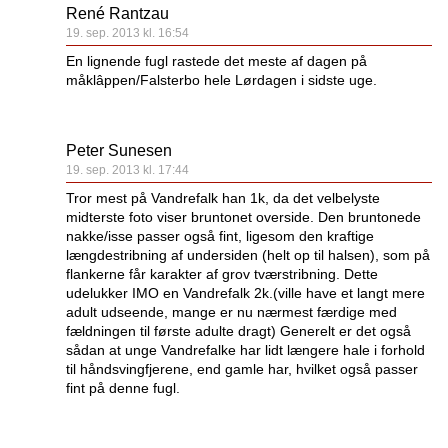
René Rantzau
19. sep. 2013 kl. 16:54
En lignende fugl rastede det meste af dagen på
måklâppen/Falsterbo hele Lørdagen i sidste uge.
Peter Sunesen
19. sep. 2013 kl. 17:44
Tror mest på Vandrefalk han 1k, da det velbelyste
midterste foto viser bruntonet overside. Den bruntonede
nakke/isse passer også fint, ligesom den kraftige
længdestribning af undersiden (helt op til halsen), som på
flankerne får karakter af grov tværstribning. Dette
udelukker IMO en Vandrefalk 2k.(ville have et langt mere
adult udseende, mange er nu nærmest færdige med
fældningen til første adulte dragt) Generelt er det også
sådan at unge Vandrefalke har lidt længere hale i forhold
til håndsvingfjerene, end gamle har, hvilket også passer
fint på denne fugl.