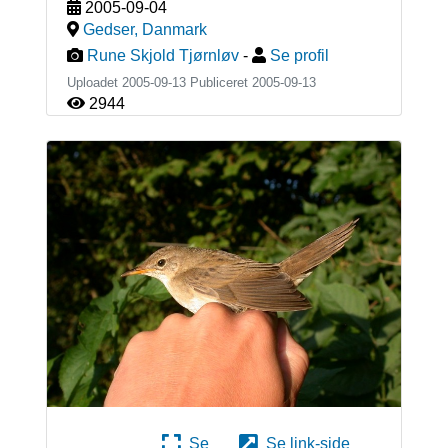
2005-09-04
Gedser
,
Danmark
Rune Skjold Tjørnløv
-
Se profil
Uploadet 2005-09-13 Publiceret
2005-09-13
2944
Se
Se link-side