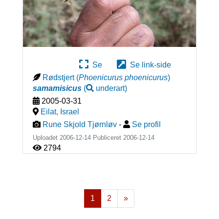
Se
Se link-side
Rødstjert
(
Phoenicurus phoenicurus
)
samamisicus
(
underart
)
2005-03-31
Eilat
,
Israel
Rune Skjold Tjørnløv
-
Se profil
Uploadet 2006-12-14 Publiceret
2006-12-14
2794
1
2
»
Næste