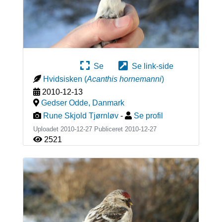
Se
Se link-side
Hvidsisken
(
Acanthis hornemanni
)
2010-12-13
Gedser Odde
,
Danmark
Rune Skjold Tjørnløv
-
Se profil
Uploadet 2010-12-27 Publiceret
2010-12-27
2521