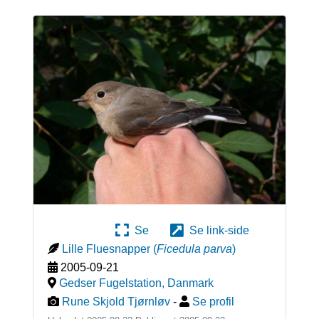
Se
Se link-side
Lille Fluesnapper
(
Ficedula parva
)
2005-09-21
Gedser Fugelstation
,
Danmark
Rune Skjold Tjørnløv
-
Se profil