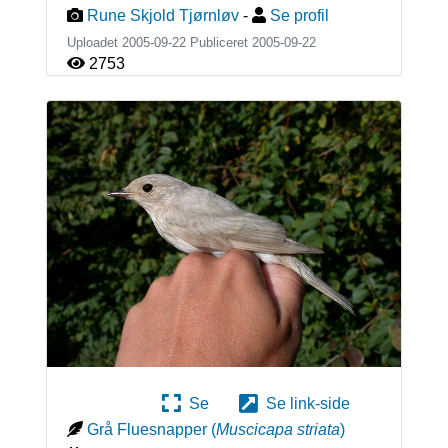
Rune Skjold Tjørnløv
-
Se profil
Uploadet 2005-09-22 Publiceret
2005-09-22
2753
Se
Se link-side
Grå Fluesnapper
(
Muscicapa striata
)