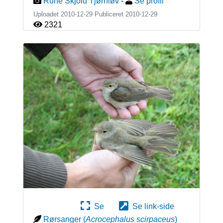
Rune Skjold Tjørnløv
-
Se profil
Uploadet 2010-12-29 Publiceret
2010-12-29
2321
Se
Se link-side
Rørsanger
(
Acrocephalus scirpaceus
)