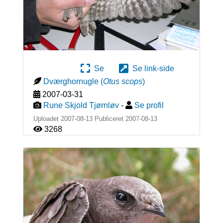
Se
Se link-side
Dværghornugle
(
Otus scops
)
2007-03-31
Rune Skjold Tjørnløv
-
Se profil
Uploadet 2007-08-13 Publiceret
2007-08-13
3268