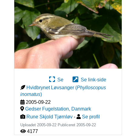
Se
Se link-side
Hvidbrynet Løvsanger
(
Phylloscopus
inornatus
)
2005-09-22
Gedser Fugelstation
,
Danmark
Rune Skjold Tjørnløv
-
Se profil
Uploadet 2005-09-22 Publiceret
2005-09-22
4177