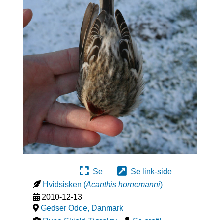
Se
Se link-side
Hvidsisken
(
Acanthis hornemanni
)
2010-12-13
Gedser Odde
,
Danmark