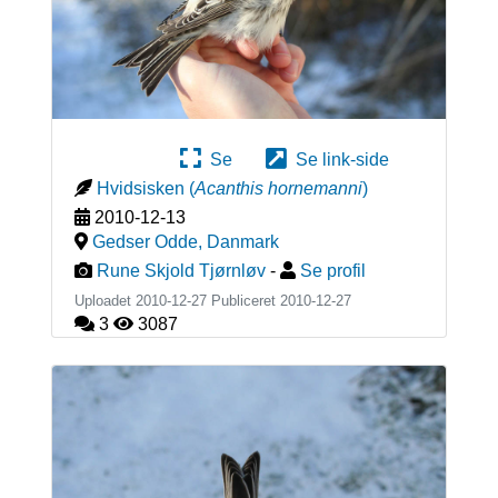
Se
Se link-side
Hvidsisken
(
Acanthis hornemanni
)
2010-12-13
Gedser Odde
,
Danmark
Rune Skjold Tjørnløv
-
Se profil
Uploadet 2010-12-27 Publiceret
2010-12-27
3
3087