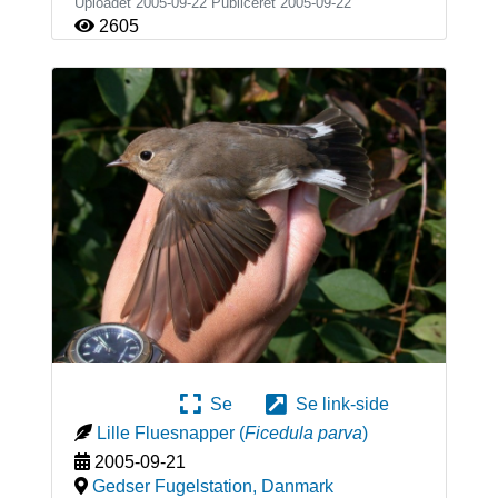
Uploadet 2005-09-22 Publiceret
2005-09-22
2605
Se
Se link-side
Lille Fluesnapper
(
Ficedula parva
)
2005-09-21
Gedser Fugelstation
,
Danmark