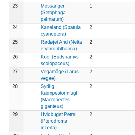
23
Mossanger
1
(Setophaga
palmarum)
24
Kaneland (Spatula
2
cyanoptera)
25
Rødøjet And (Netta
2
erythrophthalma)
26
Koel (Eudynamys
2
scolopaceus)
27
Vegamåge (Larus
2
vegae)
28
Sydlig
2
Kæmpestormfugl
(Macronectes
giganteus)
29
Hvidbuget Petrel
2
(Pterodroma
incerta)