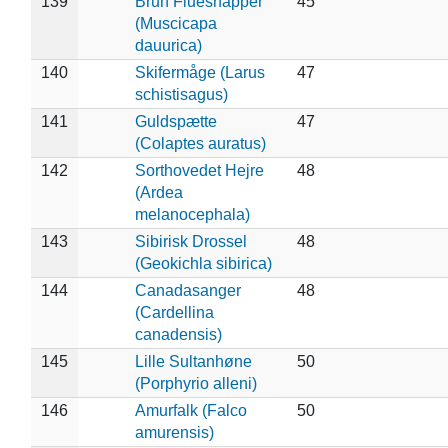
139
Brun Fluesnapper
45
(Muscicapa
dauurica)
140
Skifermåge (Larus
47
schistisagus)
141
Guldspætte
47
(Colaptes auratus)
142
Sorthovedet Hejre
48
(Ardea
melanocephala)
143
Sibirisk Drossel
48
(Geokichla sibirica)
144
Canadasanger
48
(Cardellina
canadensis)
145
Lille Sultanhøne
50
(Porphyrio alleni)
146
Amurfalk (Falco
50
amurensis)