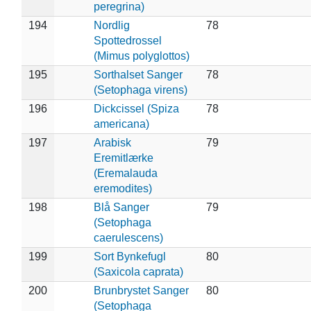
peregrina)
194
Nordlig
78
Spottedrossel
(Mimus polyglottos)
195
Sorthalset Sanger
78
(Setophaga virens)
196
Dickcissel (Spiza
78
americana)
197
Arabisk
79
Eremitlærke
(Eremalauda
eremodites)
198
Blå Sanger
79
(Setophaga
caerulescens)
199
Sort Bynkefugl
80
(Saxicola caprata)
200
Brunbrystet Sanger
80
(Setophaga