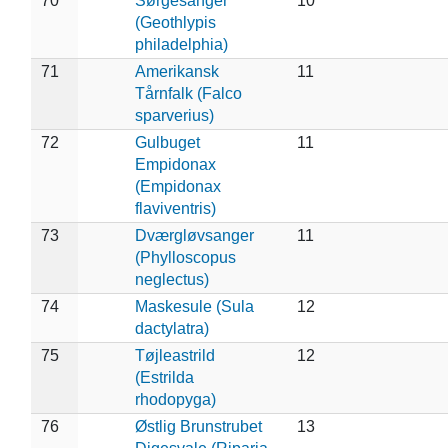
70
Sørgesanger
10
(Geothlypis
philadelphia)
71
Amerikansk
11
Tårnfalk (Falco
sparverius)
72
Gulbuget
11
Empidonax
(Empidonax
flaviventris)
73
Dværgløvsanger
11
(Phylloscopus
neglectus)
74
Maskesule (Sula
12
dactylatra)
75
Tøjleastrild
12
(Estrilda
rhodopyga)
76
Østlig Brunstrubet
13