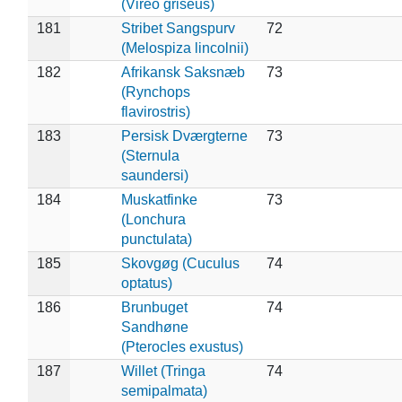
(Vireo griseus)
181
Stribet Sangspurv
72
(Melospiza lincolnii)
182
Afrikansk Saksnæb
73
(Rynchops
flavirostris)
183
Persisk Dværgterne
73
(Sternula
saundersi)
184
Muskatfinke
73
(Lonchura
punctulata)
185
Skovgøg (Cuculus
74
optatus)
186
Brunbuget
74
Sandhøne
(Pterocles exustus)
187
Willet (Tringa
74
semipalmata)