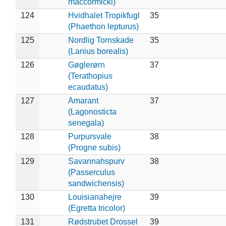
maccormicki)
124
Hvidhalet Tropikfugl
35
(Phaethon lepturus)
125
Nordlig Tornskade
35
(Lanius borealis)
126
Gøglerørn
37
(Terathopius
ecaudatus)
127
Amarant
37
(Lagonosticta
senegala)
128
Purpursvale
38
(Progne subis)
129
Savannahspurv
38
(Passerculus
sandwichensis)
130
Louisianahejre
39
(Egretta tricolor)
131
Rødstrubet Drossel
39