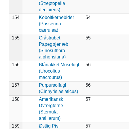
(Streptopelia
decipiens)
154
Koboltkernebider
54
(Passerina
caerulea)
155
Gråstrubet
55
Papegøjenæb
(Sinosuthora
alphonsiana)
156
Blånakket Musefugl
56
(Urocolius
macrourus)
157
Purpursolfugl
56
(Cinnyris asiaticus)
158
Amerikansk
57
Dværgterne
(Sternula
antillarum)
159
Østlig Pivi
57