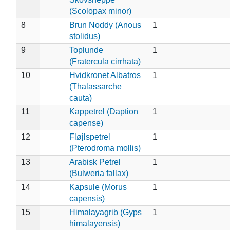
(Scolopax minor)
8
Brun Noddy (Anous
1
stolidus)
9
Toplunde
1
(Fratercula cirrhata)
10
Hvidkronet Albatros
1
(Thalassarche
cauta)
11
Kappetrel (Daption
1
capense)
12
Fløjlspetrel
1
(Pterodroma mollis)
13
Arabisk Petrel
1
(Bulweria fallax)
14
Kapsule (Morus
1
capensis)
15
Himalayagrib (Gyps
1
himalayensis)