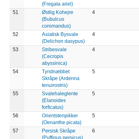
(Fregata ariel)
51
Østlig Kohejre
4
(Bubulcus
coromandus)
52
Asiatisk Bysvale
4
(Delichon dasypus)
53
Stribesvale
4
(Cecropis
abyssinica)
54
Tyndnæbbet
5
Skråpe (Ardenna
tenuirostris)
55
Svalehaleglente
5
(Elanoides
forficatus)
56
Orientstenpikker
5
(Oenanthe picata)
57
Persisk Skråpe
6
(Puffinus persicus)