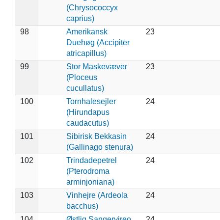
(Chrysococcyx
caprius)
98
Amerikansk
23
Duehøg (Accipiter
atricapillus)
99
Stor Maskevæver
23
(Ploceus
cucullatus)
100
Tornhalesejler
24
(Hirundapus
caudacutus)
101
Sibirisk Bekkasin
24
(Gallinago stenura)
102
Trindadepetrel
24
(Pterodroma
arminjoniana)
103
Vinhejre (Ardeola
24
bacchus)
104
Østlig Sangervireo
24