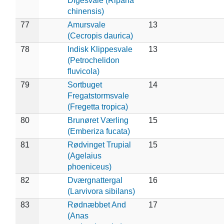
Digesvale (Riparia
chinensis)
77
Amursvale
13
(Cecropis daurica)
78
Indisk Klippesvale
13
(Petrochelidon
fluvicola)
79
Sortbuget
14
Fregatstormsvale
(Fregetta tropica)
80
Brunøret Værling
15
(Emberiza fucata)
81
Rødvinget Trupial
15
(Agelaius
phoeniceus)
82
Dværgnattergal
16
(Larvivora sibilans)
83
Rødnæbbet And
17
(Anas