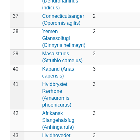
(Dendronanthus
indicus)
37
Connecticutsanger
2
(Oporornis agilis)
38
Yemen
2
Glanssolfugl
(Cinnyris hellmayri)
39
Masaistruds
3
(Struthio camelus)
40
Kapand (Anas
3
capensis)
41
Hvidbrystet
3
Rørhøne
(Amaurornis
phoenicurus)
42
Afrikansk
3
Slangehalsfugl
(Anhinga rufa)
43
Hvidhovedet
3