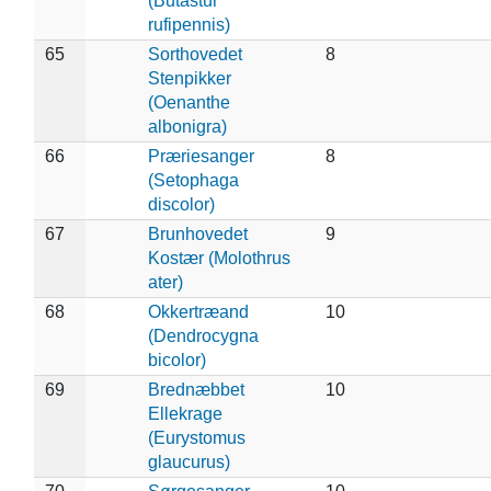
(Butastur
rufipennis)
65
Sorthovedet
8
Stenpikker
(Oenanthe
albonigra)
66
Præriesanger
8
(Setophaga
discolor)
67
Brunhovedet
9
Kostær (Molothrus
ater)
68
Okkertræand
10
(Dendrocygna
bicolor)
69
Brednæbbet
10
Ellekrage
(Eurystomus
glaucurus)