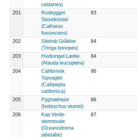
castanea)
201
Rustrygget
83
Skovdrossel
(Catharus
fuscescens)
202
Sibirisk Gråklire
84
(Tringa brevipes)
203
Hvidvinget Lærke
84
(Alauda leucoptera)
204
Californisk
86
Topvagtel
(Callipepla
californica)
205
Pygmæhejre
86
(Ixobrychus sturmii)
206
Kap Verde-
87
stormsvale
(Oceanodroma
jabejabe)