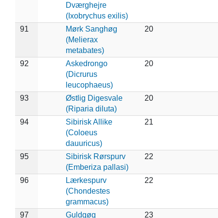
Dværghejre
(Ixobrychus exilis)
91
Mørk Sanghøg
20
(Melierax
metabates)
92
Askedrongo
20
(Dicrurus
leucophaeus)
93
Østlig Digesvale
20
(Riparia diluta)
94
Sibirisk Allike
21
(Coloeus
dauuricus)
95
Sibirisk Rørspurv
22
(Emberiza pallasi)
96
Lærkespurv
22
(Chondestes
grammacus)
97
Guldgøg
23