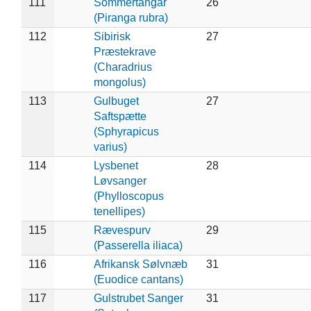
111
Sommertangar
26
(Piranga rubra)
112
Sibirisk
27
Præstekrave
(Charadrius
mongolus)
113
Gulbuget
27
Saftspætte
(Sphyrapicus
varius)
114
Lysbenet
28
Løvsanger
(Phylloscopus
tenellipes)
115
Rævespurv
29
(Passerella iliaca)
116
Afrikansk Sølvnæb
31
(Euodice cantans)
117
Gulstrubet Sanger
31