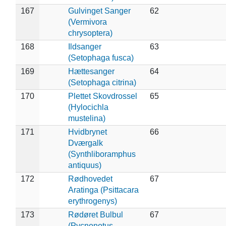
167
Gulvinget Sanger
62
(Vermivora
chrysoptera)
168
Ildsanger
63
(Setophaga fusca)
169
Hættesanger
64
(Setophaga citrina)
170
Plettet Skovdrossel
65
(Hylocichla
mustelina)
171
Hvidbrynet
66
Dværgalk
(Synthliboramphus
antiquus)
172
Rødhovedet
67
Aratinga (Psittacara
erythrogenys)
173
Rødøret Bulbul
67
(Pycnonotus