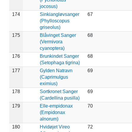
jocosus)
174
Sinkiangløvsanger
67
(Phylloscopus
griseolus)
175
Blåvinget Sanger
68
(Vermivora
cyanoptera)
176
Brunkindet Sanger
68
(Setophaga tigrina)
177
Gylden Natravn
69
(Caprimulgus
eximius)
178
Sortkronet Sanger
69
(Cardellina pusilla)
179
Elle-empidonax
70
(Empidonax
alnorum)
180
Hvidøjet Vireo
72