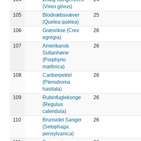
(Vireo gilvus)
105
Blodnæbsvæver
25
(Quelea quelea)
106
Græsrikse (Crex
26
egregia)
107
Amerikansk
26
Sultanhøne
(Porphyrio
martinica)
108
Cariberpetrel
26
(Pterodroma
hasitata)
109
Rubinfuglekonge
26
(Regulus
calendula)
110
Brunsidet Sanger
26
(Setophaga
pensylvanica)