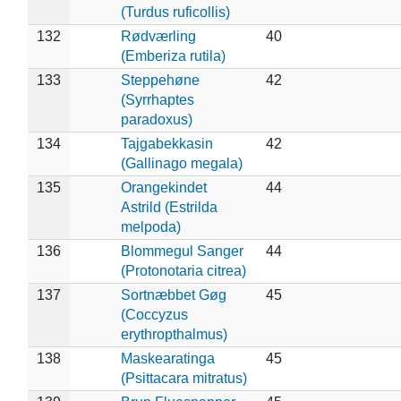
(Turdus ruficollis)
132
Rødværling
40
(Emberiza rutila)
133
Steppehøne
42
(Syrrhaptes
paradoxus)
134
Tajgabekkasin
42
(Gallinago megala)
135
Orangekindet
44
Astrild (Estrilda
melpoda)
136
Blommegul Sanger
44
(Protonotaria citrea)
137
Sortnæbbet Gøg
45
(Coccyzus
erythropthalmus)
138
Maskearatinga
45
(Psittacara mitratus)