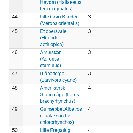
Havørn (Haliaeetus
leucocephalus)
44
Lille Grøn Biæder
3
(Merops orientalis)
45
Etiopersvale
3
(Hirundo
aethiopica)
46
Amurstær
3
(Agropsar
sturninus)
47
Blånattergal
3
(Larvivora cyane)
48
Amerikansk
4
Stormmåge (Larus
brachyrhynchus)
49
Gulnæbbet Albatros
4
(Thalassarche
chlororhynchos)
50
Lille Fregatfugl
4