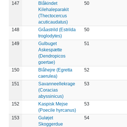
147
Blåkindet
50
Kilehaleparakit
(Thectocercus
acuticaudatus)
148
Gråastrild (Estrilda
50
troglodytes)
149
Gulbuget
51
Askespætte
(Dendropicos
goertae)
150
Blåhejre (Egretta
52
caerulea)
151
Savanneellekrage
53
(Coracias
abyssinicus)
152
Kaspisk Mejse
53
(Poecile hyrcanus)
153
Guløjet
54
Skoggerdue