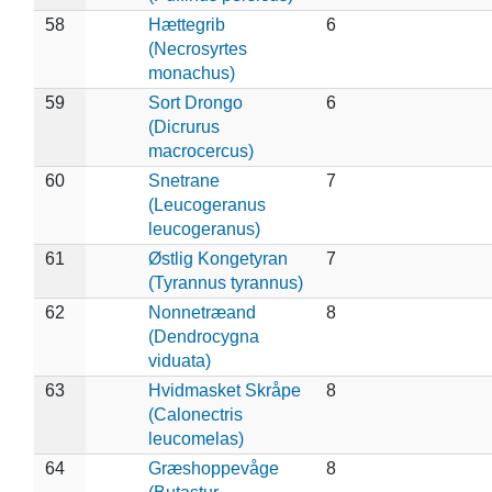
58
Hættegrib
6
(Necrosyrtes
monachus)
59
Sort Drongo
6
(Dicrurus
macrocercus)
60
Snetrane
7
(Leucogeranus
leucogeranus)
61
Østlig Kongetyran
7
(Tyrannus tyrannus)
62
Nonnetræand
8
(Dendrocygna
viduata)
63
Hvidmasket Skråpe
8
(Calonectris
leucomelas)
64
Græshoppevåge
8