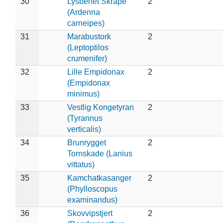
30
Lysbenet Skråpe
2
(Ardenna
carneipes)
31
Marabustork
2
(Leptoptilos
crumenifer)
32
Lille Empidonax
2
(Empidonax
minimus)
33
Vestlig Kongetyran
2
(Tyrannus
verticalis)
34
Brunrygget
2
Tornskade (Lanius
vittatus)
35
Kamchatkasanger
2
(Phylloscopus
examinandus)
36
Skovvipstjert
2