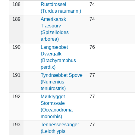
188
Rustdrossel
74
(Turdus naumanni)
189
Amerikansk
74
Træspurv
(Spizelloides
arborea)
190
Langnæbbet
76
Dværgalk
(Brachyramphus
perdix)
191
Tyndnæbbet Spove
77
(Numenius
tenuirostris)
192
Mørkrygget
77
Stormsvale
(Oceanodroma
monorhis)
193
Tennesseesanger
77
(Leiothlypis