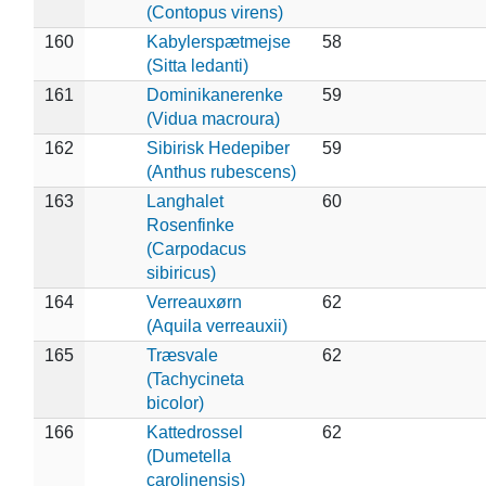
(Contopus virens)
160
Kabylerspætmejse
58
(Sitta ledanti)
161
Dominikanerenke
59
(Vidua macroura)
162
Sibirisk Hedepiber
59
(Anthus rubescens)
163
Langhalet
60
Rosenfinke
(Carpodacus
sibiricus)
164
Verreauxørn
62
(Aquila verreauxii)
165
Træsvale
62
(Tachycineta
bicolor)
166
Kattedrossel
62
(Dumetella
carolinensis)