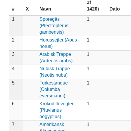
af
#
X
Navn
1420)
Dato
1
Sporegås
1
(Plectropterus
gambensis)
2
Horussejler (Apus
1
horus)
3
Arabisk Trappe
1
(Ardeotis arabs)
4
Nubisk Trappe
1
(Neotis nuba)
5
Turkestandue
1
(Columba
eversmanni)
6
Krokodillevogter
1
(Pluvianus
aegyptius)
7
Amerikansk
1
Skovsneppe