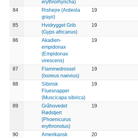
erythrorhyncha)
84
Rishejre (Ardeola
19
grayii)
85
Hvidrygget Grib
19
(Gyps africanus)
86
Akadien-
19
empidonax
(Empidonax
virescens)
87
Flammedrossel
19
(Ixoreus naevius)
88
Sibirisk
19
Fluesnapper
(Muscicapa sibirica)
89
Gråhovedet
19
Rødstjert
(Phoenicurus
erythronotus)
90
Amerikansk
20