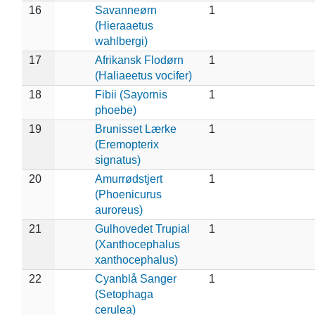
16
Savanneørn
1
(Hieraaetus
wahlbergi)
17
Afrikansk Flodørn
1
(Haliaeetus vocifer)
18
Fibii (Sayornis
1
phoebe)
19
Brunisset Lærke
1
(Eremopterix
signatus)
20
Amurrødstjert
1
(Phoenicurus
auroreus)
21
Gulhovedet Trupial
1
(Xanthocephalus
xanthocephalus)
22
Cyanblå Sanger
1
(Setophaga
cerulea)