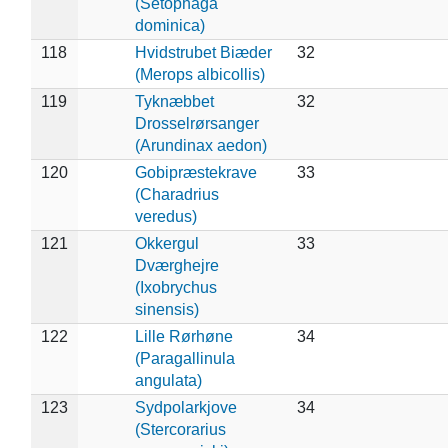
(Setophaga
dominica)
118
Hvidstrubet Biæder
32
(Merops albicollis)
119
Tyknæbbet
32
Drosselrørsanger
(Arundinax aedon)
120
Gobipræstekrave
33
(Charadrius
veredus)
121
Okkergul
33
Dværghejre
(Ixobrychus
sinensis)
122
Lille Rørhøne
34
(Paragallinula
angulata)
123
Sydpolarkjove
34
(Stercorarius