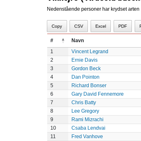
Nedenstående personer har krydset arten p
Copy
CSV
Excel
PDF
#
Navn
1
Vincent Legrand
2
Ernie Davis
3
Gordon Beck
4
Dan Pointon
5
Richard Bonser
6
Gary David Fennemore
7
Chris Batty
8
Lee Gregory
9
Rami Mizrachi
10
Csaba Lendvai
11
Fred Vanhove