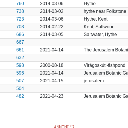
760
2014-03-06
Hythe
738
2014-03-02
hythe near Folkstone
723
2014-03-06
Hythe, Kent
703
2014-02-22
Kent, Saltwood
686
2014-03-05
Saltwater, Hythe
667
661
2021-04-14
The Jerusalem Botani
632
598
2000-08-18
Virágoskúti-fishpond
596
2021-04-14
Jerusalem Botanic G
507
2021-04-15
jerusalem
504
482
2021-04-23
Jerusalem Botanic Gar
ANNONCER