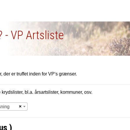
 - VP Artsliste
, der er truffet inden for VP's grænser.
krydslister, bl.a. årsartslister, kommuner, osv.
×
sning
us )