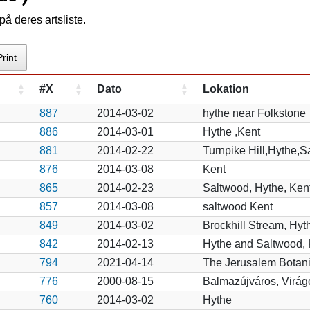
å deres artsliste.
Print
#X
Dato
Lokation
887
2014-03-02
hythe near Folkstone
886
2014-03-01
Hythe ,Kent
881
2014-02-22
Turnpike Hill,Hythe,S
876
2014-03-08
Kent
865
2014-02-23
Saltwood, Hythe, Ken
857
2014-03-08
saltwood Kent
849
2014-03-02
Brockhill Stream, Hyt
842
2014-02-13
Hythe and Saltwood, 
794
2021-04-14
The Jerusalem Botan
776
2000-08-15
Balmazújváros, Virág
760
2014-03-02
Hythe