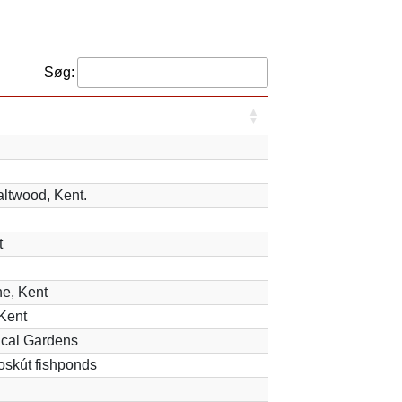
Søg:
altwood, Kent.
t
he, Kent
Kent
ical Gardens
oskút fishponds