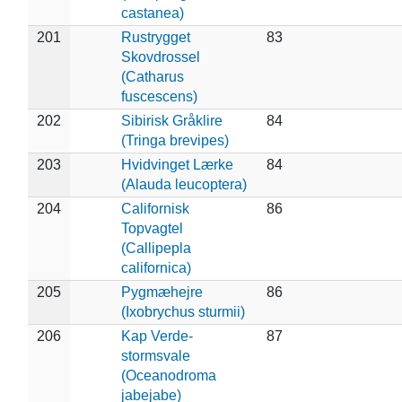
castanea)
201
Rustrygget
83
Skovdrossel
(Catharus
fuscescens)
202
Sibirisk Gråklire
84
(Tringa brevipes)
203
Hvidvinget Lærke
84
(Alauda leucoptera)
204
Californisk
86
Topvagtel
(Callipepla
californica)
205
Pygmæhejre
86
(Ixobrychus sturmii)
206
Kap Verde-
87
stormsvale
(Oceanodroma
jabejabe)