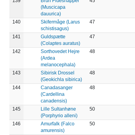
139
Brun Fluesnapper
45
(Muscicapa
dauurica)
140
Skifermåge (Larus
47
schistisagus)
141
Guldspætte
47
(Colaptes auratus)
142
Sorthovedet Hejre
48
(Ardea
melanocephala)
143
Sibirisk Drossel
48
(Geokichla sibirica)
144
Canadasanger
48
(Cardellina
canadensis)
145
Lille Sultanhøne
50
(Porphyrio alleni)
146
Amurfalk (Falco
50
amurensis)