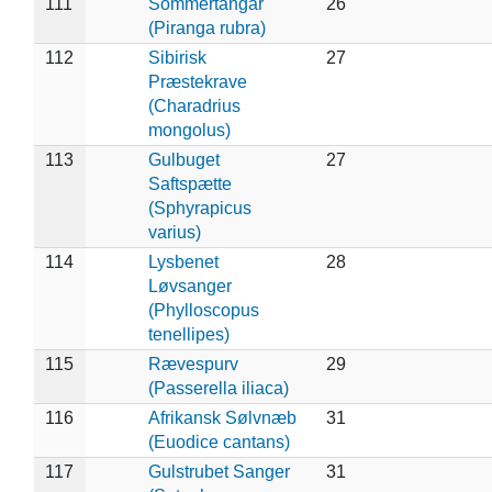
111
Sommertangar
26
(Piranga rubra)
112
Sibirisk
27
Præstekrave
(Charadrius
mongolus)
113
Gulbuget
27
Saftspætte
(Sphyrapicus
varius)
114
Lysbenet
28
Løvsanger
(Phylloscopus
tenellipes)
115
Rævespurv
29
(Passerella iliaca)
116
Afrikansk Sølvnæb
31
(Euodice cantans)
117
Gulstrubet Sanger
31