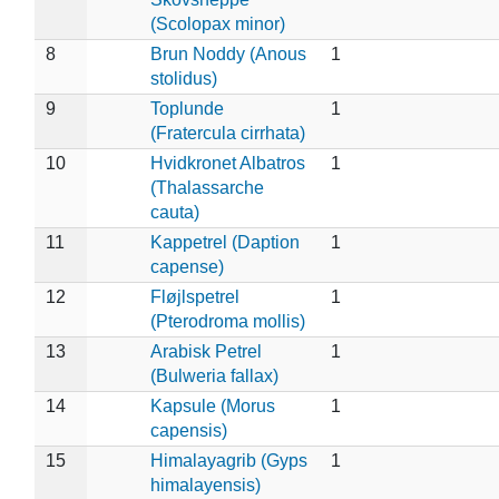
(Scolopax minor)
8
Brun Noddy (Anous
1
stolidus)
9
Toplunde
1
(Fratercula cirrhata)
10
Hvidkronet Albatros
1
(Thalassarche
cauta)
11
Kappetrel (Daption
1
capense)
12
Fløjlspetrel
1
(Pterodroma mollis)
13
Arabisk Petrel
1
(Bulweria fallax)
14
Kapsule (Morus
1
capensis)
15
Himalayagrib (Gyps
1
himalayensis)