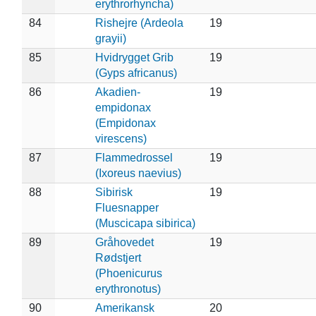
erythrorhyncha)
84
Rishejre (Ardeola
19
grayii)
85
Hvidrygget Grib
19
(Gyps africanus)
86
Akadien-
19
empidonax
(Empidonax
virescens)
87
Flammedrossel
19
(Ixoreus naevius)
88
Sibirisk
19
Fluesnapper
(Muscicapa sibirica)
89
Gråhovedet
19
Rødstjert
(Phoenicurus
erythronotus)
90
Amerikansk
20