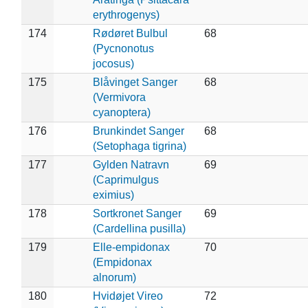
erythrogenys)
174
Rødøret Bulbul
68
(Pycnonotus
jocosus)
175
Blåvinget Sanger
68
(Vermivora
cyanoptera)
176
Brunkindet Sanger
68
(Setophaga tigrina)
177
Gylden Natravn
69
(Caprimulgus
eximius)
178
Sortkronet Sanger
69
(Cardellina pusilla)
179
Elle-empidonax
70
(Empidonax
alnorum)
180
Hvidøjet Vireo
72