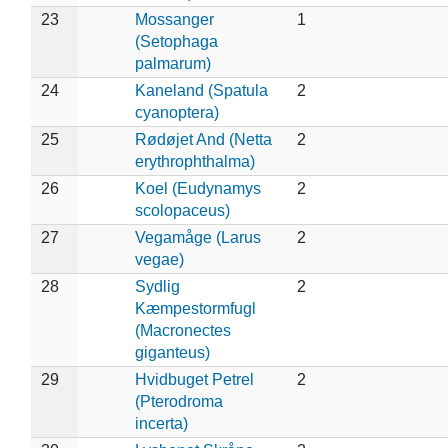
23
Mossanger
1
(Setophaga
palmarum)
24
Kaneland (Spatula
2
cyanoptera)
25
Rødøjet And (Netta
2
erythrophthalma)
26
Koel (Eudynamys
2
scolopaceus)
27
Vegamåge (Larus
2
vegae)
28
Sydlig
2
Kæmpestormfugl
(Macronectes
giganteus)
29
Hvidbuget Petrel
2
(Pterodroma
incerta)