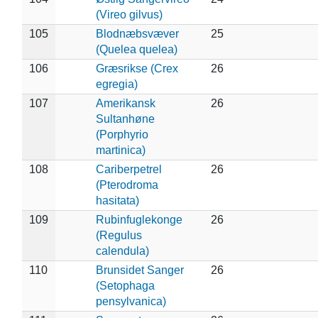
(Vireo gilvus)
105
Blodnæbsvæver
25
(Quelea quelea)
106
Græsrikse (Crex
26
egregia)
107
Amerikansk
26
Sultanhøne
(Porphyrio
martinica)
108
Cariberpetrel
26
(Pterodroma
hasitata)
109
Rubinfuglekonge
26
(Regulus
calendula)
110
Brunsidet Sanger
26
(Setophaga
pensylvanica)