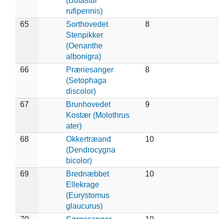
(Butastur
rufipennis)
65
Sorthovedet
8
Stenpikker
(Oenanthe
albonigra)
66
Præriesanger
8
(Setophaga
discolor)
67
Brunhovedet
9
Kostær (Molothrus
ater)
68
Okkertræand
10
(Dendrocygna
bicolor)
69
Brednæbbet
10
Ellekrage
(Eurystomus
glaucurus)