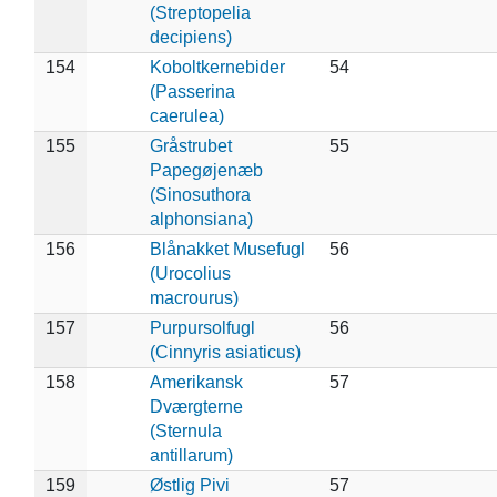
(Streptopelia
decipiens)
154
Koboltkernebider
54
(Passerina
caerulea)
155
Gråstrubet
55
Papegøjenæb
(Sinosuthora
alphonsiana)
156
Blånakket Musefugl
56
(Urocolius
macrourus)
157
Purpursolfugl
56
(Cinnyris asiaticus)
158
Amerikansk
57
Dværgterne
(Sternula
antillarum)
159
Østlig Pivi
57