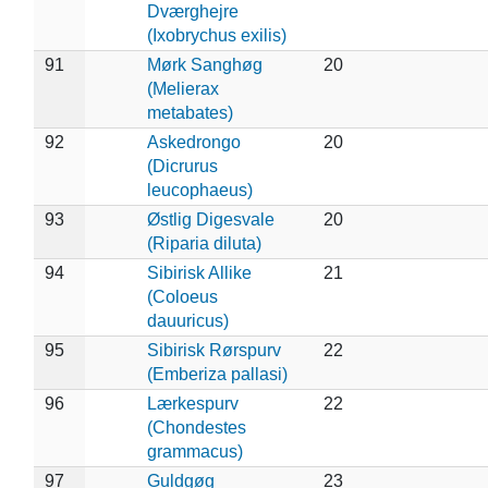
Dværghejre
(Ixobrychus exilis)
91
Mørk Sanghøg
20
(Melierax
metabates)
92
Askedrongo
20
(Dicrurus
leucophaeus)
93
Østlig Digesvale
20
(Riparia diluta)
94
Sibirisk Allike
21
(Coloeus
dauuricus)
95
Sibirisk Rørspurv
22
(Emberiza pallasi)
96
Lærkespurv
22
(Chondestes
grammacus)
97
Guldgøg
23