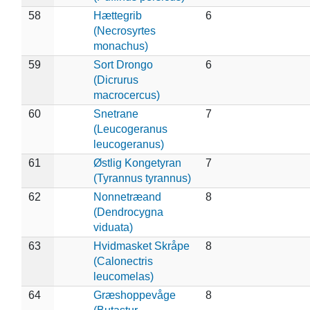
58
Hættegrib
6
(Necrosyrtes
monachus)
59
Sort Drongo
6
(Dicrurus
macrocercus)
60
Snetrane
7
(Leucogeranus
leucogeranus)
61
Østlig Kongetyran
7
(Tyrannus tyrannus)
62
Nonnetræand
8
(Dendrocygna
viduata)
63
Hvidmasket Skråpe
8
(Calonectris
leucomelas)
64
Græshoppevåge
8