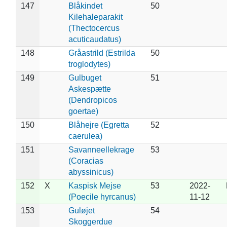
147
Blåkindet
50
Kilehaleparakit
(Thectocercus
acuticaudatus)
148
Gråastrild (Estrilda
50
troglodytes)
149
Gulbuget
51
Askespætte
(Dendropicos
goertae)
150
Blåhejre (Egretta
52
caerulea)
151
Savanneellekrage
53
(Coracias
abyssinicus)
152
X
Kaspisk Mejse
53
2022-
(Poecile hyrcanus)
11-12
153
Guløjet
54
Skoggerdue