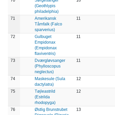
70
Sørgesanger
10
(Geothlypis
philadelphia)
71
Amerikansk
11
Tårnfalk (Falco
sparverius)
72
Gulbuget
11
Empidonax
(Empidonax
flaviventris)
73
Dværgløvsanger
11
(Phylloscopus
neglectus)
74
Maskesule (Sula
12
dactylatra)
75
Tøjleastrild
12
(Estrilda
rhodopyga)
76
Østlig Brunstrubet
13