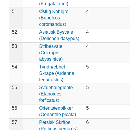
(Fregata ariel)
51
Østlig Kohejre
4
(Bubulcus
coromandus)
52
Asiatisk Bysvale
4
(Delichon dasypus)
53
Stribesvale
4
(Cecropis
abyssinica)
54
Tyndnæbbet
5
Skråpe (Ardenna
tenuirostris)
55
Svalehaleglente
5
(Elanoides
forficatus)
56
Orientstenpikker
5
(Oenanthe picata)
57
Persisk Skråpe
6
(Puffinus persicus)