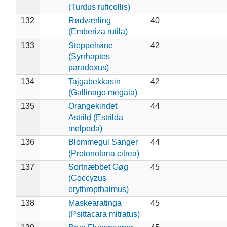
(Turdus ruficollis)
132
Rødværling
40
(Emberiza rutila)
133
Steppehøne
42
(Syrrhaptes
paradoxus)
134
Tajgabekkasin
42
(Gallinago megala)
135
Orangekindet
44
Astrild (Estrilda
melpoda)
136
Blommegul Sanger
44
(Protonotaria citrea)
137
Sortnæbbet Gøg
45
(Coccyzus
erythropthalmus)
138
Maskearatinga
45
(Psittacara mitratus)