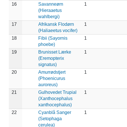
16
Savanneørn
1
(Hieraaetus
wahlbergi)
17
Afrikansk Flodørn
1
(Haliaeetus vocifer)
18
Fibii (Sayornis
1
phoebe)
19
Brunisset Lærke
1
(Eremopterix
signatus)
20
Amurrødstjert
1
(Phoenicurus
auroreus)
21
Gulhovedet Trupial
1
(Xanthocephalus
xanthocephalus)
22
Cyanblå Sanger
1
(Setophaga
cerulea)