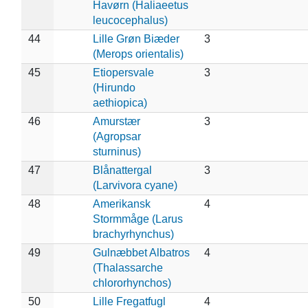
Havørn (Haliaeetus
leucocephalus)
44
Lille Grøn Biæder
3
(Merops orientalis)
45
Etiopersvale
3
(Hirundo
aethiopica)
46
Amurstær
3
(Agropsar
sturninus)
47
Blånattergal
3
(Larvivora cyane)
48
Amerikansk
4
Stormmåge (Larus
brachyrhynchus)
49
Gulnæbbet Albatros
4
(Thalassarche
chlororhynchos)
50
Lille Fregatfugl
4