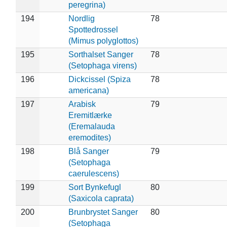
peregrina)
194
Nordlig
78
Spottedrossel
(Mimus polyglottos)
195
Sorthalset Sanger
78
(Setophaga virens)
196
Dickcissel (Spiza
78
americana)
197
Arabisk
79
Eremitlærke
(Eremalauda
eremodites)
198
Blå Sanger
79
(Setophaga
caerulescens)
199
Sort Bynkefugl
80
(Saxicola caprata)
200
Brunbrystet Sanger
80
(Setophaga