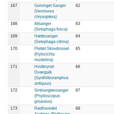
167
Gulvinget Sanger
62
(Vermivora
chrysoptera)
168
Ildsanger
63
(Setophaga fusca)
169
Hættesanger
64
(Setophaga citrina)
170
Plettet Skovdrossel
65
(Hylocichla
mustelina)
171
Hvidbrynet
66
Dværgalk
(Synthliboramphus
antiquus)
172
Sinkiangløvsanger
67
(Phylloscopus
griseolus)
173
Rødhovedet
68
Aratinga (Psittacara