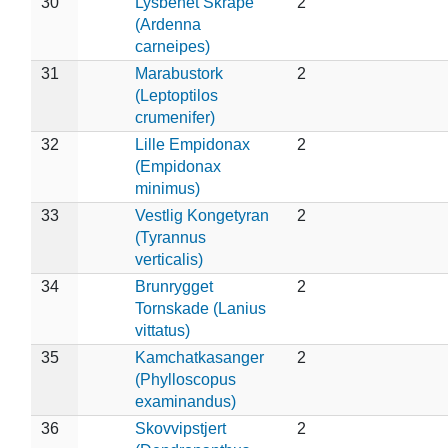
30
Lysbenet Skråpe
2
(Ardenna
carneipes)
31
Marabustork
2
(Leptoptilos
crumenifer)
32
Lille Empidonax
2
(Empidonax
minimus)
33
Vestlig Kongetyran
2
(Tyrannus
verticalis)
34
Brunrygget
2
Tornskade (Lanius
vittatus)
35
Kamchatkasanger
2
(Phylloscopus
examinandus)
36
Skovvipstjert
2