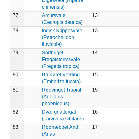
Digesvale (Riparia
chinensis)
77
Amursvale
13
(Cecropis daurica)
78
Indisk Klippesvale
13
(Petrochelidon
fluvicola)
79
Sortbuget
14
Fregatstormsvale
(Fregetta tropica)
80
Brunøret Værling
15
(Emberiza fucata)
81
Rødvinget Trupial
15
(Agelaius
phoeniceus)
82
Dværgnattergal
16
(Larvivora sibilans)
83
Rødnæbbet And
17
(Anas