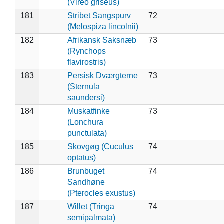
(Vireo griseus)
181
Stribet Sangspurv
72
(Melospiza lincolnii)
182
Afrikansk Saksnæb
73
(Rynchops
flavirostris)
183
Persisk Dværgterne
73
(Sternula
saundersi)
184
Muskatfinke
73
(Lonchura
punctulata)
185
Skovgøg (Cuculus
74
optatus)
186
Brunbuget
74
Sandhøne
(Pterocles exustus)
187
Willet (Tringa
74
semipalmata)