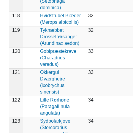
(Setophaga
dominica)
118
Hvidstrubet Biæder
32
(Merops albicollis)
119
Tyknæbbet
32
Drosselrørsanger
(Arundinax aedon)
120
Gobipræstekrave
33
(Charadrius
veredus)
121
Okkergul
33
Dværghejre
(Ixobrychus
sinensis)
122
Lille Rørhøne
34
(Paragallinula
angulata)
123
Sydpolarkjove
34
(Stercorarius