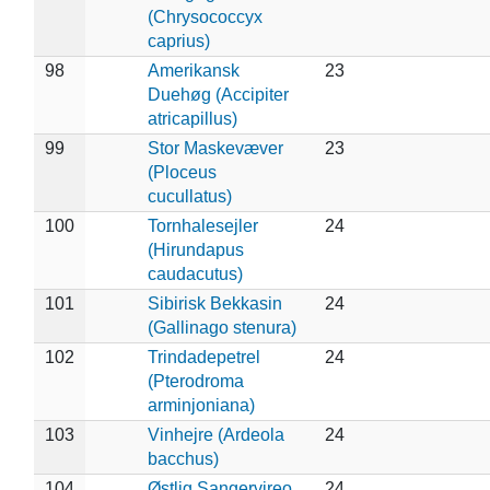
(Chrysococcyx
caprius)
98
Amerikansk
23
Duehøg (Accipiter
atricapillus)
99
Stor Maskevæver
23
(Ploceus
cucullatus)
100
Tornhalesejler
24
(Hirundapus
caudacutus)
101
Sibirisk Bekkasin
24
(Gallinago stenura)
102
Trindadepetrel
24
(Pterodroma
arminjoniana)
103
Vinhejre (Ardeola
24
bacchus)
104
Østlig Sangervireo
24