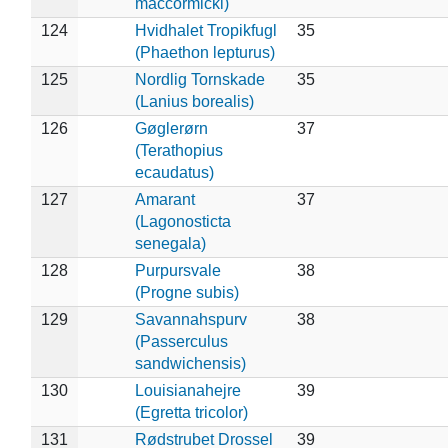
maccormicki)
124
Hvidhalet Tropikfugl
35
(Phaethon lepturus)
125
Nordlig Tornskade
35
(Lanius borealis)
126
Gøglerørn
37
(Terathopius
ecaudatus)
127
Amarant
37
(Lagonosticta
senegala)
128
Purpursvale
38
(Progne subis)
129
Savannahspurv
38
(Passerculus
sandwichensis)
130
Louisianahejre
39
(Egretta tricolor)
131
Rødstrubet Drossel
39