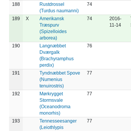
188
Rustdrossel
74
(Turdus naumanni)
189
X
Amerikansk
74
2016-
Træspurv
11-14
(Spizelloides
arborea)
190
Langnæbbet
76
Dværgalk
(Brachyramphus
perdix)
191
Tyndnæbbet Spove
77
(Numenius
tenuirostris)
192
Mørkrygget
77
Stormsvale
(Oceanodroma
monorhis)
193
Tennesseesanger
77
(Leiothlypis