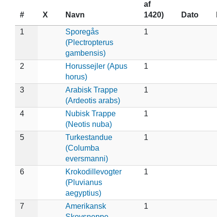
af
#
X
Navn
1420)
Dato
1
Sporegås
1
(Plectropterus
gambensis)
2
Horussejler (Apus
1
horus)
3
Arabisk Trappe
1
(Ardeotis arabs)
4
Nubisk Trappe
1
(Neotis nuba)
5
Turkestandue
1
(Columba
eversmanni)
6
Krokodillevogter
1
(Pluvianus
aegyptius)
7
Amerikansk
1
Skovsneppe