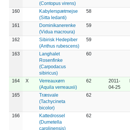
(Contopus virens)
160
Kabylerspætmejse
58
(Sitta ledanti)
161
Dominikanerenke
59
(Vidua macroura)
162
Sibirisk Hedepiber
59
(Anthus rubescens)
163
Langhalet
60
Rosenfinke
(Carpodacus
sibiricus)
164
X
Verreauxørn
62
2011-
(Aquila verreauxii)
04-25
165
Træsvale
62
(Tachycineta
bicolor)
166
Kattedrossel
62
(Dumetella
carolinensis)