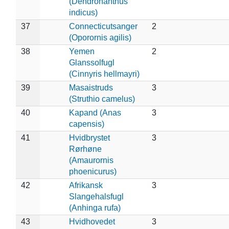
(Dendronanthus
indicus)
37
Connecticutsanger
2
(Oporornis agilis)
38
Yemen
2
Glanssolfugl
(Cinnyris hellmayri)
39
Masaistruds
3
(Struthio camelus)
40
Kapand (Anas
3
capensis)
41
Hvidbrystet
3
Rørhøne
(Amaurornis
phoenicurus)
42
Afrikansk
3
Slangehalsfugl
(Anhinga rufa)
43
Hvidhovedet
3