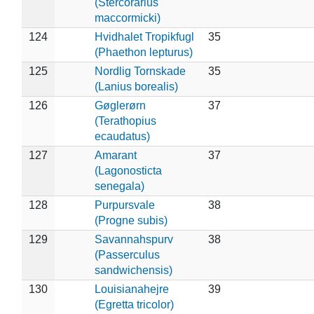
(Stercorarius
maccormicki)
124
Hvidhalet Tropikfugl
35
(Phaethon lepturus)
125
Nordlig Tornskade
35
(Lanius borealis)
126
Gøglerørn
37
(Terathopius
ecaudatus)
127
Amarant
37
(Lagonosticta
senegala)
128
Purpursvale
38
(Progne subis)
129
Savannahspurv
38
(Passerculus
sandwichensis)
130
Louisianahejre
39
(Egretta tricolor)