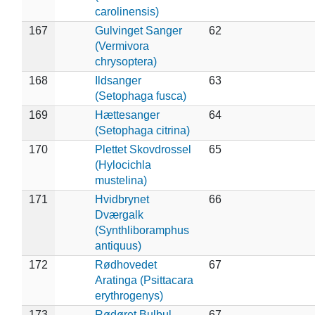
carolinensis)
167
Gulvinget Sanger
62
(Vermivora
chrysoptera)
168
Ildsanger
63
(Setophaga fusca)
169
Hættesanger
64
(Setophaga citrina)
170
Plettet Skovdrossel
65
(Hylocichla
mustelina)
171
Hvidbrynet
66
Dværgalk
(Synthliboramphus
antiquus)
172
Rødhovedet
67
Aratinga (Psittacara
erythrogenys)
173
Rødøret Bulbul
67