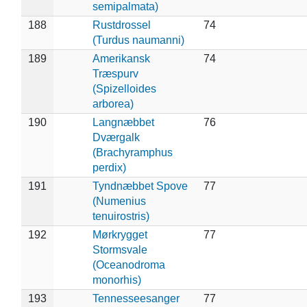
semipalmata)
188
Rustdrossel
74
(Turdus naumanni)
189
Amerikansk
74
Træspurv
(Spizelloides
arborea)
190
Langnæbbet
76
Dværgalk
(Brachyramphus
perdix)
191
Tyndnæbbet Spove
77
(Numenius
tenuirostris)
192
Mørkrygget
77
Stormsvale
(Oceanodroma
monorhis)
193
Tennesseesanger
77