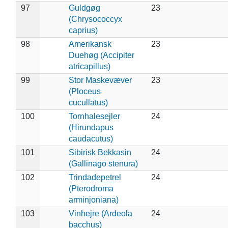
97
Guldgøg
23
(Chrysococcyx
caprius)
98
Amerikansk
23
Duehøg (Accipiter
atricapillus)
99
Stor Maskevæver
23
(Ploceus
cucullatus)
100
Tornhalesejler
24
(Hirundapus
caudacutus)
101
Sibirisk Bekkasin
24
(Gallinago stenura)
102
Trindadepetrel
24
(Pterodroma
arminjoniana)
103
Vinhejre (Ardeola
24
bacchus)