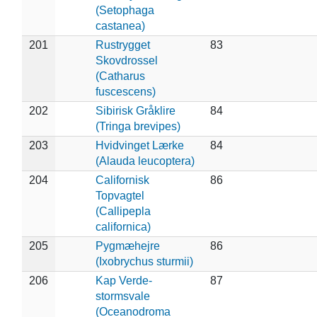
(Setophaga
castanea)
201
Rustrygget
83
Skovdrossel
(Catharus
fuscescens)
202
Sibirisk Gråklire
84
(Tringa brevipes)
203
Hvidvinget Lærke
84
(Alauda leucoptera)
204
Californisk
86
Topvagtel
(Callipepla
californica)
205
Pygmæhejre
86
(Ixobrychus sturmii)
206
Kap Verde-
87
stormsvale
(Oceanodroma