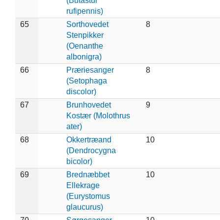
(Butastur
rufipennis)
65
Sorthovedet
8
Stenpikker
(Oenanthe
albonigra)
66
Præriesanger
8
(Setophaga
discolor)
67
Brunhovedet
9
Kostær (Molothrus
ater)
68
Okkertræand
10
(Dendrocygna
bicolor)
69
Brednæbbet
10
Ellekrage
(Eurystomus
glaucurus)