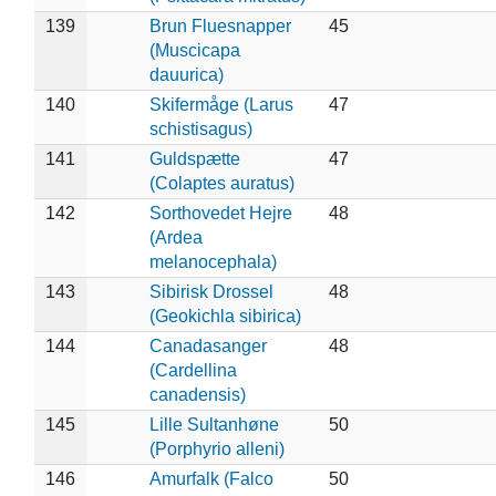
139
Brun Fluesnapper
45
(Muscicapa
dauurica)
140
Skifermåge (Larus
47
schistisagus)
141
Guldspætte
47
(Colaptes auratus)
142
Sorthovedet Hejre
48
(Ardea
melanocephala)
143
Sibirisk Drossel
48
(Geokichla sibirica)
144
Canadasanger
48
(Cardellina
canadensis)
145
Lille Sultanhøne
50
(Porphyrio alleni)
146
Amurfalk (Falco
50