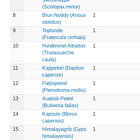
(Scolopax minor)
8
Brun Noddy (Anous
1
stolidus)
9
Toplunde
1
(Fratercula cirrhata)
10
Hvidkronet Albatros
1
(Thalassarche
cauta)
11
Kappetrel (Daption
1
capense)
12
Fløjlspetrel
1
(Pterodroma mollis)
13
Arabisk Petrel
1
(Bulweria fallax)
14
Kapsule (Morus
1
capensis)
15
Himalayagrib (Gyps
1
himalayensis)