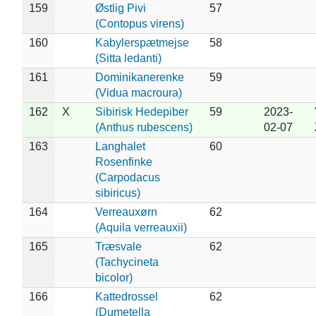
159
Østlig Pivi
57
(Contopus virens)
160
Kabylerspætmejse
58
(Sitta ledanti)
161
Dominikanerenke
59
(Vidua macroura)
162
X
Sibirisk Hedepiber
59
2023-
(Anthus rubescens)
02-07
163
Langhalet
60
Rosenfinke
(Carpodacus
sibiricus)
164
Verreauxørn
62
(Aquila verreauxii)
165
Træsvale
62
(Tachycineta
bicolor)
166
Kattedrossel
62
(Dumetella