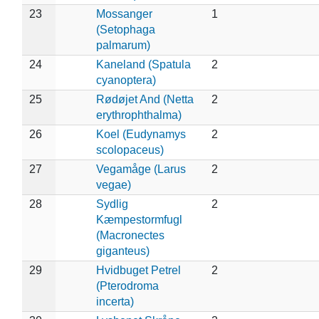
23
Mossanger
1
(Setophaga
palmarum)
24
Kaneland (Spatula
2
cyanoptera)
25
Rødøjet And (Netta
2
erythrophthalma)
26
Koel (Eudynamys
2
scolopaceus)
27
Vegamåge (Larus
2
vegae)
28
Sydlig
2
Kæmpestormfugl
(Macronectes
giganteus)
29
Hvidbuget Petrel
2
(Pterodroma
incerta)