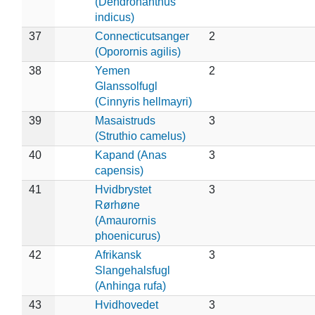
(Dendronanthus
indicus)
37
Connecticutsanger
2
(Oporornis agilis)
38
Yemen
2
Glanssolfugl
(Cinnyris hellmayri)
39
Masaistruds
3
(Struthio camelus)
40
Kapand (Anas
3
capensis)
41
Hvidbrystet
3
Rørhøne
(Amaurornis
phoenicurus)
42
Afrikansk
3
Slangehalsfugl
(Anhinga rufa)
43
Hvidhovedet
3