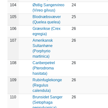
104
Østlig Sangervireo
24
(Vireo gilvus)
105
Blodnæbsvæver
25
(Quelea quelea)
106
Græsrikse (Crex
26
egregia)
107
Amerikansk
26
Sultanhøne
(Porphyrio
martinica)
108
Cariberpetrel
26
(Pterodroma
hasitata)
109
Rubinfuglekonge
26
(Regulus
calendula)
110
Brunsidet Sanger
26
(Setophaga
pensylvanica)