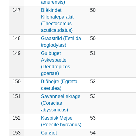
amurensis)
147
Blåkindet
50
Kilehaleparakit
(Thectocercus
acuticaudatus)
148
Gråastrild (Estrilda
50
troglodytes)
149
Gulbuget
51
Askespætte
(Dendropicos
goertae)
150
Blåhejre (Egretta
52
caerulea)
151
Savanneellekrage
53
(Coracias
abyssinicus)
152
Kaspisk Mejse
53
(Poecile hyrcanus)
153
Guløjet
54