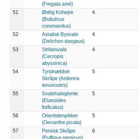
(Fregata ariel)
51
Østlig Kohejre
4
(Bubulcus
coromandus)
52
Asiatisk Bysvale
4
(Delichon dasypus)
53
Stribesvale
4
(Cecropis
abyssinica)
54
Tyndnæbbet
5
Skråpe (Ardenna
tenuirostris)
55
Svalehaleglente
5
(Elanoides
forficatus)
56
Orientstenpikker
5
(Oenanthe picata)
57
Persisk Skråpe
6
(Puffinus persicus)