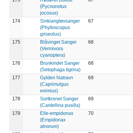
(Pycnonotus
jocosus)
174
Sinkiangløvsanger
67
(Phylloscopus
griseolus)
175
Blåvinget Sanger
68
(Vermivora
cyanoptera)
176
Brunkindet Sanger
68
(Setophaga tigrina)
177
Gylden Natravn
69
(Caprimulgus
eximius)
178
Sortkronet Sanger
69
(Cardellina pusilla)
179
Elle-empidonax
70
(Empidonax
alnorum)