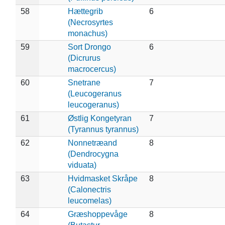
58
Hættegrib
6
(Necrosyrtes
monachus)
59
Sort Drongo
6
(Dicrurus
macrocercus)
60
Snetrane
7
(Leucogeranus
leucogeranus)
61
Østlig Kongetyran
7
(Tyrannus tyrannus)
62
Nonnetræand
8
(Dendrocygna
viduata)
63
Hvidmasket Skråpe
8
(Calonectris
leucomelas)
64
Græshoppevåge
8