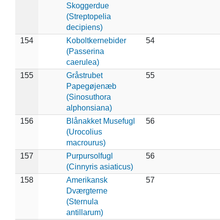
Skoggerdue
(Streptopelia
decipiens)
154
Koboltkernebider
54
(Passerina
caerulea)
155
Gråstrubet
55
Papegøjenæb
(Sinosuthora
alphonsiana)
156
Blånakket Musefugl
56
(Urocolius
macrourus)
157
Purpursolfugl
56
(Cinnyris asiaticus)
158
Amerikansk
57
Dværgterne
(Sternula
antillarum)