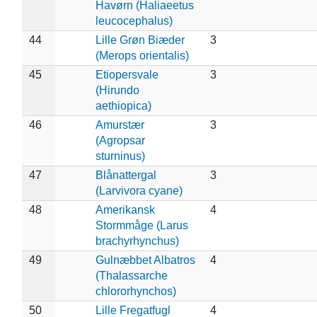
Havørn (Haliaeetus
leucocephalus)
44
Lille Grøn Biæder
3
(Merops orientalis)
45
Etiopersvale
3
(Hirundo
aethiopica)
46
Amurstær
3
(Agropsar
sturninus)
47
Blånattergal
3
(Larvivora cyane)
48
Amerikansk
4
Stormmåge (Larus
brachyrhynchus)
49
Gulnæbbet Albatros
4
(Thalassarche
chlororhynchos)
50
Lille Fregatfugl
4