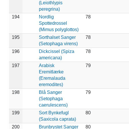
(Leiothlypis
peregrina)
194
Nordlig
78
Spottedrossel
(Mimus polyglottos)
195
Sorthalset Sanger
78
(Setophaga virens)
196
Dickcissel (Spiza
78
americana)
197
Arabisk
79
Eremitlærke
(Eremalauda
eremodites)
198
Blå Sanger
79
(Setophaga
caerulescens)
199
Sort Bynkefugl
80
(Saxicola caprata)
200
Brunbrystet Sanger
80