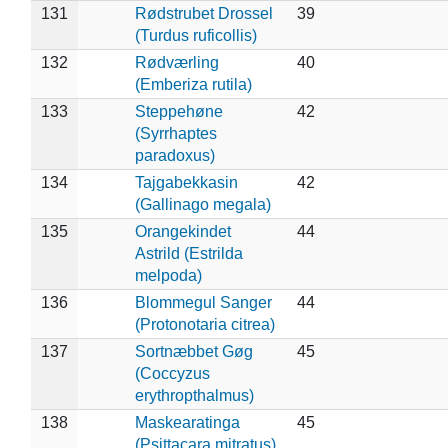
131
Rødstrubet Drossel
39
(Turdus ruficollis)
132
Rødværling
40
(Emberiza rutila)
133
Steppehøne
42
(Syrrhaptes
paradoxus)
134
Tajgabekkasin
42
(Gallinago megala)
135
Orangekindet
44
Astrild (Estrilda
melpoda)
136
Blommegul Sanger
44
(Protonotaria citrea)
137
Sortnæbbet Gøg
45
(Coccyzus
erythropthalmus)
138
Maskearatinga
45
(Psittacara mitratus)