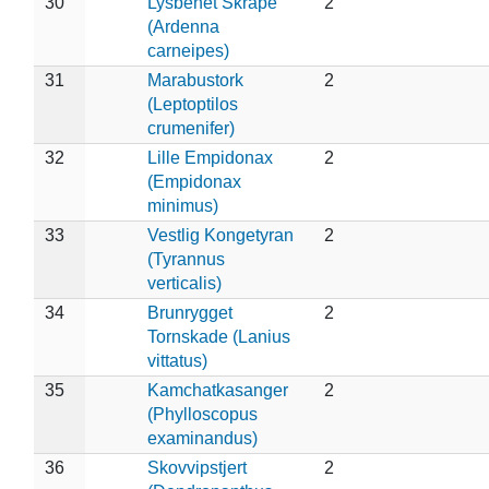
30
Lysbenet Skråpe
2
(Ardenna
carneipes)
31
Marabustork
2
(Leptoptilos
crumenifer)
32
Lille Empidonax
2
(Empidonax
minimus)
33
Vestlig Kongetyran
2
(Tyrannus
verticalis)
34
Brunrygget
2
Tornskade (Lanius
vittatus)
35
Kamchatkasanger
2
(Phylloscopus
examinandus)
36
Skovvipstjert
2