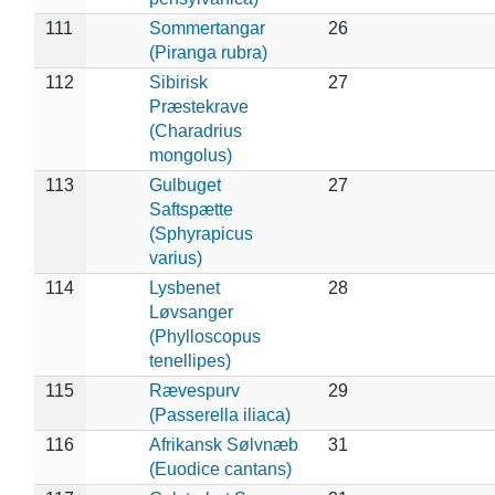
111
Sommertangar
26
(Piranga rubra)
112
Sibirisk
27
Præstekrave
(Charadrius
mongolus)
113
Gulbuget
27
Saftspætte
(Sphyrapicus
varius)
114
Lysbenet
28
Løvsanger
(Phylloscopus
tenellipes)
115
Rævespurv
29
(Passerella iliaca)
116
Afrikansk Sølvnæb
31
(Euodice cantans)