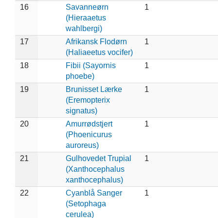
16
Savanneørn
1
(Hieraaetus
wahlbergi)
17
Afrikansk Flodørn
1
(Haliaeetus vocifer)
18
Fibii (Sayornis
1
phoebe)
19
Brunisset Lærke
1
(Eremopterix
signatus)
20
Amurrødstjert
1
(Phoenicurus
auroreus)
21
Gulhovedet Trupial
1
(Xanthocephalus
xanthocephalus)
22
Cyanblå Sanger
1
(Setophaga
cerulea)