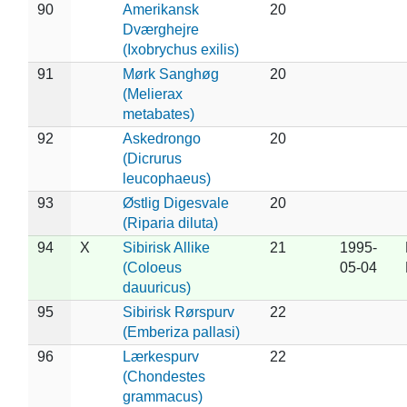
90
Amerikansk
20
Dværghejre
(Ixobrychus exilis)
91
Mørk Sanghøg
20
(Melierax
metabates)
92
Askedrongo
20
(Dicrurus
leucophaeus)
93
Østlig Digesvale
20
(Riparia diluta)
94
X
Sibirisk Allike
21
1995-
(Coloeus
05-04
dauuricus)
95
Sibirisk Rørspurv
22
(Emberiza pallasi)
96
Lærkespurv
22
(Chondestes
grammacus)