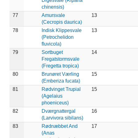
Digesvale (Riparia
chinensis)
77
Amursvale
13
(Cecropis daurica)
78
Indisk Klippesvale
13
(Petrochelidon
fluvicola)
79
Sortbuget
14
Fregatstormsvale
(Fregetta tropica)
80
Brunøret Værling
15
(Emberiza fucata)
81
Rødvinget Trupial
15
(Agelaius
phoeniceus)
82
Dværgnattergal
16
(Larvivora sibilans)
83
Rødnæbbet And
17
(Anas