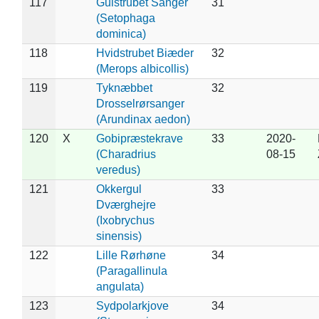
117
Gulstrubet Sanger
31
(Setophaga
dominica)
118
Hvidstrubet Biæder
32
(Merops albicollis)
119
Tyknæbbet
32
Drosselrørsanger
(Arundinax aedon)
120
X
Gobipræstekrave
33
2020-
(Charadrius
08-15
veredus)
121
Okkergul
33
Dværghejre
(Ixobrychus
sinensis)
122
Lille Rørhøne
34
(Paragallinula
angulata)
123
Sydpolarkjove
34