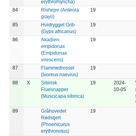
erythrorhyncha)
84
Rishejre (Ardeola
19
grayii)
85
Hvidrygget Grib
19
(Gyps africanus)
86
Akadien-
19
empidonax
(Empidonax
virescens)
87
Flammedrossel
19
(Ixoreus naevius)
88
X
Sibirisk
19
2024-
Fluesnapper
10-05
(Muscicapa sibirica)
89
Gråhovedet
19
Rødstjert
(Phoenicurus
erythronotus)