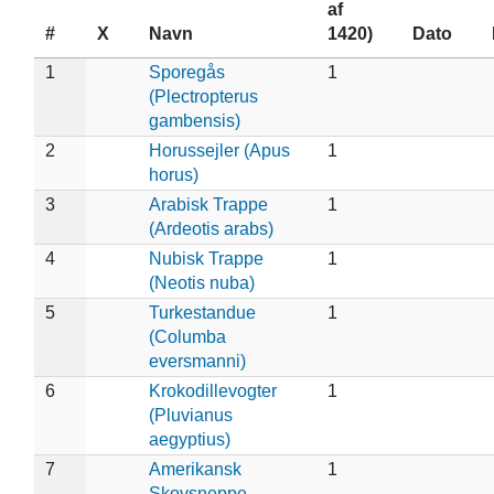
af
#
X
Navn
1420)
Dato
1
Sporegås
1
(Plectropterus
gambensis)
2
Horussejler (Apus
1
horus)
3
Arabisk Trappe
1
(Ardeotis arabs)
4
Nubisk Trappe
1
(Neotis nuba)
5
Turkestandue
1
(Columba
eversmanni)
6
Krokodillevogter
1
(Pluvianus
aegyptius)
7
Amerikansk
1
Skovsneppe