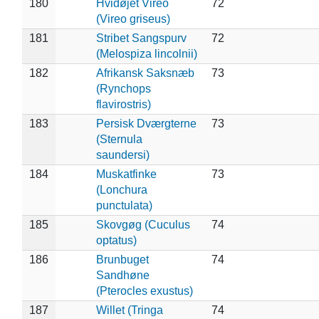
180
Hvidøjet Vireo
72
(Vireo griseus)
181
Stribet Sangspurv
72
(Melospiza lincolnii)
182
Afrikansk Saksnæb
73
(Rynchops
flavirostris)
183
Persisk Dværgterne
73
(Sternula
saundersi)
184
Muskatfinke
73
(Lonchura
punctulata)
185
Skovgøg (Cuculus
74
optatus)
186
Brunbuget
74
Sandhøne
(Pterocles exustus)
187
Willet (Tringa
74