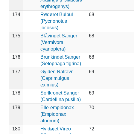
erythrogenys)
174
Rødøret Bulbul
68
(Pycnonotus
jocosus)
175
Blåvinget Sanger
68
(Vermivora
cyanoptera)
176
Brunkindet Sanger
68
(Setophaga tigrina)
177
Gylden Natravn
69
(Caprimulgus
eximius)
178
Sortkronet Sanger
69
(Cardellina pusilla)
179
Elle-empidonax
70
(Empidonax
alnorum)
180
Hvidøjet Vireo
72