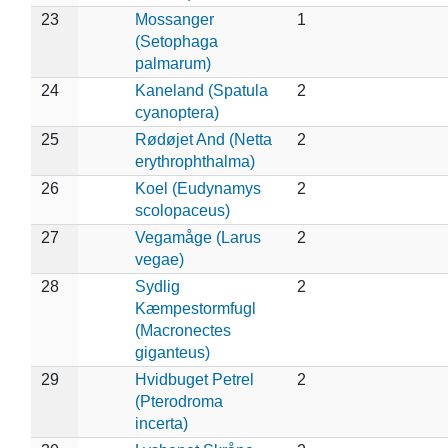
23
Mossanger
1
(Setophaga
palmarum)
24
Kaneland (Spatula
2
cyanoptera)
25
Rødøjet And (Netta
2
erythrophthalma)
26
Koel (Eudynamys
2
scolopaceus)
27
Vegamåge (Larus
2
vegae)
28
Sydlig
2
Kæmpestormfugl
(Macronectes
giganteus)
29
Hvidbuget Petrel
2
(Pterodroma
incerta)