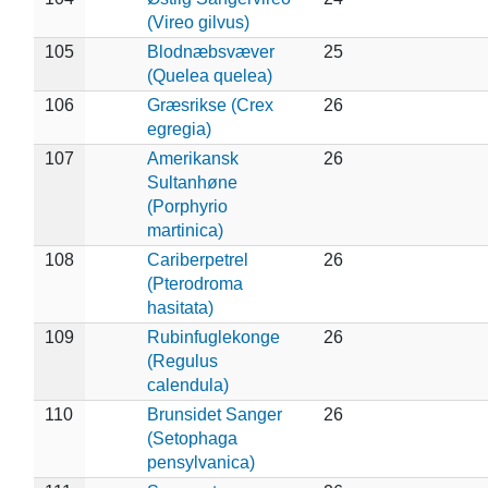
(Vireo gilvus)
105
Blodnæbsvæver
25
(Quelea quelea)
106
Græsrikse (Crex
26
egregia)
107
Amerikansk
26
Sultanhøne
(Porphyrio
martinica)
108
Cariberpetrel
26
(Pterodroma
hasitata)
109
Rubinfuglekonge
26
(Regulus
calendula)
110
Brunsidet Sanger
26
(Setophaga
pensylvanica)