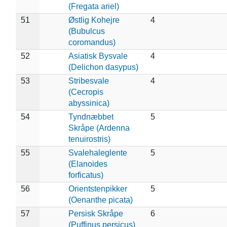
(Fregata ariel)
51
Østlig Kohejre
4
(Bubulcus
coromandus)
52
Asiatisk Bysvale
4
(Delichon dasypus)
53
Stribesvale
4
(Cecropis
abyssinica)
54
Tyndnæbbet
5
Skråpe (Ardenna
tenuirostris)
55
Svalehaleglente
5
(Elanoides
forficatus)
56
Orientstenpikker
5
(Oenanthe picata)
57
Persisk Skråpe
6
(Puffinus persicus)