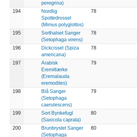
peregrina)
194
Nordlig
78
Spottedrossel
(Mimus polyglottos)
195
Sorthalset Sanger
78
(Setophaga virens)
196
Dickcissel (Spiza
78
americana)
197
Arabisk
79
Eremitlærke
(Eremalauda
eremodites)
198
Blå Sanger
79
(Setophaga
caerulescens)
199
Sort Bynkefugl
80
(Saxicola caprata)
200
Brunbrystet Sanger
80
(Setophaga