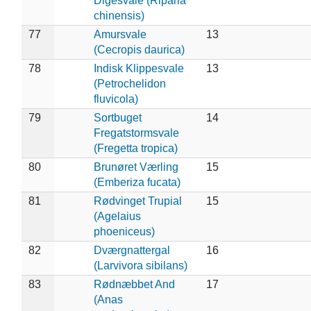
Digesvale (Riparia
chinensis)
77
Amursvale
13
(Cecropis daurica)
78
Indisk Klippesvale
13
(Petrochelidon
fluvicola)
79
Sortbuget
14
Fregatstormsvale
(Fregetta tropica)
80
Brunøret Værling
15
(Emberiza fucata)
81
Rødvinget Trupial
15
(Agelaius
phoeniceus)
82
Dværgnattergal
16
(Larvivora sibilans)
83
Rødnæbbet And
17
(Anas