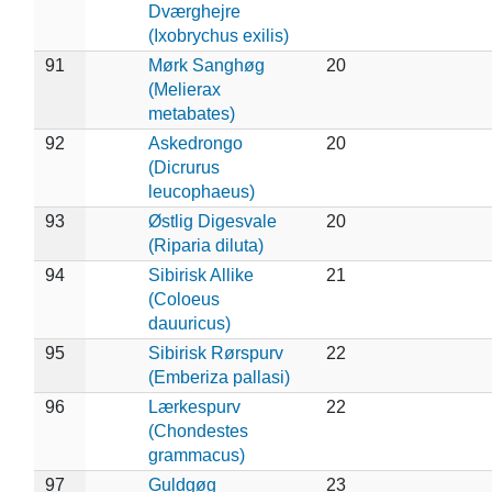
Dværghejre
(Ixobrychus exilis)
91
Mørk Sanghøg
20
(Melierax
metabates)
92
Askedrongo
20
(Dicrurus
leucophaeus)
93
Østlig Digesvale
20
(Riparia diluta)
94
Sibirisk Allike
21
(Coloeus
dauuricus)
95
Sibirisk Rørspurv
22
(Emberiza pallasi)
96
Lærkespurv
22
(Chondestes
grammacus)
97
Guldgøg
23