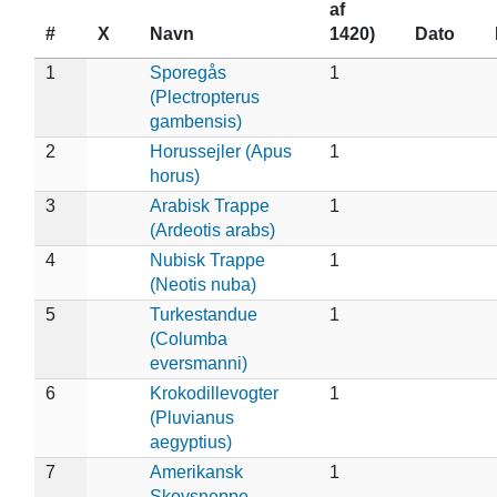
af
#
X
Navn
1420)
Dato
1
Sporegås
1
(Plectropterus
gambensis)
2
Horussejler (Apus
1
horus)
3
Arabisk Trappe
1
(Ardeotis arabs)
4
Nubisk Trappe
1
(Neotis nuba)
5
Turkestandue
1
(Columba
eversmanni)
6
Krokodillevogter
1
(Pluvianus
aegyptius)
7
Amerikansk
1
Skovsneppe