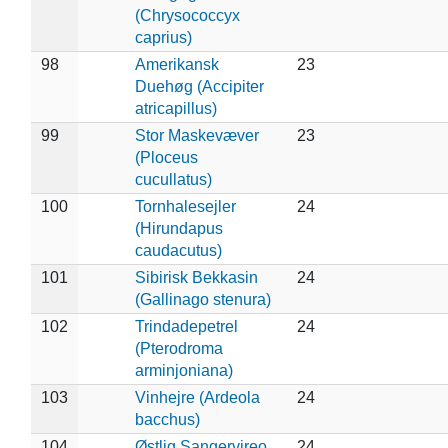
(Chrysococcyx
caprius)
98
Amerikansk
23
Duehøg (Accipiter
atricapillus)
99
Stor Maskevæver
23
(Ploceus
cucullatus)
100
Tornhalesejler
24
(Hirundapus
caudacutus)
101
Sibirisk Bekkasin
24
(Gallinago stenura)
102
Trindadepetrel
24
(Pterodroma
arminjoniana)
103
Vinhejre (Ardeola
24
bacchus)
104
Østlig Sangervireo
24