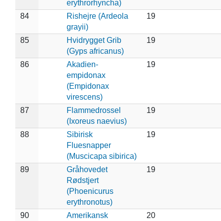
erythrorhyncha)
84
Rishejre (Ardeola
19
grayii)
85
Hvidrygget Grib
19
(Gyps africanus)
86
Akadien-
19
empidonax
(Empidonax
virescens)
87
Flammedrossel
19
(Ixoreus naevius)
88
Sibirisk
19
Fluesnapper
(Muscicapa sibirica)
89
Gråhovedet
19
Rødstjert
(Phoenicurus
erythronotus)
90
Amerikansk
20