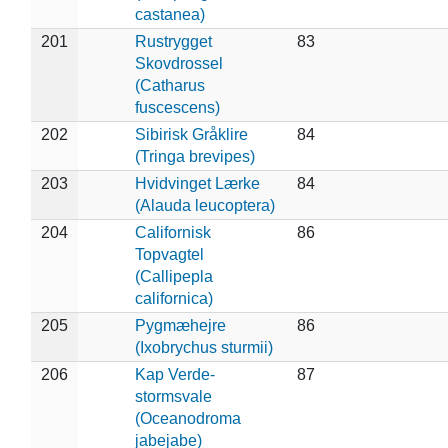
castanea)
201
Rustrygget
83
Skovdrossel
(Catharus
fuscescens)
202
Sibirisk Gråklire
84
(Tringa brevipes)
203
Hvidvinget Lærke
84
(Alauda leucoptera)
204
Californisk
86
Topvagtel
(Callipepla
californica)
205
Pygmæhejre
86
(Ixobrychus sturmii)
206
Kap Verde-
87
stormsvale
(Oceanodroma
jabejabe)