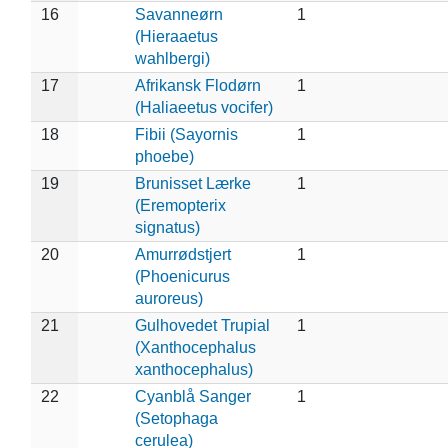
16
Savanneørn
1
(Hieraaetus
wahlbergi)
17
Afrikansk Flodørn
1
(Haliaeetus vocifer)
18
Fibii (Sayornis
1
phoebe)
19
Brunisset Lærke
1
(Eremopterix
signatus)
20
Amurrødstjert
1
(Phoenicurus
auroreus)
21
Gulhovedet Trupial
1
(Xanthocephalus
xanthocephalus)
22
Cyanblå Sanger
1
(Setophaga
cerulea)