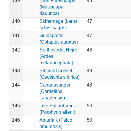
139
Brun Fluesnapper
45
(Muscicapa
dauurica)
140
Skifermåge (Larus
47
schistisagus)
141
Guldspætte
47
(Colaptes auratus)
142
Sorthovedet Hejre
48
(Ardea
melanocephala)
143
Sibirisk Drossel
48
(Geokichla sibirica)
144
Canadasanger
48
(Cardellina
canadensis)
145
Lille Sultanhøne
50
(Porphyrio alleni)
146
Amurfalk (Falco
50
amurensis)