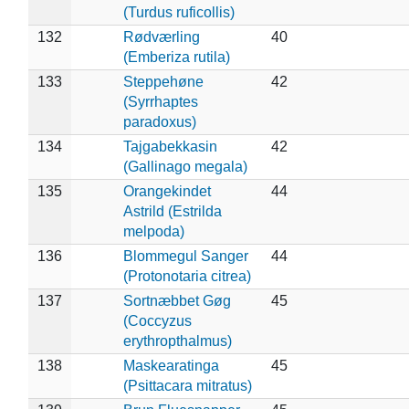
(Turdus ruficollis)
132
Rødværling
40
(Emberiza rutila)
133
Steppehøne
42
(Syrrhaptes
paradoxus)
134
Tajgabekkasin
42
(Gallinago megala)
135
Orangekindet
44
Astrild (Estrilda
melpoda)
136
Blommegul Sanger
44
(Protonotaria citrea)
137
Sortnæbbet Gøg
45
(Coccyzus
erythropthalmus)
138
Maskearatinga
45
(Psittacara mitratus)