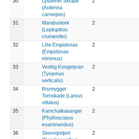
30
Lysbenet Skråpe
2
(Ardenna
carneipes)
31
Marabustork
2
(Leptoptilos
crumenifer)
32
Lille Empidonax
2
(Empidonax
minimus)
33
Vestlig Kongetyran
2
(Tyrannus
verticalis)
34
Brunrygget
2
Tornskade (Lanius
vittatus)
35
Kamchatkasanger
2
(Phylloscopus
examinandus)
36
Skovvipstjert
2