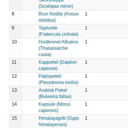
(Scolopax minor)
8
Brun Noddy (Anous
1
stolidus)
9
Toplunde
1
(Fratercula cirrhata)
10
Hvidkronet Albatros
1
(Thalassarche
cauta)
11
Kappetrel (Daption
1
capense)
12
Fløjlspetrel
1
(Pterodroma mollis)
13
Arabisk Petrel
1
(Bulweria fallax)
14
Kapsule (Morus
1
capensis)
15
Himalayagrib (Gyps
1
himalayensis)