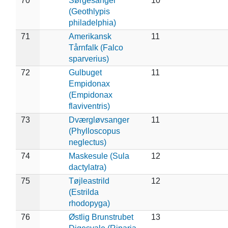
70
Sørgesanger
10
(Geothlypis
philadelphia)
71
Amerikansk
11
Tårnfalk (Falco
sparverius)
72
Gulbuget
11
Empidonax
(Empidonax
flaviventris)
73
Dværgløvsanger
11
(Phylloscopus
neglectus)
74
Maskesule (Sula
12
dactylatra)
75
Tøjleastrild
12
(Estrilda
rhodopyga)
76
Østlig Brunstrubet
13