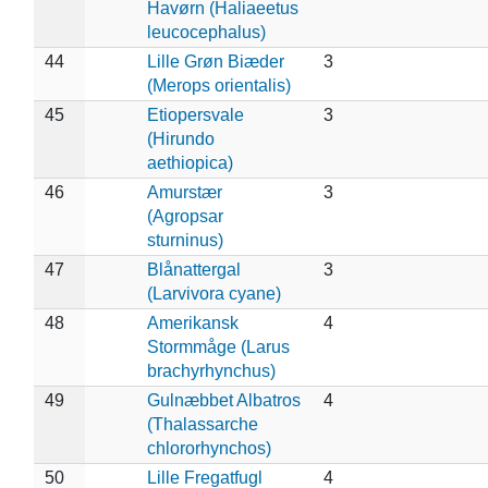
Havørn (Haliaeetus
leucocephalus)
44
Lille Grøn Biæder
3
(Merops orientalis)
45
Etiopersvale
3
(Hirundo
aethiopica)
46
Amurstær
3
(Agropsar
sturninus)
47
Blånattergal
3
(Larvivora cyane)
48
Amerikansk
4
Stormmåge (Larus
brachyrhynchus)
49
Gulnæbbet Albatros
4
(Thalassarche
chlororhynchos)
50
Lille Fregatfugl
4