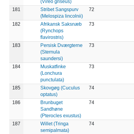
(Vireo griseus)
181
Stribet Sangspurv
72
(Melospiza lincolnii)
182
Afrikansk Saksnæb
73
(Rynchops
flavirostris)
183
Persisk Dværgterne
73
(Sternula
saundersi)
184
Muskatfinke
73
(Lonchura
punctulata)
185
Skovgøg (Cuculus
74
optatus)
186
Brunbuget
74
Sandhøne
(Pterocles exustus)
187
Willet (Tringa
74
semipalmata)