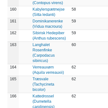
(Contopus virens)
160
Kabylerspætmejse
58
(Sitta ledanti)
161
Dominikanerenke
59
(Vidua macroura)
162
Sibirisk Hedepiber
59
(Anthus rubescens)
163
Langhalet
60
Rosenfinke
(Carpodacus
sibiricus)
164
Verreauxørn
62
(Aquila verreauxii)
165
Træsvale
62
(Tachycineta
bicolor)
166
Kattedrossel
62
(Dumetella
carolinensis)