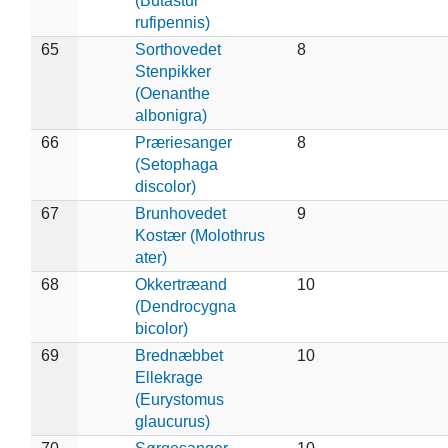
(Butastur
rufipennis)
65
Sorthovedet
8
Stenpikker
(Oenanthe
albonigra)
66
Præriesanger
8
(Setophaga
discolor)
67
Brunhovedet
9
Kostær (Molothrus
ater)
68
Okkertræand
10
(Dendrocygna
bicolor)
69
Brednæbbet
10
Ellekrage
(Eurystomus
glaucurus)