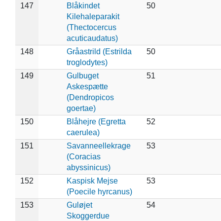
147
Blåkindet
50
Kilehaleparakit
(Thectocercus
acuticaudatus)
148
Gråastrild (Estrilda
50
troglodytes)
149
Gulbuget
51
Askespætte
(Dendropicos
goertae)
150
Blåhejre (Egretta
52
caerulea)
151
Savanneellekrage
53
(Coracias
abyssinicus)
152
Kaspisk Mejse
53
(Poecile hyrcanus)
153
Guløjet
54
Skoggerdue