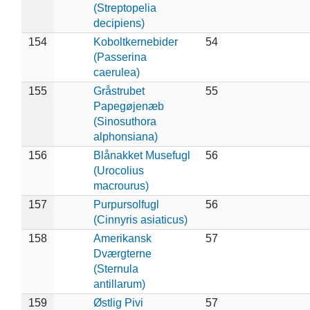
(Streptopelia
decipiens)
154
Koboltkernebider
54
(Passerina
caerulea)
155
Gråstrubet
55
Papegøjenæb
(Sinosuthora
alphonsiana)
156
Blånakket Musefugl
56
(Urocolius
macrourus)
157
Purpursolfugl
56
(Cinnyris asiaticus)
158
Amerikansk
57
Dværgterne
(Sternula
antillarum)
159
Østlig Pivi
57