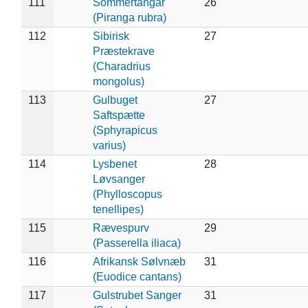
111
Sommertangar
26
(Piranga rubra)
112
Sibirisk
27
Præstekrave
(Charadrius
mongolus)
113
Gulbuget
27
Saftspætte
(Sphyrapicus
varius)
114
Lysbenet
28
Løvsanger
(Phylloscopus
tenellipes)
115
Rævespurv
29
(Passerella iliaca)
116
Afrikansk Sølvnæb
31
(Euodice cantans)
117
Gulstrubet Sanger
31