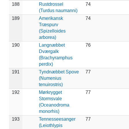
188
Rustdrossel
74
(Turdus naumanni)
189
Amerikansk
74
Træspurv
(Spizelloides
arborea)
190
Langnæbbet
76
Dværgalk
(Brachyramphus
perdix)
191
Tyndnæbbet Spove
77
(Numenius
tenuirostris)
192
Mørkrygget
77
Stormsvale
(Oceanodroma
monorhis)
193
Tennesseesanger
77
(Leiothlypis