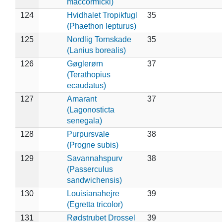
maccormicki)
124
Hvidhalet Tropikfugl
35
(Phaethon lepturus)
125
Nordlig Tornskade
35
(Lanius borealis)
126
Gøglerørn
37
(Terathopius
ecaudatus)
127
Amarant
37
(Lagonosticta
senegala)
128
Purpursvale
38
(Progne subis)
129
Savannahspurv
38
(Passerculus
sandwichensis)
130
Louisianahejre
39
(Egretta tricolor)
131
Rødstrubet Drossel
39