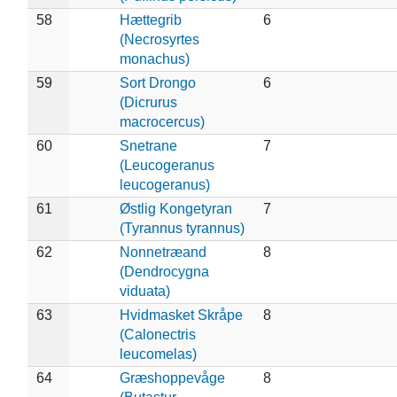
58
Hættegrib
6
(Necrosyrtes
monachus)
59
Sort Drongo
6
(Dicrurus
macrocercus)
60
Snetrane
7
(Leucogeranus
leucogeranus)
61
Østlig Kongetyran
7
(Tyrannus tyrannus)
62
Nonnetræand
8
(Dendrocygna
viduata)
63
Hvidmasket Skråpe
8
(Calonectris
leucomelas)
64
Græshoppevåge
8