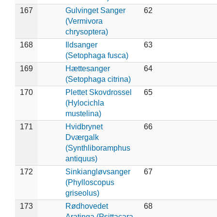
167
Gulvinget Sanger
62
(Vermivora
chrysoptera)
168
Ildsanger
63
(Setophaga fusca)
169
Hættesanger
64
(Setophaga citrina)
170
Plettet Skovdrossel
65
(Hylocichla
mustelina)
171
Hvidbrynet
66
Dværgalk
(Synthliboramphus
antiquus)
172
Sinkiangløvsanger
67
(Phylloscopus
griseolus)
173
Rødhovedet
68
Aratinga (Psittacara