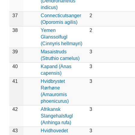
(Dendronanthus
indicus)
37
Connecticutsanger
2
(Oporornis agilis)
38
Yemen
2
Glanssolfugl
(Cinnyris hellmayri)
39
Masaistruds
3
(Struthio camelus)
40
Kapand (Anas
3
capensis)
41
Hvidbrystet
3
Rørhøne
(Amaurornis
phoenicurus)
42
Afrikansk
3
Slangehalsfugl
(Anhinga rufa)
43
Hvidhovedet
3