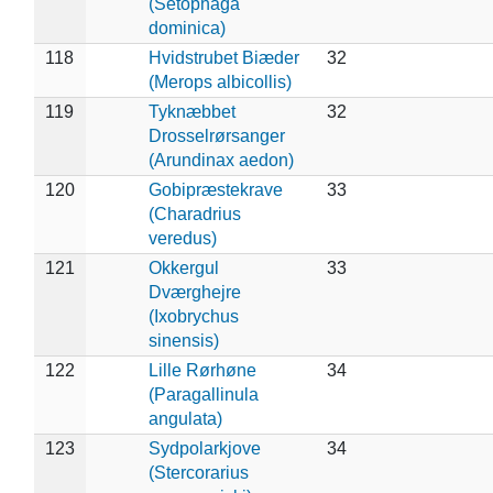
(Setophaga
dominica)
118
Hvidstrubet Biæder
32
(Merops albicollis)
119
Tyknæbbet
32
Drosselrørsanger
(Arundinax aedon)
120
Gobipræstekrave
33
(Charadrius
veredus)
121
Okkergul
33
Dværghejre
(Ixobrychus
sinensis)
122
Lille Rørhøne
34
(Paragallinula
angulata)
123
Sydpolarkjove
34
(Stercorarius