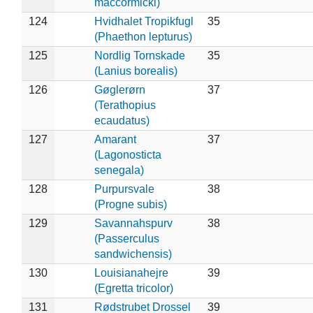
maccormicki)
124
Hvidhalet Tropikfugl
35
(Phaethon lepturus)
125
Nordlig Tornskade
35
(Lanius borealis)
126
Gøglerørn
37
(Terathopius
ecaudatus)
127
Amarant
37
(Lagonosticta
senegala)
128
Purpursvale
38
(Progne subis)
129
Savannahspurv
38
(Passerculus
sandwichensis)
130
Louisianahejre
39
(Egretta tricolor)
131
Rødstrubet Drossel
39