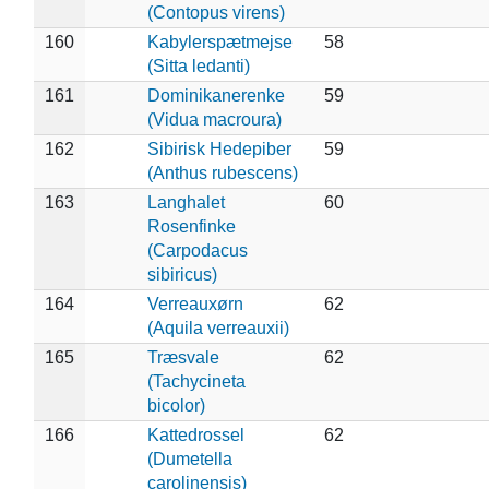
(Contopus virens)
160
Kabylerspætmejse
58
(Sitta ledanti)
161
Dominikanerenke
59
(Vidua macroura)
162
Sibirisk Hedepiber
59
(Anthus rubescens)
163
Langhalet
60
Rosenfinke
(Carpodacus
sibiricus)
164
Verreauxørn
62
(Aquila verreauxii)
165
Træsvale
62
(Tachycineta
bicolor)
166
Kattedrossel
62
(Dumetella
carolinensis)