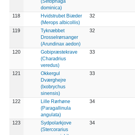
(Setophaga
dominica)
118
Hvidstrubet Biæder
32
(Merops albicollis)
119
Tyknæbbet
32
Drosselrørsanger
(Arundinax aedon)
120
Gobipræstekrave
33
(Charadrius
veredus)
121
Okkergul
33
Dværghejre
(Ixobrychus
sinensis)
122
Lille Rørhøne
34
(Paragallinula
angulata)
123
Sydpolarkjove
34
(Stercorarius