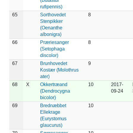
(Butastur
rufipennis)
65
Sorthovedet
8
Stenpikker
(Oenanthe
albonigra)
66
Præriesanger
8
(Setophaga
discolor)
67
Brunhovedet
9
Kostær (Molothrus
ater)
68
X
Okkertræand
10
2017-
(Dendrocygna
09-24
bicolor)
69
Brednæbbet
10
Ellekrage
(Eurystomus
glaucurus)