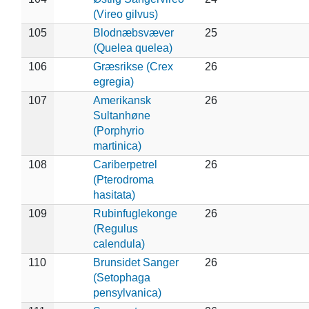
(Vireo gilvus)
105
Blodnæbsvæver
25
(Quelea quelea)
106
Græsrikse (Crex
26
egregia)
107
Amerikansk
26
Sultanhøne
(Porphyrio
martinica)
108
Cariberpetrel
26
(Pterodroma
hasitata)
109
Rubinfuglekonge
26
(Regulus
calendula)
110
Brunsidet Sanger
26
(Setophaga
pensylvanica)