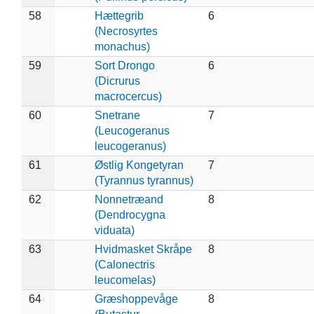
58
Hættegrib
6
(Necrosyrtes
monachus)
59
Sort Drongo
6
(Dicrurus
macrocercus)
60
Snetrane
7
(Leucogeranus
leucogeranus)
61
Østlig Kongetyran
7
(Tyrannus tyrannus)
62
Nonnetræand
8
(Dendrocygna
viduata)
63
Hvidmasket Skråpe
8
(Calonectris
leucomelas)
64
Græshoppevåge
8