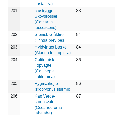
castanea)
201
Rustrygget
83
Skovdrossel
(Catharus
fuscescens)
202
Sibirisk Gråklire
84
(Tringa brevipes)
203
Hvidvinget Lærke
84
(Alauda leucoptera)
204
Californisk
86
Topvagtel
(Callipepla
californica)
205
Pygmæhejre
86
(Ixobrychus sturmii)
206
Kap Verde-
87
stormsvale
(Oceanodroma
jabejabe)