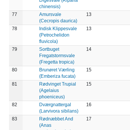
Digesvale (Riparia
chinensis)
77
Amursvale
13
(Cecropis daurica)
78
Indisk Klippesvale
13
(Petrochelidon
fluvicola)
79
Sortbuget
14
Fregatstormsvale
(Fregetta tropica)
80
Brunøret Værling
15
(Emberiza fucata)
81
Rødvinget Trupial
15
(Agelaius
phoeniceus)
82
Dværgnattergal
16
(Larvivora sibilans)
83
Rødnæbbet And
17
(Anas