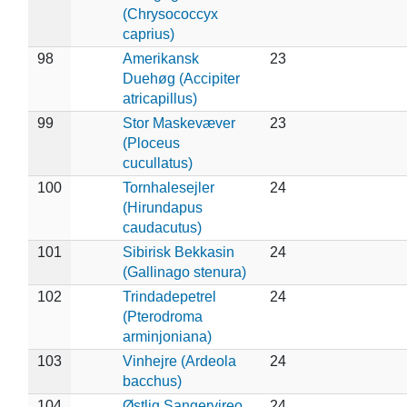
(Chrysococcyx
caprius)
98
Amerikansk
23
Duehøg (Accipiter
atricapillus)
99
Stor Maskevæver
23
(Ploceus
cucullatus)
100
Tornhalesejler
24
(Hirundapus
caudacutus)
101
Sibirisk Bekkasin
24
(Gallinago stenura)
102
Trindadepetrel
24
(Pterodroma
arminjoniana)
103
Vinhejre (Ardeola
24
bacchus)
104
Østlig Sangervireo
24