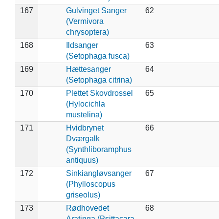
167
Gulvinget Sanger
62
(Vermivora
chrysoptera)
168
Ildsanger
63
(Setophaga fusca)
169
Hættesanger
64
(Setophaga citrina)
170
Plettet Skovdrossel
65
(Hylocichla
mustelina)
171
Hvidbrynet
66
Dværgalk
(Synthliboramphus
antiquus)
172
Sinkiangløvsanger
67
(Phylloscopus
griseolus)
173
Rødhovedet
68
Aratinga (Psittacara