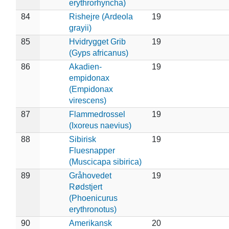
erythrorhyncha)
84
Rishejre (Ardeola
19
grayii)
85
Hvidrygget Grib
19
(Gyps africanus)
86
Akadien-
19
empidonax
(Empidonax
virescens)
87
Flammedrossel
19
(Ixoreus naevius)
88
Sibirisk
19
Fluesnapper
(Muscicapa sibirica)
89
Gråhovedet
19
Rødstjert
(Phoenicurus
erythronotus)
90
Amerikansk
20