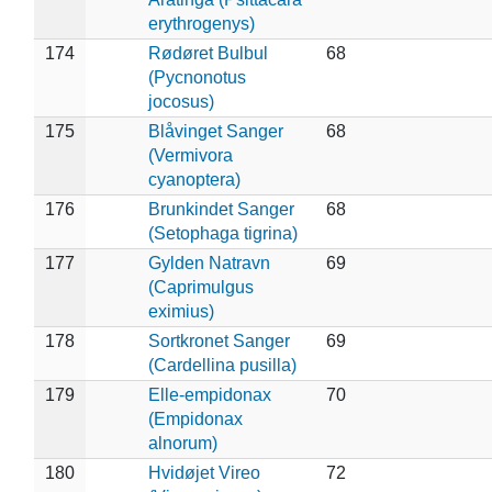
erythrogenys)
174
Rødøret Bulbul
68
(Pycnonotus
jocosus)
175
Blåvinget Sanger
68
(Vermivora
cyanoptera)
176
Brunkindet Sanger
68
(Setophaga tigrina)
177
Gylden Natravn
69
(Caprimulgus
eximius)
178
Sortkronet Sanger
69
(Cardellina pusilla)
179
Elle-empidonax
70
(Empidonax
alnorum)
180
Hvidøjet Vireo
72