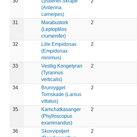
30
Lysbenet Skråpe
2
(Ardenna
carneipes)
31
Marabustork
2
(Leptoptilos
crumenifer)
32
Lille Empidonax
2
(Empidonax
minimus)
33
Vestlig Kongetyran
2
(Tyrannus
verticalis)
34
Brunrygget
2
Tornskade (Lanius
vittatus)
35
Kamchatkasanger
2
(Phylloscopus
examinandus)
36
Skovvipstjert
2