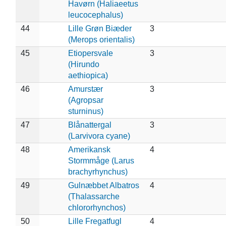
Havørn (Haliaeetus
leucocephalus)
44
Lille Grøn Biæder
3
(Merops orientalis)
45
Etiopersvale
3
(Hirundo
aethiopica)
46
Amurstær
3
(Agropsar
sturninus)
47
Blånattergal
3
(Larvivora cyane)
48
Amerikansk
4
Stormmåge (Larus
brachyrhynchus)
49
Gulnæbbet Albatros
4
(Thalassarche
chlororhynchos)
50
Lille Fregatfugl
4