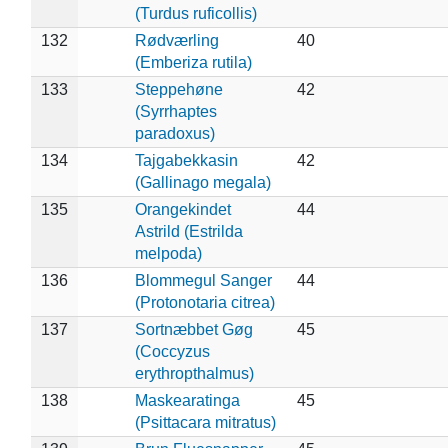
(Turdus ruficollis)
132
Rødværling
40
(Emberiza rutila)
133
Steppehøne
42
(Syrrhaptes
paradoxus)
134
Tajgabekkasin
42
(Gallinago megala)
135
Orangekindet
44
Astrild (Estrilda
melpoda)
136
Blommegul Sanger
44
(Protonotaria citrea)
137
Sortnæbbet Gøg
45
(Coccyzus
erythropthalmus)
138
Maskearatinga
45
(Psittacara mitratus)