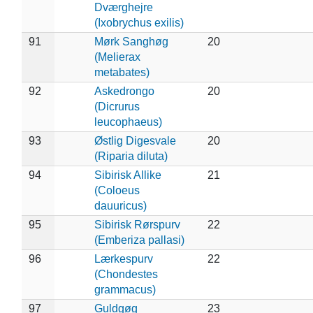
Dværghejre
(Ixobrychus exilis)
91
Mørk Sanghøg
20
(Melierax
metabates)
92
Askedrongo
20
(Dicrurus
leucophaeus)
93
Østlig Digesvale
20
(Riparia diluta)
94
Sibirisk Allike
21
(Coloeus
dauuricus)
95
Sibirisk Rørspurv
22
(Emberiza pallasi)
96
Lærkespurv
22
(Chondestes
grammacus)
97
Guldgøg
23