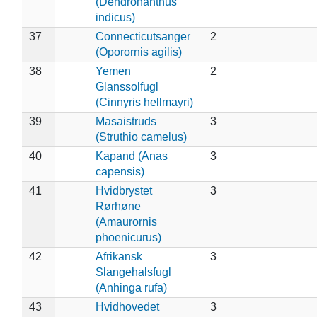
(Dendronanthus
indicus)
37
Connecticutsanger
2
(Oporornis agilis)
38
Yemen
2
Glanssolfugl
(Cinnyris hellmayri)
39
Masaistruds
3
(Struthio camelus)
40
Kapand (Anas
3
capensis)
41
Hvidbrystet
3
Rørhøne
(Amaurornis
phoenicurus)
42
Afrikansk
3
Slangehalsfugl
(Anhinga rufa)
43
Hvidhovedet
3