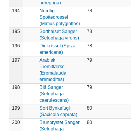
peregrina)
194
Nordlig
78
Spottedrossel
(Mimus polyglottos)
195
Sorthalset Sanger
78
(Setophaga virens)
196
Dickcissel (Spiza
78
americana)
197
Arabisk
79
Eremitlærke
(Eremalauda
eremodites)
198
Blå Sanger
79
(Setophaga
caerulescens)
199
Sort Bynkefugl
80
(Saxicola caprata)
200
Brunbrystet Sanger
80
(Setophaga