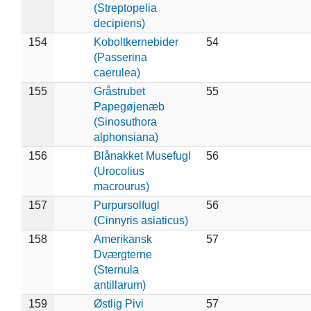
(Streptopelia
decipiens)
154
Koboltkernebider
54
(Passerina
caerulea)
155
Gråstrubet
55
Papegøjenæb
(Sinosuthora
alphonsiana)
156
Blånakket Musefugl
56
(Urocolius
macrourus)
157
Purpursolfugl
56
(Cinnyris asiaticus)
158
Amerikansk
57
Dværgterne
(Sternula
antillarum)
159
Østlig Pivi
57