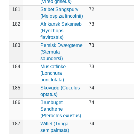
(Vireo griseus)
181
Stribet Sangspurv
72
(Melospiza lincolnii)
182
Afrikansk Saksnæb
73
(Rynchops
flavirostris)
183
Persisk Dværgterne
73
(Sternula
saundersi)
184
Muskatfinke
73
(Lonchura
punctulata)
185
Skovgøg (Cuculus
74
optatus)
186
Brunbuget
74
Sandhøne
(Pterocles exustus)
187
Willet (Tringa
74
semipalmata)