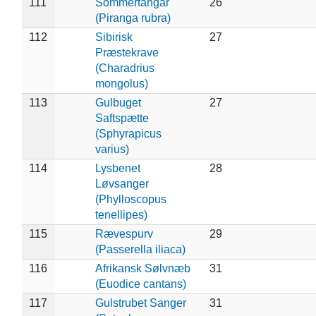
111
Sommertangar
26
(Piranga rubra)
112
Sibirisk
27
Præstekrave
(Charadrius
mongolus)
113
Gulbuget
27
Saftspætte
(Sphyrapicus
varius)
114
Lysbenet
28
Løvsanger
(Phylloscopus
tenellipes)
115
Rævespurv
29
(Passerella iliaca)
116
Afrikansk Sølvnæb
31
(Euodice cantans)
117
Gulstrubet Sanger
31