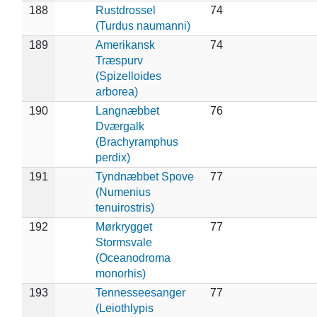
188
Rustdrossel
74
(Turdus naumanni)
189
Amerikansk
74
Træspurv
(Spizelloides
arborea)
190
Langnæbbet
76
Dværgalk
(Brachyramphus
perdix)
191
Tyndnæbbet Spove
77
(Numenius
tenuirostris)
192
Mørkrygget
77
Stormsvale
(Oceanodroma
monorhis)
193
Tennesseesanger
77
(Leiothlypis