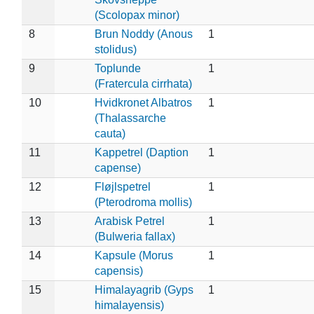
(Scolopax minor)
8
Brun Noddy (Anous
1
stolidus)
9
Toplunde
1
(Fratercula cirrhata)
10
Hvidkronet Albatros
1
(Thalassarche
cauta)
11
Kappetrel (Daption
1
capense)
12
Fløjlspetrel
1
(Pterodroma mollis)
13
Arabisk Petrel
1
(Bulweria fallax)
14
Kapsule (Morus
1
capensis)
15
Himalayagrib (Gyps
1
himalayensis)