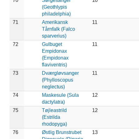
70
Sørgesanger
10
(Geothlypis
philadelphia)
71
Amerikansk
11
Tårnfalk (Falco
sparverius)
72
Gulbuget
11
Empidonax
(Empidonax
flaviventris)
73
Dværgløvsanger
11
(Phylloscopus
neglectus)
74
Maskesule (Sula
12
dactylatra)
75
Tøjleastrild
12
(Estrilda
rhodopyga)
76
Østlig Brunstrubet
13