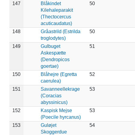
147
Blåkindet
50
Kilehaleparakit
(Thectocercus
acuticaudatus)
148
Gråastrild (Estrilda
50
troglodytes)
149
Gulbuget
51
Askespætte
(Dendropicos
goertae)
150
Blåhejre (Egretta
52
caerulea)
151
Savanneellekrage
53
(Coracias
abyssinicus)
152
Kaspisk Mejse
53
(Poecile hyrcanus)
153
Guløjet
54
Skoggerdue