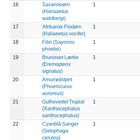
16
Savanneørn
1
(Hieraaetus
wahlbergi)
17
Afrikansk Flodørn
1
(Haliaeetus vocifer)
18
Fibii (Sayornis
1
phoebe)
19
Brunisset Lærke
1
(Eremopterix
signatus)
20
Amurrødstjert
1
(Phoenicurus
auroreus)
21
Gulhovedet Trupial
1
(Xanthocephalus
xanthocephalus)
22
Cyanblå Sanger
1
(Setophaga
cerulea)