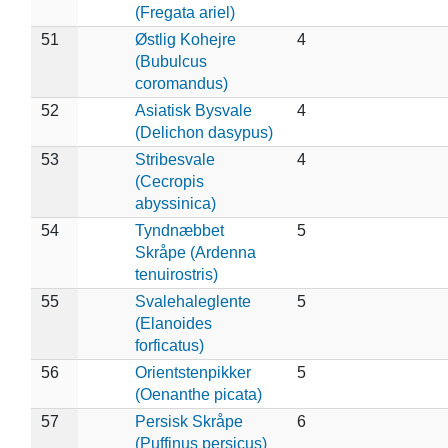
(Fregata ariel)
51
Østlig Kohejre
4
(Bubulcus
coromandus)
52
Asiatisk Bysvale
4
(Delichon dasypus)
53
Stribesvale
4
(Cecropis
abyssinica)
54
Tyndnæbbet
5
Skråpe (Ardenna
tenuirostris)
55
Svalehaleglente
5
(Elanoides
forficatus)
56
Orientstenpikker
5
(Oenanthe picata)
57
Persisk Skråpe
6
(Puffinus persicus)