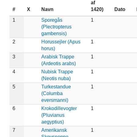
af
#
X
Navn
1420)
Dato
1
Sporegås
1
(Plectropterus
gambensis)
2
Horussejler (Apus
1
horus)
3
Arabisk Trappe
1
(Ardeotis arabs)
4
Nubisk Trappe
1
(Neotis nuba)
5
Turkestandue
1
(Columba
eversmanni)
6
Krokodillevogter
1
(Pluvianus
aegyptius)
7
Amerikansk
1
Skovsneppe