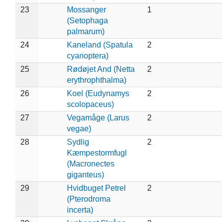
23
Mossanger
1
(Setophaga
palmarum)
24
Kaneland (Spatula
2
cyanoptera)
25
Rødøjet And (Netta
2
erythrophthalma)
26
Koel (Eudynamys
2
scolopaceus)
27
Vegamåge (Larus
2
vegae)
28
Sydlig
2
Kæmpestormfugl
(Macronectes
giganteus)
29
Hvidbuget Petrel
2
(Pterodroma
incerta)