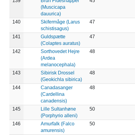
139
Brun Fluesnapper
45
(Muscicapa
dauurica)
140
Skifermåge (Larus
47
schistisagus)
141
Guldspætte
47
(Colaptes auratus)
142
Sorthovedet Hejre
48
(Ardea
melanocephala)
143
Sibirisk Drossel
48
(Geokichla sibirica)
144
Canadasanger
48
(Cardellina
canadensis)
145
Lille Sultanhøne
50
(Porphyrio alleni)
146
Amurfalk (Falco
50
amurensis)